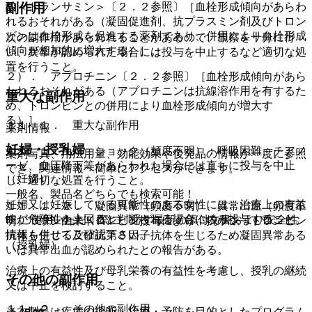
酸＜トランサミン＞〔２．２参照〕［血栓形成傾向があらわ
副作用
れるおそれがある（凝固促進剤、抗プラスミン剤及びトロン
ビンは血栓形成を促進する薬剤であり、併用により血栓形成
次の副作用があらわれることがあるので、観察を十分に行
傾向が相加的に増大する）］。
い、異常が認められた場合には投与を中止するなど適切な処
置を行うこと。
２）． アプロチニン〔２．２参照〕［血栓形成傾向があら
われるおそれがある（アプロチニンは抗線溶作用を有するた
重大な副作用
め、トロンビンとの併用により血栓形成傾向が増大す
る）］。
１１．１． 重大な副作用
薬剤情報
妊婦・授乳婦
１１．１．１． ショック（頻度不明）：呼吸困難、チアノ
薬剤写真、用法用量、効能効果や後発品の情報が一度に参照
ーゼ、血圧降下等があらわれた場合には直ちに投与を中止
でき、関連情報へ簡単にアクセスができます。
（妊婦）
し、適切な処置を行うこと。
一般名、製品名どちらでも検索可能！
妊婦又は妊娠している可能性のある女性には、治療上の有益
１１．１．２． 凝固異常（頻度不明）、異常出血（頻度不
性が危険性を上回ると判断される場合にのみ投与すること。
※ ご使用いただく際に、必ず最新の添付文書および安全性
明）：ウシ由来トロンビン投与により、抗ウシ・トロンビン
情報も併せてご確認下さい。
抗体を生じる及び抗第５因子抗体を生じるため凝固異常ある
（授乳婦）
いは異常出血が認められたとの報告がある。
治療上の有益性及び母乳栄養の有益性を考慮し、授乳の継続
その他の副作用
又は中止を検討すること。
１１．２． その他の副作用
※本製品は疾病の診断・治療・予防を目的としたプログラム