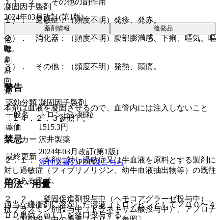
１１．２． その他の副作用
凝固因子製剤
2024年03月改訂(第1版)
１）． 過敏症：（頻度不明）発疹、発赤。
薬剤情報
後発品
２）． 消化器：（頻度不明）腹部膨満感、下痢、嘔気、嘔
他
吐。
毒
劇
３）． その他：（頻度不明）発熱、頭痛。
麻
向
警告
覚
薬効分類
凝固因子製剤
本剤は血液を凝固させるので、血管内には注入しないこと
一般名
トロンビン細粒
〔１４．２．３参照〕。
薬価
1515.3
円
禁忌
メーカー
沢井製薬
2024年03月改訂(第1版)
最終更新
２．１． 本剤に対し過敏症又は牛血液を原料とする製剤に
添付文書のPDFはこちら
対し過敏症（フィブリノリジン、幼牛血液抽出物等）の既往
歴のある患者。
用法・用量
２．２． 凝固促進剤投与中（ヘモコアグラーゼ投与中）、
適当な緩衝剤に溶かした溶液（トロンビンとして２００〜４
抗プラスミン剤投与中（トラネキサム酸投与中）、アプロチ
００単位／ｍＬ）を経口投与する。
ニン製剤投与中の患者〔１０．１参照〕。