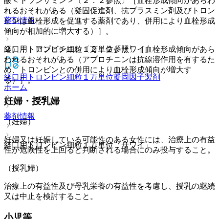
酸＜トランサミン＞〔２．２参照〕［血栓形成傾向があらわ
れるおそれがある（凝固促進剤、抗プラスミン剤及びトロン
薬剤情報
ビンは血栓形成を促進する薬剤であり、併用により血栓形成
傾向が相加的に増大する）］。
経口用トロンビン細粒１万単位「サワイ」
２）． アプロチニン〔２．２参照〕［血栓形成傾向があら
われるおそれがある（アプロチニンは抗線溶作用を有するた
め、トロンビンとの併用により血栓形成傾向が増大す
経口用トロンビン細粒１万単位
凝固因子製剤
る）］。
ホーム
妊婦・授乳婦
薬剤情報
（妊婦）
妊婦又は妊娠している可能性のある女性には、治療上の有益
経口用トロンビン細粒１万単位「サワイ」
性が危険性を上回ると判断される場合にのみ投与すること。
（授乳婦）
治療上の有益性及び母乳栄養の有益性を考慮し、授乳の継続
又は中止を検討すること。
小児等