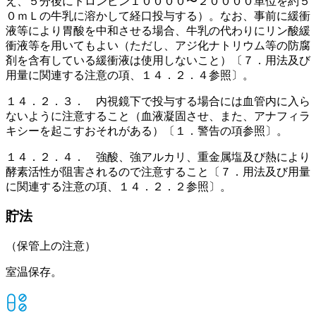
え、５分後にトロンビン１００００〜２００００単位を約５
０ｍＬの牛乳に溶かして経口投与する）。なお、事前に緩衝
液等により胃酸を中和させる場合、牛乳の代わりにリン酸緩
衝液等を用いてもよい（ただし、アジ化ナトリウム等の防腐
剤を含有している緩衝液は使用しないこと）〔７．用法及び
用量に関連する注意の項、１４．２．４参照〕。
１４．２．３． 内視鏡下で投与する場合には血管内に入ら
ないように注意すること（血液凝固させ、また、アナフィラ
キシーを起こすおそれがある）〔１．警告の項参照〕。
１４．２．４． 強酸、強アルカリ、重金属塩及び熱により
酵素活性が阻害されるので注意すること〔７．用法及び用量
に関連する注意の項、１４．２．２参照〕。
貯法
（保管上の注意）
室温保存。