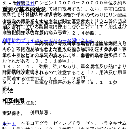
え、５分後にトロンビン１００００〜２００００単位を約５
運営会社
０ｍＬの牛乳に溶かして経口投与する）。なお、事前に緩衝
重要な基本的注意
© 2021 HOKUTO Inc. All rights reserved.
液等により胃酸を中和させる場合、牛乳の代わりにリン酸緩
衝液等を用いてもよい（ただし、アジ化ナトリウム等の防腐
（特定の背景を有する患者に関する注意）
※本製品は疾病の診断・治療・予防を目的としたプログラム
剤を含有している緩衝液は使用しないこと）〔７．用法及び
ではありません。
（合併症・既往歴等のある患者）
用量に関連する注意の項、１４．２．４参照〕。
利用規約
プライバシーポリシー
お問い合わせ
９．１．１． 重篤な肝障害、播種性血管内凝固症候群（Ｄ
１４．２．３． 内視鏡下で投与する場合には血管内に入ら
ＩＣ）等網内系活性低下が考えられる病態を有する患者：微
ないように注意すること（血液凝固させ、また、アナフィラ
量のトロンビンの血管内流入により、血管内血栓を形成する
キシーを起こすおそれがある）〔１．警告の項参照〕。
おそれがある〔９．３．１参照〕。
１４．２．４． 強酸、強アルカリ、重金属塩及び熱により
（肝機能障害患者）
酵素活性が阻害されるので注意すること〔７．用法及び用量
に関連する注意の項、１４．２．２参照〕。
９．３．１． 重篤な肝障害のある患者〔９．１．１参
照〕。
貯法
相互作用
（保管上の注意）
１０．１． 併用禁忌：
室温保存。
１）． ヘモコアグラーゼ＜レプチラーゼ＞、トラネキサム
ホーム