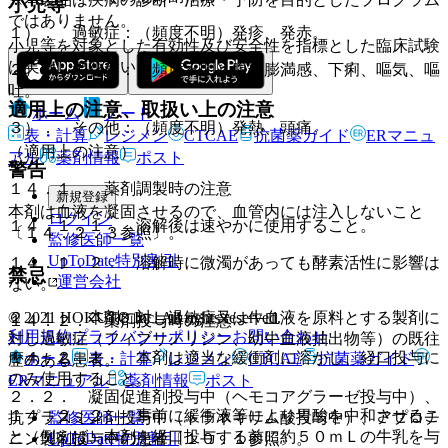
小児等
ではありません。
１）． 過敏症：（頻度不明）発疹、発赤。
小児等を対象とした有効性及び安全性を指標とした臨床試験
は実施していない。
２）． 消化器：（頻度不明）腹部膨満感、下痢、嘔気、嘔
吐。
適用上の注意、取扱い上の注意
ホーム
ノート
３）． その他：（頻度不明）発熱、頭痛。
表・計算
レジメン
CTCAE
抗菌薬ガイド
ERマニュ
（適用上の注意）
アル
薬剤情報
ポスト
警告
１４．１． 薬剤調製時の注意
新規登録
本剤は血液を凝固させるので、血管内には注入しないこと
ログイン
１４．１．１． 溶解後は速やかに使用すること。
〔１４．２．３参照〕。
監修医師一覧
UpToDate特別割引
１４．１．２． 溶解時に微濁があっても酵素活性に影響は
禁忌
運営会社
ない。
２．１． 本剤に対し過敏症又は牛血液を原料とする製剤に
© 2021 HOKUTO Inc. All rights reserved.
１４．２． 薬剤投与時の注意
利用規約
プライバシーポリシー
お問い合わせ
対し過敏症（フィブリノリジン、幼牛血液抽出物等）の既往
１４．２．１． 本剤は適当な緩衝剤に溶かし、経口投与に
ホーム
表・計算
レジメン
CTCAE
抗菌薬ガイド
歴のある患者。
のみ使用すること。
ERマニュアル
薬剤情報
ポスト
２．２． 凝固促進剤投与中（ヘモコアグラーゼ投与中）、
１４．２．２． 事前に緩衝液等により胃酸を中和させるこ
抗プラスミン剤投与中（トラネキサム酸投与中）、アプロチ
監修医師一覧
と（例えば、本剤を経口投与する前に約５０ｍＬの牛乳を与
ニン製剤投与中の患者〔１０．１参照〕。
UpToDate特別割引