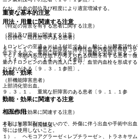
なお、出血の部位及び程度により適宜増減する。
重要な基本的注意
用法・用量に関連する注意
（特定の背景を有する患者に関する注意）
（用法及び用量に関連する注意）
（合併症・既往歴等のある患者）
トロンビンの至適ｐＨは７付近であり、酸により酵素活性が
９．１．１． 重篤な肝障害、播種性血管内凝固症候群（Ｄ
低下するので、事前に緩衝液等により胃酸を中和させること
ＩＣ）等網内系活性低下が考えられる病態を有する患者：微
〔１４．２．２、１４．２．４参照〕。
量のトロンビンの血管内流入により、血管内血栓を形成する
おそれがある〔９．３．１参照〕。
効能・効果
（肝機能障害患者）
上部消化管出血。
９．３．１． 重篤な肝障害のある患者〔９．１．１参
照〕。
効能・効果に関連する注意
相互作用
（効能又は効果に関連する注意）
本剤は無菌製剤ではないので、外傷に伴う出血や手術中出血
１０．１． 併用禁忌：
等には使用しないこと。
１）． ヘモコアグラーゼ＜レプチラーゼ＞、トラネキサム