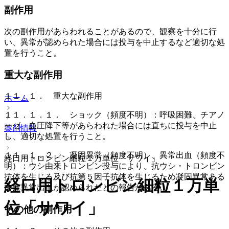
副作用
次の副作用があらわれることがあるので、観察を十分に行
い、異常が認められた場合には投与を中止するなど適切な処
置を行うこと。
重大な副作用
１１．１． 重大な副作用
ホーム
１１．１．１． ショック（頻度不明）：呼吸困難、チアノ
ーゼ、血圧降下等があらわれた場合には直ちに投与を中止
薬剤情報
し、適切な処置を行うこと。
１１．１．２． 凝固異常（頻度不明）、異常出血（頻度不
経口用トロンビン細粒１万単位「サワイ」
明）：ウシ由来トロンビン投与により、抗ウシ・トロンビン
抗体を生じる及び抗第５因子抗体を生じるため凝固異常ある
経口用トロンビン細粒１万単
いは異常出血が認められたとの報告がある。
位「サワイ」
その他の副作用