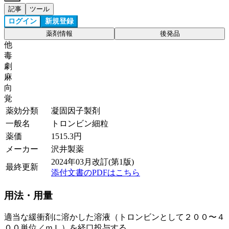
記事
ツール
ログイン
新規登録
薬剤情報
後発品
他
毒
劇
麻
向
覚
薬効分類
凝固因子製剤
一般名
トロンビン細粒
薬価
1515.3
円
メーカー
沢井製薬
2024年03月改訂(第1版)
最終更新
添付文書のPDFはこちら
用法・用量
適当な緩衝剤に溶かした溶液（トロンビンとして２００〜４
００単位／ｍＬ）を経口投与する。