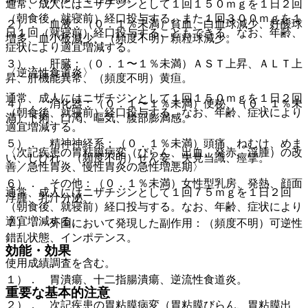
通常、成人にはニザチジンとして１回１５０ｍｇを１日２回
（朝食後、就寝前）経口投与する。また１回３００ｍｇを１
２）． 血液：（０．１％未満）貧血、白血球減少、好酸球
日１回（就寝前）経口投与することもできる。なお、年齢、
増多、血小板減少、（頻度不明）顆粒球減少。
症状により適宜増減する。
３）． 肝臓：（０．１〜１％未満）ＡＳＴ上昇、ＡＬＴ上
〈逆流性食道炎〉
昇、肝機能異常、（頻度不明）黄疸。
通常、成人にはニザチジンとして１回１５０ｍｇを１日２回
４）． 消化器：（０．１〜１％未満）便秘、（０．１％未
（朝食後、就寝前）経口投与する。なお、年齢、症状により
満）下痢、口渇、嘔気、腹部膨満感。
適宜増減する。
５）． 精神神経系：（０．１％未満）頭痛、ねむけ、めま
〈次記疾患の胃粘膜病変（びらん、出血、発赤、浮腫）の改
い、しびれ、（頻度不明）せん妄、失見当識、痙攣。
善／急性胃炎、慢性胃炎の急性増悪期〉
６）． その他：（０．１％未満）女性型乳房、発熱、顔面
通常、成人にはニザチジンとして１回７５ｍｇを１日２回
浮腫、乳汁分泌。
（朝食後、就寝前）経口投与する。なお、年齢、症状により
適宜増減する。
７）． 外国において発現した副作用：（頻度不明）可逆性
錯乱状態、インポテンス。
効能・効果
使用成績調査を含む。
１）． 胃潰瘍、十二指腸潰瘍、逆流性食道炎。
重要な基本的注意
２）． 次記疾患の胃粘膜病変（胃粘膜びらん、胃粘膜出