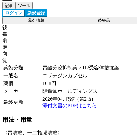
記事
ツール
ログイン
新規登録
薬剤情報
後発品
後
毒
劇
麻
向
覚
薬効分類
胃酸分泌抑制薬 > H2受容体拮抗薬
一般名
ニザチジンカプセル
薬価
10.8
円
メーカー
陽進堂ホールディングス
2026年04月改訂(第2版)
最終更新
添付文書のPDFはこちら
用法・用量
〈胃潰瘍、十二指腸潰瘍〉