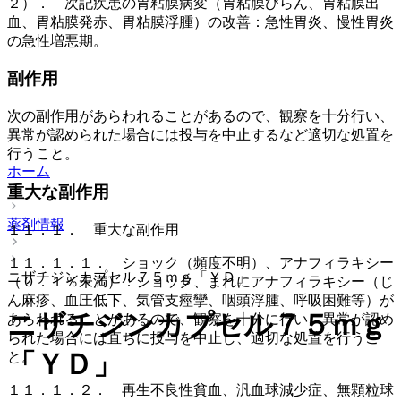
２）． 次記疾患の胃粘膜病変（胃粘膜びらん、胃粘膜出
血、胃粘膜発赤、胃粘膜浮腫）の改善：急性胃炎、慢性胃炎
の急性増悪期。
副作用
次の副作用があらわれることがあるので、観察を十分行い、
異常が認められた場合には投与を中止するなど適切な処置を
行うこと。
ホーム
重大な副作用
薬剤情報
１１．１． 重大な副作用
１１．１．１． ショック（頻度不明）、アナフィラキシー
ニザチジンカプセル７５ｍｇ「ＹＤ」
（０．１％未満）：ショック、まれにアナフィラキシー（じ
ん麻疹、血圧低下、気管支痙攣、咽頭浮腫、呼吸困難等）が
ニザチジンカプセル７５ｍｇ
あらわれることがあるので、観察を十分に行い、異常が認め
られた場合には直ちに投与を中止し、適切な処置を行うこ
「ＹＤ」
と。
１１．１．２． 再生不良性貧血、汎血球減少症、無顆粒球