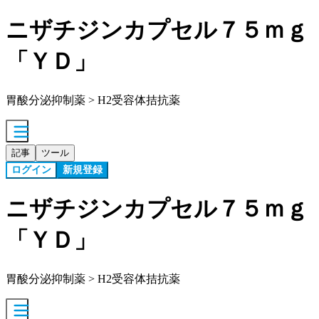
ニザチジンカプセル７５ｍｇ
「ＹＤ」
胃酸分泌抑制薬 > H2受容体拮抗薬
記事
ツール
ログイン
新規登録
ニザチジンカプセル７５ｍｇ
「ＹＤ」
胃酸分泌抑制薬 > H2受容体拮抗薬