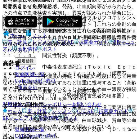
１０．２． 併用注意：
ではありません。
期症状として全身倦怠感、発熱、出血傾向等がみられたら、
その時点で血液検査を実施し、異常が認められた場合には、
ゲフィチニブ＜経口＞、合成抗菌剤（プルリフロキサシン＜
直ちに投与を中止し、適切な処置を行うこと。
経口＞）、アタザナビル硫酸塩＜経口＞［これらの薬剤の血
中濃度が低下するおそれがある（これらの薬剤の溶解性がｐ
１１．１．３． 肝機能障害、黄疸（いずれも頻度不明）：
ホーム
ノート
Ｈに依存することから、胃内ｐＨが持続的に上昇した条件下
ＡＳＴ上昇、ＡＬＴ上昇、γ−ＧＴＰ上昇等の肝機能障害、黄
表・計算
レジメン
CTCAE
抗菌薬ガイド
ERマニュ
において、これらの薬剤の吸収が低下し、作用が減弱するお
疸があらわれることがある。
アル
薬剤情報
ポスト
それがある）］。
１１．１．４． 間質性腎炎（頻度不明）。
新規登録
高齢者
１１．１．５． 中毒性表皮壊死症（Ｔｏｘｉｃ Ｅｐｉｄ
ログイン
ｅｒｍａｌ Ｎｅｃｒｏｌｙｓｉｓ：ＴＥＮ）（頻度不
監修医師一覧
９．８．１． 血中濃度の持続：腎機能の程度に応じて用量
明）。
UpToDate特別割引
ならびに投与間隔に留意するなど慎重に投与すること（高齢
運営会社
者では腎機能が低下していることが多いため血中濃度が持続
１１．１．６． 房室ブロック（頻度不明）。
するおそれがある）〔９．２腎機能障害患者の項参照〕。
© 2021 HOKUTO Inc. All rights reserved.
その他の副作用
利用規約
プライバシーポリシー
お問い合わせ
９．８．２． 血液系副作用：用量ならびに投与間隔に留意
ホーム
表・計算
レジメン
CTCAE
抗菌薬ガイド
し定期的に血液検査を行う等、患者の状態を観察し慎重に投
１１．２． その他の副作用
ERマニュアル
薬剤情報
ポスト
与すること（高齢者に血小板減少、白血球減少、貧血等の血
液系副作用の発現率が高い傾向が認められている）。
１）． 過敏症：（０．１〜１％未満）発疹、（０．１％未
監修医師一覧
満）じん麻疹、そう痒感。
UpToDate特別割引