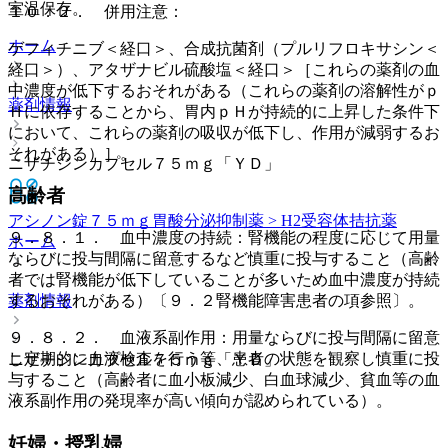
室温保存。
１０．２． 併用注意：
ホーム
ゲフィチニブ＜経口＞、合成抗菌剤（プルリフロキサシン＜
経口＞）、アタザナビル硫酸塩＜経口＞［これらの薬剤の血
中濃度が低下するおそれがある（これらの薬剤の溶解性がｐ
薬剤情報
Ｈに依存することから、胃内ｐＨが持続的に上昇した条件下
において、これらの薬剤の吸収が低下し、作用が減弱するお
それがある）］。
ニザチジンカプセル７５ｍｇ「ＹＤ」
高齢者
アシノン錠７５ｍｇ
胃酸分泌抑制薬 > H2受容体拮抗薬
９．８．１． 血中濃度の持続：腎機能の程度に応じて用量
ホーム
ならびに投与間隔に留意するなど慎重に投与すること（高齢
者では腎機能が低下していることが多いため血中濃度が持続
するおそれがある）〔９．２腎機能障害患者の項参照〕。
薬剤情報
９．８．２． 血液系副作用：用量ならびに投与間隔に留意
し定期的に血液検査を行う等、患者の状態を観察し慎重に投
ニザチジンカプセル７５ｍｇ「ＹＤ」
与すること（高齢者に血小板減少、白血球減少、貧血等の血
液系副作用の発現率が高い傾向が認められている）。
妊婦・授乳婦