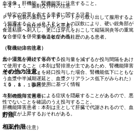
血液像、肝機能、腎機能等に注意すること。
１４．１． 薬剤交付時の注意
（特定の背景を有する患者に関する注意）
ＰＴＰ包装の薬剤はＰＴＰシートから取り出して服用するよ
う指導すること（ＰＴＰシートの誤飲により、硬い鋭角部が
（合併症・既往歴等のある患者）
食道粘膜へ刺入し、更には穿孔をおこして縦隔洞炎等の重篤
な合併症を併発することがある）。
９．１．１． 薬物過敏症の既往歴のある患者。
（取扱い上の注意）
（腎機能障害患者）
光、湿気を避けて保存する。
血中濃度が持続するので、投与量を減ずるか投与間隔をあけ
て使用すること（本剤は腎排泄が主であるため、腎機能障害
その他の注意
患者に１５０ｍｇを経口投与した場合、腎機能低下にともな
う血漿中半減期遅延と、血漿クリアランス低下がみられた）
１５．１． 臨床使用に基づく情報
〔９．８．１参照〕。
本剤の投与で胃癌による症状を隠蔽することがあるので、悪
（肝機能障害患者）
性でないことを確認のうえ投与すること。
肝機能障害患者：本剤は主として肝臓で代謝されるので、血
中濃度が上昇するおそれがある。
貯法
相互作用
（保管上の注意）