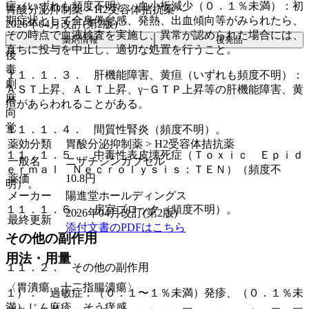
症（いずれも頻度不明）、血小板減少（０．１％未満）：初
胃酸分泌抑制薬 > H2受容体拮抗薬
期症状として全身倦怠感、発熱、出血傾向等がみられたら、
2026年04月改訂(第2版)
その時点で血液検査を実施し、異常が認められた場合には、
薬剤情報
後発品
直ちに投与を中止し、適切な処置を行うこと。
後
毒
１１．１．３． 肝機能障害、黄疸（いずれも頻度不明）：
劇
ＡＳＴ上昇、ＡＬＴ上昇、γ−ＧＴＰ上昇等の肝機能障害、黄
麻
疸があらわれることがある。
向
覚
１１．１．４． 間質性腎炎（頻度不明）。
薬効分類
胃酸分泌抑制薬 > H2受容体拮抗薬
１１．１．５． 中毒性表皮壊死症（Ｔｏｘｉｃ Ｅｐｉｄ
一般名
ニザチジンカプセル
ｅｒｍａｌ Ｎｅｃｒｏｌｙｓｉｓ：ＴＥＮ）（頻度不
薬価
10.8
円
明）。
メーカー
陽進堂ホールディングス
１１．１．６． 房室ブロック（頻度不明）。
2026年04月改訂(第2版)
最終更新
添付文書のPDFはこちら
その他の副作用
用法・用量
１１．２． その他の副作用
〈胃潰瘍、十二指腸潰瘍〉
１）． 過敏症：（０．１〜１％未満）発疹、（０．１％未
満）じん麻疹、そう痒感。