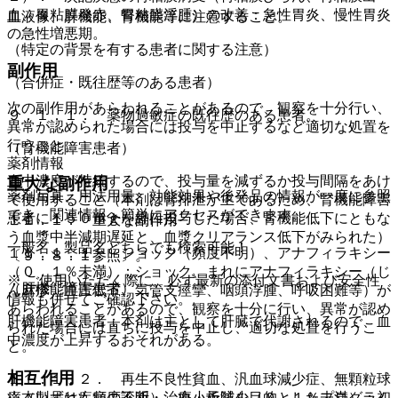
血、胃粘膜発赤、胃粘膜浮腫）の改善：急性胃炎、慢性胃炎
血液像、肝機能、腎機能等に注意すること。
の急性増悪期。
（特定の背景を有する患者に関する注意）
副作用
（合併症・既往歴等のある患者）
次の副作用があらわれることがあるので、観察を十分行い、
９．１．１． 薬物過敏症の既往歴のある患者。
異常が認められた場合には投与を中止するなど適切な処置を
行うこと。
（腎機能障害患者）
薬剤情報
血中濃度が持続するので、投与量を減ずるか投与間隔をあけ
重大な副作用
薬剤写真、用法用量、効能効果や後発品の情報が一度に参照
て使用すること（本剤は腎排泄が主であるため、腎機能障害
でき、関連情報へ簡単にアクセスができます。
患者に１５０ｍｇを経口投与した場合、腎機能低下にともな
１１．１． 重大な副作用
う血漿中半減期遅延と、血漿クリアランス低下がみられた）
一般名、製品名どちらでも検索可能！
１１．１．１． ショック（頻度不明）、アナフィラキシー
〔９．８．１参照〕。
（０．１％未満）：ショック、まれにアナフィラキシー（じ
※ ご使用いただく際に、必ず最新の添付文書および安全性
（肝機能障害患者）
ん麻疹、血圧低下、気管支痙攣、咽頭浮腫、呼吸困難等）が
情報も併せてご確認下さい。
あらわれることがあるので、観察を十分に行い、異常が認め
肝機能障害患者：本剤は主として肝臓で代謝されるので、血
られた場合には直ちに投与を中止し、適切な処置を行うこ
中濃度が上昇するおそれがある。
と。
相互作用
１１．１．２． 再生不良性貧血、汎血球減少症、無顆粒球
※本製品は疾病の診断・治療・予防を目的としたプログラム
症（いずれも頻度不明）、血小板減少（０．１％未満）：初