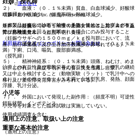
妊婦・授乳婦
運営会社
２）． 血液：（０．１％未満）貧血、白血球減少、好酸球
（妊婦）
© 2021 HOKUTO Inc. All rights reserved.
増多、血小板減少、（頻度不明）顆粒球減少。
※本製品は疾病の診断・治療・予防を目的としたプログラム
妊婦又は妊娠している可能性のある女性には、治療上の有益
３）． 肝臓：（０．１〜１％未満）ＡＳＴ上昇、ＡＬＴ上
ではありません。
性が危険性を上回ると判断される場合にのみ投与すること
昇、肝機能異常、（頻度不明）黄疸。
（妊娠ウサギへの１５００ｍｇ／ｋｇ投与群において、流
利用規約
プライバシーポリシー
お問い合わせ
４）． 消化器：（０．１〜１％未満）便秘、（０．１％未
産、胎仔体重低下及び生存胎仔数減少がみられている）。
満）下痢、口渇、嘔気、腹部膨満感。
（授乳婦）
５）． 精神神経系：（０．１％未満）頭痛、ねむけ、めま
治療上の有益性及び母乳栄養の有益性を考慮し、授乳の継続
い、しびれ、（頻度不明）せん妄、失見当識、痙攣。
又は中止を検討すること（動物実験（ラット）で乳汁中への
６）． その他：（０．１％未満）女性型乳房、発熱、顔面
移行及び新生仔発育障害がみられている）。
浮腫、乳汁分泌。
小児等
７）． 外国において発現した副作用：（頻度不明）可逆性
錯乱状態、インポテンス。
小児等を対象とした臨床試験は実施していない。
使用成績調査を含む。
適用上の注意、取扱い上の注意
重要な基本的注意
（適用上の注意）