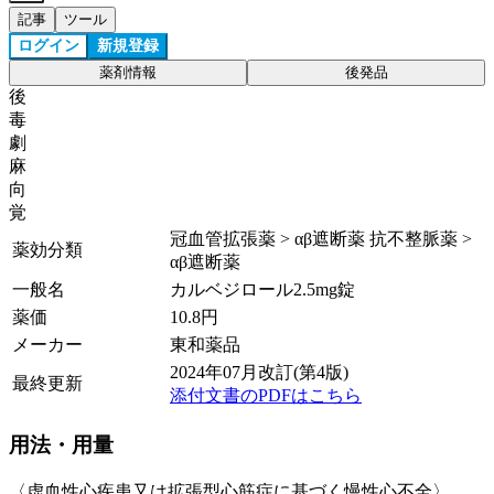
記事
ツール
ログイン
新規登録
薬剤情報
後発品
後
毒
劇
麻
向
覚
冠血管拡張薬 > αβ遮断薬 抗不整脈薬 >
薬効分類
αβ遮断薬
一般名
カルベジロール2.5mg錠
薬価
10.8
円
メーカー
東和薬品
2024年07月改訂(第4版)
最終更新
添付文書のPDFはこちら
用法・用量
〈虚血性心疾患又は拡張型心筋症に基づく慢性心不全〉