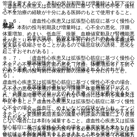
管理を要するので、本剤の投与初期及び増量時は入院下で行
〈虚血性心疾患又は拡張型心筋症に基づく慢性心不全〉慢性
うこと。
心不全治療の経験が十分にある医師のもとで使用すること。
８．６． 〈虚血性心疾患又は拡張型心筋症に基づく慢性心
禁忌
不全〉本剤の投与初期及び増量時は、心不全の悪化、浮腫、
体重増加、めまい、低血圧、徐脈、血糖値変動及び腎機能悪
２．１． 気管支喘息、気管支痙攣のおそれのある患者［気
化が起こりやすいので、観察を十分に行い、忍容性を確認す
管支筋を収縮させることがあるので喘息症状の誘発、悪化を
ること。
起こすおそれがある］。
８．７． 〈虚血性心疾患又は拡張型心筋症に基づく慢性心
２．２． 糖尿病性ケトアシドーシス、代謝性アシドーシス
不全〉心不全や体液貯留の悪化（浮腫、体重増加等）を防ぐ
のある患者［心筋収縮力の抑制が増強されるおそれがあ
ため、本剤の投与前に体液貯留の治療を十分に行うこと。
る］。
虚血性心疾患又は拡張型心筋症に基づく慢性心不全の場合、
２．３． 高度徐脈（著しい洞性徐脈）、房室ブロック＜
心不全の悪化や体液貯留悪化（浮腫、体重増加等）がみら
２・３度＞、洞房ブロックのある患者［症状が悪化するおそ
れ、利尿薬増量で改善がみられない場合には本剤を減量又は
れがある］〔９．１．５参照〕。
中止すること。虚血性心疾患又は拡張型心筋症に基づく慢性
心不全の場合、低血圧、めまいなどの症状がみられ、アンジ
２．４． 心原性ショックの患者［循環不全症が悪化するお
オテンシン変換酵素阻害薬の減量や利尿薬の減量により改善
それがある］。
しない場合には本剤を減量すること。虚血性心疾患又は拡張
型心筋症に基づく慢性心不全の場合、高度徐脈を来たした場
２．５． 強心薬を静脈内投与する必要のある心不全又は血
合には、本剤を減量すること（また、これら症状が安定化す
管拡張薬を静脈内投与する必要のある心不全患者［心収縮力