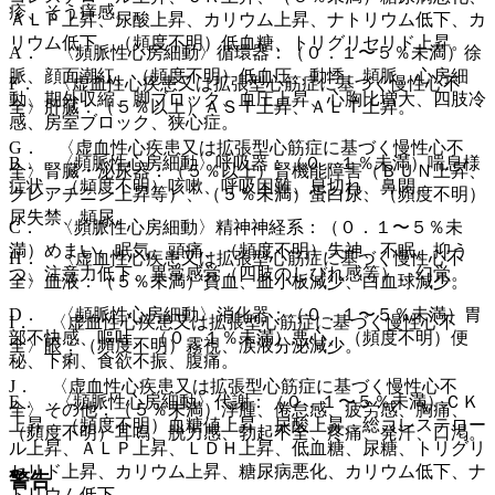
疹、そう痒感。
ＡＬＰ上昇、尿酸上昇、カリウム上昇、ナトリウム低下、カ
リウム低下、（頻度不明）低血糖、トリグリセリド上昇。
A． 〈頻脈性心房細動〉循環器：（０．１〜５％未満）徐
脈、顔面潮紅、（頻度不明）低血圧、動悸、頻脈、心房細
F． 〈虚血性心疾患又は拡張型心筋症に基づく慢性心不
動、期外収縮、脚ブロック、血圧上昇、心胸比増大、四肢冷
全〉肝臓：（５％以上）ＡＳＴ上昇、ＡＬＴ上昇。
感、房室ブロック、狭心症。
G． 〈虚血性心疾患又は拡張型心筋症に基づく慢性心不
B． 〈頻脈性心房細動〉呼吸器：（０．１％未満）喘息様
全〉腎臓・泌尿器：（５％以上）腎機能障害（ＢＵＮ上昇、
症状、（頻度不明）咳嗽、呼吸困難、息切れ、鼻閉。
クレアチニン上昇等）、（５％未満）蛋白尿、（頻度不明）
尿失禁、頻尿。
C． 〈頻脈性心房細動〉精神神経系：（０．１〜５％未
満）めまい、眠気、頭痛、（頻度不明）失神、不眠、抑う
H． 〈虚血性心疾患又は拡張型心筋症に基づく慢性心不
つ、注意力低下、異常感覚（四肢のしびれ感等）、幻覚。
全〉血液：（５％未満）貧血、血小板減少、白血球減少。
D． 〈頻脈性心房細動〉消化器：（０．１〜５％未満）胃
I． 〈虚血性心疾患又は拡張型心筋症に基づく慢性心不
部不快感、嘔吐、（０．１％未満）悪心、（頻度不明）便
全〉眼：（頻度不明）霧視、涙液分泌減少。
秘、下痢、食欲不振、腹痛。
J． 〈虚血性心疾患又は拡張型心筋症に基づく慢性心不
E． 〈頻脈性心房細動〉代謝：（０．１〜５％未満）ＣＫ
全〉その他：（５％未満）浮腫、倦怠感、疲労感、胸痛、
上昇、（頻度不明）血糖値上昇、尿酸上昇、総コレステロー
（頻度不明）耳鳴、脱力感、勃起不全、疼痛、発汗、口渇。
ル上昇、ＡＬＰ上昇、ＬＤＨ上昇、低血糖、尿糖、トリグリ
セリド上昇、カリウム上昇、糖尿病悪化、カリウム低下、ナ
警告
トリウム低下。