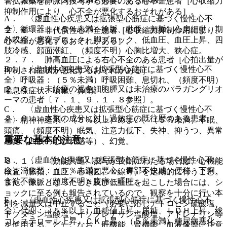
管拡張薬を静脈内投与する必要のある心不全患者［心収縮力
抑制作用により、心不全が悪化するおそれがある］。
A． 〈虚血性心疾患又は拡張型心筋症に基づく慢性心不
全〉循環器：（５％未満）徐脈、動悸、頻脈、心房細動、期
２．６． 非代償性心不全患者［心収縮力抑制作用により、
外収縮、房室ブロック、脚ブロック、低血圧、血圧上昇、四
心不全が悪化するおそれがある］。
肢冷感、顔面潮紅、（頻度不明）心胸比増大、狭心症。
２．７． 肺高血圧による右心不全のある患者［心拍出量が
B． 〈虚血性心疾患又は拡張型心筋症に基づく慢性心不
抑制され症状が悪化するおそれがある］。
全〉呼吸器：（５％未満）呼吸困難、息切れ、（頻度不明）
２．８． 未治療の褐色細胞腫又は未治療のパラガングリオ
喘息様症状、咳嗽、鼻閉。
ーマの患者〔７．１、９．１．８参照〕。
C． 〈虚血性心疾患又は拡張型心筋症に基づく慢性心不
２．９． 本剤の成分に対し過敏症の既往歴のある患者。
全〉精神神経系：（５％以上）めまい、（５％未満）不眠、
頭痛、（頻度不明）眠気、注意力低下、失神、抑うつ、異常
重要な基本的注意
感覚（四肢のしびれ感等）、幻覚。
D． 〈虚血性心疾患又は拡張型心筋症に基づく慢性心不
８．１． 〈効能共通〉投与が長期にわたる場合は、心機能
全〉消化器：（５％未満）悪心、胃部不快感、便秘、下痢、
検査（脈拍、血圧、心電図、Ｘ線等）を定期的に行うこと。
食欲不振、（頻度不明）腹痛、嘔吐。
また、徐脈となったとき及び低血圧を起こした場合には、シ
ョックに至る例も報告されているので、観察を十分に行い本
E． 〈虚血性心疾患又は拡張型心筋症に基づく慢性心不
剤を減量又は中止すること（必要に応じアトロピン硫酸塩、
全〉代謝：（５％以上）血糖値上昇、尿糖、ＬＤＨ上昇、総
ドブタミン塩酸塩、イソプレナリン塩酸塩、アドレナリン等
コレステロール上昇、ＣＫ上昇、（５％未満）糖尿病悪化、
を使用すること）。なお、肝機能、腎機能、血液像等に注意