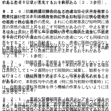
すること〔８．２、１１．１．１参照〕。
のある患者：症状が悪化するおそれがある〔２．３参照〕。
８．２． 〈効能共通〉狭心症などの虚血性心疾患を有する
９．１．６． 末梢循環障害のある患者（レイノー症候群、
患者において、本剤の投与を急に中止した場合、狭心症発作
間欠性跛行症等）：末梢血管の拡張を抑制し、症状を悪化さ
の頻発・狭心症発作の悪化、まれに心筋梗塞及び短時間に過
せるおそれがある。
度の突然の血圧上昇を起こす可能性があるので、中止を要す
９．１．７． 過度に血圧の低い患者：血圧をさらに低下さ
る場合は原則として１〜２週間かけて段階的に減量し、観察
せるおそれがある。
を十分に行い、虚血性心疾患以外の患者についても同様の注
意をすること（特に高齢者）。また、患者に医師の指示なし
９．１．８． 褐色細胞腫又はパラガングリオーマ患者：本
に服薬を中止しないよう説明すること〔８．１、９．８高齢
剤の単独投与により急激に血圧が上昇するおそれがある
者の項参照〕。
〔２．８、７．１参照〕。
８．３． 〈効能共通〉手術前４８時間は投与しないことが
９．１．９． 甲状腺中毒症患者：本剤の中止を要する場合
望ましい。
は原則として１〜２週間かけて段階的に減量し、観察を十分
に行うこと（急に投与を中止すると、症状を悪化させること
８．４． 〈効能共通〉めまい・ふらつきがあらわれること
がある）。
があるので、本剤投与中の患者（特に投与初期や増量時）に
は、自動車の運転等危険を伴う機械の作業をしないように注
（腎機能障害患者）
意させること。
９．２．１． 重篤な腎機能障害（血清クレアチニン値６ｍ
８．５． 〈虚血性心疾患又は拡張型心筋症に基づく慢性心
ｇ／ｄＬ以上）のある患者：血中濃度の上昇傾向が報告され
不全〉重症慢性心不全患者に対する本剤の投与は特に慎重な
ている（特に慢性心不全の患者では腎機能が悪化するおそれ