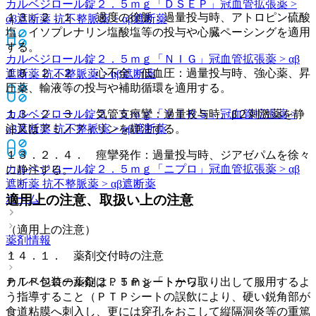
カルベジロール錠２．５ｍｇ「ＤＳＥＰ」
冠血管拡張薬 >
１３．２．１． 過度の徐脈：過量投与時、アトロピン硫酸
αβ遮断薬 抗不整脈薬 > αβ遮断薬
塩、イソプレナリン塩酸塩等の投与や心臓ペーシングを適用
する。
カルベジロール錠２．５ｍｇ「ＮＩＧ」
冠血管拡張薬 > αβ
１３．２．２． 心不全、低血圧：過量投与時、強心薬、昇
遮断薬 抗不整脈薬 > αβ遮断薬
圧薬、輸液等の投与や補助循環を適用する。
カルベジロール錠２．５ｍｇ「ＶＴＲＳ」
１３．２．３． 気管支痙攣：過量投与時、β２刺激薬を静
冠血管拡張薬 >
αβ遮断薬 抗不整脈薬 > αβ遮断薬
注又はアミノフィリンを静注する。
１３．２．４． 痙攣発作：過量投与時、ジアゼパムを徐々
カルベジロール錠２．５ｍｇ「ニプロ」
冠血管拡張薬 > αβ
に静注する。
遮断薬 抗不整脈薬 > αβ遮断薬
適用上の注意、取扱い上の注意
ホーム
（適用上の注意）
薬剤情報
１４．１． 薬剤交付時の注意
ＰＴＰ包装の薬剤はＰＴＰシートから取り出して服用するよ
カルベジロール錠２．５ｍｇ「トーワ」
う指導すること（ＰＴＰシートの誤飲により、硬い鋭角部が
食道粘膜へ刺入し、更には穿孔をおこして縦隔洞炎等の重篤