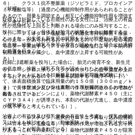
６）． クラス１抗不整脈薬（ジソピラミド、プロカインア
（妊婦）
ミド塩酸塩等）［過度の心機能抑制作用があらわれることが
あるので、用量を調節する（相互に心機能抑制作用を増強す
妊婦又は妊娠している可能性のある女性には、治療上の有益
ると考えられている）］。
性が危険性を上回ると判断される場合にのみ投与すること。
投与に際しては、母体及び胎児の状態を十分に観察するこ
７）． アミオダロン塩酸塩［心刺激伝導抑制障害＜徐脈・
と。また、出生後も新生児の状態を十分に観察し、新生児の
心停止等＞があらわれるおそれがあるので、定期的な心電図
低血糖、徐脈、哺乳不良等の異常が認められた場合には適切
モニターを実施する（アミオダロン塩酸塩により、本剤の肝
な処置を行うこと。
初回通過効果が減少し、血中濃度が上昇する可能性があ
る）］。
妊婦にβ遮断薬を投与した場合に、胎児の発育不全、新生児
の低血糖、徐脈、哺乳不良等が認められたとの報告がある。
８）． シクロスポリン［シクロスポリンの血中濃度が上昇
また、ラットにおける妊娠前及び妊娠初期投与試験におい
するおそれがあるので、用量を調節する（機序不明）］。
て、体表面積換算で臨床用量の約１５０倍（３００ｍｇ／ｋ
９）． リファンピシン［本剤の作用が減弱されるおそれが
ｇ）で黄体数減少及び骨格異常（１３肋骨の短小）の増加が
ある（リファンピシンにより、薬物代謝酵素Ｐ４５０（主に
報告されている。
ＣＹＰ３Ａ４）が誘導され、本剤の代謝が亢進し、血中濃度
（授乳婦）
が低下すると考えられている）］。
治療上の有益性及び母乳栄養の有益性を考慮し、授乳の継続
１０）． シメチジン、選択的セロトニン再取り込み阻害剤
又は中止を検討すること（動物実験（ラット）で乳汁中に移
（パロキセチン塩酸塩等）［本剤の作用が増強されるおそれ
行することが報告されている）。
がある（これらの薬剤により、薬物代謝酵素Ｐ４５０が阻害