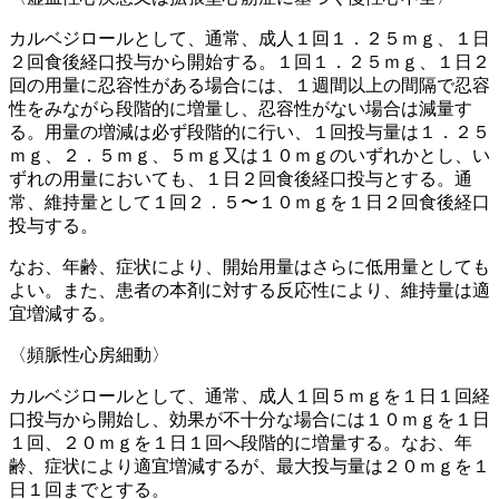
カルベジロールとして、通常、成人１回１．２５ｍｇ、１日
２回食後経口投与から開始する。１回１．２５ｍｇ、１日２
回の用量に忍容性がある場合には、１週間以上の間隔で忍容
性をみながら段階的に増量し、忍容性がない場合は減量す
る。用量の増減は必ず段階的に行い、１回投与量は１．２５
ｍｇ、２．５ｍｇ、５ｍｇ又は１０ｍｇのいずれかとし、い
ずれの用量においても、１日２回食後経口投与とする。通
常、維持量として１回２．５〜１０ｍｇを１日２回食後経口
投与する。
なお、年齢、症状により、開始用量はさらに低用量としても
よい。また、患者の本剤に対する反応性により、維持量は適
宜増減する。
〈頻脈性心房細動〉
カルベジロールとして、通常、成人１回５ｍｇを１日１回経
口投与から開始し、効果が不十分な場合には１０ｍｇを１日
１回、２０ｍｇを１日１回へ段階的に増量する。なお、年
齢、症状により適宜増減するが、最大投与量は２０ｍｇを１
日１回までとする。