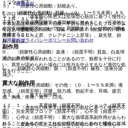
トリウム低下。
運営会社
５）． 頻脈性心房細動：効能あり。
F． 〈頻脈性心房細動〉肝臓：（０．１〜５％未満）ＡＳ
© 2021 HOKUTO Inc. All rights reserved.
５．２． 〈虚血性心疾患又は拡張型心筋症に基づく慢性心
Ｔ上昇、ＡＬＴ上昇。
不全〉左室収縮機能障害の原因解明に努めること（可逆的な
※本製品は疾病の診断・治療・予防を目的としたプログラム
左室収縮機能障害については、原因除去あるいは他の治療も
G． 〈頻脈性心房細動〉腎臓・泌尿器：（頻度不明）腎機
ではありません。
考慮すること）。
能障害（ＢＵＮ上昇、クレアチニン上昇等）、尿失禁、頻
利用規約
プライバシーポリシー
お問い合わせ
尿、蛋白尿。
副作用
H． 〈頻脈性心房細動〉血液：（頻度不明）貧血、白血球
減少、血小板減少。
次の副作用があらわれることがあるので、観察を十分に行
い、異常が認められた場合には投与を中止するなど適切な処
I． 〈頻脈性心房細動〉眼：（頻度不明）霧視、涙液分泌
置を行うこと。
減少。
重大な副作用
J． 〈頻脈性心房細動〉その他：（０．１〜５％未満）倦
怠感、（頻度不明）浮腫、脱力感、勃起不全、耳鳴、疲労
１１．１． 重大な副作用
感、胸痛、疼痛、発汗、口渇。
１１．１．１． 高度徐脈（頻度不明）、ショック（頻度不
２）． 〈虚血性心疾患又は拡張型心筋症に基づく慢性心不
明）、完全房室ブロック（頻度不明）、心不全（頻度不
全〉
明）、心停止（頻度不明）：重大な循環器系副作用があらわ
れることがあるので、これらの症状があらわれた場合には減
@． 〈虚血性心疾患又は拡張型心筋症に基づく慢性心不