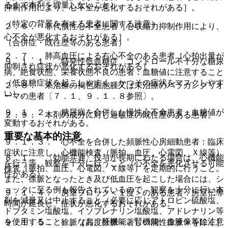
るまで本剤を増量しないこと）。
抑制作用により、心不全が悪化するおそれがある］。
（特定の背景を有する患者に関する注意）
２．６． 非代償性心不全患者［心収縮力抑制作用により、
心不全が悪化するおそれがある］。
（合併症・既往歴等のある患者）
２．７． 肺高血圧による右心不全のある患者［心拍出量が
９．１．１． 特発性低血糖症、コントロール不十分な糖尿
抑制され症状が悪化するおそれがある］。
病、絶食状態、栄養状態不良の患者：血糖値に注意すること
（低血糖症状を起こしやすく、かつその症状をマスクしやす
２．８． 未治療の褐色細胞腫又は未治療のパラガングリオ
い）。
ーマの患者〔７．１、９．１．８参照〕。
９．１．２． 糖尿病を合併した慢性心不全患者：血糖値が
２．９． 本剤の成分に対し過敏症の既往歴のある患者。
変動するおそれがある。
重要な基本的注意
９．１．３． 心不全を合併した頻脈性心房細動患者：臨床
症状に注意し、心機能検査（脈拍、血圧、心電図、Ｘ線等）
８．１． 〈効能共通〉投与が長期にわたる場合は、心機能
を行う等、観察を十分に行うこと（心不全を悪化させる可能
検査（脈拍、血圧、心電図、Ｘ線等）を定期的に行うこと。
性がある）。
また、徐脈となったとき及び低血圧を起こした場合には、シ
ョックに至る例も報告されているので、観察を十分に行い本
９．１．４． 房室ブロック＜１度＞のある患者：房室伝導
剤を減量又は中止すること（必要に応じアトロピン硫酸塩、
時間が延長し、症状が悪化するおそれがある。
ドブタミン塩酸塩、イソプレナリン塩酸塩、アドレナリン等
を使用すること）。なお、肝機能、腎機能、血液像等に注意
９．１．５． 徐脈［高度徐脈＜著しい洞性徐脈＞を除く］