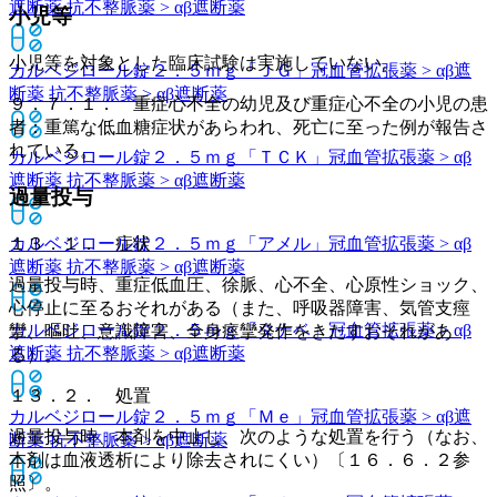
遮断薬 抗不整脈薬 > αβ遮断薬
小児等
小児等を対象とした臨床試験は実施していない。
カルベジロール錠２．５ｍｇ「ＪＧ」
冠血管拡張薬 > αβ遮
断薬 抗不整脈薬 > αβ遮断薬
９．７．１． 重症心不全の幼児及び重症心不全の小児の患
者：重篤な低血糖症状があらわれ、死亡に至った例が報告さ
れている。
カルベジロール錠２．５ｍｇ「ＴＣＫ」
冠血管拡張薬 > αβ
遮断薬 抗不整脈薬 > αβ遮断薬
過量投与
カルベジロール錠２．５ｍｇ「アメル」
１３．１． 症状
冠血管拡張薬 > αβ
遮断薬 抗不整脈薬 > αβ遮断薬
過量投与時、重症低血圧、徐脈、心不全、心原性ショック、
心停止に至るおそれがある（また、呼吸器障害、気管支痙
カルベジロール錠２．５ｍｇ「タナベ」
冠血管拡張薬 > αβ
攣、嘔吐、意識障害、全身痙攣発作をきたすおそれがあ
遮断薬 抗不整脈薬 > αβ遮断薬
る）。
１３．２． 処置
カルベジロール錠２．５ｍｇ「Ｍｅ」
冠血管拡張薬 > αβ遮
過量投与時、本剤を中止し、次のような処置を行う（なお、
断薬 抗不整脈薬 > αβ遮断薬
本剤は血液透析により除去されにくい）〔１６．６．２参
照〕。