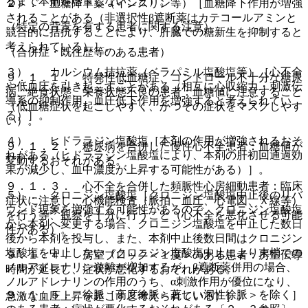
るまで本剤を増量しないこと）。
２）． 血糖降下薬（インスリン等）［血糖降下作用が増強
されることがある（非選択性β遮断薬はカテコールアミンと
（特定の背景を有する患者に関する注意）
競合的に拮抗することにより、肝臓での糖新生を抑制すると
考えられている）］。
（合併症・既往歴等のある患者）
３）． カルシウム拮抗薬（ベラパミル塩酸塩等）［心不全
９．１．１． 特発性低血糖症、コントロール不十分な糖尿
や低血圧を引き起こすことがある（相互に心収縮力・刺激伝
病、絶食状態、栄養状態不良の患者：血糖値に注意すること
導系の抑制作用、血圧低下作用を増強すると考えられてい
（低血糖症状を起こしやすく、かつその症状をマスクしやす
る）］。
い）。
４）． ヒドララジン塩酸塩［本剤の作用が増強されるおそ
９．１．２． 糖尿病を合併した慢性心不全患者：血糖値が
れがある（ヒドララジン塩酸塩により、本剤の肝初回通過効
変動するおそれがある。
果が減少し、血中濃度が上昇する可能性がある）］。
９．１．３． 心不全を合併した頻脈性心房細動患者：臨床
５）． クロニジン塩酸塩［クロニジン塩酸塩中止後のリバ
症状に注意し、心機能検査（脈拍、血圧、心電図、Ｘ線等）
ウンド現象を増強する可能性があるので、クロニジン塩酸塩
を行う等、観察を十分に行うこと（心不全を悪化させる可能
から本剤へ変更する場合、クロニジン塩酸塩を中止した数日
性がある）。
後から本剤を投与し、また、本剤中止後数日間はクロニジン
塩酸塩を中止しない（クロニジン塩酸塩中止により末梢での
９．１．４． 房室ブロック＜１度＞のある患者：房室伝導
ノルアドレナリン遊離が増加するが、β遮断薬併用の場合、
時間が延長し、症状が悪化するおそれがある。
ノルアドレナリンの作用のうち、α刺激作用が優位になり、
９．１．５． 徐脈［高度徐脈＜著しい洞性徐脈＞を除く］
急激な血圧上昇を起こすと考えられている）］。