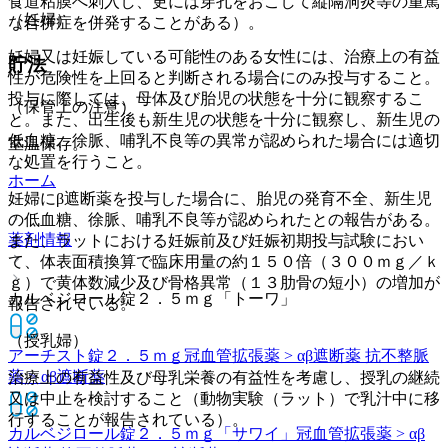
食道粘膜へ刺入し、更には穿孔をおこして縦隔洞炎等の重篤
（妊婦）
な合併症を併発することがある）。
妊婦又は妊娠している可能性のある女性には、治療上の有益
貯法
性が危険性を上回ると判断される場合にのみ投与すること。
投与に際しては、母体及び胎児の状態を十分に観察するこ
（保管上の注意）
と。また、出生後も新生児の状態を十分に観察し、新生児の
低血糖、徐脈、哺乳不良等の異常が認められた場合には適切
室温保存。
な処置を行うこと。
ホーム
妊婦にβ遮断薬を投与した場合に、胎児の発育不全、新生児
の低血糖、徐脈、哺乳不良等が認められたとの報告がある。
薬剤情報
また、ラットにおける妊娠前及び妊娠初期投与試験におい
て、体表面積換算で臨床用量の約１５０倍（３００ｍｇ／ｋ
ｇ）で黄体数減少及び骨格異常（１３肋骨の短小）の増加が
カルベジロール錠２．５ｍｇ「トーワ」
報告されている。
（授乳婦）
アーチスト錠２．５ｍｇ
冠血管拡張薬 > αβ遮断薬 抗不整脈
薬 > αβ遮断薬
治療上の有益性及び母乳栄養の有益性を考慮し、授乳の継続
又は中止を検討すること（動物実験（ラット）で乳汁中に移
行することが報告されている）。
カルベジロール錠２．５ｍｇ「サワイ」
冠血管拡張薬 > αβ