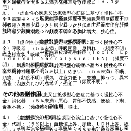
量又は投与を中止し、適切な処置を行うこと〔８．１参
全〉過敏症：（５％未満）発疹、そう痒感。
照〕。
A． 〈虚血性心疾患又は拡張型心筋症に基づく慢性心不
１１．１．２． 肝機能障害（頻度不明）、黄疸（頻度不
全〉循環器：（５％未満）徐脈、動悸、頻脈、心房細動、期
明）：ＡＳＴ上昇、ＡＬＴ上昇、γ−ＧＴＰ上昇等を伴う肝機
外収縮、房室ブロック、脚ブロック、低血圧、血圧上昇、四
能障害や黄疸があらわれることがある。
肢冷感、顔面潮紅、（頻度不明）心胸比増大、狭心症。
１１．１．３． 急性腎障害（頻度不明）。
B． 〈虚血性心疾患又は拡張型心筋症に基づく慢性心不
全〉呼吸器：（５％未満）呼吸困難、息切れ、（頻度不明）
１１．１．４． 中毒性表皮壊死融解症（Ｔｏｘｉｃ Ｅｐ
喘息様症状、咳嗽、鼻閉。
ｉｄｅｒｍａｌ Ｎｅｃｒｏｌｙｓｉｓ：ＴＥＮ）（頻度不
明）、皮膚粘膜眼症候群（Ｓｔｅｖｅｎｓ−Ｊｏｈｎｓｏｎ
C． 〈虚血性心疾患又は拡張型心筋症に基づく慢性心不
症候群）（頻度不明）。
全〉精神神経系：（５％以上）めまい、（５％未満）不眠、
頭痛、（頻度不明）眠気、注意力低下、失神、抑うつ、異常
１１．１．５． アナフィラキシー（頻度不明）。
感覚（四肢のしびれ感等）、幻覚。
その他の副作用
D． 〈虚血性心疾患又は拡張型心筋症に基づく慢性心不
全〉消化器：（５％未満）悪心、胃部不快感、便秘、下痢、
１１．２． その他の副作用
食欲不振、（頻度不明）腹痛、嘔吐。
１）． 〈頻脈性心房細動〉
E． 〈虚血性心疾患又は拡張型心筋症に基づく慢性心不
全〉代謝：（５％以上）血糖値上昇、尿糖、ＬＤＨ上昇、総
@． 〈頻脈性心房細動〉過敏症：（０．１〜５％未満）発
コレステロール上昇、ＣＫ上昇、（５％未満）糖尿病悪化、