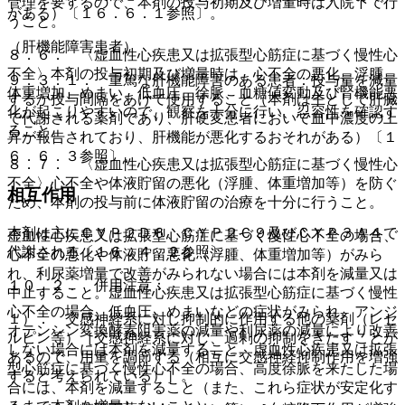
管理を要するので、本剤の投与初期及び増量時は入院下で行
がある）〔１６．６．１参照〕。
うこと。
（肝機能障害患者）
８．６． 〈虚血性心疾患又は拡張型心筋症に基づく慢性心
不全〉本剤の投与初期及び増量時は、心不全の悪化、浮腫、
９．３．１． 重篤な肝機能障害のある患者：投与量を減量
体重増加、めまい、低血圧、徐脈、血糖値変動及び腎機能悪
するか投与間隔をあけて使用すること（本剤は主として肝臓
化が起こりやすいので、観察を十分に行い、忍容性を確認す
で代謝される薬剤であり、肝硬変患者において血中濃度の上
ること。
昇が報告されており、肝機能が悪化するおそれがある）〔１
６．６．３参照〕。
８．７． 〈虚血性心疾患又は拡張型心筋症に基づく慢性心
不全〉心不全や体液貯留の悪化（浮腫、体重増加等）を防ぐ
相互作用
ため、本剤の投与前に体液貯留の治療を十分に行うこと。
本剤は主にＣＹＰ２Ｄ６、ＣＹＰ２Ｃ９及びＣＹＰ３Ａ４で
虚血性心疾患又は拡張型心筋症に基づく慢性心不全の場合、
代謝される〔１６．４．２参照〕。
心不全の悪化や体液貯留悪化（浮腫、体重増加等）がみら
れ、利尿薬増量で改善がみられない場合には本剤を減量又は
１０．２． 併用注意：
中止すること。虚血性心疾患又は拡張型心筋症に基づく慢性
心不全の場合、低血圧、めまいなどの症状がみられ、アンジ
１）． 交感神経系に対し抑制的に作用する他の薬剤（レセ
オテンシン変換酵素阻害薬の減量や利尿薬の減量により改善
ルピン等）［交感神経系に対し、過剰の抑制をきたすことが
しない場合には本剤を減量すること。虚血性心疾患又は拡張
あるので、用量を調節する（相互に交感神経抑制作用を増強
型心筋症に基づく慢性心不全の場合、高度徐脈を来たした場
すると考えられている）］。
合には、本剤を減量すること（また、これら症状が安定化す