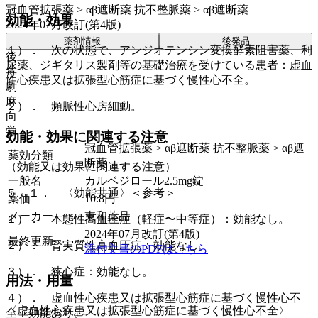
冠血管拡張薬 > αβ遮断薬 抗不整脈薬 > αβ遮断薬
効能・効果
2024年07月改訂(第4版)
薬剤情報
後発品
１）． 次の状態で、アンジオテンシン変換酵素阻害薬、利
後
尿薬、ジギタリス製剤等の基礎治療を受けている患者：虚血
毒
性心疾患又は拡張型心筋症に基づく慢性心不全。
劇
麻
２）． 頻脈性心房細動。
向
覚
効能・効果に関連する注意
冠血管拡張薬 > αβ遮断薬 抗不整脈薬 > αβ遮
薬効分類
断薬
（効能又は効果に関連する注意）
一般名
カルベジロール2.5mg錠
５．１． 〈効能共通〉＜参考＞
薬価
10.8
円
メーカー
東和薬品
１）． 本態性高血圧症（軽症〜中等症）：効能なし。
2024年07月改訂(第4版)
最終更新
２）． 腎実質性高血圧症：効能なし。
添付文書のPDFはこちら
３）． 狭心症：効能なし。
用法・用量
４）． 虚血性心疾患又は拡張型心筋症に基づく慢性心不
〈虚血性心疾患又は拡張型心筋症に基づく慢性心不全〉
全：効能あり。