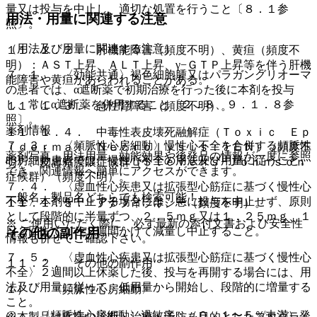
量又は投与を中止し、適切な処置を行うこと〔８．１参
用法・用量に関連する注意
照〕。
（用法及び用量に関連する注意）
１１．１．２． 肝機能障害（頻度不明）、黄疸（頻度不
明）：ＡＳＴ上昇、ＡＬＴ上昇、γ−ＧＴＰ上昇等を伴う肝機
７．１． 〈効能共通〉褐色細胞腫又はパラガングリオーマ
能障害や黄疸があらわれることがある。
の患者では、α遮断薬で初期治療を行った後に本剤を投与
し、常にα遮断薬を併用すること〔２．８、９．１．８参
１１．１．３． 急性腎障害（頻度不明）。
照〕。
薬剤情報
１１．１．４． 中毒性表皮壊死融解症（Ｔｏｘｉｃ Ｅｐ
７．３． 〈頻脈性心房細動〉慢性心不全を合併する頻脈性
ｉｄｅｒｍａｌ Ｎｅｃｒｏｌｙｓｉｓ：ＴＥＮ）（頻度不
薬剤写真、用法用量、効能効果や後発品の情報が一度に参照
心房細動患者では、慢性心不全の用法及び用量に従うこと。
明）、皮膚粘膜眼症候群（Ｓｔｅｖｅｎｓ−Ｊｏｈｎｓｏｎ
でき、関連情報へ簡単にアクセスができます。
症候群）（頻度不明）。
７．４． 〈虚血性心疾患又は拡張型心筋症に基づく慢性心
一般名、製品名どちらでも検索可能！
不全〉本剤を中止する場合には、急に投与を中止せず、原則
１１．１．５． アナフィラキシー（頻度不明）。
として段階的に半量ずつ、２．５ｍｇ又は１．２５ｍｇ、１
※ ご使用いただく際に、必ず最新の添付文書および安全性
日２回まで１〜２週間かけて減量し中止すること。
その他の副作用
情報も併せてご確認下さい。
７．５． 〈虚血性心疾患又は拡張型心筋症に基づく慢性心
１１．２． その他の副作用
不全〉２週間以上休薬した後、投与を再開する場合には、用
法及び用量に従って、低用量から開始し、段階的に増量する
１）． 〈頻脈性心房細動〉
こと。
@． 〈頻脈性心房細動〉過敏症：（０．１〜５％未満）発
※本製品は疾病の診断・治療・予防を目的としたプログラム