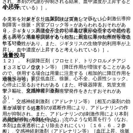
され、本剤の代謝が抑制される結果、血中濃度が上昇すると
小児等
考えられている）］。
１１）． ジギタリス製剤（ジゴキシン等）［心刺激伝導抑
小児等を対象とした臨床試験は実施していない。
制障害＜徐脈・房室ブロック等＞があらわれるおそれがあ
９．７．１． 重症心不全の幼児及び重症心不全の小児の患
り、ジギタリスの濃度が上昇し中毒症状が発現する可能性も
者：重篤な低血糖症状があらわれ、死亡に至った例が報告さ
あるので、用量を調節する（相互に刺激伝導抑制作用を増強
れている。
する可能性があり、また、ジギタリスの生物学的利用率が上
昇し、血中濃度が上昇すると考えられている）］。
過量投与
１２）． 利尿降圧剤（フロセミド、トリクロルメチアジ
ド、スピロノラクトン等）［降圧作用が増強することがある
１３．１． 症状
ので、併用する場合は用量に注意する（相加的に降圧作用を
過量投与時、重症低血圧、徐脈、心不全、心原性ショック、
増強させる）］。
心停止に至るおそれがある（また、呼吸器障害、気管支痙
１３）． 交感神経刺激剤：
攣、嘔吐、意識障害、全身痙攣発作をきたすおそれがあ
る）。
@． 交感神経刺激剤（アドレナリン等）［相互の薬剤の効
果が減弱する（本剤のβ遮断作用により、アドレナリンの作
１３．２． 処置
用が抑制され、また、アドレナリンのβ刺激作用により本剤
過量投与時、本剤を中止し、次のような処置を行う（なお、
のβ遮断作用が抑制される）］。
本剤は血液透析により除去されにくい）〔１６．６．２参
A． 交感神経刺激剤（アドレナリン等）［血圧上昇、徐脈
照〕。