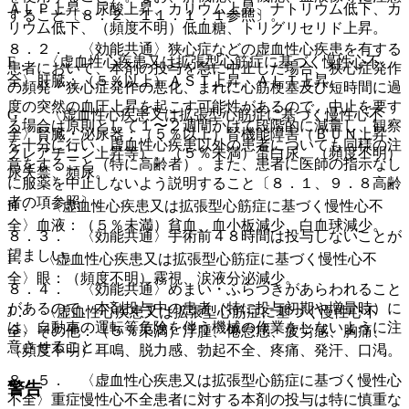
ＡＬＰ上昇、尿酸上昇、カリウム上昇、ナトリウム低下、カ
すること〔８．２、１１．１．１参照〕。
リウム低下、（頻度不明）低血糖、トリグリセリド上昇。
８．２． 〈効能共通〉狭心症などの虚血性心疾患を有する
F． 〈虚血性心疾患又は拡張型心筋症に基づく慢性心不
患者において、本剤の投与を急に中止した場合、狭心症発作
全〉肝臓：（５％以上）ＡＳＴ上昇、ＡＬＴ上昇。
の頻発・狭心症発作の悪化、まれに心筋梗塞及び短時間に過
度の突然の血圧上昇を起こす可能性があるので、中止を要す
G． 〈虚血性心疾患又は拡張型心筋症に基づく慢性心不
る場合は原則として１〜２週間かけて段階的に減量し、観察
全〉腎臓・泌尿器：（５％以上）腎機能障害（ＢＵＮ上昇、
を十分に行い、虚血性心疾患以外の患者についても同様の注
クレアチニン上昇等）、（５％未満）蛋白尿、（頻度不明）
意をすること（特に高齢者）。また、患者に医師の指示なし
尿失禁、頻尿。
に服薬を中止しないよう説明すること〔８．１、９．８高齢
者の項参照〕。
H． 〈虚血性心疾患又は拡張型心筋症に基づく慢性心不
全〉血液：（５％未満）貧血、血小板減少、白血球減少。
８．３． 〈効能共通〉手術前４８時間は投与しないことが
望ましい。
I． 〈虚血性心疾患又は拡張型心筋症に基づく慢性心不
全〉眼：（頻度不明）霧視、涙液分泌減少。
８．４． 〈効能共通〉めまい・ふらつきがあらわれること
があるので、本剤投与中の患者（特に投与初期や増量時）に
J． 〈虚血性心疾患又は拡張型心筋症に基づく慢性心不
は、自動車の運転等危険を伴う機械の作業をしないように注
全〉その他：（５％未満）浮腫、倦怠感、疲労感、胸痛、
意させること。
（頻度不明）耳鳴、脱力感、勃起不全、疼痛、発汗、口渇。
８．５． 〈虚血性心疾患又は拡張型心筋症に基づく慢性心
警告
不全〉重症慢性心不全患者に対する本剤の投与は特に慎重な