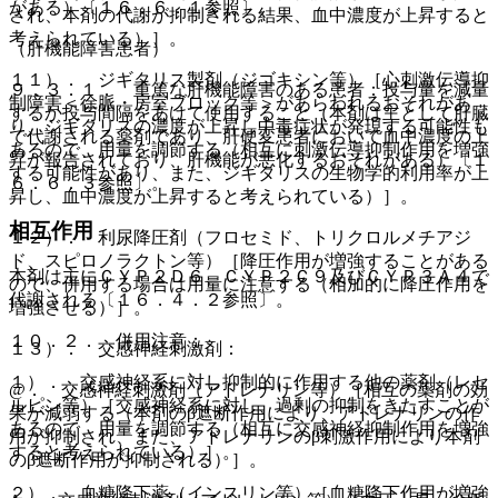
がある）〔１６．６．１参照〕。
され、本剤の代謝が抑制される結果、血中濃度が上昇すると
考えられている）］。
（肝機能障害患者）
１１）． ジギタリス製剤（ジゴキシン等）［心刺激伝導抑
９．３．１． 重篤な肝機能障害のある患者：投与量を減量
制障害＜徐脈・房室ブロック等＞があらわれるおそれがあ
するか投与間隔をあけて使用すること（本剤は主として肝臓
り、ジギタリスの濃度が上昇し中毒症状が発現する可能性も
で代謝される薬剤であり、肝硬変患者において血中濃度の上
あるので、用量を調節する（相互に刺激伝導抑制作用を増強
昇が報告されており、肝機能が悪化するおそれがある）〔１
する可能性があり、また、ジギタリスの生物学的利用率が上
６．６．３参照〕。
昇し、血中濃度が上昇すると考えられている）］。
相互作用
１２）． 利尿降圧剤（フロセミド、トリクロルメチアジ
ド、スピロノラクトン等）［降圧作用が増強することがある
本剤は主にＣＹＰ２Ｄ６、ＣＹＰ２Ｃ９及びＣＹＰ３Ａ４で
ので、併用する場合は用量に注意する（相加的に降圧作用を
代謝される〔１６．４．２参照〕。
増強させる）］。
１０．２． 併用注意：
１３）． 交感神経刺激剤：
１）． 交感神経系に対し抑制的に作用する他の薬剤（レセ
@． 交感神経刺激剤（アドレナリン等）［相互の薬剤の効
ルピン等）［交感神経系に対し、過剰の抑制をきたすことが
果が減弱する（本剤のβ遮断作用により、アドレナリンの作
あるので、用量を調節する（相互に交感神経抑制作用を増強
用が抑制され、また、アドレナリンのβ刺激作用により本剤
すると考えられている）］。
のβ遮断作用が抑制される）］。
２）． 血糖降下薬（インスリン等）［血糖降下作用が増強