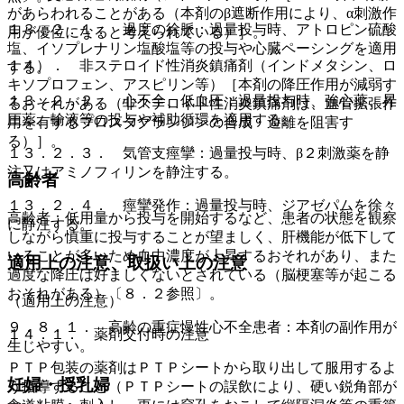
があらわれることがある（本剤のβ遮断作用により、α刺激作
１３．２．１． 過度の徐脈：過量投与時、アトロピン硫酸
用が優位になると考えられている）］。
塩、イソプレナリン塩酸塩等の投与や心臓ペーシングを適用
１４）． 非ステロイド性消炎鎮痛剤（インドメタシン、ロ
する。
キソプロフェン、アスピリン等）［本剤の降圧作用が減弱す
１３．２．２． 心不全、低血圧：過量投与時、強心薬、昇
るおそれがある（非ステロイド性消炎鎮痛剤は、血管拡張作
圧薬、輸液等の投与や補助循環を適用する。
用を有するプロスタグランジンの合成・遊離を阻害す
る）］。
１３．２．３． 気管支痙攣：過量投与時、β２刺激薬を静
注又はアミノフィリンを静注する。
高齢者
１３．２．４． 痙攣発作：過量投与時、ジアゼパムを徐々
高齢者：低用量から投与を開始するなど、患者の状態を観察
に静注する。
しながら慎重に投与することが望ましく、肝機能が低下して
いることが多いため血中濃度が上昇するおそれがあり、また
適用上の注意、取扱い上の注意
過度な降圧は好ましくないとされている（脳梗塞等が起こる
おそれがある）〔８．２参照〕。
（適用上の注意）
９．８．１． 高齢の重症慢性心不全患者：本剤の副作用が
１４．１． 薬剤交付時の注意
生じやすい。
ＰＴＰ包装の薬剤はＰＴＰシートから取り出して服用するよ
妊婦・授乳婦
う指導すること（ＰＴＰシートの誤飲により、硬い鋭角部が