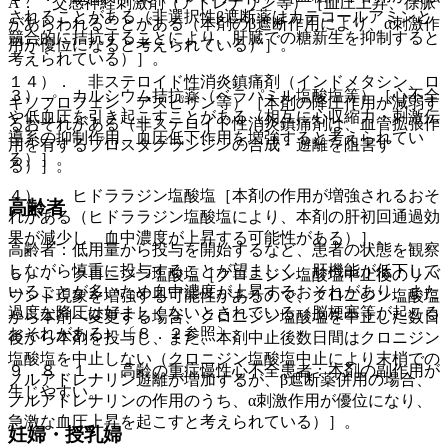
A． 交感神経刺激剤（アドレナリン等）［血圧上昇、徐脈
されることがある（非選択性β遮断薬はカテコールアミンと
があらわれることがある（本剤のβ遮断作用により、α刺激作
競合的に拮抗することにより、肝臓での糖新生を抑制すると
用が優位になると考えられている）］。
考えられている）］。
１４）． 非ステロイド性消炎鎮痛剤（インドメタシン、ロ
３）． カルシウム拮抗薬（ベラパミル塩酸塩等）［心不全
キソプロフェン、アスピリン等）［本剤の降圧作用が減弱す
や低血圧を引き起こすことがある（相互に心収縮力・刺激伝
るおそれがある（非ステロイド性消炎鎮痛剤は、血管拡張作
導系の抑制作用、血圧低下作用を増強すると考えられてい
用を有するプロスタグランジンの合成・遊離を阻害す
る）］。
る）］。
４）． ヒドララジン塩酸塩［本剤の作用が増強されるおそ
高齢者
れがある（ヒドララジン塩酸塩により、本剤の肝初回通過効
果が減少し、血中濃度が上昇する可能性がある）］。
高齢者：低用量から投与を開始するなど、患者の状態を観察
しながら慎重に投与することが望ましく、肝機能が低下して
５）． クロニジン塩酸塩［クロニジン塩酸塩中止後のリバ
いることが多いため血中濃度が上昇するおそれがあり、また
ウンド現象を増強する可能性があるので、クロニジン塩酸塩
過度な降圧は好ましくないとされている（脳梗塞等が起こる
から本剤へ変更する場合、クロニジン塩酸塩を中止した数日
おそれがある）〔８．２参照〕。
後から本剤を投与し、また、本剤中止後数日間はクロニジン
塩酸塩を中止しない（クロニジン塩酸塩中止により末梢での
９．８．１． 高齢の重症慢性心不全患者：本剤の副作用が
ノルアドレナリン遊離が増加するが、β遮断薬併用の場合、
生じやすい。
ノルアドレナリンの作用のうち、α刺激作用が優位になり、
急激な血圧上昇を起こすと考えられている）］。
妊婦・授乳婦