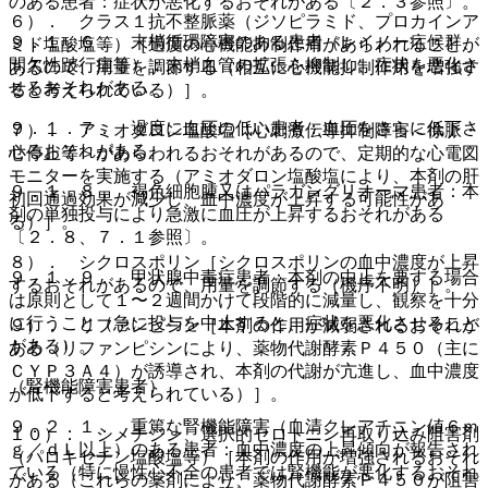
のある患者：症状が悪化するおそれがある〔２．３参照〕。
６）． クラス１抗不整脈薬（ジソピラミド、プロカインア
９．１．６． 末梢循環障害のある患者（レイノー症候群、
ミド塩酸塩等）［過度の心機能抑制作用があらわれることが
間欠性跛行症等）：末梢血管の拡張を抑制し、症状を悪化さ
あるので、用量を調節する（相互に心機能抑制作用を増強す
せるおそれがある。
ると考えられている）］。
９．１．７． 過度に血圧の低い患者：血圧をさらに低下さ
７）． アミオダロン塩酸塩［心刺激伝導抑制障害＜徐脈・
せるおそれがある。
心停止等＞があらわれるおそれがあるので、定期的な心電図
モニターを実施する（アミオダロン塩酸塩により、本剤の肝
９．１．８． 褐色細胞腫又はパラガングリオーマ患者：本
初回通過効果が減少し、血中濃度が上昇する可能性があ
剤の単独投与により急激に血圧が上昇するおそれがある
る）］。
〔２．８、７．１参照〕。
８）． シクロスポリン［シクロスポリンの血中濃度が上昇
９．１．９． 甲状腺中毒症患者：本剤の中止を要する場合
するおそれがあるので、用量を調節する（機序不明）］。
は原則として１〜２週間かけて段階的に減量し、観察を十分
に行うこと（急に投与を中止すると、症状を悪化させること
９）． リファンピシン［本剤の作用が減弱されるおそれが
がある）。
ある（リファンピシンにより、薬物代謝酵素Ｐ４５０（主に
ＣＹＰ３Ａ４）が誘導され、本剤の代謝が亢進し、血中濃度
（腎機能障害患者）
が低下すると考えられている）］。
９．２．１． 重篤な腎機能障害（血清クレアチニン値６ｍ
１０）． シメチジン、選択的セロトニン再取り込み阻害剤
ｇ／ｄＬ以上）のある患者：血中濃度の上昇傾向が報告され
（パロキセチン塩酸塩等）［本剤の作用が増強されるおそれ
ている（特に慢性心不全の患者では腎機能が悪化するおそれ
がある（これらの薬剤により、薬物代謝酵素Ｐ４５０が阻害