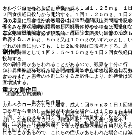
カルベジロールとして、通常、成人１回１．２５ｍｇ、１日
５）． 頻脈性心房細動：効能あり。
２回食後経口投与から開始する。１回１．２５ｍｇ、１日２
５．２． 〈虚血性心疾患又は拡張型心筋症に基づく慢性心
回の用量に忍容性がある場合には、１週間以上の間隔で忍容
不全〉左室収縮機能障害の原因解明に努めること（可逆的な
性をみながら段階的に増量し、忍容性がない場合は減量す
左室収縮機能障害については、原因除去あるいは他の治療も
る。用量の増減は必ず段階的に行い、１回投与量は１．２５
考慮すること）。
ｍｇ、２．５ｍｇ、５ｍｇ又は１０ｍｇのいずれかとし、い
ずれの用量においても、１日２回食後経口投与とする。通
副作用
常、維持量として１回２．５〜１０ｍｇを１日２回食後経口
投与する。
次の副作用があらわれることがあるので、観察を十分に行
なお、年齢、症状により、開始用量はさらに低用量としても
い、異常が認められた場合には投与を中止するなど適切な処
よい。また、患者の本剤に対する反応性により、維持量は適
置を行うこと。
宜増減する。
重大な副作用
〈頻脈性心房細動〉
１１．１． 重大な副作用
カルベジロールとして、通常、成人１回５ｍｇを１日１回経
口投与から開始し、効果が不十分な場合には１０ｍｇを１日
１１．１．１． 高度徐脈（頻度不明）、ショック（頻度不
１回、２０ｍｇを１日１回へ段階的に増量する。なお、年
明）、完全房室ブロック（頻度不明）、心不全（頻度不
齢、症状により適宜増減するが、最大投与量は２０ｍｇを１
明）、心停止（頻度不明）：重大な循環器系副作用があらわ
日１回までとする。
れることがあるので、これらの症状があらわれた場合には減