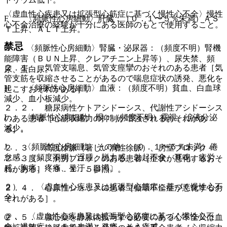
〈虚血性心疾患又は拡張型心筋症に基づく慢性心不全〉慢性
F． 〈頻脈性心房細動〉肝臓：（０．１〜５％未満）ＡＳ
心不全治療の経験が十分にある医師のもとで使用すること。
Ｔ上昇、ＡＬＴ上昇。
禁忌
G． 〈頻脈性心房細動〉腎臓・泌尿器：（頻度不明）腎機
能障害（ＢＵＮ上昇、クレアチニン上昇等）、尿失禁、頻
２．１． 気管支喘息、気管支痙攣のおそれのある患者［気
尿、蛋白尿。
管支筋を収縮させることがあるので喘息症状の誘発、悪化を
H． 〈頻脈性心房細動〉血液：（頻度不明）貧血、白血球
起こすおそれがある］。
減少、血小板減少。
２．２． 糖尿病性ケトアシドーシス、代謝性アシドーシス
I． 〈頻脈性心房細動〉眼：（頻度不明）霧視、涙液分泌
のある患者［心筋収縮力の抑制が増強されるおそれがあ
減少。
る］。
J． 〈頻脈性心房細動〉その他：（０．１〜５％未満）倦
２．３． 高度徐脈（著しい洞性徐脈）、房室ブロック＜
怠感、（頻度不明）浮腫、脱力感、勃起不全、耳鳴、疲労
２・３度＞、洞房ブロックのある患者［症状が悪化するおそ
感、胸痛、疼痛、発汗、口渇。
れがある］〔９．１．５参照〕。
２）． 〈虚血性心疾患又は拡張型心筋症に基づく慢性心不
２．４． 心原性ショックの患者［循環不全症が悪化するお
全〉
それがある］。
@． 〈虚血性心疾患又は拡張型心筋症に基づく慢性心不
２．５． 強心薬を静脈内投与する必要のある心不全又は血
全〉過敏症：（５％未満）発疹、そう痒感。