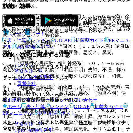
疹、そう痒感。
効能・効果
ではありません。
A． 〈頻脈性心房細動〉循環器：（０．１〜５％未満）徐
１）． 次の状態で、アンジオテンシン変換酵素阻害薬、利
脈、顔面潮紅、（頻度不明）低血圧、動悸、頻脈、心房細
尿薬、ジギタリス製剤等の基礎治療を受けている患者：虚血
動、期外収縮、脚ブロック、血圧上昇、心胸比増大、四肢冷
性心疾患又は拡張型心筋症に基づく慢性心不全。
ホーム
ノート
感、房室ブロック、狭心症。
表・計算
レジメン
CTCAE
抗菌薬ガイド
ERマニュ
２）． 頻脈性心房細動。
B． 〈頻脈性心房細動〉呼吸器：（０．１％未満）喘息様
アル
薬剤情報
ポスト
症状、（頻度不明）咳嗽、呼吸困難、息切れ、鼻閉。
効能・効果に関連する注意
新規登録
C． 〈頻脈性心房細動〉精神神経系：（０．１〜５％未
ログイン
（効能又は効果に関連する注意）
満）めまい、眠気、頭痛、（頻度不明）失神、不眠、抑う
監修医師一覧
つ、注意力低下、異常感覚（四肢のしびれ感等）、幻覚。
UpToDate特別割引
５．１． 〈効能共通〉＜参考＞
運営会社
D． 〈頻脈性心房細動〉消化器：（０．１〜５％未満）胃
１）． 本態性高血圧症（軽症〜中等症）：効能なし。
部不快感、嘔吐、（０．１％未満）悪心、（頻度不明）便
© 2021 HOKUTO Inc. All rights reserved.
秘、下痢、食欲不振、腹痛。
利用規約
プライバシーポリシー
お問い合わせ
２）． 腎実質性高血圧症：効能なし。
ホーム
表・計算
レジメン
CTCAE
抗菌薬ガイド
E． 〈頻脈性心房細動〉代謝：（０．１〜５％未満）ＣＫ
３）． 狭心症：効能なし。
ERマニュアル
薬剤情報
ポスト
上昇、（頻度不明）血糖値上昇、尿酸上昇、総コレステロー
４）． 虚血性心疾患又は拡張型心筋症に基づく慢性心不
ル上昇、ＡＬＰ上昇、ＬＤＨ上昇、低血糖、尿糖、トリグリ
監修医師一覧
全：効能あり。
セリド上昇、カリウム上昇、糖尿病悪化、カリウム低下、ナ
UpToDate特別割引