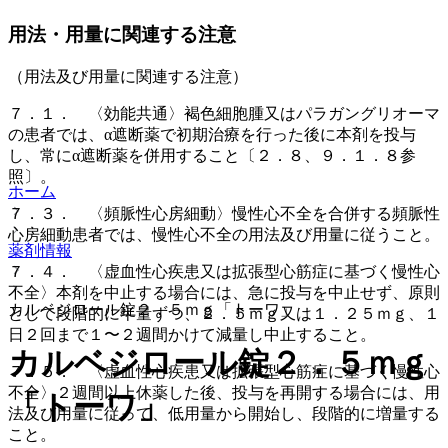
用法・用量に関連する注意
（用法及び用量に関連する注意）
７．１． 〈効能共通〉褐色細胞腫又はパラガングリオーマ
の患者では、α遮断薬で初期治療を行った後に本剤を投与
し、常にα遮断薬を併用すること〔２．８、９．１．８参
照〕。
ホーム
７．３． 〈頻脈性心房細動〉慢性心不全を合併する頻脈性
心房細動患者では、慢性心不全の用法及び用量に従うこと。
薬剤情報
７．４． 〈虚血性心疾患又は拡張型心筋症に基づく慢性心
不全〉本剤を中止する場合には、急に投与を中止せず、原則
カルベジロール錠２．５ｍｇ「トーワ」
として段階的に半量ずつ、２．５ｍｇ又は１．２５ｍｇ、１
日２回まで１〜２週間かけて減量し中止すること。
カルベジロール錠２．５ｍｇ
７．５． 〈虚血性心疾患又は拡張型心筋症に基づく慢性心
不全〉２週間以上休薬した後、投与を再開する場合には、用
「トーワ」
法及び用量に従って、低用量から開始し、段階的に増量する
こと。