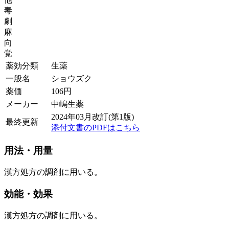
毒
劇
麻
向
覚
薬効分類
生薬
一般名
ショウズク
薬価
106
円
メーカー
中嶋生薬
2024年03月改訂(第1版)
最終更新
添付文書のPDFはこちら
用法・用量
漢方処方の調剤に用いる。
効能・効果
漢方処方の調剤に用いる。