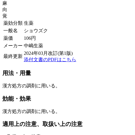
麻
向
覚
薬効分類
生薬
一般名
ショウズク
薬価
106
円
メーカー
中嶋生薬
2024年03月改訂(第1版)
最終更新
添付文書のPDFはこちら
用法・用量
漢方処方の調剤に用いる。
効能・効果
漢方処方の調剤に用いる。
適用上の注意、取扱い上の注意