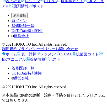
表・計算
レジメン
CTCAE
抗菌薬ガイド
ERマニュ
アル
薬剤情報
ポスト
新規登録
ログイン
監修医師一覧
UpToDate特別割引
運営会社
© 2021 HOKUTO Inc. All rights reserved.
利用規約
プライバシーポリシー
お問い合わせ
ホーム
表・計算
レジメン
CTCAE
抗菌薬ガイド
ERマニュアル
薬剤情報
ポスト
監修医師一覧
UpToDate特別割引
運営会社
© 2021 HOKUTO Inc. All rights reserved.
※本製品は疾病の診断・治療・予防を目的としたプログラム
ではありません。