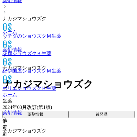
薬剤情報
ナカジマショウズク
ホーム
ウチダのショウズクＭ
生薬
薬剤情報
花扇ショウズクＫ
生薬
ナカジマショウズク
紀伊国屋ショウズクＭ
生薬
ナカジマショウズク
ホリエショウズクＫ
生薬
ホーム
生薬
2024年03月改訂(第1版)
薬剤情報
薬剤情報
後発品
他
毒
ナカジマショウズク
劇