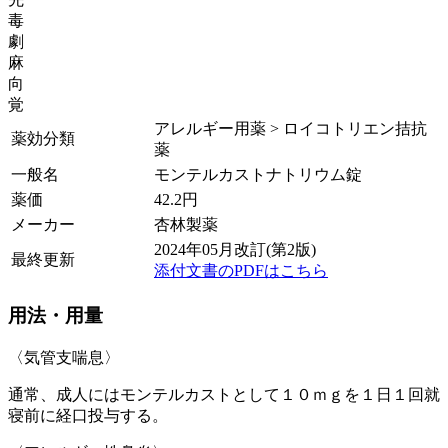
毒
劇
麻
向
覚
アレルギー用薬 > ロイコトリエン拮抗
薬効分類
薬
一般名
モンテルカストナトリウム錠
薬価
42.2
円
メーカー
杏林製薬
2024年05月改訂(第2版)
最終更新
添付文書のPDFはこちら
用法・用量
〈気管支喘息〉
通常、成人にはモンテルカストとして１０ｍｇを１日１回就
寝前に経口投与する。