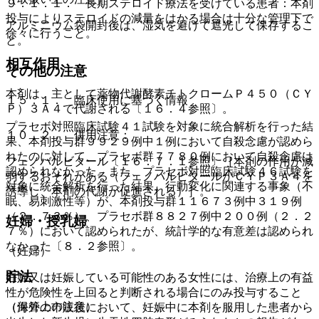
９．１．１． 長期ステロイド療法を受けている患者：本剤
投与によりステロイドの減量をはかる場合は十分な管理下で
アルミニウム袋開封後は、湿気を避けて遮光して保存するこ
徐々に行うこと。
と。
相互作用
その他の注意
本剤は、主として薬物代謝酵素チトクロームＰ４５０（ＣＹ
１５．１． 臨床使用に基づく情報
Ｐ）３Ａ４で代謝される〔１６．４参照〕。
プラセボ対照臨床試験４１試験を対象に統合解析を行った結
１０．２． 併用注意：
果、本剤投与群９９２９例中１例において自殺念慮が認めら
れたのに対して、プラセボ群７７８０例において自殺念慮は
フェノバルビタール〔１６．７．１参照〕［本剤の作用が減
認められなかった。また、プラセボ対照臨床試験４６試験を
弱するおそれがある（フェノバルビタールがＣＹＰ３Ａ４を
対象に統合解析を行った結果、行動変化に関連する事象（不
誘導し、本剤の代謝が促進される）］。
眠、易刺激性等）が、本剤投与群１１６７３例中３１９例
（２．７３％）、プラセボ群８８２７例中２００例（２．２
妊婦・授乳婦
７％）において認められたが、統計学的な有意差は認められ
なかった〔８．２参照〕。
（妊婦）
貯法
妊婦又は妊娠している可能性のある女性には、治療上の有益
性が危険性を上回ると判断される場合にのみ投与すること
（保管上の注意）
（海外の市販後において、妊娠中に本剤を服用した患者から