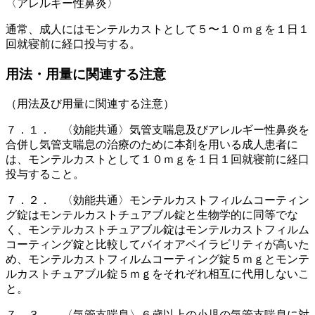
〈アレルギー性鼻炎〉
通常、成人にはモンテルカストとして５〜１０ｍｇを１日１
回就寝前に経口投与する。
用法・用量に関連する注意
（用法及び用量に関連する注意）
７．１． 〈効能共通〉気管支喘息及びアレルギー性鼻炎を
合併し気管支喘息の治療のために本剤を用いる成人患者に
は、モンテルカストとして１０ｍｇを１日１回就寝前に経口
投与すること。
７．２． 〈効能共通〉モンテルカストフィルムコーティン
グ錠はモンテルカストチュアブル錠と生物学的に同等でな
く、モンテルカストチュアブル錠はモンテルカストフィルム
コーティング錠と比較してバイオアベイラビリティが高いた
め、モンテルカストフィルムコーティング錠５ｍｇとモンテ
ルカストチュアブル錠５ｍｇをそれぞれ相互に代用しないこ
と。
７．３． 〈気管支喘息〉６歳以上の小児の気管支喘息に対