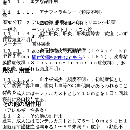
１１．１． 重大な副作用
麻
向
１１．１．１． アナフィラキシー（頻度不明）。
覚
薬効分類
アレルギー用薬 > ロイコトリエン拮抗薬
１１．１．２． 血管浮腫（頻度不明）。
一般名
モンテルカストナトリウム錠
１１．１．３． 劇症肝炎、肝炎、肝機能障害、黄疸（いず
薬価
42.2
円
れも頻度不明）。
メーカー
杏林製薬
１１．１．４． 中毒性表皮壊死融解症（Ｔｏｘｉｃ Ｅｐ
2024年05月改訂(第2版)
最終更新
ｉｄｅｒｍａｌ Ｎｅｃｒｏｌｙｓｉｓ：ＴＥＮ）、皮膚粘
添付文書のPDFはこちら
膜眼症候群（Ｓｔｅｖｅｎｓ−Ｊｏｈｎｓｏｎ症候群）、多
形紅斑（いずれも頻度不明）。
用法・用量
１１．１．５． 血小板減少（頻度不明）：初期症状とし
〈気管支喘息〉
て、紫斑、鼻出血、歯肉出血等の出血傾向があらわれること
がある。
通常、成人にはモンテルカストとして１０ｍｇを１日１回就
寝前に経口投与する。
その他の副作用
〈アレルギー性鼻炎〉
１１．２． その他の副作用
通常、成人にはモンテルカストとして５〜１０ｍｇを１日１
１）． 過敏症：（０．１〜５％未満＊）皮疹、（頻度不
回就寝前に経口投与する。