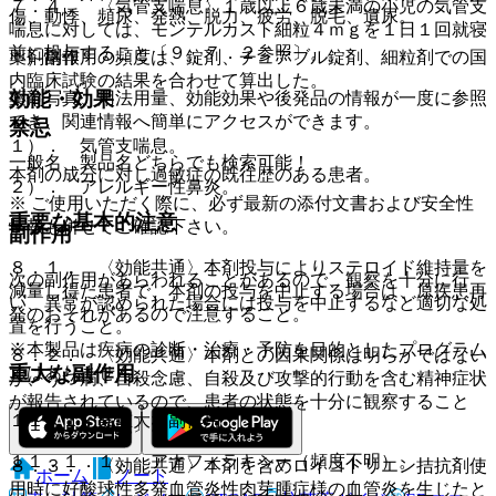
７．４． 〈気管支喘息〉１歳以上６歳未満の小児の気管支
傷、動悸、頻尿、発熱、脱力、疲労、脱毛、遺尿。
喘息に対しては、モンテルカスト細粒４ｍｇを１日１回就寝
前に投与すること〔９．７．２参照〕。
薬剤情報
＊）副作用の頻度は、錠剤、チュアブル錠剤、細粒剤での国
内臨床試験の結果を合わせて算出した。
効能・効果
薬剤写真、用法用量、効能効果や後発品の情報が一度に参照
でき、関連情報へ簡単にアクセスができます。
禁忌
１）． 気管支喘息。
一般名、製品名どちらでも検索可能！
本剤の成分に対し過敏症の既往歴のある患者。
２）． アレルギー性鼻炎。
※ ご使用いただく際に、必ず最新の添付文書および安全性
重要な基本的注意
情報も併せてご確認下さい。
副作用
８．１． 〈効能共通〉本剤投与によりステロイド維持量を
次の副作用があらわれることがあるので、観察を十分に行
減量し得た患者で、本剤の投与を中止する場合は、原疾患再
い、異常が認められた場合には投与を中止するなど適切な処
発のおそれがあるので注意すること。
置を行うこと。
※本製品は疾病の診断・治療・予防を目的としたプログラム
８．２． 〈効能共通〉本剤との因果関係は明らかではない
重大な副作用
ではありません。
が、うつ病、自殺念慮、自殺及び攻撃的行動を含む精神症状
が報告されているので、患者の状態を十分に観察すること
１１．１． 重大な副作用
〔１５．１参照〕。
１１．１．１． アナフィラキシー（頻度不明）。
８．３． 〈効能共通〉本剤を含めロイコトリエン拮抗剤使
ホーム
ノート
用時に好酸球性多発血管炎性肉芽腫症様の血管炎を生じたと