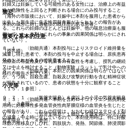
妊婦又は妊娠している可能性のある女性には、治療上の有益
性が危険性を上回ると判断される場合にのみ投与すること
禁忌
（海外の市販後において、妊娠中に本剤を服用した患者から
出生した新生児に先天性四肢奇形がみられたとの報告があ
本剤の成分に対し過敏症の既往歴のある患者。
る。これらの妊婦のほとんどは妊娠中、他の喘息治療薬も服
用していた。本剤とこれらの事象の因果関係は明らかにされ
重要な基本的注意
ていない）。
８．１． 〈効能共通〉本剤投与によりステロイド維持量を
（授乳婦）
減量し得た患者で、本剤の投与を中止する場合は、原疾患再
発のおそれがあるので注意すること。
治療上の有益性及び母乳栄養の有益性を考慮し、授乳の継続
又は中止を検討すること（動物実験（ラット）で乳汁中への
８．２． 〈効能共通〉本剤との因果関係は明らかではない
移行が報告されている）。
が、うつ病、自殺念慮、自殺及び攻撃的行動を含む精神症状
が報告されているので、患者の状態を十分に観察すること
小児等
〔１５．１参照〕。
９．７．１． 〈気管支喘息〉６歳以上の小児の気管支喘息
８．３． 〈効能共通〉本剤を含めロイコトリエン拮抗剤使
〔７．３参照〕。
用時に好酸球性多発血管炎性肉芽腫症様の血管炎を生じたと
の報告があり、これらの症状は、おおむね経口ステロイド剤
９．７．２． 〈気管支喘息〉１歳以上６歳未満の小児の気
の減量・中止時に生じているので、本剤使用時は、特に好酸
管支喘息〔７．４参照〕。
球数の推移及びしびれ、四肢脱力、発熱、関節痛、肺浸潤影