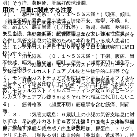
明）そう痒、蕁麻疹、肝臓好酸球浸潤。
用法・用量に関連する注意
２）． 精神神経系：（０．１〜５％未満＊）頭痛、傾眠、
（頻度不明）異夢、易刺激性、情緒不安、痙攣、不眠、幻
（用法及び用量に関連する注意）
覚、めまい、感覚異常（しびれ等）、激越、振戦、夢遊症、
失見当識、集中力低下、記憶障害、せん妄、強迫性症状。
７．１． 〈効能共通〉気管支喘息及びアレルギー性鼻炎を
合併し気管支喘息の治療のために本剤を用いる成人患者に
３）． 呼吸器：（頻度不明）肺好酸球増多症。
は、モンテルカストとして１０ｍｇを１日１回就寝前に経口
投与すること。
４）． 消化器系：（０．１〜５％未満＊）下痢、腹痛、胃
不快感、嘔気、胸やけ、嘔吐、便秘、（頻度不明）消化不
７．２． 〈効能共通〉モンテルカストフィルムコーティン
良、口内炎。
グ錠はモンテルカストチュアブル錠と生物学的に同等でな
く、モンテルカストチュアブル錠はモンテルカストフィルム
５）． 肝臓：（０．１〜５％未満＊）肝機能異常、ＡＳＴ
コーティング錠と比較してバイオアベイラビリティが高いた
上昇、ＡＬＴ上昇、Ａｌ−Ｐ上昇、γ−ＧＴＰ上昇、総ビリル
め、モンテルカストフィルムコーティング錠５ｍｇとモンテ
ビン上昇。
ルカストチュアブル錠５ｍｇをそれぞれ相互に代用しないこ
と。
６）． 筋骨格系：（頻度不明）筋痙攣を含む筋痛、関節
痛。
７．３． 〈気管支喘息〉６歳以上の小児の気管支喘息に対
しては、モンテルカストチュアブル錠５ｍｇを１日１回就寝
７）． その他：（０．１〜５％未満＊）口渇、尿潜血、血
前に投与すること〔９．７．１参照〕。
尿、尿糖、浮腫、倦怠感、白血球数増加、尿蛋白、トリグリ
セリド上昇、（頻度不明）出血傾向（鼻出血、紫斑等）、挫