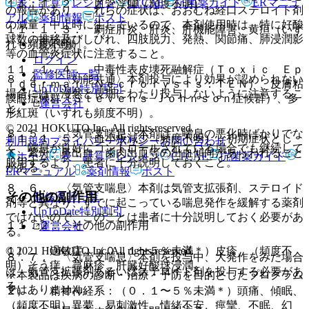
表・計算
レジメン
CTCAE
抗菌薬ガイド
ERマニュ
１１．１．２． 血管浮腫（頻度不明）。
の報告があり、これらの症状は、おおむね経口ステロイド剤
アル
薬剤情報
ポスト
の減量・中止時に生じているので、本剤使用時は、特に好酸
１１．１．３． 劇症肝炎、肝炎、肝機能障害、黄疸（いず
球数の推移及びしびれ、四肢脱力、発熱、関節痛、肺浸潤影
れも頻度不明）。
新規登録
等の血管炎症状に注意すること。
ログイン
１１．１．４． 中毒性表皮壊死融解症（Ｔｏｘｉｃ Ｅｐ
監修医師一覧
８．４． 〈効能共通〉本剤投与により効果が認められない
ｉｄｅｒｍａｌ Ｎｅｃｒｏｌｙｓｉｓ：ＴＥＮ）、皮膚粘
UpToDate特別割引
場合には、漫然と長期にわたり投与しないように注意するこ
膜眼症候群（Ｓｔｅｖｅｎｓ−Ｊｏｈｎｓｏｎ症候群）、多
運営会社
と。
形紅斑（いずれも頻度不明）。
© 2021 HOKUTO Inc. All rights reserved.
８．５． 〈気管支喘息〉本剤は、喘息の悪化時ばかりでな
１１．１．５． 血小板減少（頻度不明）：初期症状とし
利用規約
プライバシーポリシー
お問い合わせ
く、喘息が良好にコントロールされている場合でも継続して
て、紫斑、鼻出血、歯肉出血等の出血傾向があらわれること
ホーム
表・計算
レジメン
CTCAE
抗菌薬ガイド
服用するよう、患者に十分説明しておくこと。
がある。
ERマニュアル
薬剤情報
ポスト
８．６． 〈気管支喘息〉本剤は気管支拡張剤、ステロイド
その他の副作用
監修医師一覧
剤等と異なり、すでに起こっている喘息発作を緩解する薬剤
UpToDate特別割引
ではないので、このことは患者に十分説明しておく必要があ
１１．２． その他の副作用
運営会社
る。
© 2021 HOKUTO Inc. All rights reserved.
１）． 過敏症：（０．１〜５％未満＊）皮疹、（頻度不
８．７． 〈気管支喘息〉本剤を投与中、大発作をみた場合
明）そう痒、蕁麻疹、肝臓好酸球浸潤。
は、気管支拡張剤あるいはステロイド剤を投与する必要があ
※本製品は疾病の診断・治療・予防を目的としたプログラム
る。
ではありません。
２）． 精神神経系：（０．１〜５％未満＊）頭痛、傾眠、
（頻度不明）異夢、易刺激性、情緒不安、痙攣、不眠、幻