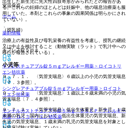
出生した新生児に先天性四肢奇形がみられたとの報告があ
室温保存。
る。これらの妊婦のほとんどは妊娠中、他の喘息治療薬も服
用していた。本剤とこれらの事象の因果関係は明らかにされ
ホーム
ていない）。
（授乳婦）
薬剤情報
治療上の有益性及び母乳栄養の有益性を考慮し、授乳の継続
又は中止を検討すること（動物実験（ラット）で乳汁中への
キプレス錠５ｍｇ
移行が報告されている）。
小児等
キプレスチュアブル錠５ｍｇ
アレルギー用薬 > ロイコトリ
エン拮抗薬
９．７．１． 〈気管支喘息〉６歳以上の小児の気管支喘息
〔７．３参照〕。
シングレアチュアブル錠５ｍｇ
アレルギー用薬 > ロイコト
９．７．２． 〈気管支喘息〉１歳以上６歳未満の小児の気
リエン拮抗薬
管支喘息〔７．４参照〕。
９．７．３． 〈気管支喘息〉低出生体重児、新生児、１歳
モンテルカストチュアブル錠５ｍｇ「ＤＳＥＰ」
アレルギー
未満の乳児：国内において、低出生体重児の気管支喘息、新
用薬 > ロイコトリエン拮抗薬
生児の気管支喘息、１歳未満の乳児の気管支喘息を対象とし
た臨床試験は実施していない。