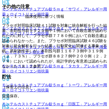
その他の注意
モンテルカストチュアブル錠５ｍｇ「サワイ」
アレルギー用
薬 > ロイコトリエン拮抗薬
１５．１． 臨床使用に基づく情報
プラセボ対照臨床試験４１試験を対象に統合解析を行った結
モンテルカストチュアブル錠５ｍｇ「サンド」
アレルギー用
果、本剤投与群９９２９例中１例において自殺念慮が認めら
薬 > ロイコトリエン拮抗薬
れたのに対して、プラセボ群７７８０例において自殺念慮は
認められなかった。また、プラセボ対照臨床試験４６試験を
対象に統合解析を行った結果、行動変化に関連する事象（不
モンテルカストチュアブル錠５ｍｇ「三和」
アレルギー用薬
眠、易刺激性等）が、本剤投与群１１６７３例中３１９例
> ロイコトリエン拮抗薬
（２．７３％）、プラセボ群８８２７例中２００例（２．２
７％）において認められたが、統計学的な有意差は認められ
モンテルカストチュアブル錠５ｍｇ「タカタ」
アレルギー用
なかった〔８．２参照〕。
薬 > ロイコトリエン拮抗薬
貯法
モンテルカストチュアブル錠５ｍｇ「トーワ」
アレルギー用
（保管上の注意）
薬 > ロイコトリエン拮抗薬
室温保存。
モンテルカストチュアブル錠５ｍｇ「日医工」
アレルギー用