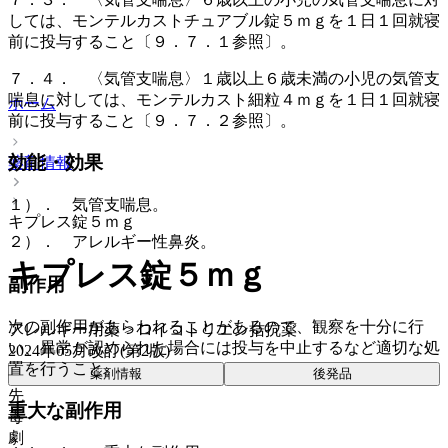
しては、モンテルカストチュアブル錠５ｍｇを１日１回就寝
前に投与すること〔９．７．１参照〕。
７．４． 〈気管支喘息〉１歳以上６歳未満の小児の気管支
喘息に対しては、モンテルカスト細粒４ｍｇを１日１回就寝
ホーム
前に投与すること〔９．７．２参照〕。
効能・効果
薬剤情報
１）． 気管支喘息。
キプレス錠５ｍｇ
２）． アレルギー性鼻炎。
キプレス錠５ｍｇ
副作用
次の副作用があらわれることがあるので、観察を十分に行
アレルギー用薬 > ロイコトリエン拮抗薬
い、異常が認められた場合には投与を中止するなど適切な処
2024年05月改訂(第2版)
置を行うこと。
薬剤情報
後発品
先
重大な副作用
毒
劇