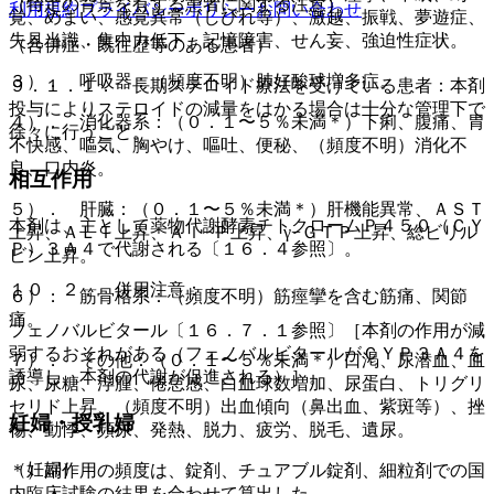
（特定の背景を有する患者に関する注意）
利用規約
プライバシーポリシー
お問い合わせ
覚、めまい、感覚異常（しびれ等）、激越、振戦、夢遊症、
失見当識、集中力低下、記憶障害、せん妄、強迫性症状。
（合併症・既往歴等のある患者）
３）． 呼吸器：（頻度不明）肺好酸球増多症。
９．１．１． 長期ステロイド療法を受けている患者：本剤
投与によりステロイドの減量をはかる場合は十分な管理下で
４）． 消化器系：（０．１〜５％未満＊）下痢、腹痛、胃
徐々に行うこと。
不快感、嘔気、胸やけ、嘔吐、便秘、（頻度不明）消化不
良、口内炎。
相互作用
５）． 肝臓：（０．１〜５％未満＊）肝機能異常、ＡＳＴ
本剤は、主として薬物代謝酵素チトクロームＰ４５０（ＣＹ
上昇、ＡＬＴ上昇、Ａｌ−Ｐ上昇、γ−ＧＴＰ上昇、総ビリル
Ｐ）３Ａ４で代謝される〔１６．４参照〕。
ビン上昇。
１０．２． 併用注意：
６）． 筋骨格系：（頻度不明）筋痙攣を含む筋痛、関節
痛。
フェノバルビタール〔１６．７．１参照〕［本剤の作用が減
弱するおそれがある（フェノバルビタールがＣＹＰ３Ａ４を
７）． その他：（０．１〜５％未満＊）口渇、尿潜血、血
誘導し、本剤の代謝が促進される）］。
尿、尿糖、浮腫、倦怠感、白血球数増加、尿蛋白、トリグリ
セリド上昇、（頻度不明）出血傾向（鼻出血、紫斑等）、挫
妊婦・授乳婦
傷、動悸、頻尿、発熱、脱力、疲労、脱毛、遺尿。
（妊婦）
＊）副作用の頻度は、錠剤、チュアブル錠剤、細粒剤での国
内臨床試験の結果を合わせて算出した。