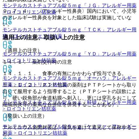
モンテルカストチュアブル錠５ｍｇ「ＪＧ」
アレルギー用薬
９．７．４． 〈アレルギー性鼻炎〉国内において、小児等
> ロイコトリエン拮抗薬
のアレルギー性鼻炎を対象とした臨床試験は実施していな
い。
モンテルカストチュアブル錠５ｍｇ「ＴＣＫ」
アレルギー用
薬 > ロイコトリエン拮抗薬
適用上の注意、取扱い上の注意
（適用上の注意）
モンテルカストチュアブル錠５ｍｇ「ＹＤ」
アレルギー用薬
> ロイコトリエン拮抗薬
１４．１． 薬剤交付時の注意
１４．１．１． 食事の有無にかかわらず投与できる。
モンテルカストチュアブル錠５ｍｇ「オーハラ」
アレルギー
用薬 > ロイコトリエン拮抗薬
１４．１．２． ＰＴＰ包装の薬剤はＰＴＰシートから取り
出して服用するよう指導すること（ＰＴＰシートの誤飲によ
り、硬い鋭角部が食道粘膜へ刺入し、更には穿孔をおこして
モンテルカストチュアブル錠５ｍｇ「科研」
アレルギー用薬
縦隔洞炎等の重篤な合併症を併発することがある）。
> ロイコトリエン拮抗薬
（取扱い上の注意）
モンテルカストチュアブル錠５ｍｇ「ケミファ」
アレルギー
アルミニウム袋開封後は、湿気を避けて遮光して保存するこ
用薬 > ロイコトリエン拮抗薬
と。