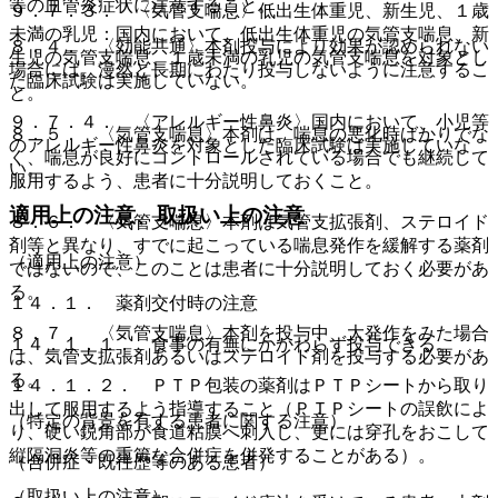
等の血管炎症状に注意すること。
９．７．３． 〈気管支喘息〉低出生体重児、新生児、１歳
未満の乳児：国内において、低出生体重児の気管支喘息、新
８．４． 〈効能共通〉本剤投与により効果が認められない
生児の気管支喘息、１歳未満の乳児の気管支喘息を対象とし
場合には、漫然と長期にわたり投与しないように注意するこ
た臨床試験は実施していない。
と。
９．７．４． 〈アレルギー性鼻炎〉国内において、小児等
８．５． 〈気管支喘息〉本剤は、喘息の悪化時ばかりでな
のアレルギー性鼻炎を対象とした臨床試験は実施していな
く、喘息が良好にコントロールされている場合でも継続して
い。
服用するよう、患者に十分説明しておくこと。
適用上の注意、取扱い上の注意
８．６． 〈気管支喘息〉本剤は気管支拡張剤、ステロイド
剤等と異なり、すでに起こっている喘息発作を緩解する薬剤
（適用上の注意）
ではないので、このことは患者に十分説明しておく必要があ
る。
１４．１． 薬剤交付時の注意
８．７． 〈気管支喘息〉本剤を投与中、大発作をみた場合
１４．１．１． 食事の有無にかかわらず投与できる。
は、気管支拡張剤あるいはステロイド剤を投与する必要があ
る。
１４．１．２． ＰＴＰ包装の薬剤はＰＴＰシートから取り
出して服用するよう指導すること（ＰＴＰシートの誤飲によ
（特定の背景を有する患者に関する注意）
り、硬い鋭角部が食道粘膜へ刺入し、更には穿孔をおこして
縦隔洞炎等の重篤な合併症を併発することがある）。
（合併症・既往歴等のある患者）
（取扱い上の注意）