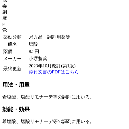
毒
劇
麻
向
覚
薬効分類
局方品・調剤用薬等
一般名
塩酸
薬価
8.5
円
メーカー
小堺製薬
2023年10月改訂(第1版)
最終更新
添付文書のPDFはこちら
用法・用量
希塩酸、塩酸リモナーデ等の調剤に用いる。
効能・効果
希塩酸、塩酸リモナーデ等の調剤に用いる。