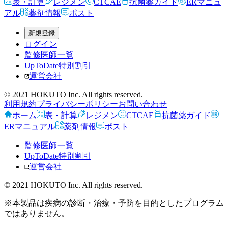
表・計算
レジメン
CTCAE
抗菌薬ガイド
ERマニュ
アル
薬剤情報
ポスト
新規登録
ログイン
監修医師一覧
UpToDate特別割引
運営会社
© 2021 HOKUTO Inc. All rights reserved.
利用規約
プライバシーポリシー
お問い合わせ
ホーム
表・計算
レジメン
CTCAE
抗菌薬ガイド
ERマニュアル
薬剤情報
ポスト
監修医師一覧
UpToDate特別割引
運営会社
© 2021 HOKUTO Inc. All rights reserved.
※本製品は疾病の診断・治療・予防を目的としたプログラム
ではありません。