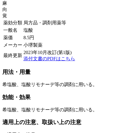
麻
向
覚
薬効分類
局方品・調剤用薬等
一般名
塩酸
薬価
8.5
円
メーカー
小堺製薬
2023年10月改訂(第1版)
最終更新
添付文書のPDFはこちら
用法・用量
希塩酸、塩酸リモナーデ等の調剤に用いる。
効能・効果
希塩酸、塩酸リモナーデ等の調剤に用いる。
適用上の注意、取扱い上の注意