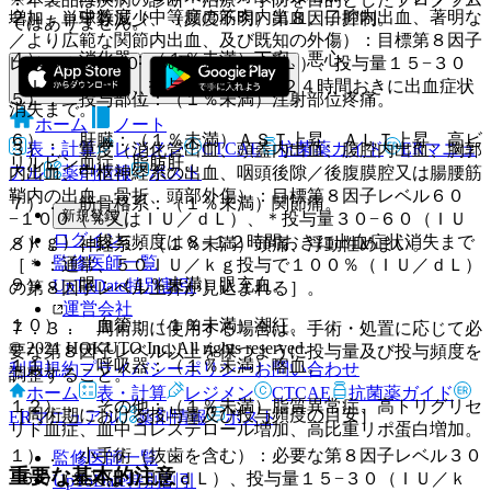
２）． 中等度（中等度の筋肉内出血、口腔内出血、著明な
増加、単球数減少、（頻度不明）第８因子抑制。
ではありません。
／より広範な関節内出血、及び既知の外傷）：目標第８因子
４）． 消化器：（１％未満）下痢、悪心。
レベル３０−６０（％又はＩＵ／ｄＬ）、投与量１５−３０
（ＩＵ／ｋｇ）、投与頻度は１２−２４時間おきに出血症状
５）． 投与部位：（１％未満）注射部位疼痛。
消失まで。
ホーム
ノート
６）． 肝臓：（１％未満）ＡＳＴ上昇、ＡＬＴ上昇、高ビ
表・計算
レジメン
CTCAE
抗菌薬ガイド
ERマニュ
３）． 重度（消化管出血、頭蓋内出血、腹腔内出血、胸郭
リルビン血症、脂肪肝。
内出血、中枢神経系の出血、咽頭後隙／後腹膜腔又は腸腰筋
アル
薬剤情報
ポスト
鞘内の出血、骨折、頭部外傷）：目標第８因子レベル６０
７）． 筋骨格系：（１％未満）関節痛。
新規登録
−１００（％又はＩＵ／ｄＬ）、＊投与量３０−６０（ＩＵ
ログイン
／ｋｇ）、投与頻度は８−１２時間おきに出血症状消失まで
８）． 神経系：（１％未満）頭痛、浮動性めまい。
監修医師一覧
［＊：通常、５０ＩＵ／ｋｇ投与で１００％（ＩＵ／ｄＬ）
９）． 眼：（１％未満）眼充血。
UpToDate特別割引
の第８因子レベル上昇が見込まれる］。
運営会社
１０）． 血管：（１％未満）潮紅。
７．３． 周術期に使用する場合は、手術・処置に応じて必
© 2021 HOKUTO Inc. All rights reserved.
要な第８因子レベル以上を保つように投与量及び投与頻度を
１１）． 呼吸器：（１％未満）喀血。
利用規約
プライバシーポリシー
お問い合わせ
調整すること。
ホーム
表・計算
レジメン
CTCAE
抗菌薬ガイド
１２）． その他：（１％未満）脂質異常症、高トリグリセ
［周術期における投与量及び投与頻度の目安］
ERマニュアル
薬剤情報
ポスト
リド血症、血中コレステロール増加、高比重リポ蛋白増加。
１）． 小手術（抜歯を含む）：必要な第８因子レベル３０
監修医師一覧
重要な基本的注意
−６０（％又はＩＵ／ｄＬ）、投与量１５−３０（ＩＵ／ｋ
UpToDate特別割引