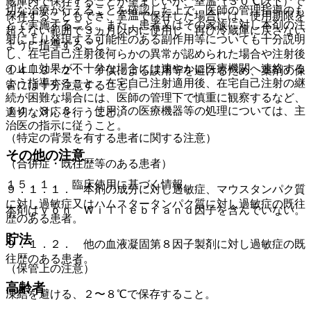
蔵庫内で保存することが望ましいが、室温（３０℃以下）で
切な治療が行えることを確認した上で、医師の管理指導のも
保存することもでき、室温で保存した場合には、使用期限を
とで実施すること。また、患者又はその家族に対し本剤の注
超えない範囲で３ヵ月以内に使用し、再び冷蔵庫に戻さない
射により発現する可能性のある副作用等についても十分説明
ように指導すること。
し、在宅自己注射後何らかの異常が認められた場合や注射後
の止血効果が不十分な場合には速やかに医療機関へ連絡する
１４．３．２． 子供による誤用等を避けるため、薬剤の保
よう指導すること。在宅自己注射適用後、在宅自己注射の継
管には十分注意すること。
続が困難な場合には、医師の管理下で慎重に観察するなど、
１４．３．３． 使用済の医療機器等の処理については、主
適切な対応を行うこと。
治医の指示に従うこと。
（特定の背景を有する患者に関する注意）
その他の注意
（合併症・既往歴等のある患者）
１５．１． 臨床使用に基づく情報
９．１．１． 本剤の成分に対し過敏症、マウスタンパク質
に対し過敏症又はハムスタータンパク質に対し過敏症の既往
本剤はｖｏｎ Ｗｉｌｌｅｂｒａｎｄ因子を含んでいない。
歴のある患者。
貯法
９．１．２． 他の血液凝固第８因子製剤に対し過敏症の既
往歴のある患者。
（保管上の注意）
高齢者
凍結を避ける、２〜８℃で保存すること。