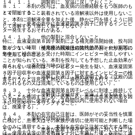
１４．１．１． 調製前に、室温に戻しておくこと。
８．１． 本剤の投与は、血友病の治療経験をもつ医師のも
とで開始すること。
１４．１．２． 装着されている溶解液以外は使用しないこ
と。本剤に溶解液全量を加えた後、静かに円を描くように回
８．２． 患者の血中に血液凝固第８因子に対するインヒビ
して溶解する（激しく振とうしない）。
ター発生するおそれがある。
１４．１．３． 他の製剤と混合しないこと。
特に、血液凝固第８因子製剤による補充療法開始後、投与回
数が少ない時期（補充療法開始後の比較的早期）や短期間に
１４．１．４． 使用後の残液は細菌汚染のおそれがあるの
集中して補充療法を受けた時期にインヒビター発生しやすい
で使用しないこと。
ことが知られている。本剤を投与しても予想した止血効果が
１４．２． 薬剤投与時の注意
得られない場合には、インヒビター発生を疑い、血液凝固第
８因子回収率や血液凝固第８因子に対するインヒビターの検
１４．２．１． 溶解した液は、無色澄明である（沈殿の認
査を行うなど注意深く対応し、適切な処置を行うこと。
められるもの又は混濁しているものは使用しない）。
８．３． 十分な血液凝固第８因子レベルに到達・維持して
１４．２．２． 溶解後は冷蔵せず、室温（３０℃以下）に
いることを確認するため、必要に応じ血漿中血液凝固第８因
て３時間以内に使用する（３時間以内に使用されない場合
子レベルをモニタリングすること。
は、廃棄する）。
８．４． 本剤の在宅自己注射は、医師がその妥当性を慎重
１４．３． 薬剤交付時の注意
に検討し、患者又はその家族が適切に使用可能と判断した場
合のみに適用すること。本剤を在宅自己注射で処方する際に
１４．３．１． 患者が家庭で保存する場合においては、冷
は、使用方法等の患者教育を十分に実施した後、在宅にて適