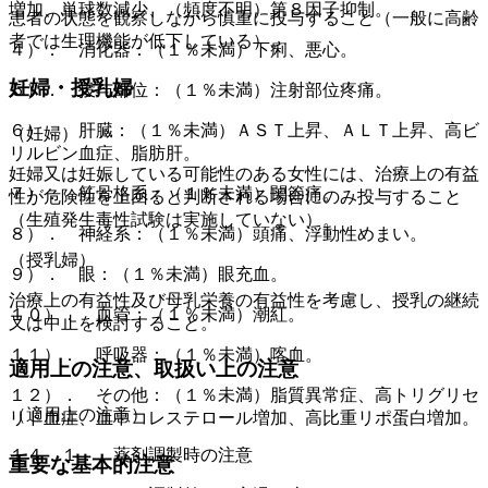
増加、単球数減少、（頻度不明）第８因子抑制。
患者の状態を観察しながら慎重に投与すること（一般に高齢
者では生理機能が低下している）。
４）． 消化器：（１％未満）下痢、悪心。
妊婦・授乳婦
５）． 投与部位：（１％未満）注射部位疼痛。
６）． 肝臓：（１％未満）ＡＳＴ上昇、ＡＬＴ上昇、高ビ
（妊婦）
リルビン血症、脂肪肝。
妊婦又は妊娠している可能性のある女性には、治療上の有益
７）． 筋骨格系：（１％未満）関節痛。
性が危険性を上回ると判断される場合にのみ投与すること
（生殖発生毒性試験は実施していない）。
８）． 神経系：（１％未満）頭痛、浮動性めまい。
（授乳婦）
９）． 眼：（１％未満）眼充血。
治療上の有益性及び母乳栄養の有益性を考慮し、授乳の継続
１０）． 血管：（１％未満）潮紅。
又は中止を検討すること。
１１）． 呼吸器：（１％未満）喀血。
適用上の注意、取扱い上の注意
１２）． その他：（１％未満）脂質異常症、高トリグリセ
（適用上の注意）
リド血症、血中コレステロール増加、高比重リポ蛋白増加。
１４．１． 薬剤調製時の注意
重要な基本的注意