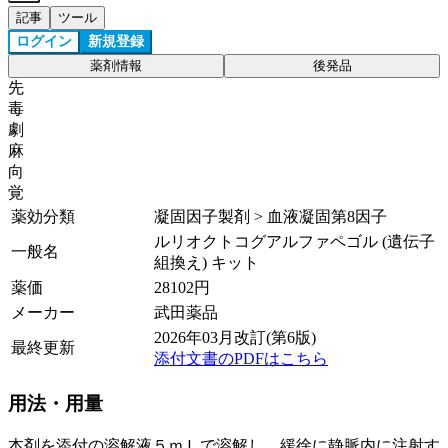
記事
ツール
ログイン
新規登録
薬剤情報
後発品
先
毒
劇
麻
向
覚
薬効分類
凝固因子製剤 > 血液凝固第8因子
ルリオクトコグアルファペゴル (遺伝子
一般名
組換え) キット
薬価
28102
円
メーカー
武田薬品
2026年03月改訂(第6版)
最終更新
添付文書のPDFはこちら
用法・用量
本剤を添付の溶解液５ｍＬで溶解し、緩徐に静脈内に注射す