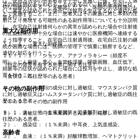
は、使用方法等の患者教育を十分に実施した後、在宅にて適
次の副作用があらわれることがあるので、観察を十分に行
切な治療が行えることを確認した上で、医師の管理指導のも
い、異常が認められた場合には投与を中止するなど適切な処
とで実施すること。また、患者又はその家族に対し本剤の注
置を行うこと。
射により発現する可能性のある副作用等についても十分説明
し、在宅自己注射後何らかの異常が認められた場合や注射後
重大な副作用
の止血効果が不十分な場合には速やかに医療機関へ連絡する
よう指導すること。在宅自己注射適用後、在宅自己注射の継
１１．１． 重大な副作用
続が困難な場合には、医師の管理下で慎重に観察するなど、
適切な対応を行うこと。
１１．１．１． ショック、アナフィラキシー（頻度不
明）：じん麻疹、悪心、血管性浮腫、呼吸困難、血圧低下、
（特定の背景を有する患者に関する注意）
頻脈等の症状が認められた場合には投与を中止し、適切な処
置を行うこと。
（合併症・既往歴等のある患者）
９．１．１． 本剤の成分に対し過敏症、マウスタンパク質
その他の副作用
に対し過敏症又はハムスタータンパク質に対し過敏症の既往
歴のある患者。
１１．２． その他の副作用
９．１．２． 他の血液凝固第８因子製剤に対し過敏症の既
１）． 過敏症：（１％未満）じん麻疹、発疹。
往歴のある患者。
２）． 感染症：（１％未満）中耳炎、上気道感染。
高齢者
３）． 血液：（１％未満）好酸球数増加、ヘマトクリット