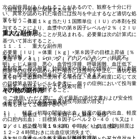
次の副作用があらわれることがあるので、観察を十分に行
（用法及び用量に関連する注意）
い、異常が認められた場合には投与を中止するなど適切な処
置を行うこと。
７．１． 体重１ｋｇ当たり１国際単位（ＩＵ）の本剤を投
与することにより、血漿中の第８因子レベルが２％（２ＩＵ
重大な副作用
／ｄＬ）上昇することが見込まれる。必要量は次の計算式に
基づいて算出すること。
１１．１． 重大な副作用
必要量［ＩＵ］＝体重［ｋｇ］×第８因子の目標上昇値［％
薬剤情報
１１．１．１． ショック、アナフィラキシー（頻度不
又はＩＵ／ｄＬ］×０．５［（ＩＵ／ｋｇ）／（ＩＵ／ｄ
明）：じん麻疹、悪心、血管性浮腫、呼吸困難、血圧低下、
Ｌ）］。
薬剤写真、用法用量、効能効果や後発品の情報が一度に参照
頻脈等の症状が認められた場合には投与を中止し、適切な処
でき、関連情報へ簡単にアクセスができます。
７．２． 出血時に使用する場合は、出血の程度に応じて次
置を行うこと。
の目標第８因子レベルを参考に、個々の症例において投与量
一般名、製品名どちらでも検索可能！
及び投与頻度を調整すること。
その他の副作用
※ ご使用いただく際に、必ず最新の添付文書および安全性
［出血時における投与量及び投与頻度の目安］
１１．２． その他の副作用
情報も併せてご確認下さい。
１）． 軽度（初期の関節内出血、軽度の筋肉内出血、軽度
１）． 過敏症：（１％未満）じん麻疹、発疹。
の口腔内出血）：目標第８因子レベル２０−４０（％又はＩ
Ｕ／ｄＬ）、投与量１０−２０（ＩＵ／ｋｇ）、投与頻度は
２）． 感染症：（１％未満）中耳炎、上気道感染。
１２−２４時間おきに出血症状消失まで。
３）． 血液：（１％未満）好酸球数増加、ヘマトクリット
※本製品は疾病の診断・治療・予防を目的としたプログラム