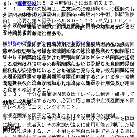
ｇ）、投与頻度は８−２４時間おきに出血消失まで。
運営会社
８．１． 本剤の投与は、血友病の治療経験をもつ医師のも
２）． 大手術（頭蓋内、腹腔内、胸腔内の手術、関節置換
© 2021 HOKUTO Inc. All rights reserved.
とで開始すること。
術）：必要な第８因子レベル８０−１００（％又はＩＵ／ｄ
※本製品は疾病の診断・治療・予防を目的としたプログラム
８．２． 患者の血中に血液凝固第８因子に対するインヒビ
Ｌ）、投与量４０−５０（ＩＵ／ｋｇ）、投与頻度は８−２
ではありません。
ター発生するおそれがある。
４時間おきに創傷治癒まで。
利用規約
プライバシーポリシー
お問い合わせ
特に、血液凝固第８因子製剤による補充療法開始後、投与回
７．４． 定期的な投与の用法及び用量は患者の薬物動態、
数が少ない時期（補充療法開始後の比較的早期）や短期間に
患者の状態等を考慮して決定すること。なお、投与間隔を
集中して補充療法を受けた時期にインヒビター発生しやすい
４〜５日間隔に延長、さらに投与間隔を６〜７日間隔に延長
ことが知られている。本剤を投与しても予想した止血効果が
する場合は、投与中の投与間隔において直近６ヵ月間程度出
得られない場合には、インヒビター発生を疑い、血液凝固第
血状況が安定していることを確認したうえで、投与間隔延長
８因子回収率や血液凝固第８因子に対するインヒビターの検
の要否及び適切な投与量を慎重に判断すること。また、投与
査を行うなど注意深く対応し、適切な処置を行うこと。
間隔延長後に出血が増加した場合は、速やかに用法及び用量
の変更を検討すること。
８．３． 十分な血液凝固第８因子レベルに到達・維持して
いることを確認するため、必要に応じ血漿中血液凝固第８因
効能・効果
子レベルをモニタリングすること。
血液凝固第８因子欠乏患者における出血傾向の抑制。
８．４． 本剤の在宅自己注射は、医師がその妥当性を慎重
に検討し、患者又はその家族が適切に使用可能と判断した場
副作用
合のみに適用すること。本剤を在宅自己注射で処方する際に