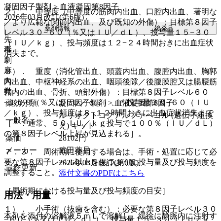
凝固因子製剤 > 血液凝固第8因子
２）． 中等度（中等度の筋肉内出血、口腔内出血、著明な
2026年03月改訂(第6版)
／より広範な関節内出血、及び既知の外傷）：目標第８因子
薬剤情報
後発品
レベル３０−６０（％又はＩＵ／ｄＬ）、投与量１５−３０
先
（ＩＵ／ｋｇ）、投与頻度は１２−２４時間おきに出血症状
毒
消失まで。
劇
麻
３）． 重度（消化管出血、頭蓋内出血、腹腔内出血、胸郭
向
内出血、中枢神経系の出血、咽頭後隙／後腹膜腔又は腸腰筋
覚
鞘内の出血、骨折、頭部外傷）：目標第８因子レベル６０
−１００（％又はＩＵ／ｄＬ）、＊投与量３０−６０（ＩＵ
薬効分類
凝固因子製剤 > 血液凝固第8因子
／ｋｇ）、投与頻度は８−１２時間おきに出血症状消失まで
ルリオクトコグアルファペゴル (遺伝子組換
一般名
［＊：通常、５０ＩＵ／ｋｇ投与で１００％（ＩＵ／ｄＬ）
え) キット
の第８因子レベル上昇が見込まれる］。
薬価
28102
円
メーカー
武田薬品
７．３． 周術期に使用する場合は、手術・処置に応じて必
要な第８因子レベル以上を保つように投与量及び投与頻度を
2026年03月改訂(第6版)
最終更新
調整すること。
添付文書のPDFはこちら
［周術期における投与量及び投与頻度の目安］
用法・用量
１）． 小手術（抜歯を含む）：必要な第８因子レベル３０
本剤を添付の溶解液５ｍＬで溶解し、緩徐に静脈内に注射す
−６０（％又はＩＵ／ｄＬ）、投与量１５−３０（ＩＵ／ｋ