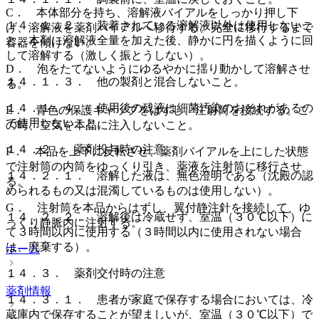
C． 本体部分を持ち、溶解液バイアルをしっかり押し下
１４．１．２． 装着されている溶解液以外は使用しないこ
げ、溶解液を薬剤バイアルへ移行する。完全に移行するまで
と。本剤に溶解液全量を加えた後、静かに円を描くように回
容器を傾けない。
して溶解する（激しく振とうしない）。
D． 泡をたてないようにゆるやかに揺り動かして溶解させ
１４．１．３． 他の製剤と混合しないこと。
る。
１４．１．４． 使用後の残液は細菌汚染のおそれがあるの
E． 青色の保護キャップをはずし、注射筒を接続する。こ
で使用しないこと。
の時、空気を本品に注入しないこと。
１４．２． 薬剤投与時の注意
F． 本品を上下に反転させ、薬剤バイアルを上にした状態
で注射筒の内筒をゆっくり引き、薬液を注射筒に移行させ
１４．２．１． 溶解した液は、無色澄明である（沈殿の認
る。
められるもの又は混濁しているものは使用しない）。
G． 注射筒を本品からはずし、翼付静注針を接続して、ゆ
１４．２．２． 溶解後は冷蔵せず、室温（３０℃以下）に
っくり静脈内に注射する。
て３時間以内に使用する（３時間以内に使用されない場合
は、廃棄する）。
ホーム
１４．３． 薬剤交付時の注意
薬剤情報
１４．３．１． 患者が家庭で保存する場合においては、冷
蔵庫内で保存することが望ましいが、室温（３０℃以下）で