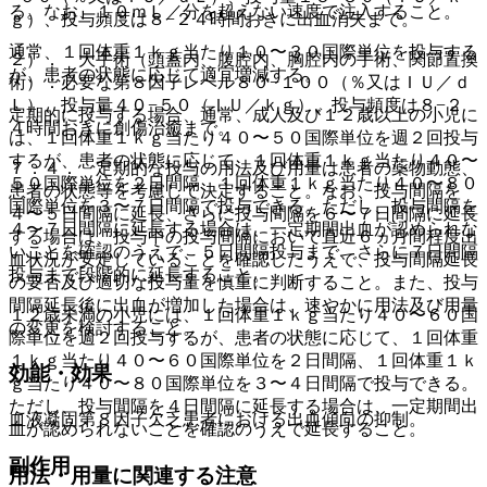
る。なお、１０ｍＬ／分を超えない速度で注入すること。
ｇ）、投与頻度は８−２４時間おきに出血消失まで。
通常、１回体重１ｋｇ当たり１０〜３０国際単位を投与する
２）． 大手術（頭蓋内、腹腔内、胸腔内の手術、関節置換
が、患者の状態に応じて適宜増減する。
術）：必要な第８因子レベル８０−１００（％又はＩＵ／ｄ
Ｌ）、投与量４０−５０（ＩＵ／ｋｇ）、投与頻度は８−２
定期的に投与する場合、通常、成人及び１２歳以上の小児に
４時間おきに創傷治癒まで。
は、１回体重１ｋｇ当たり４０〜５０国際単位を週２回投与
するが、患者の状態に応じて、１回体重１ｋｇ当たり４０〜
７．４． 定期的な投与の用法及び用量は患者の薬物動態、
５０国際単位を２日間隔、１回体重１ｋｇ当たり４０〜８０
患者の状態等を考慮して決定すること。なお、投与間隔を
国際単位を３〜７日間隔で投与できる。ただし、投与間隔を
４〜５日間隔に延長、さらに投与間隔を６〜７日間隔に延長
４〜７日間隔に延長する場合は、一定期間出血が認められな
する場合は、投与中の投与間隔において直近６ヵ月間程度出
いことを確認のうえで、５日間隔投与まで、さらに７日間隔
血状況が安定していることを確認したうえで、投与間隔延長
投与まで段階的に延長すること。
の要否及び適切な投与量を慎重に判断すること。また、投与
間隔延長後に出血が増加した場合は、速やかに用法及び用量
１２歳未満の小児には、１回体重１ｋｇ当たり４０〜６０国
の変更を検討すること。
際単位を週２回投与するが、患者の状態に応じて、１回体重
１ｋｇ当たり４０〜６０国際単位を２日間隔、１回体重１ｋ
効能・効果
ｇ当たり４０〜８０国際単位を３〜４日間隔で投与できる。
ただし、投与間隔を４日間隔に延長する場合は、一定期間出
血液凝固第８因子欠乏患者における出血傾向の抑制。
血が認められないことを確認のうえで延長すること。
副作用
用法・用量に関連する注意