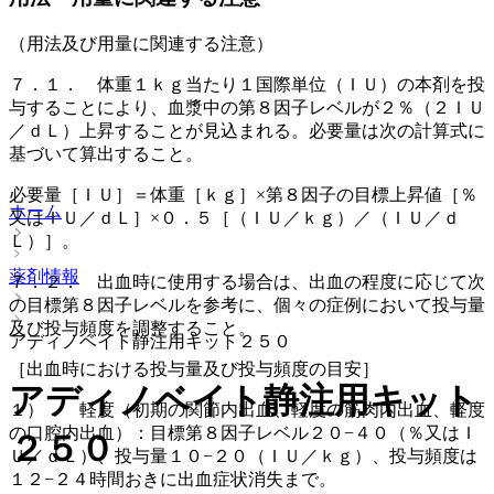
（用法及び用量に関連する注意）
７．１． 体重１ｋｇ当たり１国際単位（ＩＵ）の本剤を投
与することにより、血漿中の第８因子レベルが２％（２ＩＵ
／ｄＬ）上昇することが見込まれる。必要量は次の計算式に
基づいて算出すること。
必要量［ＩＵ］＝体重［ｋｇ］×第８因子の目標上昇値［％
ホーム
又はＩＵ／ｄＬ］×０．５［（ＩＵ／ｋｇ）／（ＩＵ／ｄ
Ｌ）］。
薬剤情報
７．２． 出血時に使用する場合は、出血の程度に応じて次
の目標第８因子レベルを参考に、個々の症例において投与量
及び投与頻度を調整すること。
アディノベイト静注用キット２５０
［出血時における投与量及び投与頻度の目安］
アディノベイト静注用キット
１）． 軽度（初期の関節内出血、軽度の筋肉内出血、軽度
の口腔内出血）：目標第８因子レベル２０−４０（％又はＩ
２５０
Ｕ／ｄＬ）、投与量１０−２０（ＩＵ／ｋｇ）、投与頻度は
１２−２４時間おきに出血症状消失まで。