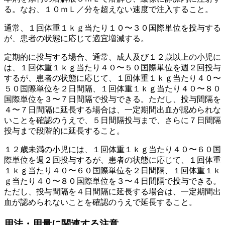
る。なお、１０ｍＬ／分を超えない速度で注入すること。
通常、１回体重１ｋｇ当たり１０〜３０国際単位を投与する
が、患者の状態に応じて適宜増減する。
定期的に投与する場合、通常、成人及び１２歳以上の小児に
は、１回体重１ｋｇ当たり４０〜５０国際単位を週２回投与
するが、患者の状態に応じて、１回体重１ｋｇ当たり４０〜
５０国際単位を２日間隔、１回体重１ｋｇ当たり４０〜８０
国際単位を３〜７日間隔で投与できる。ただし、投与間隔を
４〜７日間隔に延長する場合は、一定期間出血が認められな
いことを確認のうえで、５日間隔投与まで、さらに７日間隔
投与まで段階的に延長すること。
１２歳未満の小児には、１回体重１ｋｇ当たり４０〜６０国
際単位を週２回投与するが、患者の状態に応じて、１回体重
１ｋｇ当たり４０〜６０国際単位を２日間隔、１回体重１ｋ
ｇ当たり４０〜８０国際単位を３〜４日間隔で投与できる。
ただし、投与間隔を４日間隔に延長する場合は、一定期間出
血が認められないことを確認のうえで延長すること。
用法・用量に関連する注意