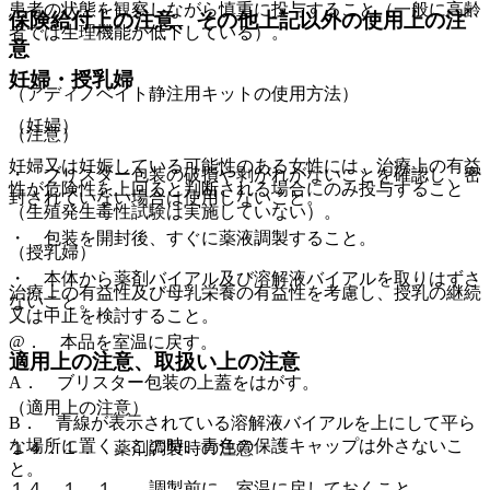
患者の状態を観察しながら慎重に投与すること（一般に高齢
保険給付上の注意、その他上記以外の使用上の注
者では生理機能が低下している）。
意
妊婦・授乳婦
（アディノベイト静注用キットの使用方法）
（妊婦）
（注意）
妊婦又は妊娠している可能性のある女性には、治療上の有益
・ ブリスター包装の破損や剥がれがないことを確認し、密
性が危険性を上回ると判断される場合にのみ投与すること
封されていない場合は使用しないこと。
（生殖発生毒性試験は実施していない）。
・ 包装を開封後、すぐに薬液調製すること。
（授乳婦）
・ 本体から薬剤バイアル及び溶解液バイアルを取りはずさ
治療上の有益性及び母乳栄養の有益性を考慮し、授乳の継続
ないこと。
又は中止を検討すること。
@． 本品を室温に戻す。
適用上の注意、取扱い上の注意
A． ブリスター包装の上蓋をはがす。
（適用上の注意）
B． 青線が表示されている溶解液バイアルを上にして平ら
な場所に置く。この時、青色の保護キャップは外さないこ
１４．１． 薬剤調製時の注意
と。
１４．１．１． 調製前に、室温に戻しておくこと。