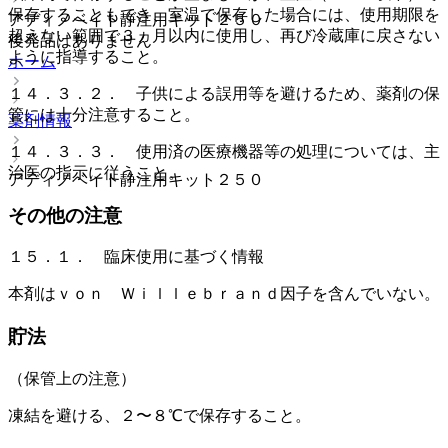
保存することもでき、室温で保存した場合には、使用期限を
アディノベイト静注用キット２５０
超えない範囲で３ヵ月以内に使用し、再び冷蔵庫に戻さない
後発品はありません
ように指導すること。
ホーム
１４．３．２． 子供による誤用等を避けるため、薬剤の保
管には十分注意すること。
薬剤情報
１４．３．３． 使用済の医療機器等の処理については、主
治医の指示に従うこと。
アディノベイト静注用キット２５０
その他の注意
１５．１． 臨床使用に基づく情報
本剤はｖｏｎ Ｗｉｌｌｅｂｒａｎｄ因子を含んでいない。
貯法
（保管上の注意）
凍結を避ける、２〜８℃で保存すること。