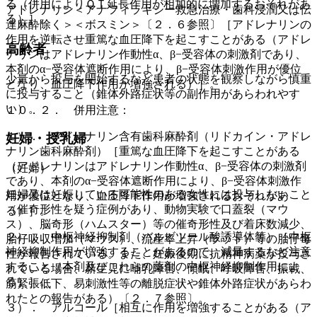
る（併用によりＱＴ延長作用が相加的に増加するおそれがあ
アドレナリン＜アナフィラキシー救急治療・歯科浸潤又は伝
る）］。
達麻酔除く＞＜ボスミン＞〔２．６参照〕［アドレナリンの
作用を逆転させ重篤な血圧降下を起こすことがある（アドレ
高齢者
ナリンはアドレナリン作動性α、β−受容体の刺激剤であり、
本剤のα−受容体遮断作用により、β−受容体刺激作用が優位
少量から投与を開始するなど患者の状態を観察しながら慎重
となり、血圧降下作用が増強される）］。
に投与すること（錐体外路症状等の副作用があらわれやす
い）。
１０．２． 併用注意：
１）． アドレナリン含有歯科麻酔剤（リドカイン・アドレ
妊婦・授乳婦
ナリン歯科麻酔剤）［重篤な血圧降下を起こすことがある
（アドレナリンはアドレナリン作動性α、β−受容体の刺激剤
（妊婦）
であり、本剤のα−受容体遮断作用により、β−受容体刺激作
妊婦又は妊娠している可能性のある女性には投与しないこと
用が優位となり、血圧降下作用が増強されるおそれがあ
（催奇形性を疑う症例があり、動物実験で口蓋裂（マウ
る）］。
ス）、脳奇形（ハムスター）等の催奇形性及び着床数減少、
２）． 中枢神経抑制剤（バルビツール酸誘導体等）［中枢
胎仔吸収増加（マウス）、流産率上昇（ラット）等の胎仔毒
神経抑制作用が増強することがあるので、減量するなど注意
性が報告されている。また、妊娠後期に抗精神病薬が投与さ
すること（本剤及びこれらの薬剤の中枢神経抑制作用によ
れている場合、新生児に哺乳障害、傾眠、呼吸障害、振戦、
る）］。
筋緊張低下、易刺激性等の離脱症状や錐体外路症状があらわ
れたとの報告がある）〔２．７参照〕。
３）． アルコール［相互に作用を増強することがある（ア