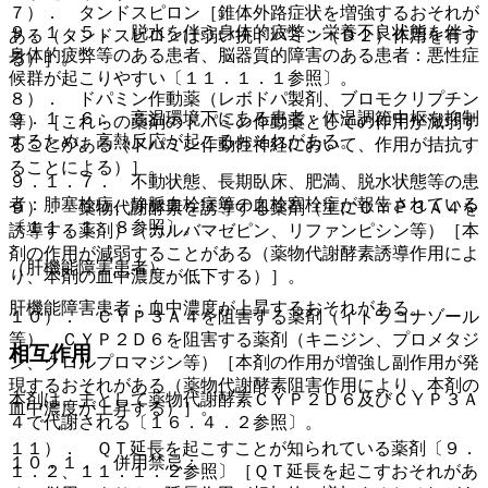
７）． タンドスピロン［錐体外路症状を増強するおそれが
９．１．５． 脱水を伴う身体的疲弊・栄養不良状態を伴う
ある（タンドスピロンは弱い抗ドパミン（Ｄ２）作用を有す
身体的疲弊等のある患者、脳器質的障害のある患者：悪性症
る）］。
候群が起こりやすい〔１１．１．１参照〕。
８）． ドパミン作動薬（レボドパ製剤、ブロモクリプチン
９．１．６． 高温環境下にある患者：体温調節中枢を抑制
等）［これらの薬剤のドパミン作動薬としての作用が減弱す
するため、高熱反応が起こるおそれがある。
ることがある（ドパミン作動性神経において、作用が拮抗す
ることによる）］。
９．１．７． 不動状態、長期臥床、肥満、脱水状態等の患
者：肺塞栓症、静脈血栓症等の血栓塞栓症が報告されている
９）． 薬物代謝酵素を誘導する薬剤（主にＣＹＰ３Ａ４を
〔１１．１．８参照〕。
誘導する薬剤）（カルバマゼピン、リファンピシン等）［本
剤の作用が減弱することがある（薬物代謝酵素誘導作用によ
（肝機能障害患者）
り、本剤の血中濃度が低下する）］。
肝機能障害患者：血中濃度が上昇するおそれがある。
１０）． ＣＹＰ３Ａ４を阻害する薬剤（イトラコナゾール
等）、ＣＹＰ２Ｄ６を阻害する薬剤（キニジン、プロメタジ
相互作用
ン、クロルプロマジン等）［本剤の作用が増強し副作用が発
現するおそれがある（薬物代謝酵素阻害作用により、本剤の
本剤は、主として薬物代謝酵素ＣＹＰ２Ｄ６及びＣＹＰ３Ａ
血中濃度が上昇する）］。
４で代謝される〔１６．４．２参照〕。
１１）． ＱＴ延長を起こすことが知られている薬剤〔９．
１０．１． 併用禁忌：
１．２、１１．１．２参照〕［ＱＴ延長を起こすおそれがあ