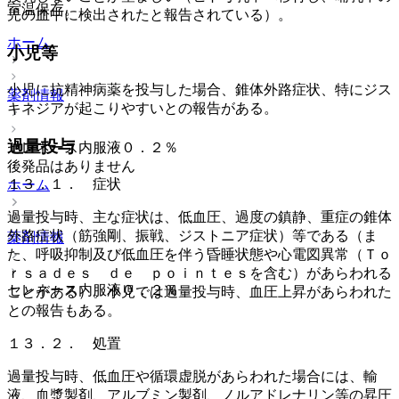
室温保存。
児の血中に検出されたと報告されている）。
ホーム
小児等
小児に抗精神病薬を投与した場合、錐体外路症状、特にジス
薬剤情報
キネジアが起こりやすいとの報告がある。
過量投与
セレネース内服液０．２％
後発品はありません
１３．１． 症状
ホーム
過量投与時、主な症状は、低血圧、過度の鎮静、重症の錐体
外路症状（筋強剛、振戦、ジストニア症状）等である（ま
薬剤情報
た、呼吸抑制及び低血圧を伴う昏睡状態や心電図異常（Ｔｏ
ｒｓａｄｅｓ ｄｅ ｐｏｉｎｔｅｓを含む）があらわれる
セレネース内服液０．２％
ことがある）。小児では過量投与時、血圧上昇があらわれた
との報告もある。
１３．２． 処置
過量投与時、低血圧や循環虚脱があらわれた場合には、輸
液、血漿製剤、アルブミン製剤、ノルアドレナリン等の昇圧