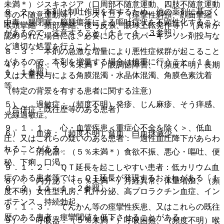
未満＊）ジスキネジア（口周部不随意運動、四肢不随意運動
８．２． 本剤は制吐作用を有するため、他の薬剤に基づく
等の不随意運動等）、ジストニア（痙攣性斜頸、顔面攣縮・
中毒、腸閉塞、脳腫瘍等による嘔吐症状を不顕性化すること
喉頭攣縮・頸部攣縮、後弓反張、眼球上転発作等）［異常が
があるので、注意すること〔１１．１．３参照〕。
認められた場合には、必要に応じて抗パーキンソン剤投与な
ど適切な処置を行うこと］。
８．３． 本剤の急激な増量により悪性症候群が起こること
があるので、本剤を増量する場合は慎重に行うこと〔１１．
４）． 眼：（５％未満＊）眼調節障害、（頻度不明）長期
１．１参照〕。
又は大量投与による角膜混濁・水晶体混濁、角膜色素沈着
等。
（特定の背景を有する患者に関する注意）
５）． 過敏症：（頻度不明）発疹、じん麻疹、そう痒感、
（合併症・既往歴等のある患者）
光線過敏症。
９．１．１． 心・血管疾患＜重症心不全を除く＞、低血
６）． 血液：（頻度不明）貧血、白血球減少。
圧、又はこれらの疑いのある患者：一過性血圧降下があらわ
れることがある。
７）． 消化器：（５％未満＊）食欲不振、悪心・嘔吐、便
秘、下痢、口渇。
９．１．２． ＱＴ延長を起こしやすい患者：低カリウム血
症のある患者等では、ＱＴ延長が発現するおそれがある〔１
８）． 内分泌：（５％未満＊）月経異常、体重増加、（頻
０．２、１１．１．２参照〕。
度不明）女性型乳房、乳汁分泌、高プロラクチン血症、イン
ポテンス、持続勃起。
９．１．３． てんかん等の痙攣性疾患、又はこれらの既往
歴のある患者：痙攣閾値を低下させることがある。
９）． 呼吸器：（５％未満＊）呼吸困難、（頻度不明）喉