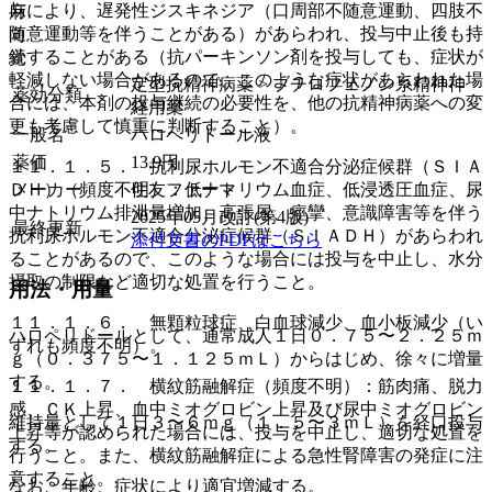
与により、遅発性ジスキネジア（口周部不随意運動、四肢不
麻
随意運動等を伴うことがある）があらわれ、投与中止後も持
向
続することがある（抗パーキンソン剤を投与しても、症状が
覚
軽減しない場合があるので、このような症状があらわれた場
定型抗精神病薬 > ブチロフェノン系精神神
薬効分類
合には、本剤の投与継続の必要性を、他の抗精神病薬への変
経用薬
更も考慮して慎重に判断すること）。
一般名
ハロペリドール液
薬価
13.9
円
１１．１．５． 抗利尿ホルモン不適合分泌症候群（ＳＩＡ
ＤＨ）（頻度不明）：低ナトリウム血症、低浸透圧血症、尿
メーカー
住友ファーマ
中ナトリウム排泄量増加、高張尿、痙攣、意識障害等を伴う
2025年05月改訂(第4版)
最終更新
抗利尿ホルモン不適合分泌症候群（ＳＩＡＤＨ）があらわれ
添付文書のPDFはこちら
ることがあるので、このような場合には投与を中止し、水分
摂取の制限など適切な処置を行うこと。
用法・用量
１１．１．６． 無顆粒球症、白血球減少、血小板減少（い
ハロペリドールとして、通常成人１日０．７５〜２．２５ｍ
ずれも頻度不明）。
ｇ（０．３７５〜１．１２５ｍＬ）からはじめ、徐々に増量
する。
１１．１．７． 横紋筋融解症（頻度不明）：筋肉痛、脱力
感、ＣＫ上昇、血中ミオグロビン上昇及び尿中ミオグロビン
維持量として１日３〜６ｍｇ（１．５〜３ｍＬ）を経口投与
上昇等が認められた場合には、投与を中止し、適切な処置を
する。
行うこと。また、横紋筋融解症による急性腎障害の発症に注
意すること。
なお、年齢、症状により適宜増減する。