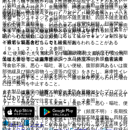
剛を伴う嚥下困難から嚥下性肺炎が発現することがある）、
（振戦（１１．９％）、筋強剛、流涎、寡動、歩行障害、仮
なお、高熱が持続し、意識障害、呼吸困難、循環虚脱、脱水
面様顔貌、嚥下障害等）、アカシジア（静坐不能）、（５％
症状、急性腎障害へと移行し、死亡した例が報告されている
薬剤情報
未満＊）ジスキネジア（口周部不随意運動、四肢不随意運動
〔８．３、９．１．５参照〕。
等の不随意運動等）、ジストニア（痙攣性斜頸、顔面攣縮・
薬剤写真、用法用量、効能効果や後発品の情報が一度に参照
喉頭攣縮・頸部攣縮、後弓反張、眼球上転発作等）［異常が
１１．１．２． 心室細動、心室頻拍（いずれも頻度不
でき、関連情報へ簡単にアクセスができます。
認められた場合には、必要に応じて抗パーキンソン剤投与な
明）：心室細動、心室頻拍（Ｔｏｒｓａｄｅｓ ｄｅ ｐｏ
ど適切な処置を行うこと］。
一般名、製品名どちらでも検索可能！
ｉｎｔｅｓを含む）、ＱＴ延長があらわれることがある
〔９．１．２、１０．２参照〕。
４）． 眼：（５％未満＊）眼調節障害、（頻度不明）長期
※ ご使用いただく際に、必ず最新の添付文書および安全性
又は大量投与による角膜混濁・水晶体混濁、角膜色素沈着
情報も併せてご確認下さい。
１１．１．３． 麻痺性イレウス（頻度不明）：腸管麻痺
等。
（食欲不振、悪心・嘔吐、著しい便秘、腹部膨満あるいは腹
部弛緩及び腸内容物うっ滞等の症状）をきたし、麻痺性イレ
５）． 過敏症：（頻度不明）発疹、じん麻疹、そう痒感、
ウスに移行することがあるので、腸管麻痺があらわれた場合
光線過敏症。
には、投与を中止すること。
※本製品は疾病の診断・治療・予防を目的としたプログラム
６）． 血液：（頻度不明）貧血、白血球減少。
なお、この悪心・嘔吐は、本剤の制吐作用により不顕性化す
ではありません。
ることもあるので注意すること〔８．２参照〕。
７）． 消化器：（５％未満＊）食欲不振、悪心・嘔吐、便
秘、下痢、口渇。
１１．１．４． 遅発性ジスキネジア（頻度不明）：長期投
与により、遅発性ジスキネジア（口周部不随意運動、四肢不
８）． 内分泌：（５％未満＊）月経異常、体重増加、（頻
随意運動等を伴うことがある）があらわれ、投与中止後も持
ホーム
ノート
度不明）女性型乳房、乳汁分泌、高プロラクチン血症、イン
続することがある（抗パーキンソン剤を投与しても、症状が