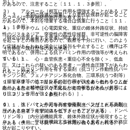
る）］。
があるので、注意すること〔１１．１．３参照〕。
３）． アルコール［相互に作用を増強することがある（ア
８．３． 本剤の急激な増量により悪性症候群が起こること
ルコールは中枢神経抑制作用を有する）］。
があるので、本剤を増量する場合は慎重に行うこと〔１１．
１．１参照〕。
４）． リチウム［心電図変化、重症の錐体外路症状、持続
性のジスキネジア、突発性の悪性症候群、非可逆性の脳障害
（特定の背景を有する患者に関する注意）
を起こすとの報告があるので、観察を十分に行い、このよう
な症状があらわれた場合には投与を中止すること（機序は不
（合併症・既往歴等のある患者）
明であるが、併用による抗ドパミン作用の増強等が考えられ
ている）］。
９．１．１． 心・血管疾患＜重症心不全を除く＞、低血
圧、又はこれらの疑いのある患者：一過性血圧降下があらわ
５）． 抗コリン作用を有する薬剤（抗コリン作動性抗パー
れることがある。
キンソン剤、フェノチアジン系化合物、三環系抗うつ剤等）
［腸管麻痺等の抗コリン系の副作用が強くあらわれることが
９．１．２． ＱＴ延長を起こしやすい患者：低カリウム血
あり、また、精神症状が悪化したとの報告がある（併用によ
症のある患者等では、ＱＴ延長が発現するおそれがある〔１
り抗コリン作用が強くあらわれる）］。
０．２、１１．１．２参照〕。
６）． 抗ドパミン作用を有する薬剤（ベンザミド系薬剤
９．１．３． てんかん等の痙攣性疾患、又はこれらの既往
（メトクロプラミド、スルピリド、チアプリド等）、ドンペ
歴のある患者：痙攣閾値を低下させることがある。
リドン等）［内分泌機能異常、錐体外路症状が発現すること
９．１．４． 甲状腺機能亢進状態にある患者：錐体外路症
がある（併用により抗ドパミン作用が強くあらわれる）］。
状が起こりやすい。