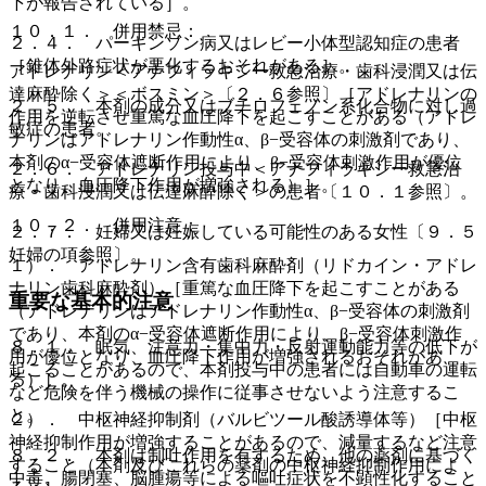
下が報告されている］。
１０．１． 併用禁忌：
２．４． パーキンソン病又はレビー小体型認知症の患者
［錐体外路症状が悪化するおそれがある］。
アドレナリン＜アナフィラキシー救急治療・歯科浸潤又は伝
達麻酔除く＞＜ボスミン＞〔２．６参照〕［アドレナリンの
２．５． 本剤の成分又はブチロフェノン系化合物に対し過
作用を逆転させ重篤な血圧降下を起こすことがある（アドレ
敏症の患者。
ナリンはアドレナリン作動性α、β−受容体の刺激剤であり、
本剤のα−受容体遮断作用により、β−受容体刺激作用が優位
２．６． アドレナリン投与中＜アナフィラキシー救急治
となり、血圧降下作用が増強される）］。
療・歯科浸潤又は伝達麻酔除く＞の患者〔１０．１参照〕。
１０．２． 併用注意：
２．７． 妊婦又は妊娠している可能性のある女性〔９．５
妊婦の項参照〕。
１）． アドレナリン含有歯科麻酔剤（リドカイン・アドレ
ナリン歯科麻酔剤）［重篤な血圧降下を起こすことがある
重要な基本的注意
（アドレナリンはアドレナリン作動性α、β−受容体の刺激剤
であり、本剤のα−受容体遮断作用により、β−受容体刺激作
８．１． 眠気、注意力・集中力・反射運動能力等の低下が
用が優位となり、血圧降下作用が増強されるおそれがあ
起こることがあるので、本剤投与中の患者には自動車の運転
る）］。
など危険を伴う機械の操作に従事させないよう注意するこ
と。
２）． 中枢神経抑制剤（バルビツール酸誘導体等）［中枢
神経抑制作用が増強することがあるので、減量するなど注意
８．２． 本剤は制吐作用を有するため、他の薬剤に基づく
すること（本剤及びこれらの薬剤の中枢神経抑制作用によ
中毒、腸閉塞、脳腫瘍等による嘔吐症状を不顕性化すること