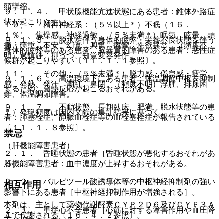
頭攣縮。
９．１．４． 甲状腺機能亢進状態にある患者：錐体外路症
状が起こりやすい。
１０）． 精神神経系：（５％以上＊）不眠（１６．
１％）、焦燥感、神経過敏、（５％未満＊）眠気、眩暈、頭
９．１．５． 脱水を伴う身体的疲弊・栄養不良状態を伴う
痛・頭重、不安、幻覚、興奮、痙攣、性欲異常、（頻度不
身体的疲弊等のある患者、脳器質的障害のある患者：悪性症
明）過鎮静、抑うつ、知覚変容発作。
候群が起こりやすい〔１１．１．１参照〕。
１１）． その他：（５％未満＊）脱力感・倦怠感・疲労
９．１．６． 高温環境下にある患者：体温調節中枢を抑制
感、発熱、発汗、潮紅、鼻閉、（頻度不明）浮腫、排尿困
するため、高熱反応が起こるおそれがある。
難、体温調節障害。
９．１．７． 不動状態、長期臥床、肥満、脱水状態等の患
＊）発現頻度は国内文献の集計結果に基づく。
者：肺塞栓症、静脈血栓症等の血栓塞栓症が報告されている
〔１１．１．８参照〕。
禁忌
（肝機能障害患者）
２．１． 昏睡状態の患者［昏睡状態が悪化するおそれがあ
肝機能障害患者：血中濃度が上昇するおそれがある。
る］。
２．２． バルビツール酸誘導体等の中枢神経抑制剤の強い
相互作用
影響下にある患者［中枢神経抑制作用が増強される］。
本剤は、主として薬物代謝酵素ＣＹＰ２Ｄ６及びＣＹＰ３Ａ
２．３． 重症心不全患者［心筋に対する障害作用や血圧降
４で代謝される〔１６．４．２参照〕。