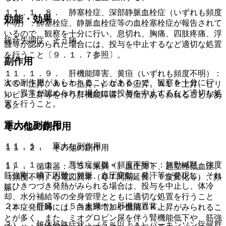
１１．１．８． 肺塞栓症、深部静脈血栓症（いずれも頻度
効能・効果
不明）：肺塞栓症、静脈血栓症等の血栓塞栓症が報告されて
いるので、観察を十分に行い、息切れ、胸痛、四肢疼痛、浮
統合失調症、そう病。
腫等が認められた場合には、投与を中止するなど適切な処置
を行うこと〔９．１．７参照〕。
副作用
１１．１．９． 肝機能障害、黄疸（いずれも頻度不明）：
次の副作用があらわれることがあるので、観察を十分に行
ＡＳＴ上昇、ＡＬＴ上昇、γ−ＧＴＰ上昇、ＡＬＰ上昇、ビリ
い、異常が認められた場合には投与を中止するなど適切な処
ルビン上昇等を伴う肝機能障害、黄疸があらわれることがあ
置を行うこと。
る。
重大な副作用
その他の副作用
１１．１． 重大な副作用
１１．２． その他の副作用
１１．１．１． 悪性症候群（頻度不明）：無動緘黙、強度
１）． 循環器：（５％未満＊）血圧降下、起立性低血圧、
筋強剛、嚥下困難、頻脈、血圧変動、発汗等が発現し、それ
（頻度不明）心電図異常（ＱＴ間隔延長、Ｔ波変化等）、頻
にひきつづき発熱がみられる場合は、投与を中止し、体冷
脈。
却、水分補給等の全身管理とともに適切な処置を行うこと
２）． 肝臓：（５％未満＊）肝機能異常。
（本症発症時には、白血球増加や血清ＣＫ上昇がみられるこ
とが多く、また、ミオグロビン尿を伴う腎機能低下や、筋強
３）． 錐体外路症状：（５％以上＊）パーキンソン症候群