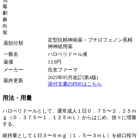
毒
劇
麻
向
覚
定型抗精神病薬 > ブチロフェノン系精
薬効分類
神神経用薬
一般名
ハロペリドール液
薬価
13.9
円
メーカー
住友ファーマ
2025年05月改訂(第4版)
最終更新
添付文書のPDFはこちら
用法・用量
ハロペリドールとして、通常成人１日０．７５〜２．２５ｍ
ｇ（０．３７５〜１．１２５ｍＬ）からはじめ、徐々に増量
する。
維持量として１日３〜６ｍｇ（１．５〜３ｍＬ）を経口投与