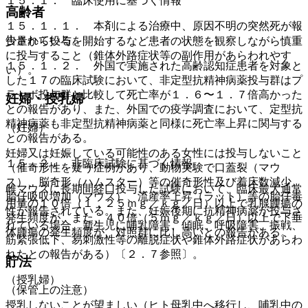
１５．１． 臨床使用に基づく情報
高齢者
１５．１．１． 本剤による治療中、原因不明の突然死が報
告されている。
少量から投与を開始するなど患者の状態を観察しながら慎重
に投与すること（錐体外路症状等の副作用があらわれやす
１５．１．２． 外国で実施された高齢認知症患者を対象と
い）。
した１７の臨床試験において、非定型抗精神病薬投与群はプ
ラセボ投与群と比較して死亡率が１．６〜１．７倍高かった
妊婦・授乳婦
との報告があり、また、外国での疫学調査において、定型抗
精神病薬も非定型抗精神病薬と同様に死亡率上昇に関与する
（妊婦）
との報告がある。
妊婦又は妊娠している可能性のある女性には投与しないこと
１５．２． 非臨床試験に基づく情報
（催奇形性を疑う症例があり、動物実験で口蓋裂（マウ
ス）、脳奇形（ハムスター）等の催奇形性及び着床数減少、
雌マウスに長期間経口投与した試験において、臨床最大通常
胎仔吸収増加（マウス）、流産率上昇（ラット）等の胎仔毒
用量の１０倍（１．２５ｍｇ／ｋｇ／日）以上で乳腺腫瘍の
性が報告されている。また、妊娠後期に抗精神病薬が投与さ
発生頻度が、また、４０倍（５ｍｇ／ｋｇ／日）以上で下垂
れている場合、新生児に哺乳障害、傾眠、呼吸障害、振戦、
体腫瘍の発生頻度が、対照群に比し高いとの報告がある。
筋緊張低下、易刺激性等の離脱症状や錐体外路症状があらわ
れたとの報告がある）〔２．７参照〕。
貯法
（授乳婦）
（保管上の注意）
授乳しないことが望ましい（ヒト母乳中へ移行し、哺乳中の