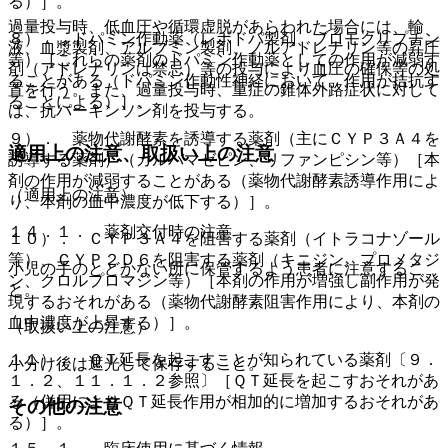
る）］。
過量投与時、低血圧や循環虚脱があらわれた場合には、輸
８）． ドパミン作動薬（レボドパ製剤、ブロモクリプチン
液、血漿製剤、アルブミン製剤、ノルアドレナリン等の昇圧
等）［これらの薬剤のドパミン作動薬としての作用が減弱す
剤（アドレナリンは禁忌）等の投与により血圧の確保等の処
ることがある（ドパミン作動性神経において、作用が拮抗す
置を行う。また、過量投与時、重症の錐体外路症状に対して
ることによる）］。
は、抗パーキンソン剤を投与する。
９）． 薬物代謝酵素を誘導する薬剤（主にＣＹＰ３Ａ４を
適用上の注意、取扱い上の注意
誘導する薬剤）（カルバマゼピン、リファンピシン等）［本
剤の作用が減弱することがある（薬物代謝酵素誘導作用によ
（適用上の注意）
り、本剤の血中濃度が低下する）］。
１４．１． 薬剤交付時の注意
１０）． ＣＹＰ３Ａ４を阻害する薬剤（イトラコナゾール
等）、ＣＹＰ２Ｄ６を阻害する薬剤（キニジン、プロメタジ
小児の手のとどかない所に保管するよう患者に注意するこ
ン、クロルプロマジン等）［本剤の作用が増強し副作用が発
と。
現するおそれがある（薬物代謝酵素阻害作用により、本剤の
血中濃度が上昇する）］。
（取扱い上の注意）
１１）． ＱＴ延長を起こすことが知られている薬剤〔９．
小分け後は遮光して保存すること。
１．２、１１．１．２参照〕［ＱＴ延長を起こすおそれがあ
る（併用によりＱＴ延長作用が相加的に増加するおそれがあ
その他の注意
る）］。