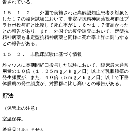
告されている。
１５．１．２． 外国で実施された高齢認知症患者を対象と
した１７の臨床試験において、非定型抗精神病薬投与群はプ
ラセボ投与群と比較して死亡率が１．６〜１．７倍高かった
との報告があり、また、外国での疫学調査において、定型抗
精神病薬も非定型抗精神病薬と同様に死亡率上昇に関与する
との報告がある。
１５．２． 非臨床試験に基づく情報
雌マウスに長期間経口投与した試験において、臨床最大通常
用量の１０倍（１．２５ｍｇ／ｋｇ／日）以上で乳腺腫瘍の
発生頻度が、また、４０倍（５ｍｇ／ｋｇ／日）以上で下垂
体腫瘍の発生頻度が、対照群に比し高いとの報告がある。
貯法
（保管上の注意）
室温保存。
後発品はありません