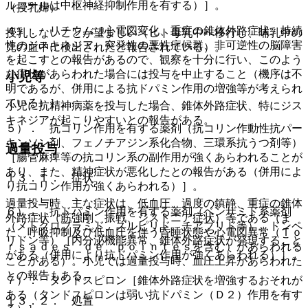
ルコールは中枢神経抑制作用を有する）］。
（授乳婦）
４）． リチウム［心電図変化、重症の錐体外路症状、持続
授乳しないことが望ましい（ヒト母乳中へ移行し、哺乳中の
性のジスキネジア、突発性の悪性症候群、非可逆性の脳障害
児の血中に検出されたと報告されている）。
を起こすとの報告があるので、観察を十分に行い、このよう
な症状があらわれた場合には投与を中止すること（機序は不
小児等
明であるが、併用による抗ドパミン作用の増強等が考えられ
ている）］。
小児に抗精神病薬を投与した場合、錐体外路症状、特にジス
キネジアが起こりやすいとの報告がある。
５）． 抗コリン作用を有する薬剤（抗コリン作動性抗パー
キンソン剤、フェノチアジン系化合物、三環系抗うつ剤等）
過量投与
［腸管麻痺等の抗コリン系の副作用が強くあらわれることが
あり、また、精神症状が悪化したとの報告がある（併用によ
１３．１． 症状
り抗コリン作用が強くあらわれる）］。
過量投与時、主な症状は、低血圧、過度の鎮静、重症の錐体
６）． 抗ドパミン作用を有する薬剤（ベンザミド系薬剤
外路症状（筋強剛、振戦、ジストニア症状）等である（ま
（メトクロプラミド、スルピリド、チアプリド等）、ドンペ
た、呼吸抑制及び低血圧を伴う昏睡状態や心電図異常（Ｔｏ
リドン等）［内分泌機能異常、錐体外路症状が発現すること
ｒｓａｄｅｓ ｄｅ ｐｏｉｎｔｅｓを含む）があらわれる
がある（併用により抗ドパミン作用が強くあらわれる）］。
ことがある）。小児では過量投与時、血圧上昇があらわれた
との報告もある。
７）． タンドスピロン［錐体外路症状を増強するおそれが
ある（タンドスピロンは弱い抗ドパミン（Ｄ２）作用を有す
１３．２． 処置