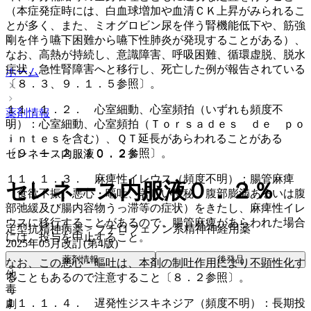
（本症発症時には、白血球増加や血清ＣＫ上昇がみられるこ
とが多く、また、ミオグロビン尿を伴う腎機能低下や、筋強
剛を伴う嚥下困難から嚥下性肺炎が発現することがある）、
なお、高熱が持続し、意識障害、呼吸困難、循環虚脱、脱水
症状、急性腎障害へと移行し、死亡した例が報告されている
ホーム
〔８．３、９．１．５参照〕。
１１．１．２． 心室細動、心室頻拍（いずれも頻度不
薬剤情報
明）：心室細動、心室頻拍（Ｔｏｒｓａｄｅｓ ｄｅ ｐｏ
ｉｎｔｅｓを含む）、ＱＴ延長があらわれることがある
〔９．１．２、１０．２参照〕。
セレネース内服液０．２％
１１．１．３． 麻痺性イレウス（頻度不明）：腸管麻痺
セレネース内服液０．２％
（食欲不振、悪心・嘔吐、著しい便秘、腹部膨満あるいは腹
部弛緩及び腸内容物うっ滞等の症状）をきたし、麻痺性イレ
ウスに移行することがあるので、腸管麻痺があらわれた場合
定型抗精神病薬 > ブチロフェノン系精神神経用薬
には、投与を中止すること。
2025年05月改訂(第4版)
薬剤情報
後発品
なお、この悪心・嘔吐は、本剤の制吐作用により不顕性化す
他
ることもあるので注意すること〔８．２参照〕。
毒
１１．１．４． 遅発性ジスキネジア（頻度不明）：長期投
劇