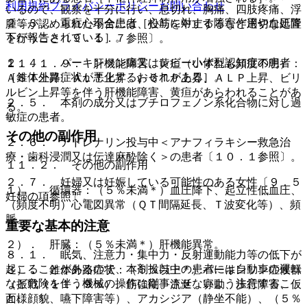
利用規約
プライバシーポリシー
お問い合わせ
いるので、観察を十分に行い、息切れ、胸痛、四肢疼痛、浮
２．３． 重症心不全患者［心筋に対する障害作用や血圧降
腫等が認められた場合には、投与を中止するなど適切な処置
下が報告されている］。
を行うこと〔９．１．７参照〕。
２．４． パーキンソン病又はレビー小体型認知症の患者
１１．１．９． 肝機能障害、黄疸（いずれも頻度不明）：
［錐体外路症状が悪化するおそれがある］。
ＡＳＴ上昇、ＡＬＴ上昇、γ−ＧＴＰ上昇、ＡＬＰ上昇、ビリ
ルビン上昇等を伴う肝機能障害、黄疸があらわれることがあ
２．５． 本剤の成分又はブチロフェノン系化合物に対し過
る。
敏症の患者。
その他の副作用
２．６． アドレナリン投与中＜アナフィラキシー救急治
療・歯科浸潤又は伝達麻酔除く＞の患者〔１０．１参照〕。
１１．２． その他の副作用
２．７． 妊婦又は妊娠している可能性のある女性〔９．５
１）． 循環器：（５％未満＊）血圧降下、起立性低血圧、
妊婦の項参照〕。
（頻度不明）心電図異常（ＱＴ間隔延長、Ｔ波変化等）、頻
脈。
重要な基本的注意
２）． 肝臓：（５％未満＊）肝機能異常。
８．１． 眠気、注意力・集中力・反射運動能力等の低下が
起こることがあるので、本剤投与中の患者には自動車の運転
３）． 錐体外路症状：（５％以上＊）パーキンソン症候群
など危険を伴う機械の操作に従事させないよう注意するこ
（振戦（１１．９％）、筋強剛、流涎、寡動、歩行障害、仮
と。
面様顔貌、嚥下障害等）、アカシジア（静坐不能）、（５％