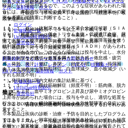
表・計算
レジメン
CTCAE
抗菌薬ガイド
ERマニュ
ポテンス、持続勃起。
軽減しない場合があるので、このような症状があらわれた場
アル
薬剤情報
ポスト
合には、本剤の投与継続の必要性を、他の抗精神病薬への変
９）． 呼吸器：（５％未満＊）呼吸困難、（頻度不明）喉
更も考慮して慎重に判断すること）。
新規登録
頭攣縮。
ログイン
１１．１．５． 抗利尿ホルモン不適合分泌症候群（ＳＩＡ
１０）． 精神神経系：（５％以上＊）不眠（１６．
監修医師一覧
ＤＨ）（頻度不明）：低ナトリウム血症、低浸透圧血症、尿
１％）、焦燥感、神経過敏、（５％未満＊）眠気、眩暈、頭
UpToDate特別割引
中ナトリウム排泄量増加、高張尿、痙攣、意識障害等を伴う
痛・頭重、不安、幻覚、興奮、痙攣、性欲異常、（頻度不
運営会社
抗利尿ホルモン不適合分泌症候群（ＳＩＡＤＨ）があらわれ
明）過鎮静、抑うつ、知覚変容発作。
ることがあるので、このような場合には投与を中止し、水分
© 2021 HOKUTO Inc. All rights reserved.
１１）． その他：（５％未満＊）脱力感・倦怠感・疲労
摂取の制限など適切な処置を行うこと。
利用規約
プライバシーポリシー
お問い合わせ
感、発熱、発汗、潮紅、鼻閉、（頻度不明）浮腫、排尿困
ホーム
表・計算
レジメン
CTCAE
抗菌薬ガイド
１１．１．６． 無顆粒球症、白血球減少、血小板減少（い
難、体温調節障害。
ERマニュアル
薬剤情報
ポスト
ずれも頻度不明）。
＊）発現頻度は国内文献の集計結果に基づく。
監修医師一覧
１１．１．７． 横紋筋融解症（頻度不明）：筋肉痛、脱力
UpToDate特別割引
感、ＣＫ上昇、血中ミオグロビン上昇及び尿中ミオグロビン
禁忌
運営会社
上昇等が認められた場合には、投与を中止し、適切な処置を
行うこと。また、横紋筋融解症による急性腎障害の発症に注
© 2021 HOKUTO Inc. All rights reserved.
２．１． 昏睡状態の患者［昏睡状態が悪化するおそれがあ
意すること。
る］。
※本製品は疾病の診断・治療・予防を目的としたプログラム
ではありません。
１１．１．８． 肺塞栓症、深部静脈血栓症（いずれも頻度
２．２． バルビツール酸誘導体等の中枢神経抑制剤の強い
不明）：肺塞栓症、静脈血栓症等の血栓塞栓症が報告されて
影響下にある患者［中枢神経抑制作用が増強される］。