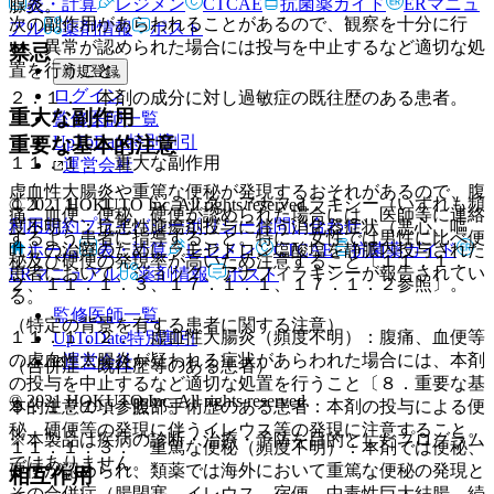
表・計算
レジメン
CTCAE
抗菌薬ガイド
ERマニュ
腺炎。
次の副作用があらわれることがあるので、観察を十分に行
アル
薬剤情報
ポスト
い、異常が認められた場合には投与を中止するなど適切な処
禁忌
置を行うこと。
新規登録
ログイン
２．１． 本剤の成分に対し過敏症の既往歴のある患者。
重大な副作用
監修医師一覧
UpToDate特別割引
重要な基本的注意
１１．１． 重大な副作用
運営会社
虚血性大腸炎や重篤な便秘が発現するおそれがあるので、腹
１１．１．１． ショック、アナフィラキシー（いずれも頻
© 2021 HOKUTO Inc. All rights reserved.
痛、血便、便秘、硬便が認められた場合には、医師等に連絡
利用規約
プライバシーポリシー
お問い合わせ
度不明）：抗悪性腫瘍剤投与に伴う消化器症状（悪心、嘔
するよう患者に指導すること。特に、女性では男性に比べ便
ホーム
表・計算
レジメン
CTCAE
抗菌薬ガイド
吐）の治療のためにラモセトロン塩酸塩を静脈内投与された
秘及び硬便の発現率が高いため注意すること〔１１．１．
患者において、ショック、アナフィラキシーが報告されてい
ERマニュアル
薬剤情報
ポスト
２、１１．１．３、１７．１．１、１７．１．２参照〕。
る。
監修医師一覧
（特定の背景を有する患者に関する注意）
１１．１．２． 虚血性大腸炎（頻度不明）：腹痛、血便等
UpToDate特別割引
の虚血性大腸炎が疑われる症状があらわれた場合には、本剤
運営会社
（合併症・既往歴等のある患者）
の投与を中止するなど適切な処置を行うこと〔８．重要な基
© 2021 HOKUTO Inc. All rights reserved.
９．１．１． 腹部手術歴のある患者：本剤の投与による便
本的注意の項参照〕。
秘、硬便等の発現に伴うイレウス等の発現に注意すること。
※本製品は疾病の診断・治療・予防を目的としたプログラム
１１．１．３． 重篤な便秘（頻度不明）：本剤では便秘、
ではありません。
硬便が認められ、類薬では海外において重篤な便秘の発現と
相互作用
その合併症（腸閉塞、イレウス、宿便、中毒性巨大結腸、続