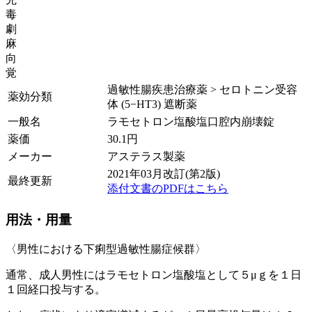
毒
劇
麻
向
覚
過敏性腸疾患治療薬 > セロトニン受容
薬効分類
体 (5−HT3) 遮断薬
一般名
ラモセトロン塩酸塩口腔内崩壊錠
薬価
30.1
円
メーカー
アステラス製薬
2021年03月改訂(第2版)
最終更新
添付文書のPDFはこちら
用法・用量
〈男性における下痢型過敏性腸症候群〉
通常、成人男性にはラモセトロン塩酸塩として５μｇを１日
１回経口投与する。