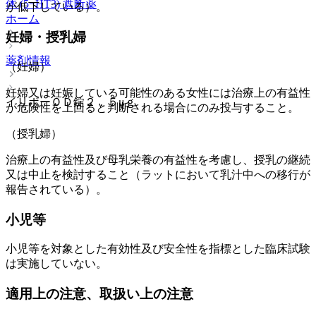
体 (5−HT3) 遮断薬
が低下している）。
ホーム
妊婦・授乳婦
薬剤情報
（妊婦）
妊婦又は妊娠している可能性のある女性には治療上の有益性
イリボーＯＤ錠２．５μｇ
が危険性を上回ると判断される場合にのみ投与すること。
（授乳婦）
治療上の有益性及び母乳栄養の有益性を考慮し、授乳の継続
又は中止を検討すること（ラットにおいて乳汁中への移行が
報告されている）。
小児等
小児等を対象とした有効性及び安全性を指標とした臨床試験
は実施していない。
適用上の注意、取扱い上の注意