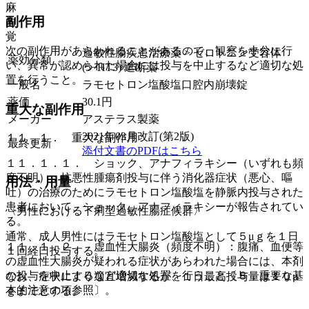
麻
副作用
向
覚
次の副作用があらわれることがあるので、観察を十分に行
過敏性腸疾患治療薬 > セロトニン受容体
薬効分類
い、異常が認められた場合には投与を中止するなど適切な処
(5−HT3) 遮断薬
置を行うこと。
一般名
ラモセトロン塩酸塩口腔内崩壊錠
薬価
30.1
円
重大な副作用
メーカー
アステラス製薬
2021年03月改訂(第2版)
１１．１． 重大な副作用
最終更新
添付文書のPDFはこちら
１１．１．１． ショック、アナフィラキシー（いずれも頻
度不明）：抗悪性腫瘍剤投与に伴う消化器症状（悪心、嘔
用法・用量
吐）の治療のためにラモセトロン塩酸塩を静脈内投与された
患者において、ショック、アナフィラキシーが報告されてい
〈男性における下痢型過敏性腸症候群〉
る。
通常、成人男性にはラモセトロン塩酸塩として５μｇを１日
１１．１．２． 虚血性大腸炎（頻度不明）：腹痛、血便等
１回経口投与する。
の虚血性大腸炎が疑われる症状があらわれた場合には、本剤
の投与を中止するなど適切な処置を行うこと〔８．重要な基
なお、症状により適宜増減するが、１日最高投与量は１０μ
本的注意の項参照〕。
ｇまでとする。