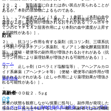
２０．２． 製剤表面に白または赤い斑点が見られることが
１０．２． 併用注意：
あるが、本剤の添加物によるものである。
１）． フルボキサミン〔１６．７．１参照〕［本剤の血中
２０．３． 製剤の特性上、擦れにより錠剤表面が一部白く
濃度が上昇し副作用が増強されるおそれがある（フルボキサ
見えることがある。
ミンのＣＹＰ１Ａ２阻害作用により本剤の血中濃度が上昇す
る可能性がある）］。
貯法
２）． 抗コリン作用を有する薬剤（抗コリン剤、三環系抗
（保管上の注意）
うつ剤、フェノチアジン系薬剤、モノアミン酸化酵素阻害剤
等）［便秘・硬便等の副作用が増強されるおそれがある（抗
室温保存。
コリン作用により薬理効果が増強される可能性がある）］。
ホーム
３）． 止しゃ剤（ロペラミド塩酸塩等）、アヘンアルカロ
イド系麻薬（アヘンチンキ等）［便秘・硬便等の副作用が増
強されるおそれがある（止しゃ作用により薬理効果が増強さ
薬剤情報
れる可能性がある）］。
高齢者
イリボーＯＤ錠２．５μｇ
患者の状態を観察しながら慎重に投与し、副作用が発現した
イリボー錠２．５μｇ
過敏性腸疾患治療薬 > セロトニン受容
場合には、投与を中止すること（一般に高齢者では生理機能