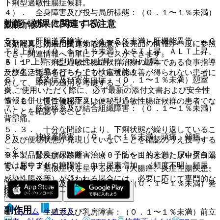
下痢型過敏性腸症候群。
４）． 全身障害及び投与局所様態：（０．１〜１％未満）
効能・効果に関連する注意
胸部不快感、倦怠感、口渇。
薬剤情報
５）． 肝胆道系障害：（１〜５％未満）肝機能異常、γ−Ｇ
薬剤写真、用法用量、効能効果や後発品の情報が一度に参照
（効能又は効果に関連する注意）
ＴＰ上昇、（０．１〜１％未満）ＡＳＴ上昇、ＡＬＴ上昇、
でき、関連情報へ簡単にアクセスができます。
Ａｌ−Ｐ上昇、ビリルビン上昇、ＬＤＨ上昇。
５．１． 下痢型過敏性腸症候群治療の基本である食事指導
一般名、製品名どちらでも検索可能！
及び生活指導を行った上で、症状の改善が得られない患者に
６）． 感染症及び寄生虫症：（０．１〜１％未満）憩室
対して、本剤の適用を考慮すること。
※ ご使用いただく際に、必ず最新の添付文書および安全性
炎。
情報も併せてご確認下さい。
５．２． 慢性便秘症又は便秘型過敏性腸症候群の患者でな
７）． 筋骨格系及び結合組織障害：（０．１〜１％未満）
いことを確認すること。
背部痛。
５．３． 十分な問診により、下痢状態が繰り返しているこ
８）． 神経系障害：（０．１〜１％未満）頭痛、傾眠。
と及び便秘状態が発現していないことを確認のうえ投与する
こと。
※本製品は疾病の診断・治療・予防を目的としたプログラム
９）． 腎及び尿路障害：（０．１〜１％未満）尿中蛋白陽
ではありません。
性、尿中ブドウ糖陽性、血中尿素増加、（頻度不明）頻尿。
５．４． 類似症状を呈する疾患（大腸癌、炎症性腸疾患、
感染性腸炎等）が疑われる場合には、必要に応じて専門的な
１０）． 皮膚及び皮下組織障害：（０．１〜１％未満）発
検査を考慮すること。
疹、蕁麻疹。
副作用
ホーム
ノート
１１）． 生殖系及び乳房障害：（０．１〜１％未満）前立