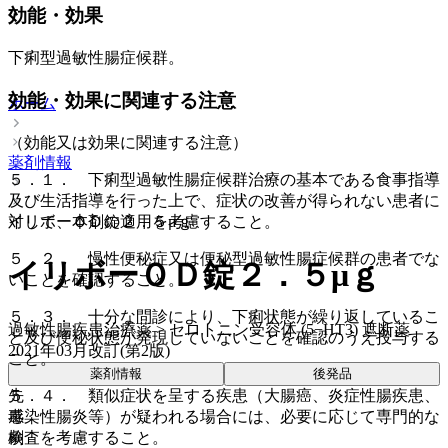
効能・効果
下痢型過敏性腸症候群。
効能・効果に関連する注意
ホーム
（効能又は効果に関連する注意）
薬剤情報
５．１． 下痢型過敏性腸症候群治療の基本である食事指導
及び生活指導を行った上で、症状の改善が得られない患者に
対して、本剤の適用を考慮すること。
イリボーＯＤ錠２．５μｇ
５．２． 慢性便秘症又は便秘型過敏性腸症候群の患者でな
イリボーＯＤ錠２．５μｇ
いことを確認すること。
５．３． 十分な問診により、下痢状態が繰り返しているこ
過敏性腸疾患治療薬 > セロトニン受容体 (5−HT3) 遮断薬
と及び便秘状態が発現していないことを確認のうえ投与する
2021年03月改訂(第2版)
こと。
薬剤情報
後発品
５．４． 類似症状を呈する疾患（大腸癌、炎症性腸疾患、
先
感染性腸炎等）が疑われる場合には、必要に応じて専門的な
毒
検査を考慮すること。
劇