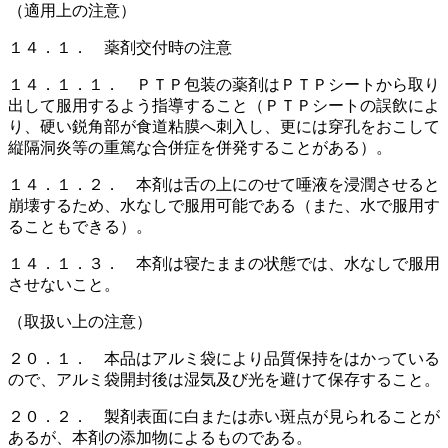
（適用上の注意）
１４．１． 薬剤交付時の注意
１４．１．１． ＰＴＰ包装の薬剤はＰＴＰシートから取り
出して服用するよう指導すること（ＰＴＰシートの誤飲によ
り、硬い鋭角部が食道粘膜へ刺入し、更には穿孔をおこして
縦隔洞炎等の重篤な合併症を併発することがある）。
１４．１．２． 本剤は舌の上にのせて唾液を浸潤させると
崩壊するため、水なしで服用可能である（また、水で服用す
ることもできる）。
１４．１．３． 本剤は寝たままの状態では、水なしで服用
させないこと。
（取扱い上の注意）
２０．１． 本品はアルミ袋により品質保持をはかっている
ので、アルミ袋開封後は湿気及び光を避けて保存すること。
２０．２． 製剤表面に白または赤い斑点が見られることが
あるが、本剤の添加物によるものである。