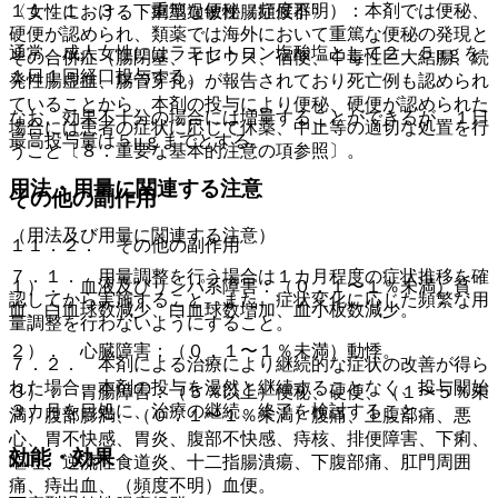
１１．１．３． 重篤な便秘（頻度不明）：本剤では便秘、
〈女性における下痢型過敏性腸症候群〉
硬便が認められ、類薬では海外において重篤な便秘の発現と
通常、成人女性にはラモセトロン塩酸塩として２．５μｇを
その合併症（腸閉塞、イレウス、宿便、中毒性巨大結腸、続
１日１回経口投与する。
発性腸虚血、腸管穿孔）が報告されており死亡例も認められ
ていることから、本剤の投与により便秘、硬便が認められた
なお、効果不十分の場合には増量することができるが、１日
場合には患者の症状に応じて休薬、中止等の適切な処置を行
最高投与量は５μｇまでとする。
うこと〔８．重要な基本的注意の項参照〕。
用法・用量に関連する注意
その他の副作用
（用法及び用量に関連する注意）
１１．２． その他の副作用
７．１． 用量調整を行う場合は１カ月程度の症状推移を確
１）． 血液及びリンパ系障害：（０．１〜１％未満）貧
認してから実施すること。また、症状変化に応じた頻繁な用
血、白血球数減少、白血球数増加、血小板数減少。
量調整を行わないようにすること。
２）． 心臓障害：（０．１〜１％未満）動悸。
７．２． 本剤による治療により継続的な症状の改善が得ら
れた場合、本剤の投与を漫然と継続することなく、投与開始
３）． 胃腸障害：（５％以上）便秘、硬便、（１〜５％未
３カ月を目処に、治療の継続、終了を検討すること。
満）腹部膨満、（０．１〜１％未満）腹痛、上腹部痛、悪
心、胃不快感、胃炎、腹部不快感、痔核、排便障害、下痢、
効能・効果
嘔吐、逆流性食道炎、十二指腸潰瘍、下腹部痛、肛門周囲
痛、痔出血、（頻度不明）血便。