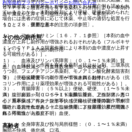
利用規約
プライバシーポリシー
お問い合わせ
発性腸虚血、腸管穿孔）が報告されており死亡例も認められ
ＣＹＰ１Ａ２阻害作用を有する薬剤との併用により、本剤の
ていることから、本剤の投与により便秘、硬便が認められた
血中濃度が上昇する可能性がある〔１６．４参照〕。
場合には患者の症状に応じて休薬、中止等の適切な処置を行
１０．２． 併用注意：
うこと〔８．重要な基本的注意の項参照〕。
１）． フルボキサミン〔１６．７．１参照〕［本剤の血中
その他の副作用
濃度が上昇し副作用が増強されるおそれがある（フルボキサ
ミンのＣＹＰ１Ａ２阻害作用により本剤の血中濃度が上昇す
１１．２． その他の副作用
る可能性がある）］。
１）． 血液及びリンパ系障害：（０．１〜１％未満）貧
２）． 抗コリン作用を有する薬剤（抗コリン剤、三環系抗
血、白血球数減少、白血球数増加、血小板数減少。
うつ剤、フェノチアジン系薬剤、モノアミン酸化酵素阻害剤
等）［便秘・硬便等の副作用が増強されるおそれがある（抗
２）． 心臓障害：（０．１〜１％未満）動悸。
コリン作用により薬理効果が増強される可能性がある）］。
３）． 胃腸障害：（５％以上）便秘、硬便、（１〜５％未
３）． 止しゃ剤（ロペラミド塩酸塩等）、アヘンアルカロ
満）腹部膨満、（０．１〜１％未満）腹痛、上腹部痛、悪
イド系麻薬（アヘンチンキ等）［便秘・硬便等の副作用が増
心、胃不快感、胃炎、腹部不快感、痔核、排便障害、下痢、
強されるおそれがある（止しゃ作用により薬理効果が増強さ
嘔吐、逆流性食道炎、十二指腸潰瘍、下腹部痛、肛門周囲
れる可能性がある）］。
痛、痔出血、（頻度不明）血便。
４）． 全身障害及び投与局所様態：（０．１〜１％未満）
高齢者
胸部不快感、倦怠感、口渇。