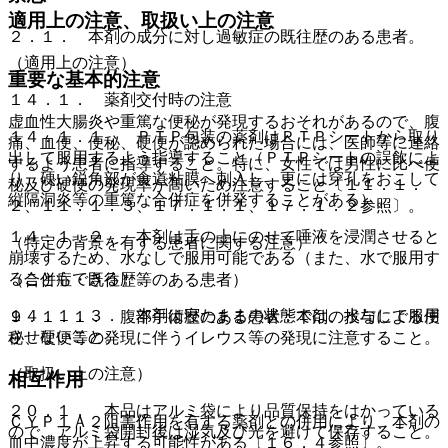
適用上の注意、取扱い上の注意
２．１． 本剤の成分に対し過敏症の既往歴のある患者。
（適用上の注意）
重要な基本的注意
１４．１． 薬剤交付時の注意
虚血性大腸炎や重篤な便秘が発現するおそれがあるので、腹
１４．１．１． ＰＴＰ包装の薬剤はＰＴＰシートから取り
痛、血便、便秘、硬便が認められた場合には、医師等に連絡
出して服用するよう指導すること（ＰＴＰシートの誤飲によ
するよう患者に指導すること。特に、女性では男性に比べ便
り、硬い鋭角部が食道粘膜へ刺入し、更には穿孔をおこして
秘及び硬便の発現率が高いため注意すること〔１１．１．
縦隔洞炎等の重篤な合併症を併発することがある）。
２、１１．１．３、１７．１．１、１７．１．２参照〕。
１４．１．２． 本剤は舌の上にのせて唾液を浸潤させると
（特定の背景を有する患者に関する注意）
崩壊するため、水なしで服用可能である（また、水で服用す
ることもできる）。
（合併症・既往歴等のある患者）
１４．１．３． 本剤は寝たままの状態では、水なしで服用
９．１．１． 腹部手術歴のある患者：本剤の投与による便
させないこと。
秘、硬便等の発現に伴うイレウス等の発現に注意すること。
（取扱い上の注意）
相互作用
２０．１． 本品はアルミ袋により品質保持をはかっている
ＣＹＰ１Ａ２阻害作用を有する薬剤との併用により、本剤の
ので、アルミ袋開封後は湿気及び光を避けて保存すること。
血中濃度が上昇する可能性がある〔１６．４参照〕。