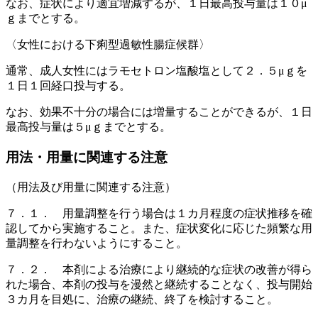
なお、症状により適宜増減するが、１日最高投与量は１０μ
ｇまでとする。
〈女性における下痢型過敏性腸症候群〉
通常、成人女性にはラモセトロン塩酸塩として２．５μｇを
１日１回経口投与する。
なお、効果不十分の場合には増量することができるが、１日
最高投与量は５μｇまでとする。
用法・用量に関連する注意
（用法及び用量に関連する注意）
７．１． 用量調整を行う場合は１カ月程度の症状推移を確
認してから実施すること。また、症状変化に応じた頻繁な用
量調整を行わないようにすること。
７．２． 本剤による治療により継続的な症状の改善が得ら
れた場合、本剤の投与を漫然と継続することなく、投与開始
３カ月を目処に、治療の継続、終了を検討すること。