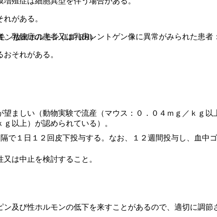
膜増殖症は細胞異型を伴う場合がある。
それがある。
者、乳腺症の患者又は乳房レントゲン像に異常がみられた患者
ン放出ホルモン (LH−RH)
るおそれがある。
が望ましい（動物実験で流産（マウス：０．０４ｍｇ／ｋｇ以
ｋｇ以上）が認められている）。
間隔で１日１２回皮下投与する。なお、１２週間投与し、血中
性又は中止を検討すること。
ピン及び性ホルモンの低下を来すことがあるので、適切に調節