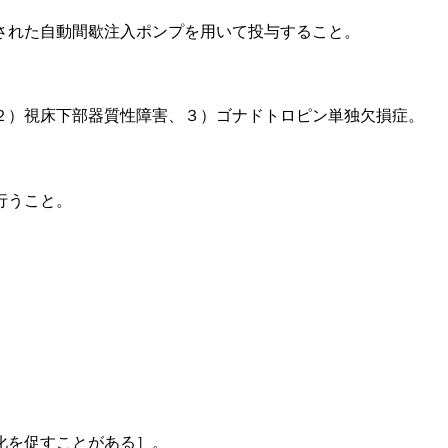
された自動間歇注入ポンプを用いて投与すること。
２）視床下部器質性障害、３）ゴナドトロピン単独欠損症。
行うこと。
化を促すことがある］。