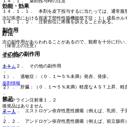
１４．１． 薬剤投与時の注意
効能・効果
１４．１．１． 本剤を皮下投与するに当たっては、通常腹
次記疾患における視床下部性性腺機能低下症：１）成長ホル
１４．１．２． 注射部位に疼痛を訴えることがある。
副作用
貯法
次の副作用があらわれることがあるので、観察を十分に行い
（保管上の注意）
その他の副作用
室温保存。
１１．２． その他の副作用
ホーム
１）． 過敏症：（０．１〜５％未満）発赤、発疹。
薬剤情報
２）． 肝臓：（０．１〜５％未満）軽度なＡＳＴ上昇、軽
禁忌
ヒポクライン注射液１．２
後発品はありません
２．１． エストロゲン依存性悪性腫瘍（例えば、乳癌、子
ホーム
２．２． アンドロゲン依存性悪性腫瘍（例えば、前立腺癌