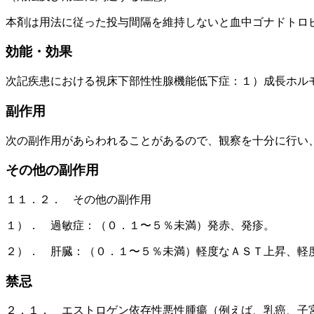
本剤は用法に従った投与間隔を維持しないと血中ゴナドトロ
効能・効果
次記疾患における視床下部性性腺機能低下症：１）成長ホル
副作用
次の副作用があらわれることがあるので、観察を十分に行い
その他の副作用
１１．２． その他の副作用
１）． 過敏症：（０．１〜５％未満）発赤、発疹。
２）． 肝臓：（０．１〜５％未満）軽度なＡＳＴ上昇、軽
禁忌
２．１． エストロゲン依存性悪性腫瘍（例えば、乳癌、子