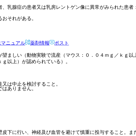
者、乳腺症の患者又は乳房レントゲン像に異常がみられた患者
るおそれがある。
Rマニュアル
薬剤情報
ポスト
が望ましい（動物実験で流産（マウス：０．０４ｍｇ／ｋｇ以
ｋｇ以上）が認められている）。
性又は中止を検討すること。
ではありません。
壁皮下に行い、神経及び血管を避けて慎重に投与すること。ま