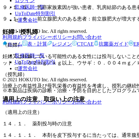
ログイン
監修医師一覧
９．１．５． 乳癌家族素因が強い患者、乳房結節のある患
UpToDate特別割引
９．１．６． 前立腺肥大のある患者：前立腺肥大が増大す
運営会社
© 2021 HOKUTO Inc. All rights reserved.
妊婦・授乳婦
利用規約
プライバシーポリシー
お問い合わせ
ホーム
表・計算
レジメン
CTCAE
抗菌薬ガイド
E
（妊婦）
監修医師一覧
妊婦又は妊娠している可能性のある女性には投与しないこと
UpToDate特別割引
ット：０．０２ｍｇ／ｋｇ以上、ウサギ：０．００４ｍｇ／
運営会社
（授乳婦）
© 2021 HOKUTO Inc. All rights reserved.
治療上の有益性及び母乳栄養の有益性を考慮し、授乳の継続
※本製品は疾病の診断・治療・予防を目的としたプログラム
適用上の注意、取扱い上の注意
利用規約
プライバシーポリシー
お問い合わせ
（適用上の注意）
１４．１． 薬剤投与時の注意
１４．１．１． 本剤を皮下投与するに当たっては、通常腹