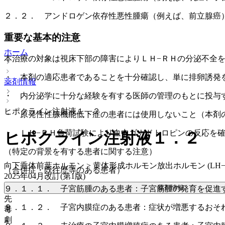
２．２． アンドロゲン依存性悪性腫瘍（例えば、前立腺癌
重要な基本的注意
ホーム
本治療の対象は視床下部の障害によりＬＨ−ＲＨの分泌不全
・ 本剤の適応患者であることを十分確認し、単に排卵誘発
薬剤情報
・ 内分泌学に十分な経験を有する医師の管理のもとに投与
ヒポクライン注射液１．２
・ 原発性性腺機能低下症の患者には使用しないこと（本剤
・ ＬＨ−ＲＨ負荷試験により血中ゴナドトロピンの反応を
ヒポクライン注射液１．２
（特定の背景を有する患者に関する注意）
向下垂体前葉ホルモン > 黄体形成ホルモン放出ホルモン (LH−
（合併症・既往歴等のある患者）
2025年04月改訂(第1版)
薬剤情報
９．１．１． 子宮筋腫のある患者：子宮筋腫の発育を促進
先
９．１．２． 子宮内膜症のある患者：症状が増悪するおそ
毒
劇