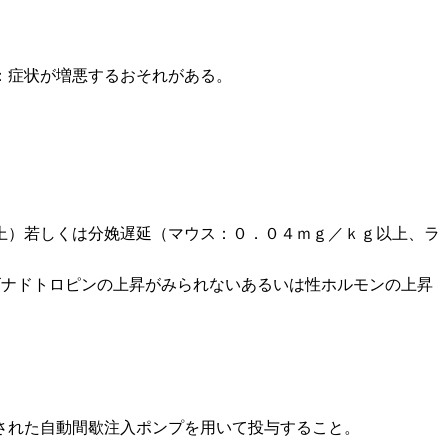
：症状が増悪するおそれがある。
上）若しくは分娩遅延（マウス：０．０４ｍｇ／ｋｇ以上、ラ
ゴナドトロピンの上昇がみられないあるいは性ホルモンの上昇
された自動間歇注入ポンプを用いて投与すること。