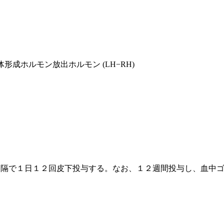
体形成ホルモン放出ホルモン (LH−RH)
間隔で１日１２回皮下投与する。なお、１２週間投与し、血中