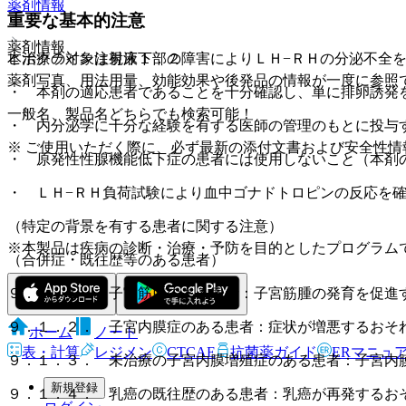
薬剤情報
重要な基本的注意
薬剤情報
本治療の対象は視床下部の障害によりＬＨ−ＲＨの分泌不全
ヒポクライン注射液１．２
薬剤写真、用法用量、効能効果や後発品の情報が一度に参照
・ 本剤の適応患者であることを十分確認し、単に排卵誘発
一般名、製品名どちらでも検索可能！
・ 内分泌学に十分な経験を有する医師の管理のもとに投与
※ ご使用いただく際に、必ず最新の添付文書および安全性情
・ 原発性性腺機能低下症の患者には使用しないこと（本剤
・ ＬＨ−ＲＨ負荷試験により血中ゴナドトロピンの反応を
（特定の背景を有する患者に関する注意）
※本製品は疾病の診断・治療・予防を目的としたプログラム
（合併症・既往歴等のある患者）
９．１．１． 子宮筋腫のある患者：子宮筋腫の発育を促進
９．１．２． 子宮内膜症のある患者：症状が増悪するおそ
ホーム
ノート
表・計算
レジメン
CTCAE
抗菌薬ガイド
ERマニュ
９．１．３． 未治療の子宮内膜増殖症のある患者：子宮内
新規登録
９．１．４． 乳癌の既往歴のある患者：乳癌が再発するお