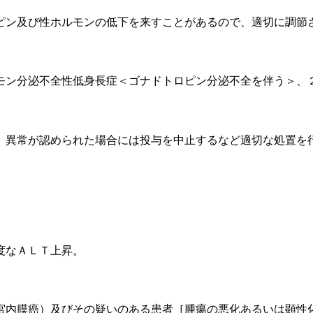
ピン及び性ホルモンの低下を来すことがあるので、適切に調節
モン分泌不全性低身長症＜ゴナドトロピン分泌不全を伴う＞、
、異常が認められた場合には投与を中止するなど適切な処置を
度なＡＬＴ上昇。
宮内膜癌）及びその疑いのある患者［腫瘍の悪化あるいは顕性