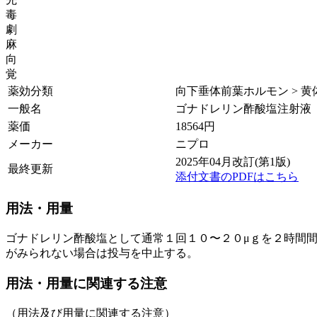
毒
劇
麻
向
覚
薬効分類
向下垂体前葉ホルモン > 黄
一般名
ゴナドレリン酢酸塩注射液
薬価
18564
円
メーカー
ニプロ
2025年04月改訂(第1版)
最終更新
添付文書のPDFはこちら
用法・用量
ゴナドレリン酢酸塩として通常１回１０〜２０μｇを２時間
がみられない場合は投与を中止する。
用法・用量に関連する注意
（用法及び用量に関連する注意）