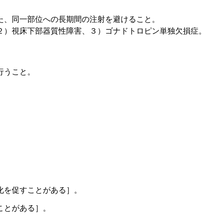
た、同一部位への長期間の注射を避けること。
２）視床下部器質性障害、３）ゴナドトロピン単独欠損症。
行うこと。
化を促すことがある］。
ことがある］。