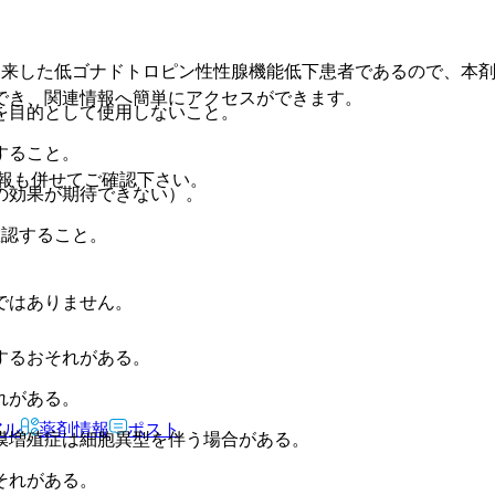
を来した低ゴナドトロピン性性腺機能低下患者であるので、本
でき、関連情報へ簡単にアクセスができます。
を目的として使用しないこと。
すること。
報も併せてご確認下さい。
の効果が期待できない）。
確認すること。
ではありません。
するおそれがある。
れがある。
アル
薬剤情報
ポスト
膜増殖症は細胞異型を伴う場合がある。
それがある。