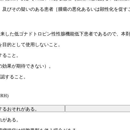
）及びその疑いのある患者［腫瘍の悪化あるいは顕性化を促す
を来した低ゴナドトロピン性性腺機能低下患者であるので、本
を目的として使用しないこと。
すること。
の効果が期待できない）。
確認すること。
RH)
するおそれがある。
れがある。