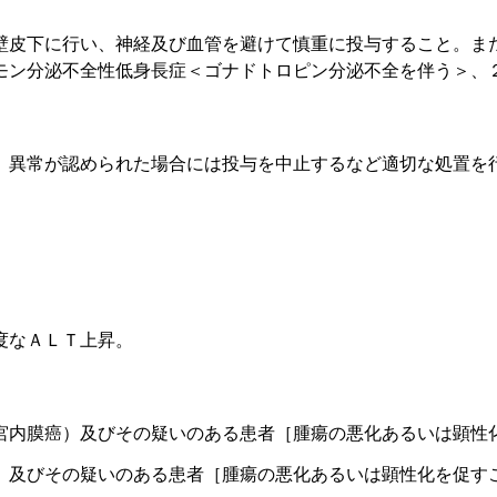
壁皮下に行い、神経及び血管を避けて慎重に投与すること。ま
モン分泌不全性低身長症＜ゴナドトロピン分泌不全を伴う＞、
、異常が認められた場合には投与を中止するなど適切な処置を
度なＡＬＴ上昇。
宮内膜癌）及びその疑いのある患者［腫瘍の悪化あるいは顕性
）及びその疑いのある患者［腫瘍の悪化あるいは顕性化を促す