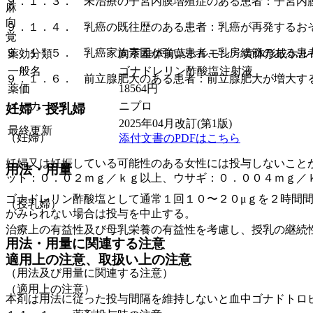
９．１．３． 未治療の子宮内膜増殖症のある患者：子宮内
麻
向
９．１．４． 乳癌の既往歴のある患者：乳癌が再発するお
覚
９．１．５． 乳癌家族素因が強い患者、乳房結節のある患
薬効分類
向下垂体前葉ホルモン > 黄体形成ホルモ
一般名
ゴナドレリン酢酸塩注射液
９．１．６． 前立腺肥大のある患者：前立腺肥大が増大す
薬価
18564
円
メーカー
ニプロ
妊婦・授乳婦
2025年04月改訂(第1版)
最終更新
（妊婦）
添付文書のPDFはこちら
妊婦又は妊娠している可能性のある女性には投与しないこと
用法・用量
ット：０．０２ｍｇ／ｋｇ以上、ウサギ：０．００４ｍｇ／
ゴナドレリン酢酸塩として通常１回１０〜２０μｇを２時間
（授乳婦）
がみられない場合は投与を中止する。
治療上の有益性及び母乳栄養の有益性を考慮し、授乳の継続
用法・用量に関連する注意
適用上の注意、取扱い上の注意
（用法及び用量に関連する注意）
（適用上の注意）
本剤は用法に従った投与間隔を維持しないと血中ゴナドトロ