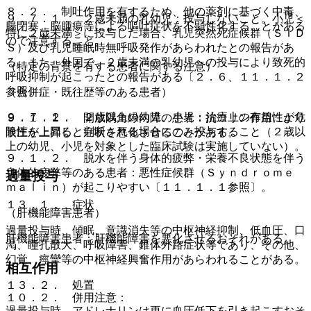
８．２． 制吐作用を有するため、他の薬剤に基づく中毒、
９．７．１． ２歳未満の乳幼児：投与しないこと。小児＜
腸閉塞、脳腫瘍等による嘔吐症状を不顕性化することがある
特に２歳未満＞に投与した場合、乳児突然死症候群（ＳＩＤ
ので注意すること。
Ｓ）及び乳児睡眠時無呼吸発作があらわれたとの報告があ
る。また、外国で、２歳未満の乳幼児への投与により致死的
（特定の背景を有する患者に関する注意）
呼吸抑制が起こったとの報告がある〔２．６、１１．１．２
参照〕。
（合併症・既往歴等のある患者）
９．７．２． ２歳以上の幼児、小児：治療上の有益性が危
９．１．１． 開放隅角緑内障の患者：抗コリン作用により
険性を上回ると判断される場合にのみ投与すること（２歳以
眼圧が上昇し、症状を悪化させることがある。
上の幼児、小児を対象とした臨床試験は実施していない）。
９．１．２． 脱水を伴う身体的疲弊・栄養不良状態を伴う
身体的疲弊等のある患者：悪性症候群（Ｓｙｎｄｒｏｍｅ
過量投与
ｍａｌｉｎ）が起こりやすい〔１１．１．１参照〕。
１３．１． 症状
（肝機能障害患者）
過量投与時、傾眠、意識消失等の中枢神経抑制、低血圧、口
肝機能障害患者：肝機能障害を悪化させるおそれがある。
渇、瞳孔散大、呼吸障害、錐体外路症状等であり、その他、
幻覚、痙攣等の中枢神経興奮作用があらわれることがある。
相互作用
１３．２． 処置
１０．２． 併用注意：
過量投与時、アドレナリンは更に血圧低下を引き起こすおそ