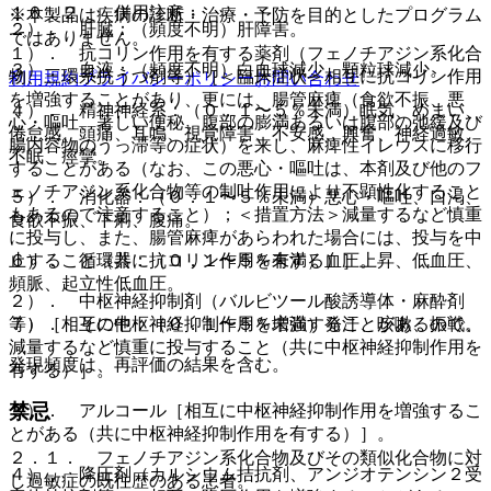
１０．２． 併用注意：
※本製品は疾病の診断・治療・予防を目的としたプログラム
２）． 肝臓：（頻度不明）肝障害。
ではありません。
１）． 抗コリン作用を有する薬剤（フェノチアジン系化合
３）． 血液：（頻度不明）白血球減少、顆粒球減少。
物、三環系抗うつ剤等）［＜臨床症状＞相互に抗コリン作用
利用規約
プライバシーポリシー
お問い合わせ
を増強することがあり、更には、腸管麻痺（食欲不振、悪
４）． 精神神経系：（０．１〜５％未満）眠気、めまい、
心・嘔吐、著しい便秘、腹部の膨満あるいは腹部の弛緩及び
倦怠感、頭痛、耳鳴、視覚障害、不安感、興奮、神経過敏、
腸内容物のうっ滞等の症状）を来し、麻痺性イレウスに移行
不眠、痙攣。
することがある（なお、この悪心・嘔吐は、本剤及び他のフ
ェノチアジン系化合物等の制吐作用により不顕性化すること
５）． 消化器：（０．１〜５％未満）悪心・嘔吐、口渇、
もあるので注意すること）；＜措置方法＞減量するなど慎重
食欲不振、下痢、腹痛。
に投与し、また、腸管麻痺があらわれた場合には、投与を中
止すること（共に抗コリン作用を有する）］。
６）． 循環器：（０．１〜５％未満）血圧上昇、低血圧、
頻脈、起立性低血圧。
２）． 中枢神経抑制剤（バルビツール酸誘導体・麻酔剤
等）［相互に中枢神経抑制作用を増強することがあるので、
７）． その他：（０．１〜５％未満）発汗、咳嗽、振戦。
減量するなど慎重に投与すること（共に中枢神経抑制作用を
発現頻度は、再評価の結果を含む。
有する）］。
禁忌
３）． アルコール［相互に中枢神経抑制作用を増強するこ
とがある（共に中枢神経抑制作用を有する）］。
２．１． フェノチアジン系化合物及びその類似化合物に対
４）． 降圧剤（カルシウム拮抗剤、アンジオテンシン２受
し過敏症の既往歴のある患者。