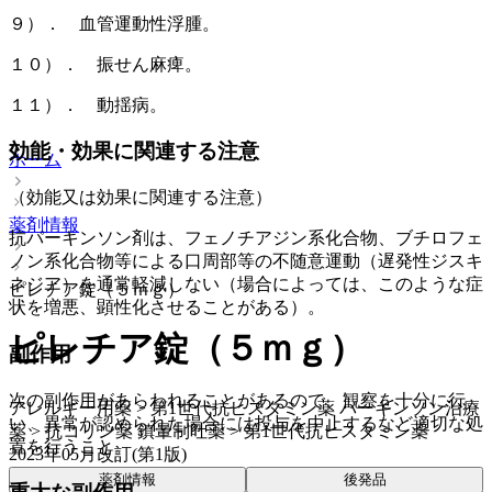
９）． 血管運動性浮腫。
１０）． 振せん麻痺。
１１）． 動揺病。
効能・効果に関連する注意
ホーム
（効能又は効果に関連する注意）
薬剤情報
抗パーキンソン剤は、フェノチアジン系化合物、ブチロフェ
ノン系化合物等による口周部等の不随意運動（遅発性ジスキ
ネジア）を通常軽減しない（場合によっては、このような症
ピレチア錠（５ｍｇ）
状を増悪、顕性化させることがある）。
ピレチア錠（５ｍｇ）
副作用
次の副作用があらわれることがあるので、観察を十分に行
アレルギー用薬 > 第1世代抗ヒスタミン薬 パーキンソン治療
い、異常が認められた場合には投与を中止するなど適切な処
薬 > 抗コリン薬 鎮暈制吐薬 > 第1世代抗ヒスタミン薬
置を行うこと。
2023年05月改訂(第1版)
薬剤情報
後発品