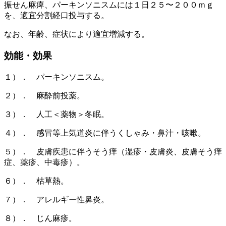
振せん麻痺、パーキンソニスムには１日２５〜２００ｍｇ
を、適宜分割経口投与する。
なお、年齢、症状により適宜増減する。
効能・効果
１）． パーキンソニスム。
２）． 麻酔前投薬。
３）． 人工＜薬物＞冬眠。
４）． 感冒等上気道炎に伴うくしゃみ・鼻汁・咳嗽。
５）． 皮膚疾患に伴うそう痒（湿疹・皮膚炎、皮膚そう痒
症、薬疹、中毒疹）。
６）． 枯草熱。
７）． アレルギー性鼻炎。
８）． じん麻疹。