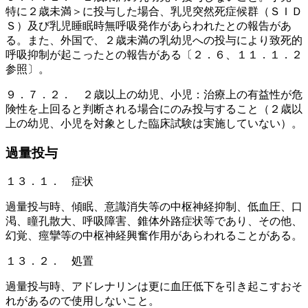
特に２歳未満＞に投与した場合、乳児突然死症候群（ＳＩＤ
Ｓ）及び乳児睡眠時無呼吸発作があらわれたとの報告があ
る。また、外国で、２歳未満の乳幼児への投与により致死的
呼吸抑制が起こったとの報告がある〔２．６、１１．１．２
参照〕。
９．７．２． ２歳以上の幼児、小児：治療上の有益性が危
険性を上回ると判断される場合にのみ投与すること（２歳以
上の幼児、小児を対象とした臨床試験は実施していない）。
過量投与
１３．１． 症状
過量投与時、傾眠、意識消失等の中枢神経抑制、低血圧、口
渇、瞳孔散大、呼吸障害、錐体外路症状等であり、その他、
幻覚、痙攣等の中枢神経興奮作用があらわれることがある。
１３．２． 処置
過量投与時、アドレナリンは更に血圧低下を引き起こすおそ
れがあるので使用しないこと。