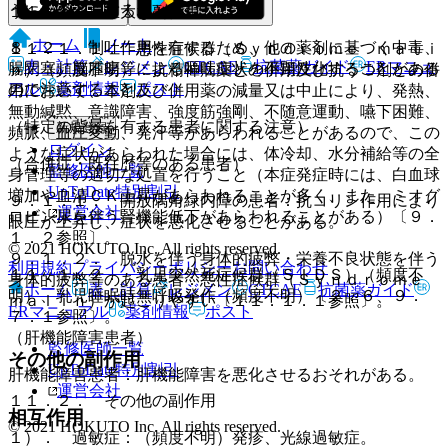
うに十分注意すること。
１１．１． 重大な副作用
ホーム
ノート
８．２． 制吐作用を有するため、他の薬剤に基づく中毒、
１１．１．１． 悪性症候群（Ｓｙｎｄｒｏｍｅ ｍａｌｉ
表・計算
レジメン
CTCAE
抗菌薬ガイド
ERマニュ
腸閉塞、脳腫瘍等による嘔吐症状を不顕性化することがある
ｎ）（頻度不明）：抗精神病薬との併用及び抗うつ剤との併
アル
薬剤情報
ポスト
ので注意すること。
用において、本剤及び併用薬の減量又は中止により、発熱、
無動緘黙、意識障害、強度筋強剛、不随意運動、嚥下困難、
（特定の背景を有する患者に関する注意）
新規登録
頻脈、血圧変動、発汗等があらわれることがあるので、この
ログイン
ような症状があらわれた場合には、体冷却、水分補給等の全
（合併症・既往歴等のある患者）
監修医師一覧
身管理等の適切な処置を行うこと（本症発症時には、白血球
UpToDate特別割引
増加や血清ＣＫ上昇があらわれることが多く、また、ミオグ
９．１．１． 開放隅角緑内障の患者：抗コリン作用により
運営会社
ロビン尿を伴う腎機能低下があらわれることがある）〔９．
眼圧が上昇し、症状を悪化させることがある。
１．２参照〕。
© 2021 HOKUTO Inc. All rights reserved.
９．１．２． 脱水を伴う身体的疲弊・栄養不良状態を伴う
利用規約
プライバシーポリシー
お問い合わせ
１１．１．２． 乳児突然死症候群（ＳＩＤＳ）（頻度不
身体的疲弊等のある患者：悪性症候群（Ｓｙｎｄｒｏｍｅ
ホーム
表・計算
レジメン
CTCAE
抗菌薬ガイド
明）、乳児睡眠時無呼吸発作（頻度不明）〔２．６、９．
ｍａｌｉｎ）が起こりやすい〔１１．１．１参照〕。
ERマニュアル
薬剤情報
ポスト
７．１参照〕。
（肝機能障害患者）
監修医師一覧
その他の副作用
UpToDate特別割引
肝機能障害患者：肝機能障害を悪化させるおそれがある。
運営会社
１１．２． その他の副作用
相互作用
© 2021 HOKUTO Inc. All rights reserved.
１）． 過敏症：（頻度不明）発疹、光線過敏症。