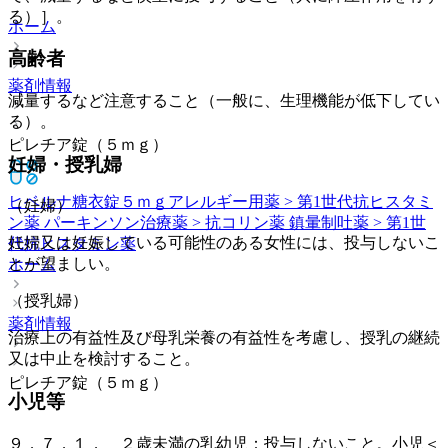
る）］。
ホーム
高齢者
薬剤情報
減量するなど注意すること（一般に、生理機能が低下してい
る）。
ピレチア錠（５ｍｇ）
妊婦・授乳婦
ヒベルナ糖衣錠５ｍｇ
アレルギー用薬 > 第1世代抗ヒスタミ
（妊婦）
ン薬 パーキンソン治療薬 > 抗コリン薬 鎮暈制吐薬 > 第1世
妊婦又は妊娠している可能性のある女性には、投与しないこ
代抗ヒスタミン薬
とが望ましい。
ホーム
（授乳婦）
薬剤情報
治療上の有益性及び母乳栄養の有益性を考慮し、授乳の継続
又は中止を検討すること。
ピレチア錠（５ｍｇ）
小児等
９．７．１． ２歳未満の乳幼児：投与しないこと。小児＜