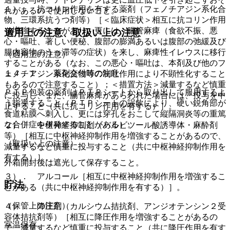
１）． 抗コリン作用を有する薬剤（フェノチアジン系化合
れがあるので使用しないこと。
物、三環系抗うつ剤等）［＜臨床症状＞相互に抗コリン作用
を増強することがあり、更には、腸管麻痺（食欲不振、悪
適用上の注意、取扱い上の注意
心・嘔吐、著しい便秘、腹部の膨満あるいは腹部の弛緩及び
腸内容物のうっ滞等の症状）を来し、麻痺性イレウスに移行
（適用上の注意）
することがある（なお、この悪心・嘔吐は、本剤及び他のフ
１４．１． 薬剤交付時の注意
ェノチアジン系化合物等の制吐作用により不顕性化すること
もあるので注意すること）；＜措置方法＞減量するなど慎重
ＰＴＰ包装の薬剤はＰＴＰシートから取り出して服用するよ
に投与し、また、腸管麻痺があらわれた場合には、投与を中
う指導すること（ＰＴＰシートの誤飲により、硬い鋭角部が
止すること（共に抗コリン作用を有する）］。
食道粘膜へ刺入し、更には穿孔をおこして縦隔洞炎等の重篤
な合併症を併発することがある）。
２）． 中枢神経抑制剤（バルビツール酸誘導体・麻酔剤
等）［相互に中枢神経抑制作用を増強することがあるので、
（取扱い上の注意）
減量するなど慎重に投与すること（共に中枢神経抑制作用を
有する）］。
外箱開封後は遮光して保存すること。
３）． アルコール［相互に中枢神経抑制作用を増強するこ
貯法
とがある（共に中枢神経抑制作用を有する）］。
（保管上の注意）
４）． 降圧剤（カルシウム拮抗剤、アンジオテンシン２受
容体拮抗剤等）［相互に降圧作用を増強することがあるの
室温保存。
で、減量するなど慎重に投与すること（共に降圧作用を有す