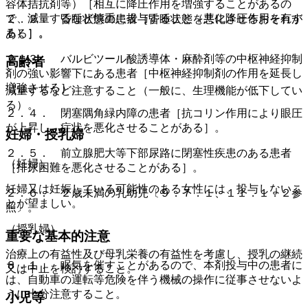
容体拮抗剤等）［相互に降圧作用を増強することがあるの
で、減量するなど慎重に投与すること（共に降圧作用を有す
２．２． 昏睡状態の患者［昏睡状態を悪化させるおそれが
る）］。
ある］。
２．３． バルビツール酸誘導体・麻酔剤等の中枢神経抑制
高齢者
剤の強い影響下にある患者［中枢神経抑制剤の作用を延長し
増強させる］。
減量するなど注意すること（一般に、生理機能が低下してい
る）。
２．４． 閉塞隅角緑内障の患者［抗コリン作用により眼圧
が上昇し、症状を悪化させることがある］。
妊婦・授乳婦
２．５． 前立腺肥大等下部尿路に閉塞性疾患のある患者
（妊婦）
［排尿困難を悪化させることがある］。
妊婦又は妊娠している可能性のある女性には、投与しないこ
２．６． ２歳未満の乳幼児〔９．７．１、１１．１．２参
とが望ましい。
照〕。
（授乳婦）
重要な基本的注意
治療上の有益性及び母乳栄養の有益性を考慮し、授乳の継続
８．１． 眠気を催すことがあるので、本剤投与中の患者に
又は中止を検討すること。
は、自動車の運転等危険を伴う機械の操作に従事させないよ
うに十分注意すること。
小児等