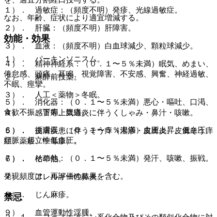
１）． 過敏症：（頻度不明）発疹、光線過敏症。
なお、年齢、症状により適宜増減する。
２）． 肝臓：（頻度不明）肝障害。
効能・効果
３）． 血液：（頻度不明）白血球減少、顆粒球減少。
１）． パーキンソニスム。
４）． 精神神経系：（０．１〜５％未満）眠気、めまい、
倦怠感、頭痛、耳鳴、視覚障害、不安感、興奮、神経過敏、
２）． 麻酔前投薬。
不眠、痙攣。
３）． 人工＜薬物＞冬眠。
５）． 消化器：（０．１〜５％未満）悪心・嘔吐、口渇、
食欲不振、下痢、腹痛。
４）． 感冒等上気道炎に伴うくしゃみ・鼻汁・咳嗽。
６）． 循環器：（０．１〜５％未満）血圧上昇、低血圧、
５）． 皮膚疾患に伴うそう痒（湿疹・皮膚炎、皮膚そう痒
頻脈、起立性低血圧。
症、薬疹、中毒疹）。
７）． その他：（０．１〜５％未満）発汗、咳嗽、振戦。
６）． 枯草熱。
発現頻度は、再評価の結果を含む。
７）． アレルギー性鼻炎。
８）． じん麻疹。
禁忌
９）． 血管運動性浮腫。