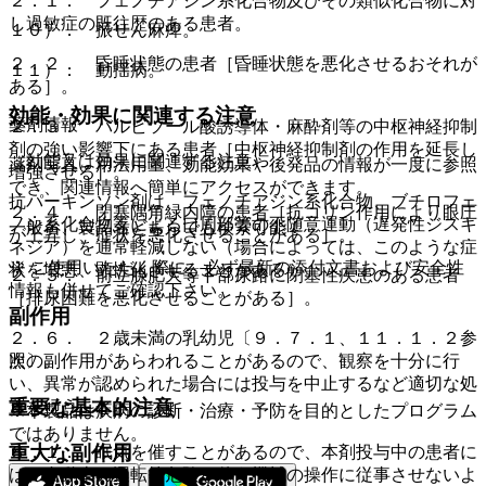
２．１． フェノチアジン系化合物及びその類似化合物に対
し過敏症の既往歴のある患者。
１０）． 振せん麻痺。
２．２． 昏睡状態の患者［昏睡状態を悪化させるおそれが
１１）． 動揺病。
ある］。
効能・効果に関連する注意
薬剤情報
２．３． バルビツール酸誘導体・麻酔剤等の中枢神経抑制
剤の強い影響下にある患者［中枢神経抑制剤の作用を延長し
（効能又は効果に関連する注意）
薬剤写真、用法用量、効能効果や後発品の情報が一度に参照
増強させる］。
でき、関連情報へ簡単にアクセスができます。
抗パーキンソン剤は、フェノチアジン系化合物、ブチロフェ
２．４． 閉塞隅角緑内障の患者［抗コリン作用により眼圧
ノン系化合物等による口周部等の不随意運動（遅発性ジスキ
一般名、製品名どちらでも検索可能！
が上昇し、症状を悪化させることがある］。
ネジア）を通常軽減しない（場合によっては、このような症
※ ご使用いただく際に、必ず最新の添付文書および安全性
状を増悪、顕性化させることがある）。
２．５． 前立腺肥大等下部尿路に閉塞性疾患のある患者
情報も併せてご確認下さい。
［排尿困難を悪化させることがある］。
副作用
２．６． ２歳未満の乳幼児〔９．７．１、１１．１．２参
照〕。
次の副作用があらわれることがあるので、観察を十分に行
い、異常が認められた場合には投与を中止するなど適切な処
重要な基本的注意
置を行うこと。
※本製品は疾病の診断・治療・予防を目的としたプログラム
ではありません。
重大な副作用
８．１． 眠気を催すことがあるので、本剤投与中の患者に
は、自動車の運転等危険を伴う機械の操作に従事させないよ