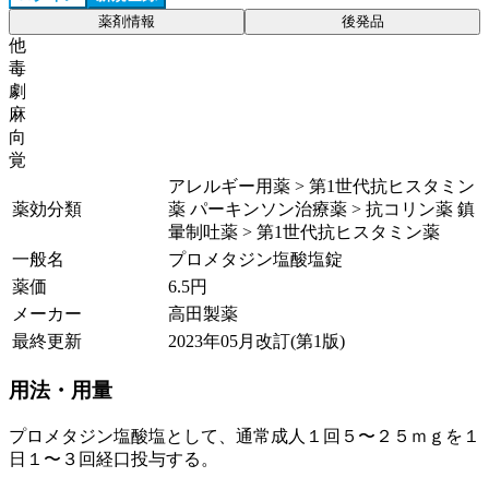
薬剤情報
後発品
他
毒
劇
麻
向
覚
アレルギー用薬 > 第1世代抗ヒスタミン
薬効分類
薬 パーキンソン治療薬 > 抗コリン薬 鎮
暈制吐薬 > 第1世代抗ヒスタミン薬
一般名
プロメタジン塩酸塩錠
薬価
6.5
円
メーカー
高田製薬
最終更新
2023年05月改訂(第1版)
用法・用量
プロメタジン塩酸塩として、通常成人１回５〜２５ｍｇを１
日１〜３回経口投与する。