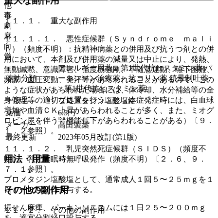
重大な副作用
他
毒
１１．１． 重大な副作用
劇
麻
１１．１．１． 悪性症候群（Ｓｙｎｄｒｏｍｅ ｍａｌｉ
向
ｎ）（頻度不明）：抗精神病薬との併用及び抗うつ剤との併
覚
用において、本剤及び併用薬の減量又は中止により、発熱、
アレルギー用薬 > 第1世代抗ヒスタミン薬 パ
無動緘黙、意識障害、強度筋強剛、不随意運動、嚥下困難、
薬効分類
ーキンソン治療薬 > 抗コリン薬 鎮暈制吐薬
頻脈、血圧変動、発汗等があらわれることがあるので、この
> 第1世代抗ヒスタミン薬
ような症状があらわれた場合には、体冷却、水分補給等の全
身管理等の適切な処置を行うこと（本症発症時には、白血球
一般名
プロメタジン塩酸塩錠
増加や血清ＣＫ上昇があらわれることが多く、また、ミオグ
薬価
6.5
円
ロビン尿を伴う腎機能低下があらわれることがある）〔９．
メーカー
高田製薬
１．２参照〕。
最終更新
2023年05月改訂(第1版)
１１．１．２． 乳児突然死症候群（ＳＩＤＳ）（頻度不
用法・用量
明）、乳児睡眠時無呼吸発作（頻度不明）〔２．６、９．
７．１参照〕。
プロメタジン塩酸塩として、通常成人１回５〜２５ｍｇを１
その他の副作用
日１〜３回経口投与する。
振せん麻痺、パーキンソニスムには１日２５〜２００ｍｇ
１１．２． その他の副作用
を、適宜分割経口投与する。