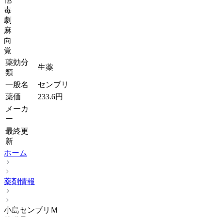
毒
劇
麻
向
覚
薬効分
生薬
類
一般名
センブリ
薬価
233.6
円
メーカ
ー
最終更
新
ホーム
薬剤情報
小島センブリＭ