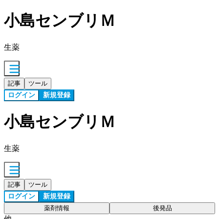
小島センブリＭ
生薬
記事
ツール
ログイン
新規登録
小島センブリＭ
生薬
記事
ツール
ログイン
新規登録
薬剤情報
後発品
他