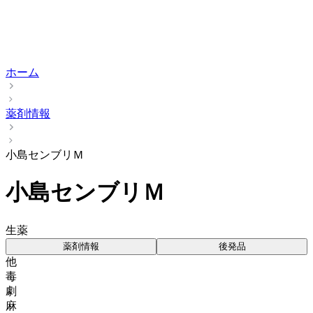
ホーム
薬剤情報
小島センブリＭ
小島センブリＭ
生薬
薬剤情報
後発品
他
毒
劇
麻