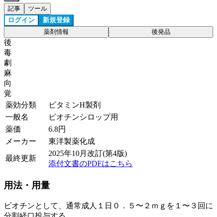
記事
ツール
ログイン
新規登録
薬剤情報
後発品
後
毒
劇
麻
向
覚
薬効分類
ビタミンH製剤
一般名
ビオチンシロップ用
薬価
6.8
円
メーカー
東洋製薬化成
2025年10月改訂(第4版)
最終更新
添付文書のPDFはこちら
用法・用量
ビオチンとして、通常成人１日０．５〜２ｍｇを１〜３回に
分割経口投与する。