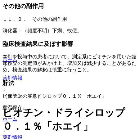
その他の副作用
１１．２． その他の副作用
消化器：（頻度不明）下痢、軟便。
臨床検査結果に及ぼす影響
本剤を投与中の患者において、測定系にビオチンを用いた臨
ホーム
床検査の測定値がみかけ上、増加又は減少することがあるた
め、検査結果の解釈は慎重に行うこと。
薬剤情報
貯法
ビオチン・ドライシロップ０．１％「ホエイ」
（保管上の注意）
室温保存。
ビオチン・ドライシロップ
ホーム
０．１％「ホエイ」
薬剤情報