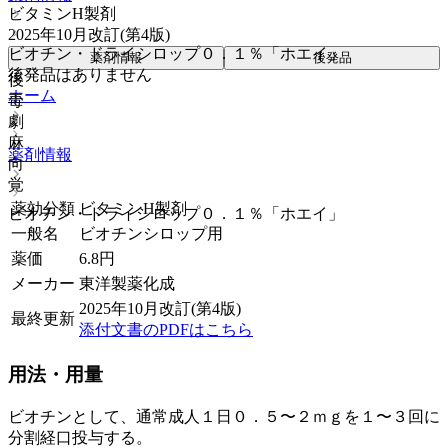
ビタミンH製剤
2025年10月改訂(第4版)
ビオチン・ドライシロップ０．１％「ホエイ」
薬剤情報
後発品
後発品はありません
後
ホーム
毒
劇
麻
薬剤情報
向
覚
薬効分類
ビタミンH製剤
ビオチン・ドライシロップ０．１％「ホエイ」
一般名
ビオチンシロップ用
薬価
6.8
円
メーカー
東洋製薬化成
2025年10月改訂(第4版)
最終更新
添付文書のPDFはこちら
用法・用量
ビオチンとして、通常成人１日０．５〜２ｍｇを１〜３回に
分割経口投与する。