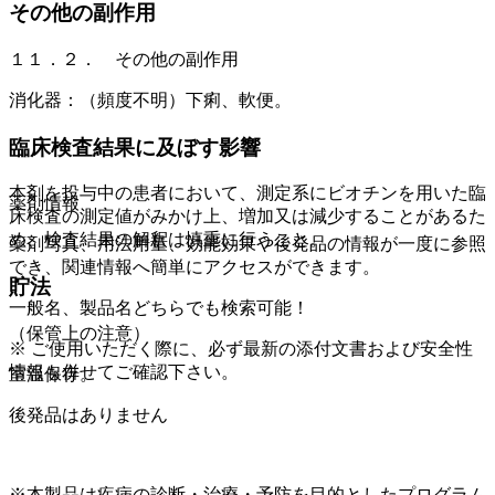
その他の副作用
１１．２． その他の副作用
消化器：（頻度不明）下痢、軟便。
臨床検査結果に及ぼす影響
本剤を投与中の患者において、測定系にビオチンを用いた臨
薬剤情報
床検査の測定値がみかけ上、増加又は減少することがあるた
め、検査結果の解釈は慎重に行うこと。
薬剤写真、用法用量、効能効果や後発品の情報が一度に参照
でき、関連情報へ簡単にアクセスができます。
貯法
一般名、製品名どちらでも検索可能！
（保管上の注意）
※ ご使用いただく際に、必ず最新の添付文書および安全性
情報も併せてご確認下さい。
室温保存。
後発品はありません
※本製品は疾病の診断・治療・予防を目的としたプログラム