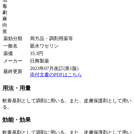
毒
劇
麻
向
覚
薬効分類
局方品・調剤用薬等
一般名
親水ワセリン
薬価
35.3
円
メーカー
日興製薬
2023年07月改訂(第1版)
最終更新
添付文書のPDFはこちら
用法・用量
軟膏基剤として調剤に用いる。また、皮膚保護剤として用い
る。
効能・効果
軟膏基剤として調剤に用いる。また、皮膚保護剤として用い