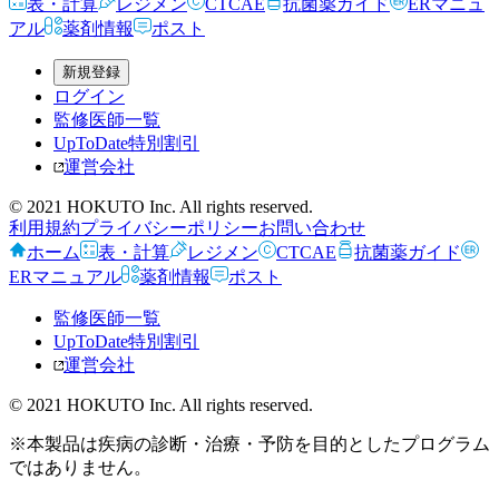
表・計算
レジメン
CTCAE
抗菌薬ガイド
ERマニュ
アル
薬剤情報
ポスト
新規登録
ログイン
監修医師一覧
UpToDate特別割引
運営会社
© 2021 HOKUTO Inc. All rights reserved.
利用規約
プライバシーポリシー
お問い合わせ
ホーム
表・計算
レジメン
CTCAE
抗菌薬ガイド
ERマニュアル
薬剤情報
ポスト
監修医師一覧
UpToDate特別割引
運営会社
© 2021 HOKUTO Inc. All rights reserved.
※本製品は疾病の診断・治療・予防を目的としたプログラム
ではありません。