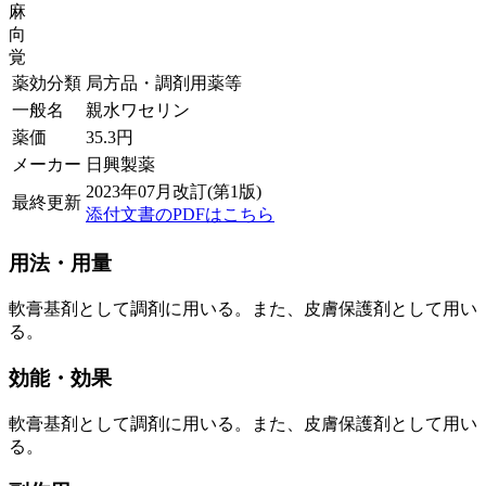
麻
向
覚
薬効分類
局方品・調剤用薬等
一般名
親水ワセリン
薬価
35.3
円
メーカー
日興製薬
2023年07月改訂(第1版)
最終更新
添付文書のPDFはこちら
用法・用量
軟膏基剤として調剤に用いる。また、皮膚保護剤として用い
る。
効能・効果
軟膏基剤として調剤に用いる。また、皮膚保護剤として用い
る。