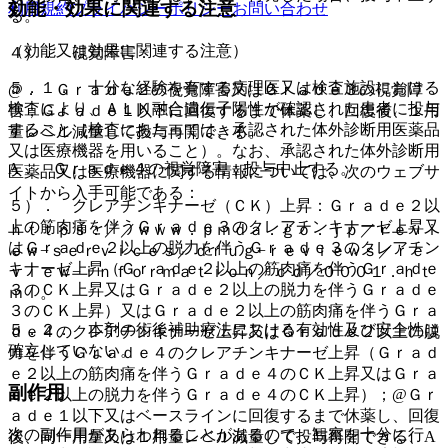
効能・効果に関連する注意
利用規約
プライバシーポリシー
お問い合わせ
る。
（効能又は効果に関連する注意）
４）． 視覚障害：
５．１． 十分な経験を有する病理医又は検査施設における
@． Ｇｒａｄｅ２の視覚障害又はＧｒａｄｅ３の視覚障
検査により、ＡＬＫ融合遺伝子陽性が確認された患者に投与
害；Ｇｒａｄｅ１以下に回復するまで休薬し、回復後、１用
すること（検査にあたっては、承認された体外診断用医薬品
量レベル減量して投与再開できる。
又は医療機器を用いること）。なお、承認された体外診断用
A． Ｇｒａｄｅ４の視覚障害；投与中止する。
医薬品又は医療機器に関する情報については、次のウェブサ
イトから入手可能である：
５）． クレアチンキナーゼ（ＣＫ）上昇：Ｇｒａｄｅ２以
上の筋肉痛を伴うＧｒａｄｅ３のクレアチンキナーゼ上昇又
ｈｔｔｐｓ：／／ｗｗｗ．ｐｍｄａ．ｇｏ．ｊｐ／ｒｅｖｉ
はＧｒａｄｅ２以上の脱力を伴うＧｒａｄｅ３のクレアチン
ｅｗ−ｓｅｒｖｉｃｅｓ／ｄｒｕｇ−ｒｅｖｉｅｗｓ／ｒｅ
キナーゼ上昇（Ｇｒａｄｅ２以上の筋肉痛を伴うＧｒａｄｅ
ｖｉｅｗ−ｉｎｆｏｒｍａｔｉｏｎ／ｃｄ／０００１．ｈｔ
３のＣＫ上昇又はＧｒａｄｅ２以上の脱力を伴うＧｒａｄｅ
ｍｌ。
３のＣＫ上昇）又はＧｒａｄｅ２以上の筋肉痛を伴うＧｒａ
５．２． 本剤の術後補助療法における有効性及び安全性は
ｄｅ４のクレアチンキナーゼ上昇又はＧｒａｄｅ２以上の脱
確立していない。
力を伴うＧｒａｄｅ４のクレアチンキナーゼ上昇（Ｇｒａｄ
ｅ２以上の筋肉痛を伴うＧｒａｄｅ４のＣＫ上昇又はＧｒａ
副作用
ｄｅ２以上の脱力を伴うＧｒａｄｅ４のＣＫ上昇）；@Ｇｒ
ａｄｅ１以下又はベースラインに回復するまで休薬し、回復
次の副作用があらわれることがあるので、観察を十分に行
後、同一用量又は１用量レベル減量して投与再開できる、A