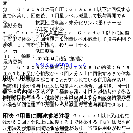
麻
@． Ｇｒａｄｅ３の高血圧；Ｇｒａｄｅ１以下に回復する
向
まで休薬し、回復後、１用量レベル減量して投与再開でき
覚
る。
抗悪性腫瘍薬 > 未分化リンパ腫キナーゼ
薬効分類
(ALK) 阻害薬
A． Ｇｒａｄｅ４の高血圧；ａ．Ｇｒａｄｅ１以下に回復
一般名
ブリグチニブ錠
するまで休薬し、回復後、１用量レベル減量して投与再開で
薬価
4117
円
きる、ｂ．再発した場合、投与中止する。
メーカー
武田薬品
３）． 徐脈：
2025年04月改訂(第5版)
最終更新
添付文書のPDFはこちら
@． Ｇｒａｄｅ２の徐脈又はＧｒａｄｅ３の徐脈；Ｇｒａ
ｄｅ１以下又は心拍数が６０回／分以上に回復するまで休薬
用法・用量
する［ａ．徐脈を起こすことが知られている併用薬があり、
当該併用薬が投与中止又は減量された場合、回復後、同一用
通常、成人にはブリグチニブとして、１日１回９０ｍｇを７
量で投与再開できる、ｂ．徐脈を起こすことが知られている
日間経口投与する。その後、１日１回１８０ｍｇを経口投与
併用薬が投与中止・減量されない場合、又は当該併用薬がな
する。なお、患者の状態により適宜減量する。
い場合、回復後、１用量レベル減量して投与再開できる］。
用法・用量に関連する注意
A． Ｇｒａｄｅ４の徐脈；ａ．Ｇｒａｄｅ１以下又は心拍
数が６０回／分以上に回復するまで休薬する［ａ）徐脈を起
こすことが知られている併用薬があり、当該併用薬が投与中
（用法及び用量に関連する注意）