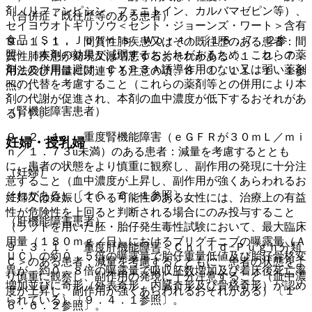
剤（リファンピシン、フェニトイン、カルバマゼピン等）、
（合併症・既往歴等のある患者）
セイヨウオトギリソウ＜セント・ジョーンズ・ワート＞含有
食品（Ｓｔ．Ｊｏｈｎ’ｓ Ｗｏｒｔ）〔１６．７．２参
９．１．１． 間質性肺疾患又はその既往歴のある患者：間
照〕［本剤の効果が減弱するおそれがあるため、これらの薬
質性肺疾患が発現又は増悪するおそれがある〔１．２、７．
剤との併用は避け、ＣＹＰ３Ａ誘導作用のない又は弱い薬剤
用法及び用量に関連する注意の項、８．１、１１．１．１参
への代替を考慮すること（これらの薬剤等との併用により本
照〕。
剤の代謝が促進され、本剤の血中濃度が低下するおそれがあ
（腎機能障害患者）
る）］。
９．２．１． 重度腎機能障害（ｅＧＦＲが３０ｍＬ／ｍｉ
妊婦・授乳婦
ｎ／１．７３u未満）のある患者：減量を考慮するととも
に、患者の状態をより慎重に観察し、副作用の発現に十分注
（妊婦）
意すること（血中濃度が上昇し、副作用が強くあらわれるお
それがある）〔１６．６．１参照〕。
妊婦又は妊娠している可能性のある女性には、治療上の有益
性が危険性を上回ると判断される場合にのみ投与すること
（肝機能障害患者）
（ラットを用いた胚・胎仔発生毒性試験において、最大臨床
用量（１８０ｍｇ／日）におけるブリグチニブの曝露量（Ａ
９．３．１． 重度肝機能障害＜Ｃｈｉｌｄ−Ｐｕｇｈ分類
ＵＣ）の約０．５倍の曝露量で胎仔重量低値及び胎仔骨格変
Ｃ＞のある患者：減量を考慮するとともに、患者の状態をよ
異が、約０．８倍の曝露量で吸収胚数増加及び着床後死亡率
り慎重に観察し、副作用の発現に十分注意すること（血中濃
増加並びに奇形（外表奇形、内臓奇形及び骨格奇形）が認め
度が上昇し、副作用が強くあらわれるおそれがある）〔１
られている）〔９．４．１参照〕。
６．６．２参照〕。