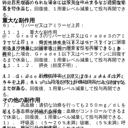
い、異常が認められた場合には投与を中止するなど適切な処
再発した場合、Ｇｒａｄｅ１以下又はベースラインに回復す
置を行うこと。
るまで休薬し、回復後、１用量レベル減量して投与再開でき
る。
重大な副作用
６）． リパーゼ又はアミラーゼ上昇：
１１．１． 重大な副作用
@． Ｇｒａｄｅ３のリパーゼ上昇又はＧｒａｄｅ３のアミ
ラーゼ上昇；ａ．Ｇｒａｄｅ１以下又はベースラインに回復
１１．１．１． 間質性肺疾患（６．３％）〔１．２、７．
するまで休薬し、回復後、同一用量で投与再開できる、ｂ．
用法及び用量に関連する注意の項、８．１、９．１．１参
再発した場合、Ｇｒａｄｅ１以下又はベースラインに回復す
照〕。
るまで休薬し、回復後、１用量レベル減量して投与再開でき
１１．１．２． 膵炎（頻度不明）。
る。
１１．１．３． 肝機能障害（３２．２％）：ＡＬＴ上昇、
A． Ｇｒａｄｅ４のリパーゼ上昇又はＧｒａｄｅ４のアミ
ＡＳＴ上昇、ＡＬ−Ｐ上昇等を伴う肝機能障害があらわれる
ラーゼ上昇；Ｇｒａｄｅ１以下又はベースラインに回復する
ことがある。
まで休薬し、回復後、１用量レベル減量して投与再開でき
る。
その他の副作用
７）． 高血糖：適切な治療を行っても２５０ｍｇ／ｄＬを
超える高血糖が持続する場合；血糖がコントロールできるま
１１．２． その他の副作用
で休薬し、回復後、１用量レベル減量して投与再開できる。
１）． 呼吸器：（５〜２０％未満）咳嗽、（５％未満）呼
８）． 前記以外の副作用：