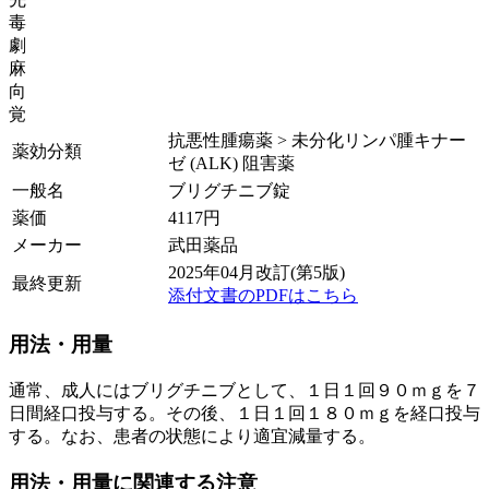
毒
劇
麻
向
覚
抗悪性腫瘍薬 > 未分化リンパ腫キナー
薬効分類
ゼ (ALK) 阻害薬
一般名
ブリグチニブ錠
薬価
4117
円
メーカー
武田薬品
2025年04月改訂(第5版)
最終更新
添付文書のPDFはこちら
用法・用量
通常、成人にはブリグチニブとして、１日１回９０ｍｇを７
日間経口投与する。その後、１日１回１８０ｍｇを経口投与
する。なお、患者の状態により適宜減量する。
用法・用量に関連する注意