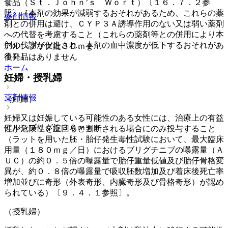
食品（Ｓｔ．Ｊｏｈｎ’ｓ Ｗｏｒｔ）〔１６．７．２参
照〕［本剤の効果が減弱するおそれがあるため、これらの薬
薬剤情報
剤との併用は避け、ＣＹＰ３Ａ誘導作用のない又は弱い薬剤
への代替を考慮すること（これらの薬剤等との併用により本
剤の代謝が促進され、本剤の血中濃度が低下するおそれがあ
アルンブリグ錠３０ｍｇ
る）］。
後発品はありません
ホーム
妊婦・授乳婦
薬剤情報
（妊婦）
妊婦又は妊娠している可能性のある女性には、治療上の有益
アルンブリグ錠３０ｍｇ
性が危険性を上回ると判断される場合にのみ投与すること
（ラットを用いた胚・胎仔発生毒性試験において、最大臨床
用量（１８０ｍｇ／日）におけるブリグチニブの曝露量（Ａ
ＵＣ）の約０．５倍の曝露量で胎仔重量低値及び胎仔骨格変
異が、約０．８倍の曝露量で吸収胚数増加及び着床後死亡率
増加並びに奇形（外表奇形、内臓奇形及び骨格奇形）が認め
られている）〔９．４．１参照〕。
（授乳婦）