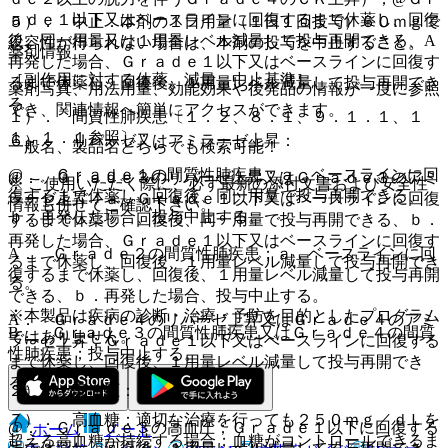
ａｄｅ１以下又はベースラインに回復するまで休薬し、回復
５）． 中止：本剤の１日用量（１日１回投与）６０ｍｇで
後、同一用量又は１用量レベル減量して投与再開できる、A
忍容性が得られない場合は、本剤の投与を中止すること。
薬剤情報
再発した場合、Ｇｒａｄｅ１以下又はベースラインに回復す
［副作用に対する休薬、減量、中止基準］
るまで休薬し、回復後、１用量レベル減量して投与再開でき
薬剤写真、用法用量、効能効果や後発品の情報が一度に参照
る。
でき、関連情報へ簡単にアクセスができます。
１）． 間質性肺疾患〔１．２、８．１、９．１．１、１
１．１．１参照〕：
６）． リパーゼ又はアミラーゼ上昇：
一般名、製品名どちらでも検索可能！
@． Ｇｒａｄｅ１の間質性肺疾患；ａ．ベースラインに回
@． Ｇｒａｄｅ３のリパーゼ上昇又はＧｒａｄｅ３のアミ
※ ご使用いただく際に、必ず最新の添付文書および安全性
復するまで休薬し、回復後、同一用量で投与再開できる、
ラーゼ上昇；ａ．Ｇｒａｄｅ１以下又はベースラインに回復
情報も併せてご確認下さい。
ｂ．再発した場合、投与中止する。
するまで休薬し、回復後、同一用量で投与再開できる、ｂ．
再発した場合、Ｇｒａｄｅ１以下又はベースラインに回復す
A． Ｇｒａｄｅ２の間質性肺疾患；ａ．ベースラインに回
るまで休薬し、回復後、１用量レベル減量して投与再開でき
復するまで休薬し、回復後、１用量レベル減量して投与再開
る。
できる、ｂ．再発した場合、投与中止する。
※本製品は疾病の診断・治療・予防を目的としたプログラム
A． Ｇｒａｄｅ４のリパーゼ上昇又はＧｒａｄｅ４のアミ
B． Ｇｒａｄｅ３の間質性肺疾患又はＧｒａｄｅ４の間質
ではありません。
ラーゼ上昇；Ｇｒａｄｅ１以下又はベースラインに回復する
性肺疾患；投与中止する。
まで休薬し、回復後、１用量レベル減量して投与再開でき
る。
２）． 高血圧：
７）． 高血糖：適切な治療を行っても２５０ｍｇ／ｄＬを
@． Ｇｒａｄｅ３の高血圧；Ｇｒａｄｅ１以下に回復する
ホーム
ノート
超える高血糖が持続する場合；血糖がコントロールできるま