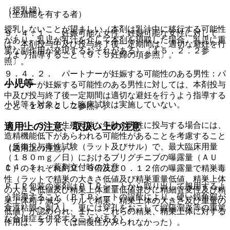
（授乳婦）
（生殖能を有する者）
授乳しないことが望ましい（本剤は乳汁中に移行する可能性
９．４．１． 妊娠可能な女性：妊娠可能な女性に対して
があり、乳児が乳汁を介して本剤を摂取した場合、乳児に重
は、本剤投与中及び投与終了後一定期間は、適切な避妊を行
篤な副作用が発現するおそれがある）〔１５．２．２参
うよう指導すること〔９．５妊婦の項参照〕。
照〕。
９．４．２． パートナーが妊娠する可能性のある男性：パ
小児等
ートナーが妊娠する可能性のある男性に対しては、本剤投与
中及び投与終了後一定期間は適切な避妊を行うよう指導する
小児等を対象とした臨床試験は実施していない。
こと〔１５．２．２参照〕。
９．４．３． 生殖可能な年齢の男性に投与する場合には、
適用上の注意、取扱い上の注意
造精機能低下があらわれる可能性があることを考慮すること
（反復投与毒性試験（ラット及びサル）で、最大臨床用量
（適用上の注意）
（１８０ｍｇ／日）におけるブリグチニブの曝露量（ＡＵ
１４．１． 薬剤交付時の注意
Ｃ）のそれぞれ約０．６倍及び０．１２倍の曝露量で精巣毒
性（ラットで精巣の大きさ低値及び精巣重量低値、精巣上体
ＰＴＰ包装の薬剤はＰＴＰシートから取り出して服用するよ
の大きさ低値及び精巣上体重量低値並びに精細管変性及び精
う指導すること（ＰＴＰシートの誤飲により、硬い鋭角部が
巣上体精子減少、サルで精巣、精巣上体の大きさ及び重量の
食道粘膜へ刺入し、更には穿孔をおこして縦隔洞炎等の重篤
低値）が認められ、また、これらの精巣、精巣上体に対する
な合併症を併発することがある）。
作用は、ラットでは回復性がみられなかった）。