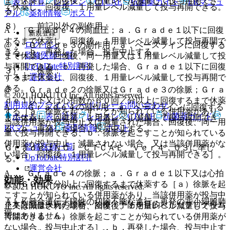
まで休薬し、回復後、１用量レベル減量して投与再開でき
表・計算
レジメン
CTCAE
抗菌薬ガイド
ERマニュ
で休薬し、回復後、１用量レベル減量して投与再開できる。
る。
アル
薬剤情報
ポスト
８）． 前記以外の副作用：
A． Ｇｒａｄｅ４の高血圧；ａ．Ｇｒａｄｅ１以下に回復
新規登録
するまで休薬し、回復後、１用量レベル減量して投与再開で
ログイン
@． Ｇｒａｄｅ３の副作用；ａ．ベースラインに回復する
きる、ｂ．再発した場合、投与中止する。
監修医師一覧
まで休薬し、回復後、同一用量又は１用量レベル減量して投
UpToDate特別割引
与再開できる、ｂ．再発した場合、Ｇｒａｄｅ１以下に回復
３）． 徐脈：
運営会社
するまで休薬し、回復後、１用量レベル減量して投与再開で
きる。
@． Ｇｒａｄｅ２の徐脈又はＧｒａｄｅ３の徐脈；Ｇｒａ
© 2021 HOKUTO Inc. All rights reserved.
ｄｅ１以下又は心拍数が６０回／分以上に回復するまで休薬
利用規約
プライバシーポリシー
お問い合わせ
A． Ｇｒａｄｅ４の副作用；ａ．ベースラインに回復する
する［ａ．徐脈を起こすことが知られている併用薬があり、
ホーム
表・計算
レジメン
CTCAE
抗菌薬ガイド
まで休薬し、回復後、１用量レベル減量して投与再開でき
当該併用薬が投与中止又は減量された場合、回復後、同一用
ERマニュアル
薬剤情報
ポスト
る、ｂ．再発した場合、投与中止する。
量で投与再開できる、ｂ．徐脈を起こすことが知られている
併用薬が投与中止・減量されない場合、又は当該併用薬がな
監修医師一覧
ＧｒａｄｅはＮＣＩ−ＣＴＣＡＥ ｖｅｒ４．０３に準じ
い場合、回復後、１用量レベル減量して投与再開できる］。
UpToDate特別割引
る。
運営会社
A． Ｇｒａｄｅ４の徐脈；ａ．Ｇｒａｄｅ１以下又は心拍
効能・効果
数が６０回／分以上に回復するまで休薬する［ａ）徐脈を起
© 2021 HOKUTO Inc. All rights reserved.
こすことが知られている併用薬があり、当該併用薬が投与中
ＡＬＫ融合遺伝子陽性の切除不能な進行・再発の非小細胞肺
※本製品は疾病の診断・治療・予防を目的としたプログラム
止又は減量された場合、回復後、１用量レベル減量して投与
癌。
ではありません。
再開できる、ｂ）徐脈を起こすことが知られている併用薬が
ない場合、投与中止する］、ｂ．再発した場合、投与中止す