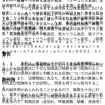
８）． 皮膚：（２０％以上）発疹、（５〜２０％未満）光
線過敏性反応、皮膚そう痒症、（５％未満）皮膚乾燥。
５．１． 十分な経験を有する病理医又は検査施設における
検査により、ＡＬＫ融合遺伝子陽性が確認された患者に投与
９）． その他：（２０％以上）リパーゼ上昇、アミラーゼ
すること（検査にあたっては、承認された体外診断用医薬品
上昇、（５〜２０％未満）疲労、（５％未満）血中クレアチ
又は医療機器を用いること）。なお、承認された体外診断用
ニン上昇、血中コレステロール上昇、非心臓性胸痛、疼痛、
医薬品又は医療機器に関する情報については、次のウェブサ
発熱、浮腫、高血糖、視力障害、体重減少、高インスリン血
イトから入手可能である：
症、高尿酸血症、低リン酸血症、低カリウム血症、低マグネ
シウム血症、低ナトリウム血症、高カルシウム血症、（頻度
ｈｔｔｐｓ：／／ｗｗｗ．ｐｍｄａ．ｇｏ．ｊｐ／ｒｅｖｉ
不明）胸部不快感。
ｅｗ−ｓｅｒｖｉｃｅｓ／ｄｒｕｇ−ｒｅｖｉｅｗｓ／ｒｅ
ｖｉｅｗ−ｉｎｆｏｒｍａｔｉｏｎ／ｃｄ／０００１．ｈｔ
警告
ｍｌ。
１．１． 本剤は、緊急時に十分対応できる医療機関におい
５．２． 本剤の術後補助療法における有効性及び安全性は
て、がん化学療法に十分な知識及び経験を持つ医師のもと
確立していない。
で、本剤の使用が適切と判断される症例についてのみ投与す
ること。また、治療開始に先立ち、患者又は患者の家族に有
副作用
効性及び危険性を十分説明し、同意を得てから投与するこ
と。
次の副作用があらわれることがあるので、観察を十分に行
い、異常が認められた場合には投与を中止するなど適切な処
１．２． 本剤の投与により間質性肺疾患があらわれること
置を行うこと。
があるので、初期症状（息切れ、呼吸困難、咳嗽、発熱等）