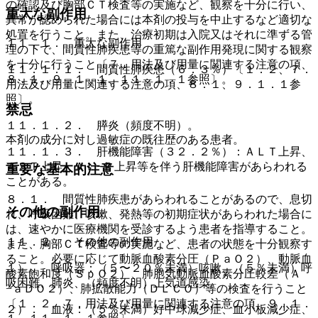
の確認及び胸部ＣＴ検査等の実施など、観察を十分に行い、
重大な副作用
異常が認められた場合には本剤の投与を中止するなど適切な
処置を行うこと。また、治療初期は入院又はそれに準ずる管
１１．１． 重大な副作用
理の下で、間質性肺疾患等の重篤な副作用発現に関する観察
を十分に行うこと〔７．用法及び用量に関連する注意の項、
１１．１．１． 間質性肺疾患（６．３％）〔１．２、７．
８．１、９．１．１、１１．１．１参照〕。
用法及び用量に関連する注意の項、８．１、９．１．１参
照〕。
禁忌
１１．１．２． 膵炎（頻度不明）。
本剤の成分に対し過敏症の既往歴のある患者。
１１．１．３． 肝機能障害（３２．２％）：ＡＬＴ上昇、
ＡＳＴ上昇、ＡＬ−Ｐ上昇等を伴う肝機能障害があらわれる
重要な基本的注意
ことがある。
８．１． 間質性肺疾患があらわれることがあるので、息切
その他の副作用
れ、呼吸困難、咳嗽、発熱等の初期症状があらわれた場合に
は、速やかに医療機関を受診するよう患者を指導すること。
１１．２． その他の副作用
また、胸部ＣＴ検査等の実施など、患者の状態を十分観察す
ること。必要に応じて動脈血酸素分圧（ＰａＯ２）、動脈血
１）． 呼吸器：（５〜２０％未満）咳嗽、（５％未満）呼
酸素飽和度（ＳｐＯ２）、肺胞気動脈血酸素分圧較差（Ａ
吸困難、肺炎、（頻度不明）上気道感染。
−ａＤＯ２）、肺拡散能力（ＤＬＣＯ）等の検査を行うこと
〔１．２、７．用法及び用量に関連する注意の項、９．１．
２）． 血液：（５％未満）好中球減少症、血小板減少症、