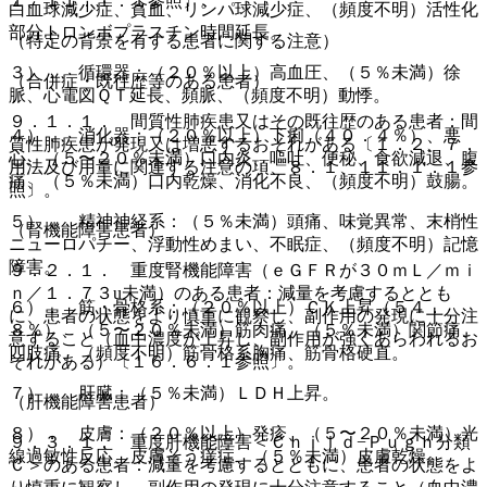
１、１１．１．１参照〕。
白血球減少症、貧血、リンパ球減少症、（頻度不明）活性化
部分トロンボプラスチン時間延長。
（特定の背景を有する患者に関する注意）
３）． 循環器：（２０％以上）高血圧、（５％未満）徐
（合併症・既往歴等のある患者）
脈、心電図ＱＴ延長、頻脈、（頻度不明）動悸。
９．１．１． 間質性肺疾患又はその既往歴のある患者：間
４）． 消化器：（２０％以上）下痢（４０．４％）、悪
質性肺疾患が発現又は増悪するおそれがある〔１．２、７．
心、（５〜２０％未満）口内炎、嘔吐、便秘、食欲減退、腹
用法及び用量に関連する注意の項、８．１、１１．１．１参
痛、（５％未満）口内乾燥、消化不良、（頻度不明）鼓腸。
照〕。
５）． 精神神経系：（５％未満）頭痛、味覚異常、末梢性
（腎機能障害患者）
ニューロパチー、浮動性めまい、不眠症、（頻度不明）記憶
障害。
９．２．１． 重度腎機能障害（ｅＧＦＲが３０ｍＬ／ｍｉ
ｎ／１．７３u未満）のある患者：減量を考慮するととも
６）． 筋・骨格系：（２０％以上）ＣＫ上昇（５４．
に、患者の状態をより慎重に観察し、副作用の発現に十分注
８％）、（５〜２０％未満）筋肉痛、（５％未満）関節痛、
意すること（血中濃度が上昇し、副作用が強くあらわれるお
四肢痛、（頻度不明）筋骨格系胸痛、筋骨格硬直。
それがある）〔１６．６．１参照〕。
７）． 肝臓：（５％未満）ＬＤＨ上昇。
（肝機能障害患者）
８）． 皮膚：（２０％以上）発疹、（５〜２０％未満）光
９．３．１． 重度肝機能障害＜Ｃｈｉｌｄ−Ｐｕｇｈ分類
線過敏性反応、皮膚そう痒症、（５％未満）皮膚乾燥。
Ｃ＞のある患者：減量を考慮するとともに、患者の状態をよ