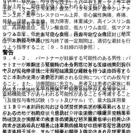
り慎重に観察し、副作用の発現に十分注意すること（血中濃
９）． その他：（２０％以上）リパーゼ上昇、アミラーゼ
度が上昇し、副作用が強くあらわれるおそれがある）〔１
上昇、（５〜２０％未満）疲労、（５％未満）血中クレアチ
６．６．２参照〕。
ニン上昇、血中コレステロール上昇、非心臓性胸痛、疼痛、
発熱、浮腫、高血糖、視力障害、体重減少、高インスリン血
（生殖能を有する者）
症、高尿酸血症、低リン酸血症、低カリウム血症、低マグネ
シウム血症、低ナトリウム血症、高カルシウム血症、（頻度
９．４．１． 妊娠可能な女性：妊娠可能な女性に対して
不明）胸部不快感。
は、本剤投与中及び投与終了後一定期間は、適切な避妊を行
うよう指導すること〔９．５妊婦の項参照〕。
警告
９．４．２． パートナーが妊娠する可能性のある男性：パ
ートナーが妊娠する可能性のある男性に対しては、本剤投与
１．１． 本剤は、緊急時に十分対応できる医療機関におい
中及び投与終了後一定期間は適切な避妊を行うよう指導する
て、がん化学療法に十分な知識及び経験を持つ医師のもと
こと〔１５．２．２参照〕。
で、本剤の使用が適切と判断される症例についてのみ投与す
ること。また、治療開始に先立ち、患者又は患者の家族に有
９．４．３． 生殖可能な年齢の男性に投与する場合には、
効性及び危険性を十分説明し、同意を得てから投与するこ
造精機能低下があらわれる可能性があることを考慮すること
と。
（反復投与毒性試験（ラット及びサル）で、最大臨床用量
（１８０ｍｇ／日）におけるブリグチニブの曝露量（ＡＵ
１．２． 本剤の投与により間質性肺疾患があらわれること
Ｃ）のそれぞれ約０．６倍及び０．１２倍の曝露量で精巣毒
があるので、初期症状（息切れ、呼吸困難、咳嗽、発熱等）
性（ラットで精巣の大きさ低値及び精巣重量低値、精巣上体
の確認及び胸部ＣＴ検査等の実施など、観察を十分に行い、
の大きさ低値及び精巣上体重量低値並びに精細管変性及び精
異常が認められた場合には本剤の投与を中止するなど適切な
巣上体精子減少、サルで精巣、精巣上体の大きさ及び重量の
処置を行うこと。また、治療初期は入院又はそれに準ずる管