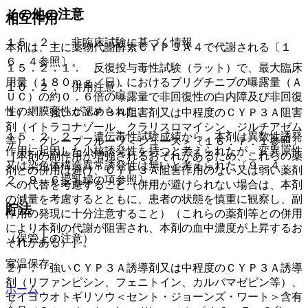
その他の注意
相互作用
１５．２． 非臨床試験に基づく情報
本剤は、主に薬物代謝酵素ＣＹＰ３Ａ４で代謝される〔１
６．４参照〕。
１５．２．１． 反復投与毒性試験（ラット）で、最大臨床
用量（１８０ｍｇ／日）におけるブリグチニブの曝露量（Ａ
１０．２． 併用注意：
ＵＣ）の約０．６倍の曝露量で非回復性の白内障及び非回復
性の網膜変性が認められた。
１）． 強いＣＹＰ３Ａ阻害剤又は中程度のＣＹＰ３Ａ阻害
剤（イトラコナゾール、クラリスロマイシン、ジルチアゼム
１５．２．２． 遺伝毒性試験成績から、本剤は異数性誘発
等）、グレープフルーツ＜ジュース＞〔１６．７．１参照〕
作用に起因した小核誘発性を持つと考えられたが、変異原性
［本剤の副作用が増強されるおそれがあるため、これらの薬
又は染色体構造異常誘発性は無いと考えられた〔９．４．
剤との併用は避け、ＣＹＰ３Ａ阻害作用のない又は弱い薬剤
２、９．６授乳婦の項参照〕。
への代替を考慮すること（併用が避けられない場合は、本剤
の減量を考慮するとともに、患者の状態を慎重に観察し、副
貯法
作用の発現に十分注意すること）（これらの薬剤等との併用
により本剤の代謝が阻害され、本剤の血中濃度が上昇するお
（保管上の注意）
それがある）］。
室温保存。
２）． 強いＣＹＰ３Ａ誘導剤又は中程度のＣＹＰ３Ａ誘導
剤（リファンピシン、フェニトイン、カルバマゼピン等）、
ホーム
セイヨウオトギリソウ＜セント・ジョーンズ・ワート＞含有