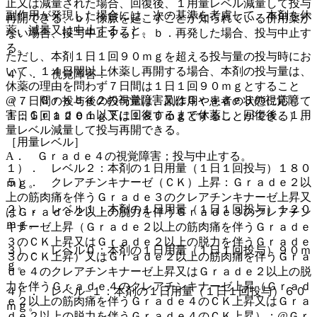
止又は減量された場合、回復後、１用量レベル減量して投与
副作用が発現した場合には、次の基準を考慮して、本剤を休
再開できる、ｂ）徐脈を起こすことが知られている併用薬が
薬、減量又は中止すること。
ない場合、投与中止する］、ｂ．再発した場合、投与中止す
る。
ただし、本剤１日１回９０ｍｇを超える投与量の投与時にお
いて、１４日間以上休薬し再開する場合、本剤の投与量は、
４）． 視覚障害：
休薬の理由を問わず７日間は１日１回９０ｍｇとすること
@． Ｇｒａｄｅ２の視覚障害又はＧｒａｄｅ３の視覚障
（７日間の投与後の投与量は、副作用や患者の状態に応じて
害；Ｇｒａｄｅ１以下に回復するまで休薬し、回復後、１用
１日１回１２０ｍｇ又は１８０ｍｇとすることができる）。
量レベル減量して投与再開できる。
［用量レベル］
A． Ｇｒａｄｅ４の視覚障害；投与中止する。
１）． レベル２：本剤の１日用量（１日１回投与）１８０
５）． クレアチンキナーゼ（ＣＫ）上昇：Ｇｒａｄｅ２以
ｍｇ。
上の筋肉痛を伴うＧｒａｄｅ３のクレアチンキナーゼ上昇又
２）． レベル１：本剤の１日用量（１日１回投与）１２０
はＧｒａｄｅ２以上の脱力を伴うＧｒａｄｅ３のクレアチン
ｍｇ。
キナーゼ上昇（Ｇｒａｄｅ２以上の筋肉痛を伴うＧｒａｄｅ
３のＣＫ上昇又はＧｒａｄｅ２以上の脱力を伴うＧｒａｄｅ
３）． レベル０：本剤の１日用量（１日１回投与）９０ｍ
３のＣＫ上昇）又はＧｒａｄｅ２以上の筋肉痛を伴うＧｒａ
ｇ。
ｄｅ４のクレアチンキナーゼ上昇又はＧｒａｄｅ２以上の脱
力を伴うＧｒａｄｅ４のクレアチンキナーゼ上昇（Ｇｒａｄ
４）． レベル−１：本剤の１日用量（１日１回投与）６０
ｅ２以上の筋肉痛を伴うＧｒａｄｅ４のＣＫ上昇又はＧｒａ
ｍｇ。
ｄｅ２以上の脱力を伴うＧｒａｄｅ４のＣＫ上昇）；@Ｇｒ