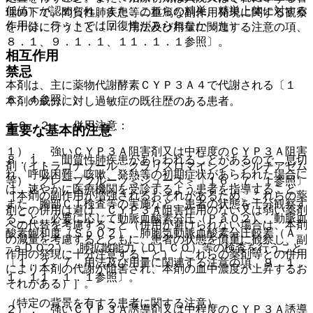
低値）が認められ、また、これらの精巣、精巣上体に対する
理の下で、間質性肺疾患等の重篤な副作用発現に関する観察
作用は、ラットでは回復性がみられなかった）。
を十分に行うこと〔７．用法及び用量に関連する注意の項、
８．１、９．１．１、１１．１．１参照〕。
相互作用
禁忌
本剤は、主に薬物代謝酵素ＣＹＰ３Ａ４で代謝される〔１
６．４参照〕。
本剤の成分に対し過敏症の既往歴のある患者。
１０．２． 併用注意：
重要な基本的注意
１）． 強いＣＹＰ３Ａ阻害剤又は中程度のＣＹＰ３Ａ阻害
８．１． 間質性肺疾患があらわれることがあるので、息切
剤（イトラコナゾール、クラリスロマイシン、ジルチアゼム
れ、呼吸困難、咳嗽、発熱等の初期症状があらわれた場合に
等）、グレープフルーツ＜ジュース＞〔１６．７．１参照〕
は、速やかに医療機関を受診するよう患者を指導すること。
［本剤の副作用が増強されるおそれがあるため、これらの薬
また、胸部ＣＴ検査等の実施など、患者の状態を十分観察す
剤との併用は避け、ＣＹＰ３Ａ阻害作用のない又は弱い薬剤
ること。必要に応じて動脈血酸素分圧（ＰａＯ２）、動脈血
への代替を考慮すること（併用が避けられない場合は、本剤
酸素飽和度（ＳｐＯ２）、肺胞気動脈血酸素分圧較差（Ａ
の減量を考慮するとともに、患者の状態を慎重に観察し、副
−ａＤＯ２）、肺拡散能力（ＤＬＣＯ）等の検査を行うこと
作用の発現に十分注意すること）（これらの薬剤等との併用
〔１．２、７．用法及び用量に関連する注意の項、９．１．
により本剤の代謝が阻害され、本剤の血中濃度が上昇するお
１、１１．１．１参照〕。
それがある）］。
（特定の背景を有する患者に関する注意）
２）． 強いＣＹＰ３Ａ誘導剤又は中程度のＣＹＰ３Ａ誘導