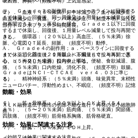
吸困難、肺炎、（頻度不明）上気道感染。
@． Ｇｒａｄｅ３の副作用；ａ．ベースラインに回復する
２）． 血液：（５％未満）好中球減少症、血小板減少症、
まで休薬し、回復後、同一用量又は１用量レベル減量して投
白血球減少症、貧血、リンパ球減少症、（頻度不明）活性化
与再開できる、ｂ．再発した場合、Ｇｒａｄｅ１以下に回復
部分トロンボプラスチン時間延長。
するまで休薬し、回復後、１用量レベル減量して投与再開で
３）． 循環器：（２０％以上）高血圧、（５％未満）徐
きる。
脈、心電図ＱＴ延長、頻脈、（頻度不明）動悸。
A． Ｇｒａｄｅ４の副作用；ａ．ベースラインに回復する
４）． 消化器：（２０％以上）下痢（４０．４％）、悪
まで休薬し、回復後、１用量レベル減量して投与再開でき
心、（５〜２０％未満）口内炎、嘔吐、便秘、食欲減退、腹
る、ｂ．再発した場合、投与中止する。
痛、（５％未満）口内乾燥、消化不良、（頻度不明）鼓腸。
ＧｒａｄｅはＮＣＩ−ＣＴＣＡＥ ｖｅｒ４．０３に準じ
５）． 精神神経系：（５％未満）頭痛、味覚異常、末梢性
る。
ニューロパチー、浮動性めまい、不眠症、（頻度不明）記憶
効能・効果
障害。
６）． 筋・骨格系：（２０％以上）ＣＫ上昇（５４．
ＡＬＫ融合遺伝子陽性の切除不能な進行・再発の非小細胞肺
８％）、（５〜２０％未満）筋肉痛、（５％未満）関節痛、
癌。
四肢痛、（頻度不明）筋骨格系胸痛、筋骨格硬直。
効能・効果に関連する注意
７）． 肝臓：（５％未満）ＬＤＨ上昇。
（効能又は効果に関連する注意）