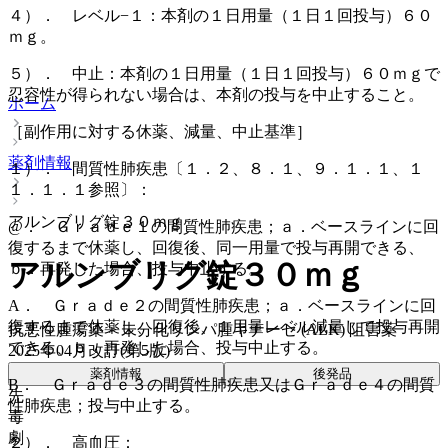
４）． レベル−１：本剤の１日用量（１日１回投与）６０
ｍｇ。
５）． 中止：本剤の１日用量（１日１回投与）６０ｍｇで
忍容性が得られない場合は、本剤の投与を中止すること。
ホーム
［副作用に対する休薬、減量、中止基準］
薬剤情報
１）． 間質性肺疾患〔１．２、８．１、９．１．１、１
１．１．１参照〕：
アルンブリグ錠３０ｍｇ
@． Ｇｒａｄｅ１の間質性肺疾患；ａ．ベースラインに回
復するまで休薬し、回復後、同一用量で投与再開できる、
アルンブリグ錠３０ｍｇ
ｂ．再発した場合、投与中止する。
A． Ｇｒａｄｅ２の間質性肺疾患；ａ．ベースラインに回
復するまで休薬し、回復後、１用量レベル減量して投与再開
抗悪性腫瘍薬 > 未分化リンパ腫キナーゼ (ALK) 阻害薬
できる、ｂ．再発した場合、投与中止する。
2025年04月改訂(第5版)
薬剤情報
後発品
B． Ｇｒａｄｅ３の間質性肺疾患又はＧｒａｄｅ４の間質
先
性肺疾患；投与中止する。
毒
劇
２）． 高血圧：