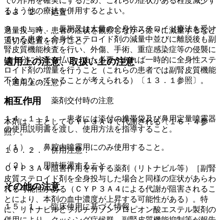
での作用を確実にするため、これらの症状がある程度減少す
るよう他の療法を併用するとよい。
１３．２． 処置
９．１．４． 長期又は大量の全身性ステロイド療法を受け
過量投与時、患者の症状を観察しながら徐々に減量するなど
ている患者：全身性ステロイド剤の減量中並びに離脱後も副
適切な処置を行うこと。
腎皮質機能検査を行い、外傷、手術、重症感染症等の侵襲に
は十分に注意を払い、また必要があれば一時的に全身性ステ
適用上の注意、取扱い上の注意
ロイド剤の増量を行うこと（これらの患者では副腎皮質機能
不全となっていることが考えられる）〔１３．１参照〕。
（適用上の注意）
相互作用
１４．１． 薬剤交付時の注意
１４．１．１． 患者には添付の携帯袋及び鼻用定量噴霧器
本剤は、主としてＣＹＰ３Ａ４で代謝される〔１６．４参
の使用説明書を渡し、使用方法を指導すること。
照〕。
（１）． 鼻腔内噴霧用にのみ使用すること。
１０．２． 併用注意：
（２）． 用時振盪すること。
ＣＹＰ３Ａ４阻害作用を有する薬剤（リトナビル等）［副腎
皮質ステロイド剤を全身投与した場合と同様の症状があらわ
その他の注意
れる可能性がある（ＣＹＰ３Ａ４による代謝が阻害されるこ
とにより、本剤の血中濃度が上昇する可能性がある）。特
１５．１． 臨床使用に基づく情報
に、リトナビルとフルチカゾンプロピオン酸エステル製剤の
併用により、クッシング症候群、副腎皮質機能抑制等が報告