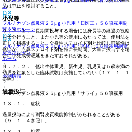
小児用フルナーゼ点鼻液２５μｇ５６噴霧用
副腎皮質ホルモ
又は中止を検討すること。
ン
小児等
フルチカゾン点鼻液２５μｇ小児用「日医工」５６噴霧用
副
腎皮質ホルモン
９．７．１． 長期間投与する場合には身長等の経過の観察
を十分行うこと。また小児等の使用にあたっては、使用法を
正しく指導すること。全身性ステロイド剤と比較し可能性は
フルチカゾン点鼻液２５μｇ小児用「杏林」５６噴霧用
副腎
低いが、点鼻ステロイド剤を特に長期間、大量に投与する場
皮質ホルモン
合に小児成長遅延をきたすおそれがある。
ホーム
９．７．２． 低出生体重児、新生児、乳児又は５歳未満の
幼児を対象とした臨床試験は実施していない〔１７．１．１
薬剤情報
参照〕。
過量投与
フルチカゾン点鼻液２５μｇ小児用「サワイ」５６噴霧用
１３．１． 症状
過量投与により副腎皮質機能抑制がみられることがある
〔９．１．４参照〕。
１３．２． 処置