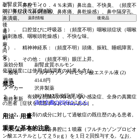
副腎皮質ホルモン
２）． 鼻腔：（０．４％未満）鼻出血、不快臭、（頻度不
2023年12月改訂(第1版)
明）鼻症状（鼻刺激感、鼻疼痛、鼻乾燥感）、鼻中隔穿孔、
薬剤情報
後発品
鼻潰瘍。
後
３）． 口腔並びに呼吸器：（頻度不明）咽喉頭症状（咽喉
毒
頭刺激感、咽喉頭乾燥感）、不快な味。
劇
麻
４）． 精神神経系：（頻度不明）頭痛、振戦、睡眠障害。
向
覚
５）． その他：（頻度不明）眼圧上昇。
薬効分類
副腎皮質ホルモン
発現頻度には使用成績調査の結果を含む。
一般名
フルチカゾンプロピオン酸エステル液 (2)
薬価
414.8
円
禁忌
メーカー
沢井製薬
2023年12月改訂(第1版)
２．１． 有効な抗菌剤の存在しない感染症、全身の真菌症
最終更新
添付文書のPDFはこちら
の患者［症状を増悪するおそれがある］。
２．２． 本剤の成分に対して過敏症の既往歴のある患者。
用法・用量
重要な基本的注意
小児には、通常１回各鼻腔に１噴霧（フルチカゾンプロピオ
ン酸エステルとして２５μｇ）を１日２回投与する。なお、