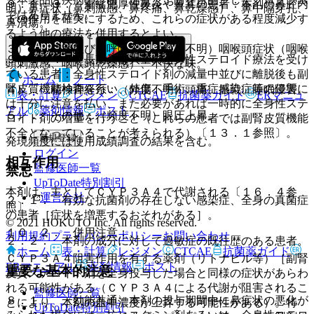
９．１．３． 重症肥厚性鼻炎や鼻茸の患者：本剤の鼻腔内
明）鼻症状（鼻刺激感、鼻疼痛、鼻乾燥感）、鼻中隔穿孔、
ではありません。
での作用を確実にするため、これらの症状がある程度減少す
鼻潰瘍。
るよう他の療法を併用するとよい。
３）． 口腔並びに呼吸器：（頻度不明）咽喉頭症状（咽喉
９．１．４． 長期又は大量の全身性ステロイド療法を受け
頭刺激感、咽喉頭乾燥感）、不快な味。
ている患者：全身性ステロイド剤の減量中並びに離脱後も副
ホーム
ノート
腎皮質機能検査を行い、外傷、手術、重症感染症等の侵襲に
４）． 精神神経系：（頻度不明）頭痛、振戦、睡眠障害。
表・計算
レジメン
CTCAE
抗菌薬ガイド
ERマニュ
は十分に注意を払い、また必要があれば一時的に全身性ステ
アル
薬剤情報
ポスト
５）． その他：（頻度不明）眼圧上昇。
ロイド剤の増量を行うこと（これらの患者では副腎皮質機能
不全となっていることが考えられる）〔１３．１参照〕。
新規登録
発現頻度には使用成績調査の結果を含む。
ログイン
相互作用
監修医師一覧
禁忌
UpToDate特別割引
本剤は、主としてＣＹＰ３Ａ４で代謝される〔１６．４参
運営会社
２．１． 有効な抗菌剤の存在しない感染症、全身の真菌症
照〕。
の患者［症状を増悪するおそれがある］。
© 2021 HOKUTO Inc. All rights reserved.
１０．２． 併用注意：
利用規約
プライバシーポリシー
お問い合わせ
２．２． 本剤の成分に対して過敏症の既往歴のある患者。
ホーム
表・計算
レジメン
CTCAE
抗菌薬ガイド
ＣＹＰ３Ａ４阻害作用を有する薬剤（リトナビル等）［副腎
ERマニュアル
薬剤情報
ポスト
重要な基本的注意
皮質ステロイド剤を全身投与した場合と同様の症状があらわ
れる可能性がある（ＣＹＰ３Ａ４による代謝が阻害されるこ
監修医師一覧
８．１． 〈効能共通〉本剤の投与期間中に鼻症状の悪化が
とにより、本剤の血中濃度が上昇する可能性がある）。特
UpToDate特別割引