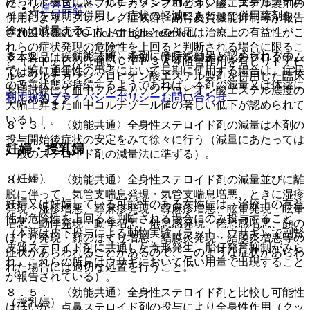
みられた場合には、抗ヒスタミン剤あるいは、全身性ステロ
に、リトナビルとフルチカゾンプロピオン酸エステル製剤の
運営会社
イド剤を短期間併用し、症状の軽減にあわせて併用薬剤を
併用により、クッシング症候群、副腎皮質機能抑制等が報告
徐々に減量すること。
されているので、リトナビルとの併用は治療上の有益性がこ
© 2021 HOKUTO Inc. All rights reserved.
れらの症状発現の危険性を上回ると判断される場合に限るこ
８．２． 〈効能共通〉本剤には持続効果が認められるの
※本製品は疾病の診断・治療・予防を目的としたプログラム
と（リトナビルは強いＣＹＰ３Ａ４阻害作用を有しリトナビ
で、特に通年性の患者において長期に使用する場合は、症状
ではありません。
ルとフルチカゾンプロピオン酸エステル製剤を併用した臨床
の改善状態が持続するようであれば、本剤の減量又は休薬に
薬理試験にて血中フルチカゾンプロピオン酸エステル濃度の
利用規約
プライバシーポリシー
お問い合わせ
つとめること。
大幅上昇また血中コルチゾール値の著しい低下が認められて
いる）］。
８．３． 〈効能共通〉全身性ステロイド剤の減量は本剤の
投与開始後症状の安定をみて徐々に行う（減量にあたっては
妊婦・授乳婦
一般のステロイド剤の減量法に準ずる）。
（妊婦）
８．４． 〈効能共通〉全身性ステロイド剤の減量並びに離
脱に伴って、気管支喘息発現・気管支喘息増悪、ときに湿疹
妊婦又は妊娠している可能性のある女性には、治療上の有益
発現・湿疹増悪、蕁麻疹発現・蕁麻疹増悪、眩暈発現・眩暈
性が危険性を上回ると判断される場合にのみ投与すること
増悪、動悸発現・動悸増悪、倦怠感発現・倦怠感増悪、顔の
（本薬は皮下投与による動物実験（ラット、ウサギ）で副腎
ほてり発現・顔のほてり増悪、結膜炎発現・結膜炎増悪等の
皮質ステロイド剤に共通した奇形発生、胎仔発育抑制がみら
症状があらわれることがあるので、このような症状があらわ
れ、これらの所見はウサギにおいて低い用量で出現すること
れた場合には適切な処置を行うこと。
が報告されている）。
８．５． 〈効能共通〉全身性ステロイド剤と比較し可能性
（授乳婦）
は低いが、点鼻ステロイド剤の投与により全身性作用（クッ