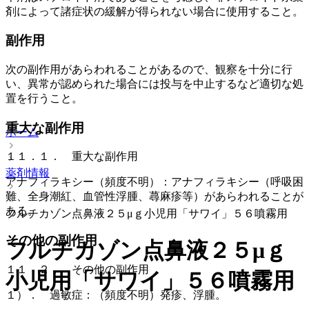
剤によって諸症状の緩解が得られない場合に使用すること。
副作用
次の副作用があらわれることがあるので、観察を十分に行
い、異常が認められた場合には投与を中止するなど適切な処
置を行うこと。
重大な副作用
ホーム
１１．１． 重大な副作用
薬剤情報
アナフィラキシー（頻度不明）：アナフィラキシー（呼吸困
難、全身潮紅、血管性浮腫、蕁麻疹等）があらわれることが
ある。
フルチカゾン点鼻液２５μｇ小児用「サワイ」５６噴霧用
その他の副作用
フルチカゾン点鼻液２５μｇ
１１．２． その他の副作用
小児用「サワイ」５６噴霧用
１）． 過敏症：（頻度不明）発疹、浮腫。