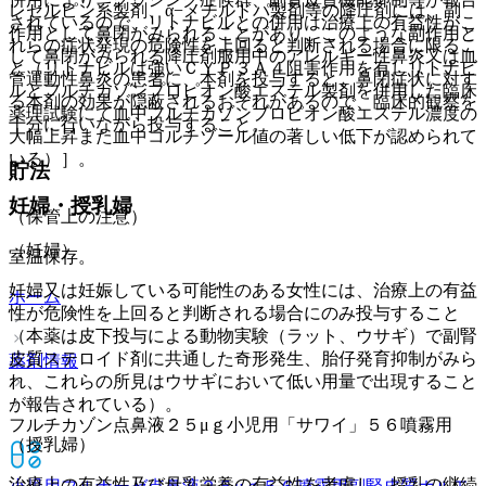
レセルピン系製剤、α−メチルドパ製剤等の降圧剤には、副
されているので、リトナビルとの併用は治療上の有益性がこ
作用として鼻閉がみられることがあり、このような副作用と
れらの症状発現の危険性を上回ると判断される場合に限るこ
して鼻閉がみられる降圧剤服用中のアレルギー性鼻炎又は血
と（リトナビルは強いＣＹＰ３Ａ４阻害作用を有しリトナビ
管運動性鼻炎の患者に、本剤を投与すると、鼻閉症状に対す
ルとフルチカゾンプロピオン酸エステル製剤を併用した臨床
る本剤の効果が隠蔽されるおそれがあるので、臨床的観察を
薬理試験にて血中フルチカゾンプロピオン酸エステル濃度の
十分に行いながら投与すること。
大幅上昇また血中コルチゾール値の著しい低下が認められて
いる）］。
貯法
妊婦・授乳婦
（保管上の注意）
（妊婦）
室温保存。
妊婦又は妊娠している可能性のある女性には、治療上の有益
ホーム
性が危険性を上回ると判断される場合にのみ投与すること
（本薬は皮下投与による動物実験（ラット、ウサギ）で副腎
皮質ステロイド剤に共通した奇形発生、胎仔発育抑制がみら
薬剤情報
れ、これらの所見はウサギにおいて低い用量で出現すること
が報告されている）。
フルチカゾン点鼻液２５μｇ小児用「サワイ」５６噴霧用
（授乳婦）
治療上の有益性及び母乳栄養の有益性を考慮し、授乳の継続