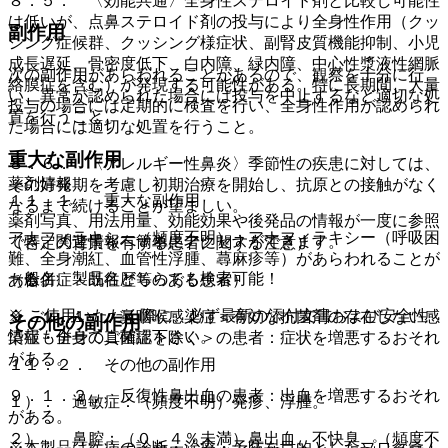
８．５． 〈効能共通〉全身性ステロイド剤と比較し可能性
は低いが、点鼻ステロイド剤の投与により全身性作用（クッ
副作用
シング症候群、クッシング様症状、副腎皮質機能抑制、小児
成長遅延、骨密度低下、白内障、緑内障、中心性漿液性網脈
次の副作用があらわれることがあるので、観察を十分に行
絡膜症を含む）が発現する可能性がある。特に長期間、大量
い、異常が認められた場合には投与を中止するなど適切な処
投与の場合には定期的に検査を行い、全身性作用が認められ
置を行うこと。
た場合には適切な処置を行うこと。
重大な副作用
８．６． 〈アレルギー性鼻炎〉季節性の疾患に対しては、
薬剤情報
その好発期を考慮し初期治療を開始し、抗原との接触がなく
１１．１． 重大な副作用
なるまで続けることが望ましい。
薬剤写真、用法用量、効能効果や後発品の情報が一度に参照
アナフィラキシー（頻度不明）：アナフィラキシー（呼吸困
でき、関連情報へ簡単にアクセスができます。
（特定の背景を有する患者に関する注意）
難、全身潮紅、血管性浮腫、蕁麻疹等）があらわれることが
一般名、製品名どちらでも検索可能！
（合併症・既往歴等のある患者）
ある。
※ ご使用いただく際に、必ず最新の添付文書および安全性
９．１．１． 鼻咽喉感染症＜有効な抗菌剤の存在しない感
その他の副作用
情報も併せてご確認下さい。
染症・全身の真菌症を除く＞の患者：症状を増悪するおそれ
がある。
１１．２． その他の副作用
９．１．２． 反復性鼻出血の患者：出血を増悪するおそれ
１）． 過敏症：（頻度不明）発疹、浮腫。
がある。
２）． 鼻腔：（０．４％未満）鼻出血、不快臭、（頻度不
※本製品は疾病の診断・治療・予防を目的としたプログラム