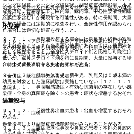
シング症候群、クッシング様症状、副腎皮質機能抑制、小児
治療上の有益性及び母乳栄養の有益性を考慮し、授乳の継続
成長遅延、骨密度低下、白内障、緑内障、中心性漿液性網脈
又は中止を検討すること。
絡膜症を含む）が発現する可能性がある。特に長期間、大量
投与の場合には定期的に検査を行い、全身性作用が認められ
小児等
た場合には適切な処置を行うこと。
９．７．１． 長期間投与する場合には身長等の経過の観察
８．６． 〈アレルギー性鼻炎〉季節性の疾患に対しては、
を十分行うこと。また小児等の使用にあたっては、使用法を
その好発期を考慮し初期治療を開始し、抗原との接触がなく
正しく指導すること。全身性ステロイド剤と比較し可能性は
なるまで続けることが望ましい。
低いが、点鼻ステロイド剤を特に長期間、大量に投与する場
合に小児成長遅延をきたすおそれがある。
（特定の背景を有する患者に関する注意）
９．７．２． 低出生体重児、新生児、乳児又は５歳未満の
（合併症・既往歴等のある患者）
幼児を対象とした臨床試験は実施していない〔１７．１．１
９．１．１． 鼻咽喉感染症＜有効な抗菌剤の存在しない感
参照〕。
染症・全身の真菌症を除く＞の患者：症状を増悪するおそれ
がある。
過量投与
９．１．２． 反復性鼻出血の患者：出血を増悪するおそれ
１３．１． 症状
がある。
過量投与により副腎皮質機能抑制がみられることがある
９．１．３． 重症肥厚性鼻炎や鼻茸の患者：本剤の鼻腔内
〔９．１．４参照〕。