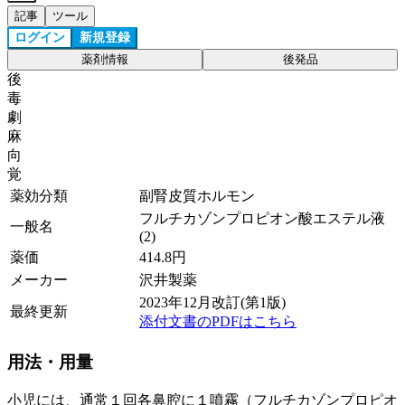
記事
ツール
ログイン
新規登録
薬剤情報
後発品
後
毒
劇
麻
向
覚
薬効分類
副腎皮質ホルモン
フルチカゾンプロピオン酸エステル液
一般名
(2)
薬価
414.8
円
メーカー
沢井製薬
2023年12月改訂(第1版)
最終更新
添付文書のPDFはこちら
用法・用量
小児には、通常１回各鼻腔に１噴霧（フルチカゾンプロピオ