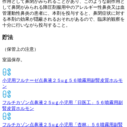
作用として鼻閉がみられることがあり、このような副作用と
して鼻閉がみられる降圧剤服用中のアレルギー性鼻炎又は血
管運動性鼻炎の患者に、本剤を投与すると、鼻閉症状に対す
る本剤の効果が隠蔽されるおそれがあるので、臨床的観察を
十分に行いながら投与すること。
貯法
（保管上の注意）
室温保存。
小児用フルナーゼ点鼻液２５μｇ５６噴霧用
副腎皮質ホルモ
ン
フルチカゾン点鼻液２５μｇ小児用「日医工」５６噴霧用
副
腎皮質ホルモン
フルチカゾン点鼻液２５μｇ小児用「杏林」５６噴霧用
副腎