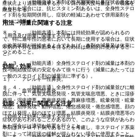
８．１． 〈効能共通〉本剤の投与期間中に鼻症状の悪化が
症状により適宜増減するが、１日の最大投与量は、８噴霧を
みられた場合には、抗ヒスタミン剤あるいは、全身性ステロ
限度とする。
イド剤を短期間併用し、症状の軽減にあわせて併用薬剤を
徐々に減量すること。
用法・用量に関連する注意
８．２． 〈効能共通〉本剤には持続効果が認められるの
（用法及び用量に関連する注意）
で、特に通年性の患者において長期に使用する場合は、症状
の改善状態が持続するようであれば、本剤の減量又は休薬に
本剤の十分な臨床効果を得るためには継続的に使用するこ
つとめること。
と。
８．３． 〈効能共通〉全身性ステロイド剤の減量は本剤の
効能・効果
投与開始後症状の安定をみて徐々に行う（減量にあたっては
一般のステロイド剤の減量法に準ずる）。
１）． アレルギー性鼻炎。
８．４． 〈効能共通〉全身性ステロイド剤の減量並びに離
２）． 血管運動性鼻炎。
脱に伴って、気管支喘息発現・気管支喘息増悪、ときに湿疹
発現・湿疹増悪、蕁麻疹発現・蕁麻疹増悪、眩暈発現・眩暈
効能・効果に関連する注意
増悪、動悸発現・動悸増悪、倦怠感発現・倦怠感増悪、顔の
ほてり発現・顔のほてり増悪、結膜炎発現・結膜炎増悪等の
（効能又は効果に関連する注意）
症状があらわれることがあるので、このような症状があらわ
れた場合には適切な処置を行うこと。
本剤はステロイド剤であることを考慮し、非ステロイド系薬
剤によって諸症状の緩解が得られない場合に使用すること。