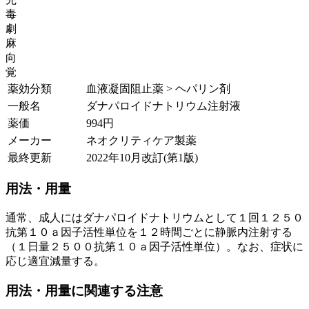
毒
劇
麻
向
覚
薬効分類
血液凝固阻止薬 > ヘパリン剤
一般名
ダナパロイドナトリウム注射液
薬価
994
円
メーカー
ネオクリティケア製薬
最終更新
2022年10月改訂(第1版)
用法・用量
通常、成人にはダナパロイドナトリウムとして１回１２５０
抗第１０ａ因子活性単位を１２時間ごとに静脈内注射する
（１日量２５００抗第１０ａ因子活性単位）。なお、症状に
応じ適宜減量する。
用法・用量に関連する注意