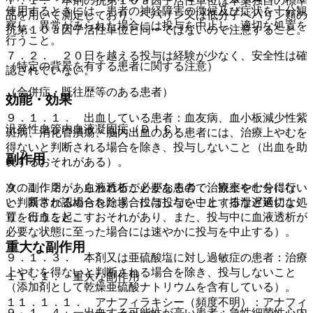
７．１． 本剤の抗第１０ａ因子活性単位は本薬独自の標準
使用するときには、患者の神経障害の徴候及び症状を十分観
品を用いて測定しており、ヘパリン又は低分子ヘパリン類の
察し、異常がみられた場合には投与を中止し、適切な処置を
抗第１０ａ因子活性単位と同一ではないので注意すること。
行うこと。
７．２． ２０日を越える投与は経験が少なく、安全性は確
（特定の背景を有する患者に関する注意）
認されていない。
（合併症・既往歴等のある患者）
効能・効果
９．１．１． 出血している患者：血友病、血小板減少性紫
汎発性血管内血液凝固症（ＤＩＣ）。
斑病、消化管潰瘍、脳内出血のある患者には、治療上やむを
得ないと判断される場合を除き、投与しないこと（出血を助
副作用
長するおそれがある）。
９．１．２． 血液透析が必要な患者：治療上やむを得ない
次の副作用があらわれることがあるので、観察を十分に行
と判断される場合を除き、投与しないこと（排泄遅延によ
い、異常が認められた場合には投与を中止するなど適切な処
り、出血を起こすおそれがあり、また、投与中に血液透析が
置を行うこと。
必要な状態に至った場合には速やかに投与を中止する）。
重大な副作用
９．１．３． 本剤又は亜硫酸塩に対し過敏症の患者：治療
上やむを得ないと判断される場合を除き、投与しないこと
１１．１． 重大な副作用
（添加剤として乾燥亜硫酸ナトリウムを含有している）。
１１．１．１． アナフィラキシー（頻度不明）：アナフィ
９．１．４． 出血する可能性が高い患者：急性細菌性心内