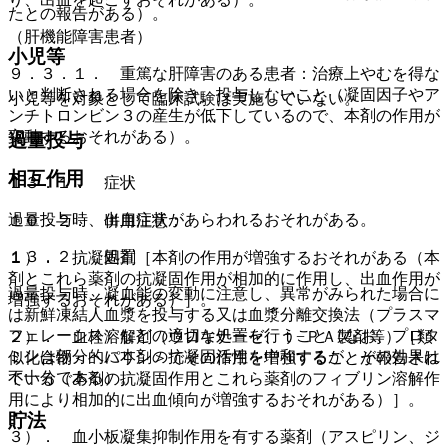
たとの報告がある）。
（肝機能障害患者）
小児等
９．３．１． 重篤な肝障害のある患者：治療上やむを得な
いと判断される場合を除き、投与しないこと（凝固因子やア
小児等を対象として臨床試験は実施していない。
ンチトロンビン３の産生が低下しているので、本剤の作用が
変動するおそれがある）。
過量投与
相互作用
１３．１． 症状
過量投与時、出血症状があらわれるおそれがある。
１０．２． 併用注意：
１３．２． 処置
１）． 抗凝固剤［本剤の作用が増強するおそれがある（本
剤とこれら薬剤の抗凝固作用が相加的に作用し、出血作用が
過量投与時、凝血能の変動に注意し、異常がみられた場合に
増強するおそれがある）］。
は新鮮凍結人血漿を投与する又は血漿分離交換法（プラスマ
フェレーシス）などの適切な処置を行うこと（なお、プロタ
２）． 血栓溶解剤（ウロキナーゼ、ｔ−ＰＡ製剤等）［類
ミンは部分的に本剤の抗凝固活性を中和するが、その効果は
似化合物＜ヘパリン＞でその作用を増強することが報告され
不十分である）。
ている（本剤の抗凝固作用とこれら薬剤のフィブリン溶解作
用により相加的に出血傾向が増強するおそれがある）］。
貯法
３）． 血小板凝集抑制作用を有する薬剤（アスピリン、ジ