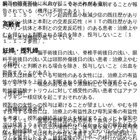
臓器の障害部位に出血が起こるおそれがある）。
剤［類似化合物＜ヘパリン＞でその作用を減弱することが報
告されている（機序は不明である）］。
９．１．５． ヘパリン起因性血小板減少症の既往歴があり
ヘパリン抗体と本剤との交差反応性（ＨＩＴの既往歴があり
高齢者
ヘパリン抗体と本剤との交差反応性）のある患者：治療上や
むを得ないと判断される場合を除き、投与しないこと〔１
一般に生理機能が低下している。
１．１．２参照〕。
妊婦・授乳婦
９．１．６． 脳手術後日の浅い、脊椎手術後日の浅い、眼
科手術後日の浅い又は頭部外傷後日の浅い患者：治療上やむ
（妊婦）
を得ないと判断される場合を除き、投与しないこと（出血を
助長することがある）。
妊婦又は妊娠している可能性のある女性には、治療上の有益
性が危険性を上回ると判断される場合にのみ投与すること。
９．１．７． 喘息のある患者：添加剤として使用している
乾燥亜硫酸ナトリウムに対して感受性の高い患者ではアナフ
（授乳婦）
ィラキシー様症状を起こすおそれがある。
授乳中の女性への投与は避けることが望ましいが、やむを得
（腎機能障害患者）
ず投与する場合には、治療上の有益性及び母乳栄養の有益性
を考慮し、授乳の継続又は中止を検討すること（ヒト母乳中
９．２．１． 重篤な腎障害のある患者：血清クレアチニン
では抗第１０ａ因子活性は認められなかったとの報告がある
値が２ｍｇ／ｄＬ以上の場合には、投与量を減らすか投与間
が、動物実験（ラット）において３Ｈ−ダナパロイドナトリ
隔を延ばす、又は投与の中止を考慮すること（排泄遅延によ
ウムを投与したとき、放射活性の乳汁中への移行が認められ
り、出血を起こすおそれがある）。