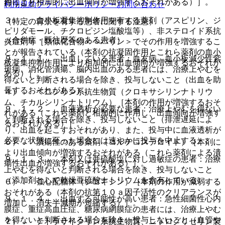
用により相加的に出血傾向が増強するおそれがある）］。
行うこと。
利用規約
プライバシーポリシー
お問い合わせ
３）． 血小板凝集抑制作用を有する薬剤（アスピリン、ジ
（特定の背景を有する患者に関する注意）
ピリダモール、チクロピジン塩酸塩等）、非ステロイド系抗
（合併症・既往歴等のある患者）
炎症剤等［類似化合物＜ヘパリン＞でその作用を増強するこ
とが報告されている（本剤の抗凝固作用とこれら薬剤の血小
９．１．１． 出血している患者：血友病、血小板減少性紫
板凝集抑制作用により相加的に出血傾向が増強するおそれが
斑病、消化管潰瘍、脳内出血のある患者には、治療上やむを
ある）］。
得ないと判断される場合を除き、投与しないこと（出血を助
長するおそれがある）。
４）． ペニシリン系抗生物質（クロキサシリンナトリウ
ム、チカルシリンナトリウム）［本剤の作用が増強するおそ
９．１．２． 血液透析が必要な患者：治療上やむを得ない
れがある（これら薬剤と相加的に作用し、出血傾向が増強す
と判断される場合を除き、投与しないこと（排泄遅延によ
るおそれがある）］。
り、出血を起こすおそれがあり、また、投与中に血液透析が
必要な状態に至った場合には速やかに投与を中止する）。
５）． 潰瘍性のある薬剤（コルチコステロイド）［本剤に
より出血傾向が増強するおそれがある（これら薬剤による潰
９．１．３． 本剤又は亜硫酸塩に対し過敏症の患者：治療
瘍性出血が増強するおそれがある）］。
上やむを得ないと判断される場合を除き、投与しないこと
（添加剤として乾燥亜硫酸ナトリウムを含有している）。
６）． 強心配糖体（ジゴキシン）［本剤の作用が減弱する
おそれがある（本剤の抗第１０ａ因子活性のクリアランスが
９．１．４． 出血する可能性が高い患者：急性細菌性心内
増加し、消失半減期が短縮する）］。
膜症、重症高血圧症、糖尿病網膜症の患者には、治療上やむ
を得ないと判断される場合を除き、投与しないこと（血管や
７）． テトラサイクリン系抗生物質、ニトログリセリン製