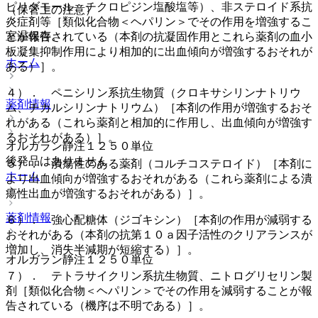
ピリダモール、チクロピジン塩酸塩等）、非ステロイド系抗
（保管上の注意）
炎症剤等［類似化合物＜ヘパリン＞でその作用を増強するこ
室温保存。
とが報告されている（本剤の抗凝固作用とこれら薬剤の血小
板凝集抑制作用により相加的に出血傾向が増強するおそれが
ホーム
ある）］。
４）． ペニシリン系抗生物質（クロキサシリンナトリウ
薬剤情報
ム、チカルシリンナトリウム）［本剤の作用が増強するおそ
れがある（これら薬剤と相加的に作用し、出血傾向が増強す
るおそれがある）］。
オルガラン静注１２５０単位
後発品はありません
５）． 潰瘍性のある薬剤（コルチコステロイド）［本剤に
ホーム
より出血傾向が増強するおそれがある（これら薬剤による潰
瘍性出血が増強するおそれがある）］。
薬剤情報
６）． 強心配糖体（ジゴキシン）［本剤の作用が減弱する
おそれがある（本剤の抗第１０ａ因子活性のクリアランスが
増加し、消失半減期が短縮する）］。
オルガラン静注１２５０単位
７）． テトラサイクリン系抗生物質、ニトログリセリン製
剤［類似化合物＜ヘパリン＞でその作用を減弱することが報
告されている（機序は不明である）］。