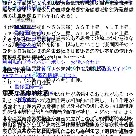
表・計算
レジメン
CTCAE
抗菌薬ガイド
ERマニュ
値が２ｍｇ／ｄＬ以上の場合には、投与量を減らすか投与間
３）． 血液：（１％未満）赤血球数減少、血色素量減少、
アル
薬剤情報
ポスト
隔を延ばす、又は投与の中止を考慮すること（排泄遅延によ
ヘマトクリット減少、白血球数減少、好酸球増多、好塩基球
り、出血を起こすおそれがある）。
増多、単球増多。
新規登録
ログイン
（肝機能障害患者）
４）． 肝臓：（１〜５％未満）ＡＳＴ上昇、ＡＬＴ上昇、
監修医師一覧
（１％未満）総ビリルビン上昇、ＡＬＰ上昇、ＬＡＰ上昇、
９．３．１． 重篤な肝障害のある患者：治療上やむを得な
UpToDate特別割引
γ−ＧＴＰ上昇、ＬＤＨ上昇。
いと判断される場合を除き、投与しないこと（凝固因子やア
運営会社
ンチトロンビン３の産生が低下しているので、本剤の作用が
５）． 腎臓：（１％未満）ＢＵＮ上昇、クレアチニン上
© 2021 HOKUTO Inc. All rights reserved.
変動するおそれがある）。
昇、尿蛋白、尿潜血。
利用規約
プライバシーポリシー
お問い合わせ
ホーム
表・計算
レジメン
CTCAE
抗菌薬ガイド
６）． 代謝異常：（１％未満）中性脂肪上昇。
相互作用
ERマニュアル
薬剤情報
ポスト
７）． その他：（頻度不明）血腫。
１０．２． 併用注意：
監修医師一覧
重要な基本的注意
UpToDate特別割引
１）． 抗凝固剤［本剤の作用が増強するおそれがある（本
運営会社
剤とこれら薬剤の抗凝固作用が相加的に作用し、出血作用が
８．１． 類薬で、脊椎・硬膜外麻酔の併用あるいは腰椎穿
増強するおそれがある）］。
© 2021 HOKUTO Inc. All rights reserved.
刺の併用等により、穿刺部位血腫が生じ、神経の圧迫により
２）． 血栓溶解剤（ウロキナーゼ、ｔ−ＰＡ製剤等）［類
麻痺に至ったとの報告があるので、このような場合に本剤を
※本製品は疾病の診断・治療・予防を目的としたプログラム
似化合物＜ヘパリン＞でその作用を増強することが報告され
使用するときには、患者の神経障害の徴候及び症状を十分観
ではありません。
ている（本剤の抗凝固作用とこれら薬剤のフィブリン溶解作
察し、異常がみられた場合には投与を中止し、適切な処置を