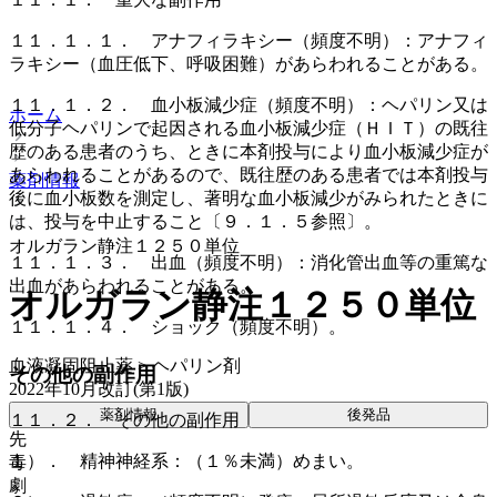
１１．１．１． アナフィラキシー（頻度不明）：アナフィ
ラキシー（血圧低下、呼吸困難）があらわれることがある。
１１．１．２． 血小板減少症（頻度不明）：ヘパリン又は
ホーム
低分子ヘパリンで起因される血小板減少症（ＨＩＴ）の既往
歴のある患者のうち、ときに本剤投与により血小板減少症が
あらわれることがあるので、既往歴のある患者では本剤投与
薬剤情報
後に血小板数を測定し、著明な血小板減少がみられたときに
は、投与を中止すること〔９．１．５参照〕。
オルガラン静注１２５０単位
１１．１．３． 出血（頻度不明）：消化管出血等の重篤な
出血があらわれることがある。
オルガラン静注１２５０単位
１１．１．４． ショック（頻度不明）。
血液凝固阻止薬 > ヘパリン剤
その他の副作用
2022年10月改訂(第1版)
薬剤情報
後発品
１１．２． その他の副作用
先
１）． 精神神経系：（１％未満）めまい。
毒
劇