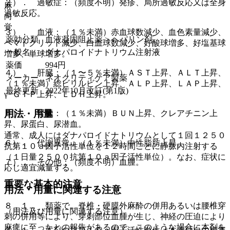
２）． 過敏症：（頻度不明）発疹、局所過敏反応又は全身
麻
過敏反応。
向
覚
３）． 血液：（１％未満）赤血球数減少、血色素量減少、
薬効分類
血液凝固阻止薬 > ヘパリン剤
ヘマトクリット減少、白血球数減少、好酸球増多、好塩基球
一般名
ダナパロイドナトリウム注射液
増多、単球増多。
薬価
994
円
４）． 肝臓：（１〜５％未満）ＡＳＴ上昇、ＡＬＴ上昇、
メーカー
ネオクリティケア製薬
（１％未満）総ビリルビン上昇、ＡＬＰ上昇、ＬＡＰ上昇、
最終更新
2022年10月改訂(第1版)
γ−ＧＴＰ上昇、ＬＤＨ上昇。
用法・用量
５）． 腎臓：（１％未満）ＢＵＮ上昇、クレアチニン上
昇、尿蛋白、尿潜血。
通常、成人にはダナパロイドナトリウムとして１回１２５０
６）． 代謝異常：（１％未満）中性脂肪上昇。
抗第１０ａ因子活性単位を１２時間ごとに静脈内注射する
（１日量２５００抗第１０ａ因子活性単位）。なお、症状に
７）． その他：（頻度不明）血腫。
応じ適宜減量する。
重要な基本的注意
用法・用量に関連する注意
８．１． 類薬で、脊椎・硬膜外麻酔の併用あるいは腰椎穿
（用法及び用量に関連する注意）
刺の併用等により、穿刺部位血腫が生じ、神経の圧迫により
麻痺に至ったとの報告があるので、このような場合に本剤を