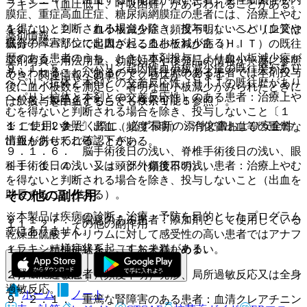
ラキシー（血圧低下、呼吸困難）があらわれることがある。
膜症、重症高血圧症、糖尿病網膜症の患者には、治療上やむ
を得ないと判断される場合を除き、投与しないこと（血管や
１１．１．２． 血小板減少症（頻度不明）：ヘパリン又は
薬剤情報
臓器の障害部位に出血が起こるおそれがある）。
低分子ヘパリンで起因される血小板減少症（ＨＩＴ）の既往
歴のある患者のうち、ときに本剤投与により血小板減少症が
薬剤写真、用法用量、効能効果や後発品の情報が一度に参照
９．１．５． ヘパリン起因性血小板減少症の既往歴があり
あらわれることがあるので、既往歴のある患者では本剤投与
でき、関連情報へ簡単にアクセスができます。
ヘパリン抗体と本剤との交差反応性（ＨＩＴの既往歴があり
後に血小板数を測定し、著明な血小板減少がみられたときに
ヘパリン抗体と本剤との交差反応性）のある患者：治療上や
一般名、製品名どちらでも検索可能！
は、投与を中止すること〔９．１．５参照〕。
むを得ないと判断される場合を除き、投与しないこと〔１
※ ご使用いただく際に、必ず最新の添付文書および安全性
１．１．２参照〕。
１１．１．３． 出血（頻度不明）：消化管出血等の重篤な
情報も併せてご確認下さい。
出血があらわれることがある。
９．１．６． 脳手術後日の浅い、脊椎手術後日の浅い、眼
科手術後日の浅い又は頭部外傷後日の浅い患者：治療上やむ
１１．１．４． ショック（頻度不明）。
を得ないと判断される場合を除き、投与しないこと（出血を
その他の副作用
助長することがある）。
※本製品は疾病の診断・治療・予防を目的としたプログラム
９．１．７． 喘息のある患者：添加剤として使用している
１１．２． その他の副作用
ではありません。
乾燥亜硫酸ナトリウムに対して感受性の高い患者ではアナフ
ィラキシー様症状を起こすおそれがある。
１）． 精神神経系：（１％未満）めまい。
（腎機能障害患者）
２）． 過敏症：（頻度不明）発疹、局所過敏反応又は全身
過敏反応。
ホーム
ノート
９．２．１． 重篤な腎障害のある患者：血清クレアチニン