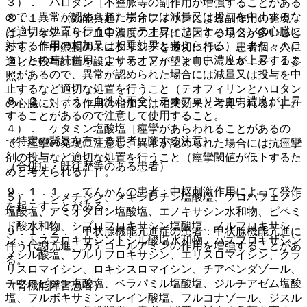
３）． ハロタン［不整脈等の副作用が増強することがある
ので、異常が認められた場合には減量又は投与を中止するな
８．１． 〈効能共通〉テオフィリンによる副作用の発現
ど適切な処置を行うこと（テオフィリンとハロタンの心臓に
は、テオフィリン血中濃度の上昇に起因する場合が多いこと
対する作用の相加又は相乗効果と考えられる）。また、ハロ
から、血中濃度のモニタリングを適切に行い、患者個々人に
タンとの連続併用によりテオフィリン血中濃度が上昇するこ
適した投与計画を設定することが望ましい〔１６．８．１参
とがあるので、異常が認められた場合には減量又は投与を中
照〕。
止するなど適切な処置を行うこと（テオフィリンとハロタン
８．２． 〈うっ血性心不全〉テオフィリン血中濃度が上昇
の心臓に対する作用の相加又は相乗効果と考えられる）］。
することがあるので注意して使用すること。
４）． ケタミン塩酸塩［痙攣があらわれることがあるの
（特定の背景を有する患者に関する注意）
で、痙攣の発現に注意し、異常が認められた場合には抗痙攣
剤の投与など適切な処置を行うこと（痙攣閾値が低下するた
（合併症・既往歴等のある患者）
めと考えられる）］。
９．１．１． てんかんの患者：中枢刺激作用によって発作
５）． シメチジン、メキシレチン塩酸塩、プロパフェノン
を起こすことがある。
塩酸塩、アミオダロン塩酸塩、エノキサシン水和物、ピペミ
ド酸水和物、シプロフロキサシン塩酸塩、ノルフロキサシ
９．１．２． 甲状腺機能亢進症の患者：甲状腺機能亢進に
ン、トスフロキサシントシル酸塩水和物、パズフロキサシン
伴う代謝亢進、カテコールアミンの作用を増強することがあ
メシル酸塩、プルリフロキサシン、エリスロマイシン、クラ
る。
リスロマイシン、ロキシスロマイシン、チアベンダゾール、
チクロピジン塩酸塩、ベラパミル塩酸塩、ジルチアゼム塩酸
（腎機能障害患者）
塩、フルボキサミンマレイン酸塩、フルコナゾール、ジスル