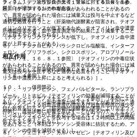
９．２．１． 急性腎炎の患者：腎臓に対する負荷を高め、
フィラム、デフェラシロクス〔１３．１、１６．８．１参
尿蛋白が増加するおそれがある。
照〕［テオフィリンの中毒症状があらわれることがあるの
で、異常が認められた場合には減量又は投与を中止するなど
（肝機能障害患者）
適切な処置を行うこと（肝薬物代謝酵素が阻害され、テオフ
ィリンクリアランスが低下するため、テオフィリン血中濃度
肝機能障害患者：血中濃度測定等の結果により減量すること
が上昇すると考えられる）］。
（テオフィリンクリアランスが低下し、テオフィリン血中濃
度が上昇することがある）。
６）． アシクロビル、バラシクロビル塩酸塩、インターフ
ェロン、イプリフラボン、シクロスポリン、アロプリノール
相互作用
〔１３．１、１６．８．１参照〕［テオフィリンの中毒症状
があらわれることがあるので、異常が認められた場合には減
本剤は主として肝薬物代謝酵素ＣＹＰ１Ａ２で代謝される
量又は投与を中止するなど適切な処置を行うこと（テオフィ
〔１６．４参照〕。
リン血中濃度の上昇によると考えられる）］。
１０．１． 併用禁忌：
７）． リファンピシン、フェノバルビタール、ランソプラ
ゾール、リトナビル［テオフィリンの効果が減弱することが
アデノシン＜アデノスキャン＞〔２．２参照〕［本剤により
あり、テオフィリン血中濃度が低下することがあるので、適
アデノシンによる冠血流速度の増加及び冠血管抵抗の減少を
切な処置を行うこと（肝薬物代謝酵素の誘導によりテオフィ
抑制し、虚血診断に影響を及ぼすことがあるので、アデノシ
リンクリアランスが上昇するため、テオフィリン血中濃度が
ン（アデノスキャン）を投与する場合は１２時間以上の間隔
低下すると考えられる）］。
をあけること（本剤はアデノシン受容体に拮抗するため、ア
デノシンの作用を減弱させる）］。
８）． フェニトイン、カルバマゼピン［テオフィリン及び