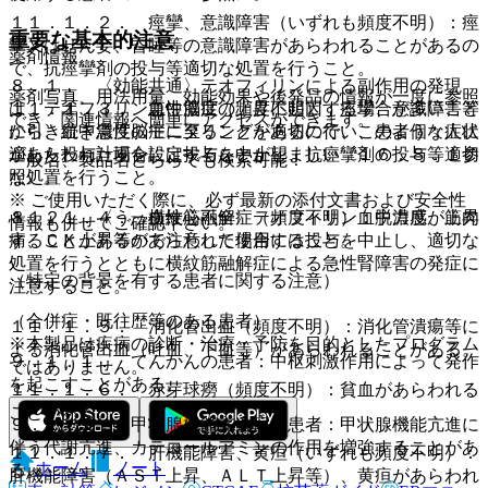
１１．１．２． 痙攣、意識障害（いずれも頻度不明）：痙
重要な基本的注意
攣又はせん妄、昏睡等の意識障害があらわれることがあるの
薬剤情報
で、抗痙攣剤の投与等適切な処置を行うこと。
８．１． 〈効能共通〉テオフィリンによる副作用の発現
薬剤写真、用法用量、効能効果や後発品の情報が一度に参照
は、テオフィリン血中濃度の上昇に起因する場合が多いこと
１１．１．３． 急性脳症（頻度不明）：痙攣、意識障害等
でき、関連情報へ簡単にアクセスができます。
から、血中濃度のモニタリングを適切に行い、患者個々人に
に引き続き急性脳症に至ることがあるので、このような症状
適した投与計画を設定することが望ましい〔１６．８．１参
があらわれた場合には投与を中止し、抗痙攣剤の投与等適切
一般名、製品名どちらでも検索可能！
照〕。
な処置を行うこと。
※ ご使用いただく際に、必ず最新の添付文書および安全性
８．２． 〈うっ血性心不全〉テオフィリン血中濃度が上昇
１１．１．４． 横紋筋融解症（頻度不明）：脱力感、筋肉
情報も併せてご確認下さい。
することがあるので注意して使用すること。
痛、ＣＫ上昇等があらわれた場合には投与を中止し、適切な
処置を行うとともに横紋筋融解症による急性腎障害の発症に
（特定の背景を有する患者に関する注意）
注意すること。
（合併症・既往歴等のある患者）
１１．１．５． 消化管出血（頻度不明）：消化管潰瘍等に
※本製品は疾病の診断・治療・予防を目的としたプログラム
よる消化管出血（吐血、下血等）があらわれることがある。
９．１．１． てんかんの患者：中枢刺激作用によって発作
ではありません。
を起こすことがある。
１１．１．６． 赤芽球癆（頻度不明）：貧血があらわれる
ことがある。
９．１．２． 甲状腺機能亢進症の患者：甲状腺機能亢進に
伴う代謝亢進、カテコールアミンの作用を増強することがあ
１１．１．７． 肝機能障害、黄疸（いずれも頻度不明）：
ホーム
ノート
る。
肝機能障害（ＡＳＴ上昇、ＡＬＴ上昇等）、黄疸があらわれ