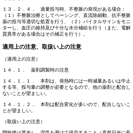
１３．２．４． 過量投与時、不整脈の発現がある場合：
（１）不整脈治療としてペーシング、直流除細動、抗不整脈
薬の投与等適切な処置を行う、（２）バイタルサインをモニ
ターし、血圧の維持及び十分な水分補給を行う（また、電解
質異常がある場合はその補正を行う）。
適用上の注意、取扱い上の注意
（適用上の注意）
１４．１． 薬剤調製時の注意
１４．１．１． 本剤は、発熱時には一時減量あるいは中止
する等、投与量の調整が必要となるので、他の薬剤と配合し
ないことが望ましい。
１４．１．２． 本剤は配合変化が多いので、配合しないこ
とが望ましい。
（取扱い上の注意）
開栓後は遮光し、湿気を避けて保存すること（直射日光に長