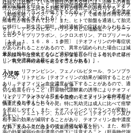
妊婦又は妊娠している可能性のある女性には、治療上の有益
適切な処置を行うこと（肝薬物代謝酵素が阻害され、テオフ
性が危険性を上回ると判断される場合にのみ投与すること
ィリンクリアランスが低下するため、テオフィリン血中濃度
（動物実験（マウス、ラット、ウサギ）で催奇形作用等の生
が上昇すると考えられる）］。
殖毒性が報告されており、また、ヒトで胎盤を通過して胎児
に移行し、新生児に嘔吐、神経過敏等の症状があらわれるこ
６）． アシクロビル、バラシクロビル塩酸塩、インターフ
とがある）。
ェロン、イプリフラボン、シクロスポリン、アロプリノール
〔１３．１、１６．８．１参照〕［テオフィリンの中毒症状
（授乳婦）
があらわれることがあるので、異常が認められた場合には減
量又は投与を中止するなど適切な処置を行うこと（テオフィ
本剤投与中は授乳しないことが望ましい（ヒト母乳中に移行
リン血中濃度の上昇によると考えられる）］。
し、乳児に神経過敏を起こすことがある）。
７）． リファンピシン、フェノバルビタール、ランソプラ
小児等
ゾール、リトナビル［テオフィリンの効果が減弱することが
あり、テオフィリン血中濃度が低下することがあるので、適
９．７．１． 小児、幼児、乳児
切な処置を行うこと（肝薬物代謝酵素の誘導によりテオフィ
リンクリアランスが上昇するため、テオフィリン血中濃度が
（１）． テオフィリン血中濃度のモニタリングを行うなど
低下すると考えられる）］。
慎重に投与すること（小児、特に乳幼児は成人に比べて痙攣
を惹起しやすく、また、テオフィリンクリアランスが変動し
８）． フェニトイン、カルバマゼピン［テオフィリン及び
やすい）。
相手薬の効果が減弱することがあり、テオフィリン血中濃度
が低下することがあるので、適切な処置を行い、また、相手
なお、次の小児にはより慎重に投与すること。
薬の効果減弱や血中濃度の低下に注意すること（肝薬物代謝