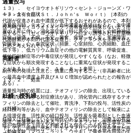
過量投与
１３）． セイヨウオトギリソウ＜セント・ジョーンズ・ワ
１３．１． 症状
ート＞含有食品（Ｓｔ．Ｊｏｈｎ’ｓ Ｗｏｒｔ）［本剤の
代謝が促進され血中濃度が低下するおそれがあるので、本剤
過量投与時、テオフィリン血中濃度が高値になると、血中濃
投与時はセイヨウオトギリソウ含有食品を摂取しないよう注
度の上昇に伴い、消化器症状（特に悪心、嘔吐）や精神神経
意すること（セイヨウオトギリソウにより誘導された肝薬物
症状（頭痛、不眠、不安、興奮、痙攣、せん妄、意識障害、
代謝酵素が本剤の代謝を促進し、クリアランスを上昇させる
昏睡等）、心・血管症状（頻脈、心室頻拍、心房細動、血圧
ためと考えられている）］。
低下等）、低カリウム血症その他の電解質異常、呼吸促進、
横紋筋融解症等の中毒症状が発現しやすくなる（なお、軽微
高齢者
な症状から順次発現することなしに重篤な症状が発現するこ
とがある）〔１０．２、１６．８．１参照〕。
副作用の発現に注意し、慎重に投与すること（非高齢者に比
べ最高血中濃度上昇及びＡＵＣ増加が認められたとの報告が
１３．２． 処置
ある）。
過量投与時の処置には、テオフィリンの除去、出現している
妊婦・授乳婦
中毒症状に対する対症療法があり、消化管内に残存するテオ
フィリンの除去として催吐、胃洗浄、下剤の投与、活性炭の
（妊婦）
経口投与等があり、血中テオフィリンの除去として輸液によ
る排泄促進、活性炭の経口投与、活性炭を吸着剤とした血液
妊婦又は妊娠している可能性のある女性には、治療上の有益
灌流、血液透析等がある（なお、テオフィリン血中濃度が低
性が危険性を上回ると判断される場合にのみ投与すること
下しても、組織に分布したテオフィリンにより血中濃度が再
（動物実験（マウス、ラット、ウサギ）で催奇形作用等の生