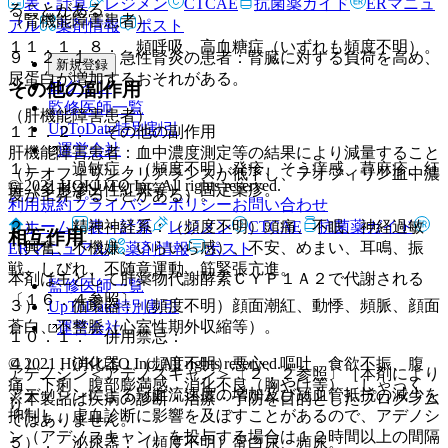
表・計算
レジメン
CTCAE
抗菌薬ガイド
ERマニュ
ることがある。
（腎機能障害患者）
アル
薬剤情報
ポスト
１１．１．８． 頻呼吸、高血糖症（いずれも頻度不明）。
９．２．１． 急性腎炎の患者：腎臓に対する負荷を高め、
新規登録
尿蛋白が増加するおそれがある。
ログイン
その他の副作用
監修医師一覧
（肝機能障害患者）
UpToDate特別割引
１１．２． その他の副作用
運営会社
肝機能障害患者：血中濃度測定等の結果により減量すること
１）． 過敏症：（頻度不明）発疹、そう痒感、蕁麻疹、紅
（テオフィリンクリアランスが低下し、テオフィリン血中濃
© 2021 HOKUTO Inc. All rights reserved.
斑（多形滲出性紅斑等）、固定薬疹。
度が上昇することがある）。
利用規約
プライバシーポリシー
お問い合わせ
ホーム
表・計算
レジメン
CTCAE
抗菌薬ガイド
２）． 精神神経系：（頻度不明）頭痛、不眠、神経過敏
相互作用
（興奮、不機嫌、いらいら感）、不安、めまい、耳鳴、振
ERマニュアル
薬剤情報
ポスト
戦、しびれ、不随意運動、筋緊張亢進。
本剤は主として肝薬物代謝酵素ＣＹＰ１Ａ２で代謝される
監修医師一覧
〔１６．４参照〕。
３）． 循環器：（頻度不明）顔面潮紅、動悸、頻脈、顔面
UpToDate特別割引
蒼白、不整脈（心室性期外収縮等）。
運営会社
１０．１． 併用禁忌：
© 2021 HOKUTO Inc. All rights reserved.
４）． 消化器：（頻度不明）悪心、嘔吐、食欲不振、腹
アデノシン＜アデノスキャン＞〔２．２参照〕［本剤により
痛、下痢、腹部膨満感、消化不良（胸やけ等）、しゃっく
アデノシンによる冠血流速度の増加及び冠血管抵抗の減少を
※本製品は疾病の診断・治療・予防を目的としたプログラム
り。
抑制し、虚血診断に影響を及ぼすことがあるので、アデノシ
ではありません。
ン（アデノスキャン）を投与する場合は１２時間以上の間隔
５）． 泌尿器：（頻度不明）蛋白尿、頻尿。