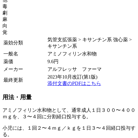
毒
劇
麻
向
覚
気管支拡張薬 > キサンチン系 強心薬 >
薬効分類
キサンチン系
一般名
アミノフィリン水和物
薬価
9.6
円
メーカー
アルフレッサ ファーマ
2023年10月改訂(第1版)
最終更新
添付文書のPDFはこちら
用法・用量
アミノフィリン水和物として、通常成人１日３００〜４００
ｍｇを、３〜４回に分割経口投与する。
小児には、１回２〜４ｍｇ／ｋｇを１日３〜４回経口投与す
る。