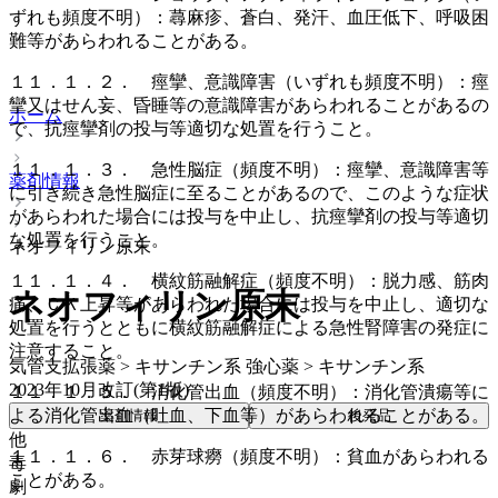
ずれも頻度不明）：蕁麻疹、蒼白、発汗、血圧低下、呼吸困
難等があらわれることがある。
１１．１．２． 痙攣、意識障害（いずれも頻度不明）：痙
攣又はせん妄、昏睡等の意識障害があらわれることがあるの
ホーム
で、抗痙攣剤の投与等適切な処置を行うこと。
１１．１．３． 急性脳症（頻度不明）：痙攣、意識障害等
薬剤情報
に引き続き急性脳症に至ることがあるので、このような症状
があらわれた場合には投与を中止し、抗痙攣剤の投与等適切
な処置を行うこと。
ネオフィリン原末
１１．１．４． 横紋筋融解症（頻度不明）：脱力感、筋肉
ネオフィリン原末
痛、ＣＫ上昇等があらわれた場合には投与を中止し、適切な
処置を行うとともに横紋筋融解症による急性腎障害の発症に
注意すること。
気管支拡張薬 > キサンチン系 強心薬 > キサンチン系
2023年10月改訂(第1版)
１１．１．５． 消化管出血（頻度不明）：消化管潰瘍等に
よる消化管出血（吐血、下血等）があらわれることがある。
薬剤情報
後発品
他
１１．１．６． 赤芽球癆（頻度不明）：貧血があらわれる
毒
ことがある。
劇