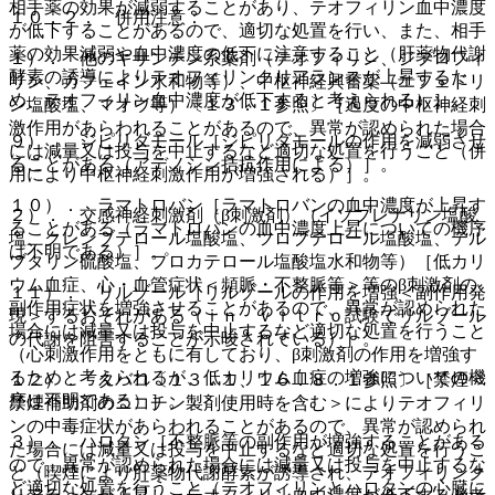
相手薬の効果が減弱することがあり、テオフィリン血中濃度
１０．２． 併用注意：
が低下することがあるので、適切な処置を行い、また、相手
薬の効果減弱や血中濃度の低下に注意すること（肝薬物代謝
１）． 他のキサンチン系薬剤（テオフィリン、ジプロフィ
酵素の誘導によりテオフィリンクリアランスが上昇するた
リン、カフェイン水和物等）、中枢神経興奮薬（エフェドリ
め、テオフィリン血中濃度が低下すると考えられる）］。
ン塩酸塩、マオウ等）〔１３．１参照〕［過度の中枢神経刺
激作用があらわれることがあるので、異常が認められた場合
９）． ジピリダモール［ジピリダモールの作用を減弱させ
には減量又は投与を中止するなど適切な処置を行うこと（併
ることがある（アデノシン拮抗作用による）］。
用により中枢神経刺激作用が増強される）］。
１０）． ラマトロバン［ラマトロバンの血中濃度が上昇す
２）． 交感神経刺激剤（β刺激剤）（イソプレナリン塩酸
ることがある（ラマトロバンの血中濃度上昇についての機序
塩、クレンブテロール塩酸塩、ツロブテロール塩酸塩、テル
は不明である）］。
ブタリン硫酸塩、プロカテロール塩酸塩水和物等）［低カリ
ウム血症、心・血管症状＜頻脈・不整脈等＞等のβ刺激剤の
１１）． リルゾール［リルゾールの作用を増強＜副作用発
副作用症状を増強させることがあるので、異常が認められた
現＞するおそれがある（ｉｎ ｖｉｔｒｏ試験でリルゾール
場合には減量又は投与を中止するなど適切な処置を行うこと
の代謝を阻害することが示唆されている）］。
（心刺激作用をともに有しており、β刺激剤の作用を増強す
るためと考えられるが、低カリウム血症の増強についての機
１２）． タバコ〔１３．１、１６．８．１参照〕［禁煙＜
序は不明である）］。
禁煙補助剤のニコチン製剤使用時を含む＞によりテオフィリ
ンの中毒症状があらわれることがあるので、異常が認められ
３）． ハロタン［不整脈等の副作用が増強することがある
た場合には減量又は投与を中止するなど適切な処置を行うこ
ので、異常が認められた場合には減量又は投与を中止するな
と（喫煙により肝薬物代謝酵素が誘導され、テオフィリンク
ど適切な処置を行うこと（テオフィリンとハロタンの心臓に