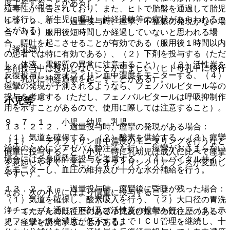
度上昇することがある）。
殖毒性が報告されており、また、ヒトで胎盤を通過して胎児
に移行し、新生児に嘔吐、神経過敏等の症状があらわれるこ
１３．２．１． 過量投与時、痙攣、不整脈の発現がない場
とがある）。
合：（１）服用後短時間しか経過していないと思われる場
合、嘔吐を起こさせることが有効である（服用後１時間以内
（授乳婦）
の患者では特に有効である）、（２）下剤を投与する（ただ
し、体液、電解質の異常に注意すること）、（３）活性炭を
本剤投与中は授乳しないことが望ましい（ヒト母乳中に移行
反復投与し、テオフィリン血中濃度をモニターする、（４）
し、乳児に神経過敏を起こすことがある）。
痙攣の発現が予測されるようなら、フェノバルビタール等の
投与を考慮する（ただし、フェノバルビタールは呼吸抑制作
小児等
用を示すことがあるので、使用に際しては注意すること）。
９．７．１． 小児、幼児、乳児
１３．２．２． 過量投与時、痙攣の発現がある場合：
（１）気道を確保する、（２）酸素を供給する、（３）痙攣
（１）． テオフィリン血中濃度のモニタリングを行うなど
治療のためにジアゼパム静注等を行い、痙攣がおさまらない
慎重に投与すること（小児、特に乳幼児は成人に比べて痙攣
場合には全身麻酔薬投与を考慮する、（４）バイタルサイン
を惹起しやすく、また、テオフィリンクリアランスが変動し
をモニターし、血圧の維持及び十分な水分補給を行う。
やすい）。
１３．２．３． 過量投与時、痙攣後に昏睡が残った場合：
なお、次の小児にはより慎重に投与すること。
（１）気道を確保し、酸素吸入を行う、（２）大口径の胃洗
浄チューブを通じて下剤及び活性炭の投与を行う、（３）テ
・ てんかんの既往歴のある小児及び痙攣の既往歴のある小
オフィリン血中濃度が低下するまでＩＣＵ管理を継続し、十
児：痙攣を誘発することがある。