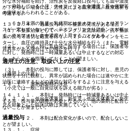
分な水分補給を続け、活性炭を反復経口投与しても血中濃度
・ 発熱している小児：テオフィリン血中濃度上昇や痙攣等
が下がらない場合には、活性炭による血液灌流、血液透析も
の症状があらわれることがある。
考慮する。
・ ６カ月未満の乳児：乳児期にはテオフィリンクリアラン
１３．２．４． 過量投与時、不整脈の発現がある場合：
スが一定していないので、テオフィリンクリアランスが低
（１）不整脈治療としてペーシング、直流除細動、抗不整脈
く、テオフィリン血中濃度が上昇することがある。
薬の投与等適切な処置を行う、（２）バイタルサインをモニ
ターし、血圧の維持及び十分な水分補給を行う（また、電解
（２）． 小児、特に乳幼児に投与する場合には、保護者等
質異常がある場合はその補正を行う）。
に対し、発熱時には一時減量あるいは中止するなどの対応
を、あらかじめ指導しておくことが望ましい。
適用上の注意、取扱い上の注意
（３）． 本剤の投与に際しては、保護者等に対し、患児の
（適用上の注意）
状態を十分に観察し、異常が認められた場合には速やかに主
治医に連絡するなどの適切な対応をするように注意を与える
１４．１． 薬剤調製時の注意
（小児では一般に自覚症状を訴える能力が劣る）。
１４．１．１． 本剤は、発熱時には一時減量あるいは中止
９．７．２． 低出生体重児、新生児：低出生体重児、新生
する等、投与量の調整が必要となるので、他の薬剤と配合し
児を対象とした臨床試験は実施していない。
ないことが望ましい。
過量投与
１４．１．２． 本剤は配合変化が多いので、配合しないこ
とが望ましい。
１３．１． 症状