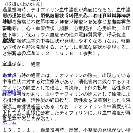
（取扱い上の注意）
過量投与時、テオフィリン血中濃度が高値になると、血中濃
開栓後は遮光し、湿気を避けて保存すること（直射日光に長
度の上昇に伴い、消化器症状（特に悪心、嘔吐）や精神神経
時間さらすと、次第にエチレンジアミンを失うとともに着色
症状（頭痛、不眠、不安、興奮、痙攣、せん妄、意識障害、
する）。
昏睡等）、心・血管症状（頻脈、心室頻拍、心房細動、血圧
低下等）、低カリウム血症その他の電解質異常、呼吸促進、
貯法
横紋筋融解症等の中毒症状が発現しやすくなる（なお、軽微
な症状から順次発現することなしに重篤な症状が発現するこ
（保管上の注意）
とがある）〔１０．２、１６．８．１参照〕。
室温保存。
１３．２． 処置
ホーム
過量投与時の処置には、テオフィリンの除去、出現している
中毒症状に対する対症療法があり、消化管内に残存するテオ
フィリンの除去として催吐、胃洗浄、下剤の投与、活性炭の
薬剤情報
経口投与等があり、血中テオフィリンの除去として輸液によ
る排泄促進、活性炭の経口投与、活性炭を吸着剤とした血液
灌流、血液透析等がある（なお、テオフィリン血中濃度が低
ネオフィリン原末
下しても、組織に分布したテオフィリンにより血中濃度が再
後発品はありません
度上昇することがある）。
ホーム
１３．２．１． 過量投与時、痙攣、不整脈の発現がない場