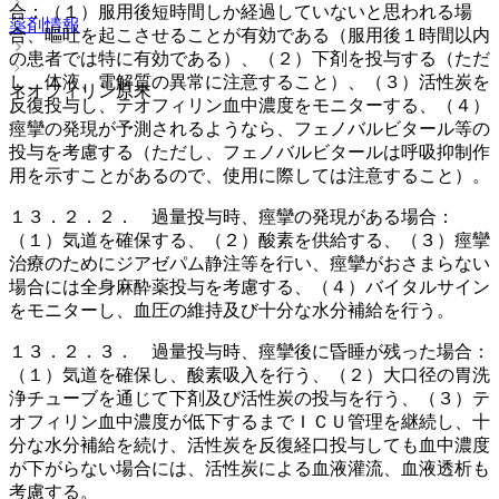
合：（１）服用後短時間しか経過していないと思われる場
薬剤情報
合、嘔吐を起こさせることが有効である（服用後１時間以内
の患者では特に有効である）、（２）下剤を投与する（ただ
し、体液、電解質の異常に注意すること）、（３）活性炭を
ネオフィリン原末
反復投与し、テオフィリン血中濃度をモニターする、（４）
痙攣の発現が予測されるようなら、フェノバルビタール等の
投与を考慮する（ただし、フェノバルビタールは呼吸抑制作
用を示すことがあるので、使用に際しては注意すること）。
１３．２．２． 過量投与時、痙攣の発現がある場合：
（１）気道を確保する、（２）酸素を供給する、（３）痙攣
治療のためにジアゼパム静注等を行い、痙攣がおさまらない
場合には全身麻酔薬投与を考慮する、（４）バイタルサイン
をモニターし、血圧の維持及び十分な水分補給を行う。
１３．２．３． 過量投与時、痙攣後に昏睡が残った場合：
（１）気道を確保し、酸素吸入を行う、（２）大口径の胃洗
浄チューブを通じて下剤及び活性炭の投与を行う、（３）テ
オフィリン血中濃度が低下するまでＩＣＵ管理を継続し、十
分な水分補給を続け、活性炭を反復経口投与しても血中濃度
が下がらない場合には、活性炭による血液灌流、血液透析も
考慮する。