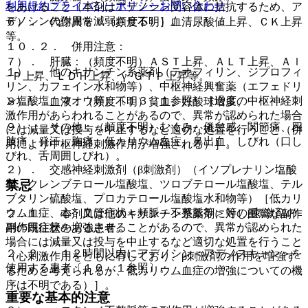
利用規約
プライバシーポリシー
お問い合わせ
をあけること（本剤はアデノシン受容体に拮抗するため、ア
デノシンの作用を減弱させる）］。
６）． 代謝異常：（頻度不明）血清尿酸値上昇、ＣＫ上昇
等。
１０．２． 併用注意：
７）． 肝臓：（頻度不明）ＡＳＴ上昇、ＡＬＴ上昇、Ａｌ
１）． 他のキサンチン系薬剤（テオフィリン、ジプロフィ
−Ｐ上昇、ＬＤＨ上昇、γ−ＧＴＰ上昇等。
リン、カフェイン水和物等）、中枢神経興奮薬（エフェドリ
ン塩酸塩、マオウ等）〔１３．１参照〕［過度の中枢神経刺
８）． 血液：（頻度不明）貧血、好酸球増多。
激作用があらわれることがあるので、異常が認められた場合
９）． その他：（頻度不明）むくみ、倦怠感、関節痛、四
には減量又は投与を中止するなど適切な処置を行うこと（併
肢痛、発汗、胸痛、低カリウム血症、鼻出血、しびれ（口し
用により中枢神経刺激作用が増強される）］。
びれ、舌周囲しびれ）。
２）． 交感神経刺激剤（β刺激剤）（イソプレナリン塩酸
禁忌
塩、クレンブテロール塩酸塩、ツロブテロール塩酸塩、テル
ブタリン硫酸塩、プロカテロール塩酸塩水和物等）［低カリ
ウム血症、心・血管症状＜頻脈・不整脈等＞等のβ刺激剤の
２．１． 本剤又は他のキサンチン系薬剤に対し重篤な副作
副作用症状を増強させることがあるので、異常が認められた
用の既往歴のある患者。
場合には減量又は投与を中止するなど適切な処置を行うこと
２．２． １２時間以内にアデノシン＜アデノスキャン＞を
（心刺激作用をともに有しており、β刺激剤の作用を増強す
使用する患者〔１０．１参照〕。
るためと考えられるが、低カリウム血症の増強についての機
序は不明である）］。
重要な基本的注意