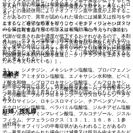
リアランスが上昇し、テオフィリン血中濃度が低下すると考
対する作用の相加又は相乗効果と考えられる）。また、ハロ
えられ、また、禁煙により血中濃度が上昇すると考えられ
タンとの連続併用によりテオフィリン血中濃度が上昇するこ
る）］。
とがあるので、異常が認められた場合には減量又は投与を中
止するなど適切な処置を行うこと（テオフィリンとハロタン
１３）． セイヨウオトギリソウ＜セント・ジョーンズ・ワ
の心臓に対する作用の相加又は相乗効果と考えられる）］。
ート＞含有食品（Ｓｔ．Ｊｏｈｎ’ｓ Ｗｏｒｔ）［本剤の
代謝が促進され血中濃度が低下するおそれがあるので、本剤
４）． ケタミン塩酸塩［痙攣があらわれることがあるの
投与時はセイヨウオトギリソウ含有食品を摂取しないよう注
で、痙攣の発現に注意し、異常が認められた場合には抗痙攣
意すること（セイヨウオトギリソウにより誘導された肝薬物
剤の投与など適切な処置を行うこと（痙攣閾値が低下するた
代謝酵素が本剤の代謝を促進し、クリアランスを上昇させる
めと考えられる）］。
ためと考えられている）］。
５）． シメチジン、メキシレチン塩酸塩、プロパフェノン
高齢者
塩酸塩、アミオダロン塩酸塩、エノキサシン水和物、ピペミ
ド酸水和物、シプロフロキサシン塩酸塩、ノルフロキサシ
副作用の発現に注意し、慎重に投与すること（非高齢者に比
ン、トスフロキサシントシル酸塩水和物、パズフロキサシン
べ最高血中濃度上昇及びＡＵＣ増加が認められたとの報告が
メシル酸塩、プルリフロキサシン、エリスロマイシン、クラ
ある）。
リスロマイシン、ロキシスロマイシン、チアベンダゾール、
チクロピジン塩酸塩、ベラパミル塩酸塩、ジルチアゼム塩酸
妊婦・授乳婦
塩、フルボキサミンマレイン酸塩、フルコナゾール、ジスル
フィラム、デフェラシロクス〔１３．１、１６．８．１参
（妊婦）
照〕［テオフィリンの中毒症状があらわれることがあるの
で、異常が認められた場合には減量又は投与を中止するなど