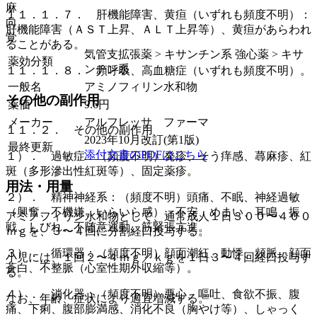
麻
１１．１．７． 肝機能障害、黄疸（いずれも頻度不明）：
向
肝機能障害（ＡＳＴ上昇、ＡＬＴ上昇等）、黄疸があらわれ
覚
ることがある。
気管支拡張薬 > キサンチン系 強心薬 > キサ
薬効分類
ンチン系
１１．１．８． 頻呼吸、高血糖症（いずれも頻度不明）。
一般名
アミノフィリン水和物
その他の副作用
薬価
9.6
円
メーカー
アルフレッサ ファーマ
１１．２． その他の副作用
2023年10月改訂(第1版)
最終更新
添付文書のPDFはこちら
１）． 過敏症：（頻度不明）発疹、そう痒感、蕁麻疹、紅
斑（多形滲出性紅斑等）、固定薬疹。
用法・用量
２）． 精神神経系：（頻度不明）頭痛、不眠、神経過敏
（興奮、不機嫌、いらいら感）、不安、めまい、耳鳴、振
アミノフィリン水和物として、通常成人１日３００〜４００
戦、しびれ、不随意運動、筋緊張亢進。
ｍｇを、３〜４回に分割経口投与する。
３）． 循環器：（頻度不明）顔面潮紅、動悸、頻脈、顔面
小児には、１回２〜４ｍｇ／ｋｇを１日３〜４回経口投与す
蒼白、不整脈（心室性期外収縮等）。
る。
４）． 消化器：（頻度不明）悪心、嘔吐、食欲不振、腹
なお、年齢、症状により適宜増減する。
痛、下痢、腹部膨満感、消化不良（胸やけ等）、しゃっく