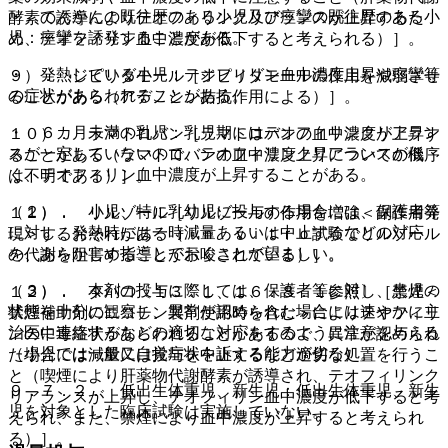
・ てんかんの既往歴のある小児及び痙攣の既往歴のある小
酵素の誘導によりテオフィリンクリアランスが上昇するた
児：痙攣を誘発することがある。
め、テオフィリン血中濃度が低下すると考えられる）］。
・ 発熱している小児：テオフィリン血中濃度上昇や痙攣等
９）． ジピリダモール［ジピリダモールの作用を減弱させ
の症状があらわれることがある。
ることがある（アデノシン拮抗作用による）］。
・ ６カ月未満の乳児：乳児期にはテオフィリンクリアラン
１０）． ラマトロバン［ラマトロバンの血中濃度が上昇す
スが一定していないので、テオフィリンクリアランスが低
ることがある（ラマトロバンの血中濃度上昇についての機序
く、テオフィリン血中濃度が上昇することがある。
は不明である）］。
（２）． 小児、特に乳幼児に投与する場合には、保護者等
１１）． リルゾール［リルゾールの作用を増強＜副作用発
に対し、発熱時には一時減量あるいは中止するなどの対応
現＞するおそれがある（ｉｎ ｖｉｔｒｏ試験でリルゾール
を、あらかじめ指導しておくことが望ましい。
の代謝を阻害することが示唆されている）］。
（３）． 本剤の投与に際しては、保護者等に対し、患児の
１２）． タバコ〔１３．１、１６．８．１参照〕［禁煙＜
状態を十分に観察し、異常が認められた場合には速やかに主
禁煙補助剤のニコチン製剤使用時を含む＞によりテオフィリ
治医に連絡するなどの適切な対応をするように注意を与える
ンの中毒症状があらわれることがあるので、異常が認められ
（小児では一般に自覚症状を訴える能力が劣る）。
た場合には減量又は投与を中止するなど適切な処置を行うこ
と（喫煙により肝薬物代謝酵素が誘導され、テオフィリンク
９．７．２． 低出生体重児、新生児：低出生体重児、新生
リアランスが上昇し、テオフィリン血中濃度が低下すると考
児を対象とした臨床試験は実施していない。
えられ、また、禁煙により血中濃度が上昇すると考えられ
る）］。