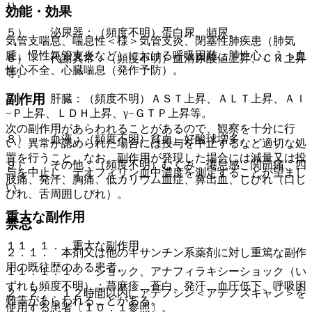
り。
効能・効果
５）． 泌尿器：（頻度不明）蛋白尿、頻尿。
気管支喘息、喘息性＜様＞気管支炎、閉塞性肺疾患（肺気
腫、慢性気管支炎など）における呼吸困難、肺性心、うっ血
６）． 代謝異常：（頻度不明）血清尿酸値上昇、ＣＫ上昇
性心不全、心臓喘息（発作予防）。
等。
副作用
７）． 肝臓：（頻度不明）ＡＳＴ上昇、ＡＬＴ上昇、Ａｌ
−Ｐ上昇、ＬＤＨ上昇、γ−ＧＴＰ上昇等。
次の副作用があらわれることがあるので、観察を十分に行
８）． 血液：（頻度不明）貧血、好酸球増多。
い、異常が認められた場合には投与を中止するなど適切な処
置を行うこと。なお、副作用が発現した場合には減量又は投
９）． その他：（頻度不明）むくみ、倦怠感、関節痛、四
与を中止し、テオフィリン血中濃度を測定することが望まし
肢痛、発汗、胸痛、低カリウム血症、鼻出血、しびれ（口し
い。
びれ、舌周囲しびれ）。
重大な副作用
禁忌
１１．１． 重大な副作用
２．１． 本剤又は他のキサンチン系薬剤に対し重篤な副作
用の既往歴のある患者。
１１．１．１． ショック、アナフィラキシーショック（い
ずれも頻度不明）：蕁麻疹、蒼白、発汗、血圧低下、呼吸困
２．２． １２時間以内にアデノシン＜アデノスキャン＞を
難等があらわれることがある。
使用する患者〔１０．１参照〕。