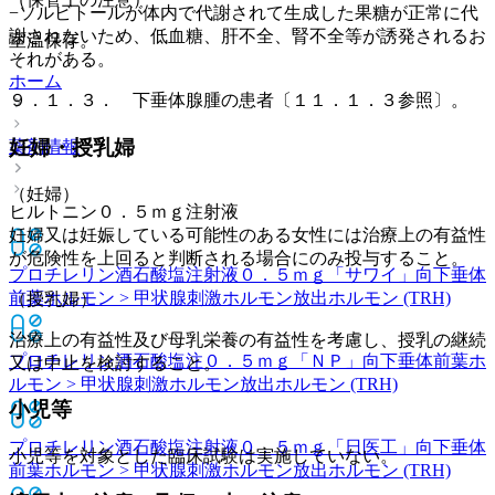
−ソルビトールが体内で代謝されて生成した果糖が正常に代
謝されないため、低血糖、肝不全、腎不全等が誘発されるお
室温保存。
それがある。
ホーム
９．１．３． 下垂体腺腫の患者〔１１．１．３参照〕。
妊婦・授乳婦
薬剤情報
（妊婦）
ヒルトニン０．５ｍｇ注射液
妊婦又は妊娠している可能性のある女性には治療上の有益性
が危険性を上回ると判断される場合にのみ投与すること。
プロチレリン酒石酸塩注射液０．５ｍｇ「サワイ」
向下垂体
前葉ホルモン > 甲状腺刺激ホルモン放出ホルモン (TRH)
（授乳婦）
治療上の有益性及び母乳栄養の有益性を考慮し、授乳の継続
プロチレリン酒石酸塩注０．５ｍｇ「ＮＰ」
向下垂体前葉ホ
又は中止を検討すること。
ルモン > 甲状腺刺激ホルモン放出ホルモン (TRH)
小児等
プロチレリン酒石酸塩注射液０．５ｍｇ「日医工」
向下垂体
小児等を対象とした臨床試験は実施していない。
前葉ホルモン > 甲状腺刺激ホルモン放出ホルモン (TRH)