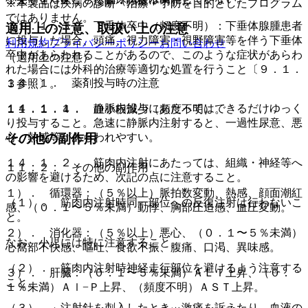
１１．１．２． 痙攣（頻度不明）。
※本製品は疾病の診断・治療・予防を目的としたプログラム
ではありません。
１１．１．３． 下垂体卒中（頻度不明）：下垂体腺腫患者
適用上の注意、取扱い上の注意
に投与した場合、頭痛、視力障害・視野障害等を伴う下垂体
利用規約
プライバシーポリシー
お問い合わせ
卒中があらわれることがあるので、このような症状があらわ
（適用上の注意）
れた場合には外科的治療等適切な処置を行うこと〔９．１．
１４．１． 薬剤投与時の注意
３参照〕。
１４．１．１． 静脈内投与にあたってはできるだけゆっく
１１．１．４． 血小板減少（頻度不明）。
り投与すること。急速に静脈内注射すると、一過性尿意、悪
心、熱感等があらわれやすい。
その他の副作用
１４．１．２． 筋肉内注射にあたっては、組織・神経等へ
１１．２． その他の副作用
の影響を避けるため、次記の点に注意すること。
１）． 循環器：（５％以上）脈拍数変動、熱感、顔面潮紅
（１）． 筋肉内注射時同一部位への反復注射は行わないこ
感、（０．１〜５％未満）動悸、胸部圧迫感、血圧変動。
と。
２）． 消化器：（５％以上）悪心、（０．１〜５％未満）
なお、小児には特に注意すること。
心窩部不快感、嘔吐、食欲不振、腹痛、口渇、異味感。
（２）． 筋肉内注射時神経走行部位を避けるよう注意する
３）． 肝臓：（０．１〜５％未満）ＡＬＴ上昇、（０．
こと。
１％未満）Ａｌ−Ｐ上昇、（頻度不明）ＡＳＴ上昇。
（３）． 注射針を刺入したとき、激痛を訴えたり、血液の