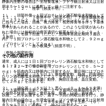
静脈内注射の場合は、生理食塩液、ブドウ糖注射液又は注射
用水５〜１０ｍＬに希釈して、徐々に注射する。
１１．１．２． 痙攣（頻度不明）。
１）． 頭部外傷：１回プロチレリン酒石酸塩水和物として
１１．１．３． 下垂体卒中（頻度不明）：下垂体腺腫患者
０．７３２〜２．９２ｍｇ（プロチレリンとして０．５〜２
に投与した場合、頭痛、視力障害・視野障害等を伴う下垂体
ｍｇ）。
卒中があらわれることがあるので、このような症状があらわ
れた場合には外科的治療等適切な処置を行うこと〔９．１．
２）． くも膜下出血（ただし、意識障害固定期間３週以
３参照〕。
内）：１回プロチレリン酒石酸塩水和物として２．９２ｍｇ
（プロチレリンとして２ｍｇ）。
１１．１．４． 血小板減少（頻度不明）。
〈脊髄小脳変性症〉
その他の副作用
通常、成人には１日１回プロチレリン酒石酸塩水和物として
１１．２． その他の副作用
０．７３２〜２．９２ｍｇ（プロチレリンとして０．５〜２
ｍｇ）を筋肉内又は静脈内に注射するが、重症例にはプロチ
１）． 循環器：（５％以上）脈拍数変動、熱感、顔面潮紅
レリン酒石酸塩水和物として２．９２ｍｇ（プロチレリンと
感、（０．１〜５％未満）動悸、胸部圧迫感、血圧変動。
して２ｍｇ）を注射する。
２）． 消化器：（５％以上）悪心、（０．１〜５％未満）
２〜３週間連日注射した後、２〜３週間の休薬期間をおく。
心窩部不快感、嘔吐、食欲不振、腹痛、口渇、異味感。
以後、これを反復するか、週２〜３回の間歇注射を行う。静
脈内注射の場合は、生理食塩液、ブドウ糖注射液又は注射用
３）． 肝臓：（０．１〜５％未満）ＡＬＴ上昇、（０．
水５〜１０ｍＬに希釈して、徐々に注射する。