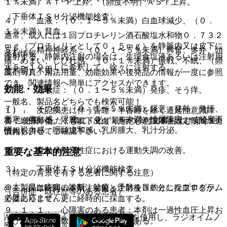
１％未満）Ａｌ−Ｐ上昇、（頻度不明）ＡＳＴ上昇。
〈下垂体ＴＳＨ分泌機能検査〉
４）． 血液：（０．１〜５％未満）白血球減少、（０．
１％未満）貧血。
通常、成人には１回プロチレリン酒石酸塩水和物０．７３２
ｍｇ（プロチレリンとして０．５ｍｇ）を静脈内又は皮下に
５）． 精神神経系：（０．１〜５％未満）興奮、多弁、頭
薬剤情報
注射する。静脈内注射の場合は、生理食塩液あるいは注射用
痛、めまい、しびれ感、（０．１％未満）振戦、不眠、（頻
水５〜１０ｍＬに希釈して、徐々に注射する。
度不明）不安。
薬剤写真、用法用量、効能効果や後発品の情報が一度に参照
でき、関連情報へ簡単にアクセスができます。
効能・効果
６）． 過敏症：（０．１〜５％未満）発疹、そう痒。
一般名、製品名どちらでも検索可能！
７）． その他：（０．１〜５％未満）尿意、発熱、発汗、
１）． 次記疾患に伴う昏睡・半昏睡を除く遷延性意識障
悪寒、倦怠感、浮腫、（０．１％未満）排尿障害、（頻度不
※ ご使用いただく際に、必ず最新の添付文書および安全性
害：頭部外傷、くも膜下出血（ただし意識障害固定期間３週
明）脱力感、咽頭違和感、乳房腫大、乳汁分泌。
情報も併せてご確認下さい。
以内）。
２）． 脊髄小脳変性症における運動失調の改善。
重要な基本的注意
３）． 下垂体ＴＳＨ分泌機能検査。
（特定の背景を有する患者に関する注意）
※本製品は疾病の診断・治療・予防を目的としたプログラム
@． 採血時間：本剤注射前と注射後３０分に採血するが、
（合併症・既往歴等のある患者）
ではありません。
必要に応じて、更に経時的に採血する。
９．１．１． 心障害のある患者：本剤は一過性血圧上昇お
A． 測定方法：ＴＳＨ測定キットを使用し、ラジオイムノ
よび一過性脈拍数上昇させることがある。