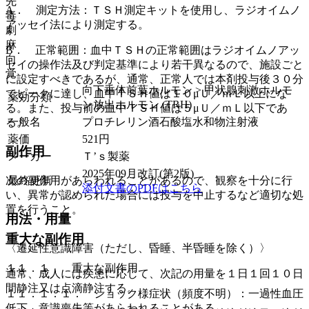
先
A． 測定方法：ＴＳＨ測定キットを使用し、ラジオイムノ
毒
アッセイ法により測定する。
劇
麻
B． 正常範囲：血中ＴＳＨの正常範囲はラジオイムノアッ
向
セイの操作法及び判定基準により若干異なるので、施設ごと
覚
に設定すべきであるが、通常、正常人では本剤投与後３０分
向下垂体前葉ホルモン > 甲状腺刺激ホルモ
でピークに達し、血中ＴＳＨ値は１０μＵ／ｍＬ以上にな
薬効分類
ン放出ホルモン (TRH)
る。また、投与前の血中ＴＳＨ値は５μＵ／ｍＬ以下であ
一般名
プロチレリン酒石酸塩水和物注射液
る。
薬価
521
円
副作用
メーカー
Ｔ’ｓ製薬
2025年09月改訂(第2版)
最終更新
次の副作用があらわれることがあるので、観察を十分に行
添付文書のPDFはこちら
い、異常が認められた場合には投与を中止するなど適切な処
置を行うこと。
用法・用量
重大な副作用
〈遷延性意識障害（ただし、昏睡、半昏睡を除く）〉
１１．１． 重大な副作用
通常、成人には疾患に応じて、次記の用量を１日１回１０日
間静注又は点滴静注する。
１１．１．１． ショック様症状（頻度不明）：一過性血圧
低下、意識喪失等があらわれることがある。