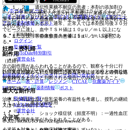
アッセイ法により測定する。
９．１．２． 遺伝性果糖不耐症の患者：本剤の添加剤Ｄ
ホーム
ノート
B． 正常範囲：血中ＴＳＨの正常範囲はラジオイムノアッ
−ソルビトールが体内で代謝されて生成した果糖が正常に代
表・計算
レジメン
CTCAE
抗菌薬ガイド
ERマニュ
セイの操作法及び判定基準により若干異なるので、施設ごと
謝されないため、低血糖、肝不全、腎不全等が誘発されるお
アル
薬剤情報
ポスト
に設定すべきであるが、通常、正常人では本剤投与後３０分
それがある。
でピークに達し、血中ＴＳＨ値は１０μＵ／ｍＬ以上にな
新規登録
る。また、投与前の血中ＴＳＨ値は５μＵ／ｍＬ以下であ
９．１．３． 下垂体腺腫の患者〔１１．１．３参照〕。
ログイン
る。
監修医師一覧
妊婦・授乳婦
UpToDate特別割引
副作用
運営会社
（妊婦）
次の副作用があらわれることがあるので、観察を十分に行
© 2021 HOKUTO Inc. All rights reserved.
妊婦又は妊娠している可能性のある女性には治療上の有益性
い、異常が認められた場合には投与を中止するなど適切な処
利用規約
プライバシーポリシー
お問い合わせ
が危険性を上回ると判断される場合にのみ投与すること。
置を行うこと。
ホーム
表・計算
レジメン
CTCAE
抗菌薬ガイド
ERマニュアル
薬剤情報
ポスト
（授乳婦）
重大な副作用
監修医師一覧
治療上の有益性及び母乳栄養の有益性を考慮し、授乳の継続
１１．１． 重大な副作用
UpToDate特別割引
又は中止を検討すること。
運営会社
１１．１．１． ショック様症状（頻度不明）：一過性血圧
小児等
低下、意識喪失等があらわれることがある。
© 2021 HOKUTO Inc. All rights reserved.
小児等を対象とした臨床試験は実施していない。