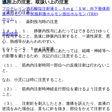
適用上の注意、取扱い上の注意
プロチレリン酒石酸塩注射液０．５ｍｇ「ＳＷ」
向下垂体前
（適用上の注意）
葉ホルモン > 甲状腺刺激ホルモン放出ホルモン (TRH)
ホーム
１４．１． 薬剤投与時の注意
１４．１．１． 静脈内投与にあたってはできるだけゆっく
薬剤情報
り投与すること。急速に静脈内注射すると、一過性尿意、悪
心、熱感等があらわれやすい。
ヒルトニン０．５ｍｇ注射液
１４．１．２． 筋肉内注射にあたっては、組織・神経等へ
の影響を避けるため、次記の点に注意すること。
（１）． 筋肉内注射時同一部位への反復注射は行わないこ
と。
なお、小児には特に注意すること。
（２）． 筋肉内注射時神経走行部位を避けるよう注意する
こと。
（３）． 注射針を刺入したとき、激痛を訴えたり、血液の
逆流をみた場合は、直ちに針を抜き、部位をかえて注射する