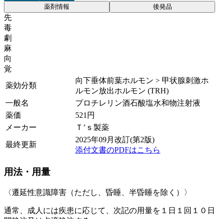
薬剤情報
後発品
先
毒
劇
麻
向
覚
向下垂体前葉ホルモン > 甲状腺刺激ホ
薬効分類
ルモン放出ホルモン (TRH)
一般名
プロチレリン酒石酸塩水和物注射液
薬価
521
円
メーカー
Ｔ’ｓ製薬
2025年09月改訂(第2版)
最終更新
添付文書のPDFはこちら
用法・用量
〈遷延性意識障害（ただし、昏睡、半昏睡を除く）〉
通常、成人には疾患に応じて、次記の用量を１日１回１０日