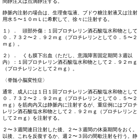
間静注又は点滴静注する。
静脈内注射の場合は、生理食塩液、ブドウ糖注射液又は注射
用水５〜１０ｍＬに希釈して、徐々に注射する。
１）． 頭部外傷：１回プロチレリン酒石酸塩水和物として
０．７３２〜２．９２ｍｇ（プロチレリンとして０．５〜２
ｍｇ）。
２）． くも膜下出血（ただし、意識障害固定期間３週以
内）：１回プロチレリン酒石酸塩水和物として２．９２ｍｇ
（プロチレリンとして２ｍｇ）。
〈脊髄小脳変性症〉
通常、成人には１日１回プロチレリン酒石酸塩水和物として
０．７３２〜２．９２ｍｇ（プロチレリンとして０．５〜２
ｍｇ）を筋肉内又は静脈内に注射するが、重症例にはプロチ
レリン酒石酸塩水和物として２．９２ｍｇ（プロチレリンと
して２ｍｇ）を注射する。
２〜３週間連日注射した後、２〜３週間の休薬期間をおく。
以後、これを反復するか、週２〜３回の間歇注射を行う。静