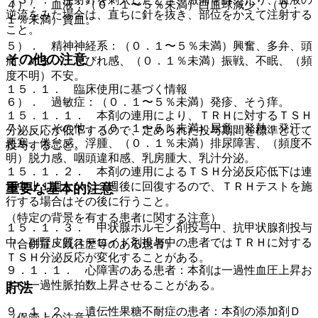
４）． 血液：（０．１〜５％未満）白血球減少、（０．
逆流をみた場合は、直ちに針を抜き、部位をかえて注射する
１％未満）貧血。
こと。
５）． 精神神経系：（０．１〜５％未満）興奮、多弁、頭
その他の注意
痛、めまい、しびれ感、（０．１％未満）振戦、不眠、（頻
度不明）不安。
１５．１． 臨床使用に基づく情報
６）． 過敏症：（０．１〜５％未満）発疹、そう痒。
１５．１．１． 本剤の連用により、ＴＲＨに対するＴＳＨ
７）． その他：（０．１〜５％未満）尿意、発熱、発汗、
分泌反応が低下するので、定められた投与期間を標準として
悪寒、倦怠感、浮腫、（０．１％未満）排尿障害、（頻度不
投与すること。
明）脱力感、咽頭違和感、乳房腫大、乳汁分泌。
１５．１．２． 本剤の連用によるＴＳＨ分泌反応低下は連
用中止１週ないし２週後に回復するので、ＴＲＨテストを施
重要な基本的注意
行する場合はその後に行うこと。
（特定の背景を有する患者に関する注意）
１５．１．３． 甲状腺ホルモン剤投与中、抗甲状腺剤投与
中、副腎皮質ステロイド剤投与中の患者ではＴＲＨに対する
（合併症・既往歴等のある患者）
ＴＳＨ分泌反応が変化することがある。
９．１．１． 心障害のある患者：本剤は一過性血圧上昇お
よび一過性脈拍数上昇させることがある。
貯法
９．１．２． 遺伝性果糖不耐症の患者：本剤の添加剤Ｄ
（保管上の注意）