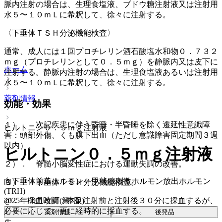
脈内注射の場合は、生理食塩液、ブドウ糖注射液又は注射用
水５〜１０ｍＬに希釈して、徐々に注射する。
〈下垂体ＴＳＨ分泌機能検査〉
通常、成人には１回プロチレリン酒石酸塩水和物０．７３２
ｍｇ（プロチレリンとして０．５ｍｇ）を静脈内又は皮下に
ホーム
注射する。静脈内注射の場合は、生理食塩液あるいは注射用
水５〜１０ｍＬに希釈して、徐々に注射する。
薬剤情報
効能・効果
１）． 次記疾患に伴う昏睡・半昏睡を除く遷延性意識障
ヒルトニン０．５ｍｇ注射液
害：頭部外傷、くも膜下出血（ただし意識障害固定期間３週
以内）。
ヒルトニン０．５ｍｇ注射液
２）． 脊髄小脳変性症における運動失調の改善。
向下垂体前葉ホルモン > 甲状腺刺激ホルモン放出ホルモン
３）． 下垂体ＴＳＨ分泌機能検査。
(TRH)
@． 採血時間：本剤注射前と注射後３０分に採血するが、
2025年09月改訂(第2版)
必要に応じて、更に経時的に採血する。
薬剤情報
後発品