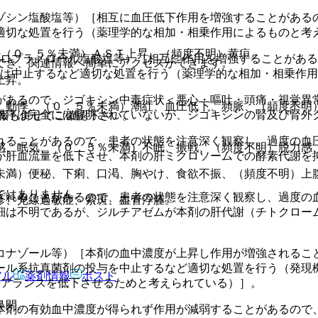
ゾシン塩酸塩等）［相互に血圧低下作用を増強することがある
適切な処置を行う（薬理学的な相加・相乗作用によるものと考
、（０．５％未満）ＡＳＴ上昇、（頻度不明）黄疸。
プロプラノロール塩酸塩等）［相互に作用を増強することがあ
でき、関連情報へ簡単にアクセスができます。
くは中止するなど適切な処置を行う（薬理学的な相加・相乗作
上昇。
があるので、ジゴキシン中毒症状＜悪心・嘔吐・頭痛・視覚異
、動悸、（０．５％未満）潮紅、血圧低下、頻脈、（頻度不明
機序は完全には解明されていないが、ジゴキシンの腎及び腎外
報も併せてご確認下さい。
れることがあるので、患者の状態を注意深く観察し、過度の血
感、眠気、（０．５％未満）不眠、振戦、（頻度不明）脱力感
が肝血流量を低下させ、本剤の肝ミクロソームでの酵素代謝を
未満）便秘、下痢、口渇、胸やけ、食欲不振、（頻度不明）上
ではありません。
されることがあるので、患者の状態を注意深く観察し、過度の
疹、光線過敏症、紫斑、血管浮腫。
細は不明であるが、ジルチアゼムが本剤の肝代謝（チトクロー
コナゾール等）［本剤の血中濃度が上昇し作用が増強されるこ
ール系抗真菌剤の投与を中止するなど適切な処置を行う（発現
アル
薬剤情報
ポスト
。
リアランスを低下させるためと考えられている）］。
鼻閉。
本剤の有効血中濃度が得られず作用が減弱することがあるので