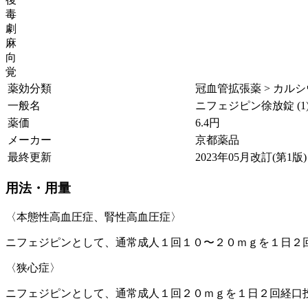
毒
劇
麻
向
覚
薬効分類
冠血管拡張薬 > カルシウ
一般名
ニフェジピン徐放錠 (1
薬価
6.4
円
メーカー
京都薬品
最終更新
2023年05月改訂(第1版)
用法・用量
〈本態性高血圧症、腎性高血圧症〉
ニフェジピンとして、通常成人１回１０〜２０ｍｇを１日２
〈狭心症〉
ニフェジピンとして、通常成人１回２０ｍｇを１日２回経口