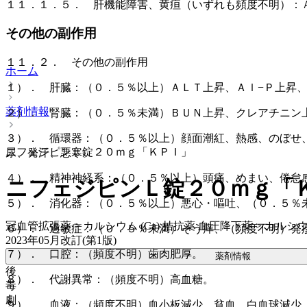
１１．１．５． 肝機能障害、黄疸（いずれも頻度不明）：
その他の副作用
１１．２． その他の副作用
ホーム
１）． 肝臓：（０．５％以上）ＡＬＴ上昇、Ａｌ−Ｐ上昇
薬剤情報
２）． 腎臓：（０．５％未満）ＢＵＮ上昇、クレアチニン
３）． 循環器：（０．５％以上）顔面潮紅、熱感、のぼせ
ニフェジピンＬ錠２０ｍｇ「ＫＰＩ」
尿、発汗、悪寒。
４）． 精神神経系：（０．５％以上）頭痛、めまい、倦怠
ニフェジピンＬ錠２０ｍｇ「
５）． 消化器：（０．５％以上）悪心・嘔吐、（０．５％
冠血管拡張薬 > カルシウム (Ca) 拮抗薬 血圧降下薬 > カルシウム
６）． 過敏症：（０．５％未満）そう痒、（頻度不明）発
2023年05月改訂(第1版)
７）． 口腔：（頻度不明）歯肉肥厚。
薬剤情報
後
８）． 代謝異常：（頻度不明）高血糖。
毒
劇
９）． 血液：（頻度不明）血小板減少、貧血、白血球減少