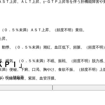
ＡＳＴ上昇、ＡＬＴ上昇、γ−ＧＴＰ上昇等を伴う肝機能障害や
、（０．５％未満）ＡＳＴ上昇、（頻度不明）黄疸。
上昇。
、動悸、（０．５％未満）潮紅、血圧低下、頻脈、（頻度不明
感、眠気、（０．５％未満）不眠、振戦、（頻度不明）脱力感
ＫＰＩ」
未満）便秘、下痢、口渇、胸やけ、食欲不振、（頻度不明）上
 (Ca) 拮抗薬
疹、光線過敏症、紫斑、血管浮腫。
。