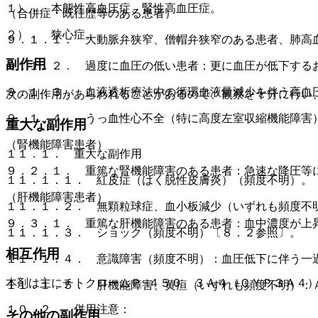
１）． 本態性高血圧症、腎性高血圧症。
（合併症・既往歴等のある患者）
２）． 狭心症。
９．１．１． 大動脈弁狭窄、僧帽弁狭窄のある患者、肺高
副作用
９．１．２． 過度に血圧の低い患者：更に血圧が低下する
９．１．３． 血液透析療法中の循環血液量減少を伴う高血
次の副作用があらわれることがあるので、観察を十分に行い
９．１．４． うっ血性心不全（特に高度左室収縮機能障害
重大な副作用
（腎機能障害患者）
１１．１． 重大な副作用
９．２．１． 重篤な腎機能障害のある患者：急速な降圧等
１１．１．１． 紅皮症（はく脱性皮膚炎）（頻度不明）。
（肝機能障害患者）
１１．１．２． 無顆粒球症、血小板減少（いずれも頻度不
９．３．１． 重篤な肝機能障害のある患者：血中濃度が上
１１．１．３． ショック（頻度不明）〔８．２参照〕。
相互作用
１１．１．４． 意識障害（頻度不明）：血圧低下に伴う一
本剤は主にチトクロームＰ−４５０ ３Ａ４（ＣＹＰ３Ａ４
１１．１．５． 肝機能障害、黄疸（いずれも頻度不明）：
１０．２． 併用注意：
その他の副作用