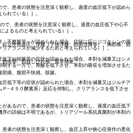
ので、患者の状態を注意深く観察し、過度の血圧低下が認めら
えられている）］。
るので、患者の状態を注意深く観察し、過度の血圧低下や心不
用によるものと考えられている）］。
常・不整脈等＞が認められた場合、症状に応じジゴキシンの用
）起立性低血圧、浮腫（下肢浮腫、顔面浮腫等）、胸部痛、頻
クリアランスが減少するためと考えられている）］。
圧低下や頻脈等の症状が認められた場合、本剤を減量又はシメ
、筋痙攣、四肢しびれ感、異常感覚。
抑制する一方で、胃酸を低下させ、本剤の吸収を増加させるた
腹部痛、腹部不快感、鼓腸。
血圧低下等の症状が認められた場合、本剤を減量又はジルチア
ムＰ−４５０酵素系）反応を抑制し、クリアランスを低下させ
とがあるので、患者の状態を注意深く観察し、過度の血圧低下
機序の詳細は不明であるが、トリアゾール系抗真菌剤が本剤の
、患者の状態を注意深く観察し、血圧上昇や狭心症発作の悪化