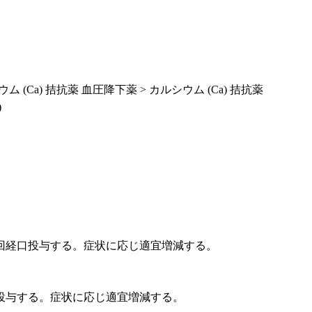
ム (Ca) 拮抗薬 血圧降下薬 > カルシウム (Ca) 拮抗薬
)
回経口投与する。症状に応じ適宜増減する。
投与する。症状に応じ適宜増減する。