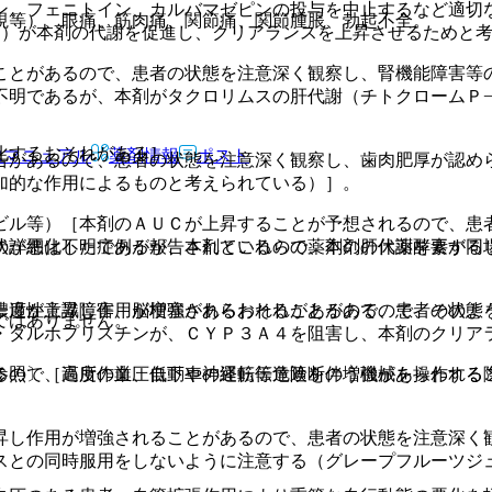
ン、フェニトイン、カルバマゼピンの投与を中止するなど適切
視等）、眼痛、筋肉痛、関節痛、関節腫脹、勃起不全。
０）が本剤の代謝を促進し、クリアランスを上昇させるためと
ことがあるので、患者の状態を注意深く観察し、腎機能障害等
不明であるが、本剤がタクロリムスの肝代謝（チトクロームＰ
化するおそれがある］。
Rマニュアル
薬剤情報
ポスト
告があるので、患者の状態を注意深く観察し、歯肉肥厚が認め
加的な作用によるものと考えられている）］。
ビル等）［本剤のＡＵＣが上昇することが予想されるので、患
状が悪化した症例が報告されているので、本剤の休薬を要する
の詳細は不明であるが、本剤とこれらの薬剤の肝代謝酵素が同
一過性意識障害、脳梗塞があらわれることがあるので、そのよ
濃度が上昇し作用が増強されるおそれがあるので、患者の状態
ではありません。
・ダルホプリスチンが、ＣＹＰ３Ａ４を阻害し、本剤のクリア
るので、高所作業、自動車の運転等危険を伴う機械を操作する
参照〕［過度の血圧低下や神経筋伝達遮断の増強があらわれる
昇し作用が増強されることがあるので、患者の状態を注意深く
スとの同時服用をしないように注意する（グレープフルーツジ