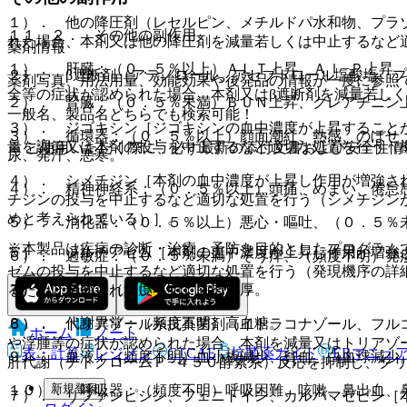
１）． 他の降圧剤（レセルピン、メチルドパ水和物、プラ
１１．２． その他の副作用
れた場合、本剤又は他の降圧剤を減量若しくは中止するなど
薬剤情報
１）． 肝臓：（０．５％以上）ＡＬＴ上昇、Ａｌ−Ｐ上昇
２）． β遮断剤（アテノロール、アセブトロール塩酸塩、
薬剤写真、用法用量、効能効果や後発品の情報が一度に参照
全等の症状が認められた場合、本剤又はβ遮断剤を減量若し
２）． 腎臓：（０．５％未満）ＢＵＮ上昇、クレアチニン
一般名、製品名どちらでも検索可能！
３）． ジゴキシン［ジゴキシンの血中濃度が上昇すること
３）． 循環器：（０．５％以上）顔面潮紅、熱感、のぼせ
量を調節又は本剤の投与を中止するなど適切な処置を行う（
※ ご使用いただく際に、必ず最新の添付文書および安全性情
尿、発汗、悪寒。
４）． シメチジン［本剤の血中濃度が上昇し作用が増強さ
４）． 精神神経系：（０．５％以上）頭痛、めまい、倦怠
チジンの投与を中止するなど適切な処置を行う（シメチジン
めと考えられている）］。
５）． 消化器：（０．５％以上）悪心・嘔吐、（０．５％
※本製品は疾病の診断・治療・予防を目的としたプログラム
５）． ジルチアゼム［本剤の血中濃度が上昇し作用が増強
６）． 過敏症：（０．５％未満）そう痒、（頻度不明）発
ゼムの投与を中止するなど適切な処置を行う（発現機序の詳
７）． 口腔：（頻度不明）歯肉肥厚。
るためと考えられている）］。
８）． 代謝異常：（頻度不明）高血糖。
６）． トリアゾール系抗真菌剤（イトラコナゾール、フル
ホーム
ノート
や浮腫等の症状が認められた場合、本剤を減量又はトリアゾ
表・計算
レジメン
CTCAE
抗菌薬ガイド
ERマニュ
９）． 血液：（頻度不明）血小板減少、貧血、白血球減少
肝代謝（チトクロームＰ−４５０酵素系）反応を抑制し、ク
新規登録
１０）． 呼吸器：（頻度不明）呼吸困難、咳嗽、鼻出血、
７）． リファンピシン、フェニトイン、カルバマゼピン［