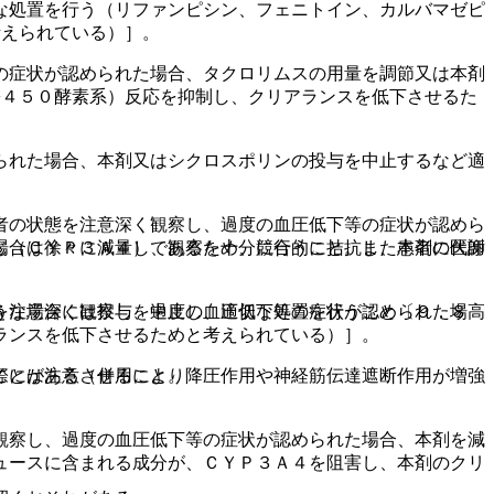
な処置を行う（リファンピシン、フェニトイン、カルバマゼピ
考えられている）］。
の症状が認められた場合、タクロリムスの用量を調節又は本剤
−４５０酵素系）反応を抑制し、クリアランスを低下させるた
られた場合、本剤又はシクロスポリンの投与を中止するなど適
者の状態を注意深く観察し、過度の血圧低下等の症状が認めら
場合は徐々に減量し、観察を十分に行うこと。また患者に医師
じ（ＣＹＰ３Ａ４）であるため、競合的に拮抗し、本剤の代謝
うな場合には投与を中止し、適切な処置を行うこと〔９．８高
を注意深く観察し、過度の血圧低下等の症状が認められた場
ランスを低下させるためと考えられている）］。
際には注意させること。
ことがある（併用により降圧作用や神経筋伝達遮断作用が増強
観察し、過度の血圧低下等の症状が認められた場合、本剤を減
ュースに含まれる成分が、ＣＹＰ３Ａ４を阻害し、本剤のクリ