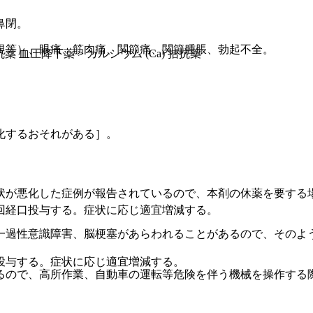
鼻閉。
視等）、眼痛、筋肉痛、関節痛、関節腫脹、勃起不全。
抗薬 血圧降下薬 > カルシウム (Ca) 拮抗薬
化するおそれがある］。
状が悪化した症例が報告されているので、本剤の休薬を要する
回経口投与する。症状に応じ適宜増減する。
一過性意識障害、脳梗塞があらわれることがあるので、そのよ
投与する。症状に応じ適宜増減する。
るので、高所作業、自動車の運転等危険を伴う機械を操作する