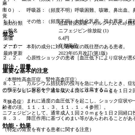
麻
向
１０）． 呼吸器：（頻度不明）呼吸困難、咳嗽、鼻出血、
覚
１１）． その他：（頻度不明）女性化乳房、視力異常（霧
薬効分類
冠血管拡張薬 > カルシウム (Ca) 拮
一般名
ニフェジピン徐放錠 (1)
禁忌
薬価
6.4
円
メーカー
京都薬品
２．１． 本剤の成分に対し過敏症の既往歴のある患者。
最終更新
2023年05月改訂(第1版)
２．２． 心原性ショックの患者［血圧低下により症状が悪
用法・用量
重要な基本的注意
〈本態性高血圧症、腎性高血圧症〉
８．１． カルシウム拮抗剤の投与を急に中止したとき、症
の指示なしに服薬を中止しないように注意すること。
ニフェジピンとして、通常成人１回１０〜２０ｍｇを１日２
８．２． まれに過度の血圧低下を起こし、ショック症状や
〈狭心症〉
齢者の項、１１．１．３、１１．１．４参照〕。
ニフェジピンとして、通常成人１回２０ｍｇを１日２回経口
８．３． 降圧作用に基づくめまい等があらわれることがあ
効能・効果
（特定の背景を有する患者に関する注意）