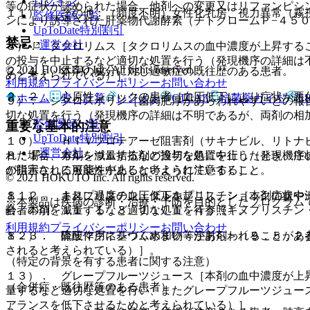
ログイン
等の症状が認められた場合、他剤への変更又はリファンピシ
１１）． その他：（頻度不明）女性化乳房、視力異常（霧
監修医師一覧
ンにより誘導された肝薬物代謝酵素（チトクロームＰ−４５
UpToDate特別割引
禁忌
運営会社
８）． タクロリムス［タクロリムスの血中濃度が上昇する
の投与を中止するなど適切な処置を行う（発現機序の詳細は
© 2021 HOKUTO Inc. All rights reserved.
２．１． 本剤の成分に対し過敏症の既往歴のある患者。
めと考えられている）］。
利用規約
プライバシーポリシー
お問い合わせ
２．２． 心原性ショックの患者［血圧低下により症状が悪
ホーム
表・計算
レジメン
CTCAE
抗菌薬ガイド
E
９）． シクロスポリン［歯肉肥厚があらわれやすいとの報
切な処置を行う（発現機序の詳細は不明であるが、両剤の相
監修医師一覧
重要な基本的注意
UpToDate特別割引
１０）． ＨＩＶプロテアーゼ阻害剤（サキナビル、リトナ
運営会社
８．１． カルシウム拮抗剤の投与を急に中止したとき、症
れた場合、本剤を減量するなど適切な処置を行う（発現機序
の指示なしに服薬を中止しないように注意すること。
が阻害される可能性があると考えられている）］。
© 2021 HOKUTO Inc. All rights reserved.
８．２． まれに過度の血圧低下を起こし、ショック症状や
１１）． キヌプリスチン・ダルホプリスチン［本剤の血中
※本製品は疾病の診断・治療・予防を目的としたプログラム
齢者の項、１１．１．３、１１．１．４参照〕。
合、本剤を減量するなど適切な処置を行う（キヌプリスチン
利用規約
プライバシーポリシー
お問い合わせ
８．３． 降圧作用に基づくめまい等があらわれることがあ
１２）． 硫酸マグネシウム水和物＜注射剤＞〔９．５．２
されると考えられている）］。
（特定の背景を有する患者に関する注意）
１３）． グレープフルーツジュース［本剤の血中濃度が上
（合併症・既往歴等のある患者）
量するなど適切な処置を行い、またグレープフルーツジュー
アランスを低下させるためと考えられている）］。