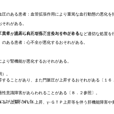
血圧のある患者：血管拡張作用により重篤な血行動態の悪化を
おそれがある。
圧患者：過度に血圧が低下するおそれがある。
、異常が認められた場合には投与を中止するなど適切な処置を
）のある患者：心不全が悪化するおそれがある。
により腎機能が悪化するおそれがある。
明）。
昇することがあり、また門脈圧が上昇するおそれがある〔１６
過性意識障害があらわれることがある〔８．２参照〕。
）により代謝される。
ＡＳＴ上昇、ＡＬＴ上昇、γ−ＧＴＰ上昇等を伴う肝機能障害や