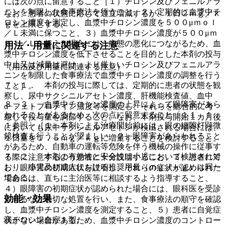
には次の点に留意すること［１）チロシン及びフェニルアラ
ニンを制限した食事療法を行うこと、２）定期的に血漿中チ
なお、患者の状態に応じて適宜増減するが、１日２ｍｇ／ｋ
ロシン濃度を測定し、血漿中チロシン濃度を５００μｍｏｌ
ｇを上限とする。
／Ｌ未満に保つこと、３）血漿中チロシン濃度が５００μｍ
ｏｌ／Ｌを超えた場合には、病態の悪化につながるため、血
用法・用量に関連する注意
漿中チロシン濃度を低下させることを目的とした本剤の投与
中止又は減量は避け、より厳しいチロシン及びフェニルアラ
（用法及び用量に関連する注意）
ニンを制限した食事療法で血漿中チロシン濃度の調整を行う
７．１． 本剤の投与に際しては、定期的に患者の状態を観
こと］。
察し、尿中サクシニルアセトン濃度、肝機能検査値、血中
８．３． 血漿中チロシン濃度の上昇によって眼障害があら
α−フェトプロテイン濃度等を測定し、それらを総合的に考
われることがあるため、次の点に留意すること〔１１．１．
慮して投与量を調節すること。なお、本剤投与開始１カ月後
１参照〕［１）本剤による治療開始前には、眼の細隙灯顕微
においても尿中サクシニルアセトンが検出される場合には、
鏡検査を行うことが望ましい、２）眼障害があらわれること
１日量を１．５ｍｇ／ｋｇに増量することを検討すること。
があるため、自動車の運転等危険を伴う機械の操作に従事す
７．２． 本剤の有効性と安全性は小児において検討されて
る際に注意するよう患者に十分説明すること、３）患者に対
おり、小児及び成人における推奨用量（ｍｇ／ｋｇ）は同一
し、眼障害の初期症状を説明し、それらの症状が認められた
である。
場合には、直ちに主治医等に相談するよう指導すること、
４）眼障害の初期症状が認められた場合には、眼科医を受診
効能・効果
させるなど適切な処置を行い、また、食事療法の順守を確認
し、血漿中チロシン濃度を測定すること、５）患者に自覚症
高チロシン血症１型。
状がない場合があるため、血漿中チロシン濃度のコントロー