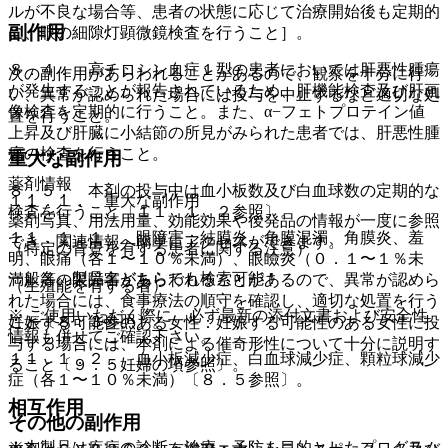
ルが不良な場合等、患者の状態に応じて治療開始後も定期的
副作用
に、眼の細隙灯顕微鏡検査を行うこと］。
８．４． 高チロシン血症１型の患者においては肝悪性腫瘍
次の副作用があらわれることがあるので、観察を十分に行
が発生することが報告されているため、肝機能検査及び肝画
い、異常が認められた場合には投与を中止するなど適切な処
像検査を定期的に行うこと。また、α−フェトプロテイン値
置を行うこと。
上昇及び肝臓に小結節の所見がみられた患者では、肝悪性腫
瘍の検査を行うこと。
重大な副作用
薬剤情報
８．５． 本剤の投与中は血小板数及び白血球数の定期的な
１１．１． 重大な副作用
検査を行うこと〔１１．１．２参照〕。
薬剤写真、用法用量、効能効果や後発品の情報が一度に参照
１１．１．１． 眼障害：結膜炎、角膜混濁、角膜炎、羞
でき、関連情報へ簡単にアクセスができます。
（特定の背景を有する患者に関する注意）
明、眼痛（各１〜１０％未満）、眼瞼炎（０．１〜１％未
一般名、製品名どちらでも検索可能！
満）等の眼障害があらわれることがあるので、異常が認めら
（生殖能を有する者）
れた場合には、食事療法の順守を確認し、適切な処置を行う
※ ご使用いただく際に、必ず最新の添付文書および安全性
こと〔８．３参照〕。
妊娠する可能性のある女性：妊娠する可能性のある女性に投
情報も併せてご確認下さい。
与する場合には、本剤による催奇形性について十分に説明す
１１．１．２． 血小板減少症、白血球減少症、顆粒球減少
ること〔９．５妊婦の項参照〕。
症（各１〜１０％未満）〔８．５参照〕。
相互作用
その他の副作用
※本製品は疾病の診断・治療・予防を目的としたプログラム