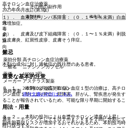
高チロシン血症治療薬
１１．２． その他の副作用
2025年06月改訂(第3版)
薬剤情報
後発品
１）． 血液及びリンパ系障害：（０．１〜１％未満）白血
先
球増加症。
毒
２）． 皮膚及び皮下組織障害：（０．１〜１％未満）剥脱
劇
性皮膚炎、紅斑性皮疹、皮膚そう痒症。
麻
向
禁忌
覚
薬効分類
高チロシン血症治療薬
本剤の成分に対し過敏症の既往歴のある患者。
一般名
ニチシノンカプセル
薬価
16060.2
円
重要な基本的注意
メーカー
アステラス製薬
2025年06月改訂(第3版)
８．１． 本剤による高チロシン血症１型の治療は、高チロ
最終更新
添付文書のPDFはこちら
シン血症１型により死亡、肝障害、肝がん、腎疾患が発生す
ることが報告されているため、可能な限り早期に開始するこ
と。
用法・用量
８．２． 本剤の投与により血漿中チロシン濃度が上昇し、
通常、ニチシノンとして１日１ｍｇ／ｋｇを２回に分割して
副作用発現リスクが増加するおそれがあるため、本剤投与時
経口投与する。