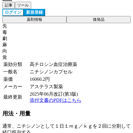
記事
ツール
ログイン
新規登録
薬剤情報
後発品
先
毒
劇
麻
向
覚
薬効分類
高チロシン血症治療薬
一般名
ニチシノンカプセル
薬価
16060.2
円
メーカー
アステラス製薬
2025年06月改訂(第3版)
最終更新
添付文書のPDFはこちら
用法・用量
通常、ニチシノンとして１日１ｍｇ／ｋｇを２回に分割して
経口投与する。