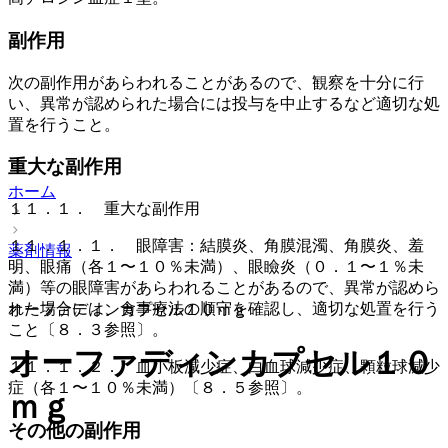
副作用
次の副作用があらわれることがあるので、観察を十分に行
い、異常が認められた場合には投与を中止するなど適切な処
置を行うこと。
重大な副作用
ホーム
１１．１． 重大な副作用
１１．１．１． 眼障害：結膜炎、角膜混濁、角膜炎、羞
薬剤情報
明、眼痛（各１〜１０％未満）、眼瞼炎（０．１〜１％未
満）等の眼障害があらわれることがあるので、異常が認めら
れた場合には、食事療法の順守を確認し、適切な処置を行う
オーファディンカプセル１０ｍｇ
こと〔８．３参照〕。
オーファディンカプセル１０
１１．１．２． 血小板減少症、白血球減少症、顆粒球減少
症（各１〜１０％未満）〔８．５参照〕。
ｍｇ
その他の副作用