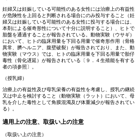
妊婦又は妊娠している可能性のある女性には治療上の有益性
が危険性を上回ると判断される場合にのみ投与すること（妊
婦又は妊娠している可能性のある女性に投与する場合には、
本剤による催奇形性について十分に説明すること）、ヒトで
胎盤を通過することが報告されている。動物実験（ウサギ）
において、ヒトの臨床用量を下回る用量で催奇形作用（骨格
異常、臍ヘルニア、腹壁破裂）が報告されており、また、動
物実験（マウス）では、ヒトの臨床用量を下回る用量で胎仔
毒性（骨化遅延）が報告されている〔９．４生殖能を有する
者の項参照〕。
（授乳婦）
治療上の有益性及び母乳栄養の有益性を考慮し、授乳の継続
又は中止を検討すること（動物実験（ラット）において、母
乳を介した毒性として角膜混濁及び体重減少が報告されてい
る）。
適用上の注意、取扱い上の注意
（取扱い上の注意）