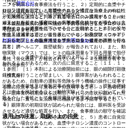
（妊婦）
運営会社
ニンを制限した食事療法を行うこと、２）定期的に血漿中チ
ロシン濃度を測定し、血漿中チロシン濃度を５００μｍｏｌ
妊婦又は妊娠している可能性のある女性には治療上の有益性
© 2021 HOKUTO Inc. All rights reserved.
／Ｌ未満に保つこと、３）血漿中チロシン濃度が５００μｍ
が危険性を上回ると判断される場合にのみ投与すること（妊
ｏｌ／Ｌを超えた場合には、病態の悪化につながるため、血
婦又は妊娠している可能性のある女性に投与する場合には、
※本製品は疾病の診断・治療・予防を目的としたプログラム
漿中チロシン濃度を低下させることを目的とした本剤の投与
本剤による催奇形性について十分に説明すること）、ヒトで
ではありません。
中止又は減量は避け、より厳しいチロシン及びフェニルアラ
胎盤を通過することが報告されている。動物実験（ウサギ）
利用規約
プライバシーポリシー
お問い合わせ
ニンを制限した食事療法で血漿中チロシン濃度の調整を行う
において、ヒトの臨床用量を下回る用量で催奇形作用（骨格
こと］。
異常、臍ヘルニア、腹壁破裂）が報告されており、また、動
物実験（マウス）では、ヒトの臨床用量を下回る用量で胎仔
８．３． 血漿中チロシン濃度の上昇によって眼障害があら
毒性（骨化遅延）が報告されている〔９．４生殖能を有する
われることがあるため、次の点に留意すること〔１１．１．
者の項参照〕。
１参照〕［１）本剤による治療開始前には、眼の細隙灯顕微
鏡検査を行うことが望ましい、２）眼障害があらわれること
（授乳婦）
があるため、自動車の運転等危険を伴う機械の操作に従事す
治療上の有益性及び母乳栄養の有益性を考慮し、授乳の継続
る際に注意するよう患者に十分説明すること、３）患者に対
又は中止を検討すること（動物実験（ラット）において、母
し、眼障害の初期症状を説明し、それらの症状が認められた
乳を介した毒性として角膜混濁及び体重減少が報告されてい
場合には、直ちに主治医等に相談するよう指導すること、
る）。
４）眼障害の初期症状が認められた場合には、眼科医を受診
させるなど適切な処置を行い、また、食事療法の順守を確認
適用上の注意、取扱い上の注意
し、血漿中チロシン濃度を測定すること、５）患者に自覚症
状がない場合があるため、血漿中チロシン濃度のコントロー