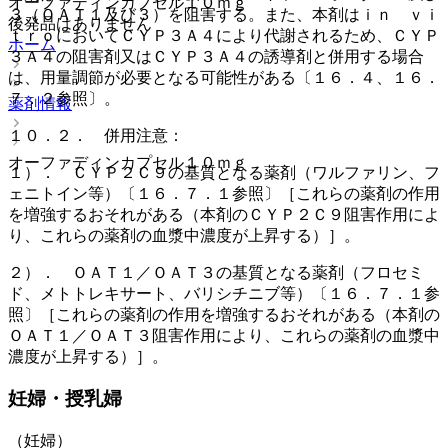
オーファディンカプセル１０ｍｇ
３（ＯＡＴ１及び３）を阻害する。また、本剤はｉｎ ｖｉ
後発品はありません
ｔｒｏにおいてＣＹＰ３Ａ４により代謝されるため、ＣＹＰ
ホーム
３Ａ４の阻害剤又はＣＹＰ３Ａ４の誘導剤と併用する場合
は、用量調節が必要となる可能性がある〔１６．４、１６．
７．２参照〕。
薬剤情報
１０．２． 併用注意：
オーファディンカプセル１０ｍｇ
１）． ＣＹＰ２Ｃ９の基質となる薬剤（ワルファリン、フ
ェニトイン等）〔１６．７．１参照〕［これらの薬剤の作用
を増強するおそれがある（本剤のＣＹＰ２Ｃ９阻害作用によ
り、これらの薬剤の血漿中濃度が上昇する）］。
２）． ＯＡＴ１／ＯＡＴ３の基質となる薬剤（フロセミ
ド、メトトレキサート、バリシチニブ等）〔１６．７．１参
照〕［これらの薬剤の作用を増強するおそれがある（本剤の
ＯＡＴ１／ＯＡＴ３阻害作用により、これらの薬剤の血漿中
濃度が上昇する）］。
妊婦・授乳婦
（妊婦）