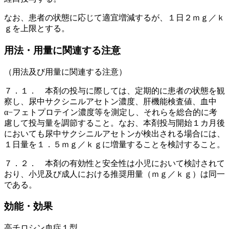
なお、患者の状態に応じて適宜増減するが、１日２ｍｇ／ｋ
ｇを上限とする。
用法・用量に関連する注意
（用法及び用量に関連する注意）
７．１． 本剤の投与に際しては、定期的に患者の状態を観
察し、尿中サクシニルアセトン濃度、肝機能検査値、血中
α−フェトプロテイン濃度等を測定し、それらを総合的に考
慮して投与量を調節すること。なお、本剤投与開始１カ月後
においても尿中サクシニルアセトンが検出される場合には、
１日量を１．５ｍｇ／ｋｇに増量することを検討すること。
７．２． 本剤の有効性と安全性は小児において検討されて
おり、小児及び成人における推奨用量（ｍｇ／ｋｇ）は同一
である。
効能・効果
高チロシン血症１型。