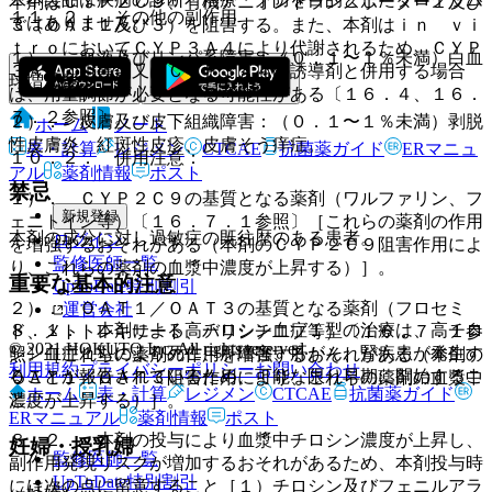
本剤はＣＹＰ２Ｃ９、有機アニオントランスポーター１及び
１１．２． その他の副作用
ではありません。
３（ＯＡＴ１及び３）を阻害する。また、本剤はｉｎ ｖｉ
ｔｒｏにおいてＣＹＰ３Ａ４により代謝されるため、ＣＹＰ
１）． 血液及びリンパ系障害：（０．１〜１％未満）白血
３Ａ４の阻害剤又はＣＹＰ３Ａ４の誘導剤と併用する場合
球増加症。
は、用量調節が必要となる可能性がある〔１６．４、１６．
７．２参照〕。
２）． 皮膚及び皮下組織障害：（０．１〜１％未満）剥脱
ホーム
ノート
性皮膚炎、紅斑性皮疹、皮膚そう痒症。
表・計算
レジメン
CTCAE
抗菌薬ガイド
ERマニュ
１０．２． 併用注意：
アル
薬剤情報
ポスト
禁忌
１）． ＣＹＰ２Ｃ９の基質となる薬剤（ワルファリン、フ
新規登録
ェニトイン等）〔１６．７．１参照〕［これらの薬剤の作用
本剤の成分に対し過敏症の既往歴のある患者。
ログイン
を増強するおそれがある（本剤のＣＹＰ２Ｃ９阻害作用によ
監修医師一覧
り、これらの薬剤の血漿中濃度が上昇する）］。
重要な基本的注意
UpToDate特別割引
２）． ＯＡＴ１／ＯＡＴ３の基質となる薬剤（フロセミ
運営会社
８．１． 本剤による高チロシン血症１型の治療は、高チロ
ド、メトトレキサート、バリシチニブ等）〔１６．７．１参
© 2021 HOKUTO Inc. All rights reserved.
シン血症１型により死亡、肝障害、肝がん、腎疾患が発生す
照〕［これらの薬剤の作用を増強するおそれがある（本剤の
利用規約
プライバシーポリシー
お問い合わせ
ることが報告されているため、可能な限り早期に開始するこ
ＯＡＴ１／ＯＡＴ３阻害作用により、これらの薬剤の血漿中
ホーム
表・計算
レジメン
CTCAE
抗菌薬ガイド
と。
濃度が上昇する）］。
ERマニュアル
薬剤情報
ポスト
８．２． 本剤の投与により血漿中チロシン濃度が上昇し、
妊婦・授乳婦
監修医師一覧
副作用発現リスクが増加するおそれがあるため、本剤投与時
UpToDate特別割引
には次の点に留意すること［１）チロシン及びフェニルアラ