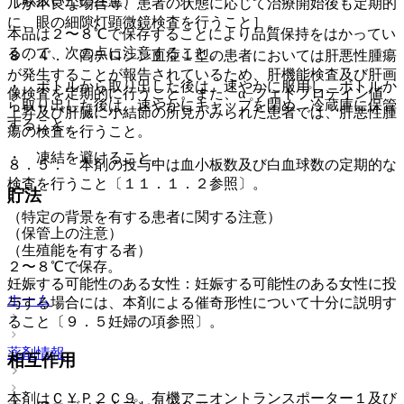
（取扱い上の注意）
ルが不良な場合等、患者の状態に応じて治療開始後も定期的
に、眼の細隙灯顕微鏡検査を行うこと］。
本品は２〜８℃で保存することにより品質保持をはかってい
るので、次の点に注意すること。
８．４． 高チロシン血症１型の患者においては肝悪性腫瘍
が発生することが報告されているため、肝機能検査及び肝画
・ ボトルから取り出した後は、速やかに服用し、ボトルか
像検査を定期的に行うこと。また、α−フェトプロテイン値
ら取り出した後は、速やかにキャップを閉め、冷蔵庫に保管
上昇及び肝臓に小結節の所見がみられた患者では、肝悪性腫
すること。
瘍の検査を行うこと。
・ 凍結を避けること。
８．５． 本剤の投与中は血小板数及び白血球数の定期的な
検査を行うこと〔１１．１．２参照〕。
貯法
（特定の背景を有する患者に関する注意）
（保管上の注意）
（生殖能を有する者）
２〜８℃で保存。
妊娠する可能性のある女性：妊娠する可能性のある女性に投
ホーム
与する場合には、本剤による催奇形性について十分に説明す
ること〔９．５妊婦の項参照〕。
薬剤情報
相互作用
本剤はＣＹＰ２Ｃ９、有機アニオントランスポーター１及び