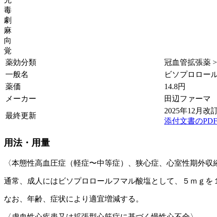
毒
劇
麻
向
覚
薬効分類
冠血管拡張薬 >
一般名
ビソプロロー
薬価
14.8
円
メーカー
田辺ファーマ
2025年12月改訂
最終更新
添付文書のPD
用法・用量
〈本態性高血圧症（軽症〜中等症）、狭心症、心室性期外収
通常、成人にはビソプロロールフマル酸塩として、５ｍｇを
なお、年齢、症状により適宜増減する。
〈虚血性心疾患又は拡張型心筋症に基づく慢性心不全〉