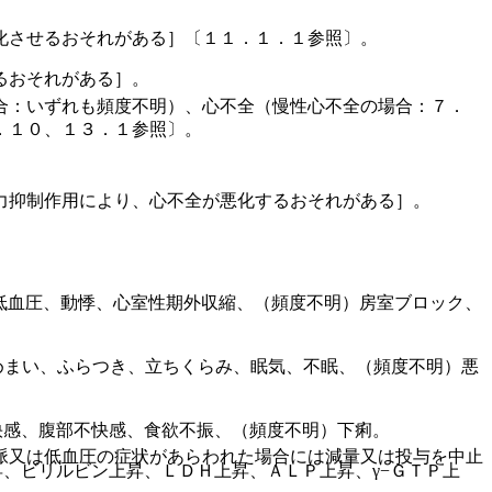
化させるおそれがある］〔１１．１．１参照〕。
るおそれがある］。
合：いずれも頻度不明）、心不全（慢性心不全の場合：７．
．１０、１３．１参照〕。
力抑制作用により、心不全が悪化するおそれがある］。
低血圧、動悸、心室性期外収縮、（頻度不明）房室ブロック、
めまい、ふらつき、立ちくらみ、眠気、不眠、（頻度不明）悪
快感、腹部不快感、食欲不振、（頻度不明）下痢。
脈又は低血圧の症状があらわれた場合には減量又は投与を中止
、ビリルビン上昇、ＬＤＨ上昇、ＡＬＰ上昇、γ−ＧＴＰ上