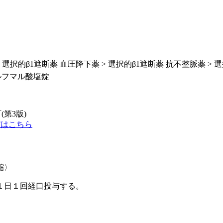
 選択的β1遮断薬 血圧降下薬 > 選択的β1遮断薬 抗不整脈薬 > 
ルフマル酸塩錠
(第3版)
Fはこちら
縮〉
１日１回経口投与する。