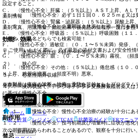
設定すること。
C． 〈慢性心不全〉肝臓：（５％以上）ＡＳＴ上昇、ＡＬＴ
７．４． 〈慢性心不全〉必ず１日１回０．６２５ｍｇ又は
薬剤情報
D． 〈慢性心不全〉腎臓・泌尿器：（５％以上）尿酸上昇
７．５． 〈慢性心不全〉２週間以上休薬した後、投与を再
薬剤写真、用法用量、効能効果や後発品の情報が一度に参照
E． 〈慢性心不全〉呼吸器：（５％以上）呼吸困難（１１
一般名、製品名どちらでも検索可能！
効能・効果
F． 〈慢性心不全〉過敏症：（０．１〜５％未満）発疹、
※ ご使用いただく際に、必ず最新の添付文書および安全性情
１）． 本態性高血圧症＜軽症〜中等症＞。
G． 〈慢性心不全〉眼：（０．１〜５％未満）霧視、（頻
２）． 狭心症。
H． 〈慢性心不全〉その他：（５％以上）倦怠感（１０．
Ｋ上昇、糖尿病増悪、（頻度不明）悪寒。
３）． 心室性期外収縮。
※本製品は疾病の診断・治療・予防を目的としたプログラム
発現頻度は慢性心不全の国内臨床試験より算出した。
４）． 次の状態で、アンジオテンシン変換酵素阻害薬又は
に基づく慢性心不全。
警告
５）． 頻脈性心房細動。
１．１． 〈慢性心不全〉慢性心不全治療の経験が十分にあ
ホーム
ノート
副作用
表・計算
レジメン
CTCAE
抗菌薬ガイド
ERマニュ
１．２． 〈慢性心不全〉投与初期及び増量時に症状が悪化
次の副作用があらわれることがあるので、観察を十分に行い
新規登録
禁忌