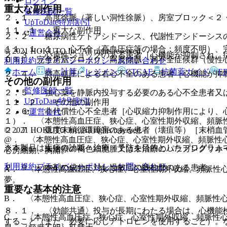
ログイン
重大な副作用
監修医師一覧
２．１． 高度徐脈（著しい洞性徐脈）、房室ブロック＜２
UpToDate特別割引
１１．１． 重大な副作用
運営会社
２．２． 糖尿病性ケトアシドーシス、代謝性アシドーシス
１１．１．１． 心不全（高血圧症等の場合：頻度不明）、
© 2021 HOKUTO Inc. All rights reserved.
２．３． 心原性ショックのある患者［心機能が抑制され、
０％）、完全房室ブロック、高度徐脈、洞不全症候群（慢性
利用規約
プライバシーポリシー
お問い合わせ
ホーム
表・計算
レジメン
CTCAE
抗菌薬ガイド
E
２．４． 肺高血圧による右心不全のある患者［心機能が抑
その他の副作用
監修医師一覧
２．５． 強心薬を静脈内投与する必要のある心不全患者又
UpToDate特別割引
１１．２． その他の副作用
２．６． 非代償性心不全患者［心収縮力抑制作用により、
運営会社
１）． 〈本態性高血圧症、狭心症、心室性期外収縮、頻脈
© 2021 HOKUTO Inc. All rights reserved.
２．７． 重度末梢循環障害のある患者（壊疽等）［末梢血
@． 〈本態性高血圧症、狭心症、心室性期外収縮、頻脈性
※本製品は疾病の診断・治療・予防を目的としたプログラム
２．８． 未治療の褐色細胞腫又は未治療のパラガングリオ
心房細動、胸痛。
利用規約
プライバシーポリシー
お問い合わせ
２．９． 本剤の成分に対し過敏症の既往歴のある患者。
A． 〈本態性高血圧症、狭心症、心室性期外収縮、頻脈性
夢。
重要な基本的注意
B． 〈本態性高血圧症、狭心症、心室性期外収縮、頻脈性
８．１． 〈効能共通〉投与が長期にわたる場合は、心機能
C． 〈本態性高血圧症、狭心症、心室性期外収縮、頻脈性
すること（また、必要に応じアトロピンを使用すること）。