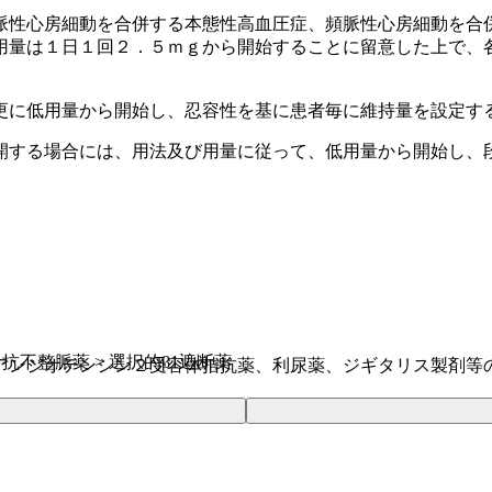
脈性心房細動を合併する本態性高血圧症、頻脈性心房細動を合
用量は１日１回２．５ｍｇから開始することに留意した上で、
更に低用量から開始し、忍容性を基に患者毎に維持量を設定す
開する場合には、用法及び用量に従って、低用量から開始し、
 抗不整脈薬 > 選択的β1遮断薬
アンジオテンシン２受容体拮抗薬、利尿薬、ジギタリス製剤等