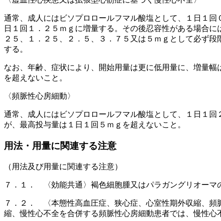
通常、成人にはビソプロロールフマル酸塩として、１日１回
日１回１．２５ｍｇに増量する。その後忍容性がある場合に
２５、１．２５、２．５、３．７５又は５ｍｇとして必ず段
する。
なお、年齢、症状により、開始用量は更に低用量に、増量幅
を超えないこと。
〈頻脈性心房細動〉
通常、成人にはビソプロロールフマル酸塩として、１日１回
が、最高投与量は１日１回５ｍｇを超えないこと。
用法・用量に関連する注意
（用法及び用量に関連する注意）
７．１． 〈効能共通〉褐色細胞腫又はパラガングリオーマ
７．２． 〈本態性高血圧症、狭心症、心室性期外収縮、頻
縮、慢性心不全を合併する頻脈性心房細動患者では、慢性心