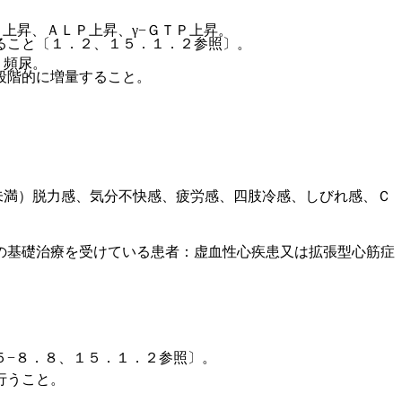
上昇、ＡＬＰ上昇、γ−ＧＴＰ上昇。
ること〔１．２、１５．１．２参照〕。
、頻尿。
段階的に増量すること。
未満）脱力感、気分不快感、疲労感、四肢冷感、しびれ感、Ｃ
の基礎治療を受けている患者：虚血性心疾患又は拡張型心筋症
５−８．８、１５．１．２参照〕。
行うこと。