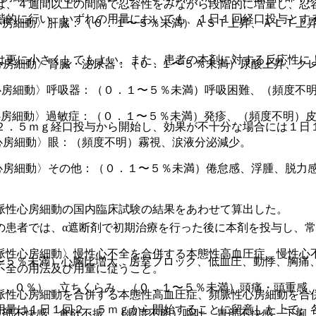
は、４週間以上の間隔で忍容性をみながら段階的に増量し、忍
階的に行い、いずれの用量においても、１日１回経口投与とす
心房細動〉肝臓：（０．１〜５％未満）ＡＳＴ上昇、ＡＬＴ上昇
は更に小さくしてもよい。また、患者の本剤に対する反応性に
心房細動〉腎臓・泌尿器：（０．１〜５％未満）尿酸上昇、ク
心房細動〉呼吸器：（０．１〜５％未満）呼吸困難、（頻度不
心房細動〉過敏症：（０．１〜５％未満）発疹、（頻度不明）
２．５ｍｇ経口投与から開始し、効果が不十分な場合には１日
心房細動〉眼：（頻度不明）霧視、涙液分泌減少。
心房細動〉その他：（０．１〜５％未満）倦怠感、浮腫、脱力
脈性心房細動の国内臨床試験の結果をあわせて算出した。
の患者では、α遮断剤で初期治療を行った後に本剤を投与し、常
脈性心房細動〉慢性心不全を合併する本態性高血圧症、慢性心
〜５％未満）心胸比増大、房室ブロック、低血圧、動悸、胸痛
不全の用法及び用量に従うこと。
６．０％）、立ちくらみ、（０．１〜５％未満）頭痛・頭重感
脈性心房細動を合併する本態性高血圧症、頻脈性心房細動を合
用量は１日１回２．５ｍｇから開始することに留意した上で、
腹部不快感、食欲不振、（頻度不明）嘔吐、胃部不快感、下痢