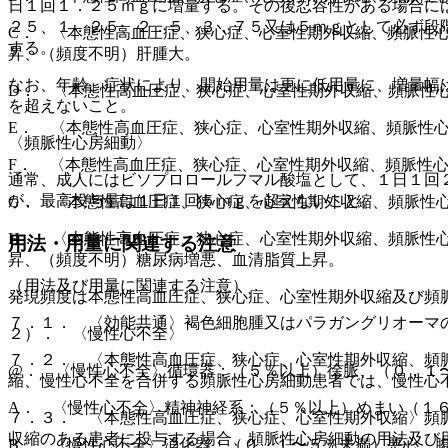
日１回１．２５ｍｇに増量する。その後忍容性がある場合に
２５、１．２５、２．５、３．７５又は５ｍｇとして必ず段
C． 〈本態性高血圧症、狭心症、心室性期外収縮、頻脈性
する。
昇、（頻度不明）肝腫大。
なお、年齢、症状により、開始用量は更に低用量に、増量幅
D． 〈本態性高血圧症、狭心症、心室性期外収縮、頻脈性
を超えないこと。
E． 〈本態性高血圧症、狭心症、心室性期外収縮、頻脈性
〈頻脈性心房細動〉
F． 〈本態性高血圧症、狭心症、心室性期外収縮、頻脈性
通常、成人にはビソプロロールフマル酸塩として、１日１回
が、最高投与量は１日１回５ｍｇを超えないこと。
G． 〈本態性高血圧症、狭心症、心室性期外収縮、頻脈性
H． 〈本態性高血圧症、狭心症、心室性期外収縮、頻脈性
用法・用量に関連する注意
昇、（頻度不明）糖尿病増悪、血清脂質上昇。
（用法及び用量に関連する注意）
発現頻度は本態性高血圧症、狭心症、心室性期外収縮及び頻
７．１． 〈効能共通〉褐色細胞腫又はパラガングリオーマ
２）． 〈慢性心不全〉
７．２． 〈本態性高血圧症、狭心症、心室性期外収縮、頻
@． 〈慢性心不全〉循環器：（５％以上）徐脈、（０．１
縮、慢性心不全を合併する頻脈性心房細動患者では、慢性心
A． 〈慢性心不全〉精神神経系：（５％以上）めまい（１
７．３． 〈本態性高血圧症、狭心症、心室性期外収縮〉頻
収縮のある患者に投与する場合、頻脈性心房細動の用法及び
B． 〈慢性心不全〉消化器：（０．１〜５％未満）悪心、