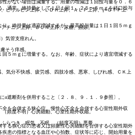
容性がない場合は減量する。用量の増減は１回投与量を０．６
る。通常、維持量として１日１回１．２５〜５ｍｇを経口投与
、ビリルビン上昇、ＬＤＨ上昇、ＡＬＰ上昇、γ−ＧＴＰ上
より、維持量は適宜増減するが、最高投与量は１日１回５ｍｇ
レアチニン上昇、ＢＵＮ上昇、尿糖、頻尿。
明）気管支痙れん。
皮膚そう痒感。
１回５ｍｇに増量する。なお、年齢、症状により適宜増減する
感、気分不快感、疲労感、四肢冷感、悪寒、しびれ感、ＣＫ上
にα遮断剤を併用すること〔２．８、９．１．９参照〕。
不全を合併する狭心症、慢性心不全を合併する心室性期外収
、（頻度不明）心房細動、心室性期外収縮。
、ふらつき、眠気、不眠、（頻度不明）悪夢。
併する狭心症の患者又は頻脈性心房細動を合併する心室性期外
各疾患の指標となる血圧や心拍数、症状等に応じ、開始用量を
。