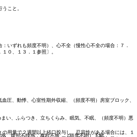
行うこと。
合：いずれも頻度不明）、心不全（慢性心不全の場合：７．
．１０、１３．１参照〕。
低血圧、動悸、心室性期外収縮、（頻度不明）房室ブロック、
めまい、ふらつき、立ちくらみ、眠気、不眠、（頻度不明）悪
ｇの用量で２週間以上経口投与し、忍容性がある場合には、１
快感、腹部不快感、食欲不振、（頻度不明）下痢。