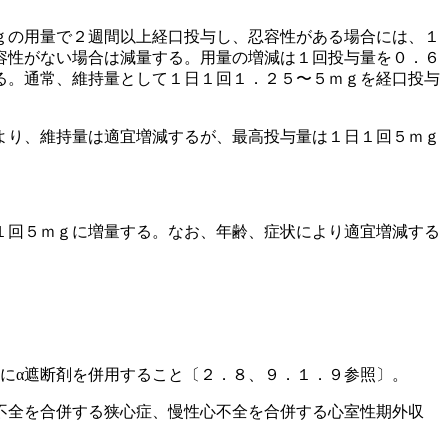
ｇの用量で２週間以上経口投与し、忍容性がある場合には、１
容性がない場合は減量する。用量の増減は１回投与量を０．６
る。通常、維持量として１日１回１．２５〜５ｍｇを経口投与
より、維持量は適宜増減するが、最高投与量は１日１回５ｍｇ
１回５ｍｇに増量する。なお、年齢、症状により適宜増減する
にα遮断剤を併用すること〔２．８、９．１．９参照〕。
不全を合併する狭心症、慢性心不全を合併する心室性期外収