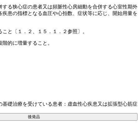
併する狭心症の患者又は頻脈性心房細動を合併する心室性期外
各疾患の指標となる血圧や心拍数、症状等に応じ、開始用量を
ること〔１．２、１５．１．２参照〕。
段階的に増量すること。
の基礎治療を受けている患者：虚血性心疾患又は拡張型心筋症
後発品