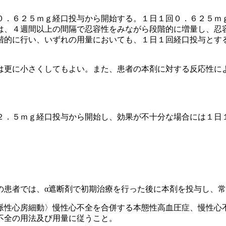
０．６２５ｍｇ経口投与から開始する。１日１回０．６２５ｍ
は、４週間以上の間隔で忍容性をみながら段階的に増量し、忍
階的に行い、いずれの用量においても、１日１回経口投与とす
は更に小さくしてもよい。また、患者の本剤に対する反応性に
２．５ｍｇ経口投与から開始し、効果が不十分な場合には１日
の患者では、α遮断剤で初期治療を行った後に本剤を投与し、常
脈性心房細動〉慢性心不全を合併する本態性高血圧症、慢性心
不全の用法及び用量に従うこと。