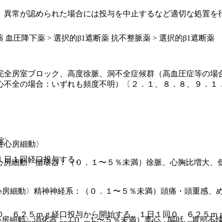
、異常が認められた場合には投与を中止するなど適切な処置を
 血圧降下薬 > 選択的β1遮断薬 抗不整脈薬 > 選択的β1遮断薬
完全房室ブロック、高度徐脈、洞不全症候群（高血圧症等の場
心不全の場合：いずれも頻度不明）〔２．１、８．８、９．１
縮〉
性心房細動〉
１日１回経口投与する。
心房細動〉循環器：（０．１〜５％未満）徐脈、心胸比増大、
心房細動〉精神神経系：（０．１〜５％未満）頭痛・頭重感、
０．６２５ｍｇ経口投与から開始する。１日１回０．６２５ｍ
心房細動〉消化器：（０．１〜５％未満）悪心、嘔吐、胃部不