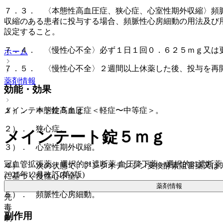
７．３． 〈本態性高血圧症、狭心症、心室性期外収縮〉頻
収縮のある患者に投与する場合、頻脈性心房細動の用法及び
設定すること。
７．４． 〈慢性心不全〉必ず１日１回０．６２５ｍｇ又は
ホーム
７．５． 〈慢性心不全〉２週間以上休薬した後、投与を再
薬剤情報
効能・効果
メインテート錠５ｍｇ
１）． 本態性高血圧症＜軽症〜中等症＞。
２）． 狭心症。
メインテート錠５ｍｇ
３）． 心室性期外収縮。
冠血管拡張薬 > 選択的β1遮断薬 血圧降下薬 > 選択的β1遮断薬
４）． 次の状態で、アンジオテンシン変換酵素阻害薬又は
2025年12月改訂(第3版)
に基づく慢性心不全。
薬剤情報
５）． 頻脈性心房細動。
先
毒
副作用
劇