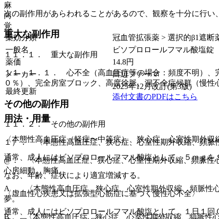
麻
次の副作用があらわれることがあるので、観察を十分に行い
向
覚
重大な副作用
薬効分類
冠血管拡張薬 > 選択的β1遮断薬
一般名
ビソプロロールフマル酸塩錠
１１．１． 重大な副作用
薬価
14.8
円
１１．１．１． 心不全（高血圧症等の場合：頻度不明）、
メーカー
田辺ファーマ
０％）、完全房室ブロック、高度徐脈、洞不全症候群（慢性
2025年12月改訂(第3版)
最終更新
添付文書のPDFはこちら
その他の副作用
用法・用量
１１．２． その他の副作用
〈本態性高血圧症（軽症〜中等症）、狭心症、心室性期外収
１）． 〈本態性高血圧症、狭心症、心室性期外収縮、頻脈
通常、成人にはビソプロロールフマル酸塩として、５ｍｇを
@． 〈本態性高血圧症、狭心症、心室性期外収縮、頻脈性
心房細動、胸痛。
なお、年齢、症状により適宜増減する。
A． 〈本態性高血圧症、狭心症、心室性期外収縮、頻脈性
〈虚血性心疾患又は拡張型心筋症に基づく慢性心不全〉
夢。
通常、成人にはビソプロロールフマル酸塩として、１日１回
B． 〈本態性高血圧症、狭心症、心室性期外収縮、頻脈性