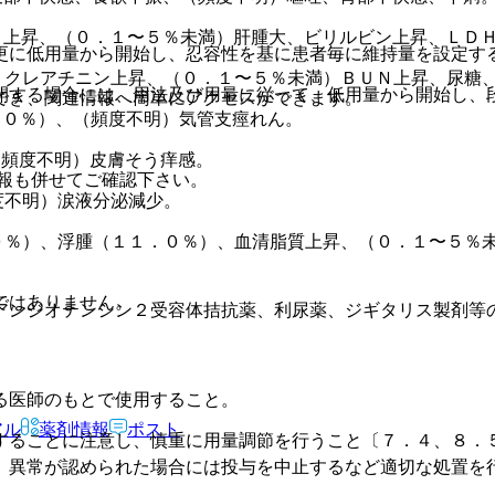
上昇、（０．１〜５％未満）肝腫大、ビリルビン上昇、ＬＤＨ
更に低用量から開始し、忍容性を基に患者毎に維持量を設定す
、クレアチニン上昇、（０．１〜５％未満）ＢＵＮ上昇、尿糖
開する場合には、用法及び用量に従って、低用量から開始し、
でき、関連情報へ簡単にアクセスができます。
．０％）、（頻度不明）気管支痙れん。
（頻度不明）皮膚そう痒感。
報も併せてご確認下さい。
度不明）涙液分泌減少。
０％）、浮腫（１１．０％）、血清脂質上昇、（０．１〜５％
ではありません。
アンジオテンシン２受容体拮抗薬、利尿薬、ジギタリス製剤等
る医師のもとで使用すること。
アル
薬剤情報
ポスト
することに注意し、慎重に用量調節を行うこと〔７．４、８．
、異常が認められた場合には投与を中止するなど適切な処置を