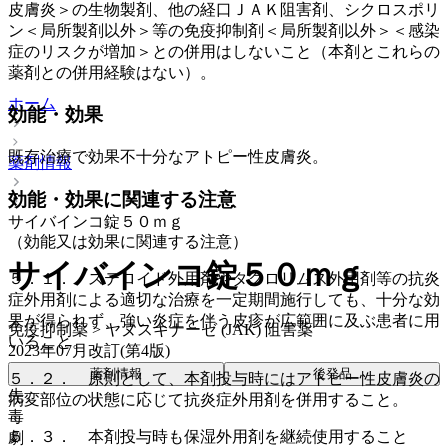
皮膚炎＞の生物製剤、他の経口ＪＡＫ阻害剤、シクロスポリ
ン＜局所製剤以外＞等の免疫抑制剤＜局所製剤以外＞＜感染
症のリスクが増加＞との併用はしないこと（本剤とこれらの
薬剤との併用経験はない）。
ホーム
効能・効果
既存治療で効果不十分なアトピー性皮膚炎。
薬剤情報
効能・効果に関連する注意
サイバインコ錠５０ｍｇ
（効能又は効果に関連する注意）
サイバインコ錠５０ｍｇ
５．１． ステロイド外用剤やタクロリムス外用剤等の抗炎
症外用剤による適切な治療を一定期間施行しても、十分な効
果が得られず、強い炎症を伴う皮疹が広範囲に及ぶ患者に用
免疫抑制薬 > ヤヌスキナーゼ (JAK) 阻害薬
いること。
2023年07月改訂(第4版)
薬剤情報
後発品
５．２． 原則として、本剤投与時にはアトピー性皮膚炎の
先
病変部位の状態に応じて抗炎症外用剤を併用すること。
毒
５．３． 本剤投与時も保湿外用剤を継続使用すること
劇