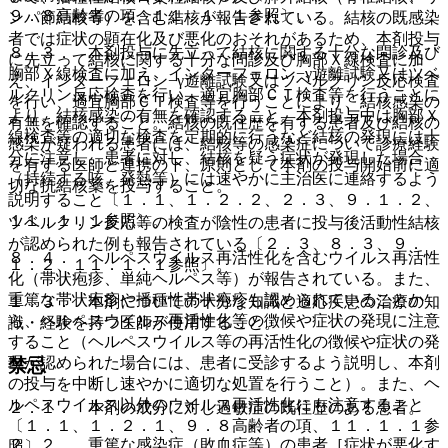
９．８高齢者の項、１１．１．１参照〕。
ンパ節結核等）を含む結核が報告されている。結核の既感染
者では症状の顕在化及び悪化のおそれがあるため、本剤投与
８．３． 本剤投与に先立って結核に関する十分な問診及び
に先立って結核に関する十分な問診及び胸部Ｘ線検査に加
胸部Ｘ線検査に加え、インターフェロン−γ遊離試験又はツベ
え、インターフェロン−γ遊離試験又はツベルクリン反応検査
ルクリン反応検査を行い、適宜胸部ＣＴ検査等を行うことに
を行い、適宜胸部ＣＴ検査等を行うことにより、結核感染の
より、結核感染の有無を確認すること。本剤投与中は胸部Ｘ
有無を確認すること。結核の既往歴を有する患者及び結核の
線検査等の適切な検査を定期的に行うなど結核の発現には十
感染が疑われる患者には、結核等の感染症について診療経験
分に注意し、患者に対し、結核を疑う症状が発現した場合
を有する医師と連携の下、原則として本剤の投与開始前に適
（持続する咳、発熱等）には速やかに主治医に連絡するよう
切な抗結核薬を投与すること。
説明すること〔１．１、１．２．２、２．３、９．１．２、
１１．１．１参照〕。
ツベルクリン反応等の検査が陰性の患者に投与後活動性結核
が認められた例も報告されている〔２．３、８．３、９．
８．４． ヘルペスウイルス再活性化を含むウイルス再活性
１．２、１１．１．１参照〕。
化（帯状疱疹、単純ヘルペス等）が報告されている。また、
重篤な帯状疱疹や播種性帯状疱疹も認められていることか
１．３． 本剤についての十分な知識と適応疾患の治療の知
ら、ヘルペスウイルス再活性化等の徴候や症状の発現に注意
識・経験を持つ医師が使用すること。
すること（ヘルペスウイルス等の再活性化の徴候や症状の発
現が認められた場合には、患者に受診するよう説明し、本剤
禁忌
の投与を中断し速やかに適切な処置を行うこと）。また、ヘ
ルペスウイルス以外のウイルス再活性化にも注意すること
２．１． 本剤の成分に対し過敏症の既往歴のある患者。
〔１．１、１．２．１、９．８高齢者の項、１１．１．１参
２．２． 重篤な感染症（敗血症等）の患者［症状が悪化す
照〕。