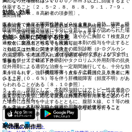
満になった場合には、１０００／ｍｍ３以上に回復するまで
休薬すること〔２．５−２．８、８．８、９．１．７−９．
効能・効果
１．１０、９．８高齢者の項参照〕。
薬剤情報
１１．１．４． 間質性肺炎（０．１％）：発熱、咳嗽、呼
既存治療で効果不十分なアトピー性皮膚炎。
薬剤写真、用法用量、効能効果や後発品の情報が一度に参照
吸困難等の呼吸器症状に十分に注意し、異常が認められた場
でき、関連情報へ簡単にアクセスができます。
合には、速やかに胸部Ｘ線検査、速やかに胸部ＣＴ検査及び
効能・効果に関連する注意
速やかに血液ガス検査等を実施し、本剤の投与を中止すると
一般名、製品名どちらでも検索可能！
ともにニューモシスチス肺炎との鑑別診断（β−Ｄグルカン
（効能又は効果に関連する注意）
※ ご使用いただく際に、必ず最新の添付文書および安全性
の測定等）を考慮に入れ適切な処置を行うこと〔９．１．１
情報も併せてご確認下さい。
５．１． ステロイド外用剤やタクロリムス外用剤等の抗炎
１参照〕。
症外用剤による適切な治療を一定期間施行しても、十分な効
１１．１．５． 肝機能障害：ＡＬＴ上昇（０．８％）、Ａ
果が得られず、強い炎症を伴う皮疹が広範囲に及ぶ患者に用
ＳＴ上昇（０．６％）等を伴う肝機能障害（頻度不明）があ
いること。
らわれることがある〔８．１０参照〕。
５．２． 原則として、本剤投与時にはアトピー性皮膚炎の
※本製品は疾病の診断・治療・予防を目的としたプログラム
１１．１．６． 消化管穿孔（頻度不明）：異常が認められ
病変部位の状態に応じて抗炎症外用剤を併用すること。
ではありません。
た場合には投与を中止するとともに、腹部Ｘ線、ＣＴ等の検
５．３． 本剤投与時も保湿外用剤を継続使用すること
査を実施するなど十分に観察し、適切な処置を行うこと
〔８．１１参照〕。
〔９．１．１２参照〕。
副作用
その他の副作用
ホーム
ノート