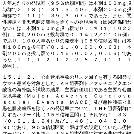
人年あたりの発現率（９５％信頼区間）は本剤１００ｍｇ投
与群で２．１８（１．３１，３．４０）、本剤２００ｍｇ投
与群で２．１１（１．３９，３．０７）であった。また、悪
性腫瘍＜非黒色腫皮膚癌を除く＞の発現頻度（因果関係問わ
ない）は、本剤１００ｍｇ投与群で０．１％（１／１０２３
例）、本剤２００ｍｇ投与群で０．１％（２／２１０５例）
であり、１００人年あたりの発現率（９５％信頼区間）は本
剤１００ｍｇ投与群で０．１１（０．００，０．６３）、本
剤２００ｍｇ投与群で０．１６（０．０２，０．５６）であ
った〔１．１、１．２．１、２．２、８．７、１１．１．１
参照〕。
１５．１．２． 心血管系事象のリスク因子を有する関節リ
ウマチ患者を対象としたＪＡＫ阻害剤トファシチニブクエン
酸塩の海外臨床試験の結果、主要評価項目である主要な心血
管系事象（Ｍａｊｏｒ Ａｄｖｅｒｓｅ Ｃａｒｄｉｏｖａ
ｓｃｕｌａｒ Ｅｖｅｎｔｓ：ＭＡＣＥ）及び悪性腫瘍＜非
黒色腫皮膚癌を除く＞の発現率について、ＴＮＦ阻害剤群に
対するハザード比（９５％信頼区間）はそれぞれ１．３３
（０．９１，１．９４）及び１．４８（１．０４，２．０
９）であり、９５％信頼区間上限は予め設定していた非劣性
マージン１．８を超え、ＴＮＦ阻害剤群に対する非劣性が検