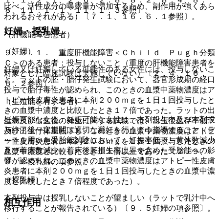
比べ、活性成分の曝露量が増加するため、副作用が強くあら
８、１１．１．１、１１．１．３参照〕。
われるおそれがある）〔７．１、１６．６．１参照〕。
妊婦・授乳婦
（肝機能障害患者）
（妊婦）
９．３．１． 重度肝機能障害＜Ｃｈｉｌｄ Ｐｕｇｈ分類
Ｃ＞のある患者：投与しないこと（重度の肝機能障害患者を
妊婦又は妊娠している可能性のある女性には、投与しないこ
対象とした臨床試験は実施していない）〔２．４、１６．
と。ラットの胚・胎仔発生試験において、器官形成期の経口
６．２参照〕。
投与で胎仔毒性が認められ、このときの血漿中薬物濃度はア
トピー性皮膚炎患者に本剤２００ｍｇを１日１回投与したと
（生殖能を有する者）
きの血漿中濃度と比較したとき１７倍であった。ラットの出
妊娠可能な女性：妊娠可能な女性は、本剤投与中及び本剤投
生前及び出生後の発生に関する試験では、出生後生存率低下
与終了後一定期間は適切な避妊を行うよう指導すること（ラ
及び出生仔体重低下し、このときの血漿中薬物濃度はアトピ
ットを用いた受胎能試験において、妊娠率低下、黄体数減少
ー性皮膚炎患者に本剤２００ｍｇを１日１回投与したときの
及び着床数減少、着床後胚損失率上昇を含めた受胎能への影
血漿中濃度と比較したとき１１倍以上であった〔２．９、
響が認められ、このときの血漿中薬物濃度はアトピー性皮膚
９．６授乳婦の項参照〕。
炎患者に本剤２００ｍｇを１日１回投与したときの血漿中濃
（授乳婦）
度と比較したとき７倍程度であった）。
本剤投与中は授乳しないことが望ましい（ラットで乳汁中へ
相互作用
移行することが報告されている）〔９．５妊婦の項参照〕。