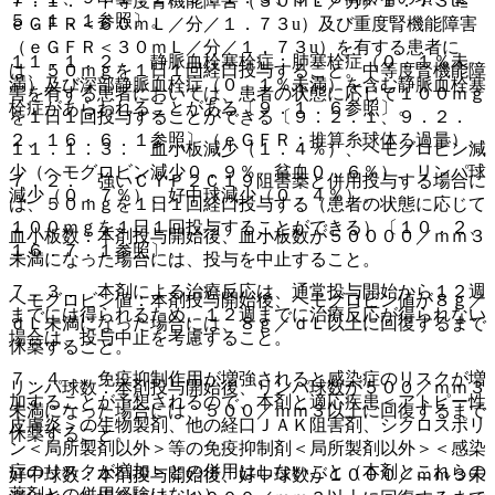
７．１． 中等度腎機能障害（３０ｍＬ／分／１．７３u≦
５．１．１参照〕。
ｅＧＦＲ＜６０ｍＬ／分／１．７３u）及び重度腎機能障害
（ｅＧＦＲ＜３０ｍＬ／分／１．７３u）を有する患者に
１１．１．２． 静脈血栓塞栓症：肺塞栓症（０．１％未
は、５０ｍｇを１日１回経口投与すること。中等度腎機能障
満）及び深部静脈血栓症（０．１％未満）を含む静脈血栓塞
害を有する患者においては、患者の状態に応じて１００ｍｇ
栓症があらわれることがある〔９．１．６参照〕。
を１日１回投与することができる〔９．２．１、９．２．
２、１６．６．１参照〕（ｅＧＦＲ：推算糸球体ろ過量）。
１１．１．３． 血小板減少（１．４％）、ヘモグロビン減
少（ヘモグロビン減少０．９％、貧血０．６％）、リンパ球
７．２． 強いＣＹＰ２Ｃ１９阻害薬と併用投与する場合に
減少（０．７％）、好中球減少（０．４％）。
は、５０ｍｇを１日１回経口投与する（患者の状態に応じて
１００ｍｇを１日１回投与することができる）〔１０．２、
血小板数：本剤投与開始後、血小板数が５００００／ｍｍ３
１６．７．１参照〕。
未満になった場合には、投与を中止すること。
７．３． 本剤による治療反応は、通常投与開始から１２週
ヘモグロビン値：本剤投与開始後、ヘモグロビン値が８ｇ／
までには得られるため、１２週までに治療反応が得られない
ｄＬ未満になった場合には、８ｇ／ｄＬ以上に回復するまで
場合は、投与中止を考慮すること。
休薬すること。
７．４． 免疫抑制作用が増強されると感染症のリスクが増
リンパ球数：本剤投与開始後、リンパ球数が５００／ｍｍ３
加することが予想されるので、本剤と適応疾患＜アトピー性
未満になった場合には、５００／ｍｍ３以上に回復するまで
皮膚炎＞の生物製剤、他の経口ＪＡＫ阻害剤、シクロスポリ
休薬すること。
ン＜局所製剤以外＞等の免疫抑制剤＜局所製剤以外＞＜感染
症のリスクが増加＞との併用はしないこと（本剤とこれらの
好中球数：本剤投与開始後、好中球数が１０００／ｍｍ３未
薬剤との併用経験はない）。