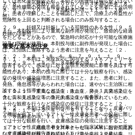
しくは悪化等が報告され、本剤との関連性は明らかではない
２．８． 血小板数が５００００／ｍｍ３未満の患者〔８．
が、悪性腫瘍の発現も報告されていることを患者に十分説明
８、９．１．１０、９．８高齢者の項、１１．１．３参
し、患者が理解したことを確認した上で、治療上の有益性が
照〕。
危険性を上回ると判断される場合にのみ投与すること。
２．９． 妊婦又は妊娠している可能性のある女性〔９．５
また、本剤投与により重篤な副作用が発現し、致命的な経過
妊婦の項参照〕。
をたどることがあるので、緊急時の対応が十分可能な医療施
設及び医師が使用し、本剤投与後に副作用が発現した場合に
重要な基本的注意
は、主治医に連絡するよう患者に注意を与えること〔２．
２、２．３、８．１−８．４、８．７、９．１．１、９．
８．１． 本剤は、免疫反応に関与するＪＡＫファミリーを
１．２、９．１．５、９．８高齢者の項、１１．１．１、１
阻害するので、感染症に対する宿主免疫能に影響を及ぼす可
５．１．１、１５．１．２参照〕。
能性があり、本剤の投与に際しては十分な観察を行い、感染
症の発現や感染症増悪に注意すること。また、患者に対し、
１．２． 感染症
発熱、倦怠感等があらわれた場合には、速やかに主治医に相
談するよう指導すること〔１．１、１．２．１、２．２、
１．２．１． 重篤な感染症：敗血症、肺炎、真菌感染症を
９．１．１、９．１．５、１１．１．１参照〕。
含む日和見感染症等の致死的感染症が報告されているため、
十分な観察を行うなど感染症の発症に注意すること〔２．
８．２． 本剤は免疫抑制作用を有することから、皮膚バリ
２、８．１、８．２、８．４、９．１．１、９．１．５、
ア機能が低下しているアトピー性皮膚炎患者への投与に際し
９．８高齢者の項、１１．１．１、１５．１．１参照〕。
ては十分な観察を行い、皮膚感染症の発現に注意すること
（アトピー性皮膚炎患者を対象とした臨床試験において重篤
１．２．２． 結核：ヤヌスキナーゼ（ＪＡＫ）阻害剤にお
な皮膚感染症が報告されている）〔１．１、１．２．１、
いて、播種性結核（粟粒結核）及び肺外結核（脊椎結核、リ