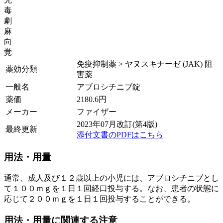
毒
劇
麻
向
覚
免疫抑制薬 > ヤヌスキナーゼ (JAK) 阻
薬効分類
害薬
一般名
アブロシチニブ錠
薬価
2180.6
円
メーカー
ファイザー
2023年07月改訂(第4版)
最終更新
添付文書のPDFはこちら
用法・用量
通常、成人及び１２歳以上の小児には、アブロシチニブとし
て１００ｍｇを１日１回経口投与する。なお、患者の状態に
応じて２００ｍｇを１日１回投与することができる。
用法・用量に関連する注意