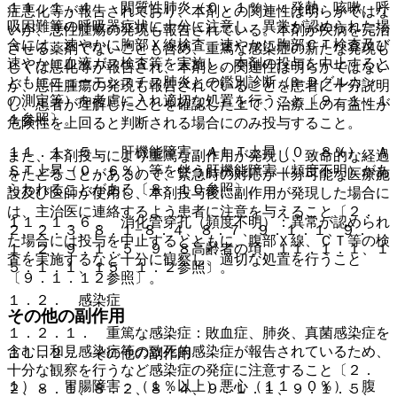
１１．１．４． 間質性肺炎（０．１％）：発熱、咳嗽、呼
症悪化等が報告されており、本剤との関連性は明らかではな
吸困難等の呼吸器症状に十分に注意し、異常が認められた場
いが、悪性腫瘍の発現も報告されている。本剤が疾病を完治
合には、速やかに胸部Ｘ線検査、速やかに胸部ＣＴ検査及び
させる薬剤でないことも含め、重篤な感染症の新たな発現も
速やかに血液ガス検査等を実施し、本剤の投与を中止すると
しくは悪化等が報告され、本剤との関連性は明らかではない
ともにニューモシスチス肺炎との鑑別診断（β−Ｄグルカン
が、悪性腫瘍の発現も報告されていることを患者に十分説明
の測定等）を考慮に入れ適切な処置を行うこと〔９．１．１
し、患者が理解したことを確認した上で、治療上の有益性が
１参照〕。
危険性を上回ると判断される場合にのみ投与すること。
１１．１．５． 肝機能障害：ＡＬＴ上昇（０．８％）、Ａ
また、本剤投与により重篤な副作用が発現し、致命的な経過
ＳＴ上昇（０．６％）等を伴う肝機能障害（頻度不明）があ
をたどることがあるので、緊急時の対応が十分可能な医療施
らわれることがある〔８．１０参照〕。
設及び医師が使用し、本剤投与後に副作用が発現した場合に
は、主治医に連絡するよう患者に注意を与えること〔２．
１１．１．６． 消化管穿孔（頻度不明）：異常が認められ
２、２．３、８．１−８．４、８．７、９．１．１、９．
た場合には投与を中止するとともに、腹部Ｘ線、ＣＴ等の検
１．２、９．１．５、９．８高齢者の項、１１．１．１、１
査を実施するなど十分に観察し、適切な処置を行うこと
５．１．１、１５．１．２参照〕。
〔９．１．１２参照〕。
１．２． 感染症
その他の副作用
１．２．１． 重篤な感染症：敗血症、肺炎、真菌感染症を
含む日和見感染症等の致死的感染症が報告されているため、
１１．２． その他の副作用
十分な観察を行うなど感染症の発症に注意すること〔２．
１）． 胃腸障害：（１％以上）悪心（１１．０％）、腹
２、８．１、８．２、８．４、９．１．１、９．１．５、