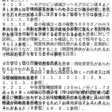
９．１．９． ヘモグロビン値減少＜ヘモグロビン値８ｇ／
８．１０． 肝機能障害があらわれることがあるので、トラ
ｄＬ未満を除く＞のある患者：ヘモグロビン減少が更に悪化
ンスアミナーゼ値上昇に注意するなど観察を十分に行うこと
するおそれがある〔２．７、８．８、１１．１．３参照〕。
〔１１．１．５参照〕。
９．１．１０． 血小板減少＜血小板数５００００／ｍｍ３
８．１１． 本剤が疾病を完治させる薬剤でなく、本剤投与
未満を除く＞のある患者：血小板減少が更に悪化するおそれ
中も保湿外用剤等を併用する必要があることを患者に対して
がある〔２．８、８．８、１１．１．３参照〕。
説明し、患者が理解したことを確認したうえで投与すること
９．１．１１． 間質性肺炎の既往歴のある患者：定期的に
〔５．３参照〕。
問診を行うなど、注意すること（間質性肺炎があらわれるお
（特定の背景を有する患者に関する注意）
それがある）〔１１．１．４参照〕。
（合併症・既往歴等のある患者）
９．１．１２． 腸管憩室のある患者：消化管穿孔があらわ
れるおそれがある〔１１．１．６参照〕。
９．１．１． 感染症＜重篤な感染症を除く＞の患者又は感
染症が疑われる患者〔１．１、１．２．１、２．２、８．
（腎機能障害患者）
１、１１．１．１参照〕。
９．２．１． 中等度腎機能障害（３０ｍＬ／分／１．７３
９．１．２． 結核の既感染者（特に結核の既往歴のある患
u≦ｅＧＦＲ＜６０ｍＬ／分／１．７３u）を有する患者：減
者及び胸部レントゲン上結核治癒所見のある患者）又は結核
量し、慎重に投与すること（腎機能が正常な患者に比べ、活
感染が疑われる患者〔１．１、１．２．２、２．３、８．
性成分の曝露量が増加するため、副作用が強くあらわれるお
３、１１．１．１参照〕。
それがある）〔７．１、１６．６．１参照〕。