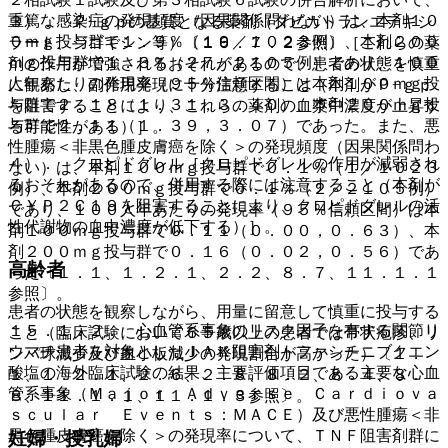
重篤な感染症の発現頻度（因果関係問わない）は、本剤１０
３）． Ｐ−ｇｐの基質となる薬剤（ダビガトランエテキシ
０ｍｇ投与群で１．９％（１９／１０２３例）、本剤２００
ラート、ジゴキシン等）〔１６．７．２参照〕［これらの薬
ｍｇ投与群で１．３％（２７／２１０５例）であり、１００
剤の作用が増強されるおそれがあるので、患者の状態を慎重
人年あたりの発現率（９５％信頼区間）は本剤１００ｍｇ投
に観察し、副作用発現に十分注意すること（本剤がＰ−ｇｐ
与群で２．１８（１．３１，３．４０）、本剤２００ｍｇ投
を阻害することにより、これらの薬剤の血漿中濃度が上昇す
与群で２．１１（１．３９，３．０７）であった。また、悪
る可能性がある）］。
性腫瘍＜非黒色腫皮膚癌を除く＞の発現頻度（因果関係問わ
４）． クロピドグレル［クロピドグレルの作用が減弱され
ない）は、本剤１００ｍｇ投与群で０．１％（１／１０２３
るおそれがあるので、併用する際には注意すること（本剤が
例）、本剤２００ｍｇ投与群で０．１％（２／２１０５例）
ＣＹＰ２Ｃ１９を阻害することにより、クロピドグレルの活
であり、１００人年あたりの発現率（９５％信頼区間）は本
性代謝物の血中濃度が低下する）］。
剤１００ｍｇ投与群で０．１１（０．００，０．６３）、本
剤２００ｍｇ投与群で０．１６（０．０２，０．５６）であ
高齢者
った〔１．１、１．２．１、２．２、８．７、１１．１．１
参照〕。
患者の状態を観察しながら、用量に留意して慎重に投与する
１５．１．２． 心血管系事象のリスク因子を有する関節リ
こと（臨床試験において６５歳以上の患者では帯状疱疹、リ
ウマチ患者を対象としたＪＡＫ阻害剤トファシチニブクエン
ンパ球減少及び血小板減少の発現割合が高かった）〔１．
酸塩の海外臨床試験の結果、主要評価項目である主要な心血
１、１．２．１、２．６、２．８、８．２、８．４、８．
管系事象（Ｍａｊｏｒ Ａｄｖｅｒｓｅ Ｃａｒｄｉｏｖａ
８、１１．１．１、１１．１．３参照〕。
ｓｃｕｌａｒ Ｅｖｅｎｔｓ：ＭＡＣＥ）及び悪性腫瘍＜非
黒色腫皮膚癌を除く＞の発現率について、ＴＮＦ阻害剤群に
妊婦・授乳婦