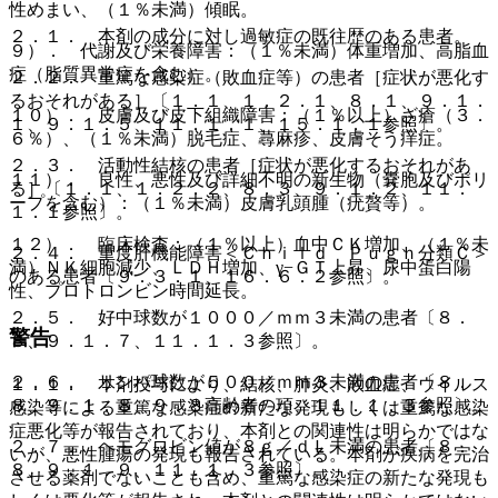
性めまい、（１％未満）傾眠。
２．１． 本剤の成分に対し過敏症の既往歴のある患者。
９）． 代謝及び栄養障害：（１％未満）体重増加、高脂血
症（脂質異常症を含む）。
２．２． 重篤な感染症（敗血症等）の患者［症状が悪化す
るおそれがある］〔１．１、１．２．１、８．１、９．１．
１０）． 皮膚及び皮下組織障害：（１％以上）ざ瘡（３．
１、９．１．５、１１．１．１、１５．１．１参照〕。
６％）、（１％未満）脱毛症、蕁麻疹、皮膚そう痒症。
２．３． 活動性結核の患者［症状が悪化するおそれがあ
１１）． 良性、悪性及び詳細不明の新生物（嚢胞及びポリ
る］〔１．１、１．２．２、８．３、９．１．２、１１．
ープを含む）：（１％未満）皮膚乳頭腫（疣贅等）。
１．１参照〕。
１２）． 臨床検査：（１％以上）血中ＣＫ増加、（１％未
２．４． 重度肝機能障害＜Ｃｈｉｌｄ Ｐｕｇｈ分類Ｃ＞
満）ＮＫ細胞減少、ＬＤＨ増加、γ−ＧＴ上昇、尿中蛋白陽
のある患者〔９．３．１、１６．６．２参照〕。
性、プロトロンビン時間延長。
２．５． 好中球数が１０００／ｍｍ３未満の患者〔８．
警告
８、９．１．７、１１．１．３参照〕。
２．６． リンパ球数が５００／ｍｍ３未満の患者〔８．
１．１． 本剤投与により、結核、肺炎、敗血症、ウイルス
８、９．１．８、９．８高齢者の項、１１．１．３参照〕。
感染等による重篤な感染症の新たな発現もしくは重篤な感染
症悪化等が報告されており、本剤との関連性は明らかではな
２．７． ヘモグロビン値が８ｇ／ｄＬ未満の患者〔８．
いが、悪性腫瘍の発現も報告されている。本剤が疾病を完治
８、９．１．９、１１．１．３参照〕。
させる薬剤でないことも含め、重篤な感染症の新たな発現も