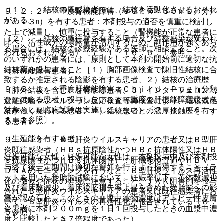
（１）． 結核の既感染者では、結核を活動化させるおそれ
９．２．２． 重度腎機能障害（ｅＧＦＲ＜３０ｍＬ／分／
がある。
１．７３u）を有する患者：本剤投与の適否を慎重に検討し
た上で減量し、慎重に投与すること（腎機能が正常な患者に
（２）． 結核の既往歴を有する場合及び結核感染が疑われ
比べ、活性成分の曝露量が増加するため、副作用が強くあら
る場合には、結核の診療経験がある医師に相談すること。次
われるおそれがある）〔７．１、１６．６．１参照〕。
のいずれかの患者には、原則として本剤の開始前に適切な抗
結核薬を投与すること［１）胸部画像検査で陳旧性結核に合
（肝機能障害患者）
致するか推定される陰影を有する患者、２）結核の治療歴
９．３．１． 重度肝機能障害＜Ｃｈｉｌｄ Ｐｕｇｈ分類
（肺外結核を含む）を有する患者、３）インターフェロン−γ
Ｃ＞のある患者：投与しないこと（重度の肝機能障害患者を
遊離試験やツベルクリン反応検査等の検査により、結核既感
対象とした臨床試験は実施していない）〔２．４、１６．
染が強く疑われる患者、４）結核患者との濃厚接触歴を有す
６．２参照〕。
る患者］。
（生殖能を有する者）
９．１．３． Ｂ型肝炎ウイルスキャリアの患者又はＢ型肝
炎既往感染者（ＨＢｓ抗原陰性かつＨＢｃ抗体陽性又はＨＢ
妊娠可能な女性：妊娠可能な女性は、本剤投与中及び本剤投
ｓ抗原陰性かつＨＢｓ抗体陽性）：肝機能検査値やＨＢＶ
与終了後一定期間は適切な避妊を行うよう指導すること（ラ
ＤＮＡのモニタリングを行うなど、Ｂ型肝炎ウイルス再活性
ットを用いた受胎能試験において、妊娠率低下、黄体数減少
化の徴候や症状の発現に注意すること。ＪＡＫ阻害剤を投与
及び着床数減少、着床後胚損失率上昇を含めた受胎能への影
されたＢ型肝炎ウイルスキャリアの患者又は既往感染者にお
響が認められ、このときの血漿中薬物濃度はアトピー性皮膚
いて、Ｂ型肝炎ウイルスの再活性化が報告されている〔８．
炎患者に本剤２００ｍｇを１日１回投与したときの血漿中濃
５参照〕。
度と比較したとき７倍程度であった）。