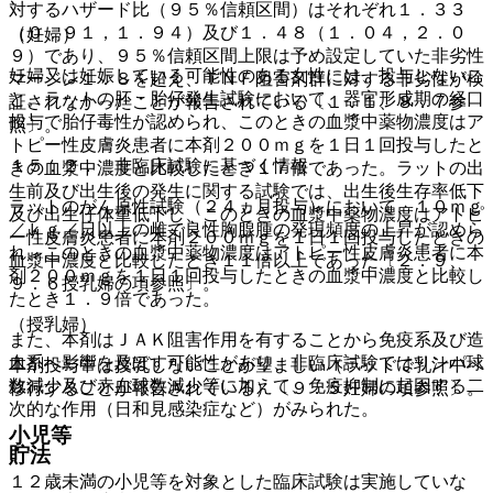
対するハザード比（９５％信頼区間）はそれぞれ１．３３
（０．９１，１．９４）及び１．４８（１．０４，２．０
（妊婦）
９）であり、９５％信頼区間上限は予め設定していた非劣性
妊婦又は妊娠している可能性のある女性には、投与しないこ
マージン１．８を超え、ＴＮＦ阻害剤群に対する非劣性が検
と。ラットの胚・胎仔発生試験において、器官形成期の経口
証されなかったことが報告されている〔１．１、８．７参
投与で胎仔毒性が認められ、このときの血漿中薬物濃度はア
照〕。
トピー性皮膚炎患者に本剤２００ｍｇを１日１回投与したと
１５．２． 非臨床試験に基づく情報
きの血漿中濃度と比較したとき１７倍であった。ラットの出
生前及び出生後の発生に関する試験では、出生後生存率低下
ラットのがん原性試験（２４ヵ月投与）において、１０ｍｇ
及び出生仔体重低下し、このときの血漿中薬物濃度はアトピ
／ｋｇ／日以上の雌で良性胸腺腫の発現頻度の上昇が認めら
ー性皮膚炎患者に本剤２００ｍｇを１日１回投与したときの
れ、このときの血漿中薬物濃度はアトピー性皮膚炎患者に本
血漿中濃度と比較したとき１１倍以上であった〔２．９、
剤２００ｍｇを１日１回投与したときの血漿中濃度と比較し
９．６授乳婦の項参照〕。
たとき１．９倍であった。
（授乳婦）
また、本剤はＪＡＫ阻害作用を有することから免疫系及び造
血系へ影響を及ぼす可能性があり、非臨床試験ではリンパ球
本剤投与中は授乳しないことが望ましい（ラットで乳汁中へ
数減少及び赤血球数減少等に加えて、免疫抑制に起因する二
移行することが報告されている）〔９．５妊婦の項参照〕。
次的な作用（日和見感染症など）がみられた。
小児等
貯法
１２歳未満の小児等を対象とした臨床試験は実施していな