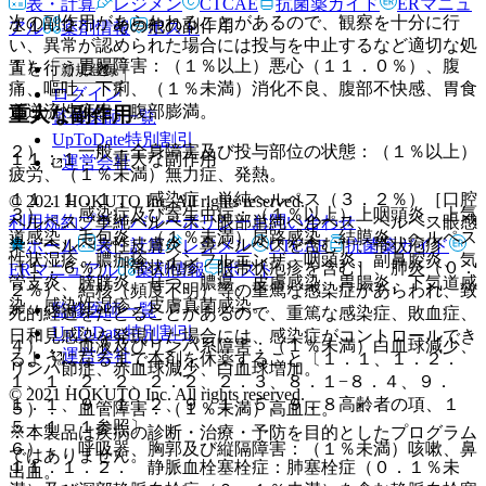
表・計算
レジメン
CTCAE
抗菌薬ガイド
ERマニュ
次の副作用があらわれることがあるので、観察を十分に行
１１．２． その他の副作用
アル
薬剤情報
ポスト
い、異常が認められた場合には投与を中止するなど適切な処
１）． 胃腸障害：（１％以上）悪心（１１．０％）、腹
置を行うこと。
新規登録
痛、嘔吐、下痢、（１％未満）消化不良、腹部不快感、胃食
ログイン
道逆流性疾患、腹部膨満。
重大な副作用
監修医師一覧
UpToDate特別割引
２）． 一般・全身障害及び投与部位の状態：（１％以上）
１１．１． 重大な副作用
運営会社
疲労、（１％未満）無力症、発熱。
１１．１．１． 感染症：単純ヘルペス（３．２％）［口腔
© 2021 HOKUTO Inc. All rights reserved.
３）． 感染症及び寄生虫症：（１％以上）上咽頭炎、上気
利用規約
プライバシーポリシー
お問い合わせ
ヘルペス、単純ヘルペス、眼部単純ヘルペス、ヘルペス眼感
道感染、毛包炎、（１％未満）尿路感染、結膜炎、ヘルペス
染、ヘルペス性皮膚炎、鼻ヘルペスを含む］、帯状疱疹
ホーム
表・計算
レジメン
CTCAE
抗菌薬ガイド
性状湿疹、膿痂疹、インフルエンザ、咽頭炎、副鼻腔炎、気
（１．６％）［帯状疱疹、眼帯状疱疹を含む］、肺炎（０．
ERマニュアル
薬剤情報
ポスト
管支炎、膀胱炎、せつ、膿瘍、皮膚感染、胃腸炎、下気道感
２％）、結核（頻度不明）等の重篤な感染症があらわれ、致
染、感染性湿疹、皮膚真菌感染。
監修医師一覧
死的経過をたどることがあるので、重篤な感染症、敗血症、
UpToDate特別割引
日和見感染を発現した場合には、感染症がコントロールでき
４）． 血液及びリンパ系障害：（１％未満）白血球減少、
運営会社
るようになるまで本剤を休薬すること〔１．１、１．２．
リンパ節症、赤血球減少、白血球増加。
１、１．２．２、２．２、２．３、８．１−８．４、９．
© 2021 HOKUTO Inc. All rights reserved.
１．１、９．１．２、９．１．５、９．８高齢者の項、１
５）． 血管障害：（１％未満）高血圧。
５．１．１参照〕。
※本製品は疾病の診断・治療・予防を目的としたプログラム
６）． 呼吸器、胸郭及び縦隔障害：（１％未満）咳嗽、鼻
ではありません。
１１．１．２． 静脈血栓塞栓症：肺塞栓症（０．１％未
出血。