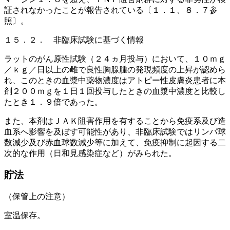
証されなかったことが報告されている〔１．１、８．７参
照〕。
１５．２． 非臨床試験に基づく情報
ラットのがん原性試験（２４ヵ月投与）において、１０ｍｇ
／ｋｇ／日以上の雌で良性胸腺腫の発現頻度の上昇が認めら
れ、このときの血漿中薬物濃度はアトピー性皮膚炎患者に本
剤２００ｍｇを１日１回投与したときの血漿中濃度と比較し
たとき１．９倍であった。
また、本剤はＪＡＫ阻害作用を有することから免疫系及び造
血系へ影響を及ぼす可能性があり、非臨床試験ではリンパ球
数減少及び赤血球数減少等に加えて、免疫抑制に起因する二
次的な作用（日和見感染症など）がみられた。
貯法
（保管上の注意）
室温保存。