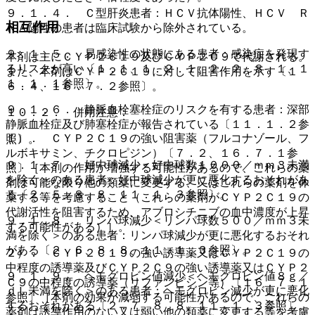
９．１．４． Ｃ型肝炎患者：ＨＣＶ抗体陽性、ＨＣＶ Ｒ
相互作用
ＮＡ陽性の患者は臨床試験から除外されている。
９．１．５． 易感染性の状態にある患者：感染症を発現す
本剤は主にＣＹＰ２Ｃ１９及びＣＹＰ２Ｃ９で代謝される。
るリスクが高い〔１．１、１．２．１、２．２、８．１、１
また、本剤はＣＹＰ２Ｃ１９に対して阻害作用を示す〔１
１．１．１参照〕。
６．４、１６．７．２参照〕。
９．１．６． 静脈血栓塞栓症のリスクを有する患者：深部
１０．２． 併用注意：
静脈血栓症及び肺塞栓症が報告されている〔１１．１．２参
１）． ＣＹＰ２Ｃ１９の強い阻害薬（フルコナゾール、フ
照〕。
ルボキサミン、チクロピジン）〔７．２、１６．７．１参
９．１．７． 好中球減少＜好中球数１０００／ｍｍ３未満
照〕［本剤の作用が増強する可能性があるので、これらの薬
を除く＞のある患者：好中球減少が更に悪化するおそれがあ
剤は可能な限り他の類薬に変更する、又はこれらの薬剤を休
る〔２．５、８．８、１１．１．３参照〕。
薬する等を考慮すること（これらの薬剤がＣＹＰ２Ｃ１９の
代謝活性を阻害するため、アブロシチニブの血中濃度が上昇
９．１．８． リンパ球減少＜リンパ球数５００／ｍｍ３未
する可能性がある）］。
満を除く＞のある患者：リンパ球減少が更に悪化するおそれ
がある〔２．６、８．８、１１．１．３参照〕。
２）． ＣＹＰ２Ｃ１９の強い誘導薬又はＣＹＰ２Ｃ１９の
中程度の誘導薬及びＣＹＰ２Ｃ９の強い誘導薬又はＣＹＰ２
９．１．９． ヘモグロビン値減少＜ヘモグロビン値８ｇ／
Ｃ９の中程度の誘導薬（リファンピシン等）〔１６．７．１
ｄＬ未満を除く＞のある患者：ヘモグロビン減少が更に悪化
参照〕［本剤の効果が減弱する可能性があるので、これらの
するおそれがある〔２．７、８．８、１１．１．３参照〕。
薬剤は誘導作用のない又は弱い他の類薬に変更する等を考慮