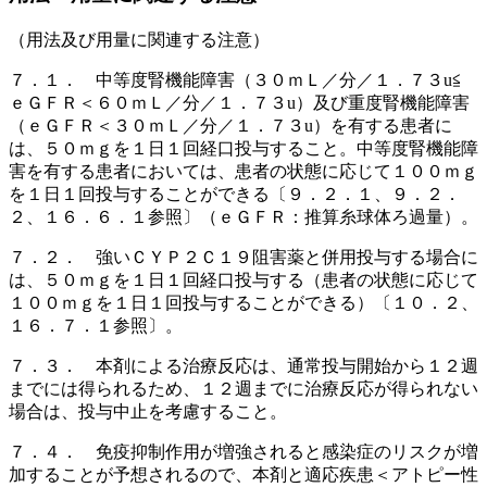
（用法及び用量に関連する注意）
７．１． 中等度腎機能障害（３０ｍＬ／分／１．７３u≦
ｅＧＦＲ＜６０ｍＬ／分／１．７３u）及び重度腎機能障害
（ｅＧＦＲ＜３０ｍＬ／分／１．７３u）を有する患者に
は、５０ｍｇを１日１回経口投与すること。中等度腎機能障
害を有する患者においては、患者の状態に応じて１００ｍｇ
を１日１回投与することができる〔９．２．１、９．２．
２、１６．６．１参照〕（ｅＧＦＲ：推算糸球体ろ過量）。
７．２． 強いＣＹＰ２Ｃ１９阻害薬と併用投与する場合に
は、５０ｍｇを１日１回経口投与する（患者の状態に応じて
１００ｍｇを１日１回投与することができる）〔１０．２、
１６．７．１参照〕。
７．３． 本剤による治療反応は、通常投与開始から１２週
までには得られるため、１２週までに治療反応が得られない
場合は、投与中止を考慮すること。
７．４． 免疫抑制作用が増強されると感染症のリスクが増
加することが予想されるので、本剤と適応疾患＜アトピー性