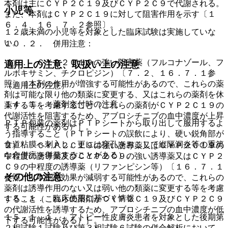
本剤は主にＣＹＰ２Ｃ１９及びＣＹＰ２Ｃ９で代謝される。
小児等
また、本剤はＣＹＰ２Ｃ１９に対して阻害作用を示す〔１
６．４、１６．７．２参照〕。
１２歳未満の小児等を対象とした臨床試験は実施していな
い。
１０．２． 併用注意：
１）． ＣＹＰ２Ｃ１９の強い阻害薬（フルコナゾール、フ
適用上の注意、取扱い上の注意
ルボキサミン、チクロピジン）〔７．２、１６．７．１参
照〕［本剤の作用が増強する可能性があるので、これらの薬
（適用上の注意）
剤は可能な限り他の類薬に変更する、又はこれらの薬剤を休
１４．１． 薬剤交付時の注意
薬する等を考慮すること（これらの薬剤がＣＹＰ２Ｃ１９の
代謝活性を阻害するため、アブロシチニブの血中濃度が上昇
ＰＴＰ包装の薬剤はＰＴＰシートから取り出して服用するよ
する可能性がある）］。
う指導すること（ＰＴＰシートの誤飲により、硬い鋭角部が
食道粘膜へ刺入し、更には穿孔をおこして縦隔洞炎等の重篤
２）． ＣＹＰ２Ｃ１９の強い誘導薬又はＣＹＰ２Ｃ１９の
な合併症を併発することがある）。
中程度の誘導薬及びＣＹＰ２Ｃ９の強い誘導薬又はＣＹＰ２
Ｃ９の中程度の誘導薬（リファンピシン等）〔１６．７．１
その他の注意
参照〕［本剤の効果が減弱する可能性があるので、これらの
薬剤は誘導作用のない又は弱い他の類薬に変更する等を考慮
１５．１． 臨床使用に基づく情報
すること（これらの薬剤がＣＹＰ２Ｃ１９及びＣＹＰ２Ｃ９
の代謝活性を誘導するため、アブロシチニブの血中濃度が低
１５．１．１． アトピー性皮膚炎患者を対象とした後期第
下する可能性がある）］。
２相試験１試験及び第３相試験６試験の併合解析において、