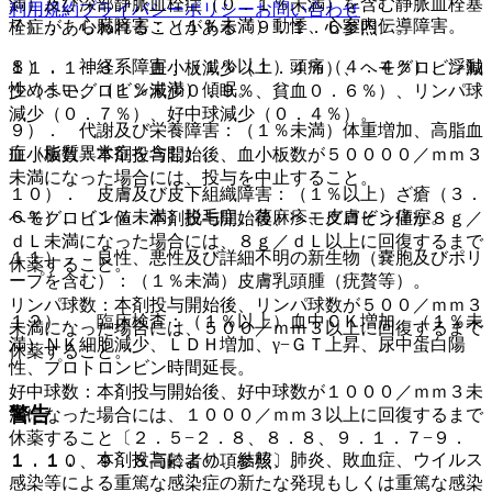
満）及び深部静脈血栓症（０．１％未満）を含む静脈血栓塞
利用規約
プライバシーポリシー
お問い合わせ
７）． 心臓障害：（１％未満）動悸、心室内伝導障害。
栓症があらわれることがある〔９．１．６参照〕。
８）． 神経系障害：（１％以上）頭痛（４．４％）、浮動
１１．１．３． 血小板減少（１．４％）、ヘモグロビン減
性めまい、（１％未満）傾眠。
少（ヘモグロビン減少０．９％、貧血０．６％）、リンパ球
減少（０．７％）、好中球減少（０．４％）。
９）． 代謝及び栄養障害：（１％未満）体重増加、高脂血
症（脂質異常症を含む）。
血小板数：本剤投与開始後、血小板数が５００００／ｍｍ３
未満になった場合には、投与を中止すること。
１０）． 皮膚及び皮下組織障害：（１％以上）ざ瘡（３．
６％）、（１％未満）脱毛症、蕁麻疹、皮膚そう痒症。
ヘモグロビン値：本剤投与開始後、ヘモグロビン値が８ｇ／
ｄＬ未満になった場合には、８ｇ／ｄＬ以上に回復するまで
１１）． 良性、悪性及び詳細不明の新生物（嚢胞及びポリ
休薬すること。
ープを含む）：（１％未満）皮膚乳頭腫（疣贅等）。
リンパ球数：本剤投与開始後、リンパ球数が５００／ｍｍ３
１２）． 臨床検査：（１％以上）血中ＣＫ増加、（１％未
未満になった場合には、５００／ｍｍ３以上に回復するまで
満）ＮＫ細胞減少、ＬＤＨ増加、γ−ＧＴ上昇、尿中蛋白陽
休薬すること。
性、プロトロンビン時間延長。
好中球数：本剤投与開始後、好中球数が１０００／ｍｍ３未
警告
満になった場合には、１０００／ｍｍ３以上に回復するまで
休薬すること〔２．５−２．８、８．８、９．１．７−９．
１．１． 本剤投与により、結核、肺炎、敗血症、ウイルス
１．１０、９．８高齢者の項参照〕。
感染等による重篤な感染症の新たな発現もしくは重篤な感染