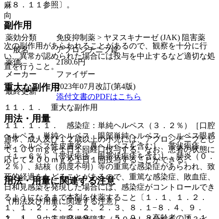
〔８．１１参照〕。
麻
向
副作用
覚
薬効分類
免疫抑制薬 > ヤヌスキナーゼ (JAK) 阻害薬
次の副作用があらわれることがあるので、観察を十分に行
一般名
アブロシチニブ錠
い、異常が認められた場合には投与を中止するなど適切な処
薬価
2180.6
円
置を行うこと。
メーカー
ファイザー
2023年07月改訂(第4版)
重大な副作用
最終更新
添付文書のPDFはこちら
１１．１． 重大な副作用
用法・用量
１１．１．１． 感染症：単純ヘルペス（３．２％）［口腔
ヘルペス、単純ヘルペス、眼部単純ヘルペス、ヘルペス眼感
通常、成人及び１２歳以上の小児には、アブロシチニブとし
染、ヘルペス性皮膚炎、鼻ヘルペスを含む］、帯状疱疹
て１００ｍｇを１日１回経口投与する。なお、患者の状態に
（１．６％）［帯状疱疹、眼帯状疱疹を含む］、肺炎（０．
応じて２００ｍｇを１日１回投与することができる。
２％）、結核（頻度不明）等の重篤な感染症があらわれ、致
死的経過をたどることがあるので、重篤な感染症、敗血症、
用法・用量に関連する注意
日和見感染を発現した場合には、感染症がコントロールでき
るようになるまで本剤を休薬すること〔１．１、１．２．
（用法及び用量に関連する注意）
１、１．２．２、２．２、２．３、８．１−８．４、９．
１．１、９．１．２、９．１．５、９．８高齢者の項、１