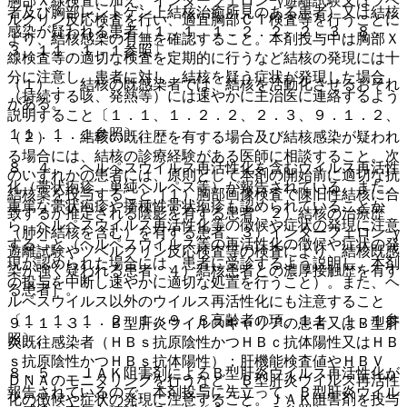
胸部Ｘ線検査に加え、インターフェロン−γ遊離試験又はツベ
者及び胸部レントゲン上結核治癒所見のある患者）又は結核
ルクリン反応検査を行い、適宜胸部ＣＴ検査等を行うことに
感染が疑われる患者〔１．１、１．２．２、２．３、８．
より、結核感染の有無を確認すること。本剤投与中は胸部Ｘ
３、１１．１．１参照〕。
線検査等の適切な検査を定期的に行うなど結核の発現には十
分に注意し、患者に対し、結核を疑う症状が発現した場合
（１）． 結核の既感染者では、結核を活動化させるおそれ
（持続する咳、発熱等）には速やかに主治医に連絡するよう
がある。
説明すること〔１．１、１．２．２、２．３、９．１．２、
１１．１．１参照〕。
（２）． 結核の既往歴を有する場合及び結核感染が疑われ
る場合には、結核の診療経験がある医師に相談すること。次
８．４． ヘルペスウイルス再活性化を含むウイルス再活性
のいずれかの患者には、原則として本剤の開始前に適切な抗
化（帯状疱疹、単純ヘルペス等）が報告されている。また、
結核薬を投与すること［１）胸部画像検査で陳旧性結核に合
重篤な帯状疱疹や播種性帯状疱疹も認められていることか
致するか推定される陰影を有する患者、２）結核の治療歴
ら、ヘルペスウイルス再活性化等の徴候や症状の発現に注意
（肺外結核を含む）を有する患者、３）インターフェロン−γ
すること（ヘルペスウイルス等の再活性化の徴候や症状の発
遊離試験やツベルクリン反応検査等の検査により、結核既感
現が認められた場合には、患者に受診するよう説明し、本剤
染が強く疑われる患者、４）結核患者との濃厚接触歴を有す
の投与を中断し速やかに適切な処置を行うこと）。また、ヘ
る患者］。
ルペスウイルス以外のウイルス再活性化にも注意すること
〔１．１、１．２．１、９．８高齢者の項、１１．１．１参
９．１．３． Ｂ型肝炎ウイルスキャリアの患者又はＢ型肝
照〕。
炎既往感染者（ＨＢｓ抗原陰性かつＨＢｃ抗体陽性又はＨＢ
ｓ抗原陰性かつＨＢｓ抗体陽性）：肝機能検査値やＨＢＶ
８．５． ＪＡＫ阻害剤によるＢ型肝炎ウイルス再活性化が
ＤＮＡのモニタリングを行うなど、Ｂ型肝炎ウイルス再活性
報告されているので、本剤投与に先立って、Ｂ型肝炎ウイル
化の徴候や症状の発現に注意すること。ＪＡＫ阻害剤を投与