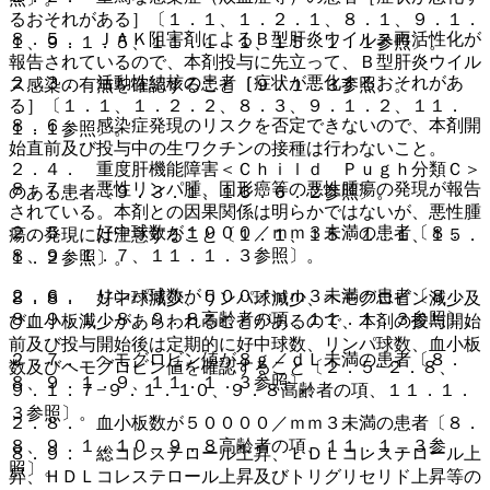
るおそれがある］〔１．１、１．２．１、８．１、９．１．
８．５． ＪＡＫ阻害剤によるＢ型肝炎ウイルス再活性化が
１、９．１．５、１１．１．１、１５．１．１参照〕。
報告されているので、本剤投与に先立って、Ｂ型肝炎ウイル
２．３． 活動性結核の患者［症状が悪化するおそれがあ
ス感染の有無を確認すること〔９．１．３参照〕。
る］〔１．１、１．２．２、８．３、９．１．２、１１．
８．６． 感染症発現のリスクを否定できないので、本剤開
１．１参照〕。
始直前及び投与中の生ワクチンの接種は行わないこと。
２．４． 重度肝機能障害＜Ｃｈｉｌｄ Ｐｕｇｈ分類Ｃ＞
８．７． 悪性リンパ腫、固形癌等の悪性腫瘍の発現が報告
のある患者〔９．３．１、１６．６．２参照〕。
されている。本剤との因果関係は明らかではないが、悪性腫
２．５． 好中球数が１０００／ｍｍ３未満の患者〔８．
瘍の発現には注意すること〔１．１、１５．１．１、１５．
８、９．１．７、１１．１．３参照〕。
１．２参照〕。
２．６． リンパ球数が５００／ｍｍ３未満の患者〔８．
８．８． 好中球減少、リンパ球減少、ヘモグロビン減少及
８、９．１．８、９．８高齢者の項、１１．１．３参照〕。
び血小板減少があらわれることがあるので、本剤の投与開始
前及び投与開始後は定期的に好中球数、リンパ球数、血小板
２．７． ヘモグロビン値が８ｇ／ｄＬ未満の患者〔８．
数及びヘモグロビン値を確認すること〔２．５−２．８、
８、９．１．９、１１．１．３参照〕。
９．１．７−９．１．１０、９．８高齢者の項、１１．１．
３参照〕。
２．８． 血小板数が５００００／ｍｍ３未満の患者〔８．
８、９．１．１０、９．８高齢者の項、１１．１．３参
８．９． 総コレステロール上昇、ＬＤＬコレステロール上
照〕。
昇、ＨＤＬコレステロール上昇及びトリグリセリド上昇等の