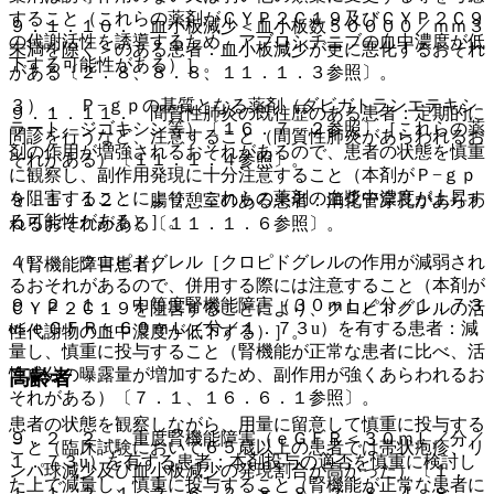
すること（これらの薬剤がＣＹＰ２Ｃ１９及びＣＹＰ２Ｃ９
９．１．１０． 血小板減少＜血小板数５００００／ｍｍ３
の代謝活性を誘導するため、アブロシチニブの血中濃度が低
未満を除く＞のある患者：血小板減少が更に悪化するおそれ
下する可能性がある）］。
がある〔２．８、８．８、１１．１．３参照〕。
３）． Ｐ−ｇｐの基質となる薬剤（ダビガトランエテキシ
９．１．１１． 間質性肺炎の既往歴のある患者：定期的に
ラート、ジゴキシン等）〔１６．７．２参照〕［これらの薬
問診を行うなど、注意すること（間質性肺炎があらわれるお
剤の作用が増強されるおそれがあるので、患者の状態を慎重
それがある）〔１１．１．４参照〕。
に観察し、副作用発現に十分注意すること（本剤がＰ−ｇｐ
を阻害することにより、これらの薬剤の血漿中濃度が上昇す
９．１．１２． 腸管憩室のある患者：消化管穿孔があらわ
る可能性がある）］。
れるおそれがある〔１１．１．６参照〕。
４）． クロピドグレル［クロピドグレルの作用が減弱され
（腎機能障害患者）
るおそれがあるので、併用する際には注意すること（本剤が
９．２．１． 中等度腎機能障害（３０ｍＬ／分／１．７３
ＣＹＰ２Ｃ１９を阻害することにより、クロピドグレルの活
u≦ｅＧＦＲ＜６０ｍＬ／分／１．７３u）を有する患者：減
性代謝物の血中濃度が低下する）］。
量し、慎重に投与すること（腎機能が正常な患者に比べ、活
性成分の曝露量が増加するため、副作用が強くあらわれるお
高齢者
それがある）〔７．１、１６．６．１参照〕。
患者の状態を観察しながら、用量に留意して慎重に投与する
９．２．２． 重度腎機能障害（ｅＧＦＲ＜３０ｍＬ／分／
こと（臨床試験において６５歳以上の患者では帯状疱疹、リ
１．７３u）を有する患者：本剤投与の適否を慎重に検討し
ンパ球減少及び血小板減少の発現割合が高かった）〔１．
た上で減量し、慎重に投与すること（腎機能が正常な患者に
１、１．２．１、２．６、２．８、８．２、８．４、８．