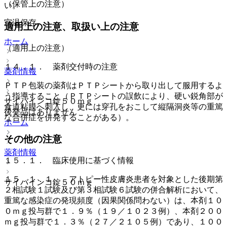
（保管上の注意）
い。
室温保存。
適用上の注意、取扱い上の注意
ホーム
（適用上の注意）
１４．１． 薬剤交付時の注意
薬剤情報
ＰＴＰ包装の薬剤はＰＴＰシートから取り出して服用するよ
う指導すること（ＰＴＰシートの誤飲により、硬い鋭角部が
サイバインコ錠５０ｍｇ
食道粘膜へ刺入し、更には穿孔をおこして縦隔洞炎等の重篤
後発品はありません
な合併症を併発することがある）。
ホーム
その他の注意
薬剤情報
１５．１． 臨床使用に基づく情報
１５．１．１． アトピー性皮膚炎患者を対象とした後期第
サイバインコ錠５０ｍｇ
２相試験１試験及び第３相試験６試験の併合解析において、
重篤な感染症の発現頻度（因果関係問わない）は、本剤１０
０ｍｇ投与群で１．９％（１９／１０２３例）、本剤２００
ｍｇ投与群で１．３％（２７／２１０５例）であり、１００