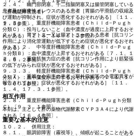
〔７．２、１６．６．１参照〕。
２．４． 幽門部閉塞、十二指腸閉塞又は腸管閉塞している
患者及び麻痺性イレウスのある患者［胃腸の平滑筋の収縮及
（肝機能障害患者）
び運動が抑制され、症状が悪化するおそれがある］〔１１．
９．３．１． 重度肝機能障害患者（Ｃｈｉｌｄ−Ｐｕｇｈ
１．５参照〕。
分類Ｃ）：投与しないこと（血中濃度が過度に上昇するおそ
２．５． 胃アトニー又は腸アトニーのある患者［抗コリン
れがある）〔２．８、１６．６．２参照〕。
作用により消化管運動が低下するため症状が悪化するおそれ
９．３．２． 中等度肝機能障害患者（Ｃｈｉｌｄ−Ｐｕｇ
がある］。
ｈ分類Ｂ）：血中濃度が上昇するおそれがある〔７．１、１
２．６． 重症筋無力症の患者［抗コリン作用により筋緊張
６．６．２参照〕。
の低下がみられ症状が悪化するおそれがある］。
９．３．３． 軽度肝機能障害患者（Ｃｈｉｌｄ−Ｐｕｇｈ
２．７． 重篤な心疾患の患者［期外収縮等の心電図異常が
分類Ａ）：血中濃度が上昇するおそれがある〔７．１、１
報告されており、症状が悪化するおそれがある］〔１１．
６．６．２参照〕。
１．４、１７．３．１参照〕。
相互作用
２．８． 重度肝機能障害患者（Ｃｈｉｌｄ−Ｐｕｇｈ分類
Ｃ）〔９．３．１参照〕。
本剤は、主として肝の薬物代謝酵素ＣＹＰ３Ａ４により代謝
される〔１６．４参照〕。
重要な基本的注意
１０．２． 併用注意：
８．１． 眼調節障害（霧視等）、傾眠が起こることがある