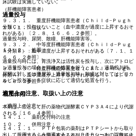
床試験は実施していない。
（肝機能障害患者）
過量投与
９．３．１． 重度肝機能障害患者（Ｃｈｉｌｄ−Ｐｕｇｈ
分類Ｃ）：投与しないこと（血中濃度が過度に上昇するおそ
１３．１． 症状
れがある）〔２．８、１６．６．２参照〕。
過量投与時、尿閉、散瞳、肝機能障害等。
９．３．２． 中等度肝機能障害患者（Ｃｈｉｌｄ−Ｐｕｇ
１３．２． 処置
ｈ分類Ｂ）：血中濃度が上昇するおそれがある〔７．１、１
６．６．２参照〕。
過量投与時には、胃洗浄又は活性炭を投与し、次にアトロピ
ン過量投与の場合と同様の処置を行う。また、過量投与時、
９．３．３． 軽度肝機能障害患者（Ｃｈｉｌｄ−Ｐｕｇｈ
尿閉に対しては導尿等、過量投与時、散瞳に対してはピロカ
分類Ａ）：血中濃度が上昇するおそれがある〔７．１、１
ルピン投与等、各症状に応じて適切な処置を行う。
６．６．２参照〕。
適用上の注意、取扱い上の注意
相互作用
（適用上の注意）
本剤は、主として肝の薬物代謝酵素ＣＹＰ３Ａ４により代謝
される〔１６．４参照〕。
１４．１． 薬剤交付時の注意
１０．２． 併用注意：
１４．１．１． ＰＴＰ包装の薬剤はＰＴＰシートから取り
出して服用するよう指導すること（ＰＴＰシートの誤飲によ
１）． 抗コリン作用を有する薬剤（抗コリン剤、三環系抗