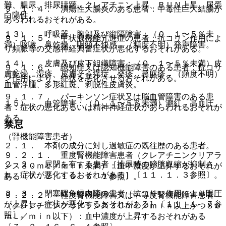
難、膿尿、排尿躊躇、クレアチニン上昇、ＢＵＮ上昇、尿蛋
９．１．４． 潰瘍性大腸炎のある患者：中毒性巨大結腸が
白陽性。
あらわれるおそれがある。
１３）． 呼吸器、胸郭及び縦隔障害：（０．１〜５％未
９．１．５． 甲状腺機能亢進症の患者：抗コリン作用によ
満）咳嗽、鼻乾燥、咽頭不快感、（頻度不明）発声障害。
り頻脈等の交感神経興奮症状が悪化するおそれがある。
１４）． 皮膚及び皮下組織障害：（０．１〜５％未満）皮
９．１．６． 認知症又は認知機能障害のある患者：抗コリ
膚乾燥、湿疹、皮膚そう痒症、発疹、蕁麻疹、（頻度不明）
ン作用により、症状を悪化させるおそれがある。
血管浮腫、多形紅斑、剥脱性皮膚炎。
９．１．７． パーキンソン症状又は脳血管障害のある患
１５）． 血管障害：（０．１〜５％未満）潮紅、高血圧。
者：症状の悪化あるいは精神神経症状があらわれるおそれが
ある。
禁忌
（腎機能障害患者）
２．１． 本剤の成分に対し過敏症の既往歴のある患者。
９．２．１． 重度腎機能障害患者（クレアチニンクリアラ
２．２． 尿閉を有する患者［排尿時の膀胱収縮が抑制さ
ンス３０ｍＬ／ｍｉｎ未満）：血中濃度が上昇するおそれが
れ、症状が悪化するおそれがある］〔１１．１．３参照〕。
ある〔７．２、１６．６．１参照〕。
２．３． 閉塞隅角緑内障の患者［抗コリン作用により眼圧
９．２．２． 軽度腎機能障害又は中等度腎機能障害患者
が上昇し、症状が悪化するおそれがある］〔１１．１．７参
（クレアチニンクリアランス３０ｍＬ／ｍｉｎ以上かつ８０
照〕。
ｍＬ／ｍｉｎ以下）：血中濃度が上昇するおそれがある