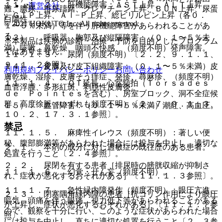
１１．１．２． 肝機能障害：ＡＳＴ上昇、ＡＬＴ上昇、
運営会社
難、膿尿、排尿躊躇、クレアチニン上昇、ＢＵＮ上昇、尿蛋
γ−ＧＴＰ上昇、Ａｌ−Ｐ上昇、総ビリルビン上昇（各０．
白陽性。
© 2021 HOKUTO Inc. All rights reserved.
１〜５％未満）等を伴う肝機能障害があらわれることがあ
る。
１３）． 呼吸器、胸郭及び縦隔障害：（０．１〜５％未
※本製品は疾病の診断・治療・予防を目的としたプログラム
満）咳嗽、鼻乾燥、咽頭不快感、（頻度不明）発声障害。
ではありません。
１１．１．３． 尿閉（頻度不明）〔２．２、９．１．１、
９．１．２参照〕。
１４）． 皮膚及び皮下組織障害：（０．１〜５％未満）皮
利用規約
プライバシーポリシー
お問い合わせ
膚乾燥、湿疹、皮膚そう痒症、発疹、蕁麻疹、（頻度不明）
１１．１．４． ＱＴ延長、心室頻拍（Ｔｏｒｓａｄｅｓ
血管浮腫、多形紅斑、剥脱性皮膚炎。
ｄｅ Ｐｏｉｎｔｅｓを含む）、房室ブロック、洞不全症候
群、高度徐脈（いずれも頻度不明）〔２．７、９．１．３、
１５）． 血管障害：（０．１〜５％未満）潮紅、高血圧。
１０．２、１７．３．１参照〕。
禁忌
１１．１．５． 麻痺性イレウス（頻度不明）：著しい便
秘、腹部膨満等があらわれた場合には投与を中止し、適切な
２．１． 本剤の成分に対し過敏症の既往歴のある患者。
処置を行うこと〔２．４参照〕。
２．２． 尿閉を有する患者［排尿時の膀胱収縮が抑制さ
１１．１．６． 幻覚・せん妄（頻度不明）。
れ、症状が悪化するおそれがある］〔１１．１．３参照〕。
１１．１．７． 急性緑内障発作（頻度不明）：眼圧亢進、
２．３． 閉塞隅角緑内障の患者［抗コリン作用により眼圧
嘔気、頭痛を伴う眼痛、視力低下等があらわれることがある
が上昇し、症状が悪化するおそれがある］〔１１．１．７参
ので、観察を十分に行い、このような症状があらわれた場合
照〕。
には投与を中止し、直ちに適切な処置を行うこと〔２．３参