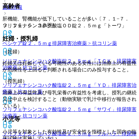
高齢者
薬剤情報
肝機能、腎機能が低下していることが多い〔７．１−７．
３、１６．６．３参照〕。
ソリフェナシンコハク酸塩ＯＤ錠２．５ｍｇ「トーワ」
妊婦・授乳婦
ベシケア錠２．５ｍｇ
排尿障害治療薬 > 抗コリン薬
（妊婦）
ソリフェナシンコハク酸塩錠２．５ｍｇ「ＴＣＫ」
排尿障害
妊婦又は妊娠している可能性のある女性には治療上の有益性
治療薬 > 抗コリン薬
が危険性を上回ると判断される場合にのみ投与すること。
（授乳婦）
ソリフェナシンコハク酸塩錠２．５ｍｇ「ＹＤ」
排尿障害治
療薬 > 抗コリン薬
治療上の有益性及び母乳栄養の有益性を考慮し、授乳の継続
又は中止を検討すること（動物実験で乳汁中移行が報告され
ている）。
ソリフェナシンコハク酸塩錠２．５ｍｇ「サワイ」
排尿障害
治療薬 > 抗コリン薬
小児等
小児等を対象とした有効性及び安全性を指標とした国内の臨
ソリフェナシンコハク酸塩錠２．５ｍｇ「ツルハラ」
排尿障
床試験は実施していない。