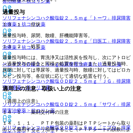
害治療薬 > 抗コリン薬
過量投与
ソリフェナシンコハク酸塩錠２．５ｍｇ「トーワ」
排尿障害
治療薬 > 抗コリン薬
１３．１． 症状
過量投与時、尿閉、散瞳、肝機能障害等。
ソリフェナシンコハク酸塩錠２．５ｍｇ「日医工」
排尿障害
１３．２． 処置
治療薬 > 抗コリン薬
過量投与時には、胃洗浄又は活性炭を投与し、次にアトロピ
ン過量投与の場合と同様の処置を行う。また、過量投与時、
ベシケアＯＤ錠２．５ｍｇ
排尿障害治療薬 > 抗コリン薬
尿閉に対しては導尿等、過量投与時、散瞳に対してはピロカ
ルピン投与等、各症状に応じて適切な処置を行う。
ソリフェナシンコハク酸塩ＯＤ錠２．５ｍｇ「ＪＧ」
排尿障
害治療薬 > 抗コリン薬
適用上の注意、取扱い上の注意
（適用上の注意）
ソリフェナシンコハク酸塩ＯＤ錠２．５ｍｇ「サワイ」
排尿
障害治療薬 > 抗コリン薬
１４．１． 薬剤交付時の注意
１４．１．１． ＰＴＰ包装の薬剤はＰＴＰシートから取り
ソリフェナシンコハク酸塩ＯＤ錠２．５ｍｇ「ニプロ」
排尿
出して服用するよう指導すること（ＰＴＰシートの誤飲によ