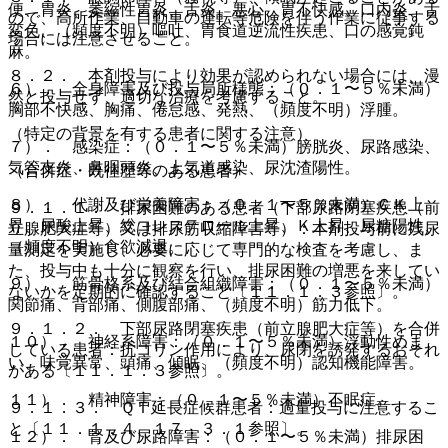
便、胃炎、萎縮性胃炎、舌炎、悪心、胃不快感、口内炎、舌
ので、高所作業、自動車の運転等危険を伴う作業に従事する
変色、（頻度不明）嘔吐、胃食道逆流性疾患、口の感覚鈍
場合には注意させること。
麻。
８．２． 本剤投与により効果が認められない場合には、漫
６）． 全身障害及び投与局所様態：（０．１〜５％未満）
然と投与せず、適切な治療を考慮すること。
胸部不快感、胸痛、倦怠感、発熱、（頻度不明）浮腫。
（特定の背景を有する患者に関する注意）
７）． 感染症：（０．１〜５％未満）膀胱炎、尿路感染、
気管支炎、鼻咽頭炎、上気道感染、尿沈渣陽性。
（合併症・既往歴等のある患者）
８）． 代謝及び栄養障害：（０．１〜５％未満）ＣＫ上
９．１．１． 排尿困難のある患者（下部尿路閉塞疾患（前
昇、尿酸上昇、総コレステロール上昇、Ｋ上昇、尿糖陽性、
立腺肥大症等）又は排尿筋収縮障害等）：本剤投与前に残尿
（頻度不明）食欲減退。
量測定を実施し、必要に応じて専門的な検査を考慮し、ま
た、投与中も十分に観察を行い、排尿困難の増悪を来してい
９）． 筋骨格系及び結合組織障害：（０．１〜５％未満）
ないかを定期的に確認すること〔１１．１．３参照〕。
関節痛、背部痛、側腹部痛、（頻度不明）筋力低下。
９．１．２． 下部尿路閉塞疾患（前立腺肥大症等）を合併
１０）． 神経系障害：（０．１〜５％未満）浮動性めま
している患者：抗コリン作用により、尿閉を誘発するおそれ
い、味覚異常、頭痛、傾眠、（頻度不明）認知機能障害。
がある〔１１．１．３参照〕。
１１）． 精神障害：（０．１〜５％未満）不眠症。
９．１．３． ＱＴ延長症候群患者：過量投与に注意するこ
と〔１１．１．４、１７．３．１参照〕。
１２）． 腎及び尿路障害：（０．１〜５％未満）排尿困