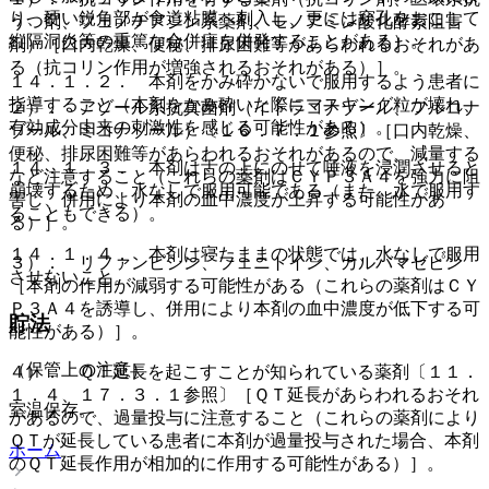
り、硬い鋭角部が食道粘膜へ刺入し、更には穿孔をおこして
うつ剤、フェノチアジン系薬剤、モノアミン酸化酵素阻害
縦隔洞炎等の重篤な合併症を併発することがある）。
剤）［口内乾燥、便秘、排尿困難等があらわれるおそれがあ
る（抗コリン作用が増強されるおそれがある）］。
１４．１．２． 本剤をかみ砕かないで服用するよう患者に
指導すること（本剤をかみ砕いた際にマスキング粒が壊れ、
２）． アゾール系抗真菌剤（イトラコナゾール、フルコナ
有効成分由来の刺激性を感じる可能性がある）。
ゾール、ミコナゾール）〔１６．７．１参照〕［口内乾燥、
便秘、排尿困難等があらわれるおそれがあるので、減量する
１４．１．３． 本剤は舌の上にのせて唾液を浸潤させると
など注意すること（これらの薬剤はＣＹＰ３Ａ４を強力に阻
崩壊するため、水なしで服用可能である（また、水で服用す
害し、併用により本剤の血中濃度が上昇する可能性があ
ることもできる）。
る）］。
１４．１．４． 本剤は寝たままの状態では、水なしで服用
３）． リファンピシン、フェニトイン、カルバマゼピン
させないこと。
［本剤の作用が減弱する可能性がある（これらの薬剤はＣＹ
Ｐ３Ａ４を誘導し、併用により本剤の血中濃度が低下する可
貯法
能性がある）］。
（保管上の注意）
４）． ＱＴ延長を起こすことが知られている薬剤〔１１．
１．４、１７．３．１参照〕［ＱＴ延長があらわれるおそれ
室温保存。
があるので、過量投与に注意すること（これらの薬剤により
ＱＴが延長している患者に本剤が過量投与された場合、本剤
ホーム
のＱＴ延長作用が相加的に作用する可能性がある）］。