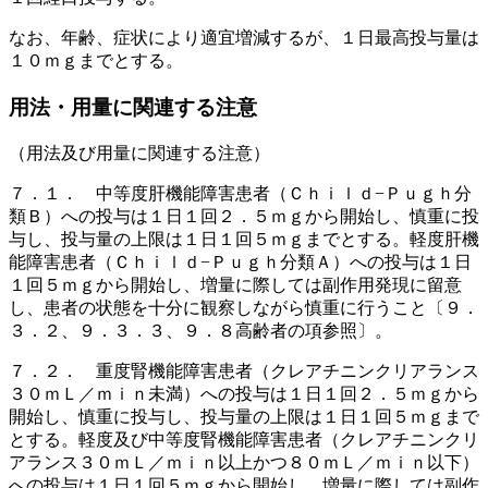
なお、年齢、症状により適宜増減するが、１日最高投与量は
１０ｍｇまでとする。
用法・用量に関連する注意
（用法及び用量に関連する注意）
７．１． 中等度肝機能障害患者（Ｃｈｉｌｄ−Ｐｕｇｈ分
類Ｂ）への投与は１日１回２．５ｍｇから開始し、慎重に投
与し、投与量の上限は１日１回５ｍｇまでとする。軽度肝機
能障害患者（Ｃｈｉｌｄ−Ｐｕｇｈ分類Ａ）への投与は１日
１回５ｍｇから開始し、増量に際しては副作用発現に留意
し、患者の状態を十分に観察しながら慎重に行うこと〔９．
３．２、９．３．３、９．８高齢者の項参照〕。
７．２． 重度腎機能障害患者（クレアチニンクリアランス
３０ｍＬ／ｍｉｎ未満）への投与は１日１回２．５ｍｇから
開始し、慎重に投与し、投与量の上限は１日１回５ｍｇまで
とする。軽度及び中等度腎機能障害患者（クレアチニンクリ
アランス３０ｍＬ／ｍｉｎ以上かつ８０ｍＬ／ｍｉｎ以下）
への投与は１日１回５ｍｇから開始し、増量に際しては副作