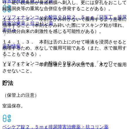
障害治療薬 > 抗コリン薬
り、硬い鋭角部が食道粘膜へ刺入し、更には穿孔をおこして
縦隔洞炎等の重篤な合併症を併発することがある）。
ソリフェナシンコハク酸塩ＯＤ錠２．５ｍｇ「日医工」
排尿
１４．１．２． 本剤をかみ砕かないで服用するよう患者に
障害治療薬 > 抗コリン薬
指導すること（本剤をかみ砕いた際にマスキング粒が壊れ、
ホーム
有効成分由来の刺激性を感じる可能性がある）。
１４．１．３． 本剤は舌の上にのせて唾液を浸潤させると
薬剤情報
崩壊するため、水なしで服用可能である（また、水で服用す
ることもできる）。
ソリフェナシンコハク酸塩ＯＤ錠２．５ｍｇ「トーワ」
１４．１．４． 本剤は寝たままの状態では、水なしで服用
させないこと。
貯法
（保管上の注意）
室温保存。
ベシケア錠２．５ｍｇ
排尿障害治療薬 > 抗コリン薬