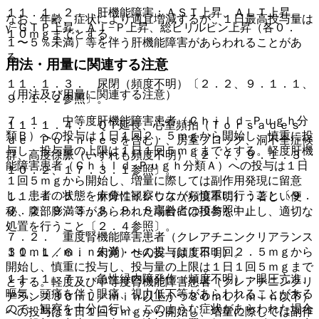
１１．１．２． 肝機能障害：ＡＳＴ上昇、ＡＬＴ上昇、
なお、年齢、症状により適宜増減するが、１日最高投与量は
γ−ＧＴＰ上昇、Ａｌ−Ｐ上昇、総ビリルビン上昇（各０．
１０ｍｇまでとする。
１〜５％未満）等を伴う肝機能障害があらわれることがあ
る。
用法・用量に関連する注意
１１．１．３． 尿閉（頻度不明）〔２．２、９．１．１、
（用法及び用量に関連する注意）
９．１．２参照〕。
７．１． 中等度肝機能障害患者（Ｃｈｉｌｄ−Ｐｕｇｈ分
１１．１．４． ＱＴ延長、心室頻拍（Ｔｏｒｓａｄｅｓ
類Ｂ）への投与は１日１回２．５ｍｇから開始し、慎重に投
ｄｅ Ｐｏｉｎｔｅｓを含む）、房室ブロック、洞不全症候
与し、投与量の上限は１日１回５ｍｇまでとする。軽度肝機
群、高度徐脈（いずれも頻度不明）〔２．７、９．１．３、
能障害患者（Ｃｈｉｌｄ−Ｐｕｇｈ分類Ａ）への投与は１日
１０．２、１７．３．１参照〕。
１回５ｍｇから開始し、増量に際しては副作用発現に留意
し、患者の状態を十分に観察しながら慎重に行うこと〔９．
１１．１．５． 麻痺性イレウス（頻度不明）：著しい便
３．２、９．３．３、９．８高齢者の項参照〕。
秘、腹部膨満等があらわれた場合には投与を中止し、適切な
処置を行うこと〔２．４参照〕。
７．２． 重度腎機能障害患者（クレアチニンクリアランス
３０ｍＬ／ｍｉｎ未満）への投与は１日１回２．５ｍｇから
１１．１．６． 幻覚・せん妄（頻度不明）。
開始し、慎重に投与し、投与量の上限は１日１回５ｍｇまで
１１．１．７． 急性緑内障発作（頻度不明）：眼圧亢進、
とする。軽度及び中等度腎機能障害患者（クレアチニンクリ
嘔気、頭痛を伴う眼痛、視力低下等があらわれることがある
アランス３０ｍＬ／ｍｉｎ以上かつ８０ｍＬ／ｍｉｎ以下）
ので、観察を十分に行い、このような症状があらわれた場合
への投与は１日１回５ｍｇから開始し、増量に際しては副作