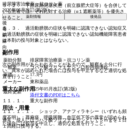
排尿障害治療薬 > 抗コリン薬
５．２． 下部尿路閉塞疾患（前立腺肥大症等）を合併して
2025年05月改訂(第2版)
いる患者では、それに対する治療（α１遮断薬等）を優先さ
薬剤情報
後発品
せること。
後
５．３． 過活動膀胱の症状を明確に認識できない認知症又
毒
は過活動膀胱の症状を明確に認識できない認知機能障害患者
劇
は本剤の投与対象とはならない。
麻
向
副作用
覚
薬効分類
排尿障害治療薬 > 抗コリン薬
次の副作用があらわれることがあるので、観察を十分に行
一般名
コハク酸ソリフェナシン口腔内崩壊錠
い、異常が認められた場合には投与を中止するなど適切な処
薬価
17.3
円
置を行うこと。
メーカー
東和薬品
重大な副作用
2025年05月改訂(第2版)
最終更新
添付文書のPDFはこちら
１１．１． 重大な副作用
用法・用量
１１．１．１． ショック、アナフィラキシー（いずれも頻
度不明）：蕁麻疹、呼吸困難、血圧低下等の異常が認められ
通常、成人にはコハク酸ソリフェナシンとして５ｍｇを１日
た場合には投与を中止し、適切な処置を行うこと。
１回経口投与する。