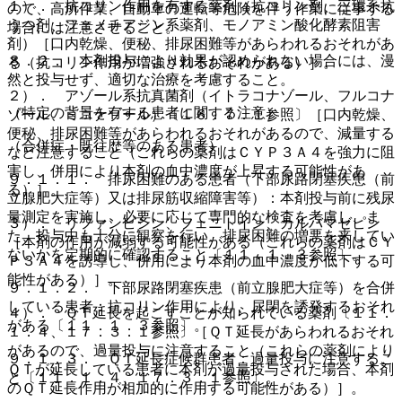
１）． 抗コリン作用を有する薬剤（抗コリン剤、三環系抗
ので、高所作業、自動車の運転等危険を伴う作業に従事する
うつ剤、フェノチアジン系薬剤、モノアミン酸化酵素阻害
場合には注意させること。
剤）［口内乾燥、便秘、排尿困難等があらわれるおそれがあ
８．２． 本剤投与により効果が認められない場合には、漫
る（抗コリン作用が増強されるおそれがある）］。
然と投与せず、適切な治療を考慮すること。
２）． アゾール系抗真菌剤（イトラコナゾール、フルコナ
（特定の背景を有する患者に関する注意）
ゾール、ミコナゾール）〔１６．７．１参照〕［口内乾燥、
便秘、排尿困難等があらわれるおそれがあるので、減量する
（合併症・既往歴等のある患者）
など注意すること（これらの薬剤はＣＹＰ３Ａ４を強力に阻
害し、併用により本剤の血中濃度が上昇する可能性があ
９．１．１． 排尿困難のある患者（下部尿路閉塞疾患（前
る）］。
立腺肥大症等）又は排尿筋収縮障害等）：本剤投与前に残尿
量測定を実施し、必要に応じて専門的な検査を考慮し、ま
３）． リファンピシン、フェニトイン、カルバマゼピン
た、投与中も十分に観察を行い、排尿困難の増悪を来してい
［本剤の作用が減弱する可能性がある（これらの薬剤はＣＹ
ないかを定期的に確認すること〔１１．１．３参照〕。
Ｐ３Ａ４を誘導し、併用により本剤の血中濃度が低下する可
能性がある）］。
９．１．２． 下部尿路閉塞疾患（前立腺肥大症等）を合併
している患者：抗コリン作用により、尿閉を誘発するおそれ
４）． ＱＴ延長を起こすことが知られている薬剤〔１１．
がある〔１１．１．３参照〕。
１．４、１７．３．１参照〕［ＱＴ延長があらわれるおそれ
があるので、過量投与に注意すること（これらの薬剤により
９．１．３． ＱＴ延長症候群患者：過量投与に注意するこ
ＱＴが延長している患者に本剤が過量投与された場合、本剤
と〔１１．１．４、１７．３．１参照〕。
のＱＴ延長作用が相加的に作用する可能性がある）］。