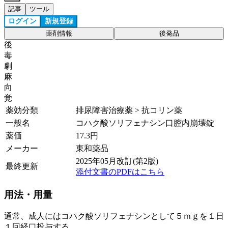
記事
ツール
ログイン
新規登録
薬剤情報
後発品
後
毒
劇
麻
向
覚
薬効分類
排尿障害治療薬 > 抗コリン薬
一般名
コハク酸ソリフェナシン口腔内崩壊錠
薬価
17.3
円
メーカー
東和薬品
2025年05月改訂(第2版)
最終更新
添付文書のPDFはこちら
用法・用量
通常、成人にはコハク酸ソリフェナシンとして５ｍｇを１日
１回経口投与する。