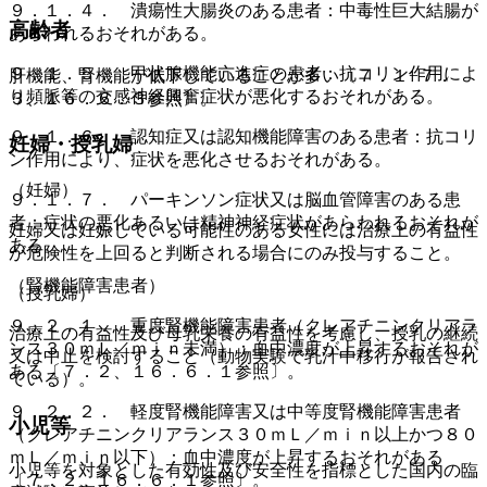
９．１．４． 潰瘍性大腸炎のある患者：中毒性巨大結腸が
高齢者
あらわれるおそれがある。
９．１．５． 甲状腺機能亢進症の患者：抗コリン作用によ
肝機能、腎機能が低下していることが多い〔７．１−７．
り頻脈等の交感神経興奮症状が悪化するおそれがある。
３、１６．６．３参照〕。
９．１．６． 認知症又は認知機能障害のある患者：抗コリ
妊婦・授乳婦
ン作用により、症状を悪化させるおそれがある。
（妊婦）
９．１．７． パーキンソン症状又は脳血管障害のある患
者：症状の悪化あるいは精神神経症状があらわれるおそれが
妊婦又は妊娠している可能性のある女性には治療上の有益性
ある。
が危険性を上回ると判断される場合にのみ投与すること。
（腎機能障害患者）
（授乳婦）
９．２．１． 重度腎機能障害患者（クレアチニンクリアラ
治療上の有益性及び母乳栄養の有益性を考慮し、授乳の継続
ンス３０ｍＬ／ｍｉｎ未満）：血中濃度が上昇するおそれが
又は中止を検討すること（動物実験で乳汁中移行が報告され
ある〔７．２、１６．６．１参照〕。
ている）。
９．２．２． 軽度腎機能障害又は中等度腎機能障害患者
小児等
（クレアチニンクリアランス３０ｍＬ／ｍｉｎ以上かつ８０
ｍＬ／ｍｉｎ以下）：血中濃度が上昇するおそれがある
小児等を対象とした有効性及び安全性を指標とした国内の臨
〔７．２、１６．６．１参照〕。