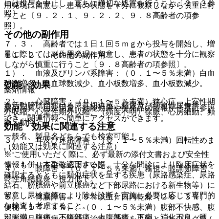
には投与を中止し、直ちに適切な処置を行うこと〔２．３参
用発現に留意し、患者の状態を十分に観察しながら慎重に行
照〕。
うこと〔９．２．１、９．２．２、９．８高齢者の項参
照〕。
その他の副作用
７．３． 高齢者では１日１回５ｍｇから投与を開始し、増
量に際しては副作用発現に留意し、患者の状態を十分に観察
１１．２． その他の副作用
しながら慎重に行うこと〔９．８高齢者の項参照〕。
１）． 血液及びリンパ系障害：（０．１〜５％未満）白血
球数増多、白血球数減少、血小板数増多、血小板数減少。
効能・効果
薬剤情報
２）． 心臓障害：（０．１〜５％未満）狭心症、上室性期
過活動膀胱における尿意切迫感、頻尿及び切迫性尿失禁。
薬剤写真、用法用量、効能効果や後発品の情報が一度に参照
外収縮、心室性期外収縮、（頻度不明）徐脈、心房細動、頻
でき、関連情報へ簡単にアクセスができます。
脈、動悸。
効能・効果に関連する注意
一般名、製品名どちらでも検索可能！
３）． 耳及び迷路障害：（０．１〜５％未満）回転性めま
（効能又は効果に関連する注意）
い。
※ ご使用いただく際に、必ず最新の添付文書および安全性
情報も併せてご確認下さい。
５．１． 本剤を適用する際、十分な問診により臨床症状を
４）． 眼障害：（０．１〜５％未満）霧視、眼調節障害、
確認するとともに類似症状を呈する疾患（尿路感染症、尿路
乾性角結膜炎、視力低下。
結石、膀胱癌や前立腺癌など下部尿路における新生物等）に
留意し尿検査等により除外診断を実施し必要に応じて専門的
５）． 胃腸障害：（５％以上）口内乾燥（２８．３％）、
な検査も考慮すること。
便秘（１４．４％）、（０．１〜５％未満）腹部不快感、腹
部膨満、腹痛、下腹部痛、上腹部痛、下痢、消化不良、硬
※本製品は疾病の診断・治療・予防を目的としたプログラム