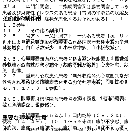
照〕。
２．４． 幽門部閉塞、十二指腸閉塞又は腸管閉塞している
患者及び麻痺性イレウスのある患者［胃腸の平滑筋の収縮及
その他の副作用
び運動が抑制され、症状が悪化するおそれがある］〔１１．
１．５参照〕。
１１．２． その他の副作用
２．５． 胃アトニー又は腸アトニーのある患者［抗コリン
１）． 血液及びリンパ系障害：（０．１〜５％未満）白血
作用により消化管運動が低下するため症状が悪化するおそれ
球数増多、白血球数減少、血小板数増多、血小板数減少。
がある］。
２）． 心臓障害：（０．１〜５％未満）狭心症、上室性期
２．６． 重症筋無力症の患者［抗コリン作用により筋緊張
外収縮、心室性期外収縮、（頻度不明）徐脈、心房細動、頻
の低下がみられ症状が悪化するおそれがある］。
脈、動悸。
２．７． 重篤な心疾患の患者［期外収縮等の心電図異常が
３）． 耳及び迷路障害：（０．１〜５％未満）回転性めま
報告されており、症状が悪化するおそれがある］〔１１．
い。
１．４、１７．３．１参照〕。
４）． 眼障害：（０．１〜５％未満）霧視、眼調節障害、
２．８． 重度肝機能障害患者（Ｃｈｉｌｄ−Ｐｕｇｈ分類
乾性角結膜炎、視力低下。
Ｃ）〔９．３．１参照〕。
５）． 胃腸障害：（５％以上）口内乾燥（２８．３％）、
重要な基本的注意
便秘（１４．４％）、（０．１〜５％未満）腹部不快感、腹
部膨満、腹痛、下腹部痛、上腹部痛、下痢、消化不良、硬
８．１． 眼調節障害（霧視等）、傾眠が起こることがある