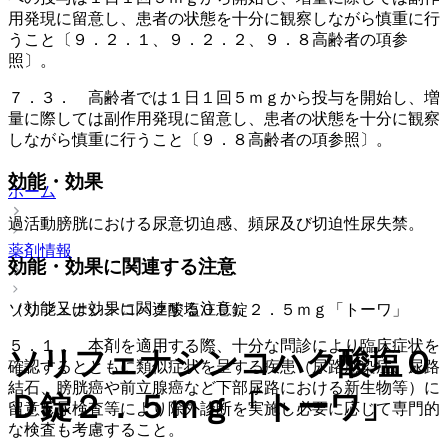
用発現に留意し、患者の状態を十分に観察しながら慎重に行
うこと〔９．２．１、９．２．２、９．８高齢者の項参
照〕。
７．３． 高齢者では１日１回５ｍｇから投与を開始し、増
量に際しては副作用発現に留意し、患者の状態を十分に観察
しながら慎重に行うこと〔９．８高齢者の項参照〕。
効能・効果
ホーム
過活動膀胱における尿意切迫感、頻尿及び切迫性尿失禁。
薬剤情報
効能・効果に関連する注意
（効能又は効果に関連する注意）
ソリフェナシンコハク酸塩ＯＤ錠２．５ｍｇ「トーワ」
５．１． 本剤を適用する際、十分な問診により臨床症状を
ソリフェナシンコハク酸塩Ｏ
確認するとともに類似症状を呈する疾患（尿路感染症、尿路
結石、膀胱癌や前立腺癌など下部尿路における新生物等）に
Ｄ錠２．５ｍｇ「トーワ」
留意し尿検査等により除外診断を実施し必要に応じて専門的
な検査も考慮すること。