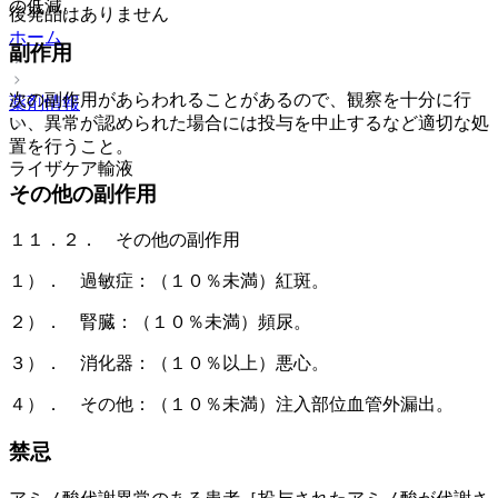
の低減。
後発品はありません
ホーム
副作用
次の副作用があらわれることがあるので、観察を十分に行
薬剤情報
い、異常が認められた場合には投与を中止するなど適切な処
置を行うこと。
ライザケア輸液
その他の副作用
１１．２． その他の副作用
１）． 過敏症：（１０％未満）紅斑。
２）． 腎臓：（１０％未満）頻尿。
３）． 消化器：（１０％以上）悪心。
４）． その他：（１０％未満）注入部位血管外漏出。
禁忌