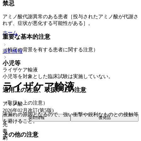
禁忌
アミノ酸代謝異常のある患者［投与されたアミノ酸が代謝さ
れず、症状が悪化する可能性がある］。
ホーム
重要な基本的注意
（特定の背景を有する患者に関する注意）
薬剤情報
小児等
ライザケア輸液
小児等を対象とした臨床試験は実施していない。
ライザケア輸液
適用上の注意、取扱い上の注意
（取扱い上の注意）
アミノ酸
2026年02月改訂(第5版)
液漏れの原因となるので、強い衝撃や鋭利なものとの接触等
薬剤情報
後発品
を避けること。
先
毒
その他の注意
劇