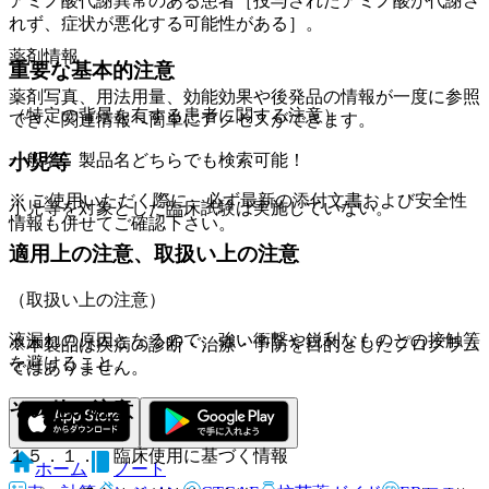
アミノ酸代謝異常のある患者［投与されたアミノ酸が代謝さ
れず、症状が悪化する可能性がある］。
薬剤情報
重要な基本的注意
薬剤写真、用法用量、効能効果や後発品の情報が一度に参照
（特定の背景を有する患者に関する注意）
でき、関連情報へ簡単にアクセスができます。
一般名、製品名どちらでも検索可能！
小児等
※ ご使用いただく際に、必ず最新の添付文書および安全性
小児等を対象とした臨床試験は実施していない。
情報も併せてご確認下さい。
適用上の注意、取扱い上の注意
（取扱い上の注意）
液漏れの原因となるので、強い衝撃や鋭利なものとの接触等
※本製品は疾病の診断・治療・予防を目的としたプログラム
を避けること。
ではありません。
その他の注意
１５．１． 臨床使用に基づく情報
ホーム
ノート