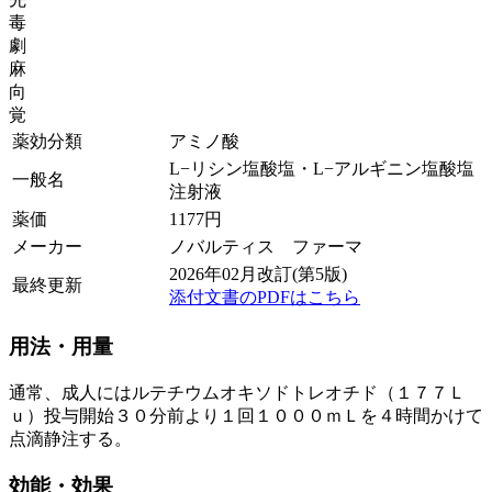
毒
劇
麻
向
覚
薬効分類
アミノ酸
L−リシン塩酸塩・L−アルギニン塩酸塩
一般名
注射液
薬価
1177
円
メーカー
ノバルティス ファーマ
2026年02月改訂(第5版)
最終更新
添付文書のPDFはこちら
用法・用量
通常、成人にはルテチウムオキソドトレオチド（１７７Ｌ
ｕ）投与開始３０分前より１回１０００ｍＬを４時間かけて
点滴静注する。
効能・効果