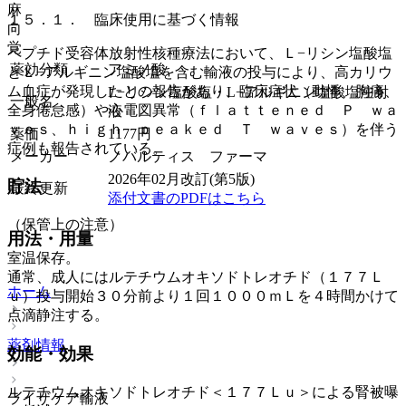
麻
１５．１． 臨床使用に基づく情報
向
覚
ペプチド受容体放射性核種療法において、Ｌ−リシン塩酸塩
薬効分類
アミノ酸
とＬ−アルギニン塩酸塩を含む輸液の投与により、高カリウ
ム血症が発現したとの報告があり、臨床症状（動悸、胸痛、
L−リシン塩酸塩・L−アルギニン塩酸塩注射
一般名
全身倦怠感）や心電図異常（ｆｌａｔｔｅｎｅｄ Ｐ ｗａ
液
ｖｅｓ、ｈｉｇｈ ｐｅａｋｅｄ Ｔ ｗａｖｅｓ）を伴う
薬価
1177
円
症例も報告されている。
メーカー
ノバルティス ファーマ
2026年02月改訂(第5版)
貯法
最終更新
添付文書のPDFはこちら
（保管上の注意）
用法・用量
室温保存。
通常、成人にはルテチウムオキソドトレオチド（１７７Ｌ
ホーム
ｕ）投与開始３０分前より１回１０００ｍＬを４時間かけて
点滴静注する。
薬剤情報
効能・効果
ルテチウムオキソドトレオチド＜１７７Ｌｕ＞による腎被曝
ライザケア輸液