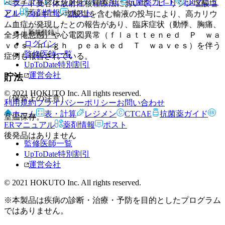
表・計算
レジメン
CTCAE
抗菌薬ガイド
ERマニュ
ペプチド受容体放射性核種療法において、Ｌ−リシン塩酸塩
アル
薬剤情報
ポスト
とＬ−アルギニン塩酸塩を含む輸液の投与により、高カリウ
ム血症が発現したとの報告があり、臨床症状（動悸、胸痛、
新規登録
全身倦怠感）や心電図異常（ｆｌａｔｔｅｎｅｄ Ｐ ｗａ
ログイン
ｖｅｓ、ｈｉｇｈ ｐｅａｋｅｄ Ｔ ｗａｖｅｓ）を伴う
監修医師一覧
症例も報告されている。
UpToDate特別割引
運営会社
貯法
© 2021 HOKUTO Inc. All rights reserved.
（保管上の注意）
利用規約
プライバシーポリシー
お問い合わせ
ホーム
表・計算
レジメン
CTCAE
抗菌薬ガイド
室温保存。
ERマニュアル
薬剤情報
ポスト
後発品はありません
監修医師一覧
UpToDate特別割引
運営会社
© 2021 HOKUTO Inc. All rights reserved.
※本製品は疾病の診断・治療・予防を目的としたプログラム
ではありません。