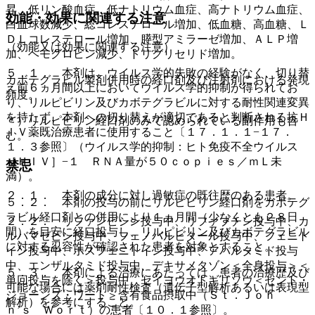
昇、低リン酸血症、低ナトリウム血症、高ナトリウム血症、
効能・効果に関連する注意
白血球数減少、総コレステロール増加、低血糖、高血糖、Ｌ
ＤＬコレステロール増加、膵型アミラーゼ増加、ＡＬＰ増
（効能又は効果に関連する注意）
加、ヘモグロビン減少、トリグリセリド増加。
５．１． 本剤は、ウイルス学的失敗の経験がなく、切り替
カボテグラビル製剤併用時の経口剤及び注射剤における発現
え前６ヵ月間以上においてウイルス学的抑制が得られてお
頻度。
り、リルピビリン及びカボテグラビルに対する耐性関連変異
を持たず、本剤への切り替えが適切であると判断される抗Ｈ
＊）リルピビリン経口剤のみで認められている副作用も含
ＩＶ薬既治療患者に使用すること〔１７．１．１−１７．
む。
１．３参照〕（ウイルス学的抑制：ヒト免疫不全ウイルス
［ＨＩＶ］−１ ＲＮＡ量が５０ｃｏｐｉｅｓ／ｍＬ未
禁忌
満）。
２．１． 本剤の成分に対し過敏症の既往歴のある患者。
５．２． 本剤の投与の前にリルピビリン経口剤をカボテグ
ラビル経口剤との併用により１ヵ月間（少なくとも２８日
２．２． リファンピシン投与中、リファブチン投与中、カ
間）を目安に経口投与し、リルピビリン及びカボテグラビル
ルバマゼピン投与中、フェノバルビタール投与中、フェニト
に対する忍容性が確認された患者を対象とすること。
イン投与中、ホスフェニトイン投与中、アパルタミド投与
中、エンザルタミド投与中、デキサメタゾン＜全身投与＞＜
５．３． 本剤による治療にあたっては、患者の治療歴及び
単回投与を除く＞投与中、セイヨウオトギリソウ＜セント・
可能な場合には薬剤耐性検査（遺伝子型解析あるいは表現型
ジョーンズ・ワート＞含有食品摂取中（Ｓｔ．Ｊｏｈ
解析）を参考にすること。
ｎ’ｓ Ｗｏｒｔ）の患者〔１０．１参照〕。