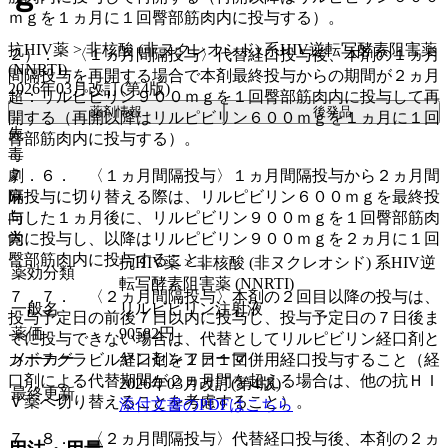
ｍｇを１ヵ月に１回臀部筋肉内に投与する）。
抗HIV薬 > 非核酸 (非ヌクレオシド) 系HIV逆転写酵素阻害薬
２）． 〈１ヵ月間隔投与〉代替経口投与後、本剤の１ヵ月
(NNRTI)
間隔投与を再開する場合で本剤最終投与からの期間が２ヵ月
2026年03月改訂(第4版)
超：リルピビリン９００ｍｇを１回臀部筋肉内に投与して再
薬剤情報
後発品
開する（再開以降はリルピビリン６００ｍｇを１ヵ月に１回
先
臀部筋肉内に投与する）。
毒
７．６． 〈１ヵ月間隔投与〉１ヵ月間隔投与から２ヵ月間
劇
隔投与に切り替える際は、リルピビリン６００ｍｇを最終投
麻
与した１ヵ月後に、リルピビリン９００ｍｇを１回臀部筋肉
向
内に投与し、以降はリルピビリン９００ｍｇを２ヵ月に１回
覚
臀部筋肉内に投与すること。
抗HIV薬 > 非核酸 (非ヌクレオシド) 系HIV逆
薬効分類
転写酵素阻害薬 (NNRTI)
７．７． 〈２ヵ月間隔投与〉本剤の２回目以降の投与は、
一般名
リルピビリン注射液
投与予定日の前後７日以内に投与し、投与予定日の７日後ま
薬価
90582
円
でに投与できない場合は、代替としてリルピビリン経口剤と
メーカー
ヤンセンファーマ
カボテグラビル経口剤を１日１回併用経口投与すること（経
口剤による代替期間が２ヵ月間を超える場合は、他の抗ＨＩ
2026年03月改訂(第4版)
最終更新
Ｖ薬へ切り替えることを考慮すること）。
添付文書のPDFはこちら
７．８． 〈２ヵ月間隔投与〉代替経口投与後、本剤の２ヵ