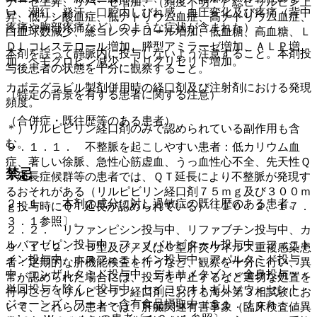
ナーゼ上昇、リパーゼ増加、（頻度不明＊）総ビリルビン上
い、潮紅、発汗、口腔内しびれ感、血圧変化及び疼痛（背中
昇、低リン酸血症、低ナトリウム血症、高ナトリウム血症、
疼痛や胸部疼痛など）のような症状が含まれた）。
白血球数減少、総コレステロール増加、低血糖、高血糖、Ｌ
ＤＬコレステロール増加、膵型アミラーゼ増加、ＡＬＰ増
本剤を誤って静脈内に投与しないよう注意すること。本剤投
加、ヘモグロビン減少、トリグリセリド増加。
与後患者の状態を十分に観察すること。
カボテグラビル製剤併用時の経口剤及び注射剤における発現
（特定の背景を有する患者に関する注意）
頻度。
（合併症・既往歴等のある患者）
＊）リルピビリン経口剤のみで認められている副作用も含
む。
９．１．１． 不整脈を起こしやすい患者：低カリウム血
症、著しい徐脈、急性心筋虚血、うっ血性心不全、先天性Ｑ
禁忌
Ｔ延長症候群等の患者では、ＱＴ延長により不整脈が発現す
るおそれがある（リルピビリン経口剤７５ｍｇ及び３００ｍ
２．１． 本剤の成分に対し過敏症の既往歴のある患者。
ｇ投与時にＱＴ延長が認められている）〔１０．２、１７．
３．１参照〕。
２．２． リファンピシン投与中、リファブチン投与中、カ
ルバマゼピン投与中、フェノバルビタール投与中、フェニト
９．１．２． Ｂ型及び／又はＣ型肝炎ウイルス重複感染患
イン投与中、ホスフェニトイン投与中、アパルタミド投与
者：定期的な肝機能検査を行うなど、観察を十分に行い、異
中、エンザルタミド投与中、デキサメタゾン＜全身投与＞＜
常が認められた場合には、投与を中止するなど適切な処置を
単回投与を除く＞投与中、セイヨウオトギリソウ＜セント・
行うこと（リルピビリン経口剤における海外第３相試験にお
ジョーンズ・ワート＞含有食品摂取中（Ｓｔ．Ｊｏｈ
いて、これらの患者では、肝臓関連有害事象（臨床検査値異