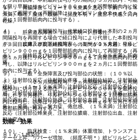
な限り早期にリルピビリン９００ｍｇを１回臀部筋肉内に投
５）． 胃腸障害：（１〜１０％未満）悪心、下痢、（１％
与して再開する（再開以降はリルピビリン９００ｍｇを２ヵ
未満）嘔吐、腹痛、鼓腸、（頻度不明＊）腹部不快感、口内
月に１回臀部筋肉内に投与する）。
乾燥。
４）． 〈２ヵ月間隔投与〉代替経口投与後、本剤の２ヵ月
６）． 肝胆道系障害：（頻度不明＊）肝毒性。
間隔投与を再開する場合で経口投与により代替した本剤投与
７）． 皮膚及び皮下組織障害：（１〜１０％未満）発疹。
が３回目以降、本剤最終投与からの期間が３ヵ月超：リルピ
ビリン９００ｍｇを１回臀部筋肉内に投与して再開する（再
８）． 骨格筋及び結合組織障害：（１〜１０％未満）筋肉
開１ヵ月後にリルピビリン９００ｍｇを１回臀部筋肉内に投
痛。
与し、以降はリルピビリン９００ｍｇを２ヵ月に１回臀部筋
肉内に投与する）。
９）． 一般・全身障害及び投与部位の状態：（１０％以
上）注射部位反応（注射部位疼痛、注射部位結節、注射部位
７．９． 〈２ヵ月間隔投与〉２ヵ月間隔投与から１ヵ月間
硬結）、（１〜１０％未満）注射部位反応（注射部位不快
隔投与に切り替える際は、リルピビリン９００ｍｇを最終投
感、注射部位腫脹、注射部位紅斑、注射部位そう痒感、注射
与した２ヵ月後に、リルピビリン６００ｍｇを１回臀部筋肉
部位内出血、注射部位熱感、注射部位血腫、注射部位知覚消
内に投与し、以降はリルピビリン６００ｍｇを１ヵ月に１回
失）、発熱、疲労、無力症、倦怠感、（１％未満）注射部位
臀部筋肉内に投与すること。
反応（注射部位蜂巣炎、注射部位膿瘍、注射部位出血、注射
部位変色）。
効能・効果
１０）． 臨床検査：（１％未満）体重増加、トランスアミ
ＨＩＶ−１感染症。
ナーゼ上昇、リパーゼ増加、（頻度不明＊）総ビリルビン上