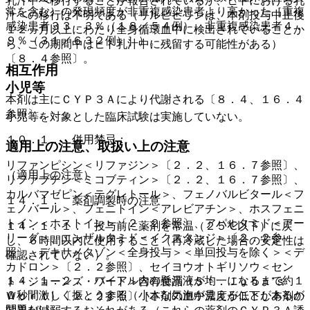
乳汁中へ移行することが報告されているが、ヒトにおける乳
常を含む）の発現頻度が非重複感染患者より高かった［重複
汁への移行は不明である（リルピビリンは、本剤投与中止後
感染患者３３．３％（１８／５４例）、非重複感染患者４．
１２ヵ月以上にわたり全身循環血中に検出されていることか
９％（３１／６３２例）］）。
ら、この期間中はヒト乳汁中に残留する可能性がある）
〔８．４参照〕。
相互作用
小児等
本剤は主にＣＹＰ３Ａにより代謝される〔８．４、１６．４
参照〕。
小児等を対象とした臨床試験は実施していない。
１０．１． 併用禁忌：
適用上の注意、取扱い上の注意
リファンピシン＜リファジン＞〔２．２、１６．７参照〕、
（適用上の注意）
リファブチン＜ミコブティン＞〔２．２、１６．７参照〕、
カルバマゼピン＜テグレトール＞、フェノバルビタール＜フ
１４．１． 薬剤調製時の注意
ェノバール＞、フェニトイン＜アレビアチン＞、ホスフェニ
トイン＜ホストイン＞〔２．２参照〕、アパルタミド＜アー
１４．１．１． 投与前に薬剤を常温（２５℃以下）に戻
リーダ＞、エンザルタミド＜イクスタンジ＞〔２．２参
し、６時間以内に使用すること（再冷蔵した場合の安定性は
照〕、デキサメタゾン＜全身投与＞＜単回投与を除く＞＜デ
確認されていない）。
カドロン＞〔２．２参照〕、セイヨウオトギリソウ＜セン
１４．１．２． バイアル内の懸濁液が均一になるまで約１
ト・ジョーンズ・ワート＞含有食品（Ｓｔ．Ｊｏｈｎ’ｓ
０秒間激しく振とうする（小さな気泡が見えることがあるが
Ｗｏｒｔ）〔２．２参照〕［本剤の血中濃度が低下し本剤の
問題ない）。