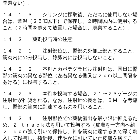
問題ない）。
１４．１．３． シリンジに採取後、ただちに使用しない場
合は、常温（２５℃以下）で保存し、２時間以内に使用する
こと（２時間を超えて放置した場合は、廃棄すること）。
１４．２． 薬剤投与時の注意
１４．２．１． 注射部位は、臀部の外側上部とすること。
筋肉内にのみ投与し、静脈内には投与しないこと。
１４．２．２． 本剤とカボテグラビル注射剤は、同日に臀
部の筋肉の異なる部位（左右異なる側又は２ｃｍ以上間隔を
あける）に投与すること。
１４．２．３． 本剤を投与する場合、２１〜２３ゲージの
注射針が推奨される。なお、注射針の長さは、ＢＭＩを考慮
し、臀部の筋肉に到達するものを用いること。
１４．２．４． 注射部位での薬物漏出を最小限に抑えるた
め、Ｚ−ｔｒａｃｋ法を用いて投与する（皮膚を一方向へ約
２．５ｃｍ強く引いて保持し、針を筋肉に達するまで深く刺
入して投与し、抜針後、速やかに引いていた皮膚を戻すこ