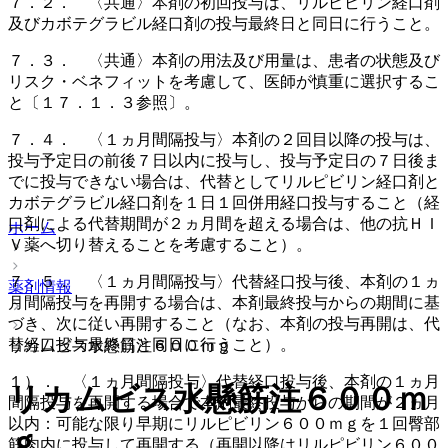
７．２． 〈共通〉本剤の初回投与は、リルピビリン経口剤
及びカボテグラビル経口剤の投与最終日と同日に行うこと。
７．３． 〈共通〉本剤の用法及び用量は、患者の状態及び
リスク・ベネフィットを考慮して、医師が慎重に選択するこ
と〔１７．１．３参照〕。
７．４． 〈１ヵ月間隔投与〉本剤の２回目以降の投与は、
投与予定日の前後７日以内に投与し、投与予定日の７日後ま
でに投与できない場合は、代替としてリルピビリン経口剤と
カボテグラビル経口剤を１日１回併用経口投与すること（経
口剤による代替期間が２ヵ月間を超える場合は、他の抗ＨＩ
ホーム
Ｖ薬へ切り替えることを考慮すること）。
７．５． 〈１ヵ月間隔投与〉代替経口投与後、本剤の１ヵ
薬剤情報
月間隔投与を再開する場合は、本剤最終投与からの期間に基
づき、次に従い再開すること（なお、本剤の投与再開は、代
替経口投与最終日と同日に行うこと）。
リカムビス水懸筋注６００ｍｇ
１）． 〈１ヵ月間隔投与〉代替経口投与後、本剤の１ヵ月
リカムビス水懸筋注６００ｍ
間隔投与を再開する場合で本剤最終投与からの期間が２ヵ月
以内：可能な限り早期にリルピビリン６００ｍｇを１回臀部
ｇ
筋肉内に投与して再開する（再開以降はリルピビリン６００