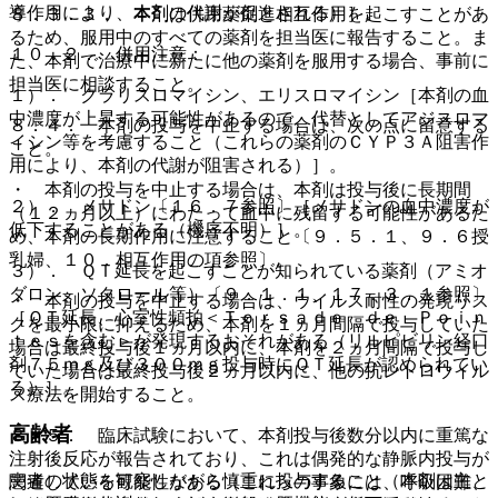
導作用により、本剤の代謝が促進される）］。
８．３．３． 本剤は併用薬剤と相互作用を起こすことがあ
るため、服用中のすべての薬剤を担当医に報告すること。ま
１０．２． 併用注意：
た、本剤で治療中に新たに他の薬剤を服用する場合、事前に
担当医に相談すること。
１）． クラリスロマイシン、エリスロマイシン［本剤の血
中濃度が上昇する可能性があるので、代替としてアジスロマ
８．４． 本剤の投与を中止する場合は、次の点に留意する
イシン等を考慮すること（これらの薬剤のＣＹＰ３Ａ阻害作
こと。
用により、本剤の代謝が阻害される）］。
・ 本剤の投与を中止する場合は、本剤は投与後に長期間
２）． メサドン〔１６．７参照〕［メサドンの血中濃度が
（１２ヵ月以上）にわたって血中に残留する可能性があるた
低下することがある（機序不明）］。
め、本剤の長期作用に注意すること〔９．５．１、９．６授
乳婦、１０．相互作用の項参照〕。
３）． ＱＴ延長を起こすことが知られている薬剤（アミオ
ダロン、ソタロール等）〔９．１．１、１７．３．１参照〕
・ 本剤の投与を中止する場合は、ウイルス耐性の発現リス
［ＱＴ延長、心室性頻拍＜Ｔｏｒｓａｄｅ ｄｅ Ｐｏｉｎ
クを最小限に抑えるため、本剤を１ヵ月間隔で投与していた
ｔｅｓを含む＞が発現するおそれがある（リルピビリン経口
場合は最終投与後１ヵ月以内に、本剤を２ヵ月間隔で投与し
剤７５ｍｇ及び３００ｍｇ投与時にＱＴ延長が認められてい
ていた場合は最終投与後２ヵ月以内に、他の抗レトロウイル
る）］。
ス療法を開始すること。
高齢者
８．５． 臨床試験において、本剤投与後数分以内に重篤な
注射後反応が報告されており、これは偶発的な静脈内投与が
患者の状態を観察しながら慎重に投与すること（本剤は主と
関連している可能性がある（これらの事象には、呼吸困難、