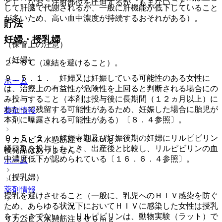
と）。なお、注射部位を圧迫するが、もまないこと。
して肝臓で代謝されるが、一般に肝機能が低下していること
が多いため、高い血中濃度が持続するおそれがある）。
貯法
妊婦・授乳婦
（保管上の注意）
（妊婦）
２〜８℃（凍結を避けること）。
９．５．１． 妊婦又は妊娠している可能性のある女性に
ホーム
は、治療上の有益性が危険性を上回ると判断される場合にの
み投与すること（本剤は投与後に長期間（１２ヵ月以上）に
わたって残留する可能性があるため、妊娠した場合に胎児が
薬剤情報
本剤に曝露される可能性がある）〔８．４参照〕。
９．５．２． 妊娠中期及び妊娠後期の妊婦にリルピビリン
リカムビス水懸筋注６００ｍｇ
経口剤を投与したとき、出産後と比較し、リルピビリンの血
後発品はありません
中濃度低下が認められている〔１６．６．４参照〕。
ホーム
（授乳婦）
薬剤情報
授乳を避けさせること（一般に、乳児へのＨＩＶ感染を防ぐ
ため、あらゆる状況下においてＨＩＶに感染した女性は授乳
をすべきでない）、リルピビリンは、動物実験（ラット）で
リカムビス水懸筋注６００ｍｇ