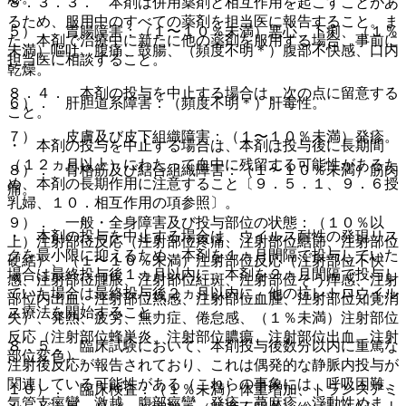
８．３．３． 本剤は併用薬剤と相互作用を起こすことがあ
るため、服用中のすべての薬剤を担当医に報告すること。ま
５）． 胃腸障害：（１〜１０％未満）悪心、下痢、（１％
た、本剤で治療中に新たに他の薬剤を服用する場合、事前に
未満）嘔吐、腹痛、鼓腸、（頻度不明＊）腹部不快感、口内
担当医に相談すること。
乾燥。
８．４． 本剤の投与を中止する場合は、次の点に留意する
６）． 肝胆道系障害：（頻度不明＊）肝毒性。
こと。
７）． 皮膚及び皮下組織障害：（１〜１０％未満）発疹。
・ 本剤の投与を中止する場合は、本剤は投与後に長期間
（１２ヵ月以上）にわたって血中に残留する可能性があるた
８）． 骨格筋及び結合組織障害：（１〜１０％未満）筋肉
め、本剤の長期作用に注意すること〔９．５．１、９．６授
痛。
乳婦、１０．相互作用の項参照〕。
９）． 一般・全身障害及び投与部位の状態：（１０％以
・ 本剤の投与を中止する場合は、ウイルス耐性の発現リス
上）注射部位反応（注射部位疼痛、注射部位結節、注射部位
クを最小限に抑えるため、本剤を１ヵ月間隔で投与していた
硬結）、（１〜１０％未満）注射部位反応（注射部位不快
場合は最終投与後１ヵ月以内に、本剤を２ヵ月間隔で投与し
感、注射部位腫脹、注射部位紅斑、注射部位そう痒感、注射
ていた場合は最終投与後２ヵ月以内に、他の抗レトロウイル
部位内出血、注射部位熱感、注射部位血腫、注射部位知覚消
ス療法を開始すること。
失）、発熱、疲労、無力症、倦怠感、（１％未満）注射部位
反応（注射部位蜂巣炎、注射部位膿瘍、注射部位出血、注射
８．５． 臨床試験において、本剤投与後数分以内に重篤な
部位変色）。
注射後反応が報告されており、これは偶発的な静脈内投与が
関連している可能性がある（これらの事象には、呼吸困難、
１０）． 臨床検査：（１％未満）体重増加、トランスアミ
気管支痙攣、激越、腹部痙攣、発疹・蕁麻疹、浮動性めま