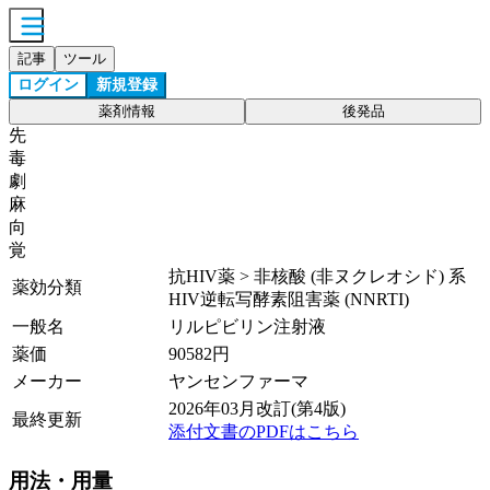
記事
ツール
ログイン
新規登録
薬剤情報
後発品
先
毒
劇
麻
向
覚
抗HIV薬 > 非核酸 (非ヌクレオシド) 系
薬効分類
HIV逆転写酵素阻害薬 (NNRTI)
一般名
リルピビリン注射液
薬価
90582
円
メーカー
ヤンセンファーマ
2026年03月改訂(第4版)
最終更新
添付文書のPDFはこちら
用法・用量