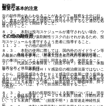
副作用
重要な基本的注意
次の副作用があらわれることがあるので、観察を十分に行
８．１． 本剤による治療は、抗ＨＩＶ療法に十分な経験を
い、異常が認められた場合には投与を中止するなど適切な処
持つ医師のもとで開始すること。
置を行うこと。
８．２． 本剤は投与スケジュールが遵守されない場合、ウ
その他の副作用
イルスの再増殖及び薬剤耐性リスクのおそれがあるため、投
与スケジュールを遵守するよう患者に指導すること。
１１．２． その他の副作用
８．３． 本剤の使用に際しては、国内外のガイドライン等
１）． 免疫系障害：（頻度不明＊）免疫再構築症候群。
の最新の情報を参考に、患者又は患者に代わる適切な者に、
次の事項についてよく説明し同意を得た後、使用すること。
２）． 代謝及び栄養障害：（頻度不明＊）食欲減退、体脂
肪再分布／体脂肪蓄積。
８．３．１． 本剤はＨＩＶ感染症の根治療法薬ではないこ
とから、日和見感染を含むＨＩＶ感染症の進展に伴う疾病を
３）． 精神障害：（１〜１０％未満）不安、異常な夢、不
発症し続ける可能性があるので、本剤投与開始後の身体状況
眠症、（１％未満）うつ病、（頻度不明＊）睡眠障害、抑う
の変化については、すべて担当医に報告すること。
つ気分。
８．３．２． 本剤の長期投与による影響については、現在
４）． 神経系障害：（１〜１０％未満）頭痛、浮動性めま
のところ不明であること。
い、（１％未満）傾眠、（頻度不明＊）血管迷走神経性反
応。