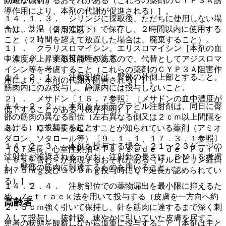
効果が減弱するおそれがある（これらの薬剤のＣＹＰ３Ａ誘
導作用により、本剤の代謝が促進される）］。
１４．１．３． シリンジに採取後、ただちに使用しない場
合は、常温（２５℃以下）で保存し、２時間以内に使用する
１０．２． 併用注意：
こと（２時間を超えて放置した場合は、廃棄すること）。
１）． クラリスロマイシン、エリスロマイシン［本剤の血
１４．２． 薬剤投与時の注意
中濃度が上昇する可能性があるので、代替としてアジスロマ
イシン等を考慮すること（これらの薬剤のＣＹＰ３Ａ阻害作
１４．２．１． 注射部位は、臀部の外側上部とすること。
用により、本剤の代謝が阻害される）］。
筋肉内にのみ投与し、静脈内には投与しないこと。
２）． メサドン〔１６．７参照〕［メサドンの血中濃度が
１４．２．２． 本剤とカボテグラビル注射剤は、同日に臀
低下することがある（機序不明）］。
部の筋肉の異なる部位（左右異なる側又は２ｃｍ以上間隔を
あける）に投与すること。
３）． ＱＴ延長を起こすことが知られている薬剤（アミオ
ダロン、ソタロール等）〔９．１．１、１７．３．１参照〕
１４．２．３． 本剤を投与する場合、２１〜２３ゲージの
［ＱＴ延長、心室性頻拍＜Ｔｏｒｓａｄｅ ｄｅ Ｐｏｉｎ
注射針が推奨される。なお、注射針の長さは、ＢＭＩを考慮
ｔｅｓを含む＞が発現するおそれがある（リルピビリン経口
し、臀部の筋肉に到達するものを用いること。
剤７５ｍｇ及び３００ｍｇ投与時にＱＴ延長が認められてい
る）］。
１４．２．４． 注射部位での薬物漏出を最小限に抑えるた
め、Ｚ−ｔｒａｃｋ法を用いて投与する（皮膚を一方向へ約
高齢者
２．５ｃｍ強く引いて保持し、針を筋肉に達するまで深く刺
入して投与し、抜針後、速やかに引いていた皮膚を戻すこ
患者の状態を観察しながら慎重に投与すること（本剤は主と