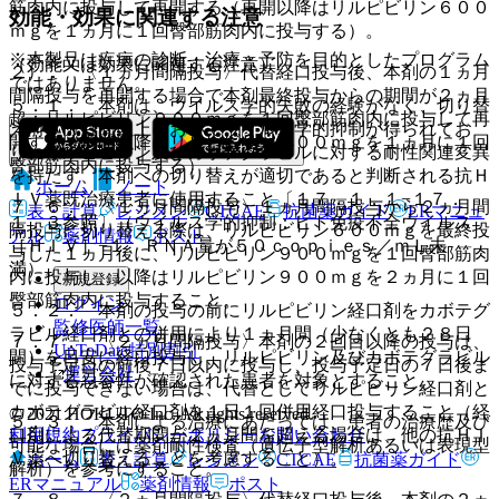
筋肉内に投与して再開する（再開以降はリルピビリン６００
効能・効果に関連する注意
ｍｇを１ヵ月に１回臀部筋肉内に投与する）。
※本製品は疾病の診断・治療・予防を目的としたプログラム
（効能又は効果に関連する注意）
２）． 〈１ヵ月間隔投与〉代替経口投与後、本剤の１ヵ月
ではありません。
間隔投与を再開する場合で本剤最終投与からの期間が２ヵ月
５．１． 本剤は、ウイルス学的失敗の経験がなく、切り替
超：リルピビリン９００ｍｇを１回臀部筋肉内に投与して再
え前６ヵ月間以上においてウイルス学的抑制が得られてお
開する（再開以降はリルピビリン６００ｍｇを１ヵ月に１回
り、リルピビリン及びカボテグラビルに対する耐性関連変異
臀部筋肉内に投与する）。
を持たず、本剤への切り替えが適切であると判断される抗Ｈ
ホーム
ノート
ＩＶ薬既治療患者に使用すること〔１７．１．１−１７．
７．６． 〈１ヵ月間隔投与〉１ヵ月間隔投与から２ヵ月間
表・計算
レジメン
CTCAE
抗菌薬ガイド
ERマニュ
１．３参照〕（ウイルス学的抑制：ヒト免疫不全ウイルス
隔投与に切り替える際は、リルピビリン６００ｍｇを最終投
アル
薬剤情報
ポスト
［ＨＩＶ］−１ ＲＮＡ量が５０ｃｏｐｉｅｓ／ｍＬ未
与した１ヵ月後に、リルピビリン９００ｍｇを１回臀部筋肉
満）。
内に投与し、以降はリルピビリン９００ｍｇを２ヵ月に１回
新規登録
臀部筋肉内に投与すること。
ログイン
５．２． 本剤の投与の前にリルピビリン経口剤をカボテグ
監修医師一覧
ラビル経口剤との併用により１ヵ月間（少なくとも２８日
７．７． 〈２ヵ月間隔投与〉本剤の２回目以降の投与は、
UpToDate特別割引
間）を目安に経口投与し、リルピビリン及びカボテグラビル
投与予定日の前後７日以内に投与し、投与予定日の７日後ま
運営会社
に対する忍容性が確認された患者を対象とすること。
でに投与できない場合は、代替としてリルピビリン経口剤と
カボテグラビル経口剤を１日１回併用経口投与すること（経
© 2021 HOKUTO Inc. All rights reserved.
５．３． 本剤による治療にあたっては、患者の治療歴及び
口剤による代替期間が２ヵ月間を超える場合は、他の抗ＨＩ
利用規約
プライバシーポリシー
お問い合わせ
可能な場合には薬剤耐性検査（遺伝子型解析あるいは表現型
Ｖ薬へ切り替えることを考慮すること）。
ホーム
表・計算
レジメン
CTCAE
抗菌薬ガイド
解析）を参考にすること。
ERマニュアル
薬剤情報
ポスト