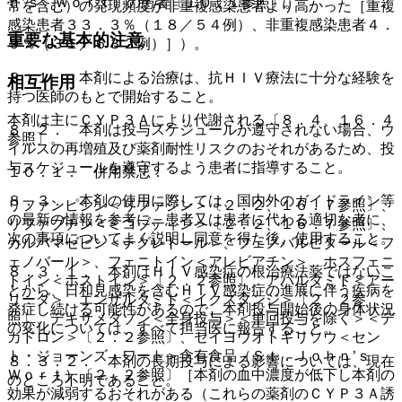
ｎ’ｓ Ｗｏｒｔ）の患者〔１０．１参照〕。
常を含む）の発現頻度が非重複感染患者より高かった［重複
感染患者３３．３％（１８／５４例）、非重複感染患者４．
重要な基本的注意
９％（３１／６３２例）］）。
８．１． 本剤による治療は、抗ＨＩＶ療法に十分な経験を
相互作用
持つ医師のもとで開始すること。
本剤は主にＣＹＰ３Ａにより代謝される〔８．４、１６．４
８．２． 本剤は投与スケジュールが遵守されない場合、ウ
参照〕。
イルスの再増殖及び薬剤耐性リスクのおそれがあるため、投
与スケジュールを遵守するよう患者に指導すること。
１０．１． 併用禁忌：
８．３． 本剤の使用に際しては、国内外のガイドライン等
リファンピシン＜リファジン＞〔２．２、１６．７参照〕、
の最新の情報を参考に、患者又は患者に代わる適切な者に、
リファブチン＜ミコブティン＞〔２．２、１６．７参照〕、
次の事項についてよく説明し同意を得た後、使用すること。
カルバマゼピン＜テグレトール＞、フェノバルビタール＜フ
ェノバール＞、フェニトイン＜アレビアチン＞、ホスフェニ
８．３．１． 本剤はＨＩＶ感染症の根治療法薬ではないこ
トイン＜ホストイン＞〔２．２参照〕、アパルタミド＜アー
とから、日和見感染を含むＨＩＶ感染症の進展に伴う疾病を
リーダ＞、エンザルタミド＜イクスタンジ＞〔２．２参
発症し続ける可能性があるので、本剤投与開始後の身体状況
照〕、デキサメタゾン＜全身投与＞＜単回投与を除く＞＜デ
の変化については、すべて担当医に報告すること。
カドロン＞〔２．２参照〕、セイヨウオトギリソウ＜セン
ト・ジョーンズ・ワート＞含有食品（Ｓｔ．Ｊｏｈｎ’ｓ
８．３．２． 本剤の長期投与による影響については、現在
Ｗｏｒｔ）〔２．２参照〕［本剤の血中濃度が低下し本剤の
のところ不明であること。
効果が減弱するおそれがある（これらの薬剤のＣＹＰ３Ａ誘