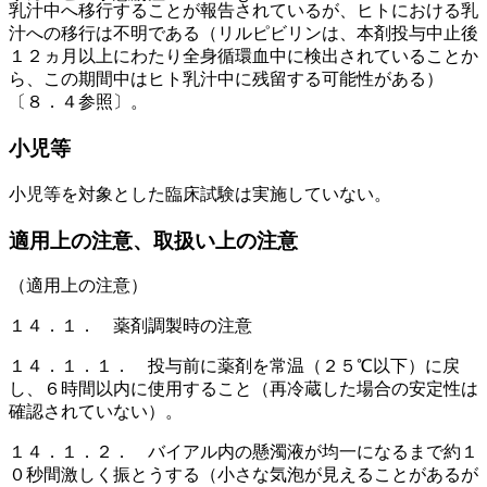
乳汁中へ移行することが報告されているが、ヒトにおける乳
汁への移行は不明である（リルピビリンは、本剤投与中止後
１２ヵ月以上にわたり全身循環血中に検出されていることか
ら、この期間中はヒト乳汁中に残留する可能性がある）
〔８．４参照〕。
小児等
小児等を対象とした臨床試験は実施していない。
適用上の注意、取扱い上の注意
（適用上の注意）
１４．１． 薬剤調製時の注意
１４．１．１． 投与前に薬剤を常温（２５℃以下）に戻
し、６時間以内に使用すること（再冷蔵した場合の安定性は
確認されていない）。
１４．１．２． バイアル内の懸濁液が均一になるまで約１
０秒間激しく振とうする（小さな気泡が見えることがあるが