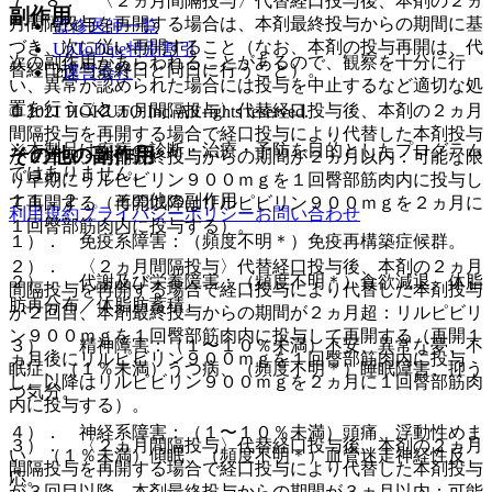
７．８． 〈２ヵ月間隔投与〉代替経口投与後、本剤の２ヵ
副作用
月間隔投与を再開する場合は、本剤最終投与からの期間に基
監修医師一覧
づき、次に従い再開すること（なお、本剤の投与再開は、代
UpToDate特別割引
次の副作用があらわれることがあるので、観察を十分に行
替経口投与最終日と同日に行うこと）。
運営会社
い、異常が認められた場合には投与を中止するなど適切な処
置を行うこと。
１）． 〈２ヵ月間隔投与〉代替経口投与後、本剤の２ヵ月
© 2021 HOKUTO Inc. All rights reserved.
間隔投与を再開する場合で経口投与により代替した本剤投与
※本製品は疾病の診断・治療・予防を目的としたプログラム
その他の副作用
が２回目、本剤最終投与からの期間が２ヵ月以内：可能な限
ではありません。
り早期にリルピビリン９００ｍｇを１回臀部筋肉内に投与し
１１．２． その他の副作用
て再開する（再開以降はリルピビリン９００ｍｇを２ヵ月に
利用規約
プライバシーポリシー
お問い合わせ
１回臀部筋肉内に投与する）。
１）． 免疫系障害：（頻度不明＊）免疫再構築症候群。
２）． 〈２ヵ月間隔投与〉代替経口投与後、本剤の２ヵ月
２）． 代謝及び栄養障害：（頻度不明＊）食欲減退、体脂
間隔投与を再開する場合で経口投与により代替した本剤投与
肪再分布／体脂肪蓄積。
が２回目、本剤最終投与からの期間が２ヵ月超：リルピビリ
ン９００ｍｇを１回臀部筋肉内に投与して再開する（再開１
３）． 精神障害：（１〜１０％未満）不安、異常な夢、不
ヵ月後にリルピビリン９００ｍｇを１回臀部筋肉内に投与
眠症、（１％未満）うつ病、（頻度不明＊）睡眠障害、抑う
し、以降はリルピビリン９００ｍｇを２ヵ月に１回臀部筋肉
つ気分。
内に投与する）。
４）． 神経系障害：（１〜１０％未満）頭痛、浮動性めま
３）． 〈２ヵ月間隔投与〉代替経口投与後、本剤の２ヵ月
い、（１％未満）傾眠、（頻度不明＊）血管迷走神経性反
間隔投与を再開する場合で経口投与により代替した本剤投与
応。
が３回目以降、本剤最終投与からの期間が３ヵ月以内：可能