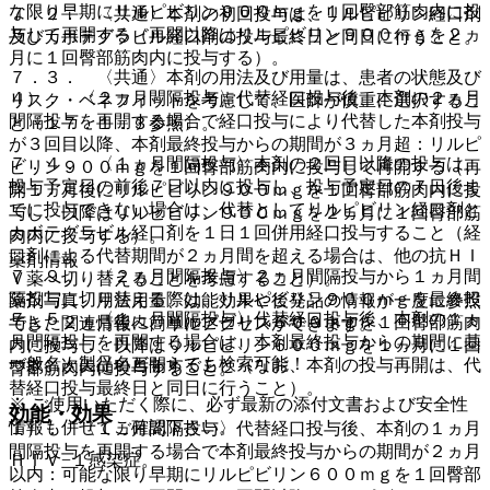
な限り早期にリルピビリン９００ｍｇを１回臀部筋肉内に投
７．２． 〈共通〉本剤の初回投与は、リルピビリン経口剤
与して再開する（再開以降はリルピビリン９００ｍｇを２ヵ
及びカボテグラビル経口剤の投与最終日と同日に行うこと。
月に１回臀部筋肉内に投与する）。
７．３． 〈共通〉本剤の用法及び用量は、患者の状態及び
４）． 〈２ヵ月間隔投与〉代替経口投与後、本剤の２ヵ月
リスク・ベネフィットを考慮して、医師が慎重に選択するこ
間隔投与を再開する場合で経口投与により代替した本剤投与
と〔１７．１．３参照〕。
が３回目以降、本剤最終投与からの期間が３ヵ月超：リルピ
７．４． 〈１ヵ月間隔投与〉本剤の２回目以降の投与は、
ビリン９００ｍｇを１回臀部筋肉内に投与して再開する（再
投与予定日の前後７日以内に投与し、投与予定日の７日後ま
開１ヵ月後にリルピビリン９００ｍｇを１回臀部筋肉内に投
でに投与できない場合は、代替としてリルピビリン経口剤と
与し、以降はリルピビリン９００ｍｇを２ヵ月に１回臀部筋
カボテグラビル経口剤を１日１回併用経口投与すること（経
肉内に投与する）。
口剤による代替期間が２ヵ月間を超える場合は、他の抗ＨＩ
薬剤情報
７．９． 〈２ヵ月間隔投与〉２ヵ月間隔投与から１ヵ月間
Ｖ薬へ切り替えることを考慮すること）。
隔投与に切り替える際は、リルピビリン９００ｍｇを最終投
薬剤写真、用法用量、効能効果や後発品の情報が一度に参照
７．５． 〈１ヵ月間隔投与〉代替経口投与後、本剤の１ヵ
与した２ヵ月後に、リルピビリン６００ｍｇを１回臀部筋肉
でき、関連情報へ簡単にアクセスができます。
月間隔投与を再開する場合は、本剤最終投与からの期間に基
内に投与し、以降はリルピビリン６００ｍｇを１ヵ月に１回
一般名、製品名どちらでも検索可能！
づき、次に従い再開すること（なお、本剤の投与再開は、代
臀部筋肉内に投与すること。
替経口投与最終日と同日に行うこと）。
※ ご使用いただく際に、必ず最新の添付文書および安全性
効能・効果
情報も併せてご確認下さい。
１）． 〈１ヵ月間隔投与〉代替経口投与後、本剤の１ヵ月
間隔投与を再開する場合で本剤最終投与からの期間が２ヵ月
ＨＩＶ−１感染症。
以内：可能な限り早期にリルピビリン６００ｍｇを１回臀部