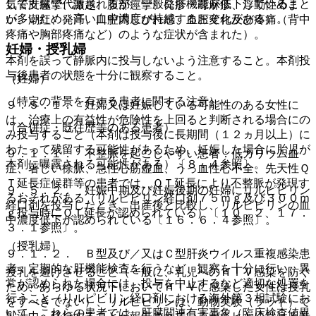
して肝臓で代謝されるが、一般に肝機能が低下していること
気管支痙攣、激越、腹部痙攣、発疹・蕁麻疹、浮動性めま
が多いため、高い血中濃度が持続するおそれがある）。
い、潮紅、発汗、口腔内しびれ感、血圧変化及び疼痛（背中
疼痛や胸部疼痛など）のような症状が含まれた）。
妊婦・授乳婦
本剤を誤って静脈内に投与しないよう注意すること。本剤投
与後患者の状態を十分に観察すること。
（妊婦）
（特定の背景を有する患者に関する注意）
９．５．１． 妊婦又は妊娠している可能性のある女性に
は、治療上の有益性が危険性を上回ると判断される場合にの
（合併症・既往歴等のある患者）
み投与すること（本剤は投与後に長期間（１２ヵ月以上）に
わたって残留する可能性があるため、妊娠した場合に胎児が
９．１．１． 不整脈を起こしやすい患者：低カリウム血
本剤に曝露される可能性がある）〔８．４参照〕。
症、著しい徐脈、急性心筋虚血、うっ血性心不全、先天性Ｑ
Ｔ延長症候群等の患者では、ＱＴ延長により不整脈が発現す
９．５．２． 妊娠中期及び妊娠後期の妊婦にリルピビリン
るおそれがある（リルピビリン経口剤７５ｍｇ及び３００ｍ
経口剤を投与したとき、出産後と比較し、リルピビリンの血
ｇ投与時にＱＴ延長が認められている）〔１０．２、１７．
中濃度低下が認められている〔１６．６．４参照〕。
３．１参照〕。
（授乳婦）
９．１．２． Ｂ型及び／又はＣ型肝炎ウイルス重複感染患
者：定期的な肝機能検査を行うなど、観察を十分に行い、異
授乳を避けさせること（一般に、乳児へのＨＩＶ感染を防ぐ
常が認められた場合には、投与を中止するなど適切な処置を
ため、あらゆる状況下においてＨＩＶに感染した女性は授乳
行うこと（リルピビリン経口剤における海外第３相試験にお
をすべきでない）、リルピビリンは、動物実験（ラット）で
いて、これらの患者では、肝臓関連有害事象（臨床検査値異