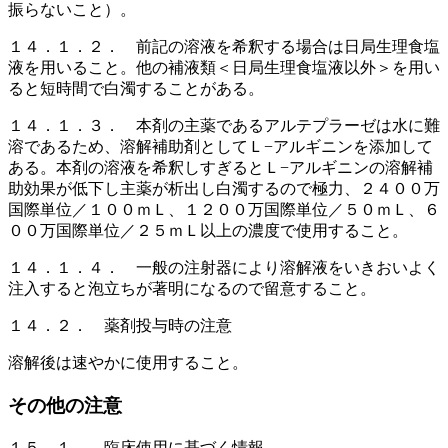
振らないこと）。
１４．１．２． 前記の溶液を希釈する場合は日局生理食塩
液を用いること。他の補液類＜日局生理食塩液以外＞を用い
ると短時間で白濁することがある。
１４．１．３． 本剤の主薬であるアルテプラーゼは水に難
溶であるため、溶解補助剤としてＬ−アルギニンを添加して
ある。本剤の溶液を希釈しすぎるとＬ−アルギニンの溶解補
助効果が低下し主薬が析出し白濁するので極力、２４００万
国際単位／１００ｍＬ、１２００万国際単位／５０ｍＬ、６
００万国際単位／２５ｍＬ以上の濃度で使用すること。
１４．１．４． 一般の注射器により溶解液をいきおいよく
注入すると泡立ちが著明になるので留意すること。
１４．２． 薬剤投与時の注意
溶解後は速やかに使用すること。
その他の注意
１５．１． 臨床使用に基づく情報