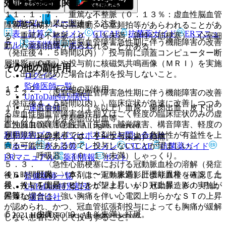
効能・効果に関連する注意
１１．１．７． 重篤な不整脈（０．１３％：虚血性脳血管
ホーム
ノート
（効能又は効果に関連する注意）
障害急性期）：心室細動、心室頻拍等があらわれることがあ
表・計算
レジメン
CTCAE
抗菌薬ガイド
ERマニュ
る、重篤な不整脈（０．１％未満：急性心筋梗塞）：心室細
５．１． 〈虚血性脳血管障害急性期に伴う機能障害の改善
アル
薬剤情報
ポスト
動、心室頻拍等があらわれることがある。
（発症後４．５時間以内）〉投与前に頭蓋コンピューター断
層撮影（ＣＴ）や投与前に核磁気共鳴画像（ＭＲＩ）を実施
新規登録
その他の副作用
し、出血を認めた場合は本剤を投与しないこと。
ログイン
監修医師一覧
１１．２． その他の副作用
５．２． 〈虚血性脳血管障害急性期に伴う機能障害の改善
UpToDate特別割引
（発症後４．５時間以内）〉臨床症状が急速に改善しつつあ
運営会社
１）． 出血傾向：（１％以上）血尿、歯肉出血、皮下出
る虚血性脳血管障害急性期又はごく軽度の臨床症状のみの虚
血、カテーテル穿刺部位出血等。
血性脳血管障害急性期（失調、感覚障害、構音障害、軽度の
© 2021 HOKUTO Inc. All rights reserved.
利用規約
プライバシーポリシー
お問い合わせ
運動障害）の患者では、本剤投与による危険性が有益性を上
２）． 神経系：（０．１〜１％未満）頭痛。
回る可能性があるので、投与しないことが望ましい。
ホーム
表・計算
レジメン
CTCAE
抗菌薬ガイド
３）． 呼吸器：（０．１％未満）しゃっくり。
ERマニュアル
薬剤情報
ポスト
５．３． 〈急性心筋梗塞における冠動脈血栓の溶解（発症
４）． 肝臓：（０．１〜１％未満）肝機能異常（ＡＳＴ上
後６時間以内）〉本剤は、冠動脈造影により血栓を確認した
監修医師一覧
昇、ＡＬＴ上昇、ビリルビン上昇、ＬＤＨ上昇、Ａｌ−Ｐ上
後、投与を開始することが望ましいが、冠動脈造影の実施が
UpToDate特別割引
昇等）。
困難な場合は、強い胸痛を伴い心電図上明らかなＳＴの上昇
運営会社
が認められ、かつ、冠血管拡張剤投与によっても胸痛が緩解
５）． 皮膚：（０．１％未満）紅斑。
© 2021 HOKUTO Inc. All rights reserved.
しない患者に対して投与すること。