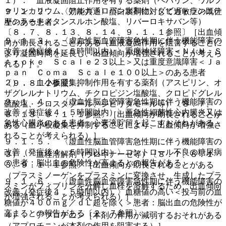
１）． 血液凝固阻止作用を有する薬剤（ヘパリン、ワルフ
ァリンカリウム、アルガトロバン水和物、ダビガトランエテ
９．１．２． 〈効能共通〉蛋白製剤に対して過敏症の既往
キシラートメタンスルホン酸塩、リバーロキサバン等）
歴のある患者。
〔８．７、８．１３、８．１４、９．１．１参照〕［出血傾
９．１．３． 〈虚血性脳血管障害急性期に伴う機能障害の
向が助長されることがある（血液凝固作用を阻害することに
改善（発症後４．５時間以内）〉重度神経障害＜ＮＩＨ Ｓ
より凝固時間を延長し、出血傾向が増強されることが考えら
ｔｒｏｋｅ Ｓｃａｌｅ２３以上＞又は重度意識障害＜Ｊａ
れる）］。
ｐａｎ Ｃｏｍａ Ｓｃａｌｅ１００以上＞のある患者
２）． 血小板凝集抑制作用を有する薬剤（アスピリン、オ
〔９．８．２参照〕。
ザグレルナトリウム、チクロピジン塩酸塩、クロピドグレル
９．１．４． 〈虚血性脳血管障害急性期に伴う機能障害の
硫酸塩、シロスタゾール、ジピリダモール等）〔８．７、
改善（発症後４．５時間以内）〉亜急性細菌性心内膜炎又は
８．１３、９．１．１参照〕［出血傾向が助長されることが
急性心膜炎のある患者：心嚢液貯留を起こすおそれがある。
ある（血小板凝集を抑制することにより、出血傾向が増強さ
れることが考えられる）］。
９．１．５． 〈虚血性脳血管障害急性期に伴う機能障害の
改善（発症後４．５時間以内）〉コントロール不良の糖尿病
３）． 血栓溶解剤（ウロキナーゼ等）〔８．７、８．１
の患者：脳出血の危険性が高まるとの報告がある。
３、９．１．１参照〕［出血傾向が助長されることがある
（プラスミノーゲンをプラスミンに変換させ、生成したプラ
９．１．６． 〈虚血性脳血管障害急性期に伴う機能障害の
スミンがフィブリンを分解し血栓を溶解するため、出血傾向
改善（発症後４．５時間以内）〉血糖値の高い＜投与前の血
が増強されることが考えられる）］。
糖値が４００ｍｇ／ｄＬ超を除く＞患者：脳出血の危険性が
高まるとの報告がある〔２．７参照〕。
４）． アプロチニン［本剤の作用が減弱するおそれがある
（アプロチニンが本剤の作用を阻害する）］。