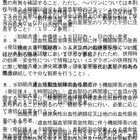
者。
血の有無を確認すること、ただし、ヘパリンについては本剤
投与後２４時間以内でも血管造影時のフラッシュヘパリン等
・ 〈効能共通〉臓器生検後＜１０日以内＞、血管穿刺後＜
で５０００単位を超えない場合は医療上の必要性に応じて投
１０日以内＞（動注療法後＜１０日以内＞、動脈穿刺後＜１
与できるが、なお、その際、脳出血発生のリスクに十分に注
０日以内＞等）、日の浅い患者。
意すること）〔１０．２参照〕。
・ 〈効能共通〉外傷後＜１０日以内＞、日の浅い患者。
８．８． 〈虚血性脳血管障害急性期に伴う機能障害の改善
（発症後４．５時間以内）〉エダラボンの併用投与について
・ 〈効能共通〉脳梗塞＜３ヵ月以内の脳梗塞を除く＞の既
は、本剤の臨床試験において併用が禁止されたため、併用時
往歴のある患者〔２．７、２．１２参照〕。
の効果・安全性について情報はない（エダラボンの併用投与
・ 〈効能共通〉消化管潰瘍、消化管憩室炎、大腸炎のある
に際しては、リスク・ベネフィットを十分に勘案し、投与の
患者。
際は継続して十分な観察を行うこと）。
・ 〈効能共通〉活動性結核のある患者。
８．９． 〈虚血性脳血管障害急性期に伴う機能障害の改善
（発症後４．５時間以内）〉虚血部位の再開通にて血流が再
・ 〈効能共通〉月経期間中又は分娩後＜１０日以内＞・流
開することにより、梗塞部位脳浮腫や梗塞部位出血性梗塞が
早産後＜１０日以内＞、日の浅い患者。
あらわれることがあるので、観察を十分に行い、必要に応じ
て適切な処置を行うこと。
・ 〈効能共通〉糖尿病性出血性網膜症又は他の出血性眼疾
患のある患者。
８．１０． 〈虚血性脳血管障害急性期に伴う機能障害の改
善（発症後４．５時間以内）〉本剤投与の対象となる虚血性
・ 〈効能共通〉血液凝固阻止作用を有する薬剤投与中、血
脳血管障害は、心疾患を合併していることが多いため、本剤
小板凝集抑制作用を有する薬剤投与中及び他の血栓溶解剤投