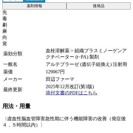
薬剤情報
後発品
先
毒
劇
麻
向
覚
血栓溶解薬 > 組織プラスミノーゲンア
薬効分類
クチベーター (t−PA) 製剤
一般名
アルテプラーゼ (遺伝子組換え) 注射用
薬価
129067
円
メーカー
田辺ファーマ
2025年12月改訂(第3版)
最終更新
添付文書のPDFはこちら
用法・用量
〈虚血性脳血管障害急性期に伴う機能障害の改善（発症後
４．５時間以内）〉