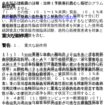
※本製品は疾病の診断・治療・予防を目的としたプログラム
６）． 消化器：（０．１〜１％未満）悪心・嘔吐。
副作用
ではありません。
７）． その他：（０．１〜１％未満）貧血、（０．１％未
次の副作用があらわれることがあるので、観察を十分に行
利用規約
プライバシーポリシー
お問い合わせ
満）発熱、熱感、血圧低下、発汗。
い、異常が認められた場合には投与を中止するなど適切な処
発現頻度は虚血性脳血管障害急性期患者を対象とした使用成
置を行うこと。
績調査及び製造販売後臨床試験、急性心筋梗塞患者を対象と
重大な副作用
した使用成績調査を含む。
警告
１１．１． 重大な副作用
１１．１．１． 重篤な出血：脳出血（２．５％：虚血性脳
１．１． 〈効能共通〉本剤の投与により脳出血による死亡
血管障害急性期、０．４％：急性心筋梗塞）、消化管出血
例が認められているため、「２．禁忌」及び「８．重要な基
（０．７％：虚血性脳血管障害急性期、０．６％：急性心筋
本的注意」等に十分留意し、適応患者の選択を慎重に行った
梗塞）、肺出血（０．１％未満：虚血性脳血管障害急性期、
上で、本剤投与による頭蓋内出血等の出血性有害事象の発現
０．１％未満：急性心筋梗塞）、後腹膜出血（０．１％未
に十分注意して経過観察を行うこと。
満：虚血性脳血管障害急性期、０．１％未満：急性心筋梗
１．２． 〈虚血性脳血管障害急性期に伴う機能障害の改善
塞）等の重篤な出血があらわれることがある。また、出血の
（発症後４．５時間以内）〉重篤な頭蓋内出血を起こす危険
増大に伴い出血性ショックに至ることがあるので注意するこ
性が高いので、次の基準を満たす状況下に使用すること
と〔８．１参照〕。
〔８．４参照〕［１）随時コンピューター断層撮影（ＣＴ）
１１．１．２． 出血性脳梗塞（１４．４％：虚血性脳血管
や核磁気共鳴画像（ＭＲＩ）の撮影が可能な医療施設のＳＣ