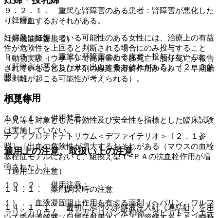
９．２．１． 重篤な腎障害のある患者：腎障害が悪化した
（妊婦）
り、出血するおそれがある。
妊婦又は妊娠している可能性のある女性には、治療上の有益
（肝機能障害患者）
性が危険性を上回ると判断される場合にのみ投与すること
９．３．１． 重篤な肝障害のある患者：投与しないこと
（動物実験（ウサギ）で高用量にて胚死亡・胎仔死亡が報告
（肝障害が悪化したり、出血するおそれがある）〔２．３参
されていること及び本剤の線維素溶解作用からみて、早期胎
照〕。
盤剥離が起こる可能性が考えられる）。
相互作用
小児等
１０．１． 併用禁忌：
小児等を対象とした有効性及び安全性を指標とした臨床試験
は実施していない。
デフィブロチドナトリウム＜デファイテリオ＞〔２．１参
照〕［出血の危険性が増大するおそれがある（マウスの血栓
適用上の注意、取扱い上の注意
塞栓症モデルにおいて、組換え型ｔ−ＰＡの抗血栓作用が増
強された）］。
（適用上の注意）
１０．２． 併用注意：
１４．１． 薬剤調製時の注意
１）． 血液凝固阻止作用を有する薬剤（ヘパリン、ワルフ
１４．１．１． 最初に添付の溶解液注入針（連結針）を用
ァリンカリウム、アルガトロバン水和物、ダビガトランエテ
いて添付溶解液（日局注射用水）により溶解すること（瞬時