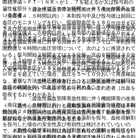
際標準値＜ＰＴ−ＩＮＲ＞が１．７を超えるか又は投与前の
活性化部分トロンボプラスチン時間＜ａＰＴＴ＞が延長して
８．６． 〈虚血性脳血管障害急性期に伴う機能障害の改善
いる患者。
（発症後４．５時間以内）〉本剤投与中及び投与後は頻回に
血圧のモニタリングを行い、収縮期血圧を１８０ｍｍＨｇ以
２．１０． 〈虚血性脳血管障害急性期に伴う機能障害の改
下及び拡張期血圧を１０５ｍｍＨｇ以下に保つよう降圧薬の
善（発症後４．５時間以内）〉投与前の血糖値が５０ｍｇ／
投与等適切なコントロールをすること（なお、米国における
ｄＬ未満の患者［低血糖状態による意識障害との鑑別が困難
虚血性脳血管障害に対する治療ガイドラインでは、本剤投与
である］。
開始後２４時間の血圧管理について、次のように推奨されて
いる：投与開始２時間までは１５分毎、次の６時間は３０分
２．１１． 〈虚血性脳血管障害急性期に伴う機能障害の改
毎、２４時間までは６０分毎に血圧を確認すること、各時点
善（発症後４．５時間以内）〉発症時に痙攣発作が認められ
での収縮期血圧が１８０ｍｍＨｇ又は拡張期血圧が１０５ｍ
た患者［てんかんによる痙攣発作との鑑別が困難である］。
ｍＨｇを超えていた場合、血圧を５〜１０分おいて再度確認
し、適切な方法で降圧療法を行うこと、降圧治療中は頻回に
２．１２． 〈急性心筋梗塞における冠動脈血栓の溶解（発
血圧の確認を行い低血圧の防止に努めること）。
症後６時間以内）〉出血するおそれの高い次の患者［出血を
助長するおそれがある］。
８．７． 〈虚血性脳血管障害急性期に伴う機能障害の改善
（発症後４．５時間以内）〉虚血性脳血管障害急性期に本剤
・ 〈急性心筋梗塞における冠動脈血栓の溶解（発症後６時
投与後２４時間以内に血液凝固阻止作用を有する薬剤を投与
間以内）〉頭蓋内出血の既往又は頭蓋内腫瘍、動静脈奇形、
並びに血小板凝集抑制作用を有する薬剤を投与、血栓溶解剤
動脈瘤などの出血性素因のある患者。
を投与した場合の安全性及び有効性は検討されていないの
・ 〈急性心筋梗塞における冠動脈血栓の溶解（発症後６時
で、本剤投与後２４時間以内は、これらの薬剤を投与しない
間以内）〉脳梗塞の既往のある患者（３ヵ月以内）〔９．
ことが望ましい（本剤投与後２４時間以降は、これらの薬剤