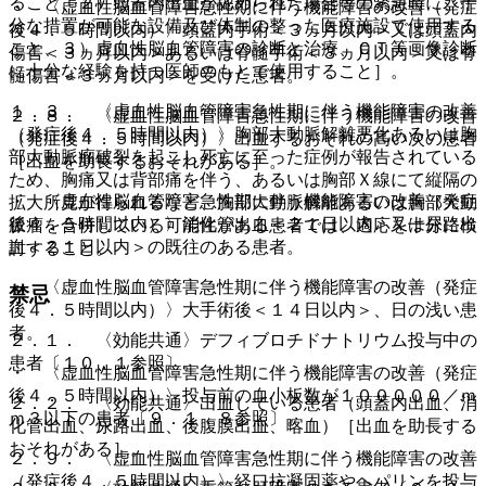
ること、２）頭蓋内出血が認められた場合等の緊急時に、十
・ 〈虚血性脳血管障害急性期に伴う機能障害の改善（発症
分な措置が可能な設備及び体制の整った医療施設で使用する
後４．５時間以内）〉頭蓋内手術＜３ヵ月以内＞又は頭蓋内
こと、３）虚血性脳血管障害の診断と治療、ＣＴ等画像診断
傷害＜３ヵ月以内＞あるいは脊髄手術＜３ヵ月以内＞又は脊
に十分な経験を持つ医師のもとで使用すること］。
髄傷害＜３ヵ月以内＞を受けた患者。
１．３． 〈虚血性脳血管障害急性期に伴う機能障害の改善
２．８． 〈虚血性脳血管障害急性期に伴う機能障害の改善
（発症後４．５時間以内）〉胸部大動脈解離悪化あるいは胸
（発症後４．５時間以内）〉出血するおそれの高い次の患者
部大動脈瘤破裂を起こし死亡に至った症例が報告されている
［出血を助長するおそれがある］。
ため、胸痛又は背部痛を伴う、あるいは胸部Ｘ線にて縦隔の
・ 〈虚血性脳血管障害急性期に伴う機能障害の改善（発症
拡大所見が得られるなど、胸部大動脈解離あるいは胸部大動
後４．５時間以内）〉消化管出血＜２１日以内＞又は尿路出
脈瘤を合併している可能性がある患者では、適応を十分に検
血＜２１日以内＞の既往のある患者。
討すること。
・ 〈虚血性脳血管障害急性期に伴う機能障害の改善（発症
禁忌
後４．５時間以内）〉大手術後＜１４日以内＞、日の浅い患
者。
２．１． 〈効能共通〉デフィブロチドナトリウム投与中の
患者〔１０．１参照〕。
・ 〈虚血性脳血管障害急性期に伴う機能障害の改善（発症
後４．５時間以内）〉投与前の血小板数が１０００００／ｍ
２．２． 〈効能共通〉出血している患者（頭蓋内出血、消
ｍ３以下の患者〔９．１．８参照〕。
化管出血、尿路出血、後腹膜出血、喀血）［出血を助長する
おそれがある］。
２．９． 〈虚血性脳血管障害急性期に伴う機能障害の改善
（発症後４．５時間以内）〉経口抗凝固薬やヘパリンを投与