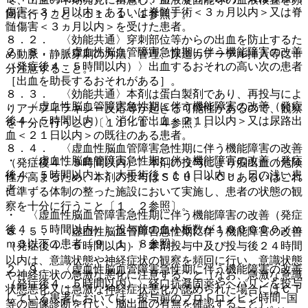
傷害＜３ヵ月以内＞あるいは脊髄手術＜３ヵ月以内＞又は脊
回に行うこと〔１１．１．１参照〕。
髄傷害＜３ヵ月以内＞を受けた患者。
８．２． 〈効能共通〉穿刺部位等からの出血を防止するた
２．８． 〈虚血性脳血管障害急性期に伴う機能障害の改善
め動脈・静脈穿刺の方法、管理、尿道カテーテル挿入等に十
（発症後４．５時間以内）〉出血するおそれの高い次の患者
分注意すること。
［出血を助長するおそれがある］。
８．３． 〈効能共通〉本剤は蛋白製剤であり、再投与によ
・ 〈虚血性脳血管障害急性期に伴う機能障害の改善（発症
りアナフィラキシー反応等が起きる可能性があるので、観察
後４．５時間以内）〉消化管出血＜２１日以内＞又は尿路出
を十分に行うこと〔１１．１．４参照〕。
血＜２１日以内＞の既往のある患者。
８．４． 〈虚血性脳血管障害急性期に伴う機能障害の改善
・ 〈虚血性脳血管障害急性期に伴う機能障害の改善（発症
（発症後４．５時間以内）〉本剤の投与により脳出血の危険
後４．５時間以内）〉大手術後＜１４日以内＞、日の浅い患
性が高まるため、本剤の投与はＳＣＵ、ＩＣＵあるいはこれ
者。
に準ずる体制の整った施設において実施し、患者の状態の観
察を十分に行うこと〔１．２参照〕。
・ 〈虚血性脳血管障害急性期に伴う機能障害の改善（発症
後４．５時間以内）〉投与前の血小板数が１０００００／ｍ
８．５． 〈虚血性脳血管障害急性期に伴う機能障害の改善
ｍ３以下の患者〔９．１．８参照〕。
（発症後４．５時間以内）〉本剤投与中及び投与後２４時間
以内は、意識状態や神経症状の観察を頻回に行い、意識状態
２．９． 〈虚血性脳血管障害急性期に伴う機能障害の改善
や神経症状の急激な悪化に注意すること（なお、急激な意識
（発症後４．５時間以内）〉経口抗凝固薬やヘパリンを投与
状態悪化又は急激な神経症状悪化が認められた場合にはＣＴ
している患者においては、投与前のプロトロンビン時間−国
等の画像診断を行い、脳出血の有無を確認すること）。