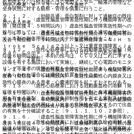
投与中あるいは投与後には心電図モニター、輸液の管理など
与中の患者〔８．１３、１０．２参照〕。
全身状態に対する観察・管理を慎重に行うこと。
９．１．２． 〈効能共通〉蛋白製剤に対して過敏症の既往
８．１１． 〈虚血性脳血管障害急性期に伴う機能障害の改
歴のある患者。
善（発症後４．５時間以内）〉虚血性脳血管障害急性期への
投与に際しては、患者又はそれに代わり得る適切な者に対し
９．１．３． 〈虚血性脳血管障害急性期に伴う機能障害の
て、本剤の副作用等について十分な説明を行うこと。
改善（発症後４．５時間以内）〉重度神経障害＜ＮＩＨ Ｓ
ｔｒｏｋｅ Ｓｃａｌｅ２３以上＞又は重度意識障害＜Ｊａ
８．１２． 〈急性心筋梗塞における冠動脈血栓の溶解（発
ｐａｎ Ｃｏｍａ Ｓｃａｌｅ１００以上＞のある患者
症後６時間以内）〉本剤の投与は、ＣＣＵ又はこれに準ずる
〔９．８．２参照〕。
設備を有する施設において実施し、継続して心電図のモニタ
リング等患者の状態の観察を十分に行い、望ましくない変化
９．１．４． 〈虚血性脳血管障害急性期に伴う機能障害の
があらわれた場合には適切な処置を行うこと。
改善（発症後４．５時間以内）〉亜急性細菌性心内膜炎又は
急性心膜炎のある患者：心嚢液貯留を起こすおそれがある。
８．１３． 〈急性心筋梗塞における冠動脈血栓の溶解（発
症後６時間以内）〉本剤の投与並びに本剤と血液凝固阻止作
９．１．５． 〈虚血性脳血管障害急性期に伴う機能障害の
用を有する薬剤、血小板凝集抑制作用を有する薬剤及び他の
改善（発症後４．５時間以内）〉コントロール不良の糖尿病
血栓溶解剤との併用により出血の危険性が増大するので出血
の患者：脳出血の危険性が高まるとの報告がある。
の有無を十分確認すること〔９．１．１、１０．２参照〕。
９．１．６． 〈虚血性脳血管障害急性期に伴う機能障害の
８．１４． 〈急性心筋梗塞における冠動脈血栓の溶解（発
改善（発症後４．５時間以内）〉血糖値の高い＜投与前の血
症後６時間以内）〉急性心筋梗塞時、ヘパリンは再閉塞防止
糖値が４００ｍｇ／ｄＬ超を除く＞患者：脳出血の危険性が