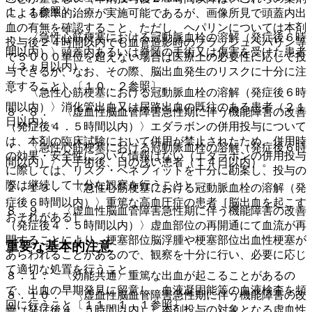
１．１参照〕。
による標準的治療が実施可能であるが、画像所見で頭蓋内出
血の有無を確認すること、ただし、ヘパリンについては本剤
・ 〈急性心筋梗塞における冠動脈血栓の溶解（発症後６時
投与後２４時間以内でも血管造影時のフラッシュヘパリン等
間以内）〉頭蓋内あるいは脊髄の手術又は傷害を受けた患者
で５０００単位を超えない場合は医療上の必要性に応じて投
（３ヵ月以内）。
与できるが、なお、その際、脳出血発生のリスクに十分に注
意すること）〔１０．２参照〕。
・ 〈急性心筋梗塞における冠動脈血栓の溶解（発症後６時
間以内）〉消化管出血又は尿路出血の既往のある患者（２１
８．８． 〈虚血性脳血管障害急性期に伴う機能障害の改善
日以内）。
（発症後４．５時間以内）〉エダラボンの併用投与について
は、本剤の臨床試験において併用が禁止されたため、併用時
・ 〈急性心筋梗塞における冠動脈血栓の溶解（発症後６時
の効果・安全性について情報はない（エダラボンの併用投与
間以内）〉大手術後、日の浅い患者（１４日以内）。
に際しては、リスク・ベネフィットを十分に勘案し、投与の
際は継続して十分な観察を行うこと）。
２．１３． 〈急性心筋梗塞における冠動脈血栓の溶解（発
症後６時間以内）〉重篤な高血圧症の患者［脳出血を起こす
８．９． 〈虚血性脳血管障害急性期に伴う機能障害の改善
おそれがある］。
（発症後４．５時間以内）〉虚血部位の再開通にて血流が再
開することにより、梗塞部位脳浮腫や梗塞部位出血性梗塞が
重要な基本的注意
あらわれることがあるので、観察を十分に行い、必要に応じ
て適切な処置を行うこと。
８．１． 〈効能共通〉重篤な出血が起こることがあるの
で、出血の早期発見に留意し、血液凝固能等の血液検査を頻
８．１０． 〈虚血性脳血管障害急性期に伴う機能障害の改
回に行うこと〔１１．１．１参照〕。
善（発症後４．５時間以内）〉本剤投与の対象となる虚血性