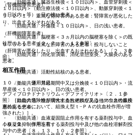
・ 〈効能共通〉臓器生検後＜１０日以内＞、血管穿刺後＜
（腎機能障害患者）
１０日以内＞（動注療法後＜１０日以内＞、動脈穿刺後＜１
０日以内＞等）、日の浅い患者。
９．２．１． 重篤な腎障害のある患者：腎障害が悪化した
り、出血するおそれがある。
・ 〈効能共通〉外傷後＜１０日以内＞、日の浅い患者。
（肝機能障害患者）
・ 〈効能共通〉脳梗塞＜３ヵ月以内の脳梗塞を除く＞の既
往歴のある患者〔２．７、２．１２参照〕。
９．３．１． 重篤な肝障害のある患者：投与しないこと
（肝障害が悪化したり、出血するおそれがある）〔２．３参
・ 〈効能共通〉消化管潰瘍、消化管憩室炎、大腸炎のある
照〕。
患者。
相互作用
・ 〈効能共通〉活動性結核のある患者。
１０．１． 併用禁忌：
・ 〈効能共通〉月経期間中又は分娩後＜１０日以内＞・流
早産後＜１０日以内＞、日の浅い患者。
デフィブロチドナトリウム＜デファイテリオ＞〔２．１参
照〕［出血の危険性が増大するおそれがある（マウスの血栓
・ 〈効能共通〉糖尿病性出血性網膜症又は他の出血性眼疾
塞栓症モデルにおいて、組換え型ｔ−ＰＡの抗血栓作用が増
患のある患者。
強された）］。
・ 〈効能共通〉血液凝固阻止作用を有する薬剤投与中、血
１０．２． 併用注意：
小板凝集抑制作用を有する薬剤投与中及び他の血栓溶解剤投
与中の患者〔８．１３、１０．２参照〕。