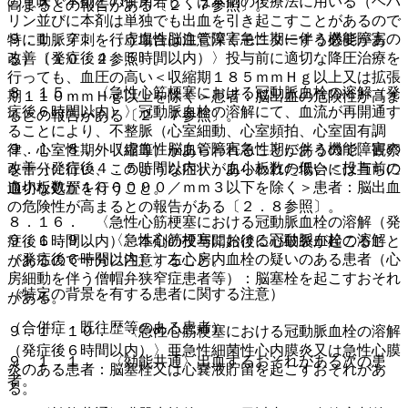
の意味で本剤との併用若しくは本剤の後療法に用いる（ヘパ
高まるとの報告がある〔２．７参照〕。
リン並びに本剤は単独でも出血を引き起こすことがあるので
９．１．７． 〈虚血性脳血管障害急性期に伴う機能障害の
特に動脈穿刺を行う場合は注意深くモニターする必要があ
改善（発症後４．５時間以内）〉投与前に適切な降圧治療を
る）〔１０．２参照〕。
行っても、血圧の高い＜収縮期１８５ｍｍＨｇ以上又は拡張
８．１５． 〈急性心筋梗塞における冠動脈血栓の溶解（発
期１１０ｍｍＨｇ以上を除く＞患者：脳出血の危険性が高ま
症後６時間以内）〉冠動脈血栓の溶解にて、血流が再開通す
るとの報告がある〔２．７参照〕。
ることにより、不整脈（心室細動、心室頻拍、心室固有調
９．１．８． 〈虚血性脳血管障害急性期に伴う機能障害の
律、心室性期外収縮等）があらわれることがあるので、観察
改善（発症後４．５時間以内）〉血小板数の低い＜投与前の
を十分に行い、このような症状があらわれた場合には直ちに
血小板数が１０００００／ｍｍ３以下を除く＞患者：脳出血
適切な処置を行うこと。
の危険性が高まるとの報告がある〔２．８参照〕。
８．１６． 〈急性心筋梗塞における冠動脈血栓の溶解（発
９．１．９． 〈急性心筋梗塞における冠動脈血栓の溶解
症後６時間以内）〉本剤の投与開始後に心破裂が起こること
（発症後６時間以内）〉左心房内血栓の疑いのある患者（心
があるので十分に注意すること。
房細動を伴う僧帽弁狭窄症患者等）：脳塞栓を起こすおそれ
（特定の背景を有する患者に関する注意）
がある。
（合併症・既往歴等のある患者）
９．１．１０． 〈急性心筋梗塞における冠動脈血栓の溶解
（発症後６時間以内）〉亜急性細菌性心内膜炎又は急性心膜
９．１．１． 〈効能共通〉出血するおそれがある次の患
炎のある患者：脳塞栓又は心嚢液貯留を起こすおそれがあ
者。
る。