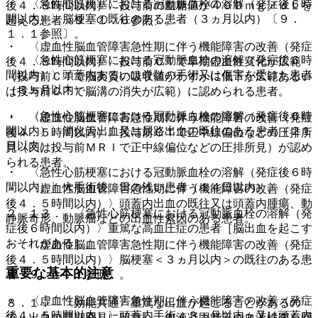
・ 〈急性心筋梗塞における冠動脈血栓の溶解（発症後６時
後４．５時間以内）〉投与前の血糖値が４００ｍｇ／ｄＬを
間以内）〉脳梗塞の既往のある患者（３ヵ月以内）〔９．
超える患者〔９．１．６参照〕。
１．１参照〕。
・ 〈虚血性脳血管障害急性期に伴う機能障害の改善（発症
・ 〈急性心筋梗塞における冠動脈血栓の溶解（発症後６時
後４．５時間以内）〉投与前ＣＴで早期虚血性変化が広範
間以内）〉頭蓋内あるいは脊髄の手術又は傷害を受けた患者
（投与前ＣＴで脳実質の吸収値がわずかに低下が広範あるい
（３ヵ月以内）。
は投与前ＣＴで脳溝の消失が広範）に認められる患者。
・ 〈急性心筋梗塞における冠動脈血栓の溶解（発症後６時
・ 〈虚血性脳血管障害急性期に伴う機能障害の改善（発症
間以内）〉消化管出血又は尿路出血の既往のある患者（２１
後４．５時間以内）〉投与前ＣＴで正中線偏位などの圧排所
日以内）。
見（又は投与前ＭＲＩで正中線偏位などの圧排所見）が認め
られる患者。
・ 〈急性心筋梗塞における冠動脈血栓の溶解（発症後６時
間以内）〉大手術後、日の浅い患者（１４日以内）。
・ 〈虚血性脳血管障害急性期に伴う機能障害の改善（発症
後４．５時間以内）〉頭蓋内出血の既往又は頭蓋内腫瘍、動
２．１３． 〈急性心筋梗塞における冠動脈血栓の溶解（発
静脈奇形、動脈瘤などの出血性素因のある患者。
症後６時間以内）〉重篤な高血圧症の患者［脳出血を起こす
おそれがある］。
・ 〈虚血性脳血管障害急性期に伴う機能障害の改善（発症
後４．５時間以内）〉脳梗塞＜３ヵ月以内＞の既往のある患
重要な基本的注意
者〔９．１．１参照〕。
・ 〈虚血性脳血管障害急性期に伴う機能障害の改善（発症
８．１． 〈効能共通〉重篤な出血が起こることがあるの
後４．５時間以内）〉頭蓋内手術＜３ヵ月以内＞又は頭蓋内
で、出血の早期発見に留意し、血液凝固能等の血液検査を頻