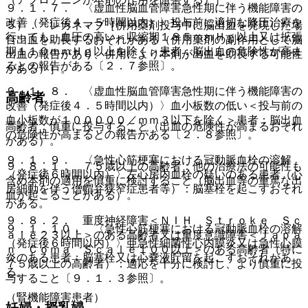
９．１．７． 〈虚血性脳血管障害急性期に伴う機能障害の
改善（発症後４．５時間以内）〉投与前に適切な降圧治療を
５）． レカネマブ［併用薬剤投与中に脳出血を発現した場
行っても、血圧の高い＜収縮期１８５ｍｍＨｇ以上又は拡張
合出血を助長するおそれがある（併用薬剤の副作用として脳
期１１０ｍｍＨｇ以上を除く＞患者：脳出血の危険性が高ま
出血の報告があり、併用により本剤が出血を助長する可能性
るとの報告がある〔２．７参照〕。
がある）］。
９．１．８． 〈虚血性脳血管障害急性期に伴う機能障害の
高齢者
改善（発症後４．５時間以内）〉血小板数の低い＜投与前の
血小板数が１０００００／ｍｍ３以下を除く＞患者：脳出血
高齢者：慎重に投与すること（出血の危険性が高まるおそれ
の危険性が高まるとの報告がある〔２．８参照〕。
がある）。
９．１．９． 〈急性心筋梗塞における冠動脈血栓の溶解
９．８．１． ７５歳以上の高齢者：他の治療法の可能性も
（発症後６時間以内）〉左心房内血栓の疑いのある患者（心
含め本剤の適用を慎重に検討すること（脳出血等の重篤な出
房細動を伴う僧帽弁狭窄症患者等）：脳塞栓を起こすおそれ
血が起こることがある）。
がある。
９．８．２． 重度神経障害＜ＮＩＨ Ｓｔｒｏｋｅ Ｓｃ
９．１．１０． 〈急性心筋梗塞における冠動脈血栓の溶解
ａｌｅ２３以上＞のある高齢者又は重度意識障害＜Ｊａｐａ
（発症後６時間以内）〉亜急性細菌性心内膜炎又は急性心膜
ｎ Ｃｏｍａ Ｓｃａｌｅ１００以上＞のある高齢者（特に
炎のある患者：脳塞栓又は心嚢液貯留を起こすおそれがあ
７５歳以上の高齢者）：適応を十分に検討し、より慎重に投
る。
与すること〔９．１．３参照〕。
（腎機能障害患者）
妊婦・授乳婦