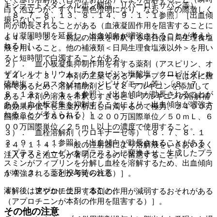
キシラートメタンスルホン酸塩、リバーロキサバン等）
白く泡立つが、すぐに無色澄明になり、なお、その際激しく
〔８．７、８．１３、８．１４、９．１．１参照〕［出血傾
振らないこと）。
向が助長されることがある（血液凝固作用を阻害することに
より凝固時間を延長し、出血傾向が増強されることが考えら
１４．１．２． 前記の溶液を希釈する場合は日局生理食塩
れる）］。
液を用いること。他の補液類＜日局生理食塩液以外＞を用い
ると短時間で白濁することがある。
２）． 血小板凝集抑制作用を有する薬剤（アスピリン、オ
ザグレルナトリウム、チクロピジン塩酸塩、クロピドグレル
１４．１．３． 本剤の主薬であるアルテプラーゼは水に難
硫酸塩、シロスタゾール、ジピリダモール等）〔８．７、
溶であるため、溶解補助剤としてＬ−アルギニンを添加して
８．１３、９．１．１参照〕［出血傾向が助長されることが
ある。本剤の溶液を希釈しすぎるとＬ−アルギニンの溶解補
ある（血小板凝集を抑制することにより、出血傾向が増強さ
助効果が低下し主薬が析出し白濁するので極力、２４００万
れることが考えられる）］。
国際単位／１００ｍＬ、１２００万国際単位／５０ｍＬ、６
００万国際単位／２５ｍＬ以上の濃度で使用すること。
３）． 血栓溶解剤（ウロキナーゼ等）〔８．７、８．１
３、９．１．１参照〕［出血傾向が助長されることがある
１４．１．４． 一般の注射器により溶解液をいきおいよく
（プラスミノーゲンをプラスミンに変換させ、生成したプラ
注入すると泡立ちが著明になるので留意すること。
スミンがフィブリンを分解し血栓を溶解するため、出血傾向
１４．２． 薬剤投与時の注意
が増強されることが考えられる）］。
溶解後は速やかに使用すること。
４）． アプロチニン［本剤の作用が減弱するおそれがある
（アプロチニンが本剤の作用を阻害する）］。
その他の注意