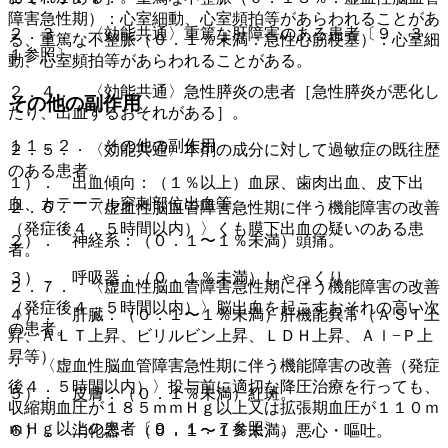
障害急性期）：心室細動、心室頻拍等があらわれることがあ
２．３． 〈効能共通〉重篤な肝障害のある患者〔９．３．
る、重篤な不整脈（０．１％未満：急性心筋梗塞）：心室細
１参照〕。
動、心室頻拍等があらわれることがある。
２．４． 〈効能共通〉急性膵炎の患者［急性膵炎が悪化し
その他の副作用
たり、出血するおそれがある］。
１１．２． その他の副作用
２．５． 〈効能共通〉本剤の成分に対して過敏症の既往歴
のある患者。
１）． 出血傾向：（１％以上）血尿、歯肉出血、皮下出
血、カテーテル穿刺部位出血等。
２．６． 〈虚血性脳血管障害急性期に伴う機能障害の改善
（発症後４．５時間以内）〉くも膜下出血の疑いのある患
２）． 神経系：（０．１〜１％未満）頭痛。
者。
３）． 呼吸器：（０．１％未満）しゃっくり。
２．７． 〈虚血性脳血管障害急性期に伴う機能障害の改善
（発症後４．５時間以内）〉脳出血を起こすおそれの高い次
４）． 肝臓：（０．１〜１％未満）肝機能異常（ＡＳＴ上
の患者。
昇、ＡＬＴ上昇、ビリルビン上昇、ＬＤＨ上昇、Ａｌ−Ｐ上
昇等）。
・ 〈虚血性脳血管障害急性期に伴う機能障害の改善（発症
後４．５時間以内）〉投与前に適切な降圧治療を行っても、
５）． 皮膚：（０．１％未満）紅斑。
収縮期血圧が１８５ｍｍＨｇ以上又は拡張期血圧が１１０ｍ
ｍＨｇ以上の患者〔９．１．７参照〕。
６）． 消化器：（０．１〜１％未満）悪心・嘔吐。