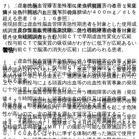
・ 〈虚血性脳血管障害急性期に伴う機能障害の改善（発症
７）． その他：（０．１〜１％未満）貧血、（０．１％未
後４．５時間以内）〉投与前の血糖値が４００ｍｇ／ｄＬを
満）発熱、熱感、血圧低下、発汗。
超える患者〔９．１．６参照〕。
発現頻度は虚血性脳血管障害急性期患者を対象とした使用成
・ 〈虚血性脳血管障害急性期に伴う機能障害の改善（発症
績調査及び製造販売後臨床試験、急性心筋梗塞患者を対象と
後４．５時間以内）〉投与前ＣＴで早期虚血性変化が広範
した使用成績調査を含む。
（投与前ＣＴで脳実質の吸収値がわずかに低下が広範あるい
は投与前ＣＴで脳溝の消失が広範）に認められる患者。
警告
・ 〈虚血性脳血管障害急性期に伴う機能障害の改善（発症
１．１． 〈効能共通〉本剤の投与により脳出血による死亡
後４．５時間以内）〉投与前ＣＴで正中線偏位などの圧排所
例が認められているため、「２．禁忌」及び「８．重要な基
見（又は投与前ＭＲＩで正中線偏位などの圧排所見）が認め
本的注意」等に十分留意し、適応患者の選択を慎重に行った
られる患者。
上で、本剤投与による頭蓋内出血等の出血性有害事象の発現
に十分注意して経過観察を行うこと。
・ 〈虚血性脳血管障害急性期に伴う機能障害の改善（発症
後４．５時間以内）〉頭蓋内出血の既往又は頭蓋内腫瘍、動
１．２． 〈虚血性脳血管障害急性期に伴う機能障害の改善
静脈奇形、動脈瘤などの出血性素因のある患者。
（発症後４．５時間以内）〉重篤な頭蓋内出血を起こす危険
性が高いので、次の基準を満たす状況下に使用すること
・ 〈虚血性脳血管障害急性期に伴う機能障害の改善（発症
〔８．４参照〕［１）随時コンピューター断層撮影（ＣＴ）
後４．５時間以内）〉脳梗塞＜３ヵ月以内＞の既往のある患
や核磁気共鳴画像（ＭＲＩ）の撮影が可能な医療施設のＳＣ
者〔９．１．１参照〕。
Ｕ、ＩＣＵあるいはそれに準ずる体制の整った施設で使用す