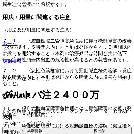
局生理食塩液にて希釈する］。
用法・用量に関連する注意
（用法及び用量に関連する注意）
７．１． 〈虚血性脳血管障害急性期に伴う機能障害の改善
ホーム
（発症後４．５時間以内）〉本剤は発症から４．５時間以内
に投与を開始すること（本剤の治療効果は時間と共に低下
し、症候性頭蓋内出血の危険性が高まるとの報告がある）。
薬剤情報
７．２． 〈急性心筋梗塞における冠動脈血栓の溶解（発症
後６時間以内）〉本剤は発症から６時間以内に投与を開始す
グルトパ注２４００万
ること。
グルトパ注２４００万
効能・効果
１）． 虚血性脳血管障害急性期に伴う機能障害の改善（発
血栓溶解薬 > 組織プラスミノーゲンアクチベーター (t−PA)
症後４．５時間以内）。
製剤
2025年12月改訂(第3版)
２）． 急性心筋梗塞における冠動脈血栓の溶解（発症後６
薬剤情報
後発品
時間以内）。