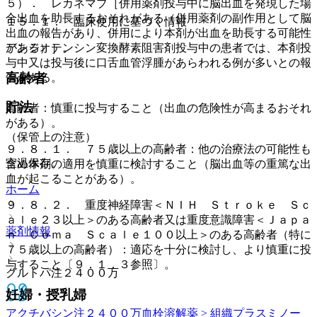
５）． レカネマブ［併用薬剤投与中に脳出血を発現した場
合出血を助長するおそれがある（併用薬剤の副作用として脳
１５．１． 臨床使用に基づく情報
出血の報告があり、併用により本剤が出血を助長する可能性
アンジオテンシン変換酵素阻害剤投与中の患者では、本剤投
がある）］。
与中又は投与後に口舌血管浮腫があらわれる例が多いとの報
高齢者
告がある。
貯法
高齢者：慎重に投与すること（出血の危険性が高まるおそれ
がある）。
（保管上の注意）
９．８．１． ７５歳以上の高齢者：他の治療法の可能性も
室温保存。
含め本剤の適用を慎重に検討すること（脳出血等の重篤な出
血が起こることがある）。
ホーム
９．８．２． 重度神経障害＜ＮＩＨ Ｓｔｒｏｋｅ Ｓｃ
ａｌｅ２３以上＞のある高齢者又は重度意識障害＜Ｊａｐａ
薬剤情報
ｎ Ｃｏｍａ Ｓｃａｌｅ１００以上＞のある高齢者（特に
７５歳以上の高齢者）：適応を十分に検討し、より慎重に投
与すること〔９．１．３参照〕。
グルトパ注２４００万
妊婦・授乳婦
アクチバシン注２４００万
血栓溶解薬 > 組織プラスミノー