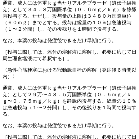
通常、成人には体重ｋｇ当たりアルテプラーゼ（遺伝子組換
え）として３４．８万国際単位（０．６ｍｇ／ｋｇ）を静脈
内投与する。ただし、投与量の上限は３４８０万国際単位
（６０ｍｇ）までとする。投与は総量の１０％は急速投与
（１〜２分間）し、その後残りを１時間で投与する。
なお、本薬の投与は発症後できるだけ早期に行う。
［投与に際しては、添付の溶解液に溶解し、必要に応じて日
局生理食塩液にて希釈する］。
〈急性心筋梗塞における冠動脈血栓の溶解（発症後６時間以
内）〉
通常、成人には体重ｋｇ当たりアルテプラーゼ（遺伝子組換
え）として２９万〜４３．５万国際単位（０．５ｍｇ／ｋ
ｇ〜０．７５ｍｇ／ｋｇ）を静脈内投与する。総量の１０％
は急速投与（１〜２分間）し、その後残りを１時間で投与す
る。
なお、本薬の投与は発症後できるだけ早期に行う。
［投与に際しては、添付の溶解液に溶解し、必要に応じて日