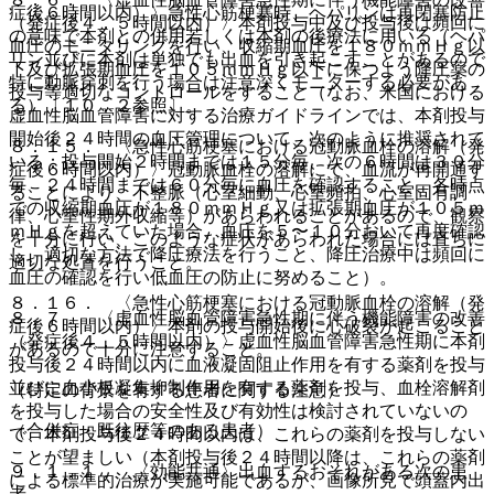
症後６時間以内）〉急性心筋梗塞時、ヘパリンは再閉塞防止
（発症後４．５時間以内）〉本剤投与中及び投与後は頻回に
の意味で本剤との併用若しくは本剤の後療法に用いる（ヘパ
血圧のモニタリングを行い、収縮期血圧を１８０ｍｍＨｇ以
リン並びに本剤は単独でも出血を引き起こすことがあるので
下及び拡張期血圧を１０５ｍｍＨｇ以下に保つよう降圧薬の
特に動脈穿刺を行う場合は注意深くモニターする必要があ
投与等適切なコントロールをすること（なお、米国における
る）〔１０．２参照〕。
虚血性脳血管障害に対する治療ガイドラインでは、本剤投与
開始後２４時間の血圧管理について、次のように推奨されて
８．１５． 〈急性心筋梗塞における冠動脈血栓の溶解（発
いる：投与開始２時間までは１５分毎、次の６時間は３０分
症後６時間以内）〉冠動脈血栓の溶解にて、血流が再開通す
毎、２４時間までは６０分毎に血圧を確認すること、各時点
ることにより、不整脈（心室細動、心室頻拍、心室固有調
での収縮期血圧が１８０ｍｍＨｇ又は拡張期血圧が１０５ｍ
律、心室性期外収縮等）があらわれることがあるので、観察
ｍＨｇを超えていた場合、血圧を５〜１０分おいて再度確認
を十分に行い、このような症状があらわれた場合には直ちに
し、適切な方法で降圧療法を行うこと、降圧治療中は頻回に
適切な処置を行うこと。
血圧の確認を行い低血圧の防止に努めること）。
８．１６． 〈急性心筋梗塞における冠動脈血栓の溶解（発
８．７． 〈虚血性脳血管障害急性期に伴う機能障害の改善
症後６時間以内）〉本剤の投与開始後に心破裂が起こること
（発症後４．５時間以内）〉虚血性脳血管障害急性期に本剤
があるので十分に注意すること。
投与後２４時間以内に血液凝固阻止作用を有する薬剤を投与
並びに血小板凝集抑制作用を有する薬剤を投与、血栓溶解剤
（特定の背景を有する患者に関する注意）
を投与した場合の安全性及び有効性は検討されていないの
（合併症・既往歴等のある患者）
で、本剤投与後２４時間以内は、これらの薬剤を投与しない
ことが望ましい（本剤投与後２４時間以降は、これらの薬剤
９．１．１． 〈効能共通〉出血するおそれがある次の患
による標準的治療が実施可能であるが、画像所見で頭蓋内出