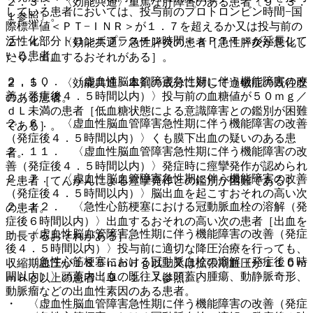
２．３． 〈効能共通〉重篤な肝障害のある患者〔９．３．
している患者においては、投与前のプロトロンビン時間−国
１参照〕。
際標準値＜ＰＴ−ＩＮＲ＞が１．７を超えるか又は投与前の
活性化部分トロンボプラスチン時間＜ａＰＴＴ＞が延長して
２．４． 〈効能共通〉急性膵炎の患者［急性膵炎が悪化し
いる患者。
たり、出血するおそれがある］。
２．１０． 〈虚血性脳血管障害急性期に伴う機能障害の改
２．５． 〈効能共通〉本剤の成分に対して過敏症の既往歴
善（発症後４．５時間以内）〉投与前の血糖値が５０ｍｇ／
のある患者。
ｄＬ未満の患者［低血糖状態による意識障害との鑑別が困難
２．６． 〈虚血性脳血管障害急性期に伴う機能障害の改善
である］。
（発症後４．５時間以内）〉くも膜下出血の疑いのある患
２．１１． 〈虚血性脳血管障害急性期に伴う機能障害の改
者。
善（発症後４．５時間以内）〉発症時に痙攣発作が認められ
２．７． 〈虚血性脳血管障害急性期に伴う機能障害の改善
た患者［てんかんによる痙攣発作との鑑別が困難である］。
（発症後４．５時間以内）〉脳出血を起こすおそれの高い次
２．１２． 〈急性心筋梗塞における冠動脈血栓の溶解（発
の患者。
症後６時間以内）〉出血するおそれの高い次の患者［出血を
・ 〈虚血性脳血管障害急性期に伴う機能障害の改善（発症
助長するおそれがある］。
後４．５時間以内）〉投与前に適切な降圧治療を行っても、
・ 〈急性心筋梗塞における冠動脈血栓の溶解（発症後６時
収縮期血圧が１８５ｍｍＨｇ以上又は拡張期血圧が１１０ｍ
間以内）〉頭蓋内出血の既往又は頭蓋内腫瘍、動静脈奇形、
ｍＨｇ以上の患者〔９．１．７参照〕。
動脈瘤などの出血性素因のある患者。
・ 〈虚血性脳血管障害急性期に伴う機能障害の改善（発症