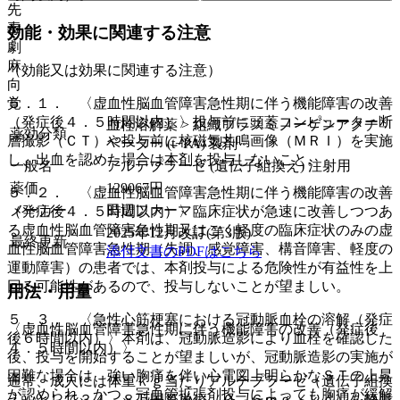
先
毒
効能・効果に関連する注意
劇
麻
（効能又は効果に関連する注意）
向
５．１． 〈虚血性脳血管障害急性期に伴う機能障害の改善
覚
（発症後４．５時間以内）〉投与前に頭蓋コンピューター断
血栓溶解薬 > 組織プラスミノーゲンアクチ
薬効分類
層撮影（ＣＴ）や投与前に核磁気共鳴画像（ＭＲＩ）を実施
ベーター (t−PA) 製剤
し、出血を認めた場合は本剤を投与しないこと。
一般名
アルテプラーゼ (遺伝子組換え) 注射用
薬価
129067
円
５．２． 〈虚血性脳血管障害急性期に伴う機能障害の改善
メーカー
田辺ファーマ
（発症後４．５時間以内）〉臨床症状が急速に改善しつつあ
る虚血性脳血管障害急性期又はごく軽度の臨床症状のみの虚
2025年12月改訂(第3版)
最終更新
血性脳血管障害急性期（失調、感覚障害、構音障害、軽度の
添付文書のPDFはこちら
運動障害）の患者では、本剤投与による危険性が有益性を上
回る可能性があるので、投与しないことが望ましい。
用法・用量
５．３． 〈急性心筋梗塞における冠動脈血栓の溶解（発症
〈虚血性脳血管障害急性期に伴う機能障害の改善（発症後
後６時間以内）〉本剤は、冠動脈造影により血栓を確認した
４．５時間以内）〉
後、投与を開始することが望ましいが、冠動脈造影の実施が
困難な場合は、強い胸痛を伴い心電図上明らかなＳＴの上昇
通常、成人には体重ｋｇ当たりアルテプラーゼ（遺伝子組換
が認められ、かつ、冠血管拡張剤投与によっても胸痛が緩解
え）として３４．８万国際単位（０．６ｍｇ／ｋｇ）を静脈