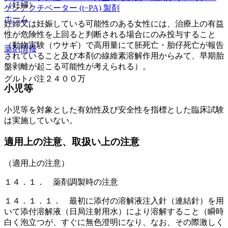
（妊婦）
ゲンアクチベーター (t−PA) 製剤
ホーム
妊婦又は妊娠している可能性のある女性には、治療上の有益
性が危険性を上回ると判断される場合にのみ投与すること
（動物実験（ウサギ）で高用量にて胚死亡・胎仔死亡が報告
薬剤情報
されていること及び本剤の線維素溶解作用からみて、早期胎
盤剥離が起こる可能性が考えられる）。
グルトパ注２４００万
小児等
小児等を対象とした有効性及び安全性を指標とした臨床試験
は実施していない。
適用上の注意、取扱い上の注意
（適用上の注意）
１４．１． 薬剤調製時の注意
１４．１．１． 最初に添付の溶解液注入針（連結針）を用
いて添付溶解液（日局注射用水）により溶解すること（瞬時
白く泡立つが、すぐに無色澄明になり、なお、その際激しく