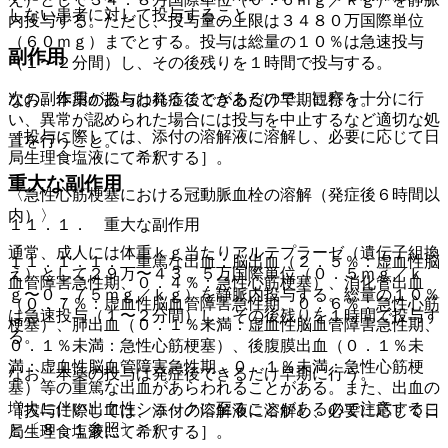
しない患者に対して投与すること。
内投与する。ただし、投与量の上限は３４８０万国際単位
（６０ｍｇ）までとする。投与は総量の１０％は急速投与
副作用
（１〜２分間）し、その後残りを１時間で投与する。
次の副作用があらわれることがあるので、観察を十分に行
なお、本薬の投与は発症後できるだけ早期に行う。
い、異常が認められた場合には投与を中止するなど適切な処
［投与に際しては、添付の溶解液に溶解し、必要に応じて日
置を行うこと。
局生理食塩液にて希釈する］。
重大な副作用
〈急性心筋梗塞における冠動脈血栓の溶解（発症後６時間以
内）〉
１１．１． 重大な副作用
通常、成人には体重ｋｇ当たりアルテプラーゼ（遺伝子組換
１１．１．１． 重篤な出血：脳出血（２．５％：虚血性脳
え）として２９万〜４３．５万国際単位（０．５ｍｇ／ｋ
血管障害急性期、０．４％：急性心筋梗塞）、消化管出血
ｇ〜０．７５ｍｇ／ｋｇ）を静脈内投与する。総量の１０％
（０．７％：虚血性脳血管障害急性期、０．６％：急性心筋
は急速投与（１〜２分間）し、その後残りを１時間で投与す
梗塞）、肺出血（０．１％未満：虚血性脳血管障害急性期、
る。
０．１％未満：急性心筋梗塞）、後腹膜出血（０．１％未
満：虚血性脳血管障害急性期、０．１％未満：急性心筋梗
なお、本薬の投与は発症後できるだけ早期に行う。
塞）等の重篤な出血があらわれることがある。また、出血の
増大に伴い出血性ショックに至ることがあるので注意するこ
［投与に際しては、添付の溶解液に溶解し、必要に応じて日
と〔８．１参照〕。
局生理食塩液にて希釈する］。