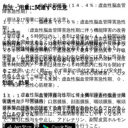
１１．１．２． 出血性脳梗塞（１４．４％：虚血性脳血管
用法・用量に関連する注意
障害急性期）。
（用法及び用量に関連する注意）
１１．１．３． 脳梗塞（０．６％：虚血性脳血管障害急性
期）。
７．１． 〈虚血性脳血管障害急性期に伴う機能障害の改善
薬剤情報
（発症後４．５時間以内）〉本剤は発症から４．５時間以内
１１．１．４． ショック（０．１％未満：虚血性脳血管障
に投与を開始すること（本剤の治療効果は時間と共に低下
薬剤写真、用法用量、効能効果や後発品の情報が一度に参照
害急性期）、ショック（０．１％：急性心筋梗塞）、アナフ
し、症候性頭蓋内出血の危険性が高まるとの報告がある）。
でき、関連情報へ簡単にアクセスができます。
ィラキシー（頻度不明）：血圧低下、発汗、脈拍異常、呼吸
困難、じん麻疹等の症状があらわれた場合には直ちに投与を
７．２． 〈急性心筋梗塞における冠動脈血栓の溶解（発症
一般名、製品名どちらでも検索可能！
中止し、適切な処置を行うこと〔８．３参照〕。
後６時間以内）〉本剤は発症から６時間以内に投与を開始す
※ ご使用いただく際に、必ず最新の添付文書および安全性
ること。
１１．１．５． 心破裂（０．２％：急性心筋梗塞）、心タ
情報も併せてご確認下さい。
ンポナーデ（０．１％未満：虚血性脳血管障害急性期、０．
効能・効果
１％未満：急性心筋梗塞）。
１）． 虚血性脳血管障害急性期に伴う機能障害の改善（発
１１．１．６． 血管浮腫（０．１％未満：虚血性脳血管障
症後４．５時間以内）。
害急性期）：舌腫脹、口唇腫脹、顔面腫脹、咽頭腫脹、喉頭
腫脹等の腫脹を症状とする血管浮腫があらわれることがあ
※本製品は疾病の診断・治療・予防を目的としたプログラム
２）． 急性心筋梗塞における冠動脈血栓の溶解（発症後６
り、このような場合には、気道閉塞を起こしやすくなるの
ではありません。
時間以内）。
で、直ちに投与を中止し、アドレナリン、副腎皮質ホルモン
剤の投与、気道確保等の適切な処置を行うこと。