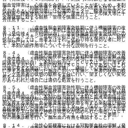
脳血管障害は、心疾患を合併していることが多いため、本剤
８．２． 〈効能共通〉穿刺部位等からの出血を防止するた
投与中あるいは投与後には心電図モニター、輸液の管理など
め動脈・静脈穿刺の方法、管理、尿道カテーテル挿入等に十
全身状態に対する観察・管理を慎重に行うこと。
分注意すること。
８．１１． 〈虚血性脳血管障害急性期に伴う機能障害の改
８．３． 〈効能共通〉本剤は蛋白製剤であり、再投与によ
善（発症後４．５時間以内）〉虚血性脳血管障害急性期への
りアナフィラキシー反応等が起きる可能性があるので、観察
投与に際しては、患者又はそれに代わり得る適切な者に対し
を十分に行うこと〔１１．１．４参照〕。
て、本剤の副作用等について十分な説明を行うこと。
８．４． 〈虚血性脳血管障害急性期に伴う機能障害の改善
８．１２． 〈急性心筋梗塞における冠動脈血栓の溶解（発
（発症後４．５時間以内）〉本剤の投与により脳出血の危険
症後６時間以内）〉本剤の投与は、ＣＣＵ又はこれに準ずる
性が高まるため、本剤の投与はＳＣＵ、ＩＣＵあるいはこれ
設備を有する施設において実施し、継続して心電図のモニタ
に準ずる体制の整った施設において実施し、患者の状態の観
リング等患者の状態の観察を十分に行い、望ましくない変化
察を十分に行うこと〔１．２参照〕。
があらわれた場合には適切な処置を行うこと。
８．５． 〈虚血性脳血管障害急性期に伴う機能障害の改善
８．１３． 〈急性心筋梗塞における冠動脈血栓の溶解（発
（発症後４．５時間以内）〉本剤投与中及び投与後２４時間
症後６時間以内）〉本剤の投与並びに本剤と血液凝固阻止作
以内は、意識状態や神経症状の観察を頻回に行い、意識状態
用を有する薬剤、血小板凝集抑制作用を有する薬剤及び他の
や神経症状の急激な悪化に注意すること（なお、急激な意識
血栓溶解剤との併用により出血の危険性が増大するので出血
状態悪化又は急激な神経症状悪化が認められた場合にはＣＴ
の有無を十分確認すること〔９．１．１、１０．２参照〕。
等の画像診断を行い、脳出血の有無を確認すること）。
８．１４． 〈急性心筋梗塞における冠動脈血栓の溶解（発
８．６． 〈虚血性脳血管障害急性期に伴う機能障害の改善