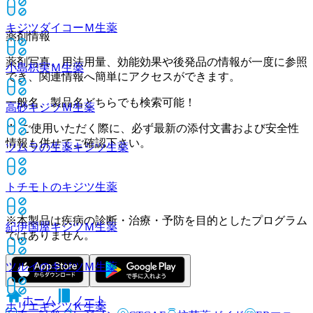
キジツダイコーＭ
生薬
薬剤情報
薬剤写真、用法用量、効能効果や後発品の情報が一度に参照
小島枳実Ｍ
生薬
でき、関連情報へ簡単にアクセスができます。
一般名、製品名どちらでも検索可能！
高砂キジツＭ
生薬
※ ご使用いただく際に、必ず最新の添付文書および安全性
情報も併せてご確認下さい。
ツムラの生薬キジツ
生薬
トチモトのキジツ
生薬
※本製品は疾病の診断・治療・予防を目的としたプログラム
紀伊国屋キジツＭ
生薬
ではありません。
ツルイのキジツＭ
生薬
ホーム
ノート
ホリエキジツＫ
生薬