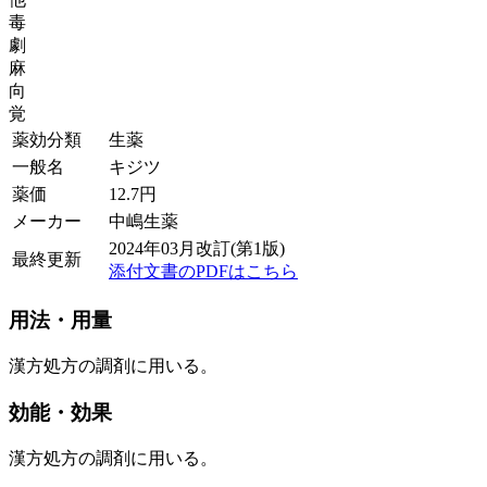
毒
劇
麻
向
覚
薬効分類
生薬
一般名
キジツ
薬価
12.7
円
メーカー
中嶋生薬
2024年03月改訂(第1版)
最終更新
添付文書のPDFはこちら
用法・用量
漢方処方の調剤に用いる。
効能・効果
漢方処方の調剤に用いる。