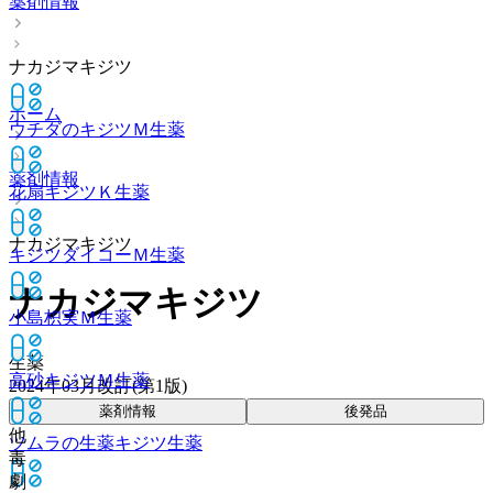
薬剤情報
ナカジマキジツ
ホーム
ウチダのキジツＭ
生薬
薬剤情報
花扇キジツＫ
生薬
ナカジマキジツ
キジツダイコーＭ
生薬
ナカジマキジツ
小島枳実Ｍ
生薬
生薬
高砂キジツＭ
生薬
2024年03月改訂(第1版)
薬剤情報
後発品
他
ツムラの生薬キジツ
生薬
毒
劇