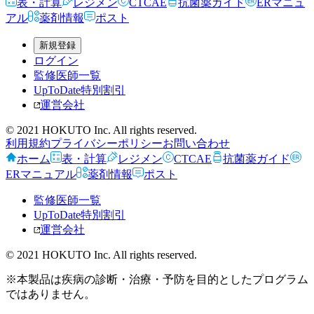
表・計算
レジメン
CTCAE
抗菌薬ガイド
ERマニュ
アル
薬剤情報
ポスト
新規登録
ログイン
監修医師一覧
UpToDate特別割引
運営会社
© 2021 HOKUTO Inc. All rights reserved.
利用規約
プライバシーポリシー
お問い合わせ
ホーム
表・計算
レジメン
CTCAE
抗菌薬ガイド
ERマニュアル
薬剤情報
ポスト
監修医師一覧
UpToDate特別割引
運営会社
© 2021 HOKUTO Inc. All rights reserved.
※本製品は疾病の診断・治療・予防を目的としたプログラム
ではありません。