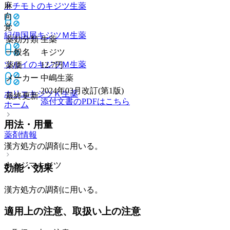
麻
トチモトのキジツ
生薬
向
覚
紀伊国屋キジツＭ
生薬
薬効分類
生薬
一般名
キジツ
ツルイのキジツＭ
生薬
薬価
12.7
円
メーカー
中嶋生薬
2024年03月改訂(第1版)
ホリエキジツＫ
生薬
最終更新
添付文書のPDFはこちら
ホーム
用法・用量
薬剤情報
漢方処方の調剤に用いる。
ナカジマキジツ
効能・効果
漢方処方の調剤に用いる。
適用上の注意、取扱い上の注意