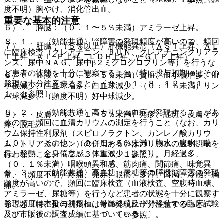
度不明）胸やけ、消化管出血。
重要な基本的注意
６）． 膵臓：（０．１〜５％未満）アミラーゼ上昇。
８．１． 〈効能共通〉腎障害の発現頻度が高いので、頻回
７）． 肝臓：（５％以上）肝機能異常（ＡＳＴ上昇、ＡＬ
に臨床検査（クレアチニン、ＢＵＮ、クレアチニンクリアラ
Ｔ上昇、Ａｌ−Ｐ上昇、ＬＤＨ上昇、γ−ＧＴＰ上昇）。
ンス、尿中ＮＡＧ、尿中β２ミクログロブリン等）を行うな
ど患者の状態を十分に観察すること（特に投与初期にはその
８）． 血液：（０．１〜５％未満）貧血、血小板増多、血
発現に十分注意すること）〔８．１１、８．１２、１１．
小板減少、白血球増多、白血球減少、（０．１％未満）リン
１．１参照〕。
パ球減少、（頻度不明）好中球減少。
８．２． 〈効能共通〉高カリウム血症が発現することがあ
９）． 皮膚：（０．１〜５％未満）発疹、紅斑、皮膚そう
るので、頻回に血清カリウムの測定を行うこと（なお、カリ
痒、脱毛。
ウム保持性利尿剤（スピロノラクトン、カンレノ酸カリウ
１０）． その他：（０．１〜５％未満）胸水、腹水、喘
ム、トリアムテレン）の併用あるいはカリウムの過剰摂取を
息、発熱、全身倦怠感、体重減少、ほてり、月経過多、
行わないこと）〔２．３、１０．１参照〕。
（０．１％未満）咽喉頭異和感、筋肉痛、関節痛、味覚異
８．３． 〈効能共通〉高血糖、尿糖等の膵機能障害の発現
常、（頻度不明）疼痛、発赤、眼痛、多汗、口渇、冷感、胸
頻度が高いので、頻回に臨床検査（血液検査、空腹時血糖、
痛。
アミラーゼ、尿糖等）を行うなど患者の状態を十分に観察す
発現頻度は本剤の肝移植、骨髄移植及び腎移植での臨床試験
ること（特に投与初期にはその発現に十分注意すること）
及び市販後の調査成績に基づいている。
〔１１．１．１４、１１．１．１５参照〕。