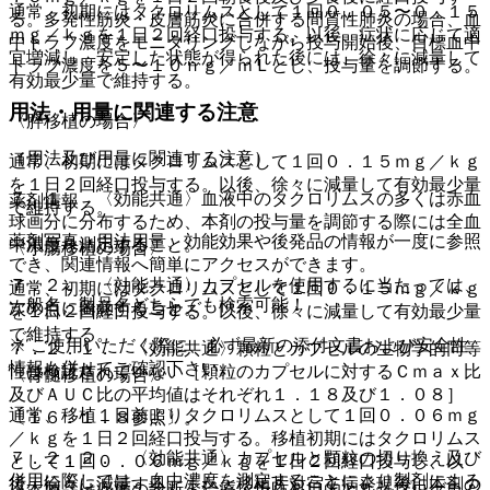
通常、初期にはタクロリムスとして１回０．０５〜０．１５
る。多発性筋炎・皮膚筋炎に合併する間質性肺炎の場合、血
ｍｇ／ｋｇを１日２回経口投与する。以後、症状に応じて適
中トラフ濃度をモニタリングしながら投与開始後、目標血中
宜増減し、安定した状態が得られた後には、徐々に減量して
トラフ濃度を５〜１０ｎｇ／ｍＬとし、投与量を調節する。
有効最少量で維持する。
用法・用量に関連する注意
〈膵移植の場合〉
（用法及び用量に関連する注意）
通常、初期にはタクロリムスとして１回０．１５ｍｇ／ｋｇ
を１日２回経口投与する。以後、徐々に減量して有効最少量
７．１． 〈効能共通〉血液中のタクロリムスの多くは赤血
薬剤情報
で維持する。
球画分に分布するため、本剤の投与量を調節する際には全血
薬剤写真、用法用量、効能効果や後発品の情報が一度に参照
中濃度を測定すること。
〈小腸移植の場合〉
でき、関連情報へ簡単にアクセスができます。
７．２． 〈効能共通〉カプセルを使用するに当たっては、
通常、初期にはタクロリムスとして１回０．１５ｍｇ／ｋｇ
一般名、製品名どちらでも検索可能！
次の点に留意すること。
を１日２回経口投与する。以後、徐々に減量して有効最少量
で維持する。
※ ご使用いただく際に、必ず最新の添付文書および安全性
７．２．１． 〈効能共通〉顆粒とカプセルの生物学的同等
情報も併せてご確認下さい。
性は検証されていない［顆粒のカプセルに対するＣｍａｘ比
〈骨髄移植の場合〉
及びＡＵＣ比の平均値はそれぞれ１．１８及び１．０８］
通常、移植１日前よりタクロリムスとして１回０．０６ｍｇ
〔１６．１．８参照〕。
／ｋｇを１日２回経口投与する。移植初期にはタクロリムス
７．２．２． 〈効能共通〉カプセルと顆粒の切り換え及び
として１回０．０６ｍｇ／ｋｇを１日２回経口投与し、以
併用に際しては、血中濃度を測定することにより製剤による
後、徐々に減量する。また、移植片対宿主病発現後に本剤の
※本製品は疾病の診断・治療・予防を目的としたプログラム