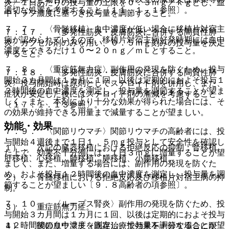
炎〉１日あたりの投与量の上限を０．３ｍｇ／ｋｇとし、血
適切な処置を考慮すること〔１１．１．１参照〕。
中トラフ濃度に基づき投与量を調節すること。
７．７． 〈骨髄移植〉血中濃度が低い場合に移植片対宿主
７．１７． 〈多発性筋炎・皮膚筋炎に合併する間質性肺
病が認められているので、移植片対宿主病好発時期には血中
炎〉カプセル剤のみを用い、０．５ｍｇ刻みの投与量を決定
濃度をできるだけ１０〜２０ｎｇ／ｍＬとすること。
すること。
７．８． 〈重症筋無力症〉副作用の発現を防ぐため、投与
７．１８． 〈多発性筋炎・皮膚筋炎に合併する間質性肺
開始３カ月間は１カ月に１回、以後は定期的におよそ投与１
炎〉投与開始時は原則としてステロイド剤を併用し、また、
２時間後の血中濃度を測定し、投与量を調節することが望ま
症状が安定した後にはステロイド剤の漸減を考慮すること
しく、また、本剤により十分な効果が得られた場合には、そ
〔１７．１．１３参照〕。
の効果が維持できる用量まで減量することが望ましい。
効能・効果
７．９． 〈関節リウマチ〉関節リウマチの高齢者には、投
与開始４週後まで１日１．５ｍｇ投与として安全性を確認し
１）． 次記の臓器移植における拒絶反応の抑制：腎移植、
た上で、効果不十分例には、１日３ｍｇに増量することが望
肝移植、心移植、肺移植、膵移植、小腸移植。
ましく、また、増量する場合には、副作用の発現を防ぐた
め、およそ投与１２時間後の血中濃度を測定し、投与量を調
２）． 骨髄移植における拒絶反応及び移植片対宿主病の抑
節することが望ましい〔９．８高齢者の項参照〕。
制。
７．１０． 〈ループス腎炎〉副作用の発現を防ぐため、投
３）． 重症筋無力症。
与開始３カ月間は１カ月に１回、以後は定期的におよそ投与
１２時間後の血中濃度を測定し、投与量を調節することが望
４）． 関節リウマチ（既存治療で効果不十分な場合に限