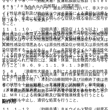
１１．１．８． 〈効能共通〉皮膚粘膜眼症候群（Ｓｔｅｖ
ｅｎｓ−Ｊｏｈｎｓｏｎ症候群）（頻度不明）。
５．３． 〈関節リウマチ〉過去の治療において、非ステロ
イド性抗炎症剤及び他の抗リウマチ薬等による適切な治療を
１１．１．９． 〈効能共通〉呼吸困難、急性呼吸窮迫症候
行っても、疾患に起因する明らかな症状が残る場合に投与す
群（各０．１〜５％未満）。
ること。
１１．１．１０． 〈効能共通〉感染症（１５％以上）：細
５．４． 〈ループス腎炎〉急性期で疾患活動性の高い時期
菌性感染症が発現又は細菌性感染症増悪、ウイルス性感染症
に使用した際の本剤の有効性及び安全性は確立されていな
が発現又はウイルス性感染症増悪、真菌性感染症が発現又は
い。
真菌性感染症増悪あるいは原虫性感染症が発現又は原虫性感
染症増悪することがあり、また、Ｂ型肝炎ウイルス再活性化
５．５． 〈潰瘍性大腸炎〉治療指針等を参考に、難治性
による肝炎やＣ型肝炎悪化があらわれることがあるので、異
（ステロイド抵抗性、ステロイド依存性）であることを確認
常が認められた場合には、減量・休薬、抗生物質の投与等を
すること。
行うこと〔８．６、９．１．１、９．１．３参照〕。
５．６． 〈潰瘍性大腸炎〉本剤による維持療法の有効性及
１１．１．１１． 〈効能共通〉進行性多巣性白質脳症（Ｐ
び安全性は確立していない。
ＭＬ）（頻度不明）：本剤の治療期間中及び治療終了後は患
者の状態を十分に観察し、意識障害、認知障害、麻痺症状
５．７． 〈細胞移植に伴う免疫反応の抑制〉ヒト（同種）
（片麻痺、四肢麻痺）、言語障害等の症状があらわれた場合
ｉＰＳ細胞由来心筋細胞シートの電子添文を参照すること。
は、ＭＲＩによる画像診断及び脳脊髄液検査を行うととも
に、投与を中止し、適切な処置を行うこと。
副作用
１１．１．１２． 〈効能共通〉ＢＫウイルス腎症（頻度不