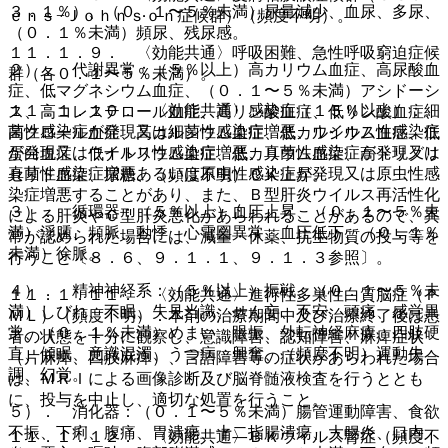
３．１％）、（０．１〜５％未満）尿量減少、血尿、多尿、
ｅｎｓ−Ｊｏｈｎｓｏｎ症候群）（頻度不明）。
（０．１％未満）頻尿、残尿感。
１１．１．９． 〈効能共通〉呼吸困難、急性呼吸窮迫症候
２）． 代謝異常：（５％以上）高カリウム血症、高尿酸血
群（各０．１〜５％未満）。
症、低マグネシウム血症、（０．１〜５％未満）アシドーシ
１１．１．１０． 〈効能共通〉感染症（１５％以上）：細
ス、高コレステロール血症、高リン酸血症、低リン酸血症、
菌性感染症が発現又は細菌性感染症増悪、ウイルス性感染症
高クロール血症、高カルシウム血症、低カルシウム血症、低
が発現又はウイルス性感染症増悪、真菌性感染症が発現又は
蛋白血症、低ナトリウム血症、低カリウム血症、高トリグリ
真菌性感染症増悪あるいは原虫性感染症が発現又は原虫性感
セリド血症、尿糖、（頻度不明）ＣＫ上昇。
染症増悪することがあり、また、Ｂ型肝炎ウイルス再活性化
３）． 循環器：（５％以上）血圧上昇、（０．１〜５％未
による肝炎やＣ型肝炎悪化があらわれることがあるので、異
満）浮腫、頻脈、動悸、心電図異常、血圧低下、（０．１％
常が認められた場合には、減量・休薬、抗生物質の投与等を
未満）徐脈。
行うこと〔８．６、９．１．１、９．１．３参照〕。
４）． 精神神経系：（５％以上）振戦、（０．１〜５％未
１１．１．１１． 〈効能共通〉進行性多巣性白質脳症（Ｐ
満）しびれ、不眠、失見当識、せん妄、不安、頭痛、感覚異
ＭＬ）（頻度不明）：本剤の治療期間中及び治療終了後は患
常、（０．１％未満）めまい、眼振、外転神経麻痺、四肢硬
者の状態を十分に観察し、意識障害、認知障害、麻痺症状
直、傾眠、意識混濁、うつ病、興奮、（頻度不明）運動失
（片麻痺、四肢麻痺）、言語障害等の症状があらわれた場合
調、幻覚。
は、ＭＲＩによる画像診断及び脳脊髄液検査を行うととも
に、投与を中止し、適切な処置を行うこと。
５）． 消化器：（０．１〜５％未満）腸管運動障害、食欲
不振、下痢、腹痛、胃潰瘍、十二指腸潰瘍、大腸炎、口内
１１．１．１２． 〈効能共通〉ＢＫウイルス腎症（頻度不