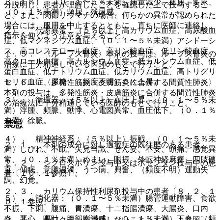
３．１％）、（０．１〜５％未満）尿量減少、血尿、多尿、
分説明し、患者が理解したことを確認した上で投与するこ
（０．１％未満）頻尿、残尿感。
と。また、関節リウマチの場合、何らかの異常が認められた
場合には、服用を中止するとともに、直ちに医師に連絡し、
２）． 代謝異常：（５％以上）高カリウム血症、高尿酸血
指示を仰ぐよう注意を与えること。
症、低マグネシウム血症、（０．１〜５％未満）アシドーシ
ス、高コレステロール血症、高リン酸血症、低リン酸血症、
１．５． 〈ループス腎炎〉本剤の投与は、ループス腎炎の
高クロール血症、高カルシウム血症、低カルシウム血症、低
治療に十分精通している医師のもとで行うこと。
蛋白血症、低ナトリウム血症、低カリウム血症、高トリグリ
セリド血症、尿糖、（頻度不明）ＣＫ上昇。
１．６． 〈多発性筋炎・皮膚筋炎に合併する間質性肺炎〉
本剤の投与は、多発性筋炎・皮膚筋炎に合併する間質性肺炎
３）． 循環器：（５％以上）血圧上昇、（０．１〜５％未
の治療法に十分精通している医師のもとで行うこと。
満）浮腫、頻脈、動悸、心電図異常、血圧低下、（０．１％
未満）徐脈。
禁忌
４）． 精神神経系：（５％以上）振戦、（０．１〜５％未
２．１． 本剤の成分に対し過敏症の既往歴のある患者。
満）しびれ、不眠、失見当識、せん妄、不安、頭痛、感覚異
常、（０．１％未満）めまい、眼振、外転神経麻痺、四肢硬
２．２． シクロスポリン投与中又はボセンタン投与中の患
直、傾眠、意識混濁、うつ病、興奮、（頻度不明）運動失
者〔１０．１参照〕。
調、幻覚。
２．３． カリウム保持性利尿剤投与中の患者〔８．２、１
５）． 消化器：（０．１〜５％未満）腸管運動障害、食欲
０．１参照〕。
不振、下痢、腹痛、胃潰瘍、十二指腸潰瘍、大腸炎、口内
炎、悪心、嘔吐、腹部膨満感、（０．１％未満）下血、（頻
２．４． 生ワクチンを接種しないこと〔１０．１参照〕。