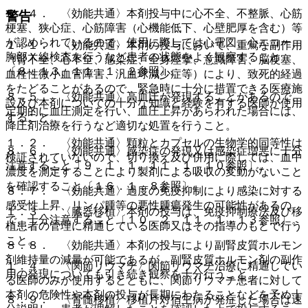
８．４． 〈効能共通〉本剤投与中に心不全、不整脈、心筋
警告
梗塞、狭心症、心筋障害（心機能低下、心壁肥厚を含む）等
が認められているので、使用に際しては心電図、心エコー、
１．１． 〈効能共通〉本剤の投与において、重篤な副作用
胸部Ｘ線検査を行うなど患者の状態をよく観察すること
（腎不全、心不全、感染症、全身痙攣、意識障害、脳梗塞、
〔８．１３、１１．１．２参照〕。
血栓性微小血管障害、汎血球減少症等）により、致死的経過
をたどることがあるので、緊急時に十分に措置できる医療施
８．５． 〈効能共通〉高血圧が発現することがあるので、
設及び本剤についての十分な知識と経験を有する医師が使用
定期的に血圧測定を行い、血圧上昇があらわれた場合には、
すること。
降圧剤治療を行うなど適切な処置を行うこと。
１．２． 〈効能共通〉顆粒とカプセルの生物学的同等性は
８．６． 〈効能共通〉感染症の発現又は感染症増悪に十分
検証されていないので、切り換え及び併用に際しては、血中
注意すること〔９．１．１、１１．１．１０参照〕。
濃度を測定することにより製剤による吸収の変動がないこと
を確認すること〔１６．１．８参照〕。
８．７． 〈効能共通〉過度の免疫抑制により感染に対する
感受性上昇、リンパ腫等の悪性腫瘍発生の可能性があるの
１．３． 〈臓器移植〉本剤の投与は、免疫抑制療法及び移
で、十分注意すること〔１０．２、１１．１．１３参照〕。
植患者の管理に精通している医師又はその指導のもとで行う
こと。
８．８． 〈効能共通〉本剤の投与により副腎皮質ホルモン
剤維持量の減量が可能であるが、副腎皮質ホルモン剤の副作
１．４． 〈関節リウマチ〉関節リウマチ治療に精通してい
用の発現についても引き続き観察を十分行うこと。
る医師のみが使用するとともに、関節リウマチ患者に対して
本剤の危険性や本剤の投与が長期にわたることなどを予め十
８．９． 〈骨髄移植〉移植片対宿主病が発症した場合は速