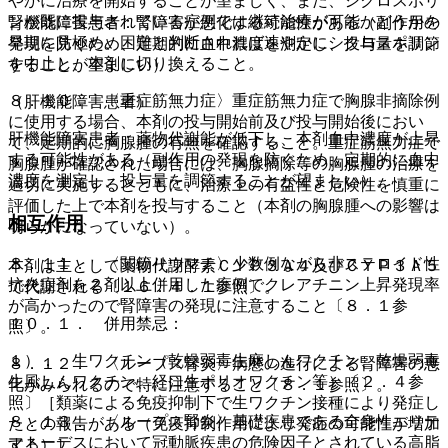
やかに治療を開始することが望ましく、また、シクロスポリ
ンが既に投与されている症例では継続治療が可能かどうかを
腎機能障害患者：腎障害が悪化する可能性がある（副作用の
早期に見極め、困難と判断されれば速やかにシクロスポリン
発現を防ぐため、定期的に血中濃度を測定し、投与量を調節
を中止し、本剤に切り換えること。
することが望ましい）。
８．１０． 〈重症筋無力症〉重症筋無力症で胸腺非摘除例
（肝機能障害患者）
に使用する場合、本剤の投与開始前及び投与開始後におい
肝機能障害患者：薬物代謝能が低下し、本剤血中濃度が上昇
て、定期的に胸腺腫の有無を確認すること。重症筋無力症で
する可能性がある（副作用の発現を防ぐため、定期的に血中
胸腺腫が確認された場合には、胸腺摘除等の胸腺腫の治療を
濃度を測定し、投与量を調節することが望ましい）。
適切に実施するとともに、治療上の有益性と危険性を慎重に
評価した上で本剤を投与すること（本剤の胸腺腫への影響は
相互作用
明らかになっていない）。
８．１１． 〈関節リウマチ〉少数例ながら非ステロイド性
本剤は主として薬物代謝酵素ＣＹＰ３Ａ４及びＣＹＰ３Ａ５
抗炎症剤を２剤以上併用した症例でクレアチニン上昇発現率
で代謝される〔１６．４．１参照〕。
が高かったので腎障害の発現に注意すること〔８．１参
１０．１． 併用禁忌：
照〕。
１）． 生ワクチン（乾燥弱毒生麻しんワクチン、乾燥弱毒
８．１２． 〈ループス腎炎〉病態の進行による腎障害の悪
生風しんワクチン、経口生ポリオワクチン等）〔２．４参
化がみられるので特に注意すること〔８．１参照〕。
照〕［類薬による免疫抑制下で生ワクチン接種により発症し
８．１３． 〈ループス腎炎〉基礎疾患である全身性エリテ
たとの報告がある（免疫抑制作用により発症の可能性が増加
マトーデスにおいて冠動脈疾患の危険因子とされている高脂
する）］。