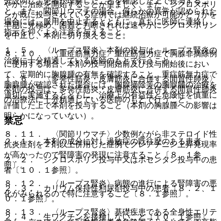
分説明し、患者が理解したことを確認した上で投与するこ
やかに治療を開始することが望ましく、また、シクロスポリ
と。また、関節リウマチの場合、何らかの異常が認められた
ンが既に投与されている症例では継続治療が可能かどうかを
場合には、服用を中止するとともに、直ちに医師に連絡し、
早期に見極め、困難と判断されれば速やかにシクロスポリン
指示を仰ぐよう注意を与えること。
を中止し、本剤に切り換えること。
１．５． 〈ループス腎炎〉本剤の投与は、ループス腎炎の
８．１０． 〈重症筋無力症〉重症筋無力症で胸腺非摘除例
治療に十分精通している医師のもとで行うこと。
に使用する場合、本剤の投与開始前及び投与開始後におい
て、定期的に胸腺腫の有無を確認すること。重症筋無力症で
１．６． 〈多発性筋炎・皮膚筋炎に合併する間質性肺炎〉
胸腺腫が確認された場合には、胸腺摘除等の胸腺腫の治療を
本剤の投与は、多発性筋炎・皮膚筋炎に合併する間質性肺炎
適切に実施するとともに、治療上の有益性と危険性を慎重に
の治療法に十分精通している医師のもとで行うこと。
評価した上で本剤を投与すること（本剤の胸腺腫への影響は
明らかになっていない）。
禁忌
８．１１． 〈関節リウマチ〉少数例ながら非ステロイド性
２．１． 本剤の成分に対し過敏症の既往歴のある患者。
抗炎症剤を２剤以上併用した症例でクレアチニン上昇発現率
が高かったので腎障害の発現に注意すること〔８．１参
２．２． シクロスポリン投与中又はボセンタン投与中の患
照〕。
者〔１０．１参照〕。
８．１２． 〈ループス腎炎〉病態の進行による腎障害の悪
２．３． カリウム保持性利尿剤投与中の患者〔８．２、１
化がみられるので特に注意すること〔８．１参照〕。
０．１参照〕。
８．１３． 〈ループス腎炎〉基礎疾患である全身性エリテ
２．４． 生ワクチンを接種しないこと〔１０．１参照〕。