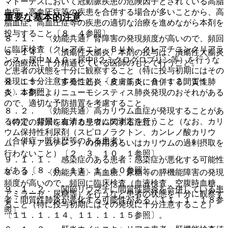
マトーデスにおいて冠動脈疾患の危険因子とされている高脂
血症、高血圧症等の疾患を合併する場合が多いことから、高
重要な基本的注意
脂血症、高血圧症等の疾患の適切な治療を進めながら本剤を
投与すること〔８．４参照〕。
８．１． 〈効能共通〉腎障害の発現頻度が高いので、頻回
に臨床検査（クレアチニン、ＢＵＮ、クレアチニンクリアラ
８．１４． 〈潰瘍性大腸炎〉本剤の投与は、潰瘍性大腸炎
ンス、尿中ＮＡＧ、尿中β２ミクログロブリン等）を行うな
の治療法に十分精通している医師のもとで行うこと。
ど患者の状態を十分に観察すること（特に投与初期にはその
発現に十分注意すること）〔８．１１、８．１２、１１．
８．１５． 〈多発性筋炎・皮膚筋炎に合併する間質性肺
１．１参照〕。
炎〉本剤によりニューモシスティス肺炎発現のおそれがある
ので、適切な予防措置を考慮すること。
８．２． 〈効能共通〉高カリウム血症が発現することがあ
るので、頻回に血清カリウムの測定を行うこと（なお、カリ
（特定の背景を有する患者に関する注意）
ウム保持性利尿剤（スピロノラクトン、カンレノ酸カリウ
（合併症・既往歴等のある患者）
ム、トリアムテレン）の併用あるいはカリウムの過剰摂取を
行わないこと）〔２．３、１０．１参照〕。
９．１．１． 感染症のある患者：感染症が悪化する可能性
がある〔８．６、１１．１．１０参照〕。
８．３． 〈効能共通〉高血糖、尿糖等の膵機能障害の発現
頻度が高いので、頻回に臨床検査（血液検査、空腹時血糖、
９．１．２． 関節リウマチに間質性肺炎を合併している患
アミラーゼ、尿糖等）を行うなど患者の状態を十分に観察す
者：間質性肺炎が悪化する可能性がある〔１１．１．１８参
ること（特に投与初期にはその発現に十分注意すること）
照〕。
〔１１．１．１４、１１．１．１５参照〕。