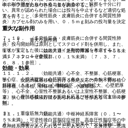
次の副作用があらわれることがあるので、観察を十分に行
中トラフ濃度に基づき投与量を調節すること。
い、異常が認められた場合には投与を中止するなど適切な処
７．１７． 〈多発性筋炎・皮膚筋炎に合併する間質性肺
置を行うこと。
炎〉カプセル剤のみを用い、０．５ｍｇ刻みの投与量を決定
すること。
重大な副作用
７．１８． 〈多発性筋炎・皮膚筋炎に合併する間質性肺
１１．１． 重大な副作用
炎〉投与開始時は原則としてステロイド剤を併用し、また、
症状が安定した後にはステロイド剤の漸減を考慮すること
１１．１．１． 〈効能共通〉急性腎障害（０．１〜５％未
〔１７．１．１３参照〕。
満）、ネフローゼ症候群（０．１％未満）〔７．３、７．
６、８．１参照〕。
効能・効果
１１．１．２． 〈効能共通〉心不全、不整脈、心筋梗塞、
狭心症、心膜液貯留、心筋障害（各０．１〜５％未満）：心
１）． 次記の臓器移植における拒絶反応の抑制：腎移植、
筋障害（ＳＴ−Ｔ変化、心機能低下、心内腔拡大、心壁肥厚
肝移植、心移植、肺移植、膵移植、小腸移植。
等）、心不全、心室性不整脈あるいは上室性不整脈、心筋梗
２）． 骨髄移植における拒絶反応及び移植片対宿主病の抑
塞、狭心症、心膜液貯留があらわれることがある〔８．４参
制。
照〕。
３）． 重症筋無力症。
１１．１．３． 〈効能共通〉中枢神経系障害（０．１〜
５％未満）：可逆性後白質脳症症候群、高血圧性脳症等の中
４）． 関節リウマチ（既存治療で効果不十分な場合に限
枢神経系障害があらわれることがあるので、全身痙攣、意識