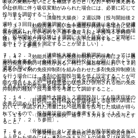
吸収の変動がないことを確認すること（なお、切り換えある
る］。
いは併用に伴う吸収変動がみられた場合には、必要に応じて
投与量を調節すること）。
７．１２．２． 〈潰瘍性大腸炎〉２週以降［投与開始後２
週時（３回目）の用量調節から１週間程度後に血中トラフ濃
７．３． 〈効能共通〉高い血中濃度が持続する場合に腎障
度を測定し、用量調節を実施する。また、潰瘍性大腸炎の場
害が認められているので、血中濃度（およそ投与１２時間
合、投与開始４週以降は４週間に１回を目安とし、定期的に
後）をできるだけ２０ｎｇ／ｍＬ以下に維持すること〔１
血中トラフ濃度を測定することが望ましい］。
１．１．１参照〕。
７．１２．３． 〈潰瘍性大腸炎〉用量調節にあたっては服
７．４． 〈効能共通〉他の免疫抑制剤との併用により、過
薬時の食事条件（食後投与／空腹時投与）が同じ血中トラフ
度の免疫抑制の可能性がある。特に、臓器移植において３剤
濃度を用いる。
あるいは４剤の免疫抑制剤を組み合わせた多剤免疫抑制療法
を行う場合には、本剤の初期投与量を低く設定することが可
７．１３． 〈潰瘍性大腸炎〉カプセル剤のみを用い、０．
能な場合もあるが、移植患者の状態及び併用される他の免疫
５ｍｇ刻みの投与量を決定すること。
抑制剤の種類・投与量等を考慮して調節すること。
７．１４． 〈潰瘍性大腸炎〉２週間投与しても臨床症状の
７．５． 〈肝移植、腎移植及び骨髄移植〉市販後の調査に
改善が認められない場合は、投与を中止すること。
おいて、承認された用量に比べ低用量を投与した成績が得ら
れているので、投与量設定の際に考慮すること〔１７．２．
７．１５． 〈潰瘍性大腸炎〉通常、３カ月までの投与とす
１、１７．２．５参照〕。
ること。
７．６． 〈骨髄移植〉クレアチニン値が投与前の２５％以
７．１６． 〈多発性筋炎・皮膚筋炎に合併する間質性肺
上上昇した場合には、本剤の２５％以上の減量又は休薬等の