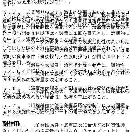
における使用の経験は少ない）。
る］。
５．３． 〈関節リウマチ〉過去の治療において、非ステロ
７．１２．２． 〈潰瘍性大腸炎〉２週以降［投与開始後２
イド性抗炎症剤及び他の抗リウマチ薬等による適切な治療を
週時（３回目）の用量調節から１週間程度後に血中トラフ濃
行っても、疾患に起因する明らかな症状が残る場合に投与す
度を測定し、用量調節を実施する。また、潰瘍性大腸炎の場
ること。
合、投与開始４週以降は４週間に１回を目安とし、定期的に
血中トラフ濃度を測定することが望ましい］。
５．４． 〈ループス腎炎〉急性期で疾患活動性の高い時期
に使用した際の本剤の有効性及び安全性は確立されていな
７．１２．３． 〈潰瘍性大腸炎〉用量調節にあたっては服
い。
薬時の食事条件（食後投与／空腹時投与）が同じ血中トラフ
濃度を用いる。
５．５． 〈潰瘍性大腸炎〉治療指針等を参考に、難治性
（ステロイド抵抗性、ステロイド依存性）であることを確認
７．１３． 〈潰瘍性大腸炎〉カプセル剤のみを用い、０．
すること。
５ｍｇ刻みの投与量を決定すること。
５．６． 〈潰瘍性大腸炎〉本剤による維持療法の有効性及
７．１４． 〈潰瘍性大腸炎〉２週間投与しても臨床症状の
び安全性は確立していない。
改善が認められない場合は、投与を中止すること。
５．７． 〈細胞移植に伴う免疫反応の抑制〉ヒト（同種）
７．１５． 〈潰瘍性大腸炎〉通常、３カ月までの投与とす
ｉＰＳ細胞由来心筋細胞シートの電子添文を参照すること。
ること。
副作用
７．１６． 〈多発性筋炎・皮膚筋炎に合併する間質性肺
炎〉１日あたりの投与量の上限を０．３ｍｇ／ｋｇとし、血