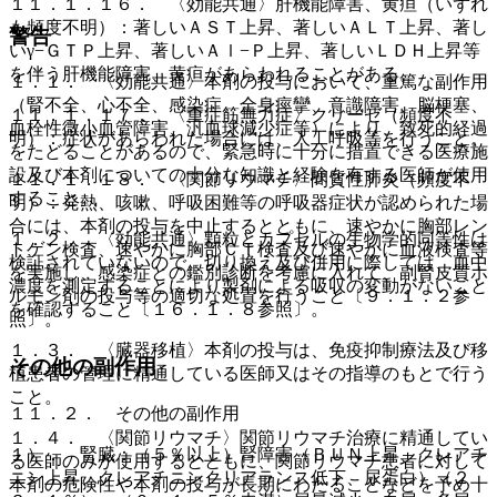
１１．１．１６． 〈効能共通〉肝機能障害、黄疸（いずれ
も頻度不明）：著しいＡＳＴ上昇、著しいＡＬＴ上昇、著し
警告
いγ−ＧＴＰ上昇、著しいＡｌ−Ｐ上昇、著しいＬＤＨ上昇等
を伴う肝機能障害、黄疸があらわれることがある。
１．１． 〈効能共通〉本剤の投与において、重篤な副作用
（腎不全、心不全、感染症、全身痙攣、意識障害、脳梗塞、
１１．１．１７． 〈重症筋無力症〉クリーゼ（頻度不
血栓性微小血管障害、汎血球減少症等）により、致死的経過
明）：症状があらわれた場合には、人工呼吸等を行うこと。
をたどることがあるので、緊急時に十分に措置できる医療施
設及び本剤についての十分な知識と経験を有する医師が使用
１１．１．１８． 〈関節リウマチ〉間質性肺炎（頻度不
すること。
明）：発熱、咳嗽、呼吸困難等の呼吸器症状が認められた場
合には、本剤の投与を中止するとともに、速やかに胸部レン
１．２． 〈効能共通〉顆粒とカプセルの生物学的同等性は
トゲン検査、速やかに胸部ＣＴ検査及び速やかに血液検査等
検証されていないので、切り換え及び併用に際しては、血中
を実施し、感染症との鑑別診断を考慮に入れて、副腎皮質ホ
濃度を測定することにより製剤による吸収の変動がないこと
ルモン剤の投与等の適切な処置を行うこと〔９．１．２参
を確認すること〔１６．１．８参照〕。
照〕。
１．３． 〈臓器移植〉本剤の投与は、免疫抑制療法及び移
その他の副作用
植患者の管理に精通している医師又はその指導のもとで行う
こと。
１１．２． その他の副作用
１．４． 〈関節リウマチ〉関節リウマチ治療に精通してい
１）． 腎臓：（５％以上）腎障害（ＢＵＮ上昇、クレアチ
る医師のみが使用するとともに、関節リウマチ患者に対して
ニン上昇、クレアチニンクリアランス低下、尿蛋白）（２
本剤の危険性や本剤の投与が長期にわたることなどを予め十