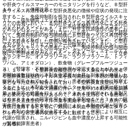
や肝炎ウイルスマーカーのモニタリングを行うなど、Ｂ型肝
１０．２． 併用注意：
炎ウイルス再活性化やＣ型肝炎悪化の徴候や症状の発現に注
意すること。免疫抑制剤を投与されたＢ型肝炎ウイルスキャ
１）． 抗生物質（エリスロマイシン、ジョサマイシン、ク
リアの患者において、Ｂ型肝炎ウイルス再活性化による肝炎
ラリスロマイシン）、アゾール系抗真菌剤（イトラコナゾー
があらわれることがある。また、ＨＢｓ抗原陰性の患者にお
ル、フルコナゾール、ボリコナゾール等）、カルシウム拮抗
いて、免疫抑制剤の投与開始後にＢ型肝炎ウイルス再活性化
剤（ニフェジピン、＊ニルバジピン、ニカルジピン、ジルチ
による肝炎を発症した症例が報告されている。また、Ｃ型肝
アゼム等）、ＨＩＶプロテアーゼ阻害剤（リトナビル）、そ
炎ウイルスキャリアの患者において、免疫抑制剤の投与開始
の他の薬剤（ブロモクリプチン、ダナゾール、エチニルエス
後にＣ型肝炎悪化がみられることがある〔１１．１．１０参
トラジオール、オメプラゾール、ランソプラゾール、トフィ
照〕。
ソパム、アミオダロン）、飲食物（グレープフルーツジュー
ス）［腎障害・不整脈等の副作用が発現することがあり、併
９．１．４． Ｃ型肝炎直接型抗ウイルス薬投与中の患者：
用開始後数日以内に本剤血中濃度が上昇し副作用が発現した
Ｃ型肝炎直接型抗ウイルス薬を投与開始後、本剤の増量が必
症例も報告されていることから、患者の状態を十分に観察す
要となった症例が報告されており、Ｃ型肝炎直接型抗ウイル
るとともに、本剤血中濃度のモニターを行い、必要に応じ減
ス薬による抗ウイルス治療に伴い、使用中の本剤の用量調節
量・休薬等の処置を行う（ＣＹＰ３Ａ４で代謝される薬剤又
が必要になる可能性があるので、本剤を使用している患者に
はＣＹＰ３Ａ４の阻害作用を有する薬剤やＣＹＰ３Ａ４の阻
Ｃ型肝炎直接型抗ウイルス薬を開始する場合には、原則、処
害作用を有する飲食物との併用により、本剤の代謝が阻害さ
方医に連絡するとともに、頻回に本剤血中濃度のモニタリン
れ、本剤の血中濃度が上昇する）］（＊：併用により相互に
グを行うなど患者の状態を十分に観察すること。
代謝が阻害され、ニルバジピンも血中濃度が上昇する可能性
（腎機能障害患者）
がある）。