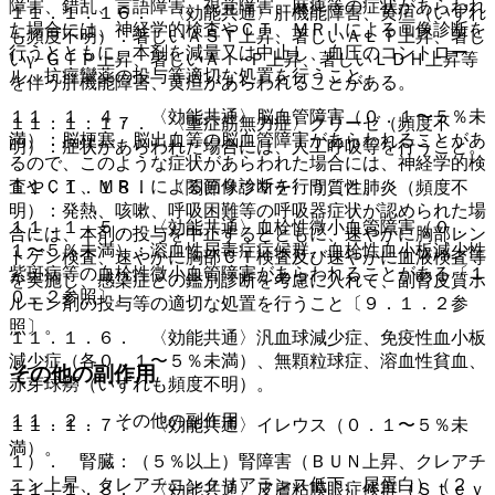
障害、錯乱、言語障害、視覚障害、麻痺等の症状があらわれ
１１．１．１６． 〈効能共通〉肝機能障害、黄疸（いずれ
た場合には、神経学的検査やＣＴ、ＭＲＩによる画像診断を
も頻度不明）：著しいＡＳＴ上昇、著しいＡＬＴ上昇、著し
行うとともに、本剤を減量又は中止し、血圧のコントロー
いγ−ＧＴＰ上昇、著しいＡｌ−Ｐ上昇、著しいＬＤＨ上昇等
ル、抗痙攣薬の投与等適切な処置を行うこと。
を伴う肝機能障害、黄疸があらわれることがある。
１１．１．４． 〈効能共通〉脳血管障害（０．１〜５％未
１１．１．１７． 〈重症筋無力症〉クリーゼ（頻度不
満）：脳梗塞、脳出血等の脳血管障害があらわれることがあ
明）：症状があらわれた場合には、人工呼吸等を行うこと。
るので、このような症状があらわれた場合には、神経学的検
査やＣＴ、ＭＲＩによる画像診断を行うこと。
１１．１．１８． 〈関節リウマチ〉間質性肺炎（頻度不
明）：発熱、咳嗽、呼吸困難等の呼吸器症状が認められた場
１１．１．５． 〈効能共通〉血栓性微小血管障害（０．
合には、本剤の投与を中止するとともに、速やかに胸部レン
１〜５％未満）：溶血性尿毒症症候群、血栓性血小板減少性
トゲン検査、速やかに胸部ＣＴ検査及び速やかに血液検査等
紫斑病等の血栓性微小血管障害があらわれることがある〔１
を実施し、感染症との鑑別診断を考慮に入れて、副腎皮質ホ
０．２参照〕。
ルモン剤の投与等の適切な処置を行うこと〔９．１．２参
照〕。
１１．１．６． 〈効能共通〉汎血球減少症、免疫性血小板
減少症（各０．１〜５％未満）、無顆粒球症、溶血性貧血、
その他の副作用
赤芽球癆（いずれも頻度不明）。
１１．２． その他の副作用
１１．１．７． 〈効能共通〉イレウス（０．１〜５％未
満）。
１）． 腎臓：（５％以上）腎障害（ＢＵＮ上昇、クレアチ
ニン上昇、クレアチニンクリアランス低下、尿蛋白）（２
１１．１．８． 〈効能共通〉皮膚粘膜眼症候群（Ｓｔｅｖ