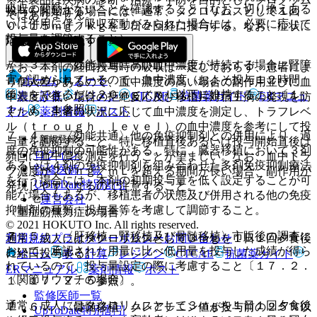
吸収の変動がないことを確認すること（なお、切り換えある
投与を開始する場合には、通常、タクロリムスとして１回
ではありません。
いは併用に伴う吸収変動がみられた場合には、必要に応じて
０．１５ｍｇ／ｋｇを１日２回経口投与する。なお、症状に
投与量を調節すること）。
応じて適宜増減する。
７．３． 〈効能共通〉高い血中濃度が持続する場合に腎障
なお、本剤の経口投与時の吸収は一定しておらず、患者によ
害が認められているので、血中濃度（およそ投与１２時間
ホーム
ノート
り個人差があるので、血中濃度の高い場合の副作用並びに血
後）をできるだけ２０ｎｇ／ｍＬ以下に維持すること〔１
表・計算
レジメン
CTCAE
抗菌薬ガイド
ERマニュ
中濃度が低い場合の拒絶反応及び移植片対宿主病の発現を防
１．１．１参照〕。
アル
薬剤情報
ポスト
ぐため、患者の状況に応じて血中濃度を測定し、トラフレベ
ル（ｔｒｏｕｇｈ ｌｅｖｅｌ）の血中濃度を参考にして投
７．４． 〈効能共通〉他の免疫抑制剤との併用により、過
新規登録
与量を調節すること。特に移植直後あるいは投与開始直後は
度の免疫抑制の可能性がある。特に、臓器移植において３剤
ログイン
頻回に血中濃度測定を行うことが望ましい。なお、血中トラ
あるいは４剤の免疫抑制剤を組み合わせた多剤免疫抑制療法
監修医師一覧
フ濃度が２０ｎｇ／ｍＬを超える期間が長い場合、副作用が
を行う場合には、本剤の初期投与量を低く設定することが可
UpToDate特別割引
発現しやすくなるので注意すること。
能な場合もあるが、移植患者の状態及び併用される他の免疫
運営会社
抑制剤の種類・投与量等を考慮して調節すること。
〈重症筋無力症の場合〉
© 2021 HOKUTO Inc. All rights reserved.
７．５． 〈肝移植、腎移植及び骨髄移植〉市販後の調査に
利用規約
プライバシーポリシー
お問い合わせ
通常、成人にはタクロリムスとして３ｍｇを１日１回夕食後
おいて、承認された用量に比べ低用量を投与した成績が得ら
に経口投与する。
ホーム
表・計算
レジメン
CTCAE
抗菌薬ガイド
れているので、投与量設定の際に考慮すること〔１７．２．
ERマニュアル
薬剤情報
ポスト
〈関節リウマチの場合〉
１、１７．２．５参照〕。
監修医師一覧
通常、成人にはタクロリムスとして３ｍｇを１日１回夕食後
７．６． 〈骨髄移植〉クレアチニン値が投与前の２５％以
UpToDate特別割引