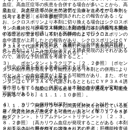
血症、高血圧症等の疾患を合併する場合が多いことから、高
２）． シクロスポリン＜サンディミュン、ネオーラル＞
脂血症、高血圧症等の疾患の適切な治療を進めながら本剤を
〔２．２参照〕［副作用が増強されたとの報告がある；な
投与すること〔８．４参照〕。
お、シクロスポリンより本剤に切り換える場合はシクロスポ
８．１４． 〈潰瘍性大腸炎〉本剤の投与は、潰瘍性大腸炎
リンの最終投与から２４時間以上経過後に本剤の投与を開始
の治療法に十分精通している医師のもとで行うこと。
することが望ましい（本剤との併用によりシクロスポリンの
血中濃度が上昇したとの報告があり、シクロスポリンはＣＹ
８．１５． 〈多発性筋炎・皮膚筋炎に合併する間質性肺
Ｐ３Ａ４で代謝されるため、併用した場合、競合的に拮抗し
炎〉本剤によりニューモシスティス肺炎発現のおそれがある
シクロスポリンの代謝が阻害される）］。
ので、適切な予防措置を考慮すること。
３）． ボセンタン＜トラクリア＞〔２．２参照〕［ボセン
（特定の背景を有する患者に関する注意）
タンの副作用が発現する可能性がある（本剤との併用により
ボセンタンの血中濃度が上昇する可能性があり、また、ボセ
（合併症・既往歴等のある患者）
ンタンはＣＹＰ３Ａ４で代謝されるとともにＣＹＰ３Ａ４誘
導作用も有するため、併用により本剤の血中濃度が変動する
９．１．１． 感染症のある患者：感染症が悪化する可能性
可能性がある）］。
がある〔８．６、１１．１．１０参照〕。
４）． カリウム保持性利尿剤＜エプレレノン以外＞（スピ
９．１．２． 関節リウマチに間質性肺炎を合併している患
ロノラクトン＜アルダクトンＡ＞、カンレノ酸カリウム＜ソ
者：間質性肺炎が悪化する可能性がある〔１１．１．１８参
ルダクトン＞、トリアムテレン＜トリテレン＞）〔２．３、
照〕。
８．２参照〕［高カリウム血症が発現することがある（本剤
９．１．３． 肝炎ウイルスキャリアの患者：肝機能検査値
と相手薬の副作用が相互に増強される）］。