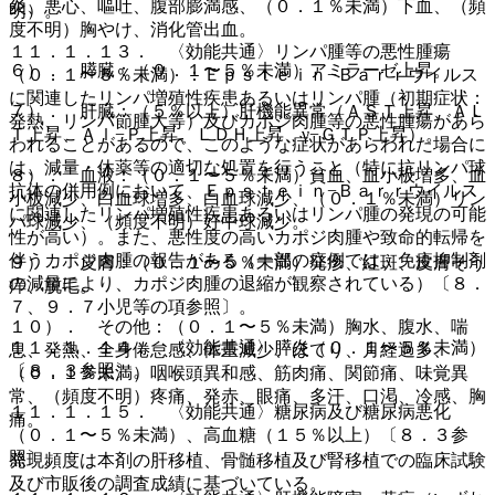
炎、悪心、嘔吐、腹部膨満感、（０．１％未満）下血、（頻
明）。
度不明）胸やけ、消化管出血。
１１．１．１３． 〈効能共通〉リンパ腫等の悪性腫瘍
６）． 膵臓：（０．１〜５％未満）アミラーゼ上昇。
（０．１〜５％未満）：Ｅｐｓｔｅｉｎ−Ｂａｒｒウイルス
に関連したリンパ増殖性疾患あるいはリンパ腫（初期症状：
７）． 肝臓：（５％以上）肝機能異常（ＡＳＴ上昇、ＡＬ
発熱、リンパ節腫大等）及びカポジ肉腫等の悪性腫瘍があら
Ｔ上昇、Ａｌ−Ｐ上昇、ＬＤＨ上昇、γ−ＧＴＰ上昇）。
われることがあるので、このような症状があらわれた場合に
は、減量・休薬等の適切な処置を行うこと（特に抗リンパ球
８）． 血液：（０．１〜５％未満）貧血、血小板増多、血
抗体の併用例において、Ｅｐｓｔｅｉｎ−Ｂａｒｒウイルス
小板減少、白血球増多、白血球減少、（０．１％未満）リン
に関連したリンパ増殖性疾患あるいはリンパ腫の発現の可能
パ球減少、（頻度不明）好中球減少。
性が高い）。また、悪性度の高いカポジ肉腫や致命的転帰を
伴うカポジ肉腫の報告がある（一部の症例では、免疫抑制剤
９）． 皮膚：（０．１〜５％未満）発疹、紅斑、皮膚そう
の減量により、カポジ肉腫の退縮が観察されている）〔８．
痒、脱毛。
７、９．７小児等の項参照〕。
１０）． その他：（０．１〜５％未満）胸水、腹水、喘
１１．１．１４． 〈効能共通〉膵炎（０．１〜５％未満）
息、発熱、全身倦怠感、体重減少、ほてり、月経過多、
〔８．３参照〕。
（０．１％未満）咽喉頭異和感、筋肉痛、関節痛、味覚異
常、（頻度不明）疼痛、発赤、眼痛、多汗、口渇、冷感、胸
１１．１．１５． 〈効能共通〉糖尿病及び糖尿病悪化
痛。
（０．１〜５％未満）、高血糖（１５％以上）〔８．３参
照〕。
発現頻度は本剤の肝移植、骨髄移植及び腎移植での臨床試験
及び市販後の調査成績に基づいている。