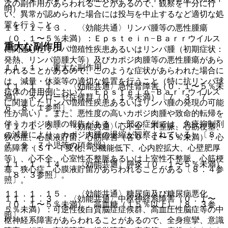
次の副作用があらわれることがあるので、観察を十分に行
明）。
い、異常が認められた場合には投与を中止するなど適切な処
置を行うこと。
１１．１．１３． 〈効能共通〉リンパ腫等の悪性腫瘍
（０．１〜５％未満）：Ｅｐｓｔｅｉｎ−Ｂａｒｒウイルス
重大な副作用
に関連したリンパ増殖性疾患あるいはリンパ腫（初期症状：
発熱、リンパ節腫大等）及びカポジ肉腫等の悪性腫瘍があら
１１．１． 重大な副作用
われることがあるので、このような症状があらわれた場合に
は、減量・休薬等の適切な処置を行うこと（特に抗リンパ球
１１．１．１． 〈効能共通〉急性腎障害（０．１〜５％未
抗体の併用例において、Ｅｐｓｔｅｉｎ−Ｂａｒｒウイルス
満）、ネフローゼ症候群（０．１％未満）〔７．３、７．
に関連したリンパ増殖性疾患あるいはリンパ腫の発現の可能
６、８．１参照〕。
性が高い）。また、悪性度の高いカポジ肉腫や致命的転帰を
伴うカポジ肉腫の報告がある（一部の症例では、免疫抑制剤
１１．１．２． 〈効能共通〉心不全、不整脈、心筋梗塞、
の減量により、カポジ肉腫の退縮が観察されている）〔８．
狭心症、心膜液貯留、心筋障害（各０．１〜５％未満）：心
７、９．７小児等の項参照〕。
筋障害（ＳＴ−Ｔ変化、心機能低下、心内腔拡大、心壁肥厚
等）、心不全、心室性不整脈あるいは上室性不整脈、心筋梗
１１．１．１４． 〈効能共通〉膵炎（０．１〜５％未満）
塞、狭心症、心膜液貯留があらわれることがある〔８．４参
〔８．３参照〕。
照〕。
１１．１．１５． 〈効能共通〉糖尿病及び糖尿病悪化
１１．１．３． 〈効能共通〉中枢神経系障害（０．１〜
（０．１〜５％未満）、高血糖（１５％以上）〔８．３参
５％未満）：可逆性後白質脳症症候群、高血圧性脳症等の中
照〕。
枢神経系障害があらわれることがあるので、全身痙攣、意識