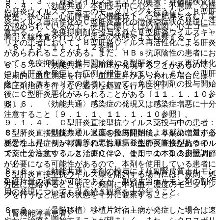
９．１．３． 肝炎ウイルスキャリアの患者：肝機能検査値
８．４． 〈効能共通〉本剤投与中に心不全、不整脈、心筋
や肝炎ウイルスマーカーのモニタリングを行うなど、Ｂ型肝
梗塞、狭心症、心筋障害（心機能低下、心壁肥厚を含む）等
炎ウイルス再活性化やＣ型肝炎悪化の徴候や症状の発現に注
が認められているので、使用に際しては心電図、心エコー、
意すること。免疫抑制剤を投与されたＢ型肝炎ウイルスキャ
胸部Ｘ線検査を行うなど患者の状態をよく観察すること
リアの患者において、Ｂ型肝炎ウイルス再活性化による肝炎
〔８．１３、１１．１．２参照〕。
があらわれることがある。また、ＨＢｓ抗原陰性の患者にお
いて、免疫抑制剤の投与開始後にＢ型肝炎ウイルス再活性化
８．５． 〈効能共通〉高血圧が発現することがあるので、
による肝炎を発症した症例が報告されている。また、Ｃ型肝
定期的に血圧測定を行い、血圧上昇があらわれた場合には、
炎ウイルスキャリアの患者において、免疫抑制剤の投与開始
降圧剤治療を行うなど適切な処置を行うこと。
後にＣ型肝炎悪化がみられることがある〔１１．１．１０参
８．６． 〈効能共通〉感染症の発現又は感染症増悪に十分
照〕。
注意すること〔９．１．１、１１．１．１０参照〕。
９．１．４． Ｃ型肝炎直接型抗ウイルス薬投与中の患者：
８．７． 〈効能共通〉過度の免疫抑制により感染に対する
Ｃ型肝炎直接型抗ウイルス薬を投与開始後、本剤の増量が必
感受性上昇、リンパ腫等の悪性腫瘍発生の可能性があるの
要となった症例が報告されており、Ｃ型肝炎直接型抗ウイル
で、十分注意すること〔１０．２、１１．１．１３参照〕。
ス薬による抗ウイルス治療に伴い、使用中の本剤の用量調節
が必要になる可能性があるので、本剤を使用している患者に
８．８． 〈効能共通〉本剤の投与により副腎皮質ホルモン
Ｃ型肝炎直接型抗ウイルス薬を開始する場合には、原則、処
剤維持量の減量が可能であるが、副腎皮質ホルモン剤の副作
方医に連絡するとともに、頻回に本剤血中濃度のモニタリン
用の発現についても引き続き観察を十分行うこと。
グを行うなど患者の状態を十分に観察すること。
８．９． 〈骨髄移植〉移植片対宿主病が発症した場合は速
（腎機能障害患者）