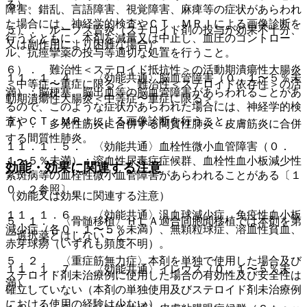
る）。
障害、錯乱、言語障害、視覚障害、麻痺等の症状があらわれ
た場合には、神経学的検査やＣＴ、ＭＲＩによる画像診断を
５）． ループス腎炎（ステロイド剤の投与が効果不十分、
行うとともに、本剤を減量又は中止し、血圧のコントロー
又は副作用により困難な場合）。
ル、抗痙攣薬の投与等適切な処置を行うこと。
６）． 難治性＜ステロイド抵抗性＞の活動期潰瘍性大腸炎
１１．１．４． 〈効能共通〉脳血管障害（０．１〜５％未
＜中等症〜重症に限る＞、難治性＜ステロイド依存性＞の活
満）：脳梗塞、脳出血等の脳血管障害があらわれることがあ
動期潰瘍性大腸炎＜中等症〜重症に限る＞。
るので、このような症状があらわれた場合には、神経学的検
査やＣＴ、ＭＲＩによる画像診断を行うこと。
７）． 多発性筋炎に合併する間質性肺炎・皮膚筋炎に合併
する間質性肺炎。
１１．１．５． 〈効能共通〉血栓性微小血管障害（０．
１〜５％未満）：溶血性尿毒症症候群、血栓性血小板減少性
効能・効果に関連する注意
紫斑病等の血栓性微小血管障害があらわれることがある〔１
０．２参照〕。
（効能又は効果に関連する注意）
１１．１．６． 〈効能共通〉汎血球減少症、免疫性血小板
５．１． 〈骨髄移植〉ＨＬＡ適合同胞間移植では本剤を第
減少症（各０．１〜５％未満）、無顆粒球症、溶血性貧血、
一選択薬とはしないこと。
赤芽球癆（いずれも頻度不明）。
５．２． 〈重症筋無力症〉本剤を単独で使用した場合及び
１１．１．７． 〈効能共通〉イレウス（０．１〜５％未
ステロイド剤未治療例に使用した場合の有効性及び安全性は
満）。
確立していない（本剤の単独使用及びステロイド剤未治療例
における使用の経験は少ない）。