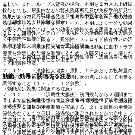
ましい。また、ループス腎炎の場合、本剤を２カ月以上継続
る）。
投与しても、尿蛋白などの腎炎臨床所見及び免疫学的所見で
５）． ループス腎炎（ステロイド剤の投与が効果不十分、
効果があらわれない場合には、投与を中止するか、他の治療
又は副作用により困難な場合）。
法に変更することが望ましく、一方、本剤により十分な効果
が得られた場合には、その効果が維持できる用量まで減量す
６）． 難治性＜ステロイド抵抗性＞の活動期潰瘍性大腸炎
ることが望ましい。
＜中等症〜重症に限る＞、難治性＜ステロイド依存性＞の活
動期潰瘍性大腸炎＜中等症〜重症に限る＞。
７．１１． 〈潰瘍性大腸炎〉治療初期は頻回に血中トラフ
濃度を測定し投与量を調節するため、入院又はそれに準じた
７）． 多発性筋炎に合併する間質性肺炎・皮膚筋炎に合併
管理の下で投与することが望ましい。
する間質性肺炎。
７．１２． 〈潰瘍性大腸炎〉原則、１日あたりの投与量の
効能・効果に関連する注意
上限を０．３ｍｇ／ｋｇとし、特に次の点に注意して用量を
調節すること〔１７．１．１２参照〕。
（効能又は効果に関連する注意）
７．１２．１． 〈潰瘍性大腸炎〉初回投与から２週間まで
５．１． 〈骨髄移植〉ＨＬＡ適合同胞間移植では本剤を第
［１）初回投与後１２時間及び２４時間の血中トラフ濃度に
一選択薬とはしないこと。
基づき、１回目の用量調節を実施する、２）１回目の用量調
節後少なくとも２日以上経過後に測定された２点の血中トラ
５．２． 〈重症筋無力症〉本剤を単独で使用した場合及び
フ濃度に基づき、２回目の用量調節を実施する、３）２回目
ステロイド剤未治療例に使用した場合の有効性及び安全性は
の用量調節から１．５日以上経過後に測定された１点の血中
確立していない（本剤の単独使用及びステロイド剤未治療例
トラフ濃度に基づき、２週時（３回目）の用量調節を実施す