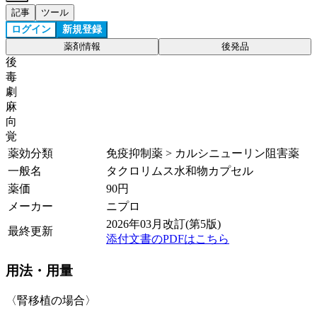
記事
ツール
ログイン
新規登録
薬剤情報
後発品
後
毒
劇
麻
向
覚
薬効分類
免疫抑制薬 > カルシニューリン阻害薬
一般名
タクロリムス水和物カプセル
薬価
90
円
メーカー
ニプロ
2026年03月改訂(第5版)
最終更新
添付文書のPDFはこちら
用法・用量
〈腎移植の場合〉