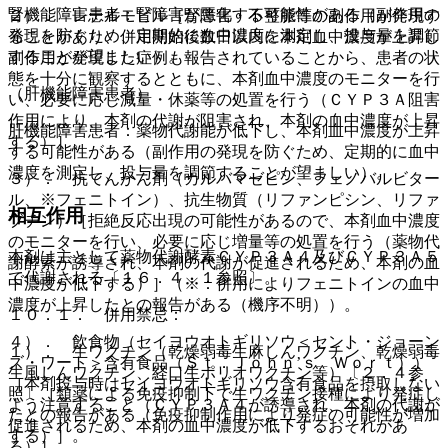
腎機能障害患者：腎障害が悪化する可能性がある（副作用の
２）． レテルモビル［腎障害・不整脈等の副作用が発現す
発現を防ぐため、定期的に血中濃度を測定し、投与量を調節
ることがあり、併用開始後数日以内に本剤血中濃度が上昇し
することが望ましい）。
副作用が発現した症例も報告されていることから、患者の状
態を十分に観察するとともに、本剤血中濃度のモニターを行
（肝機能障害患者）
い、必要に応じ減量・休薬等の処置を行う（ＣＹＰ３Ａ阻害
作用により、本剤の代謝が阻害され、本剤の血中濃度が上昇
肝機能障害患者：薬物代謝能が低下し、本剤血中濃度が上昇
する）］。
する可能性がある（副作用の発現を防ぐため、定期的に血中
濃度を測定し、投与量を調節することが望ましい）。
３）． 抗てんかん剤（カルバマゼピン、フェノバルビター
ル、※フェニトイン）、抗生物質（リファンピシン、リファ
相互作用
ブチン）［拒絶反応出現の可能性があるので、本剤血中濃度
のモニターを行い、必要に応じ増量等の処置を行う（薬物代
本剤は主として薬物代謝酵素ＣＹＰ３Ａ４及びＣＹＰ３Ａ５
謝酵素が誘導され、本剤の代謝が促進されるため、本剤の血
で代謝される〔１６．４．１参照〕。
中濃度が低下する）］（※：併用によりフェニトインの血中
濃度が上昇したとの報告がある（機序不明））。
１０．１． 併用禁忌：
４）． 飲食物（セイヨウオトギリソウ＜セント・ジョーン
１）． 生ワクチン（乾燥弱毒生麻しんワクチン、乾燥弱毒
ズ・ワート＞含有食品（Ｓｔ．Ｊｏｈｎ’ｓ Ｗｏｒｔ））
生風しんワクチン、経口生ポリオワクチン等）〔２．４参
［本剤投与時はセイヨウオトギリソウ含有食品を摂取しない
照〕［類薬による免疫抑制下で生ワクチン接種により発症し
よう注意すること（ＣＹＰ３Ａ４が誘導され、本剤の代謝が
たとの報告がある（免疫抑制作用により発症の可能性が増加
促進されるため、本剤の血中濃度が低下するおそれがあ
する）］。
る）］。