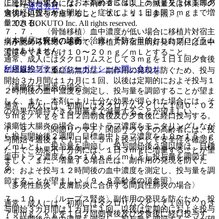
に経口投与する。なお、高齢者には１．５ｍｇを１日１回夕
上上昇した場合には、本剤の２５％以上の減量又は休薬等の
運営会社
食後経口投与から開始し、症状により１日１回３ｍｇまで増
適切な処置を考慮すること〔１１．１．１参照〕。
量できる。
© 2021 HOKUTO Inc. All rights reserved.
７．７． 〈骨髄移植〉血中濃度が低い場合に移植片対宿主
※本製品は疾病の診断・治療・予防を目的としたプログラム
〈ループス腎炎の場合〉
病が認められているので、移植片対宿主病好発時期には血中
ではありません。
濃度をできるだけ１０〜２０ｎｇ／ｍＬとすること。
通常、成人にはタクロリムスとして３ｍｇを１日１回夕食後
利用規約
プライバシーポリシー
お問い合わせ
に経口投与する。
７．８． 〈重症筋無力症〉副作用の発現を防ぐため、投与
開始３カ月間は１カ月に１回、以後は定期的におよそ投与１
〈潰瘍性大腸炎の場合〉
２時間後の血中濃度を測定し、投与量を調節することが望ま
しく、また、本剤により十分な効果が得られた場合には、そ
通常、成人には、初期にはタクロリムスとして１回０．０２
の効果が維持できる用量まで減量することが望ましい。
５ｍｇ／ｋｇを１日２回朝食後及び夕食後に経口投与する。
潰瘍性大腸炎の場合、血中トラフ濃度をモニタリングしなが
７．９． 〈関節リウマチ〉関節リウマチの高齢者には、投
ら投与開始後２週間、目標血中トラフ濃度を１０〜１５ｎｇ
与開始４週後まで１日１．５ｍｇ投与として安全性を確認し
／ｍＬとし、投与量を調節し、投与開始後２週以降は、目標
た上で、効果不十分例には、１日３ｍｇに増量することが望
血中トラフ濃度を５〜１０ｎｇ／ｍＬとし投与量を調節す
ましく、また、増量する場合には、副作用の発現を防ぐた
る。
め、およそ投与１２時間後の血中濃度を測定し、投与量を調
節することが望ましい〔９．８高齢者の項参照〕。
〈多発性筋炎・皮膚筋炎に合併する間質性肺炎の場合〉
７．１０． 〈ループス腎炎〉副作用の発現を防ぐため、投
通常、成人には、初期にはタクロリムスとして１回０．０３
与開始３カ月間は１カ月に１回、以後は定期的におよそ投与
７５ｍｇ／ｋｇを１日２回朝食後及び夕食後に経口投与す