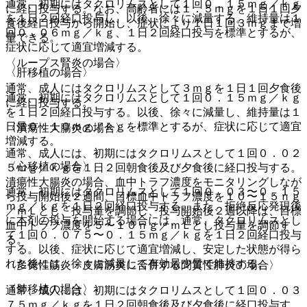
通常、初期にはタクロリムスとして１回０．１５ｍｇ／ｋｇ
に経口投与する。なお、高齢者には１．５ｍｇを１日１回夕
を１日２回経口投与し、以後、徐々に減量する。維持量は１
食後経口投与から開始し、症状により１日１回３ｍｇまで増
回０．０６ｍｇ／ｋｇ、１日２回経口投与を標準とするが、
量できる。
症状に応じて適宜増減する。
〈ループス腎炎の場合〉
〈肝移植の場合〉
通常、成人にはタクロリムスとして３ｍｇを１日１回夕食後
通常、初期にはタクロリムスとして１回０．１５ｍｇ／ｋｇ
に経口投与する。
を１日２回経口投与する。以後、徐々に減量し、維持量は１
日量０．１０ｍｇ／ｋｇを標準とするが、症状に応じて適宜
〈潰瘍性大腸炎の場合〉
増減する。
通常、成人には、初期にはタクロリムスとして１回０．０２
〈心移植の場合〉
５ｍｇ／ｋｇを１日２回朝食後及び夕食後に経口投与する。
潰瘍性大腸炎の場合、血中トラフ濃度をモニタリングしなが
通常、初期にはタクロリムスとして１回０．０３〜０．１５
ら投与開始後２週間、目標血中トラフ濃度を１０〜１５ｎｇ
ｍｇ／ｋｇを１日２回経口投与する。また、拒絶反応発現後
／ｍＬとし、投与量を調節し、投与開始後２週以降は、目標
に本剤の投与を開始する場合には、通常、タクロリムスとし
血中トラフ濃度を５〜１０ｎｇ／ｍＬとし投与量を調節す
て１回０．０７５〜０．１５ｍｇ／ｋｇを１日２回経口投与
る。
する。以後、症状に応じて適宜増減し、安定した状態が得ら
れた後には、徐々に減量して有効最少量で維持する。
〈多発性筋炎・皮膚筋炎に合併する間質性肺炎の場合〉
〈肺移植の場合〉
通常、成人には、初期にはタクロリムスとして１回０．０３
７５ｍｇ／ｋｇを１日２回朝食後及び夕食後に経口投与す