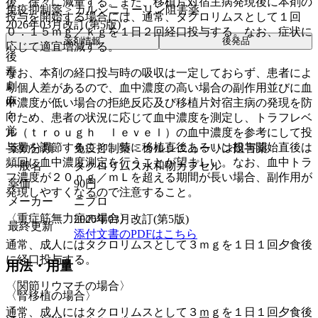
後、徐々に減量する。また、移植片対宿主病発現後に本剤の
免疫抑制薬 > カルシニューリン阻害薬
投与を開始する場合には、通常、タクロリムスとして１回
2026年03月改訂(第5版)
０．１５ｍｇ／ｋｇを１日２回経口投与する。なお、症状に
薬剤情報
後発品
応じて適宜増減する。
後
毒
なお、本剤の経口投与時の吸収は一定しておらず、患者によ
劇
り個人差があるので、血中濃度の高い場合の副作用並びに血
麻
中濃度が低い場合の拒絶反応及び移植片対宿主病の発現を防
向
ぐため、患者の状況に応じて血中濃度を測定し、トラフレベ
覚
ル（ｔｒｏｕｇｈ ｌｅｖｅｌ）の血中濃度を参考にして投
与量を調節すること。特に移植直後あるいは投与開始直後は
薬効分類
免疫抑制薬 > カルシニューリン阻害薬
頻回に血中濃度測定を行うことが望ましい。なお、血中トラ
一般名
タクロリムス水和物カプセル
フ濃度が２０ｎｇ／ｍＬを超える期間が長い場合、副作用が
薬価
90
円
発現しやすくなるので注意すること。
メーカー
ニプロ
〈重症筋無力症の場合〉
2026年03月改訂(第5版)
最終更新
添付文書のPDFはこちら
通常、成人にはタクロリムスとして３ｍｇを１日１回夕食後
に経口投与する。
用法・用量
〈関節リウマチの場合〉
〈腎移植の場合〉
通常、成人にはタクロリムスとして３ｍｇを１日１回夕食後