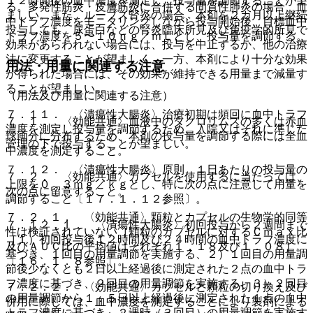
１２時間後の血中濃度を測定し、投与量を調節することが望
る。多発性筋炎・皮膚筋炎に合併する間質性肺炎の場合、血
ましい。また、ループス腎炎の場合、本剤を２カ月以上継続
中トラフ濃度をモニタリングしながら投与開始後、目標血中
投与しても、尿蛋白などの腎炎臨床所見及び免疫学的所見で
トラフ濃度を５〜１０ｎｇ／ｍＬとし、投与量を調節する。
効果があらわれない場合には、投与を中止するか、他の治療
法に変更することが望ましく、一方、本剤により十分な効果
用法・用量に関連する注意
が得られた場合には、その効果が維持できる用量まで減量す
ることが望ましい。
（用法及び用量に関連する注意）
７．１１． 〈潰瘍性大腸炎〉治療初期は頻回に血中トラフ
７．１． 〈効能共通〉血液中のタクロリムスの多くは赤血
濃度を測定し投与量を調節するため、入院又はそれに準じた
球画分に分布するため、本剤の投与量を調節する際には全血
管理の下で投与することが望ましい。
中濃度を測定すること。
７．１２． 〈潰瘍性大腸炎〉原則、１日あたりの投与量の
７．２． 〈効能共通〉カプセルを使用するに当たっては、
上限を０．３ｍｇ／ｋｇとし、特に次の点に注意して用量を
次の点に留意すること。
調節すること〔１７．１．１２参照〕。
７．２．１． 〈効能共通〉顆粒とカプセルの生物学的同等
７．１２．１． 〈潰瘍性大腸炎〉初回投与から２週間まで
性は検証されていない［顆粒のカプセルに対するＣｍａｘ比
［１）初回投与後１２時間及び２４時間の血中トラフ濃度に
及びＡＵＣ比の平均値はそれぞれ１．１８及び１．０８］
基づき、１回目の用量調節を実施する、２）１回目の用量調
〔１６．１．８参照〕。
節後少なくとも２日以上経過後に測定された２点の血中トラ
フ濃度に基づき、２回目の用量調節を実施する、３）２回目
７．２．２． 〈効能共通〉カプセルと顆粒の切り換え及び
の用量調節から１．５日以上経過後に測定された１点の血中
併用に際しては、血中濃度を測定することにより製剤による
トラフ濃度に基づき、２週時（３回目）の用量調節を実施す