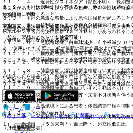
１１．１．４． 遅発性ジスキネジア（頻度不明）：長期投
８．２． 本剤は制吐作用を有するため、他の薬剤に基づく
ることがある（抗パーキンソン剤を投与しても、症状が軽減
して慎重に判断すること）。
薬剤情報
８．３． 本剤の急激な増量により悪性症候群が起こること
１１．１．５． 抗利尿ホルモン不適合分泌症候群（ＳＩＡ
薬剤写真、用法用量、効能効果や後発品の情報が一度に参照
（特定の背景を有する患者に関する注意）
尿ホルモン不適合分泌症候群（ＳＩＡＤＨ）があらわれるこ
一般名、製品名どちらでも検索可能！
（合併症・既往歴等のある患者）
１１．１．６． 無顆粒球症、白血球減少、血小板減少（い
※ ご使用いただく際に、必ず最新の添付文書および安全性情
９．１．１． 心・血管疾患＜重症心不全を除く＞、低血圧
１１．１．７． 横紋筋融解症（頻度不明）：筋肉痛、脱力
こと。また、横紋筋融解症による急性腎障害の発症に注意す
９．１．２． ＱＴ延長を起こしやすい患者：低カリウム血
１１．１．８． 肺塞栓症、深部静脈血栓症（いずれも頻度
９．１．３． てんかん等の痙攣性疾患、又はこれらの既往
が認められた場合には、投与を中止するなど適切な処置を行
※本製品は疾病の診断・治療・予防を目的としたプログラム
９．１．４． 甲状腺機能亢進状態にある患者：錐体外路症
１１．１．９． 肝機能障害、黄疸（いずれも頻度不明）：
９．１．５． 脱水を伴う身体的疲弊・栄養不良状態を伴う
その他の副作用
９．１．６． 高温環境下にある患者：体温調節中枢を抑制
ホーム
ノート
１１．２． その他の副作用
表・計算
レジメン
CTCAE
抗菌薬ガイド
ERマニュ
９．１．７． 不動状態、長期臥床、肥満、脱水状態等の患
１）． 循環器：（５％未満＊）血圧降下、起立性低血圧、
新規登録
（肝機能障害患者）