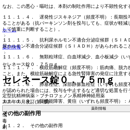
なお、この悪心・嘔吐は、本剤の制吐作用により不顕性化す
１１．１．４． 遅発性ジスキネジア（頻度不明）：長期投
ることがある（抗パーキンソン剤を投与しても、症状が軽減
して慎重に判断すること）。
ホーム
１１．１．５． 抗利尿ホルモン不適合分泌症候群（ＳＩＡ
尿ホルモン不適合分泌症候群（ＳＩＡＤＨ）があらわれるこ
薬剤情報
１１．１．６． 無顆粒球症、白血球減少、血小板減少（い
セレネース錠０．７５ｍｇ
１１．１．７． 横紋筋融解症（頻度不明）：筋肉痛、脱力
こと。また、横紋筋融解症による急性腎障害の発症に注意す
セレネース錠０．７５ｍｇ
１１．１．８． 肺塞栓症、深部静脈血栓症（いずれも頻度
が認められた場合には、投与を中止するなど適切な処置を行
定型抗精神病薬 > ブチロフェノン系精神神経用薬
１１．１．９． 肝機能障害、黄疸（いずれも頻度不明）：
2025年05月改訂(第4版)
薬剤情報
その他の副作用
他
毒
１１．２． その他の副作用
劇