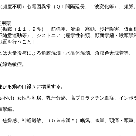
（頻度不明）心電図異常（ＱＴ間隔延長、Ｔ波変化等）、頻脈
経用薬
（振戦（１１．９％）、筋強剛、流涎、寡動、歩行障害、仮面
不随意運動等）、ジストニア（痙攣性斜頸、顔面攣縮・喉頭攣
処置を行うこと］。
又は大量投与による角膜混濁・水晶体混濁、角膜色素沈着等。
光線過敏症。
ｇから始め、徐々に増量する。
秘、下痢、口渇。
度不明）女性型乳房、乳汁分泌、高プロラクチン血症、インポ
頭攣縮。
、焦燥感、神経過敏、（５％未満＊）眠気、眩暈、頭痛・頭重