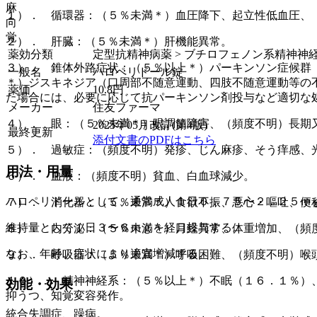
麻
１）． 循環器：（５％未満＊）血圧降下、起立性低血圧、
向
覚
２）． 肝臓：（５％未満＊）肝機能異常。
薬効分類
定型抗精神病薬 > ブチロフェノン系精神神
３）． 錐体外路症状：（５％以上＊）パーキンソン症候群
一般名
ハロペリドール錠
＊）ジスキネジア（口周部不随意運動、四肢不随意運動等の
薬価
10.8
円
た場合には、必要に応じて抗パーキンソン剤投与など適切な
メーカー
住友ファーマ
４）． 眼：（５％未満＊）眼調節障害、（頻度不明）長期
2025年05月改訂(第4版)
最終更新
添付文書のPDFはこちら
５）． 過敏症：（頻度不明）発疹、じん麻疹、そう痒感、
用法・用量
６）． 血液：（頻度不明）貧血、白血球減少。
ハロペリドールとして、通常成人１日０．７５〜２．２５ｍ
７）． 消化器：（５％未満＊）食欲不振、悪心・嘔吐、便
維持量として１日３〜６ｍｇを経口投与する。
８）． 内分泌：（５％未満＊）月経異常、体重増加、（頻
なお、年齢、症状により適宜増減する。
９）． 呼吸器：（５％未満＊）呼吸困難、（頻度不明）喉
１０）． 精神神経系：（５％以上＊）不眠（１６．１％）
効能・効果
抑うつ、知覚変容発作。
統合失調症、躁病。