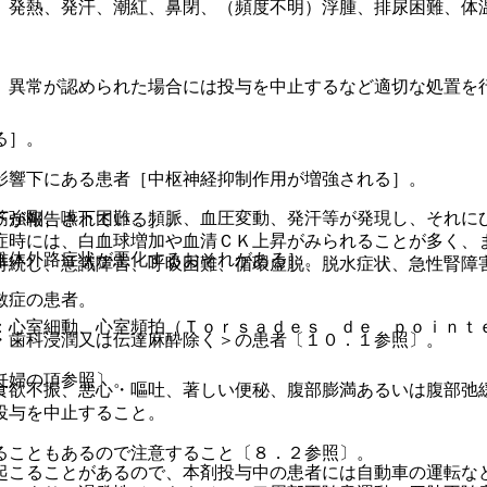
、発熱、発汗、潮紅、鼻閉、（頻度不明）浮腫、排尿困難、体
、異常が認められた場合には投与を中止するなど適切な処置を
る］。
影響下にある患者［中枢神経抑制作用が増強される］。
筋強剛、嚥下困難、頻脈、血圧変動、発汗等が発現し、それに
下が報告されている］。
症時には、白血球増加や血清ＣＫ上昇がみられることが多く、
錐体外路症状が悪化するおそれがある］。
持続し、意識障害、呼吸困難、循環虚脱、脱水症状、急性腎障
敏症の患者。
：心室細動、心室頻拍（Ｔｏｒｓａｄｅｓ ｄｅ ｐｏｉｎｔ
・歯科浸潤又は伝達麻酔除く＞の患者〔１０．１参照〕。
妊婦の項参照〕。
食欲不振、悪心・嘔吐、著しい便秘、腹部膨満あるいは腹部弛
投与を中止すること。
ることもあるので注意すること〔８．２参照〕。
起こることがあるので、本剤投与中の患者には自動車の運転な