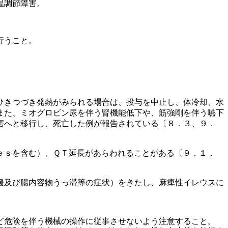
温調節障害。
行うこと。
ひきつづき発熱がみられる場合は、投与を中止し、体冷却、水
また、ミオグロビン尿を伴う腎機能低下や、筋強剛を伴う嚥下
害へと移行し、死亡した例が報告されている〔８．３、９．
ｅｓを含む）、ＱＴ延長があらわれることがある〔９．１．
緩及び腸内容物うっ滞等の症状）をきたし、麻痺性イレウスに
ど危険を伴う機械の操作に従事させないよう注意すること。