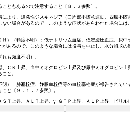
ることもあるので注意すること〔８．２参照〕。
与により、遅発性ジスキネジア（口周部不随意運動、四肢不随
しない場合があるので、このような症状があらわれた場合には
ＤＨ）（頻度不明）：低ナトリウム血症、低浸透圧血症、尿中
とがあるので、このような場合には投与を中止し、水分摂取の
ずれも頻度不明）。
感、ＣＫ上昇、血中ミオグロビン上昇及び尿中ミオグロビン上
ること。
不明）：肺塞栓症、静脈血栓症等の血栓塞栓症が報告されてい
うこと〔９．１．７参照〕。
ＡＳＴ上昇、ＡＬＴ上昇、γ−ＧＴＰ上昇、ＡＬＰ上昇、ビリル