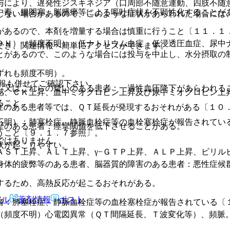
与により、遅発性ジスキネジア（口周部不随意運動、四肢不随
中毒、腸閉塞、脳腫瘍等による嘔吐症状を不顕性化することが
しない場合があるので、このような症状があらわれた場合には
があるので、本剤を増量する場合は慎重に行うこと〔１１．１
ＤＨ）（頻度不明）：低ナトリウム血症、低浸透圧血症、尿中
でき、関連情報へ簡単にアクセスができます。
とがあるので、このような場合には投与を中止し、水分摂取の
ずれも頻度不明）。
報も併せてご確認下さい。
、又はこれらの疑いのある患者：一過性血圧降下があらわれる
感、ＣＫ上昇、血中ミオグロビン上昇及び尿中ミオグロビン上
ること。
症のある患者等では、ＱＴ延長が発現するおそれがある〔１０
不明）：肺塞栓症、静脈血栓症等の血栓塞栓症が報告されてい
歴のある患者：痙攣閾値を低下させることがある。
うこと〔９．１．７参照〕。
ではありません。
状が起こりやすい。
ＡＳＴ上昇、ＡＬＴ上昇、γ−ＧＴＰ上昇、ＡＬＰ上昇、ビリル
身体的疲弊等のある患者、脳器質的障害のある患者：悪性症候
するため、高熱反応が起こるおそれがある。
アル
薬剤情報
ポスト
者：肺塞栓症、静脈血栓症等の血栓塞栓症が報告されている〔
（頻度不明）心電図異常（ＱＴ間隔延長、Ｔ波変化等）、頻脈