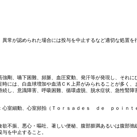
、異常が認められた場合には投与を中止するなど適切な処置を
筋強剛、嚥下困難、頻脈、血圧変動、発汗等が発現し、それに
症時には、白血球増加や血清ＣＫ上昇がみられることが多く、
持続し、意識障害、呼吸困難、循環虚脱、脱水症状、急性腎障
：心室細動、心室頻拍（Ｔｏｒｓａｄｅｓ ｄｅ ｐｏｉｎｔ
食欲不振、悪心・嘔吐、著しい便秘、腹部膨満あるいは腹部弛
投与を中止すること。