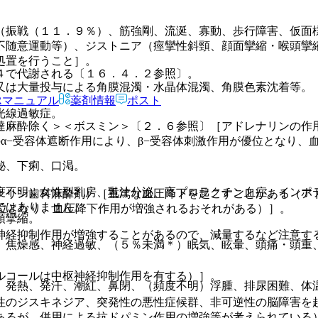
（振戦（１１．９％）、筋強剛、流涎、寡動、歩行障害、仮面
不随意運動等）、ジストニア（痙攣性斜頸、顔面攣縮・喉頭攣
処置を行うこと］。
４で代謝される〔１６．４．２参照〕。
又は大量投与による角膜混濁・水晶体混濁、角膜色素沈着等。
Rマニュアル
薬剤情報
ポスト
光線過敏症。
達麻酔除く＞＜ボスミン＞〔２．６参照〕［アドレナリンの作
のα−受容体遮断作用により、β−受容体刺激作用が優位となり、
秘、下痢、口渇。
度不明）女性型乳房、乳汁分泌、高プロラクチン血症、インポ
ナリン歯科麻酔剤）［重篤な血圧降下を起こすことがある（アド
ではありません。
優位となり、血圧降下作用が増強されるおそれがある）］。
頭攣縮。
神経抑制作用が増強することがあるので、減量するなど注意す
、焦燥感、神経過敏、（５％未満＊）眠気、眩暈、頭痛・頭重
ルコールは中枢神経抑制作用を有する）］。
、発熱、発汗、潮紅、鼻閉、（頻度不明）浮腫、排尿困難、体
性のジスキネジア、突発性の悪性症候群、非可逆性の脳障害を
あるが、併用による抗ドパミン作用の増強等が考えられている