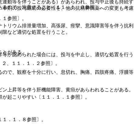
意運動等を伴うことがある）があらわれ、投与中止後も持続す
あるので、注意すること〔１１．１．３参照〕。
、本剤の投与継続の必要性を、他の抗精神病薬への変更も考慮
．１参照〕。
ナトリウム排泄量増加、高張尿、痙攣、意識障害等を伴う抗利
制限など適切な処置を行うこと。
ことがある。
昇等が認められた場合には、投与を中止し、適切な処置を行う
．２、１１．１．２参照〕。
るので、観察を十分に行い、息切れ、胸痛、四肢疼痛、浮腫等
ビン上昇等を伴う肝機能障害、黄疸があらわれることがある。
群が起こりやすい〔１１．１．１参照〕。
１１．１．８参照〕。
。