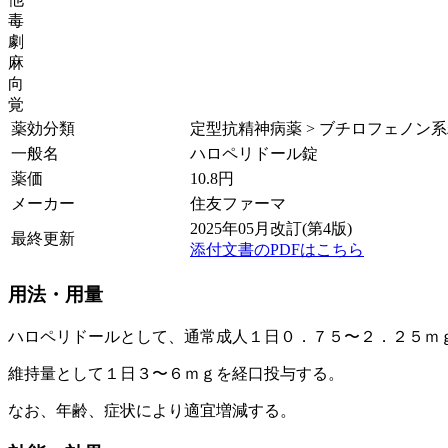
毒
劇
麻
向
覚
薬効分類
定型抗精神病薬 > ブチロフェノン
一般名
ハロペリドール錠
薬価
10.8
円
メーカー
住友ファーマ
2025年05月改訂(第4版)
最終更新
添付文書のPDFはこちら
用法・用量
ハロペリドールとして、通常成人１日０．７５〜２．２５ｍ
維持量として１日３〜６ｍｇを経口投与する。
なお、年齢、症状により適宜増減する。