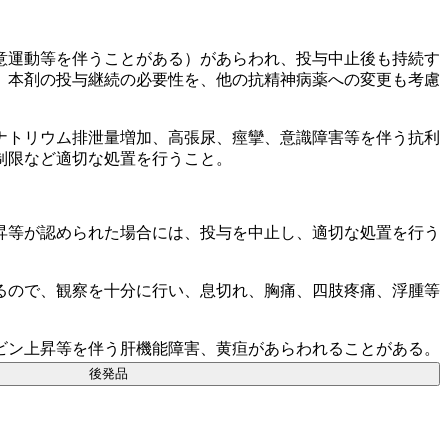
意運動等を伴うことがある）があらわれ、投与中止後も持続す
、本剤の投与継続の必要性を、他の抗精神病薬への変更も考慮
ナトリウム排泄量増加、高張尿、痙攣、意識障害等を伴う抗利
制限など適切な処置を行うこと。
昇等が認められた場合には、投与を中止し、適切な処置を行う
るので、観察を十分に行い、息切れ、胸痛、四肢疼痛、浮腫等
ビン上昇等を伴う肝機能障害、黄疸があらわれることがある。
後発品