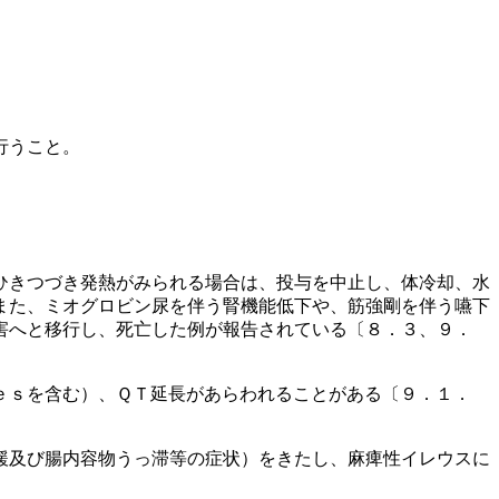
行うこと。
ひきつづき発熱がみられる場合は、投与を中止し、体冷却、水
また、ミオグロビン尿を伴う腎機能低下や、筋強剛を伴う嚥下
害へと移行し、死亡した例が報告されている〔８．３、９．
ｅｓを含む）、ＱＴ延長があらわれることがある〔９．１．
緩及び腸内容物うっ滞等の症状）をきたし、麻痺性イレウスに