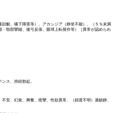
。
様顔貌、嚥下障害等）、アカシジア（静坐不能）、（５％未満
縮・頸部攣縮、後弓反張、眼球上転発作等）［異常が認められ
テンス、持続勃起。
、不安、幻覚、興奮、痙攣、性欲異常、（頻度不明）過鎮静、