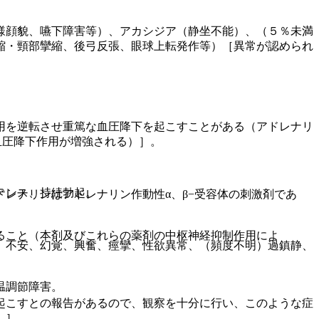
様顔貌、嚥下障害等）、アカシジア（静坐不能）、（５％未満
縮・頸部攣縮、後弓反張、眼球上転発作等）［異常が認められ
用を逆転させ重篤な血圧降下を起こすことがある（アドレナリ
血圧降下作用が増強される）］。
テンス、持続勃起。
レナリンはアドレナリン作動性α、β−受容体の刺激剤であ
ること（本剤及びこれらの薬剤の中枢神経抑制作用によ
、不安、幻覚、興奮、痙攣、性欲異常、（頻度不明）過鎮静、
温調節障害。
起こすとの報告があるので、観察を十分に行い、このような症
）］。