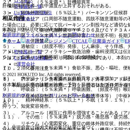
ログイン
２）． 肝臓：（５％未満＊）肝機能異常。
肝機能障害患者：血中濃度が上昇するおそれがある。
監修医師一覧
UpToDate特別割引
３）． 錐体外路症状：（５％以上＊）パーキンソン症候群
相互作用
運営会社
＊）ジスキネジア（口周部不随意運動、四肢不随意運動等の
た場合には、必要に応じて抗パーキンソン剤投与など適切な
© 2021 HOKUTO Inc. All rights reserved.
本剤は、主として薬物代謝酵素ＣＹＰ２Ｄ６及びＣＹＰ３Ａ
利用規約
プライバシーポリシー
お問い合わせ
４）． 眼：（５％未満＊）眼調節障害、（頻度不明）長期
１０．１． 併用禁忌：
ホーム
表・計算
レジメン
CTCAE
抗菌薬ガイド
E
５）． 過敏症：（頻度不明）発疹、じん麻疹、そう痒感、
アドレナリン＜アナフィラキシー救急治療・歯科浸潤又は伝
監修医師一覧
６）． 血液：（頻度不明）貧血、白血球減少。
ンはアドレナリン作動性α、β−受容体の刺激剤であり、本剤
UpToDate特別割引
運営会社
７）． 消化器：（５％未満＊）食欲不振、悪心・嘔吐、便
１０．２． 併用注意：
© 2021 HOKUTO Inc. All rights reserved.
８）． 内分泌：（５％未満＊）月経異常、体重増加、（頻
１）． アドレナリン含有歯科麻酔剤（リドカイン・アドレ
※本製品は疾病の診断・治療・予防を目的としたプログラム
り、本剤のα−受容体遮断作用により、β−受容体刺激作用が
９）． 呼吸器：（５％未満＊）呼吸困難、（頻度不明）喉
利用規約
プライバシーポリシー
お問い合わせ
２）． 中枢神経抑制剤（バルビツール酸誘導体等）［中枢
１０）． 精神神経系：（５％以上＊）不眠（１６．１％）
る）］。
抑うつ、知覚変容発作。
３）． アルコール［相互に作用を増強することがある（ア
１１）． その他：（５％未満＊）脱力感・倦怠感・疲労感
４）． リチウム［心電図変化、重症の錐体外路症状、持続
＊）発現頻度は国内文献の集計結果に基づく。
状があらわれた場合には投与を中止すること（機序は不明で