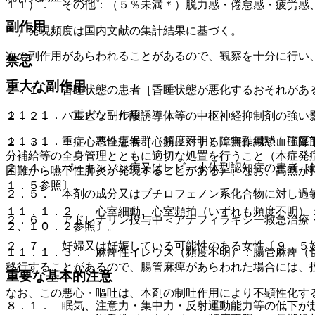
１１）． その他：（５％未満＊）脱力感・倦怠感・疲労感
副作用
＊）発現頻度は国内文献の集計結果に基づく。
次の副作用があらわれることがあるので、観察を十分に行い
禁忌
重大な副作用
２．１． 昏睡状態の患者［昏睡状態が悪化するおそれがあ
１１．１． 重大な副作用
２．２． バルビツール酸誘導体等の中枢神経抑制剤の強い
１１．１．１． 悪性症候群（頻度不明）：無動緘黙、強度
２．３． 重症心不全患者［心筋に対する障害作用や血圧降
分補給等の全身管理とともに適切な処置を行うこと（本症発
２．４． パーキンソン病又はレビー小体型認知症の患者［
困難から嚥下性肺炎が発現することがある）、なお、高熱が
１．５参照〕。
２．５． 本剤の成分又はブチロフェノン系化合物に対し過
１１．１．２． 心室細動、心室頻拍（いずれも頻度不明）
２．６． アドレナリン投与中＜アナフィラキシー救急治療
２、１０．２参照〕。
２．７． 妊婦又は妊娠している可能性のある女性〔９．５
１１．１．３． 麻痺性イレウス（頻度不明）：腸管麻痺（
移行することがあるので、腸管麻痺があらわれた場合には、
重要な基本的注意
なお、この悪心・嘔吐は、本剤の制吐作用により不顕性化す
８．１． 眠気、注意力・集中力・反射運動能力等の低下が