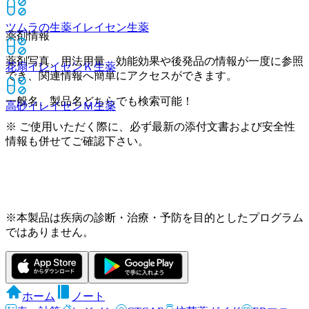
ツムラの生薬イレイセン
生薬
薬剤情報
薬剤写真、用法用量、効能効果や後発品の情報が一度に参照
花扇イレイセンＫ
生薬
でき、関連情報へ簡単にアクセスができます。
一般名、製品名どちらでも検索可能！
高砂イレイセンＭ
生薬
※ ご使用いただく際に、必ず最新の添付文書および安全性
情報も併せてご確認下さい。
※本製品は疾病の診断・治療・予防を目的としたプログラム
ではありません。
ホーム
ノート