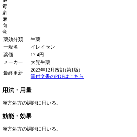
毒
劇
麻
向
覚
薬効分類
生薬
一般名
イレイセン
薬価
17.4
円
メーカー
大晃生薬
2023年12月改訂(第1版)
最終更新
添付文書のPDFはこちら
用法・用量
漢方処方の調剤に用いる。
効能・効果
漢方処方の調剤に用いる。