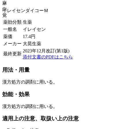
麻
向
イレイセンダイコーＭ
覚
薬効分類
生薬
一般名
イレイセン
薬価
17.4
円
メーカー
大晃生薬
2023年12月改訂(第1版)
最終更新
添付文書のPDFはこちら
用法・用量
漢方処方の調剤に用いる。
効能・効果
漢方処方の調剤に用いる。
適用上の注意、取扱い上の注意