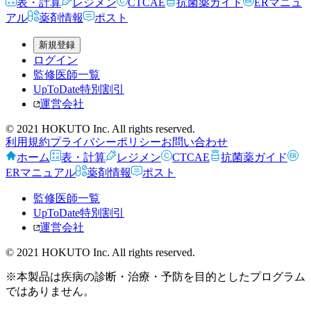
表・計算
レジメン
CTCAE
抗菌薬ガイド
ERマニュ
アル
薬剤情報
ポスト
新規登録
ログイン
監修医師一覧
UpToDate特別割引
運営会社
© 2021 HOKUTO Inc. All rights reserved.
利用規約
プライバシーポリシー
お問い合わせ
ホーム
表・計算
レジメン
CTCAE
抗菌薬ガイド
ERマニュアル
薬剤情報
ポスト
監修医師一覧
UpToDate特別割引
運営会社
© 2021 HOKUTO Inc. All rights reserved.
※本製品は疾病の診断・治療・予防を目的としたプログラム
ではありません。