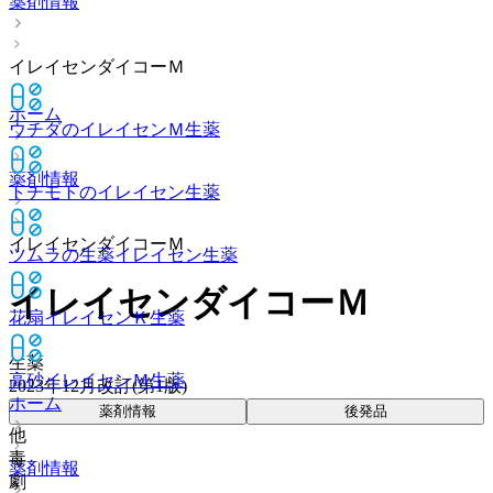
薬剤情報
イレイセンダイコーＭ
ホーム
ウチダのイレイセンＭ
生薬
薬剤情報
トチモトのイレイセン
生薬
イレイセンダイコーＭ
ツムラの生薬イレイセン
生薬
イレイセンダイコーＭ
花扇イレイセンＫ
生薬
生薬
高砂イレイセンＭ
生薬
2023年12月改訂(第1版)
ホーム
薬剤情報
後発品
他
毒
薬剤情報
劇