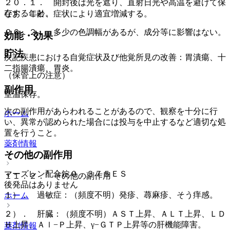
２０．１． 開封後は光を遮り、直射日光や高温を避けて保
存すること。
なお、年齢、症状により適宜増減する。
２０．２． 多少の色調幅があるが、成分等に影響はない。
効能・効果
貯法
次記疾患における自覚症状及び他覚所見の改善：胃潰瘍、十
二指腸潰瘍、胃炎。
（保管上の注意）
副作用
室温保存。
次の副作用があらわれることがあるので、観察を十分に行
ホーム
い、異常が認められた場合には投与を中止するなど適切な処
置を行うこと。
薬剤情報
その他の副作用
マーズレン配合錠０．３７５ＥＳ
１１．２． その他の副作用
後発品はありません
１）． 過敏症：（頻度不明）発疹、蕁麻疹、そう痒感。
ホーム
２）． 肝臓：（頻度不明）ＡＳＴ上昇、ＡＬＴ上昇、ＬＤ
Ｈ上昇、Ａｌ−Ｐ上昇、γ−ＧＴＰ上昇等の肝機能障害。
薬剤情報