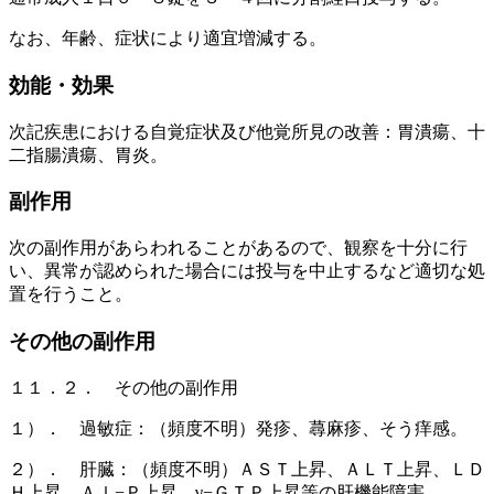
なお、年齢、症状により適宜増減する。
効能・効果
次記疾患における自覚症状及び他覚所見の改善：胃潰瘍、十
二指腸潰瘍、胃炎。
副作用
次の副作用があらわれることがあるので、観察を十分に行
い、異常が認められた場合には投与を中止するなど適切な処
置を行うこと。
その他の副作用
１１．２． その他の副作用
１）． 過敏症：（頻度不明）発疹、蕁麻疹、そう痒感。
２）． 肝臓：（頻度不明）ＡＳＴ上昇、ＡＬＴ上昇、ＬＤ
Ｈ上昇、Ａｌ−Ｐ上昇、γ−ＧＴＰ上昇等の肝機能障害。