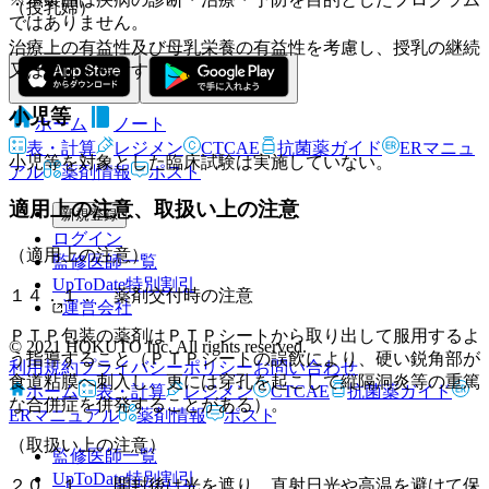
（授乳婦）
ではありません。
治療上の有益性及び母乳栄養の有益性を考慮し、授乳の継続
又は中止を検討すること。
小児等
ホーム
ノート
表・計算
レジメン
CTCAE
抗菌薬ガイド
ERマニュ
小児等を対象とした臨床試験は実施していない。
アル
薬剤情報
ポスト
適用上の注意、取扱い上の注意
新規登録
ログイン
（適用上の注意）
監修医師一覧
UpToDate特別割引
１４．１． 薬剤交付時の注意
運営会社
ＰＴＰ包装の薬剤はＰＴＰシートから取り出して服用するよ
© 2021 HOKUTO Inc. All rights reserved.
う指導すること（ＰＴＰシートの誤飲により、硬い鋭角部が
利用規約
プライバシーポリシー
お問い合わせ
食道粘膜へ刺入し、更には穿孔を起こして縦隔洞炎等の重篤
ホーム
表・計算
レジメン
CTCAE
抗菌薬ガイド
な合併症を併発することがある）。
ERマニュアル
薬剤情報
ポスト
（取扱い上の注意）
監修医師一覧
UpToDate特別割引
２０．１． 開封後は光を遮り、直射日光や高温を避けて保