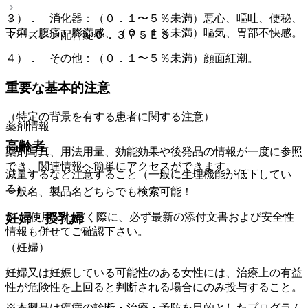
３）． 消化器：（０．１〜５％未満）悪心、嘔吐、便秘、
下痢、腹痛、膨満感、（０．１％未満）嘔気、胃部不快感。
マーズレン配合錠０．３７５ＥＳ
４）． その他：（０．１〜５％未満）顔面紅潮。
重要な基本的注意
（特定の背景を有する患者に関する注意）
薬剤情報
高齢者
薬剤写真、用法用量、効能効果や後発品の情報が一度に参照
でき、関連情報へ簡単にアクセスができます。
減量するなど注意すること（一般に生理機能が低下してい
る）。
一般名、製品名どちらでも検索可能！
※ ご使用いただく際に、必ず最新の添付文書および安全性
妊婦・授乳婦
情報も併せてご確認下さい。
（妊婦）
妊婦又は妊娠している可能性のある女性には、治療上の有益
性が危険性を上回ると判断される場合にのみ投与すること。
※本製品は疾病の診断・治療・予防を目的としたプログラム