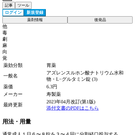
記事
ツール
ログイン
新規登録
薬剤情報
後発品
他
毒
劇
麻
向
覚
薬効分類
胃薬
アズレンスルホン酸ナトリウム水和
一般名
物・L−グルタミン錠 (3)
薬価
6.3
円
メーカー
寿製薬
2023年04月改訂(第1版)
最終更新
添付文書のPDFはこちら
用法・用量
通常成人１日６〜８錠を３〜４回に分割経口投与する。