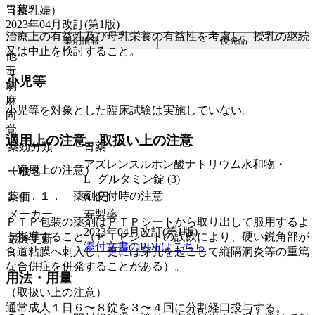
胃薬
（授乳婦）
2023年04月改訂(第1版)
治療上の有益性及び母乳栄養の有益性を考慮し、授乳の継続
薬剤情報
後発品
又は中止を検討すること。
他
毒
小児等
劇
麻
小児等を対象とした臨床試験は実施していない。
向
覚
適用上の注意、取扱い上の注意
薬効分類
胃薬
アズレンスルホン酸ナトリウム水和物・
（適用上の注意）
一般名
L−グルタミン錠 (3)
１４．１． 薬剤交付時の注意
薬価
6.3
円
メーカー
寿製薬
ＰＴＰ包装の薬剤はＰＴＰシートから取り出して服用するよ
2023年04月改訂(第1版)
う指導すること（ＰＴＰシートの誤飲により、硬い鋭角部が
最終更新
添付文書のPDFはこちら
食道粘膜へ刺入し、更には穿孔を起こして縦隔洞炎等の重篤
な合併症を併発することがある）。
用法・用量
（取扱い上の注意）
通常成人１日６〜８錠を３〜４回に分割経口投与する。