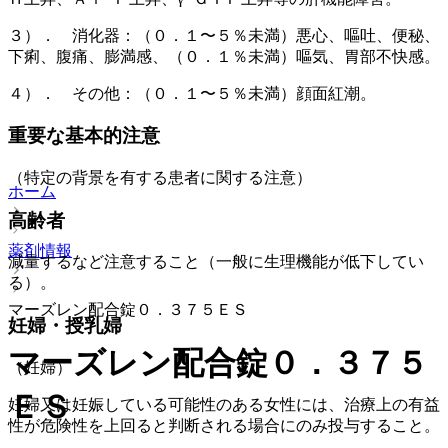
３）． 消化器：（０．１〜５％未満）悪心、嘔吐、便秘、
下痢、腹痛、膨満感、（０．１％未満）嘔気、胃部不快感。
４）． その他：（０．１〜５％未満）顔面紅潮。
重要な基本的注意
（特定の背景を有する患者に関する注意）
ホーム
高齢者
薬剤情報
減量するなど注意すること（一般に生理機能が低下してい
る）。
マーズレン配合錠０．３７５ＥＳ
妊婦・授乳婦
マーズレン配合錠０．３７５
（妊婦）
ＥＳ
妊婦又は妊娠している可能性のある女性には、治療上の有益
性が危険性を上回ると判断される場合にのみ投与すること。