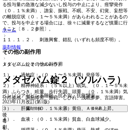
る投与量の急激な減少ないし投与の中止により、痙攣発作
（０．１％未満）、譫妄、振戦、不眠、不安、幻覚、妄想等
の離脱症状（０．１〜５％未満）があらわれることがあるの
で、投与を中止する場合には、徐々に減量するなど慎重に行
うこと〔８．２参照〕。
ホーム
１１．１．２． 刺激興奮、錯乱（いずれも頻度不明）。
薬剤情報
その他の副作用
１１．２． その他の副作用
メダゼパム錠２（ツルハラ）
１）． 過敏症：（０．１〜５％未満）発疹等。
メダゼパム錠２（ツルハラ）
２）． 精神神経系：（５％以上）眠気、（０．１〜５％未
満）ふらつき、眩暈、歩行失調、頭重、（０．１％未満）気
ベンゾジアゼピン系睡眠・抗不安・抗痙攣薬
分昂揚感、調節障害、振戦、しびれ、浅眠多夢、言語障害。
2023年11月改訂(第1版)
３）． 肝臓：（０．１％未満）黄疸、Ａｌ−Ｐ上昇。
薬剤情報
後発品
後
４）． 血液：（０．１％未満）貧血、白血球減少。
毒
劇
５）． 循環器：（０．１％未満）発汗、熱感、のぼせ。