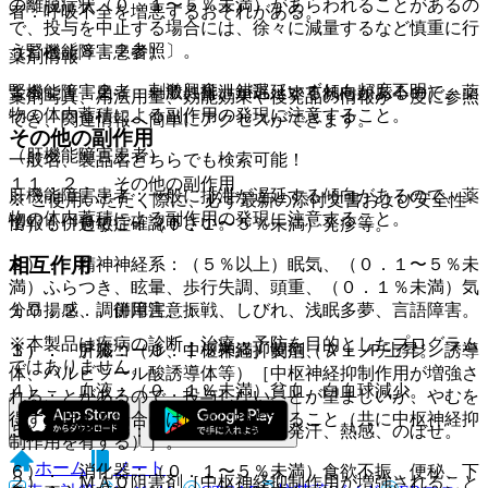
の離脱症状（０．１〜５％未満）があらわれることがあるの
者：呼吸不全を増悪するおそれがある。
で、投与を中止する場合には、徐々に減量するなど慎重に行
うこと〔８．２参照〕。
（腎機能障害患者）
薬剤情報
１１．１．２． 刺激興奮、錯乱（いずれも頻度不明）。
腎機能障害患者：一般に排泄が遅延する傾向があるので、薬
薬剤写真、用法用量、効能効果や後発品の情報が一度に参照
物の体内蓄積による副作用の発現に注意すること。
でき、関連情報へ簡単にアクセスができます。
その他の副作用
（肝機能障害患者）
一般名、製品名どちらでも検索可能！
１１．２． その他の副作用
肝機能障害患者：一般に排泄が遅延する傾向があるので、薬
※ ご使用いただく際に、必ず最新の添付文書および安全性
物の体内蓄積による副作用の発現に注意すること。
情報も併せてご確認下さい。
１）． 過敏症：（０．１〜５％未満）発疹等。
相互作用
２）． 精神神経系：（５％以上）眠気、（０．１〜５％未
満）ふらつき、眩暈、歩行失調、頭重、（０．１％未満）気
分昂揚感、調節障害、振戦、しびれ、浅眠多夢、言語障害。
１０．２． 併用注意：
※本製品は疾病の診断・治療・予防を目的としたプログラム
３）． 肝臓：（０．１％未満）黄疸、Ａｌ−Ｐ上昇。
１）． アルコール、中枢神経抑制剤（フェノチアジン誘導
ではありません。
体、バルビツール酸誘導体等）［中枢神経抑制作用が増強さ
４）． 血液：（０．１％未満）貧血、白血球減少。
れることがあるので、投与しないことが望ましいが、やむを
得ず投与する場合には慎重に投与すること（共に中枢神経抑
５）． 循環器：（０．１％未満）発汗、熱感、のぼせ。
制作用を有する）］。
ホーム
ノート
６）． 消化器：（０．１〜５％未満）食欲不振、便秘、下
２）． ＭＡＯ阻害剤［中枢神経抑制作用が増強されること