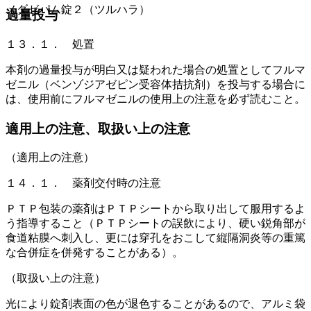
メダゼパム錠２（ツルハラ）
過量投与
１３．１． 処置
本剤の過量投与が明白又は疑われた場合の処置としてフルマ
ゼニル（ベンゾジアゼピン受容体拮抗剤）を投与する場合に
は、使用前にフルマゼニルの使用上の注意を必ず読むこと。
適用上の注意、取扱い上の注意
（適用上の注意）
１４．１． 薬剤交付時の注意
ＰＴＰ包装の薬剤はＰＴＰシートから取り出して服用するよ
う指導すること（ＰＴＰシートの誤飲により、硬い鋭角部が
食道粘膜へ刺入し、更には穿孔をおこして縦隔洞炎等の重篤
な合併症を併発することがある）。
（取扱い上の注意）
光により錠剤表面の色が退色することがあるので、アルミ袋