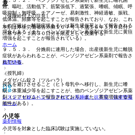
９．５．２． ベンゾジアゼピン系薬剤で新生児に哺乳困
意
難、嘔吐、活動低下、筋緊張低下、過緊張、嗜眠、傾眠、呼
吸抑制・無呼吸、チアノーゼ、易刺激性、神経過敏、振戦、
（保険給付上の注意）
低体温、頻脈等を起こすことが報告されており、なお、これ
らの症状は、離脱症状あるいは新生児仮死として報告される
本剤は厚生労働省告示第１０７号（平成１８年３月６日付）
場合もある（また、ベンゾジアゼピン系薬剤で新生児に黄疸
に基づき、１回３０日分を限度として投薬する。
増強を起こすことが報告されている）。
ホーム
９．５．３． 分娩前に連用した場合、出産後新生児に離脱
症状があらわれることが、ベンゾジアゼピン系薬剤で報告さ
れている。
薬剤情報
（授乳婦）
メダゼパム錠２（ツルハラ）
授乳を避けさせること（ヒト母乳中へ移行し、新生児に嗜
眠、体重減少等を起こすことが、他のベンゾジアゼピン系薬
剤（ジアゼパム）で報告されており、また、黄疸増強する可
レスミット錠２
ベンゾジアゼピン系睡眠・抗不安・抗痙攣薬
能性がある）。
ホーム
小児等
薬剤情報
小児等を対象とした臨床試験は実施していない。