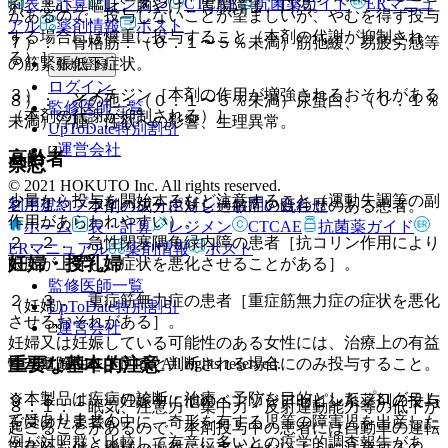
表・計算
レジメン
CTCAE
抗菌薬ガイド
ERマニュ
痢、悪心・嘔吐、胸やけ、胃腸障害、口渇。
があるので、投与しないことが望ましいが、やむを得ず投与
アル
薬剤情報
ポスト
する場合には慎重に投与すること（本剤の代謝が抑制され
７）． 骨格筋：（０．１〜５％未満）筋弛緩、易疲労感等
る）］。
の筋緊張低下症状。
新規登録
ログイン
３）． シメチジン［本剤の作用が増強されるおそれがある
８）． その他：（０．１〜５％未満）尿蛋白、（０．１％
監修医師一覧
（本剤の代謝が抑制される）］。
未満）浮腫、性欲への影響、生理異常。
UpToDate特別割引
運営会社
高齢者
禁忌
© 2021 HOKUTO Inc. All rights reserved.
少量から投与を開始するなど注意すること（運動失調等の副
利用規約
プライバシーポリシー
お問い合わせ
２．１． 本剤の成分に対し過敏症の既往歴のある患者。
作用があらわれやすい）。
ホーム
表・計算
レジメン
CTCAE
抗菌薬ガイド
２．２． 急性閉塞隅角緑内障の患者［抗コリン作用により
ERマニュアル
薬剤情報
ポスト
妊婦・授乳婦
眼圧が上昇し、症状を悪化させることがある］。
監修医師一覧
２．３． 重症筋無力症の患者［重症筋無力症の症状を悪化
（妊婦）
UpToDate特別割引
させるおそれがある］。
運営会社
妊婦又は妊娠している可能性のある女性には、治療上の有益
重要な基本的注意
© 2021 HOKUTO Inc. All rights reserved.
性が危険性を上回ると判断される場合にのみ投与すること。
※本製品は疾病の診断・治療・予防を目的としたプログラム
９．５．１． 妊娠中に他のベンゾジアゼピン系薬剤の投与
８．１． 眠気、注意力・集中力・反射運動能力等の低下が
ではありません。
を受けた患者の中に、奇形を有する児等の障害児を出産した
起こることがあるので、本剤投与中の患者には自動車の運転
例が対照群と比較して有意に多いとの疫学的調査報告があ