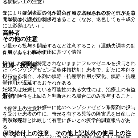
（取扱い上の注意）
る）］。
光により錠剤表面の色が退色することがあるので、アルミ袋
３）． シメチジン［本剤の作用が増強されるおそれがある
開封後は、遮光して保存すること（なお、退色しても主成分
（本剤の代謝が抑制される）］。
には影響はない）。
高齢者
その他の注意
少量から投与を開始するなど注意すること（運動失調等の副
１５．１． 臨床使用に基づく情報
作用があらわれやすい）。
投与した薬剤が特定されないままにフルマゼニルを投与され
妊婦・授乳婦
た（ベンゾジアゼピン受容体拮抗剤）患者で、新たに本剤を
投与する場合、本剤の鎮静・抗痙攣作用が変化、鎮静・抗痙
（妊婦）
攣作用が遅延するおそれがある。
妊婦又は妊娠している可能性のある女性には、治療上の有益
貯法
性が危険性を上回ると判断される場合にのみ投与すること。
９．５．１． 妊娠中に他のベンゾジアゼピン系薬剤の投与
（保管上の注意）
を受けた患者の中に、奇形を有する児等の障害児を出産した
室温保存。
例が対照群と比較して有意に多いとの疫学的調査報告があ
る。
保険給付上の注意、その他上記以外の使用上の注