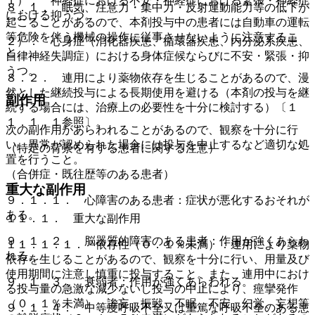
１）． 神経症における不安・神経症における緊張・神経症
８．１． 眠気、注意力・集中力・反射運動能力等の低下が
における抑うつ。
起こることがあるので、本剤投与中の患者には自動車の運転
等危険を伴う機械の操作に従事させないように注意するこ
２）． 心身症（消化器疾患、循環器疾患、内分泌系疾患、
と。
自律神経失調症）における身体症候ならびに不安・緊張・抑
うつ。
８．２． 連用により薬物依存を生じることがあるので、漫
然とした継続投与による長期使用を避ける（本剤の投与を継
副作用
続する場合には、治療上の必要性を十分に検討する）〔１
１．１．１参照〕。
次の副作用があらわれることがあるので、観察を十分に行
い、異常が認められた場合には投与を中止するなど適切な処
（特定の背景を有する患者に関する注意）
置を行うこと。
（合併症・既往歴等のある患者）
重大な副作用
９．１．１． 心障害のある患者：症状が悪化するおそれが
ある。
１１．１． 重大な副作用
９．１．２． 脳器質的障害のある患者：作用が強くあらわ
１１．１．１． 依存性（０．１％未満）：連用により薬物
れる。
依存を生じることがあるので、観察を十分に行い、用量及び
使用期間に注意し慎重に投与すること。また、連用中におけ
９．１．３． 衰弱者：作用が強くあらわれる。
る投与量の急激な減少ないし投与の中止により、痙攣発作
（０．１％未満）、譫妄、振戦、不眠、不安、幻覚、妄想等
９．１．４． 中等度呼吸不全又は重篤な呼吸不全のある患