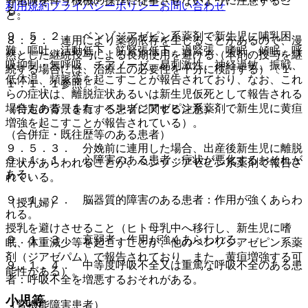
等危険を伴う機械の操作に従事させないように注意するこ
利用規約
プライバシーポリシー
お問い合わせ
る。
と。
９．５．２． ベンゾジアゼピン系薬剤で新生児に哺乳困
８．２． 連用により薬物依存を生じることがあるので、漫
難、嘔吐、活動低下、筋緊張低下、過緊張、嗜眠、傾眠、呼
然とした継続投与による長期使用を避ける（本剤の投与を継
吸抑制・無呼吸、チアノーゼ、易刺激性、神経過敏、振戦、
続する場合には、治療上の必要性を十分に検討する）〔１
低体温、頻脈等を起こすことが報告されており、なお、これ
１．１．１参照〕。
らの症状は、離脱症状あるいは新生児仮死として報告される
場合もある（また、ベンゾジアゼピン系薬剤で新生児に黄疸
（特定の背景を有する患者に関する注意）
増強を起こすことが報告されている）。
（合併症・既往歴等のある患者）
９．５．３． 分娩前に連用した場合、出産後新生児に離脱
９．１．１． 心障害のある患者：症状が悪化するおそれが
症状があらわれることが、ベンゾジアゼピン系薬剤で報告さ
ある。
れている。
９．１．２． 脳器質的障害のある患者：作用が強くあらわ
（授乳婦）
れる。
授乳を避けさせること（ヒト母乳中へ移行し、新生児に嗜
９．１．３． 衰弱者：作用が強くあらわれる。
眠、体重減少等を起こすことが、他のベンゾジアゼピン系薬
剤（ジアゼパム）で報告されており、また、黄疸増強する可
９．１．４． 中等度呼吸不全又は重篤な呼吸不全のある患
能性がある）。
者：呼吸不全を増悪するおそれがある。
小児等
（腎機能障害患者）