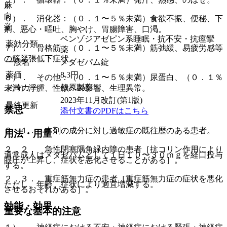
麻
向
６）． 消化器：（０．１〜５％未満）食欲不振、便秘、下
覚
痢、悪心・嘔吐、胸やけ、胃腸障害、口渇。
ベンゾジアゼピン系睡眠・抗不安・抗痙攣
薬効分類
７）． 骨格筋：（０．１〜５％未満）筋弛緩、易疲労感等
薬
の筋緊張低下症状。
一般名
メダゼパム錠
薬価
8.3
円
８）． その他：（０．１〜５％未満）尿蛋白、（０．１％
メーカー
鶴原製薬
未満）浮腫、性欲への影響、生理異常。
2023年11月改訂(第1版)
最終更新
禁忌
添付文書のPDFはこちら
２．１． 本剤の成分に対し過敏症の既往歴のある患者。
用法・用量
２．２． 急性閉塞隅角緑内障の患者［抗コリン作用により
通常成人はメダゼパムとして１日１０〜３０ｍｇを経口投与
眼圧が上昇し、症状を悪化させることがある］。
する。
２．３． 重症筋無力症の患者［重症筋無力症の症状を悪化
ただし、年齢、症状により適宜増減する。
させるおそれがある］。
効能・効果
重要な基本的注意