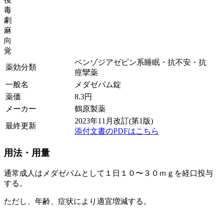
毒
劇
麻
向
覚
ベンゾジアゼピン系睡眠・抗不安・抗
薬効分類
痙攣薬
一般名
メダゼパム錠
薬価
8.3
円
メーカー
鶴原製薬
2023年11月改訂(第1版)
最終更新
添付文書のPDFはこちら
用法・用量
通常成人はメダゼパムとして１日１０〜３０ｍｇを経口投与
する。
ただし、年齢、症状により適宜増減する。