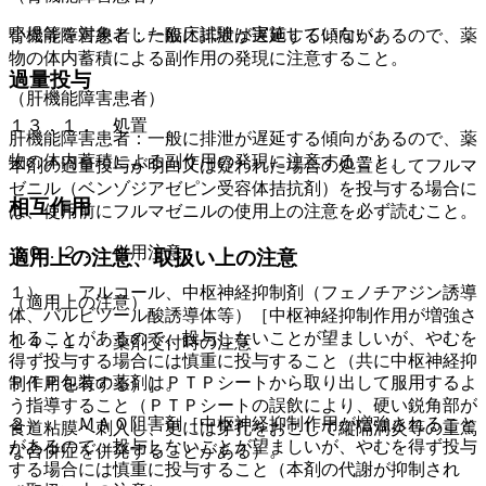
小児等を対象とした臨床試験は実施していない。
腎機能障害患者：一般に排泄が遅延する傾向があるので、薬
物の体内蓄積による副作用の発現に注意すること。
過量投与
（肝機能障害患者）
１３．１． 処置
肝機能障害患者：一般に排泄が遅延する傾向があるので、薬
物の体内蓄積による副作用の発現に注意すること。
本剤の過量投与が明白又は疑われた場合の処置としてフルマ
ゼニル（ベンゾジアゼピン受容体拮抗剤）を投与する場合に
相互作用
は、使用前にフルマゼニルの使用上の注意を必ず読むこと。
１０．２． 併用注意：
適用上の注意、取扱い上の注意
１）． アルコール、中枢神経抑制剤（フェノチアジン誘導
（適用上の注意）
体、バルビツール酸誘導体等）［中枢神経抑制作用が増強さ
れることがあるので、投与しないことが望ましいが、やむを
１４．１． 薬剤交付時の注意
得ず投与する場合には慎重に投与すること（共に中枢神経抑
ＰＴＰ包装の薬剤はＰＴＰシートから取り出して服用するよ
制作用を有する）］。
う指導すること（ＰＴＰシートの誤飲により、硬い鋭角部が
２）． ＭＡＯ阻害剤［中枢神経抑制作用が増強されること
食道粘膜へ刺入し、更には穿孔をおこして縦隔洞炎等の重篤
があるので、投与しないことが望ましいが、やむを得ず投与
な合併症を併発することがある）。
する場合には慎重に投与すること（本剤の代謝が抑制され