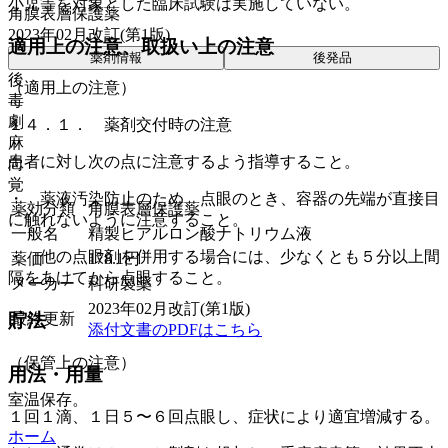
小児等を対象とした臨床試験は実施していない。
角膜表層保護薬
2023年02月改訂(第1版)
適用上の注意、取扱い上の注意
薬剤情報
後発品
後
（適用上の注意）
毒
劇
１４．１． 薬剤交付時の注意
麻
患者に対し次の点に注意するよう指導すること。
向
覚
・ 薬液汚染防止のため、点眼のとき、容器の先端が直接目
薬効分類
角膜表層保護薬
に触れないように注意すること。
一般名
精製ヒアルロン酸ナトリウム液
・ 他の点眼剤を併用する場合には、少なくとも５分以上間
薬価
178.1
円
隔をあけてから点眼すること。
メーカー
科研製薬
2023年02月改訂(第1版)
最終更新
貯法
添付文書のPDFはこちら
（保管上の注意）
用法・用量
室温保存。
１回１滴、１日５〜６回点眼し、症状により適宜増減する。
ホーム