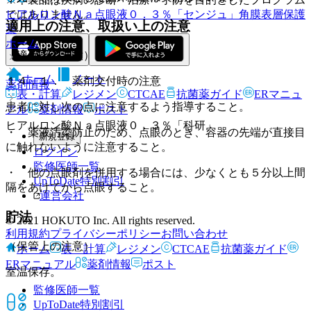
ではありません。
ヒアルロン酸Ｎａ点眼液０．３％「センジュ」
角膜表層保護
適用上の注意、取扱い上の注意
薬
ホーム
（適用上の注意）
ホーム
ノート
１４．１． 薬剤交付時の注意
薬剤情報
表・計算
レジメン
CTCAE
抗菌薬ガイド
ERマニュ
患者に対し次の点に注意するよう指導すること。
アル
薬剤情報
ポスト
ヒアルロン酸Ｎａ点眼液０．３％「科研」
・ 薬液汚染防止のため、点眼のとき、容器の先端が直接目
新規登録
に触れないように注意すること。
ログイン
監修医師一覧
・ 他の点眼剤を併用する場合には、少なくとも５分以上間
UpToDate特別割引
隔をあけてから点眼すること。
運営会社
貯法
© 2021 HOKUTO Inc. All rights reserved.
利用規約
プライバシーポリシー
お問い合わせ
（保管上の注意）
ホーム
表・計算
レジメン
CTCAE
抗菌薬ガイド
ERマニュアル
薬剤情報
ポスト
室温保存。
監修医師一覧
UpToDate特別割引