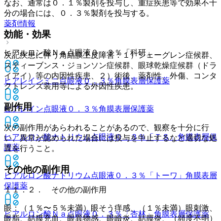
なお、通常は０．１％製剤を投与し、重症疾患等で効果不十
分の場合には、０．３％製剤を投与する。
薬剤情報
効能・効果
ヒアルロン酸Ｎａ点眼液０．３％「科研」
次記疾患に伴う角結膜上皮障害：１）シェーグレン症候群、
スティーブンス・ジョンソン症候群、眼球乾燥症候群（ドラ
イアイ）等の内因性疾患、２）術後、薬剤性、外傷、コンタ
ヒアレインミニ点眼液０．３％
角膜表層保護薬
クトレンズ装用等による外因性疾患。
副作用
ヒアレイン点眼液０．３％
角膜表層保護薬
次の副作用があらわれることがあるので、観察を十分に行
ヒアルロン酸ナトリウム点眼液０．３％「ＴＳ」
角膜表層保
い、異常が認められた場合には投与を中止するなど適切な処
護薬
置を行うこと。
その他の副作用
ヒアルロン酸ナトリウム点眼液０．３％「トーワ」
角膜表層
保護薬
１１．２． その他の副作用
眼：（１％〜５％未満）眼そう痒感、（１％未満）眼刺激、
ヒアルロン酸Ｎａ点眼液０．３％「杏林」
角膜表層保護薬
眼脂、結膜充血、眼異物感、眼瞼炎、結膜炎、（頻度不明）