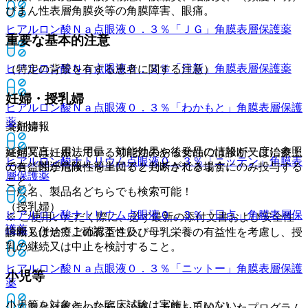
びまん性表層角膜炎等の角膜障害、眼痛。
ヒアルロン酸Ｎａ点眼液０．３％「ＪＧ」
角膜表層保護薬
重要な基本的注意
ヒアルロン酸Ｎａ点眼液０．３％「日新」
角膜表層保護薬
（特定の背景を有する患者に関する注意）
妊婦・授乳婦
ヒアルロン酸Ｎａ点眼液０．３％「わかもと」
角膜表層保護
薬
薬剤情報
（妊婦）
薬剤写真、用法用量、効能効果や後発品の情報が一度に参照
妊婦又は妊娠している可能性のある女性には診断又は治療上
ヒアルロン酸ナトリウム点眼液０．３％「ニッテン」
角膜表
でき、関連情報へ簡単にアクセスができます。
の有益性が危険性を上回ると判断される場合にのみ投与する
層保護薬
こと。
一般名、製品名どちらでも検索可能！
（授乳婦）
ヒアルロン酸ナトリウム点眼液０．３％「日点」
角膜表層保
※ ご使用いただく際に、必ず最新の添付文書および安全性
護薬
情報も併せてご確認下さい。
診断又は治療上の有益性及び母乳栄養の有益性を考慮し、授
乳の継続又は中止を検討すること。
ヒアルロン酸Ｎａ点眼液０．３％「ニットー」
角膜表層保護
小児等
薬
小児等を対象とした臨床試験は実施していない。
※本製品は疾病の診断・治療・予防を目的としたプログラム