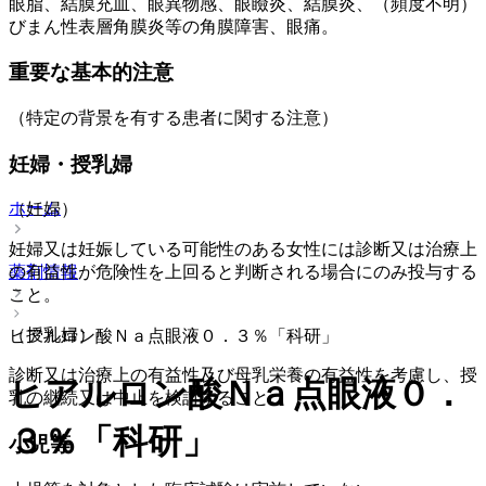
眼脂、結膜充血、眼異物感、眼瞼炎、結膜炎、（頻度不明）
びまん性表層角膜炎等の角膜障害、眼痛。
重要な基本的注意
（特定の背景を有する患者に関する注意）
妊婦・授乳婦
ホーム
（妊婦）
妊婦又は妊娠している可能性のある女性には診断又は治療上
薬剤情報
の有益性が危険性を上回ると判断される場合にのみ投与する
こと。
（授乳婦）
ヒアルロン酸Ｎａ点眼液０．３％「科研」
診断又は治療上の有益性及び母乳栄養の有益性を考慮し、授
ヒアルロン酸Ｎａ点眼液０．
乳の継続又は中止を検討すること。
３％「科研」
小児等