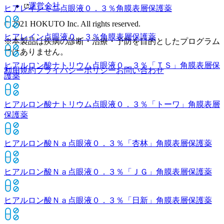
運営会社
ヒアレインミニ点眼液０．３％
角膜表層保護薬
© 2021 HOKUTO Inc. All rights reserved.
ヒアレイン点眼液０．３％
角膜表層保護薬
※本製品は疾病の診断・治療・予防を目的としたプログラム
ではありません。
ヒアルロン酸ナトリウム点眼液０．３％「ＴＳ」
角膜表層保
利用規約
プライバシーポリシー
お問い合わせ
護薬
ヒアルロン酸ナトリウム点眼液０．３％「トーワ」
角膜表層
保護薬
ヒアルロン酸Ｎａ点眼液０．３％「杏林」
角膜表層保護薬
ヒアルロン酸Ｎａ点眼液０．３％「ＪＧ」
角膜表層保護薬
ヒアルロン酸Ｎａ点眼液０．３％「日新」
角膜表層保護薬