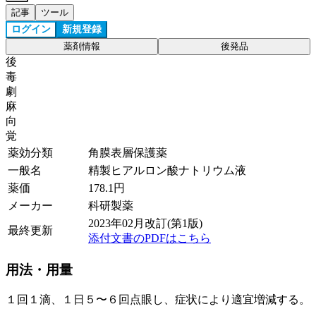
記事
ツール
ログイン
新規登録
薬剤情報
後発品
後
毒
劇
麻
向
覚
薬効分類
角膜表層保護薬
一般名
精製ヒアルロン酸ナトリウム液
薬価
178.1
円
メーカー
科研製薬
2023年02月改訂(第1版)
最終更新
添付文書のPDFはこちら
用法・用量
１回１滴、１日５〜６回点眼し、症状により適宜増減する。