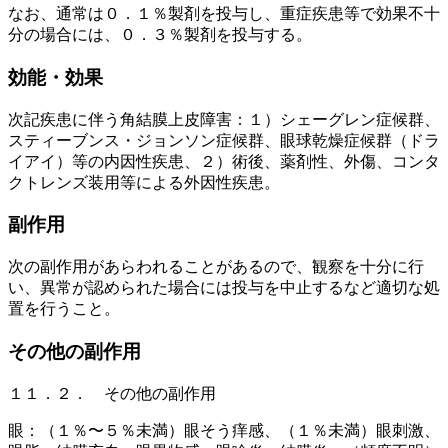
なお、通常は０．１％製剤を投与し、重症疾患等で効果不十
分の場合には、０．３％製剤を投与する。
効能・効果
次記疾患に伴う角結膜上皮障害：１）シェーグレン症候群、
スティーブンス・ジョンソン症候群、眼球乾燥症候群（ドラ
イアイ）等の内因性疾患、２）術後、薬剤性、外傷、コンタ
クトレンズ装用等による外因性疾患。
副作用
次の副作用があらわれることがあるので、観察を十分に行
い、異常が認められた場合には投与を中止するなど適切な処
置を行うこと。
その他の副作用
１１．２． その他の副作用
眼：（１％〜５％未満）眼そう痒感、（１％未満）眼刺激、