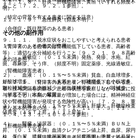
１１．１．８． 肝炎、肝機能障害、黄疸（いずれも頻度不
ること〔７．２、９．２．１参照〕。
明）。
（特定の背景を有する患者に関する注意）
１１．１．９． 急性膵炎（頻度不明）。
（合併症・既往歴等のある患者）
その他の副作用
９．１．１． 脱水症状をおこしやすいと考えられる患者
１１．２． その他の副作用
（腎障害のある患者又は腎機能低下している患者、高齢者
等）：適切な水分補給を行うこと〔９．２．１、９．８高齢
１）． 過敏症：（０．１％未満）発熱、発疹、水疱、紅
者の項参照〕。
斑、蕁麻疹、そう痒、（頻度不明）固定薬疹、光線過敏症。
（腎機能障害患者）
２）． 血液：（０．１％〜５％未満）貧血、白血球増多、
好酸球増多、（０．１％未満）リンパ球増多、血小板増多、
９．２．１． 腎障害のある患者、腎機能低下している患
顆粒球減少、血小板減少、好塩基球増多、リンパ球減少、
者：投与間隔を調節し、患者の状態を観察しながら慎重に投
（頻度不明）出血、紫斑。
与すること（本剤の曝露量が増加した場合には、精神神経症
状や腎機能障害が発現する危険性が高い）〔７．２、８．重
３）． 肝臓：（０．１％〜５％未満）肝腫大、肝機能検査
要な基本的注意の項、９．１．１、１１．１．３、１１．
値異常（ＡＳＴ上昇、ＡＬＴ上昇等）。
１．４、１３．１、１６．６．１参照〕。
４）． 腎臓・泌尿器：（０．１％〜５％未満）ＢＵＮ上
（肝機能障害患者）
昇、（０．１％未満）血清クレアチニン値上昇、血尿、尿円
柱、蛋白尿、膿尿、排尿困難、（頻度不明）乏尿、結晶尿、
９．３．１． 肝障害のある患者：肝障害が増悪するおそれ