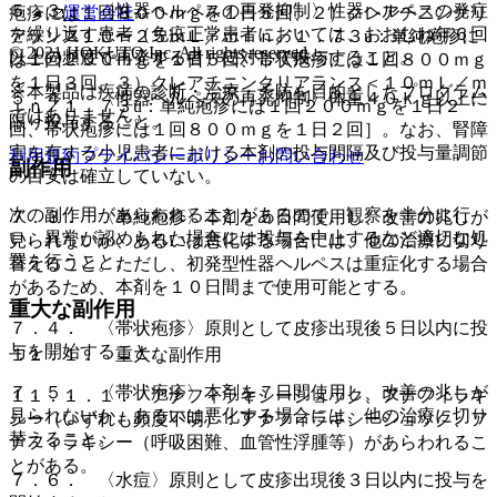
５．３． 〈性器ヘルペスの再発抑制〉性器ヘルペスの発症
疱疹には１回８００ｍｇを１日５回、２）クレアチニンクリ
運営会社
を繰り返す患者（免疫正常患者においては、おおむね年６回
アランス１０〜２５ｍＬ／ｍｉｎ／１．７３u：単純疱疹に
© 2021 HOKUTO Inc. All rights reserved.
以上の頻度で再発する者）に対して投与すること。
は１回２００ｍｇを１日５回、帯状疱疹には１回８００ｍｇ
を１日３回、３）クレアチニンクリアランス＜１０ｍＬ／ｍ
※本製品は疾病の診断・治療・予防を目的としたプログラム
５．４． 〈性器ヘルペスの再発抑制〉体重４０ｋｇ以上に
ｉｎ／１．７３u：単純疱疹には１回２００ｍｇを１日２
ではありません。
限り投与すること。
回、帯状疱疹には１回８００ｍｇを１日２回］。なお、腎障
害を有する小児患者における本剤の投与間隔及び投与量調節
利用規約
プライバシーポリシー
お問い合わせ
副作用
の目安は確立していない。
次の副作用があらわれることがあるので、観察を十分に行
７．３． 〈単純疱疹〉本剤を５日間使用し、改善の兆しが
い、異常が認められた場合には投与を中止するなど適切な処
見られないか、あるいは悪化する場合には、他の治療に切り
置を行うこと。
替えること。ただし、初発型性器ヘルペスは重症化する場合
があるため、本剤を１０日間まで使用可能とする。
重大な副作用
７．４． 〈帯状疱疹〉原則として皮疹出現後５日以内に投
与を開始すること。
１１．１． 重大な副作用
７．５． 〈帯状疱疹〉本剤を７日間使用し、改善の兆しが
１１．１．１． アナフィラキシーショック、アナフィラキ
見られないか、あるいは悪化する場合には、他の治療に切り
シー（いずれも頻度不明）：アナフィラキシーショック、ア
替えること。
ナフィラキシー（呼吸困難、血管性浮腫等）があらわれるこ
とがある。
７．６． 〈水痘〉原則として皮疹出現後３日以内に投与を