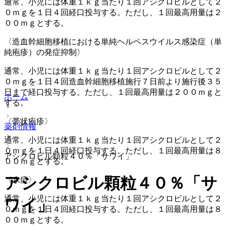
通常、小児には体重１ｋｇ当たり１回アシクロビルとして２
０ｍｇを１日４回経口投与する。ただし、１回最高用量は２
００ｍｇとする。
〈造血幹細胞移植における単純ヘルペスウイルス感染症（単
純疱疹）の発症抑制〉
通常、小児には体重１ｋｇ当たり１回アシクロビルとして２
０ｍｇを１日４回造血幹細胞移植施行７日前より施行後３５
日まで経口投与する。ただし、１回最高用量は２００ｍｇと
ホーム
する。
〈帯状疱疹〉
薬剤情報
通常、小児には体重１ｋｇ当たり１回アシクロビルとして２
０ｍｇを１日４回経口投与する。ただし、１回最高用量は８
アシクロビル顆粒４０％「サワイ」
００ｍｇとする。
アシクロビル顆粒４０％「サ
〈水痘〉
通常、小児には体重１ｋｇ当たり１回アシクロビルとして２
ワイ」
０ｍｇを１日４回経口投与する。ただし、１回最高用量は８
００ｍｇとする。