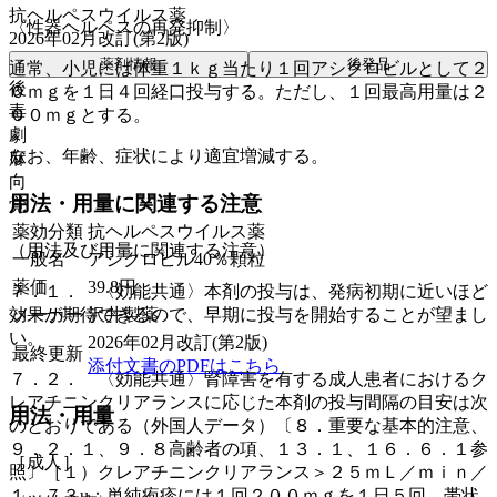
抗ヘルペスウイルス薬
〈性器ヘルペスの再発抑制〉
2026年02月改訂(第2版)
薬剤情報
後発品
通常、小児には体重１ｋｇ当たり１回アシクロビルとして２
後
０ｍｇを１日４回経口投与する。ただし、１回最高用量は２
毒
００ｍｇとする。
劇
なお、年齢、症状により適宜増減する。
麻
向
用法・用量に関連する注意
覚
薬効分類
抗ヘルペスウイルス薬
（用法及び用量に関連する注意）
一般名
アシクロビル40％顆粒
薬価
39.8
円
７．１． 〈効能共通〉本剤の投与は、発病初期に近いほど
効果が期待できるので、早期に投与を開始することが望まし
メーカー
沢井製薬
い。
2026年02月改訂(第2版)
最終更新
添付文書のPDFはこちら
７．２． 〈効能共通〉腎障害を有する成人患者におけるク
レアチニンクリアランスに応じた本剤の投与間隔の目安は次
用法・用量
のとおりである（外国人データ）〔８．重要な基本的注意、
９．２．１、９．８高齢者の項、１３．１、１６．６．１参
［成人］
照〕［１）クレアチニンクリアランス＞２５ｍＬ／ｍｉｎ／
１．７３u：単純疱疹には１回２００ｍｇを１日５回、帯状