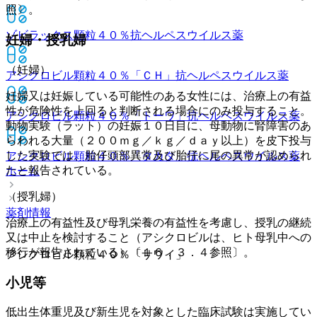
照〕。
ゾビラックス顆粒４０％
抗ヘルペスウイルス薬
妊婦・授乳婦
（妊婦）
アシクロビル顆粒４０％「ＣＨ」
抗ヘルペスウイルス薬
妊婦又は妊娠している可能性のある女性には、治療上の有益
性が危険性を上回ると判断される場合にのみ投与すること。
アシクロビル顆粒４０％「トーワ」
抗ヘルペスウイルス薬
動物実験（ラット）の妊娠１０日目に、母動物に腎障害のあ
らわれる大量（２００ｍｇ／ｋｇ／ｄａｙ以上）を皮下投与
した実験では、胎仔頭部異常及び胎仔に尾の異常が認められ
アシクロビル顆粒４０％「タカタ」
抗ヘルペスウイルス薬
たと報告されている。
ホーム
（授乳婦）
薬剤情報
治療上の有益性及び母乳栄養の有益性を考慮し、授乳の継続
又は中止を検討すること（アシクロビルは、ヒト母乳中への
移行が報告されている）〔１６．３．４参照〕。
アシクロビル顆粒４０％「サワイ」
小児等
低出生体重児及び新生児を対象とした臨床試験は実施してい