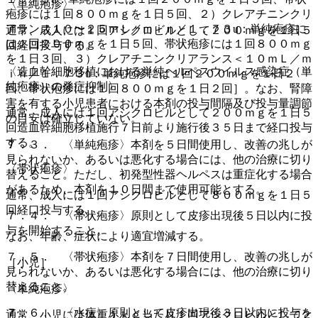
〈単純疱疹〉
疱疹には１回８００ｍｇを１日５回、２）クレアチニンクリ
アランス１０〜２５ｍＬ／ｍｉｎ／１．７３u：単純疱疹に
通常、成人には１回アシクロビルとして２００ｍｇを１日５
は１回２００ｍｇを１日５回、帯状疱疹には１回８００ｍｇ
回経口投与する。
を１日３回、３）クレアチニンクリアランス＜１０ｍＬ／ｍ
〈造血幹細胞移植における単純ヘルペスウイルス感染症（単
ｉｎ／１．７３u：単純疱疹には１回２００ｍｇを１日２
純疱疹）の発症抑制〉
回、帯状疱疹には１回８００ｍｇを１日２回］。なお、腎障
害を有する小児患者における本剤の投与間隔及び投与量調節
通常、成人には１回アシクロビルとして２００ｍｇを１日５
の目安は確立していない。
回造血幹細胞移植施行７日前より施行後３５日まで経口投与
する。
７．３． 〈単純疱疹〉本剤を５日間使用し、改善の兆しが
見られないか、あるいは悪化する場合には、他の治療に切り
〈帯状疱疹〉
替えること。ただし、初発型性器ヘルペスは重症化する場合
があるため、本剤を１０日間まで使用可能とする。
通常、成人には１回アシクロビルとして８００ｍｇを１日５
回経口投与する。
７．４． 〈帯状疱疹〉原則として皮疹出現後５日以内に投
与を開始すること。
なお、年齢、症状により適宜増減する。
７．５． 〈帯状疱疹〉本剤を７日間使用し、改善の兆しが
［小児］
見られないか、あるいは悪化する場合には、他の治療に切り
替えること。
〈単純疱疹〉
７．６． 〈水痘〉原則として皮疹出現後３日以内に投与を
通常、小児には体重１ｋｇ当たり１回アシクロビルとして２