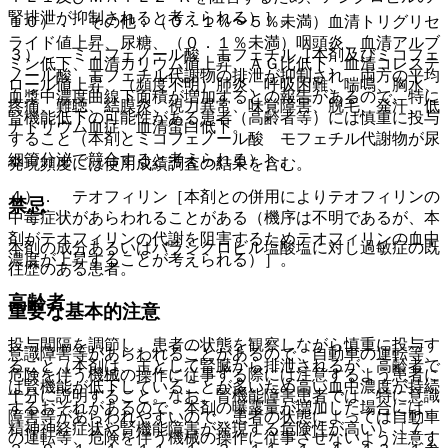
腎排泄が抑制されると考えられる）］。
１０）． その他：（０．１％〜５％未満）血清トリグリセ
ライド値上昇、尿糖、（０．１％未満）咽頭炎、血清アルブ
３）． ミコフェノール酸 モフェチル［本剤及びミコフェ
ミン低下、血清カリウム値上昇、ＡＧ比低下、血清コレステ
ノール酸 モフェチル代謝物の排泄が抑制され、両方の平均
ロール値上昇、（頻度不明）肺炎、呼吸困難、喘鳴、胸水、
血漿中濃度曲線下面積が増加するとの報告があるので、特に
疼痛、難聴、結膜炎、視力異常、味覚障害、脱毛、発汗、低
腎機能低下の可能性がある患者（高齢者等）には慎重に投与
ナトリウム血症、血清蛋白低下。
すること（本剤とミコフェノール酸 モフェチル代謝物が尿
細管分泌で競合すると考えられる）］。
発現頻度には使用成績調査の結果を含む。
４）． テオフィリン［本剤との併用によりテオフィリンの
禁忌
中毒症状があらわれることがある（機序は不明であるが、本
剤がテオフィリンの代謝を阻害するためテオフィリンの血中
本剤の成分あるいはバラシクロビル塩酸塩に対し過敏症の既
濃度が上昇することが考えられる）］。
往歴のある患者。
高齢者
重要な基本的注意
投与間隔を調節し、患者の状態を観察しながら慎重に投与す
意識障害等があらわれることがあるので、自動車の運転等、
ること（本剤は、主として腎臓から排泄されるが、高齢者で
危険を伴う機械の操作に従事する際には注意するよう患者に
は腎機能が低下していることが多いため高い血中濃度が持続
十分に説明すること。なお、腎機能障害患者では、特に意識
するおそれがあるので、本剤の曝露量が増加した場合には、
障害等があらわれやすいので、患者の状態によっては自動車
精神神経症状や腎機能障害が発現する危険性が高い）〔７．
の運転等、危険を伴う機械の操作に従事させないよう注意す