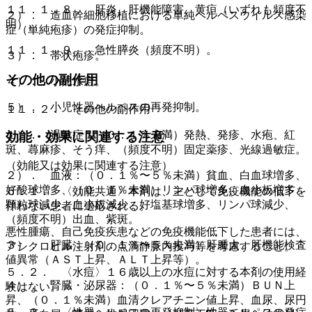
１１．１．８． 肝炎、肝機能障害、黄疸（いずれも頻度不
２）． 造血幹細胞移植における単純ヘルペスウイルス感染
明）。
症（単純疱疹）の発症抑制。
１１．１．９． 急性膵炎（頻度不明）。
３）． 帯状疱疹。
その他の副作用
４）． 小児水痘。
５）． 小児性器ヘルペスの再発抑制。
１１．２． その他の副作用
１）． 過敏症：（０．１％未満）発熱、発疹、水疱、紅
効能・効果に関連する注意
斑、蕁麻疹、そう痒、（頻度不明）固定薬疹、光線過敏症。
（効能又は効果に関連する注意）
２）． 血液：（０．１％〜５％未満）貧血、白血球増多、
好酸球増多、（０．１％未満）リンパ球増多、血小板増多、
５．１． 〈効能共通〉本剤は、主として免疫機能の低下を
顆粒球減少、血小板減少、好塩基球増多、リンパ球減少、
伴わない患者に適応される。
（頻度不明）出血、紫斑。
悪性腫瘍、自己免疫疾患などの免疫機能低下した患者には、
３）． 肝臓：（０．１％〜５％未満）肝腫大、肝機能検査
アシクロビル注射剤の点滴静脈内投与等を考慮すること。
値異常（ＡＳＴ上昇、ＡＬＴ上昇等）。
５．２． 〈水痘〉１６歳以上の水痘に対する本剤の使用経
４）． 腎臓・泌尿器：（０．１％〜５％未満）ＢＵＮ上
験はない。
昇、（０．１％未満）血清クレアチニン値上昇、血尿、尿円