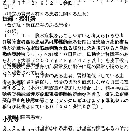
２、９．１．１、１１．１．３、１１．１．４、１３．１参
ること〔７．２、９．２．１参照〕。
照〕。
（特定の背景を有する患者に関する注意）
妊婦・授乳婦
（合併症・既往歴等のある患者）
（妊婦）
９．１．１． 脱水症状をおこしやすいと考えられる患者
（腎障害のある患者又は腎機能低下している患者、高齢者
妊婦又は妊娠している可能性のある女性には、治療上の有益
等）：適切な水分補給を行うこと〔９．２．１、９．８高齢
性が危険性を上回ると判断される場合にのみ投与すること。
者の項参照〕。
動物実験（ラット）の妊娠１０日目に、母動物に腎障害のあ
らわれる大量（２００ｍｇ／ｋｇ／ｄａｙ以上）を皮下投与
（腎機能障害患者）
した実験では、胎仔頭部異常及び胎仔に尾の異常が認められ
たと報告されている。
９．２．１． 腎障害のある患者、腎機能低下している患
者：投与間隔を調節し、患者の状態を観察しながら慎重に投
（授乳婦）
与すること（本剤の曝露量が増加した場合には、精神神経症
状や腎機能障害が発現する危険性が高い）〔７．２、８．重
治療上の有益性及び母乳栄養の有益性を考慮し、授乳の継続
要な基本的注意の項、９．１．１、１１．１．３、１１．
又は中止を検討すること（アシクロビルは、ヒト母乳中への
１．４、１３．１、１６．６．１参照〕。
移行が報告されている）〔１６．３．４参照〕。
（肝機能障害患者）
小児等
９．３．１． 肝障害のある患者：肝障害が増悪するおそれ