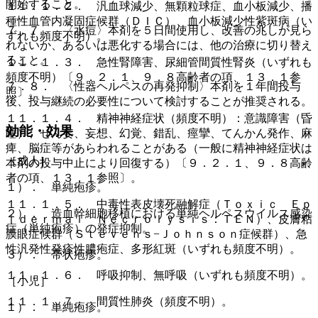
開始すること。
１１．１．２． 汎血球減少、無顆粒球症、血小板減少、播
種性血管内凝固症候群（ＤＩＣ）、血小板減少性紫斑病（い
７．７． 〈水痘〉本剤を５日間使用し、改善の兆しが見ら
ずれも頻度不明）。
れないか、あるいは悪化する場合には、他の治療に切り替え
ること。
１１．１．３． 急性腎障害、尿細管間質性腎炎（いずれも
頻度不明）〔９．２．１、９．８高齢者の項、１３．１参
７．８． 〈性器ヘルペスの再発抑制〉本剤を１年間投与
照〕。
後、投与継続の必要性について検討することが推奨される。
１１．１．４． 精神神経症状（頻度不明）：意識障害（昏
効能・効果
睡）、せん妄、妄想、幻覚、錯乱、痙攣、てんかん発作、麻
痺、脳症等があらわれることがある（一般に精神神経症状は
［成人］
本剤の投与中止により回復する）〔９．２．１、９．８高齢
者の項、１３．１参照〕。
１）． 単純疱疹。
１１．１．５． 中毒性表皮壊死融解症（Ｔｏｘｉｃ Ｅｐ
２）． 造血幹細胞移植における単純ヘルペスウイルス感染
ｉｄｅｒｍａｌ Ｎｅｃｒｏｌｙｓｉｓ：ＴＥＮ）、皮膚粘
症（単純疱疹）の発症抑制。
膜眼症候群（Ｓｔｅｖｅｎｓ−Ｊｏｈｎｓｏｎ症候群）、急
性汎発性発疹性膿疱症、多形紅斑（いずれも頻度不明）。
３）． 帯状疱疹。
１１．１．６． 呼吸抑制、無呼吸（いずれも頻度不明）。
［小児］
１１．１．７． 間質性肺炎（頻度不明）。
１）． 単純疱疹。