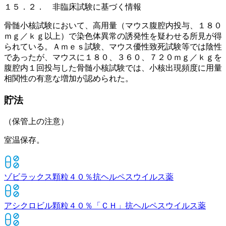
１５．２． 非臨床試験に基づく情報
骨髄小核試験において、高用量（マウス腹腔内投与、１８０
ｍｇ／ｋｇ以上）で染色体異常の誘発性を疑わせる所見が得
られている。Ａｍｅｓ試験、マウス優性致死試験等では陰性
であったが、マウスに１８０、３６０、７２０ｍｇ／ｋｇを
腹腔内１回投与した骨髄小核試験では、小核出現頻度に用量
相関性の有意な増加が認められた。
貯法
（保管上の注意）
室温保存。
ゾビラックス顆粒４０％
抗ヘルペスウイルス薬
アシクロビル顆粒４０％「ＣＨ」
抗ヘルペスウイルス薬