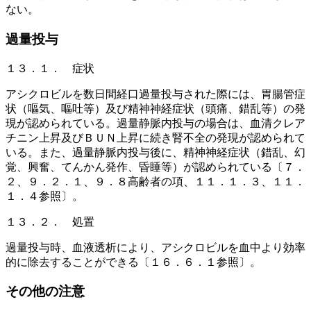
ない。
過量投与
１３．１． 症状
アシクロビルを数日間経口過量投与された際には、胃腸管症
状（嘔気、嘔吐等）及び精神神経症状（頭痛、錯乱等）の発
現が認められている。過量静脈内投与の場合は、血清クレア
チニン上昇及びＢＵＮ上昇に続き腎不全の発現が認められて
いる。また、過量静脈内投与後に、精神神経症状（錯乱、幻
覚、興奮、てんかん発作、昏睡等）が認められている〔７．
２、９．２．１、９．８高齢者の項、１１．１．３、１１．
１．４参照〕。
１３．２． 処置
過量投与時、血液透析により、アシクロビルを血中より効率
的に除去することができる〔１６．６．１参照〕。
その他の注意