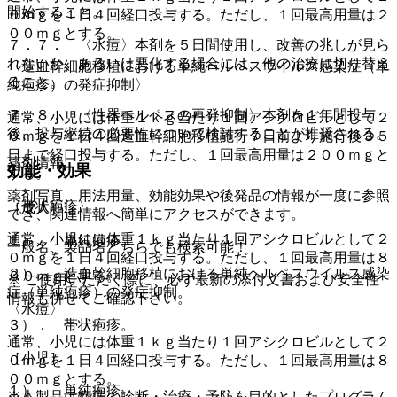
開始すること。
０ｍｇを１日４回経口投与する。ただし、１回最高用量は２
００ｍｇとする。
７．７． 〈水痘〉本剤を５日間使用し、改善の兆しが見ら
れないか、あるいは悪化する場合には、他の治療に切り替え
〈造血幹細胞移植における単純ヘルペスウイルス感染症（単
ること。
純疱疹）の発症抑制〉
７．８． 〈性器ヘルペスの再発抑制〉本剤を１年間投与
通常、小児には体重１ｋｇ当たり１回アシクロビルとして２
後、投与継続の必要性について検討することが推奨される。
０ｍｇを１日４回造血幹細胞移植施行７日前より施行後３５
日まで経口投与する。ただし、１回最高用量は２００ｍｇと
薬剤情報
効能・効果
する。
薬剤写真、用法用量、効能効果や後発品の情報が一度に参照
〈帯状疱疹〉
［成人］
でき、関連情報へ簡単にアクセスができます。
通常、小児には体重１ｋｇ当たり１回アシクロビルとして２
１）． 単純疱疹。
一般名、製品名どちらでも検索可能！
０ｍｇを１日４回経口投与する。ただし、１回最高用量は８
２）． 造血幹細胞移植における単純ヘルペスウイルス感染
００ｍｇとする。
※ ご使用いただく際に、必ず最新の添付文書および安全性
症（単純疱疹）の発症抑制。
情報も併せてご確認下さい。
〈水痘〉
３）． 帯状疱疹。
通常、小児には体重１ｋｇ当たり１回アシクロビルとして２
［小児］
０ｍｇを１日４回経口投与する。ただし、１回最高用量は８
００ｍｇとする。
１）． 単純疱疹。
※本製品は疾病の診断・治療・予防を目的としたプログラム