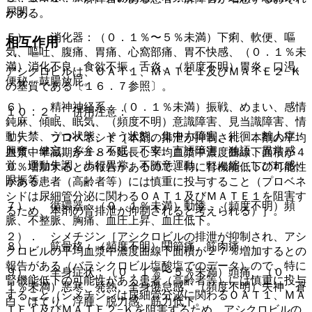
尿閉。
がある。
５）． 消化器：（０．１％〜５％未満）下痢、軟便、嘔
相互作用
気、嘔吐、腹痛、胃痛、心窩部痛、胃不快感、（０．１％未
満）消化不良、食欲不振、舌炎、（頻度不明）胃炎、口渇、
アシクロビルは、ＯＡＴ１、ＭＡＴＥ１及びＭＡＴＥ２−Ｋ
便秘、鼓腸放屁。
の基質である〔１６．７参照〕。
６）． 精神神経系：（０．１％未満）振戦、めまい、感情
１０．２． 併用注意：
鈍麻、傾眠、眠気、（頻度不明）意識障害、見当識障害、情
動失禁、うつ状態、そう状態、集中力障害、徘徊、離人症、
１）． プロベネシド［本剤の排泄が抑制され、本剤の平均
興奮、健忘、多弁、不眠、不安、言語障害、独語、異常感
血漿中半減期が１８％延長し平均血漿中濃度曲線下面積が４
覚、運動失調、歩行異常、不随意運動、れん縮、しびれ感、
０％増加するとの報告があるので、特に腎機能低下の可能性
眼振等。
がある患者（高齢者等）には慎重に投与すること（プロベネ
シドは尿細管分泌に関わるＯＡＴ１及びＭＡＴＥ１を阻害す
７）． 循環器：（０．１％未満）動悸、（頻度不明）頻
るため、本剤の腎排泄が抑制されると考えられる）］。
脈、不整脈、胸痛、血圧上昇、血圧低下。
２）． シメチジン［アシクロビルの排泄が抑制され、アシ
８）． 筋骨格：（頻度不明）関節痛、筋肉痛。
クロビルの平均血漿中濃度曲線下面積が２７％増加するとの
報告がある（バラシクロビル塩酸塩でのデータ）ので、特に
９）． 全身症状：（０．１％〜５％未満）頭痛、（０．
腎機能低下の可能性がある患者（高齢者等）には慎重に投与
１％未満）悪寒、発熱、全身倦怠感、（頻度不明）失神、蒼
すること（シメチジンは尿細管分泌に関わるＯＡＴ１、ＭＡ
白、ほてり、浮腫、脱力感、筋力低下。
ＴＥ１及びＭＡＴＥ２−Ｋを阻害するため、アシクロビルの