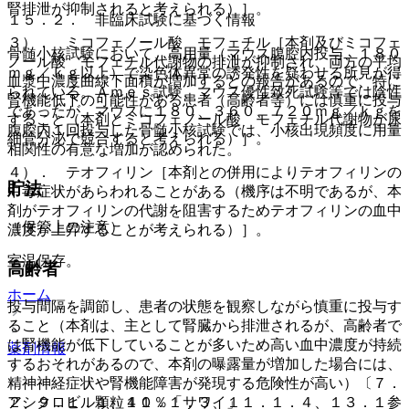
腎排泄が抑制されると考えられる）］。
１５．２． 非臨床試験に基づく情報
３）． ミコフェノール酸 モフェチル［本剤及びミコフェ
骨髄小核試験において、高用量（マウス腹腔内投与、１８０
ノール酸 モフェチル代謝物の排泄が抑制され、両方の平均
ｍｇ／ｋｇ以上）で染色体異常の誘発性を疑わせる所見が得
血漿中濃度曲線下面積が増加するとの報告があるので、特に
られている。Ａｍｅｓ試験、マウス優性致死試験等では陰性
腎機能低下の可能性がある患者（高齢者等）には慎重に投与
であったが、マウスに１８０、３６０、７２０ｍｇ／ｋｇを
すること（本剤とミコフェノール酸 モフェチル代謝物が尿
腹腔内１回投与した骨髄小核試験では、小核出現頻度に用量
細管分泌で競合すると考えられる）］。
相関性の有意な増加が認められた。
４）． テオフィリン［本剤との併用によりテオフィリンの
貯法
中毒症状があらわれることがある（機序は不明であるが、本
剤がテオフィリンの代謝を阻害するためテオフィリンの血中
（保管上の注意）
濃度が上昇することが考えられる）］。
室温保存。
高齢者
ホーム
投与間隔を調節し、患者の状態を観察しながら慎重に投与す
ること（本剤は、主として腎臓から排泄されるが、高齢者で
は腎機能が低下していることが多いため高い血中濃度が持続
薬剤情報
するおそれがあるので、本剤の曝露量が増加した場合には、
精神神経症状や腎機能障害が発現する危険性が高い）〔７．
アシクロビル顆粒４０％「サワイ」
２、９．１．１、１１．１．３、１１．１．４、１３．１参