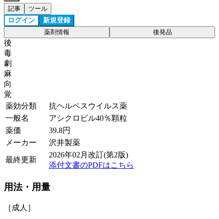
記事
ツール
ログイン
新規登録
薬剤情報
後発品
後
毒
劇
麻
向
覚
薬効分類
抗ヘルペスウイルス薬
一般名
アシクロビル40％顆粒
薬価
39.8
円
メーカー
沢井製薬
2026年02月改訂(第2版)
最終更新
添付文書のPDFはこちら
用法・用量
［成人］