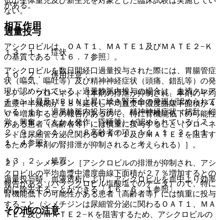
低出生体重児及び新生児を対象とした臨床試験は実施してい
がある。
ない。
相互作用
過量投与
アシクロビルは、ＯＡＴ１、ＭＡＴＥ１及びＭＡＴＥ２−Ｋ
１３．１． 症状
の基質である〔１６．７参照〕。
アシクロビルを数日間経口過量投与された際には、胃腸管症
１０．２． 併用注意：
状（嘔気、嘔吐等）及び精神神経症状（頭痛、錯乱等）の発
現が認められている。過量静脈内投与の場合は、血清クレア
１）． プロベネシド［本剤の排泄が抑制され、本剤の平均
チニン上昇及びＢＵＮ上昇に続き腎不全の発現が認められて
血漿中半減期が１８％延長し平均血漿中濃度曲線下面積が４
いる。また、過量静脈内投与後に、精神神経症状（錯乱、幻
０％増加するとの報告があるので、特に腎機能低下の可能性
覚、興奮、てんかん発作、昏睡等）が認められている〔７．
がある患者（高齢者等）には慎重に投与すること（プロベネ
２、９．２．１、９．８高齢者の項、１１．１．３、１１．
シドは尿細管分泌に関わるＯＡＴ１及びＭＡＴＥ１を阻害す
１．４参照〕。
るため、本剤の腎排泄が抑制されると考えられる）］。
１３．２． 処置
２）． シメチジン［アシクロビルの排泄が抑制され、アシ
クロビルの平均血漿中濃度曲線下面積が２７％増加するとの
過量投与時、血液透析により、アシクロビルを血中より効率
報告がある（バラシクロビル塩酸塩でのデータ）ので、特に
的に除去することができる〔１６．６．１参照〕。
腎機能低下の可能性がある患者（高齢者等）には慎重に投与
すること（シメチジンは尿細管分泌に関わるＯＡＴ１、ＭＡ
その他の注意
ＴＥ１及びＭＡＴＥ２−Ｋを阻害するため、アシクロビルの