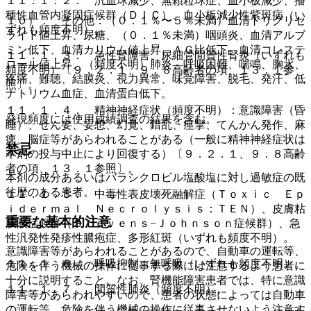
１１．１．２． 汎血球減少、無顆粒球症、血小板減少、播
種性血管内凝固症候群（ＤＩＣ）、血小板減少性紫斑病（い
１０）． その他：（０．１％〜５％未満）血清トリグリセ
ずれも頻度不明）。
ライド値上昇、尿糖、（０．１％未満）咽頭炎、血清アルブ
ミン低下、血清カリウム値上昇、ＡＧ比低下、血清コレステ
１１．１．３． 急性腎障害、尿細管間質性腎炎（いずれも
ロール値上昇、（頻度不明）肺炎、呼吸困難、喘鳴、胸水、
頻度不明）〔９．２．１、９．８高齢者の項、１３．１参
疼痛、難聴、結膜炎、視力異常、味覚障害、脱毛、発汗、低
照〕。
ナトリウム血症、血清蛋白低下。
１１．１．４． 精神神経症状（頻度不明）：意識障害（昏
発現頻度には使用成績調査の結果を含む。
睡）、せん妄、妄想、幻覚、錯乱、痙攣、てんかん発作、麻
痺、脳症等があらわれることがある（一般に精神神経症状は
禁忌
本剤の投与中止により回復する）〔９．２．１、９．８高齢
者の項、１３．１参照〕。
本剤の成分あるいはバラシクロビル塩酸塩に対し過敏症の既
往歴のある患者。
１１．１．５． 中毒性表皮壊死融解症（Ｔｏｘｉｃ Ｅｐ
ｉｄｅｒｍａｌ Ｎｅｃｒｏｌｙｓｉｓ：ＴＥＮ）、皮膚粘
重要な基本的注意
膜眼症候群（Ｓｔｅｖｅｎｓ−Ｊｏｈｎｓｏｎ症候群）、急
性汎発性発疹性膿疱症、多形紅斑（いずれも頻度不明）。
意識障害等があらわれることがあるので、自動車の運転等、
１１．１．６． 呼吸抑制、無呼吸（いずれも頻度不明）。
危険を伴う機械の操作に従事する際には注意するよう患者に
十分に説明すること。なお、腎機能障害患者では、特に意識
１１．１．７． 間質性肺炎（頻度不明）。
障害等があらわれやすいので、患者の状態によっては自動車
の運転等、危険を伴う機械の操作に従事させないよう注意す