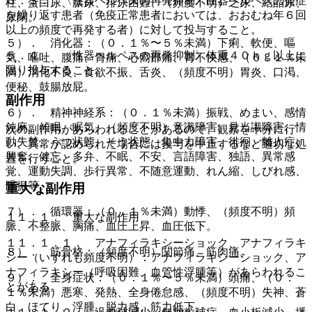
５．３． 〈性器ヘルペスの再発抑制〉性器ヘルペスの発症
柱、蛋白尿、膿尿、排尿困難、（頻度不明）乏尿、結晶尿、
を繰り返す患者（免疫正常患者においては、おおむね年６回
尿閉。
以上の頻度で再発する者）に対して投与すること。
５）． 消化器：（０．１％〜５％未満）下痢、軟便、嘔
５．４． 〈性器ヘルペスの再発抑制〉体重４０ｋｇ以上に
気、嘔吐、腹痛、胃痛、心窩部痛、胃不快感、（０．１％未
限り投与すること。
満）消化不良、食欲不振、舌炎、（頻度不明）胃炎、口渇、
便秘、鼓腸放屁。
副作用
６）． 精神神経系：（０．１％未満）振戦、めまい、感情
鈍麻、傾眠、眠気、（頻度不明）意識障害、見当識障害、情
次の副作用があらわれることがあるので、観察を十分に行
動失禁、うつ状態、そう状態、集中力障害、徘徊、離人症、
い、異常が認められた場合には投与を中止するなど適切な処
興奮、健忘、多弁、不眠、不安、言語障害、独語、異常感
置を行うこと。
覚、運動失調、歩行異常、不随意運動、れん縮、しびれ感、
眼振等。
重大な副作用
７）． 循環器：（０．１％未満）動悸、（頻度不明）頻
１１．１． 重大な副作用
脈、不整脈、胸痛、血圧上昇、血圧低下。
１１．１．１． アナフィラキシーショック、アナフィラキ
８）． 筋骨格：（頻度不明）関節痛、筋肉痛。
シー（いずれも頻度不明）：アナフィラキシーショック、ア
ナフィラキシー（呼吸困難、血管性浮腫等）があらわれるこ
９）． 全身症状：（０．１％〜５％未満）頭痛、（０．
とがある。
１％未満）悪寒、発熱、全身倦怠感、（頻度不明）失神、蒼
白、ほてり、浮腫、脱力感、筋力低下。