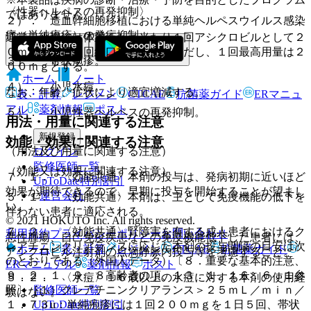
〈性器ヘルペスの再発抑制〉
ではありません。
２）． 造血幹細胞移植における単純ヘルペスウイルス感染
症（単純疱疹）の発症抑制。
通常、小児には体重１ｋｇ当たり１回アシクロビルとして２
０ｍｇを１日４回経口投与する。ただし、１回最高用量は２
３）． 帯状疱疹。
００ｍｇとする。
ホーム
ノート
４）． 小児水痘。
なお、年齢、症状により適宜増減する。
表・計算
レジメン
CTCAE
抗菌薬ガイド
ERマニュ
アル
薬剤情報
ポスト
５）． 小児性器ヘルペスの再発抑制。
用法・用量に関連する注意
新規登録
効能・効果に関連する注意
（用法及び用量に関連する注意）
ログイン
監修医師一覧
（効能又は効果に関連する注意）
７．１． 〈効能共通〉本剤の投与は、発病初期に近いほど
UpToDate特別割引
効果が期待できるので、早期に投与を開始することが望まし
運営会社
５．１． 〈効能共通〉本剤は、主として免疫機能の低下を
い。
伴わない患者に適応される。
© 2021 HOKUTO Inc. All rights reserved.
７．２． 〈効能共通〉腎障害を有する成人患者におけるク
利用規約
プライバシーポリシー
お問い合わせ
悪性腫瘍、自己免疫疾患などの免疫機能低下した患者には、
レアチニンクリアランスに応じた本剤の投与間隔の目安は次
ホーム
表・計算
レジメン
CTCAE
抗菌薬ガイド
アシクロビル注射剤の点滴静脈内投与等を考慮すること。
のとおりである（外国人データ）〔８．重要な基本的注意、
ERマニュアル
薬剤情報
ポスト
９．２．１、９．８高齢者の項、１３．１、１６．６．１参
５．２． 〈水痘〉１６歳以上の水痘に対する本剤の使用経
照〕［１）クレアチニンクリアランス＞２５ｍＬ／ｍｉｎ／
監修医師一覧
験はない。
１．７３u：単純疱疹には１回２００ｍｇを１日５回、帯状
UpToDate特別割引