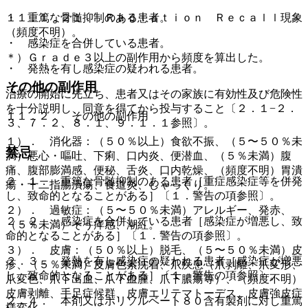
・ 重篤な骨髄抑制のある患者。
１１．１．２１． Ｒａｄｉａｔｉｏｎ Ｒｅｃａｌｌ現象
（頻度不明）。
・ 感染症を合併している患者。
＊）Ｇｒａｄｅ３以上の副作用から頻度を算出した。
・ 発熱を有し感染症の疑われる患者。
その他の副作用
治療の開始に先立ち、患者又はその家族に有効性及び危険性
を十分説明し、同意を得てから投与すること〔２．１−２．
１１．２． その他の副作用
３、７．２、８．１、９．１．１参照〕。
１）． 消化器：（５０％以上）食欲不振、（５〜５０％未
禁忌
満）悪心・嘔吐、下痢、口内炎、便潜血、（５％未満）腹
痛、腹部膨満感、便秘、舌炎、口内乾燥、（頻度不明）胃潰
２．１． 重篤な骨髄抑制のある患者［重症感染症等を併発
瘍・十二指腸潰瘍、食道炎、しゃっくり。
し、致命的となることがある］〔１．警告の項参照〕。
２）． 過敏症：（５〜５０％未満）アレルギー、発赤、
２．２． 感染症を合併している患者［感染症が増悪し、致
（５％未満）そう痒感、潮紅。
命的となることがある］〔１．警告の項参照〕。
３）． 皮膚：（５０％以上）脱毛、（５〜５０％未満）皮
２．３． 発熱を有し感染症の疑われる患者［感染症が増悪
疹、（５％未満）皮膚色素沈着、爪疾患（爪剥離、爪変形、
し、致命的となることがある］〔１．警告の項参照〕。
爪変色、爪下出血、爪下血腫、爪下膿瘍等）、（頻度不明）
皮膚剥離、手足症候群、皮膚エリテマトーデス、皮膚強皮症
２．４． 本剤又はポリソルベート８０含有製剤に対し重篤
様変化。