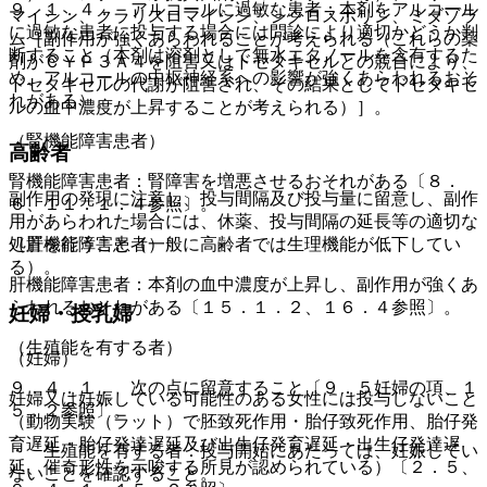
９．１．４． アルコールに過敏な患者：本剤をアルコール
マイシン、クラリスロマイシン、シクロスポリン、ミダゾラ
に過敏な患者に投与する場合には問診により適切かどうか判
ム［副作用が強くあらわれることが考えられる（これらの薬
断すること（本剤は溶剤として無水エタノールを含有するた
剤がＣＹＰ３Ａ４を阻害又はドセタキセルとの競合により、
め、アルコールの中枢神経系への影響が強くあらわれるおそ
ドセタキセルの代謝が阻害され、その結果としてドセタキセ
れがある）。
ルの血中濃度が上昇することが考えられる）］。
（腎機能障害患者）
高齢者
腎機能障害患者：腎障害を増悪させるおそれがある〔８．
副作用の発現に注意し、投与間隔及び投与量に留意し、副作
６、１１．１．４参照〕。
用があらわれた場合には、休薬、投与間隔の延長等の適切な
処置を行うこと（一般に高齢者では生理機能が低下してい
（肝機能障害患者）
る）。
肝機能障害患者：本剤の血中濃度が上昇し、副作用が強くあ
らわれるおそれがある〔１５．１．２、１６．４参照〕。
妊婦・授乳婦
（生殖能を有する者）
（妊婦）
９．４．１． 次の点に留意すること〔９．５妊婦の項、１
妊婦又は妊娠している可能性のある女性には投与しないこと
５．２参照〕。
（動物実験（ラット）で胚致死作用・胎仔致死作用、胎仔発
育遅延・胎仔発達遅延及び出生仔発育遅延・出生仔発達遅
・ 生殖能を有する者：投与開始にあたっては、妊娠してい
延、催奇形性を示唆する所見が認められている）〔２．５、
ないことを確認すること。