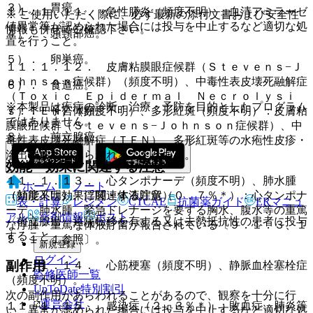
３）． 胃癌。
１１．１．１１． 急性膵炎（頻度不明）：血清アミラーゼ
※ ご使用いただく際に、必ず最新の添付文書および安全性
値異常等が認められた場合には投与を中止するなど適切な処
情報も併せてご確認下さい。
４）． 頭頸部癌。
置を行うこと。
５）． 卵巣癌。
１１．１．１２． 皮膚粘膜眼症候群（Ｓｔｅｖｅｎｓ−Ｊ
ｏｈｎｓｏｎ症候群）（頻度不明）、中毒性表皮壊死融解症
６）． 食道癌。
（Ｔｏｘｉｃ Ｅｐｉｄｅｒｍａｌ Ｎｅｃｒｏｌｙｓｉ
※本製品は疾病の診断・治療・予防を目的としたプログラム
７）． 子宮体癌。
ｓ：ＴＥＮ）（頻度不明）、多形紅斑（頻度不明）：皮膚粘
ではありません。
膜眼症候群（Ｓｔｅｖｅｎｓ−Ｊｏｈｎｓｏｎ症候群）、中
８）． 前立腺癌。
毒性表皮壊死融解症（ＴＥＮ）、多形紅斑等の水疱性皮疹・
滲出性皮疹があらわれることがある。
効能・効果に関連する注意
１１．１．１３． 心タンポナーデ（頻度不明）、肺水腫
ホーム
ノート
（頻度不明）、浮腫・体液貯留（０．７％＊）：心タンポナ
（効能又は効果に関連する注意）
表・計算
レジメン
CTCAE
抗菌薬ガイド
ERマニュ
ーデ、肺水腫、緊急ドレナージを要する胸水、腹水等の重篤
アル
薬剤情報
ポスト
〈前立腺癌〉遠隔転移を有する又は去勢抵抗性の患者に投与
な浮腫・重篤な体液貯留が報告されている〔９．１．３、１
すること。
５．１．１参照〕。
新規登録
ログイン
副作用
１１．１．１４． 心筋梗塞（頻度不明）、静脈血栓塞栓症
監修医師一覧
（頻度不明）。
UpToDate特別割引
次の副作用があらわれることがあるので、観察を十分に行
運営会社
１１．１．１５． 感染症（２．３％＊）：敗血症、肺炎等
い、異常が認められた場合には投与を中止するなど適切な処