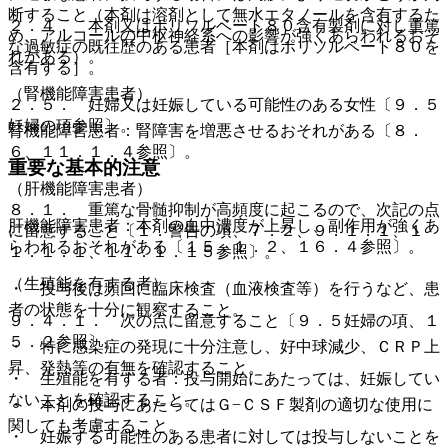
断すること（本剤は溶剤として無水エタノールを含有するた
２．４． 本剤又はポリソルベート８０含有製剤に対し重篤
め、アルコールの中枢神経系への影響が強くあらわれるおそ
な過敏症の既往歴のある患者［本剤はポリソルベート８０を
れがある）。
含有する］。
（腎機能障害患者）
２．５． 妊婦又は妊娠している可能性のある女性〔９．５
妊婦の項参照〕。
腎機能障害患者：腎障害を増悪させるおそれがある〔８．
６、１１．１．４参照〕。
重要な基本的注意
（肝機能障害患者）
８．１． 重篤な骨髄抑制が高頻度に起こるので、次記の点
肝機能障害患者：本剤の血中濃度が上昇し、副作用が強くあ
に留意すること〔１．警告の項、７．２、９．１．１、１
らわれるおそれがある〔１５．１．２、１６．４参照〕。
１．１．１、１１．１．１５参照〕。
（生殖能を有する者）
・ 投与後は頻回に臨床検査（血液検査等）を行うなど、患
者の状態を十分に観察すること。
９．４．１． 次の点に留意すること〔９．５妊婦の項、１
５．２参照〕。
・ 特に感染症の発現に十分注意し、好中球減少、ＣＲＰ上
昇、発熱等の有無を確認すること。
・ 生殖能を有する者：投与開始にあたっては、妊娠してい
ないことを確認すること。
・ 本剤の投与にあたってはＧ−ＣＳＦ製剤の適切な使用に
関しても考慮すること。
・ 妊娠する可能性のある患者に対しては投与しないことを