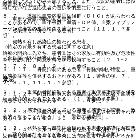
る症例についてのみ実施すること。また、次記の患者には投
障害患者の項、１１．１．４参照〕。
与しないなど適応患者の選択を慎重に行うこと。
８．７． 播種性血管内凝固症候群（ＤＩＣ）があらわれる
・ 重篤な骨髄抑制のある患者。
ことがあるので、血小板数、血清ＦＤＰ値、血漿フィブリノ
ーゲン濃度等の血液検査を適宜行うこと〔１１．１．７参
・ 感染症を合併している患者。
照〕。
・ 発熱を有し感染症の疑われる患者。
（特定の背景を有する患者に関する注意）
治療の開始に先立ち、患者又はその家族に有効性及び危険性
（合併症・既往歴等のある患者）
を十分説明し、同意を得てから投与すること〔２．１−２．
３、７．２、８．１、９．１．１参照〕。
９．１．１． 骨髄抑制のある患者：骨髄抑制が増悪し、重
症感染症等を併発するおそれがある〔１．警告の項、７．
禁忌
２、８．１、１１．１．１参照〕。
２．１． 重篤な骨髄抑制のある患者［重症感染症等を併発
９．１．２． 間質性肺炎又は肺線維症のある患者：症状を
し、致命的となることがある］〔１．警告の項参照〕。
増悪させるおそれがある〔１１．１．５参照〕。
２．２． 感染症を合併している患者［感染症が増悪し、致
９．１．３． 浮腫のある患者：浮腫を増悪させるおそれが
命的となることがある］〔１．警告の項参照〕。
ある〔１１．１．１３、１５．１．１参照〕。
２．３． 発熱を有し感染症の疑われる患者［感染症が増悪
９．１．４． アルコールに過敏な患者：本剤をアルコール
し、致命的となることがある］〔１．警告の項参照〕。
に過敏な患者に投与する場合には問診により適切かどうか判