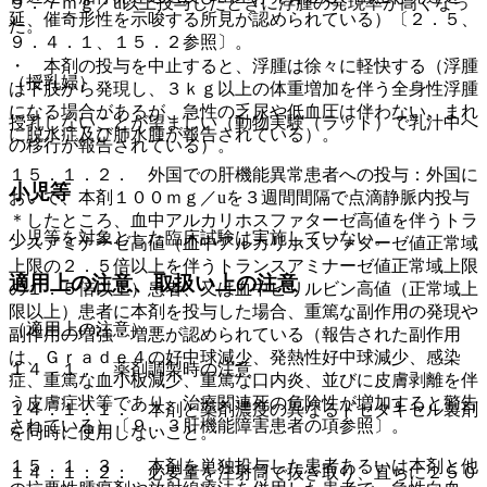
９．７ｍｇ／u以上投与したときに浮腫の発現率が高くなっ
延、催奇形性を示唆する所見が認められている）〔２．５、
た。
９．４．１、１５．２参照〕。
・ 本剤の投与を中止すると、浮腫は徐々に軽快する（浮腫
（授乳婦）
は下肢から発現し、３ｋｇ以上の体重増加を伴う全身性浮腫
になる場合があるが、急性の乏尿や低血圧は伴わない。まれ
授乳しないことが望ましい（動物実験（ラット）で乳汁中へ
に脱水症及び肺水腫が報告されている）。
の移行が報告されている）。
１５．１．２． 外国での肝機能異常患者への投与：外国に
小児等
おいて、本剤１００ｍｇ／uを３週間間隔で点滴静脈内投与
＊したところ、血中アルカリホスファターゼ高値を伴うトラ
小児等を対象とした臨床試験は実施していない。
ンスアミナーゼ高値（血中アルカリホスファターゼ値正常域
上限の２．５倍以上を伴うトランスアミナーゼ値正常域上限
適用上の注意、取扱い上の注意
の１．５倍以上）患者、又は血中ビリルビン高値（正常域上
限以上）患者に本剤を投与した場合、重篤な副作用の発現や
（適用上の注意）
副作用の増強・増悪が認められている（報告された副作用
は、Ｇｒａｄｅ４の好中球減少、発熱性好中球減少、感染
１４．１． 薬剤調製時の注意
症、重篤な血小板減少、重篤な口内炎、並びに皮膚剥離を伴
う皮膚症状等であり、治療関連死の危険性が増加すると警告
１４．１．１． 本剤と薬剤濃度の異なるドセタキセル製剤
されている）〔９．３肝機能障害患者の項参照〕。
を同時に使用しないこと。
１５．１．３． 本剤を単独投与した患者あるいは本剤と他
１４．１．２． 必要量を注射筒で抜き取り、直ちに２５０