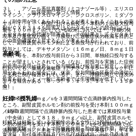
３）． アゾール系抗真菌剤（ミコナゾール等）、エリスロ
１５．１． 臨床使用に基づく情報
マイシン、クラリスロマイシン、シクロスポリン、ミダゾラ
ム［副作用が強くあらわれることが考えられる（これらの薬
１５．１．１． 外国における前投与：本剤の１回最大投与
剤がＣＹＰ３Ａ４を阻害又はドセタキセルとの競合により、
量を１００ｍｇ／uとしている欧米においては＊、浮腫の発
ドセタキセルの代謝が阻害され、その結果としてドセタキセ
現率及び重篤度が高く、浮腫並びに過敏症状の軽減を目的と
ルの血中濃度が上昇することが考えられる）］。
して、副腎皮質ホルモン剤による前投与が行われており、前
投与としては、デキサメタゾン（１６ｍｇ／日、８ｍｇ１日
高齢者
２回）等を、本剤の投与前日から３日間、単独経口投与する
ことが望ましいとされている（なお、前投与を実施した症例
副作用の発現に注意し、投与間隔及び投与量に留意し、副作
においても、重篤な過敏症（アナフィラキシーショック）に
用があらわれた場合には、休薬、投与間隔の延長等の適切な
よる死亡例が報告されている）。また、浮腫に関しては次の
処置を行うこと（一般に高齢者では生理機能が低下してい
ような報告がある〔８．３、９．１．３、１１．１．１３参
る）。
照〕。
妊婦・授乳婦
・ 本剤１００ｍｇ／uを３週間間隔で点滴静脈内投与した
ところ、副腎皮質ホルモン剤の前投与を受け本剤１００ｍｇ
（妊婦）
／uを３週間間隔で点滴静脈内投与した患者では累積投与量
（中央値）として８１８．９ｍｇ／u以上、副腎皮質ホルモ
妊婦又は妊娠している可能性のある女性には投与しないこと
ン剤の前投与を受けず本剤１００ｍｇ／uを３週間間隔で点
（動物実験（ラット）で胚致死作用・胎仔致死作用、胎仔発
滴静脈内投与した患者では累積投与量（中央値）として４８
育遅延・胎仔発達遅延及び出生仔発育遅延・出生仔発達遅