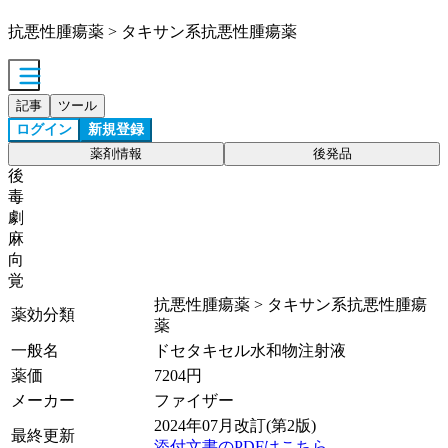
抗悪性腫瘍薬 > タキサン系抗悪性腫瘍薬
記事
ツール
ログイン
新規登録
薬剤情報
後発品
後
毒
劇
麻
向
覚
抗悪性腫瘍薬 > タキサン系抗悪性腫瘍
薬効分類
薬
一般名
ドセタキセル水和物注射液
薬価
7204
円
メーカー
ファイザー
2024年07月改訂(第2版)
最終更新
添付文書のPDFはこちら