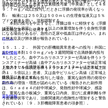
ｍＬとはドセタキセル濃度が異なる（抜き取り量が、ワンタ
滴静脈内投与した患者では累積投与量（中央値）として４８
キソテールの倍量となる）。
９．７ｍｇ／u以上投与したときに浮腫の発現率が高くなっ
た。
B． 輸液には２５０又は５００ｍＬの生理食塩液又は５％
ブドウ糖液を用い、混和調製する。
・ 本剤の投与を中止すると、浮腫は徐々に軽快する（浮腫
は下肢から発現し、３ｋｇ以上の体重増加を伴う全身性浮腫
調製後は速やかに使用する。
になる場合があるが、急性の乏尿や低血圧は伴わない。まれ
ホーム
に脱水症及び肺水腫が報告されている）。
１５．１．２． 外国での肝機能異常患者への投与：外国に
おいて、本剤１００ｍｇ／uを３週間間隔で点滴静脈内投与
薬剤情報
＊したところ、血中アルカリホスファターゼ高値を伴うトラ
ンスアミナーゼ高値（血中アルカリホスファターゼ値正常域
ドセタキセル点滴静注液１２０ｍｇ／１２ｍＬ「ホスピー
上限の２．５倍以上を伴うトランスアミナーゼ値正常域上限
ラ」
の１．５倍以上）患者、又は血中ビリルビン高値（正常域上
後発品はありません
限以上）患者に本剤を投与した場合、重篤な副作用の発現や
ホーム
副作用の増強・増悪が認められている（報告された副作用
は、Ｇｒａｄｅ４の好中球減少、発熱性好中球減少、感染
症、重篤な血小板減少、重篤な口内炎、並びに皮膚剥離を伴
薬剤情報
う皮膚症状等であり、治療関連死の危険性が増加すると警告
されている）〔９．３肝機能障害患者の項参照〕。