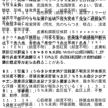
４）． 精神・神経系：（５〜５０％未満）しびれ感、
を行うこと。
（５％未満）頭痛、意識喪失、見当識障害、めまい、昏迷、
難聴、耳鳴、味覚異常、不眠、（頻度不明）傾眠。
１１．１．１１． 急性膵炎（頻度不明）：血清アミラーゼ
値異常等が認められた場合には投与を中止するなど適切な処
５）． 眼：（５％未満）羞明、視力異常、流涙、結膜炎、
置を行うこと。
（頻度不明）視覚障害（閃光、光のちらつき、暗点）、涙道
閉塞、黄斑浮腫。
１１．１．１２． 皮膚粘膜眼症候群（Ｓｔｅｖｅｎｓ−Ｊ
ｏｈｎｓｏｎ症候群）（頻度不明）、中毒性表皮壊死融解症
６）． 神経・筋症状：（５％未満）筋肉痛、関節痛、筋力
（Ｔｏｘｉｃ Ｅｐｉｄｅｒｍａｌ Ｎｅｃｒｏｌｙｓｉ
低下・脱力感、背部痛、痙攣、（頻度不明）筋炎。
ｓ：ＴＥＮ）（頻度不明）、多形紅斑（頻度不明）：皮膚粘
膜眼症候群（Ｓｔｅｖｅｎｓ−Ｊｏｈｎｓｏｎ症候群）、中
７）． 肝臓：（５〜５０％未満）ＡＳＴ上昇・ＡＬＴ上
毒性表皮壊死融解症（ＴＥＮ）、多形紅斑等の水疱性皮疹・
昇・γ−ＧＴＰ上昇・Ａｌ−Ｐ上昇・ＬＤＨ上昇、（５％未
滲出性皮疹があらわれることがある。
満）総ビリルビン上昇。
１１．１．１３． 心タンポナーデ（頻度不明）、肺水腫
８）． 腎臓：（５〜５０％未満）蛋白尿、Ｋ異常・Ｎａ異
（頻度不明）、浮腫・体液貯留（０．７％＊）：心タンポナ
常・Ｃｌ異常・Ｃａ異常、ＢＵＮ上昇、（５％未満）クレア
ーデ、肺水腫、緊急ドレナージを要する胸水、腹水等の重篤
チニン上昇、尿糖、血尿、乏尿、頻尿。
な浮腫・重篤な体液貯留が報告されている〔９．１．３、１
９）． 循環器：（５％未満）血圧低下、血圧上昇、不整
５．１．１参照〕。
脈、動悸、頻脈。
１１．１．１４． 心筋梗塞（頻度不明）、静脈血栓塞栓症
１０）． 呼吸器：（５％未満）呼吸困難、咽頭炎、咳嗽、
（頻度不明）。