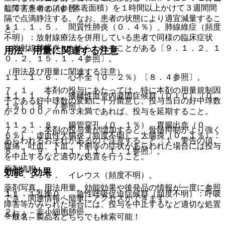
して７５ｍｇ／u（体表面積）を１時間以上かけて３週間間
能障害患者の項参照〕。
隔で点滴静注する。なお、患者の状態により適宜減量するこ
１１．１．５． 間質性肺炎（０．４％）、肺線維症（頻度
と。
不明）：放射線療法を併用している患者で同様の臨床症状
（放射線肺臓炎）があらわれることがある〔９．１．２、１
用法・用量に関連する注意
０．２、１５．１．４参照〕。
（用法及び用量に関連する注意）
１１．１．６． 心不全（０．２％）〔８．４参照〕。
７．１． 本剤の投与にあたっては、特に本剤の用量規制因
１１．１．７． 播種性血管内凝固症候群（ＤＩＣ）（０．
子である好中球数の変動に十分留意し、投与当日の好中球数
１％）〔８．７参照〕。
が２０００／ｍｍ３未満であれば、投与を延期すること。
１１．１．８． 腸管穿孔（０．１％）、胃腸出血（０．
７．２． 本剤の投与量が増加すると、骨髄抑制がより強く
６％）、虚血性大腸炎（頻度不明）、大腸炎（０．１％）：
あらわれるおそれがあるので注意すること〔１．警告の項、
腹痛、吐血、下血、下痢等の症状があらわれた場合には投与
８．１、９．１．１、１１．１．１参照〕。
を中止するなど適切な処置を行うこと。
薬剤情報
効能・効果
１１．１．９． イレウス（頻度不明）。
薬剤写真、用法用量、効能効果や後発品の情報が一度に参照
１）． 乳癌。
１１．１．１０． 急性呼吸促迫症候群（頻度不明）：呼吸
でき、関連情報へ簡単にアクセスができます。
障害等がみられた場合には、投与を中止するなど適切な処置
２）． 非小細胞肺癌。
を行うこと。
一般名、製品名どちらでも検索可能！