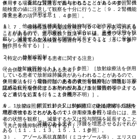
８．６． 重篤な腎障害があらわれることがあるので、腎機
併用する場合には注意して投与すること〔１６．４参照〕。
能検査の値に注意して観察を十分に行うこと〔９．２腎機能
１０．２． 併用注意：
障害患者の項、１１．１．４参照〕。
１）． 他の抗悪性腫瘍剤［骨髄抑制等の副作用が増強する
８．７． 播種性血管内凝固症候群（ＤＩＣ）があらわれる
ことがあるので、併用療法を行う場合には、患者の状態を観
ことがあるので、血小板数、血清ＦＤＰ値、血漿フィブリノ
察し、減量するか又は投与間隔を延長すること（共に骨髄抑
ーゲン濃度等の血液検査を適宜行うこと〔１１．１．７参
制作用を有する）］。
照〕。
２）． 放射線照射：
（特定の背景を有する患者に関する注意）
@． 放射線照射〔１１．１．５参照〕［放射線療法を併用
（合併症・既往歴等のある患者）
している患者で放射線肺臓炎があらわれることがあるので、
９．１．１． 骨髄抑制のある患者：骨髄抑制が増悪し、重
併用療法を行う場合には、患者の状態を観察し、肺陰影等が
症感染症等を併発するおそれがある〔１．警告の項、７．
認められた場合には、本剤の投与及び放射線照射を中止する
２、８．１、１１．１．１参照〕。
など適切な処置を行うこと（機序不明）］。
９．１．２． 間質性肺炎又は肺線維症のある患者：症状を
A． 放射線照射〔１１．１．５参照〕［骨髄抑制等の副作
増悪させるおそれがある〔１１．１．５参照〕。
用が増強することがあるので、併用療法を行う場合には、患
者の状態を観察し、減量するか又は投与間隔を延長すること
９．１．３． 浮腫のある患者：浮腫を増悪させるおそれが
（共に骨髄抑制作用を有する）］。
ある〔１１．１．１３、１５．１．１参照〕。
３）． アゾール系抗真菌剤（ミコナゾール等）、エリスロ