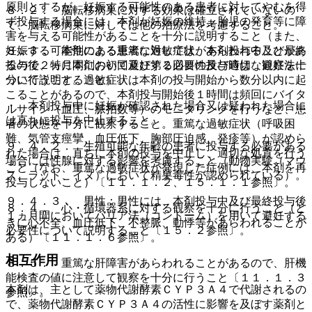
原則とするが、妊娠する可能性のある患者に対してやむを得
８．２． 脳転移病巣に対する効果は確立されていないの
ず投与する場合には、本剤が妊娠の維持、胎児の発育等に障
で、脳転移病巣に対しては他の治療法を考慮すること。
害を与える可能性があることを十分に説明すること（また、
８．３． 本剤による重篤な過敏症状があらわれることがあ
妊娠する可能性のある患者に対しては、本剤投与中及び最終
るので、特に本剤の初回及び第２回目の投与時は、観察を十
投与後２ヵ月間において避妊する必要性及び適切な避妊法に
分に行うこと。過敏症状は本剤の投与開始から数分以内に起
ついて説明すること）。
こることがあるので、本剤投与開始後１時間は頻回にバイタ
・ 本剤投与中に妊娠が確認された場合又は疑われた場合に
ルサイン（血圧、脈拍数等）のモニタリングを行うなど、患
は直ちに投与を中止すること。
者の状態を十分に観察すること。重篤な過敏症状（呼吸困
難、気管支痙攣、血圧低下、胸部圧迫感、発疹等）が認めら
９．４．２． 生殖可能な年齢の患者に投与する必要がある
れた場合は、直ちに本剤の投与を中止し、適切な処置を行う
場合には性腺に対する影響を考慮すること（動物実験（マウ
こと（なお、重篤な過敏症状が発現した症例には、本剤を再
ス、ラット、イヌ）において精巣毒性が認められている）。
投与しないこと）〔１１．１．２、１５．１．１参照〕。
９．４．３． 男性：男性には、本剤投与中及び最終投与後
８．４． 心・循環器系に対する観察を十分に行うこと（と
１ヵ月間においてバリア法（コンドーム）を用いて避妊する
きに心不全、血圧低下、不整脈、動悸等があらわれることが
必要性について説明すること〔１５．２参照〕。
ある）〔１１．１．６参照〕。
相互作用
８．５． 重篤な肝障害があらわれることがあるので、肝機
能検査の値に注意して観察を十分に行うこと〔１１．１．３
本剤は、主として薬物代謝酵素ＣＹＰ３Ａ４で代謝されるの
参照〕。
で、薬物代謝酵素ＣＹＰ３Ａ４の活性に影響を及ぼす薬剤と