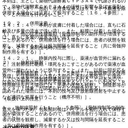
本剤は、主として薬物代謝酵素ＣＹＰ３Ａ４で代謝されるの
で、薬物代謝酵素ＣＹＰ３Ａ４の活性に影響を及ぼす薬剤と
１４．１．３． 他剤＜生理食塩液又は５％ブドウ糖液を除
併用する場合には注意して投与すること〔１６．４参照〕。
く＞との混注を行わないこと。
１０．２． 併用注意：
１４．１．４． 本剤が皮膚に付着した場合には、直ちに石
鹸及び多量の流水で洗い流し、また、粘膜に付着した場合に
１）． 他の抗悪性腫瘍剤［骨髄抑制等の副作用が増強する
は、直ちに多量の流水で洗い流すこと。
ことがあるので、併用療法を行う場合には、患者の状態を観
察し、減量するか又は投与間隔を延長すること（共に骨髄抑
１４．２． 薬剤投与時の注意
制作用を有する）］。
１４．２．１． 静脈内投与に際し、薬液が血管外に漏れる
２）． 放射線照射：
と、注射部位に硬結・壊死をおこすことがあるので薬液が血
管外に漏れないように投与すること（また、以前に同反応を
@． 放射線照射〔１１．１．５参照〕［放射線療法を併用
発現した注射部位とは異なる部位に本剤を再投与した場合、
している患者で放射線肺臓炎があらわれることがあるので、
以前の注射部位に同反応を再発するといった、いわゆる「Ｒ
併用療法を行う場合には、患者の状態を観察し、肺陰影等が
ｅｃａｌｌ現象」が認められたとの報告がある）。
認められた場合には、本剤の投与及び放射線照射を中止する
など適切な処置を行うこと（機序不明）］。
（取扱い上の注意）
A． 放射線照射〔１１．１．５参照〕［骨髄抑制等の副作
遮光を保つため、包装開封後はバイアルを箱に入れて保存す
用が増強することがあるので、併用療法を行う場合には、患
ること。
者の状態を観察し、減量するか又は投与間隔を延長すること
（共に骨髄抑制作用を有する）］。
その他の注意