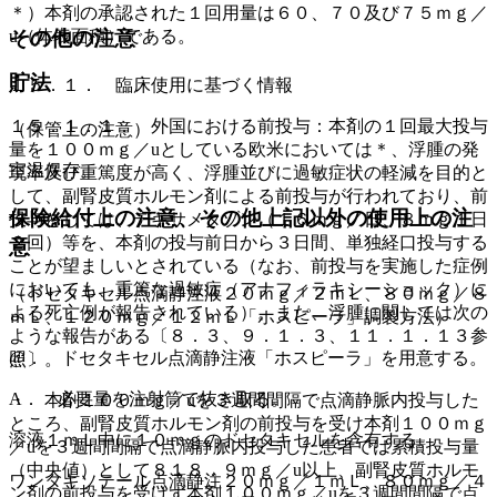
＊）本剤の承認された１回用量は６０、７０及び７５ｍｇ／
u（体表面積）である。
その他の注意
貯法
１５．１． 臨床使用に基づく情報
１５．１．１． 外国における前投与：本剤の１回最大投与
（保管上の注意）
量を１００ｍｇ／uとしている欧米においては＊、浮腫の発
室温保存。
現率及び重篤度が高く、浮腫並びに過敏症状の軽減を目的と
して、副腎皮質ホルモン剤による前投与が行われており、前
保険給付上の注意、その他上記以外の使用上の注
投与としては、デキサメタゾン（１６ｍｇ／日、８ｍｇ１日
２回）等を、本剤の投与前日から３日間、単独経口投与する
意
ことが望ましいとされている（なお、前投与を実施した症例
においても、重篤な過敏症（アナフィラキシーショック）に
（ドセタキセル点滴静注液２０ｍｇ／２ｍＬ、８０ｍｇ／８
よる死亡例が報告されている）。また、浮腫に関しては次の
ｍＬ、１２０ｍｇ／１２ｍＬ「ホスピーラ」調製方法）
ような報告がある〔８．３、９．１．３、１１．１．１３参
@． ドセタキセル点滴静注液「ホスピーラ」を用意する。
照〕。
A． 必要量を注射筒で抜き取る。
・ 本剤１００ｍｇ／uを３週間間隔で点滴静脈内投与した
ところ、副腎皮質ホルモン剤の前投与を受け本剤１００ｍｇ
溶液１ｍＬ中に１０ｍｇのドセタキセルを含有する。
／uを３週間間隔で点滴静脈内投与した患者では累積投与量
（中央値）として８１８．９ｍｇ／u以上、副腎皮質ホルモ
ワンタキソテール点滴静注２０ｍｇ／１ｍＬ、８０ｍｇ／４
ン剤の前投与を受けず本剤１００ｍｇ／uを３週間間隔で点