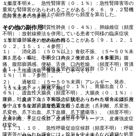
１１．１．４． 急性腎障害（０．１％）：急性腎障害等の
（頻度不明）。
重篤な腎障害があらわれることがある〔８．６、９．２腎機
＊）Ｇｒａｄｅ３以上の副作用から頻度を算出した。
能障害患者の項参照〕。
その他の副作用
１１．１．５． 間質性肺炎（０．４％）、肺線維症（頻度
不明）：放射線療法を併用している患者で同様の臨床症状
（放射線肺臓炎）があらわれることがある〔９．１．２、１
１１．２． その他の副作用
０．２、１５．１．４参照〕。
１）． 消化器：（５０％以上）食欲不振、（５〜５０％未
１１．１．６． 心不全（０．２％）〔８．４参照〕。
満）悪心・嘔吐、下痢、口内炎、便潜血、（５％未満）腹
痛、腹部膨満感、便秘、舌炎、口内乾燥、（頻度不明）胃潰
１１．１．７． 播種性血管内凝固症候群（ＤＩＣ）（０．
瘍・十二指腸潰瘍、食道炎、しゃっくり。
１％）〔８．７参照〕。
２）． 過敏症：（５〜５０％未満）アレルギー、発赤、
１１．１．８． 腸管穿孔（０．１％）、胃腸出血（０．
（５％未満）そう痒感、潮紅。
６％）、虚血性大腸炎（頻度不明）、大腸炎（０．１％）：
腹痛、吐血、下血、下痢等の症状があらわれた場合には投与
３）． 皮膚：（５０％以上）脱毛、（５〜５０％未満）皮
を中止するなど適切な処置を行うこと。
疹、（５％未満）皮膚色素沈着、爪疾患（爪剥離、爪変形、
爪変色、爪下出血、爪下血腫、爪下膿瘍等）、（頻度不明）
１１．１．９． イレウス（頻度不明）。
皮膚剥離、手足症候群、皮膚エリテマトーデス、皮膚強皮症
様変化。
１１．１．１０． 急性呼吸促迫症候群（頻度不明）：呼吸
障害等がみられた場合には、投与を中止するなど適切な処置