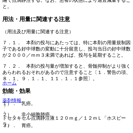
隔で点滴静注する。なお、患者の状態により適宜減量するこ
と。
用法・用量に関連する注意
（用法及び用量に関連する注意）
７．１． 本剤の投与にあたっては、特に本剤の用量規制因
子である好中球数の変動に十分留意し、投与当日の好中球数
が２０００／ｍｍ３未満であれば、投与を延期すること。
７．２． 本剤の投与量が増加すると、骨髄抑制がより強く
あらわれるおそれがあるので注意すること〔１．警告の項、
８．１、９．１．１、１１．１．１参照〕。
ホーム
効能・効果
薬剤情報
１）． 乳癌。
２）． 非小細胞肺癌。
ドセタキセル点滴静注液１２０ｍｇ／１２ｍＬ「ホスピー
ラ」
３）． 胃癌。