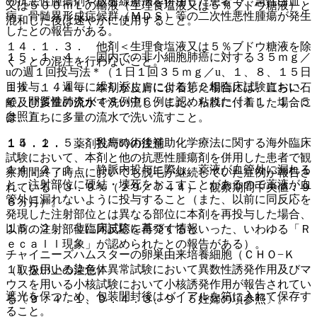
の抗悪性腫瘍剤や放射線療法を併用した患者で、急性白血
又は５００ｍＬの輸液（生理食塩液又は５％ブドウ糖液）と
病、骨髄異形成症候群（ＭＤＳ）等の二次性悪性腫瘍が発生
混和した後は速やかに使用すること。
したとの報告がある。
１４．１．３． 他剤＜生理食塩液又は５％ブドウ糖液を除
１５．１．４． 国内での非小細胞肺癌に対する３５ｍｇ／
く＞との混注を行わないこと。
uの週１回投与法＊（１日１回３５ｍｇ／u、１、８、１５日
目投与、４週毎に繰り返し）による第２相臨床試験におい
１４．１．４． 本剤が皮膚に付着した場合には、直ちに石
て、間質性肺炎が４８例中６例に認められた〔１１．１．５
鹸及び多量の流水で洗い流し、また、粘膜に付着した場合に
参照〕。
は、直ちに多量の流水で洗い流すこと。
１５．１．５． 乳癌の術後補助化学療法に関する海外臨床
１４．２． 薬剤投与時の注意
試験において、本剤と他の抗悪性腫瘍剤を併用した患者で観
１４．２．１． 静脈内投与に際し、薬液が血管外に漏れる
察期間終了時点においても脱毛が継続していた症例が報告さ
と、注射部位に硬結・壊死をおこすことがあるので薬液が血
れている（３．９％（２９／７４４）、観察期間中央値：９
管外に漏れないように投与すること（また、以前に同反応を
６ヵ月）。
発現した注射部位とは異なる部位に本剤を再投与した場合、
１５．２． 非臨床試験に基づく情報
以前の注射部位に同反応を再発するといった、いわゆる「Ｒ
ｅｃａｌｌ現象」が認められたとの報告がある）。
チャイニーズハムスターの卵巣由来培養細胞（ＣＨＯ−Ｋ
１）を用いる染色体異常試験において異数性誘発作用及びマ
（取扱い上の注意）
ウスを用いる小核試験において小核誘発作用が報告されてい
遮光を保つため、包装開封後はバイアルを箱に入れて保存す
る〔９．４．１、９．４．３、９．５妊婦の項参照〕。
ること。