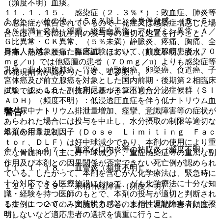
（頻度不明）血痰。
１１．１．１５． 感染症（２．３％＊）：敗血症、肺炎等
１１）． その他：（５０％以上）全身倦怠感、（５〜５
の感染症が報告されているので、発症又は感染症増悪した場
０％未満）発熱、浮腫、総蛋白異常・アルブミン異常・Ａ／
合には、直ちに抗生剤の投与等の適切な処置を行うこと。
Ｇ比異常・ＣＫ異常、（５％未満）静脈炎、疼痛、胸痛、全
日本人を対象とした臨床試験において、前立腺癌患者（７０
身痛、熱感、腰痛、鼻出血、ほてり、（頻度不明）脱水。
ｍｇ／u）では他癌腫の患者（７０ｍｇ／u）よりも感染症等
乳癌、非小細胞肺癌、胃癌、頭頸部癌、卵巣癌、食道癌、子
の発現割合が高かった〔８．１参照〕。
宮体癌及び前立腺癌を対象とした国内前期・後期第２相臨床
１１．１．１６． 抗利尿ホルモン不適合分泌症候群（ＳＩ
試験で認められた副作用に基づき算出した。
ＡＤＨ）（頻度不明）：低浸透圧血症を伴う低ナトリウム血
警告
症、尿中ナトリウム排泄量増加、痙攣、意識障害等の症状が
あらわれた場合には投与を中止し、水分摂取の制限等適切な
処置を行うこと。
本剤の用量規制因子（Ｄｏｓｅ Ｌｉｍｉｔｉｎｇ Ｆａｃ
ｔｏｒ、ＤＬＦ）は好中球減少であり、本剤の使用により重
１１．１．１７． 重篤な口内炎等の粘膜炎（頻度不明）。
篤な骨髄抑制（主に好中球減少）、重症感染症等の重篤な副
作用及び本剤との因果関係が否定できない死亡例が認められ
１１．１．１８． 血管炎（頻度不明）。
ている。したがって、本剤を含むがん化学療法は、緊急時に
十分対応できる医療施設において、がん化学療法に十分な知
１１．１．１９． 末梢神経障害（頻度不明）。
識・経験を持つ医師のもとで、本剤の投与が適切と判断され
る症例についてのみ実施すること。また、次記の患者には投
１１．１．２０． 四肢脱力感等の末梢性運動障害（頻度不
与しないなど適応患者の選択を慎重に行うこと。
明）。