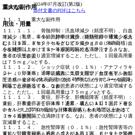
2024年07月改訂(第2版)
重大な副作用
最終更新
添付文書のPDFはこちら
１１．１． 重大な副作用
用法・用量
１１．１．１． 骨髄抑制：汎血球減少（頻度不明）、白血
１）． 乳癌、非小細胞肺癌、胃癌、頭頸部癌：通常、成人
球減少（９７．４％）、好中球減少（発熱性好中球減少を含
に１日１回、ドセタキセルとして６０ｍｇ／u（体表面積）
む）（９５．８％）、ヘモグロビン減少（５３．８％）、血
を１時間以上かけて３〜４週間間隔で点滴静注する。なお、
小板減少（１４．３％）等があらわれる〔７．２、８．１、
患者の状態により適宜増減すること。ただし、１回最高用量
９．１．１参照〕。
は７５ｍｇ／uとする。
１１．１．２． ショック症状（０．１％）・アナフィラキ
２）． 卵巣癌：通常、成人に１日１回、ドセタキセルとし
シー（０．３％）：呼吸困難、気管支痙攣、血圧低下、胸部
て７０ｍｇ／u（体表面積）を１時間以上かけて３〜４週間
圧迫感、発疹等のショック症状・アナフィラキシーがあらわ
間隔で点滴静注する。なお、患者の状態により適宜増減する
れることがある〔８．３参照〕。
こと。ただし、１回最高用量は７５ｍｇ／uとする。
１１．１．３． 黄疸、肝不全、肝機能障害（頻度不明）：
３）． 食道癌、子宮体癌：通常、成人に１日１回、ドセタ
黄疸、肝不全、著しいＡＳＴ上昇・著しいＡＬＴ上昇・著し
キセルとして７０ｍｇ／u（体表面積）を１時間以上かけて
いＡｌ−Ｐ上昇等の重篤な肝障害があらわれることがある
３〜４週間間隔で点滴静注する。なお、患者の状態により適
〔８．５参照〕。
宜減量すること。
１１．１．４． 急性腎障害（０．１％）：急性腎障害等の
４）． 前立腺癌：通常、成人に１日１回、ドセタキセルと
重篤な腎障害があらわれることがある〔８．６、９．２腎機