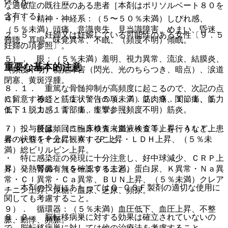
な過敏症の既往歴のある患者［本剤はポリソルベート８０を
含有する］。
４）． 精神・神経系：（５〜５０％未満）しびれ感、
（５％未満）頭痛、意識喪失、見当識障害、めまい、昏迷、
２．５． 妊婦又は妊娠している可能性のある女性〔９．５
難聴、耳鳴、味覚異常、不眠、（頻度不明）傾眠。
妊婦の項参照〕。
５）． 眼：（５％未満）羞明、視力異常、流涙、結膜炎、
重要な基本的注意
（頻度不明）視覚障害（閃光、光のちらつき、暗点）、涙道
閉塞、黄斑浮腫。
８．１． 重篤な骨髄抑制が高頻度に起こるので、次記の点
６）． 神経・筋症状：（５％未満）筋肉痛、関節痛、筋力
に留意すること〔１．警告の項、７．２、９．１．１、１
低下・脱力感、背部痛、痙攣、（頻度不明）筋炎。
１．１．１、１１．１．１５参照〕。
７）． 肝臓：（５〜５０％未満）ＡＳＴ上昇・ＡＬＴ上
・ 投与後は頻回に臨床検査（血液検査等）を行うなど、患
昇・γ−ＧＴＰ上昇・Ａｌ−Ｐ上昇・ＬＤＨ上昇、（５％未
者の状態を十分に観察すること。
満）総ビリルビン上昇。
・ 特に感染症の発現に十分注意し、好中球減少、ＣＲＰ上
８）． 腎臓：（５〜５０％未満）蛋白尿、Ｋ異常・Ｎａ異
昇、発熱等の有無を確認すること。
常・Ｃｌ異常・Ｃａ異常、ＢＵＮ上昇、（５％未満）クレア
・ 本剤の投与にあたってはＧ−ＣＳＦ製剤の適切な使用に
チニン上昇、尿糖、血尿、乏尿、頻尿。
関しても考慮すること。
９）． 循環器：（５％未満）血圧低下、血圧上昇、不整
８．２． 脳転移病巣に対する効果は確立されていないの
脈、動悸、頻脈。
で、脳転移病巣に対しては他の治療法を考慮すること。