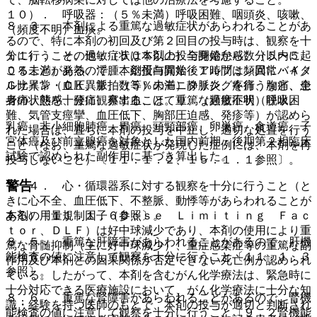
１０）． 呼吸器：（５％未満）呼吸困難、咽頭炎、咳嗽、
８．３． 本剤による重篤な過敏症状があらわれることがあ
（頻度不明）血痰。
るので、特に本剤の初回及び第２回目の投与時は、観察を十
１１）． その他：（５０％以上）全身倦怠感、（５〜５
分に行うこと。過敏症状は本剤の投与開始から数分以内に起
０％未満）発熱、浮腫、総蛋白異常・アルブミン異常・Ａ／
こることがあるので、本剤投与開始後１時間は頻回にバイタ
Ｇ比異常・ＣＫ異常、（５％未満）静脈炎、疼痛、胸痛、全
ルサイン（血圧、脈拍数等）のモニタリングを行うなど、患
身痛、熱感、腰痛、鼻出血、ほてり、（頻度不明）脱水。
者の状態を十分に観察すること。重篤な過敏症状（呼吸困
難、気管支痙攣、血圧低下、胸部圧迫感、発疹等）が認めら
乳癌、非小細胞肺癌、胃癌、頭頸部癌、卵巣癌、食道癌、子
れた場合は、直ちに本剤の投与を中止し、適切な処置を行う
宮体癌及び前立腺癌を対象とした国内前期・後期第２相臨床
こと（なお、重篤な過敏症状が発現した症例には、本剤を再
試験で認められた副作用に基づき算出した。
投与しないこと）〔１１．１．２、１５．１．１参照〕。
警告
８．４． 心・循環器系に対する観察を十分に行うこと（と
きに心不全、血圧低下、不整脈、動悸等があらわれることが
ある）〔１１．１．６参照〕。
本剤の用量規制因子（Ｄｏｓｅ Ｌｉｍｉｔｉｎｇ Ｆａｃ
ｔｏｒ、ＤＬＦ）は好中球減少であり、本剤の使用により重
８．５． 重篤な肝障害があらわれることがあるので、肝機
篤な骨髄抑制（主に好中球減少）、重症感染症等の重篤な副
能検査の値に注意して観察を十分に行うこと〔１１．１．３
作用及び本剤との因果関係が否定できない死亡例が認められ
参照〕。
ている。したがって、本剤を含むがん化学療法は、緊急時に
十分対応できる医療施設において、がん化学療法に十分な知
８．６． 重篤な腎障害があらわれることがあるので、腎機
識・経験を持つ医師のもとで、本剤の投与が適切と判断され
能検査の値に注意して観察を十分に行うこと〔９．２腎機能