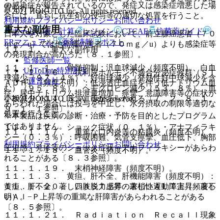
の感染症が報告されているので、発症又は感染症増悪した場
置を行うこと。
© 2021 HOKUTO Inc. All rights reserved.
合には、直ちに抗生剤の投与等の適切な処置を行うこと。
利用規約
プライバシーポリシー
お問い合わせ
重大な副作用
ホーム
表・計算
レジメン
CTCAE
抗菌薬ガイド
日本人を対象とした臨床試験において、前立腺癌患者（７０
ERマニュアル
薬剤情報
ポスト
ｍｇ／u）では他癌腫の患者（７０ｍｇ／u）よりも感染症等
１１．１． 重大な副作用
の発現割合が高かった〔８．１参照〕。
監修医師一覧
１１．１．１． 骨髄抑制：汎血球減少（頻度不明）、白血
UpToDate特別割引
１１．１．１６． 抗利尿ホルモン不適合分泌症候群（ＳＩ
球減少（９７．４％）、好中球減少（発熱性好中球減少を含
運営会社
ＡＤＨ）（頻度不明）：低浸透圧血症を伴う低ナトリウム血
む）（９５．８％）、ヘモグロビン減少（５３．８％）、血
症、尿中ナトリウム排泄量増加、痙攣、意識障害等の症状が
© 2021 HOKUTO Inc. All rights reserved.
小板減少（１４．３％）等があらわれる〔７．２、８．１、
あらわれた場合には投与を中止し、水分摂取の制限等適切な
９．１．１参照〕。
処置を行うこと。
※本製品は疾病の診断・治療・予防を目的としたプログラム
ではありません。
１１．１．２． ショック症状（０．１％）・アナフィラキ
１１．１．１７． 重篤な口内炎等の粘膜炎（頻度不明）。
シー（０．３％）：呼吸困難、気管支痙攣、血圧低下、胸部
利用規約
プライバシーポリシー
お問い合わせ
圧迫感、発疹等のショック症状・アナフィラキシーがあらわ
１１．１．１８． 血管炎（頻度不明）。
れることがある〔８．３参照〕。
１１．１．１９． 末梢神経障害（頻度不明）。
１１．１．３． 黄疸、肝不全、肝機能障害（頻度不明）：
黄疸、肝不全、著しいＡＳＴ上昇・著しいＡＬＴ上昇・著し
１１．１．２０． 四肢脱力感等の末梢性運動障害（頻度不
いＡｌ−Ｐ上昇等の重篤な肝障害があらわれることがある
明）。
〔８．５参照〕。
１１．１．２１． Ｒａｄｉａｔｉｏｎ Ｒｅｃａｌｌ現象