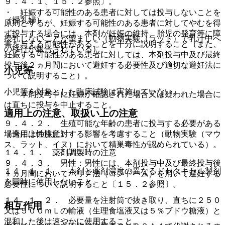
９．４．１、１５．２参照〕。
・ 妊娠する可能性のある患者に対しては投与しないことを
（授乳婦）
原則とするが、妊娠する可能性のある患者に対してやむを得
ず投与する場合には、本剤が妊娠の維持、胎児の発育等に障
授乳しないことが望ましい（動物実験（ラット）で乳汁中へ
害を与える可能性があることを十分に説明すること（また、
の移行が報告されている）。
妊娠する可能性のある患者に対しては、本剤投与中及び最終
投与後２ヵ月間において避妊する必要性及び適切な避妊法に
小児等
ついて説明すること）。
小児等を対象とした臨床試験は実施していない。
・ 本剤投与中に妊娠が確認された場合又は疑われた場合に
は直ちに投与を中止すること。
適用上の注意、取扱い上の注意
９．４．２． 生殖可能な年齢の患者に投与する必要がある
場合には性腺に対する影響を考慮すること（動物実験（マウ
（適用上の注意）
ス、ラット、イヌ）において精巣毒性が認められている）。
１４．１． 薬剤調製時の注意
９．４．３． 男性：男性には、本剤投与中及び最終投与後
１４．１．１． 本剤と薬剤濃度の異なるドセタキセル製剤
１ヵ月間においてバリア法（コンドーム）を用いて避妊する
を同時に使用しないこと。
必要性について説明すること〔１５．２参照〕。
１４．１．２． 必要量を注射筒で抜き取り、直ちに２５０
相互作用
又は５００ｍＬの輸液（生理食塩液又は５％ブドウ糖液）と
混和した後は速やかに使用すること。