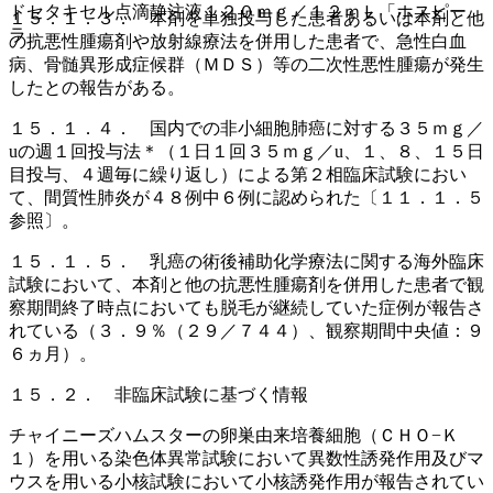
ドセタキセル点滴静注液１２０ｍｇ／１２ｍＬ「ホスピー
１５．１．３． 本剤を単独投与した患者あるいは本剤と他
ラ」
の抗悪性腫瘍剤や放射線療法を併用した患者で、急性白血
病、骨髄異形成症候群（ＭＤＳ）等の二次性悪性腫瘍が発生
したとの報告がある。
１５．１．４． 国内での非小細胞肺癌に対する３５ｍｇ／
uの週１回投与法＊（１日１回３５ｍｇ／u、１、８、１５日
目投与、４週毎に繰り返し）による第２相臨床試験におい
て、間質性肺炎が４８例中６例に認められた〔１１．１．５
参照〕。
１５．１．５． 乳癌の術後補助化学療法に関する海外臨床
試験において、本剤と他の抗悪性腫瘍剤を併用した患者で観
察期間終了時点においても脱毛が継続していた症例が報告さ
れている（３．９％（２９／７４４）、観察期間中央値：９
６ヵ月）。
１５．２． 非臨床試験に基づく情報
チャイニーズハムスターの卵巣由来培養細胞（ＣＨＯ−Ｋ
１）を用いる染色体異常試験において異数性誘発作用及びマ
ウスを用いる小核試験において小核誘発作用が報告されてい