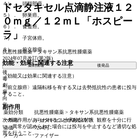
４）． 頭頸部癌。
ドセタキセル点滴静注液１２
５）． 卵巣癌。
０ｍｇ／１２ｍＬ「ホスピー
６）． 食道癌。
ラ」
７）． 子宮体癌。
８）． 前立腺癌。
抗悪性腫瘍薬 > タキサン系抗悪性腫瘍薬
2024年07月改訂(第2版)
効能・効果に関連する注意
薬剤情報
後発品
後
（効能又は効果に関連する注意）
毒
劇
〈前立腺癌〉遠隔転移を有する又は去勢抵抗性の患者に投与
麻
すること。
向
覚
副作用
薬効分類
抗悪性腫瘍薬 > タキサン系抗悪性腫瘍薬
一般名
ドセタキセル水和物注射液
次の副作用があらわれることがあるので、観察を十分に行
い、異常が認められた場合には投与を中止するなど適切な処
薬価
7204
円
置を行うこと。
メーカー
ファイザー