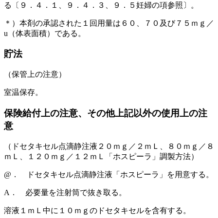
る〔９．４．１、９．４．３、９．５妊婦の項参照〕。
＊）本剤の承認された１回用量は６０、７０及び７５ｍｇ／
u（体表面積）である。
貯法
（保管上の注意）
室温保存。
保険給付上の注意、その他上記以外の使用上の注
意
（ドセタキセル点滴静注液２０ｍｇ／２ｍＬ、８０ｍｇ／８
ｍＬ、１２０ｍｇ／１２ｍＬ「ホスピーラ」調製方法）
@． ドセタキセル点滴静注液「ホスピーラ」を用意する。
A． 必要量を注射筒で抜き取る。
溶液１ｍＬ中に１０ｍｇのドセタキセルを含有する。