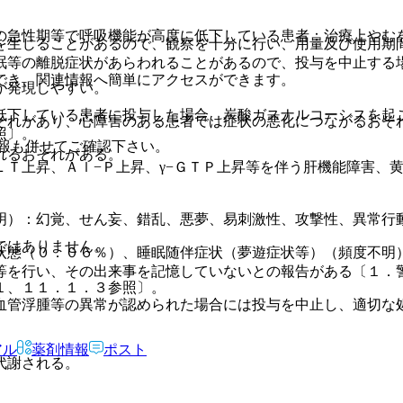
の急性期等で呼吸機能が高度に低下している患者：治療上やむ
を生じることがあるので、観察を十分に行い、用量及び使用期
眠等の離脱症状があらわれることがあるので、投与を中止する
でき、関連情報へ簡単にアクセスができます。
が発現しやすい。
低下している患者に投与した場合、炭酸ガスナルコーシスを起
それがあり、心障害のある患者では症状の悪化につながるおそ
照〕。
報も併せてご確認下さい。
れるおそれがある。
ＬＴ上昇、Ａｌ−Ｐ上昇、γ−ＧＴＰ上昇等を伴う肝機能障害、
明）：幻覚、せん妄、錯乱、悪夢、易刺激性、攻撃性、異常行
ではありません。
状態（０．０６％）、睡眠随伴症状（夢遊症状等）（頻度不明
等を行い、その出来事を記憶していないとの報告がある〔１．
１、１１．１．３参照〕。
血管浮腫等の異常が認められた場合には投与を中止し、適切な
アル
薬剤情報
ポスト
代謝される。