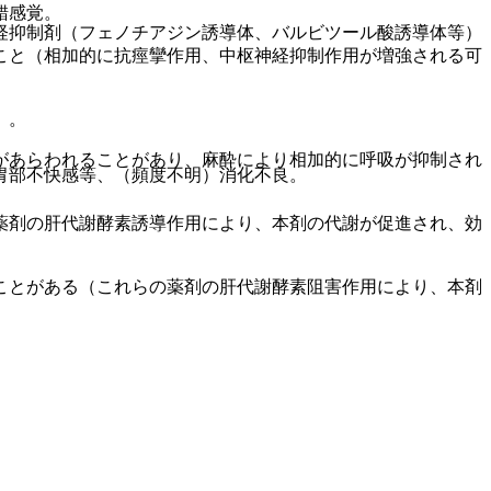
錯感覚。
経抑制剤（フェノチアジン誘導体、バルビツール酸誘導体等）
こと（相加的に抗痙攣作用、中枢神経抑制作用が増強される可
］。
があらわれることがあり、麻酔により相加的に呼吸が抑制され
胃部不快感等、（頻度不明）消化不良。
薬剤の肝代謝酵素誘導作用により、本剤の代謝が促進され、効
ことがある（これらの薬剤の肝代謝酵素阻害作用により、本剤