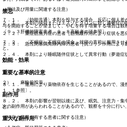
（用法及び用量に関連する注意）
禁忌
７．１． 〈効能共通〉本剤を投与する場合、反応に個人差
２．１． 本剤の成分またはエスゾピクロンに対し過敏症の
与を開始することが望ましく、やむを得ず増量する場合は観
〔９．３肝機能障害患者、９．８高齢者の項参照〕。
２．２． 重症筋無力症の患者［筋弛緩作用により症状を悪
７．２． 〈不眠症〉不眠症の場合、就寝の直前に服用させ
２．３． 急性閉塞隅角緑内障の患者［抗コリン作用により
と。
２．４． 本剤により睡眠随伴症状として異常行動（夢遊症
効能・効果
る］。
１）． 不眠症。
重要な基本的注意
２）． 麻酔前投薬。
８．１． 連用により薬物依存を生じることがあるので、漫
１．１参照〕。
副作用
８．２． 本剤の影響が翌朝以後に及び、眠気、注意力・集
次の副作用があらわれることがあるので、観察を十分に行い
と。
（特定の背景を有する患者に関する注意）
重大な副作用