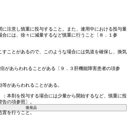
間に注意し慎重に投与すること。また、連用中における投与量
場合には、徐々に減量するなど慎重に行うこと〔８．１参
こすことがあるので、このような場合には気道を確保し、換気
黄疸があらわれることがある〔９．３肝機能障害患者の項参
動等があらわれることがある。
）：本剤を投与する場合には少量から開始するなど、慎重に投
警告の項参照〕。
後発品
処置を行うこと。