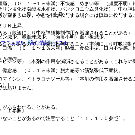
頭痛、（０．１〜１％未満）不快感、めまい等、（頻度不明）
ラリン塩化物塩酸塩水和物、パンクロニウム臭化物）、中枢神
満）ＡＳＴ上昇、Ａｌ−Ｐ上昇。
とが望ましいが、やむを得ず投与する場合には慎重に投与する
ＢＵＮ上昇。
ある（飲酒により中枢神経抑制作用が増強されることがある）
ビン減少、赤血球減少、（頻度不明）血小板減少。
Rマニュアル
薬剤情報
ポスト
ることがあるので、慎重に投与すること（本剤により呼吸抑制
、口渇、（０．１〜１％未満）嘔気、食欲不振、口内不快感、
そう痒症。
ンピシン等）［本剤の作用を減弱させることがある（これらの
）倦怠感、（０．１％未満）脱力感等の筋緊張低下症状。
ロマイシン、イトラコナゾール等）［本剤の作用を増強させる
る）］。
ではありません。
）があらわれることがある。
７．１参照〕。
いないことがあるので注意すること〔１１．１．５参照〕。