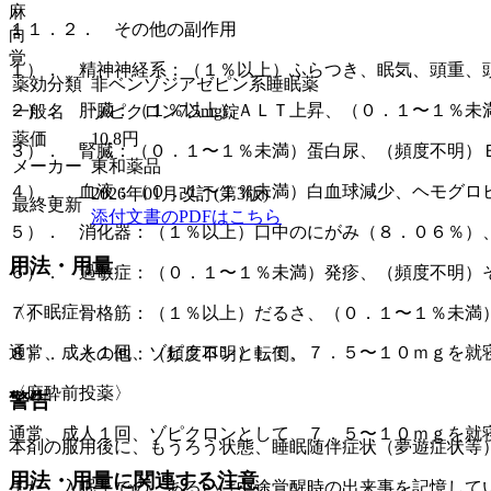
麻
１１．２． その他の副作用
向
覚
１）． 精神神経系：（１％以上）ふらつき、眠気、頭重、
薬効分類
非ベンゾジアゼピン系睡眠薬
２）． 肝臓：（１％以上）ＡＬＴ上昇、（０．１〜１％未
一般名
ゾピクロン7.5mg錠
薬価
10.8
円
３）． 腎臓：（０．１〜１％未満）蛋白尿、（頻度不明）
メーカー
東和薬品
４）． 血液：（０．１〜１％未満）白血球減少、ヘモグロ
2026年01月改訂(第3版)
最終更新
添付文書のPDFはこちら
５）． 消化器：（１％以上）口中のにがみ（８．０６％）
用法・用量
６）． 過敏症：（０．１〜１％未満）発疹、（頻度不明）
〈不眠症〉
７）． 骨格筋：（１％以上）だるさ、（０．１〜１％未満
通常、成人１回、ゾピクロンとして、７．５〜１０ｍｇを就
８）． その他：（頻度不明）転倒。
〈麻酔前投薬〉
警告
通常、成人１回、ゾピクロンとして、７．５〜１０ｍｇを就
本剤の服用後に、もうろう状態、睡眠随伴症状（夢遊症状等
用法・用量に関連する注意
また、入眠までの、あるいは中途覚醒時の出来事を記憶して