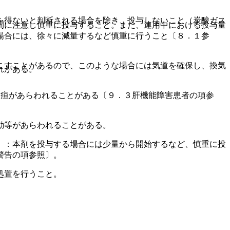
を得ないと判断される場合を除き、投与しないこと（炭酸ガス
間に注意し慎重に投与すること。また、連用中における投与量
場合には、徐々に減量するなど慎重に行うこと〔８．１参
こすことがあるので、このような場合には気道を確保し、換気
れがある。
黄疸があらわれることがある〔９．３肝機能障害患者の項参
動等があらわれることがある。
）：本剤を投与する場合には少量から開始するなど、慎重に投
警告の項参照〕。
処置を行うこと。