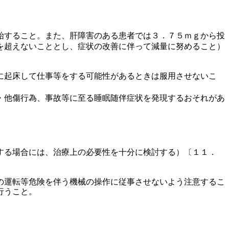
始すること。また、肝障害のある患者では３．７５ｍｇから投
を超えないこととし、症状の改善に伴って減量に努めること）
に起床して仕事等をする可能性があるときは服用させないこ
・他傷行為、事故等に至る睡眠随伴症状を発現するおそれがあ
する場合には、治療上の必要性を十分に検討する）〔１１．
の運転等危険を伴う機械の操作に従事させないよう注意するこ
行うこと。