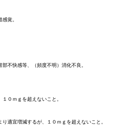
錯感覚。
胃部不快感等、（頻度不明）消化不良。
、１０ｍｇを超えないこと。
より適宜増減するが、１０ｍｇを超えないこと。