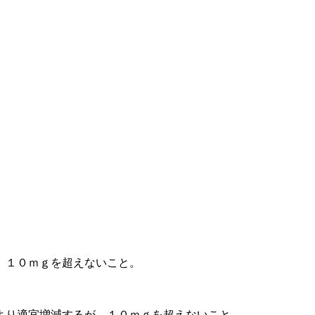
、１０ｍｇを超えないこと。
より適宜増減するが、１０ｍｇを超えないこと。