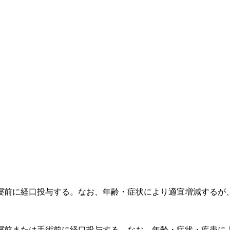
寝前に経口投与する。なお、年齢・症状により適宜増減するが
寝前または手術前に経口投与する。なお、年齢・症状・疾患に