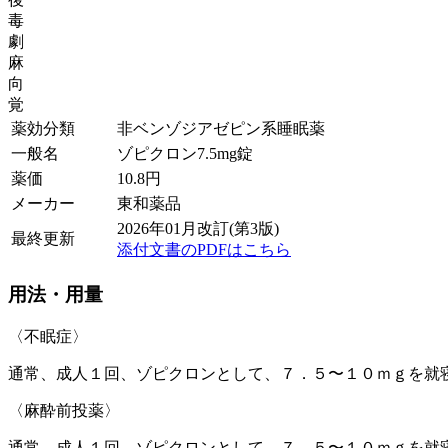
毒
劇
麻
向
覚
薬効分類
非ベンゾジアゼピン系睡眠薬
一般名
ゾピクロン7.5mg錠
薬価
10.8
円
メーカー
東和薬品
2026年01月改訂(第3版)
最終更新
添付文書のPDFはこちら
用法・用量
〈不眠症〉
通常、成人１回、ゾピクロンとして、７．５〜１０ｍｇを就
〈麻酔前投薬〉
通常、成人１回、ゾピクロンとして、７．５〜１０ｍｇを就