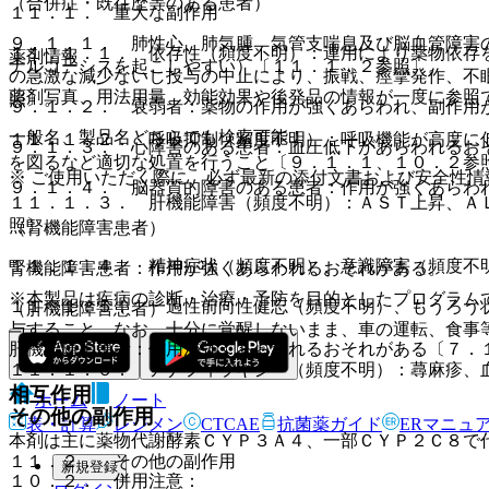
（合併症・既往歴等のある患者）
１１．１． 重大な副作用
９．１．１． 肺性心、肺気腫、気管支喘息及び脳血管障害
１１．１．１． 依存性（頻度不明）：連用により薬物依存
薬剤情報
ナルコーシスを起こしやすい）〔１１．１．２参照〕。
の急激な減少ないし投与の中止により、振戦、痙攣発作、不
薬剤写真、用法用量、効能効果や後発品の情報が一度に参照
照〕。
９．１．２． 衰弱者：薬物の作用が強くあらわれ、副作用
一般名、製品名どちらでも検索可能！
１１．１．２． 呼吸抑制（頻度不明）：呼吸機能が高度に
９．１．３． 心障害のある患者：血圧低下があらわれるお
を図るなど適切な処置を行うこと〔９．１．１、１０．２参
※ ご使用いただく際に、必ず最新の添付文書および安全性情
９．１．４． 脳器質的障害のある患者：作用が強くあらわ
１１．１．３． 肝機能障害（頻度不明）：ＡＳＴ上昇、Ａ
照〕。
（腎機能障害患者）
１１．１．４． 精神症状（頻度不明）、意識障害（頻度不
腎機能障害患者：作用が強くあらわれるおそれがある。
※本製品は疾病の診断・治療・予防を目的としたプログラム
１１．１．５． 一過性前向性健忘（頻度不明）、もうろう
（肝機能障害患者）
与すること。なお、十分に覚醒しないまま、車の運転、食事
肝機能障害患者：作用が強くあらわれるおそれがある〔７．
１１．１．６． アナフィラキシー（頻度不明）：蕁麻疹、
相互作用
ホーム
ノート
その他の副作用
表・計算
レジメン
CTCAE
抗菌薬ガイド
ERマニュ
本剤は主に薬物代謝酵素ＣＹＰ３Ａ４、一部ＣＹＰ２Ｃ８で
１１．２． その他の副作用
新規登録
１０．２． 併用注意：