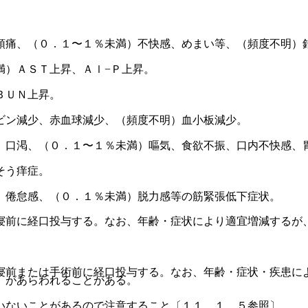
頭痛、（０．１〜１％未満）不快感、めまい等、（頻度不明）
満）ＡＳＴ上昇、Ａｌ−Ｐ上昇。
ＢＵＮ上昇。
ビン減少、赤血球減少、（頻度不明）血小板減少。
、口渇、（０．１〜１％未満）嘔気、食欲不振、口内不快感、
そう痒症。
）倦怠感、（０．１％未満）脱力感等の筋緊張低下症状。
寝前に経口投与する。なお、年齢・症状により適宜増減するが
寝前または手術前に経口投与する。なお、年齢・症状・疾患に
）があらわれることがある。
いないことがあるので注意すること〔１１．１．５参照〕。