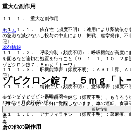
重大な副作用
１１．１． 重大な副作用
１１．１．１． 依存性（頻度不明）：連用により薬物依存
ホーム
の急激な減少ないし投与の中止により、振戦、痙攣発作、不
照〕。
薬剤情報
１１．１．２． 呼吸抑制（頻度不明）：呼吸機能が高度に
を図るなど適切な処置を行うこと〔９．１．１、１０．２参
ゾピクロン錠７．５ｍｇ「トーワ」
１１．１．３． 肝機能障害（頻度不明）：ＡＳＴ上昇、Ａ
照〕。
ゾピクロン錠７．５ｍｇ「ト
１１．１．４． 精神症状（頻度不明）、意識障害（頻度不
非ベンゾジアゼピン系睡眠薬
１１．１．５． 一過性前向性健忘（頻度不明）、もうろう
2026年01月改訂(第3版)
与すること。なお、十分に覚醒しないまま、車の運転、食事
薬剤情報
１１．１．６． アナフィラキシー（頻度不明）：蕁麻疹、
後
毒
その他の副作用
劇