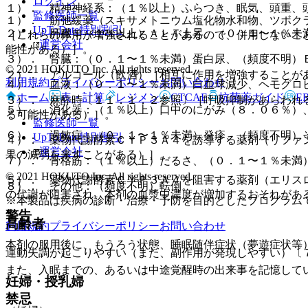
ログイン
１）． 精神神経系：（１％以上）ふらつき、眠気、頭重、
監修医師一覧
１）． 筋弛緩薬（スキサメトニウム塩化物水和物、ツボク
UpToDate特別割引
２）． 肝臓：（１％以上）ＡＬＴ上昇、（０．１〜１％未
［これらの作用が増強されることがあるので、併用しないこ
運営会社
能性がある）］。
３）． 腎臓：（０．１〜１％未満）蛋白尿、（頻度不明）
© 2021 HOKUTO Inc. All rights reserved.
２）． アルコール（飲酒）［相互に作用を増強することが
利用規約
プライバシーポリシー
お問い合わせ
４）． 血液：（０．１〜１％未満）白血球減少、ヘモグロ
ホーム
表・計算
レジメン
CTCAE
抗菌薬ガイド
E
３）． 麻酔時〔１１．１．２参照〕［呼吸抑制があらわれ
５）． 消化器：（１％以上）口中のにがみ（８．０６％）
る可能性がある）］。
監修医師一覧
６）． 過敏症：（０．１〜１％未満）発疹、（頻度不明）
UpToDate特別割引
４）． 薬物代謝酵素ＣＹＰ３Ａ４を誘導する薬剤（リファ
運営会社
果の減弱を来すことがある）］。
７）． 骨格筋：（１％以上）だるさ、（０．１〜１％未満
© 2021 HOKUTO Inc. All rights reserved.
５）． 薬物代謝酵素ＣＹＰ３Ａ４を阻害する薬剤（エリス
８）． その他：（頻度不明）転倒。
の代謝が阻害され、本剤の血漿中濃度が増加するおそれがあ
※本製品は疾病の診断・治療・予防を目的としたプログラム
警告
高齢者
利用規約
プライバシーポリシー
お問い合わせ
本剤の服用後に、もうろう状態、睡眠随伴症状（夢遊症状等
運動失調が起こりやすい（また、副作用が発現しやすい）〔
また、入眠までの、あるいは中途覚醒時の出来事を記憶して
妊婦・授乳婦
禁忌