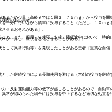
があるため少量（高齢者では１回３．７５ｍｇ）から投与を開
既往歴のある患者。
察を十分に行いながら慎重に投与すること（ただし、１０ｍｇ
化させるおそれがある］。
ること。また、服用して就寝した後、睡眠途中において一時的
眼圧が上昇し、症状を悪化させることがある］。
状として異常行動等）を発現したことがある患者［重篤な自傷
然とした継続投与による長期使用を避ける（本剤の投与を継続
中力・反射運動能力等の低下が起こることがあるので、自動車
、異常が認められた場合には投与を中止するなど適切な処置を