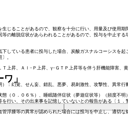
を生じることがあるので、観察を十分に行い、用量及び使用期
眠等の離脱症状があらわれることがあるので、投与を中止する
低下している患者に投与した場合、炭酸ガスナルコーシスを起
照〕。
ＬＴ上昇、Ａｌ−Ｐ上昇、γ−ＧＴＰ上昇等を伴う肝機能障害、
ーワ」
明）：幻覚、せん妄、錯乱、悪夢、易刺激性、攻撃性、異常行
状態（０．０６％）、睡眠随伴症状（夢遊症状等）（頻度不明
等を行い、その出来事を記憶していないとの報告がある〔１．
血管浮腫等の異常が認められた場合には投与を中止し、適切な