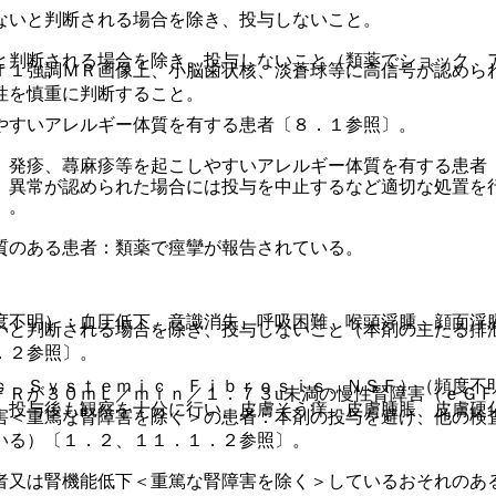
ないと判断される場合を除き、投与しないこと。
と判断される場合を除き、投与しないこと（類薬でショック、
Ｔ１強調ＭＲ画像上、小脳歯状核、淡蒼球等に高信号が認めら
性を慎重に判断すること。
やすいアレルギー体質を有する患者〔８．１参照〕。
、発疹、蕁麻疹等を起こしやすいアレルギー体質を有する患者
、異常が認められた場合には投与を中止するなど適切な処置を
〕。
質のある患者：類薬で痙攣が報告されている。
度不明）：血圧低下、意識消失、呼吸困難、喉頭浮腫、顔面浮
いと判断される場合を除き、投与しないこと（本剤の主たる排
．２参照〕。
ｃ Ｓｙｓｔｅｍｉｃ Ｆｉｂｒｏｓｉｓ、ＮＳＦ）（頻度不
ＦＲが３０ｍＬ／ｍｉｎ／１．７３u未満の慢性腎障害（ｅＧ
、投与後も観察を十分に行い、皮膚そう痒、皮膚腫脹、皮膚硬
害＜重篤な腎障害を除く＞の患者：本剤の投与を避け、他の検
いる）〔１．２、１１．１．２参照〕。
者又は腎機能低下＜重篤な腎障害を除く＞しているおそれのあ