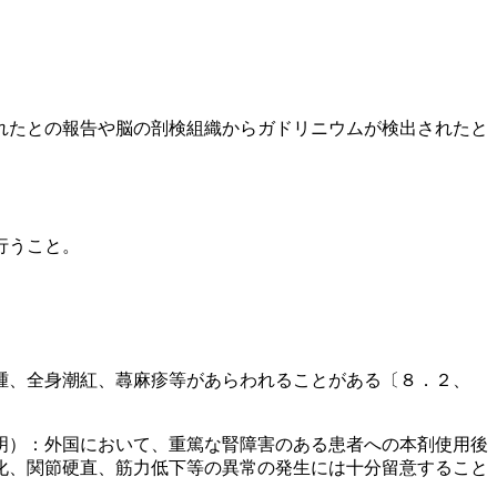
れたとの報告や脳の剖検組織からガドリニウムが検出されたと
行うこと。
腫、全身潮紅、蕁麻疹等があらわれることがある〔８．２、
明）：外国において、重篤な腎障害のある患者への本剤使用後
化、関節硬直、筋力低下等の異常の発生には十分留意すること