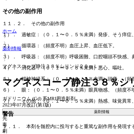
その他の副作用
１１．２． その他の副作用
ホーム
１）． 過敏症：（０．１〜０．５％未満）発疹、そう痒症
２）． 循環器：（頻度不明）血圧上昇、血圧低下。
薬剤情報
３）． 呼吸器：（頻度不明）呼吸困難、口腔咽頭不快感、
マグネスコープ静注３８％シリンジ２０ｍＬ
４）． 消化器：（０．１〜０．５％未満）悪心、嘔吐。
５）． 精神神経系：（０．１〜０．５％未満）頭痛、（頻
マグネスコープ静注３８％シ
６）． 眼：（０．１〜０．５％未満）眼異物感、（頻度不
ガドリニウム (Gd) 系MRI用造影剤
７）． その他：（０．１〜０．５％未満）熱感、味覚異常
2023年07月改訂(第1版)
薬剤情報
警告
先
毒
１．１． 本剤を髄腔内に投与すると重篤な副作用を発現す
劇