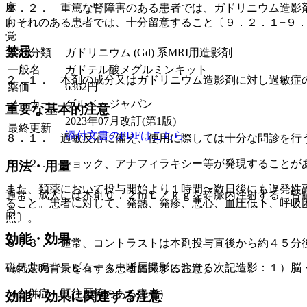
麻
１．２． 重篤な腎障害のある患者では、ガドリニウム造影
向
おそれのある患者では、十分留意すること〔９．２．１−９
覚
禁忌
薬効分類
ガドリニウム (Gd) 系MRI用造影剤
一般名
ガドテル酸メグルミンキット
２．１． 本剤の成分又はガドリニウム造影剤に対し過敏症
薬価
6362
円
メーカー
ゲルベ・ジャパン
重要な基本的注意
2023年07月改訂(第1版)
最終更新
添付文書のPDFはこちら
８．１． 過敏反応に備え、使用に際しては十分な問診を行
８．２． ショック、アナフィラキシー等が発現することが
用法・用量
また、類薬において投与開始より１時間〜数日後にも遅発性
通常、成人には本剤０．２ｍＬ／ｋｇを静脈内注射する。腎
ること。患者に対して、発熱、発疹、悪心、血圧低下、呼吸
る。
照〕。
効能・効果
８．３． 通常、コントラストは本剤投与直後から約４５分
磁気共鳴コンピューター断層撮影における次記造影：１）脳
（特定の背景を有する患者に関する注意）
（合併症・既往歴等のある患者）
効能・効果に関連する注意