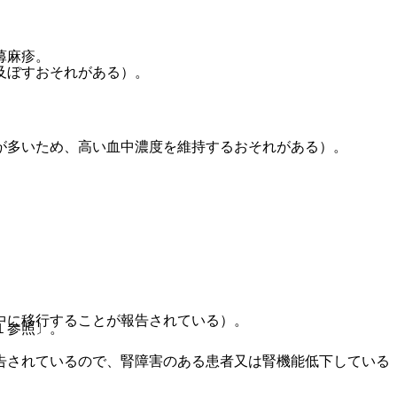
蕁麻疹。
及ぼすおそれがある）。
が多いため、高い血中濃度を維持するおそれがある）。
。
中に移行することが報告されている）。
１参照〕。
告されているので、腎障害のある患者又は腎機能低下している