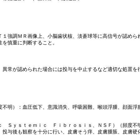
Ｔ１強調ＭＲ画像上、小脳歯状核、淡蒼球等に高信号が認めら
性を慎重に判断すること。
、異常が認められた場合には投与を中止するなど適切な処置を
度不明）：血圧低下、意識消失、呼吸困難、喉頭浮腫、顔面浮
ｃ Ｓｙｓｔｅｍｉｃ Ｆｉｂｒｏｓｉｓ、ＮＳＦ）（頻度不
、投与後も観察を十分に行い、皮膚そう痒、皮膚腫脹、皮膚硬