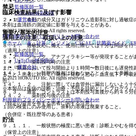
ログイン
禁忌
監修医師一覧
臨床検査結果に及ぼす影響
UpToDate特別割引
運営会社
２．１． 本剤の成分又はガドリニウム造影剤に対し過敏症
本剤は血清鉄の測定値に影響を与えることがある。
© 2021 HOKUTO Inc. All rights reserved.
重要な基本的注意
利用規約
プライバシーポリシー
お問い合わせ
適用上の注意、取扱い上の注意
ホーム
表・計算
レジメン
CTCAE
抗菌薬ガイド
E
８．１． 過敏反応に備え、使用に際しては十分な問診を行
（適用上の注意）
監修医師一覧
８．２． ショック、アナフィラキシー等が発現することが
UpToDate特別割引
１４．１． 薬剤投与時の注意
運営会社
また、類薬において投与開始より１時間〜数日後にも遅発性
１４．１．１． 髄腔内投与は行わないこと〔１．１参照〕
ること。患者に対して、発熱、発疹、悪心、血圧低下、呼吸
© 2021 HOKUTO Inc. All rights reserved.
照〕。
１４．１．２． 注射に際しては血管外に漏出しないよう十
※本製品は疾病の診断・治療・予防を目的としたプログラム
８．３． 通常、コントラストは本剤投与直後から約４５分
１４．２． 薬剤投与後の注意
利用規約
プライバシーポリシー
お問い合わせ
（特定の背景を有する患者に関する注意）
１回の検査にのみ使用し、余剰の溶液は廃棄すること。
（合併症・既往歴等のある患者）
貯法
９．１．１． 一般状態の極度に悪い患者：診断上やむを得
（保管上の注意）