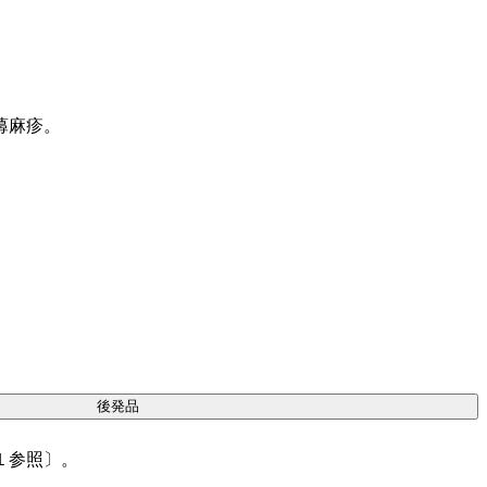
蕁麻疹。
。
後発品
１参照〕。