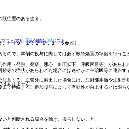
の既往歴のある患者。
Rマニュアル
薬剤情報
ポスト
うこと〔９．１．２−９．１．５参照〕。
あるので、本剤の投与に際しては必ず救急処置の準備を行うこ
副作用（発熱、発疹、悪心、血圧低下、呼吸困難等）があらわ
。
困難等の症状があらわれた場合には速やかに主治医等に連絡す
分注意する。血管外に漏出した場合には、注射部疼痛や注射部
ではありません。
後まで持続する。追加投与によって有効性が向上するとは限ら
ないと判断される場合を除き、投与しないこと。