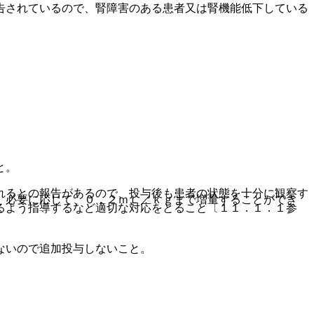
告されているので、腎障害のある患者又は腎機能低下している
と。
れるとの報告があるので、投与後も患者の状態を十分に観察す
、必要に応じて、０．２ｍＬ／ｋｇまで増量することができ
るよう指導するなど適切な対応をとること〔１１．１．１参
ないので追加投与しないこと。