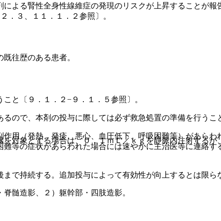
剤による腎性全身性線維症の発現のリスクが上昇することが報
．２．３、１１．１．２参照〕。
の既往歴のある患者。
うこと〔９．１．２−９．１．５参照〕。
あるので、本剤の投与に際しては必ず救急処置の準備を行うこ
副作用（発熱、発疹、悪心、血圧低下、呼吸困難等）があらわ
臓を対象とする場合は、０．１ｍＬ／ｋｇを静脈内注射するが
困難等の症状があらわれた場合には速やかに主治医等に連絡す
後まで持続する。追加投与によって有効性が向上するとは限ら
・脊髄造影、２）躯幹部・四肢造影。