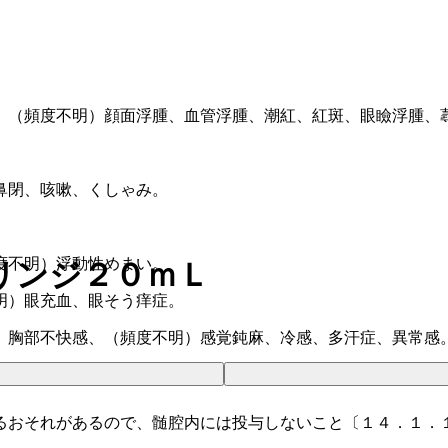
、（頻度不明）顔面浮腫、血管浮腫、潮紅、紅斑、眼瞼浮腫、
鼻閉、咳嗽、くしゃみ。
度不明）浮動性めまい。
リンジ２０ｍＬ
明）眼充血、眼そう痒症。
、胸部不快感、（頻度不明）感覚鈍麻、冷感、多汗症、異常感
るおそれがあるので、髄腔内には投与しないこと〔１４．１．