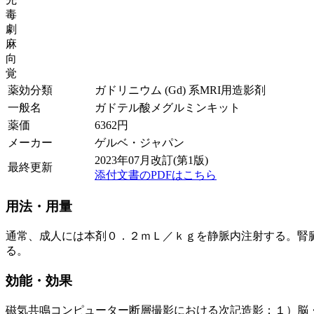
毒
劇
麻
向
覚
薬効分類
ガドリニウム (Gd) 系MRI用造影剤
一般名
ガドテル酸メグルミンキット
薬価
6362
円
メーカー
ゲルベ・ジャパン
2023年07月改訂(第1版)
最終更新
添付文書のPDFはこちら
用法・用量
通常、成人には本剤０．２ｍＬ／ｋｇを静脈内注射する。腎
る。
効能・効果
磁気共鳴コンピューター断層撮影における次記造影：１）脳