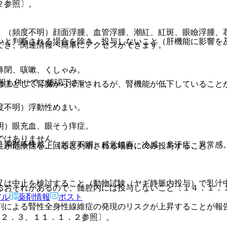
２参照〕。
、（頻度不明）顔面浮腫、血管浮腫、潮紅、紅斑、眼瞼浮腫、
いと判断される場合を除き、投与しないこと（肝機能に影響を
でき、関連情報へ簡単にアクセスができます。
鼻閉、咳嗽、くしゃみ。
報も併せてご確認下さい。
は主として腎臓から排泄されるが、腎機能が低下していること
度不明）浮動性めまい。
明）眼充血、眼そう痒症。
ではありません。
、胸部不快感、（頻度不明）感覚鈍麻、冷感、多汗症、異常感
性が危険性を上回ると判断される場合にのみ投与すること。
又は中止を検討すること（動物試験（ヤギ静脈内投与）で乳汁
るおそれがあるので、髄腔内には投与しないこと〔１４．１．
アル
薬剤情報
ポスト
剤による腎性全身性線維症の発現のリスクが上昇することが報
．２．３、１１．１．２参照〕。