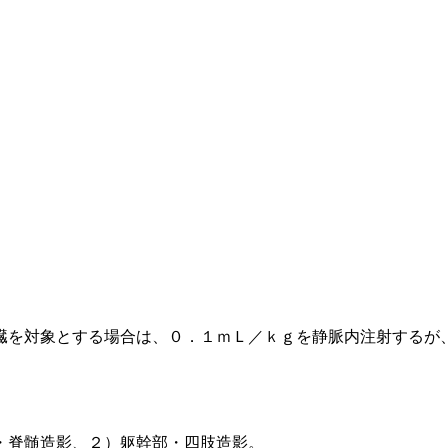
臓を対象とする場合は、０．１ｍＬ／ｋｇを静脈内注射するが
・脊髄造影、２）躯幹部・四肢造影。