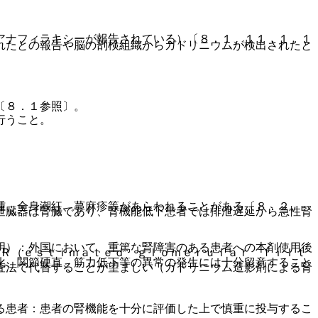
アナフィラキシーが報告されている）〔８．１、１１．１．１
れたとの報告や脳の剖検組織からガドリニウムが検出されたと
〔８．１参照〕。
行うこと。
腫、全身潮紅、蕁麻疹等があらわれることがある〔８．２、
泄臓器は腎臓であり、腎機能低下患者では排泄遅延から急性腎
明）：外国において、重篤な腎障害のある患者への本剤使用後
ＦＲ（ｅｓｔｉｍａｔｅｄ ｇｌｏｍｅｒｕｌａｒ ｆｉｌｔ
化、関節硬直、筋力低下等の異常の発生には十分留意すること
査法で代替することが望ましい（ガドリニウム造影剤による腎
る患者：患者の腎機能を十分に評価した上で慎重に投与するこ