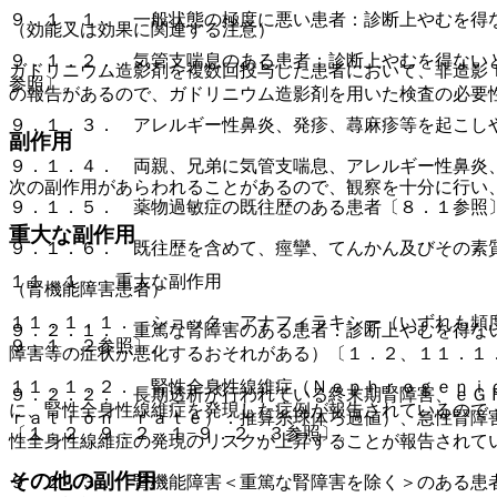
９．１．１． 一般状態の極度に悪い患者：診断上やむを得
（効能又は効果に関連する注意）
９．１．２． 気管支喘息のある患者：診断上やむを得ない
ガドリニウム造影剤を複数回投与した患者において、非造影
参照〕。
の報告があるので、ガドリニウム造影剤を用いた検査の必要
９．１．３． アレルギー性鼻炎、発疹、蕁麻疹等を起こし
副作用
９．１．４． 両親、兄弟に気管支喘息、アレルギー性鼻炎
次の副作用があらわれることがあるので、観察を十分に行い
９．１．５． 薬物過敏症の既往歴のある患者〔８．１参照
重大な副作用
９．１．６． 既往歴を含めて、痙攣、てんかん及びその素
１１．１． 重大な副作用
（腎機能障害患者）
１１．１．１． ショック、アナフィラキシー（いずれも頻
９．２．１． 重篤な腎障害のある患者：診断上やむを得な
９．１．２参照〕。
障害等の症状が悪化するおそれがある）〔１．２、１１．１
１１．１．２． 腎性全身性線維症（Ｎｅｐｈｒｏｇｅｎｉ
９．２．２． 長期透析が行われている終末期腎障害、ｅＧ
に、腎性全身性線維症を発現した症例が報告されているので
ｒａｔｉｏｎ ｒａｔｅ）：推算糸球体ろ過値）、急性腎障
〔１．２、９．２．１−９．２．３参照〕。
性全身性線維症の発現のリスクが上昇することが報告されて
その他の副作用
９．２．３． 腎機能障害＜重篤な腎障害を除く＞のある患