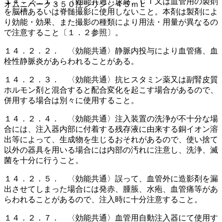
１４．２．１． 〈効能共通〉尿路、ＣＴ又は血管用の製剤
オムニパーク３５０注シリンジ４５ｍＬ
を脳槽あるいは脊髄撮影に使用しないこと。本剤は製剤によ
り効能・効果、また撮影の種類により用法・用量が異なるの
で注意すること〔１．２参照〕。
１４．２．２． 〈効能共通〉静脈内投与により血管痛、血
栓性静脈炎があらわれることがある。
１４．２．３． 〈効能共通〉抗ヒスタミン薬又は副腎皮質
ホルモン剤と混合すると配合変化を起こす場合があるので、
併用する場合は別々に使用すること。
１４．２．４． 〈効能共通〉注入装置の洗浄が不十分な場
合には、注入器内部に付着する残存液に由来する銅イオン溶
出等によって、生成物を生じるおそれがあるので、使い捨て
以外の器具を用いる場合には内部の汚れに注意し、洗浄、滅
菌を十分に行うこと。
１４．２．５． 〈効能共通〉誤って、血管外に造影剤を漏
出させてしまった場合には発赤、腫脹、水疱、血管痛等があ
らわれることがあるので、注入時に十分注意すること。
１４．２．７． 〈効能共通〉血管用自動注入器にて使用す