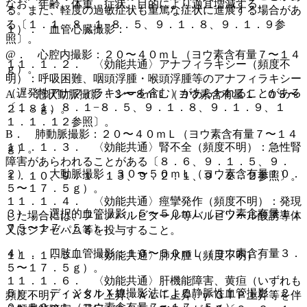
なお、年齢、体重、症状、目的により適宜増減する。
る。また、軽度の過敏症状も重篤な症状に進展する場合があ
る〔１．１、８．１−８．５、９．１．８、９．１．９参
１）． 血管心臓撮影：
照〕。
@． 心腔内撮影：２０〜４０ｍＬ（ヨウ素含有量７〜１４
１１．１．２． 〈効能共通〉アナフィラキシー（頻度不
ｇ）。
明）：呼吸困難、咽頭浮腫・喉頭浮腫等のアナフィラキシー
（遅発性アナフィラキシーを含む）があらわれることがある
A． 冠状動脈撮影：３〜８ｍＬ（ヨウ素含有量１．０５〜
〔１．１、８．１−８．５、９．１．８、９．１．９、１
２．８ｇ）。
１．１．１２参照〕。
B． 肺動脈撮影：２０〜４０ｍＬ（ヨウ素含有量７〜１４
１１．１．３． 〈効能共通〉腎不全（頻度不明）：急性腎
ｇ）。
障害があらわれることがある〔８．６、９．１．５、９．
２）． 大動脈撮影：３０〜５０ｍＬ（ヨウ素含有量１０．
１．１０、９．１．１３、９．２．１、９．２．２参照〕。
５〜１７．５ｇ）。
１１．１．４． 〈効能共通〉痙攣発作（頻度不明）：発現
３）． 選択的血管撮影：５〜５０ｍＬ（ヨウ素含有量１．
した場合には、フェノバルビタール等バルビツール酸誘導体
７５〜１７．５ｇ）。
又はジアゼパム等を投与すること。
４）． 四肢血管撮影：１０〜５０ｍＬ（ヨウ素含有量３．
１１．１．５． 〈効能共通〉肺水腫（頻度不明）。
５〜１７．５ｇ）。
１１．１．６． 〈効能共通〉肝機能障害、黄疸（いずれも
５）． ディジタルＸ線撮影法による静脈性血管撮影：２
頻度不明）：ＡＳＴ上昇、ＡＬＴ上昇、γ−ＧＴＰ上昇等を伴