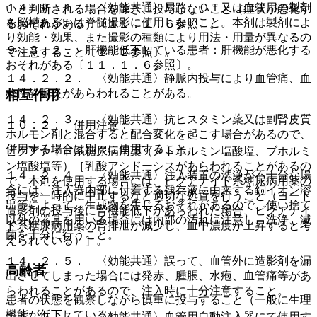
１４．２．１． 〈効能共通〉尿路、ＣＴ又は血管用の製剤
いと判断される場合を除き、投与しないこと（症状が悪化す
を脳槽あるいは脊髄撮影に使用しないこと。本剤は製剤によ
るおそれがある）〔１１．１．６参照〕。
り効能・効果、また撮影の種類により用法・用量が異なるの
９．３．２． 肝機能低下している患者：肝機能が悪化する
で注意すること〔１．２参照〕。
おそれがある〔１１．１．６参照〕。
１４．２．２． 〈効能共通〉静脈内投与により血管痛、血
栓性静脈炎があらわれることがある。
相互作用
１４．２．３． 〈効能共通〉抗ヒスタミン薬又は副腎皮質
１０．２． 併用注意：
ホルモン剤と混合すると配合変化を起こす場合があるので、
併用する場合は別々に使用すること。
ビグアナイド系糖尿病用薬（メトホルミン塩酸塩、ブホルミ
ン塩酸塩等）［乳酸アシドーシスがあらわれることがあるの
１４．２．４． 〈効能共通〉注入装置の洗浄が不十分な場
で、本剤を使用する場合には、ビグアナイド系糖尿病用薬の
合には、注入器内部に付着する残存液に由来する銅イオン溶
投与を一時的に中止するなど適切な処置を行うこと（ヨード
出等によって、生成物を生じるおそれがあるので、使い捨て
造影剤の投与後に腎機能低下があらわれた場合、ビグアナイ
以外の器具を用いる場合には内部の汚れに注意し、洗浄、滅
ド系糖尿病用薬の腎排泄が減少し、血中濃度が上昇すると考
菌を十分に行うこと。
えられている）］。
１４．２．５． 〈効能共通〉誤って、血管外に造影剤を漏
高齢者
出させてしまった場合には発赤、腫脹、水疱、血管痛等があ
らわれることがあるので、注入時に十分注意すること。
患者の状態を観察しながら慎重に投与すること（一般に生理
機能が低下している）。
１４．２．７． 〈効能共通〉血管用自動注入器にて使用す