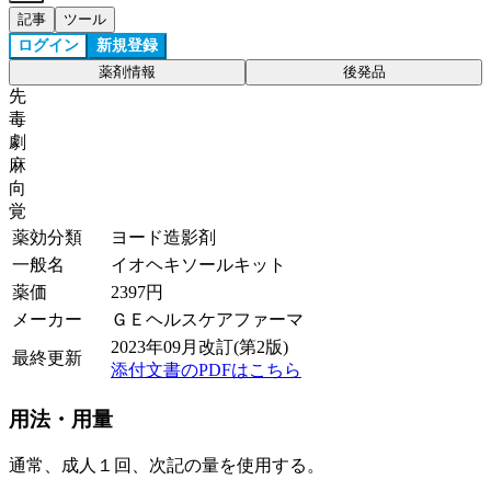
記事
ツール
ログイン
新規登録
薬剤情報
後発品
先
毒
劇
麻
向
覚
薬効分類
ヨード造影剤
一般名
イオヘキソールキット
薬価
2397
円
メーカー
ＧＥヘルスケアファーマ
2023年09月改訂(第2版)
最終更新
添付文書のPDFはこちら
用法・用量
通常、成人１回、次記の量を使用する。