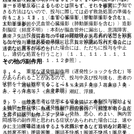
ヨード過敏反応によるものとは限らず、それを確実に予知で
８、９．１．９、１１．１．２、１１．１．７参照〕。
きる方法はないので、投与に際しては必ず救急処置の準備を
１１．１．１３． 〈血管心臓撮影（肺動脈撮影を含む）、
行うこと）〔１．１、１１．１．１、１１．１．２、１１．
大動脈撮影、小児血管心臓撮影（肺動脈撮影を含む）〉造影
１．１２参照〕。
剤脳症（頻度不明）：本剤が脳血管外に漏出し、意識障害、
８．３． 投与にあたっては、開始時より患者の状態を観察
麻痺、失語、皮質盲等の中枢神経症状があらわれることがあ
しながら、過敏反応の発現に注意し、慎重に投与すること
るので投与量は必要最小限とし、異常が認められた場合には
（また、異常が認められた場合には、ただちに投与を中止
適切な処置を行うこと。
し、適切な処置を行うこと）〔１．１、１１．１．１、１
１．１．２、１１．１．１２参照〕。
その他の副作用
８．４． 重篤な遅発性副作用（遅発性ショックを含む）等
１１．２． その他の副作用
があらわれることがあるので、投与中及び投与後も、患者の
状態を十分に観察すること〔１．１、１１．１．１、１１．
１）． 過敏症：（０．１〜５％未満）発疹、蕁麻疹、発
１．２、１１．１．１２参照〕。
赤、そう痒感等、（頻度不明）潮紅、浮腫。
８．５． 外来患者に使用する場合には、本剤投与開始より
２）． 循環器：（０．１〜５％未満）不整脈、（０．１％
１時間〜数日後にも遅発性副作用の発現の可能性があること
未満）血圧低下、熱感、徐脈、顔面蒼白、（頻度不明）血圧
を患者に説明した上で、発疹、発熱、悪心、めまい、胸内苦
上昇、頻脈、動悸、チアノーゼ。
悶感等の副作用と思われる症状があらわれた場合には、速や
３）． 呼吸器：（０．１％未満）せき、くしゃみ、鼻閉、
かに主治医等に連絡するように指示するなど適切な対応をと
（頻度不明）呼吸困難、咽頭不快感、喉頭不快感、喘息発
ること〔１．１、１１．１．１、１１．１．２、１１．１．