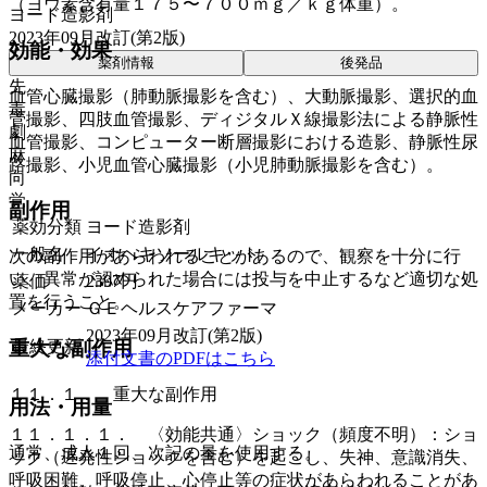
（ヨウ素含有量１７５〜７００ｍｇ／ｋｇ体重）。
ヨード造影剤
2023年09月改訂(第2版)
効能・効果
薬剤情報
後発品
先
血管心臓撮影（肺動脈撮影を含む）、大動脈撮影、選択的血
毒
管撮影、四肢血管撮影、ディジタルＸ線撮影法による静脈性
劇
血管撮影、コンピューター断層撮影における造影、静脈性尿
麻
路撮影、小児血管心臓撮影（小児肺動脈撮影を含む）。
向
覚
副作用
薬効分類
ヨード造影剤
一般名
イオヘキソールキット
次の副作用があらわれることがあるので、観察を十分に行
い、異常が認められた場合には投与を中止するなど適切な処
薬価
2397
円
置を行うこと。
メーカー
ＧＥヘルスケアファーマ
2023年09月改訂(第2版)
最終更新
重大な副作用
添付文書のPDFはこちら
１１．１． 重大な副作用
用法・用量
１１．１．１． 〈効能共通〉ショック（頻度不明）：ショ
通常、成人１回、次記の量を使用する。
ック（遅発性ショックを含む）を起こし、失神、意識消失、
呼吸困難、呼吸停止、心停止等の症状があらわれることがあ