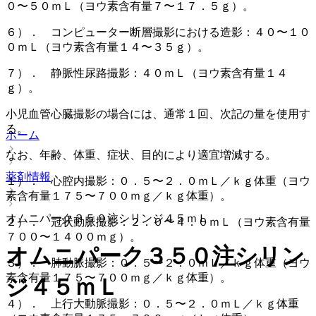
０〜５０ｍＬ（ヨウ素含有量７〜１７．５ｇ）。
６）． コンピューター断層撮影における造影：４０〜１０
０ｍＬ（ヨウ素含有量１４〜３５ｇ）。
７）． 静脈性尿路撮影：４０ｍＬ（ヨウ素含有量１４
ｇ）。
小児血管心臓撮影の場合には、通常１回、次記の量を使用す
る。
ホーム
なお、年齢、体重、症状、目的により適宜増減する。
薬剤情報
１）． 心腔内撮影：０．５〜２．０ｍＬ／ｋｇ体重（ヨウ
素含有量１７５〜７００ｍｇ／ｋｇ体重）。
オムニパーク３５０注シリンジ４５ｍＬ
２）． 冠状動脈撮影：２．０〜４．０ｍＬ（ヨウ素含有量
７００〜１４００ｍｇ）。
オムニパーク３５０注シリン
３）． 肺動脈撮影：０．５〜２．０ｍＬ／ｋｇ体重（ヨウ
素含有量１７５〜７００ｍｇ／ｋｇ体重）。
ジ４５ｍＬ
４）． 上行大動脈撮影：０．５〜２．０ｍＬ／ｋｇ体重