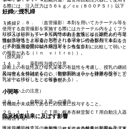
る際には、注入圧力は５６ｋｇ／ｃu（８００ＰＳＩ）以下
妊婦・授乳婦
とすること。
１４．２．８． 〈血管撮影〉本剤を用いてカテーテル等を
（妊婦）
使用する血管撮影を実施する際にはカテーテル内をよくフラ
妊婦又は妊娠している可能性のある女性には、診断上の有益
ッシュさせ、カテーテル内で本剤と血液とを長期にわたって
性が危険性を上回ると判断される場合にのみ投与すること
接触させることを避けること（非イオン性造影剤（本剤を含
（本剤投与の際にはＸ線照射をともなう）。
む）の血液凝固抑制作用はイオン性造影剤に比較して弱いと
の報告がある（ｉｎ ｖｉｔｒｏ））。
（授乳婦）
１４．３． 薬剤投与後の注意
診断上の有益性及び母乳栄養の有益性を考慮し、授乳の継続
又は中止を検討すること（動物実験（ラット静脈内投与）で
投与後も水分補給を行い、造影剤の速やかな排泄を促すこと
乳汁中に移行したとの報告がある）。
〔８．６、９．１．１５参照〕。
（取扱い上の注意）
小児等
２０．１． 自動注入器への適合
腎機能が未成熟であるため慎重に投与すること。
２０．１．１． 〈ＣＴ用〉根本杏林堂製ＣＴ用自動注入器
臨床検査結果に及ぼす影響
に適合する。
甲状腺機能検査等の放射性ヨードによる検査に影響を及ぼす
２０．１．２． 〈血管用〉根本杏林堂製血管用自動注入器