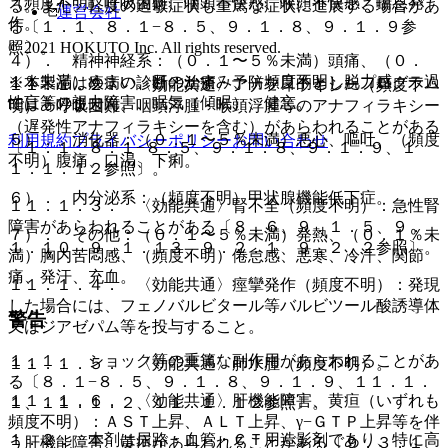
（頻度不明）呼吸困難、咽頭不快感、喉頭不快感、喘息発
る。また、軽度の過敏症状も重篤な症状に進展する場合があ
運営会社
作。
る〔１．１、８．１−８．５、９．１．８、９．１．９参
© 2021 HOKUTO Inc. All rights reserved.
照〕。
４）． 精神神経系：（０．１〜５％未満）頭痛、（０．
１％未満）めまい、目のかすみ、（頻度不明）脱力感、一過
※本製品は疾病の診断・治療・予防を目的としたプログラム
１１．１．２． 〈効能共通〉アナフィラキシー（頻度不
性盲等の視力障害、眠気（傾眠）、健忘。
ではありません。
明）：呼吸困難、咽頭浮腫・喉頭浮腫等のアナフィラキシー
（遅発性アナフィラキシーを含む）があらわれることがある
５）． 消化器：（０．１〜５％未満）悪心、嘔吐、（頻度
利用規約
プライバシーポリシー
お問い合わせ
〔１．１、８．１−８．５、９．１．８、９．１．９、１
不明）腹痛、口渇、下痢。
１．１．１２参照〕。
６）． 内分泌系：（頻度不明）甲状腺機能低下症。
１１．１．３． 〈効能共通〉腎不全（頻度不明）：急性腎
障害があらわれることがある〔８．６、９．１．５、９．
７）． その他：（０．１〜５％未満）発熱、（０．１％未
１．１０、９．１．１３、９．２．１、９．２．２参照〕。
満）胸内苦悶感、（頻度不明）倦怠感、悪寒、冷汗、関節
痛、発汗、充血。
１１．１．４． 〈効能共通〉痙攣発作（頻度不明）：発現
した場合には、フェノバルビタール等バルビツール酸誘導体
警告
又はジアゼパム等を投与すること。
１．１． ショック等の重篤な副作用があらわれることがあ
１１．１．５． 〈効能共通〉肺水腫（頻度不明）。
る〔８．１−８．５、９．１．８、９．１．９、１１．１．
１１．１．６． 〈効能共通〉肝機能障害、黄疸（いずれも
１、１１．１．２、１１．１．１２参照〕。
頻度不明）：ＡＳＴ上昇、ＡＬＴ上昇、γ−ＧＴＰ上昇等を伴
１．２． 本剤は尿路・血管・ＣＴ用造影剤であり、特に高
う肝機能障害、黄疸があらわれることがある〔９．３．１、