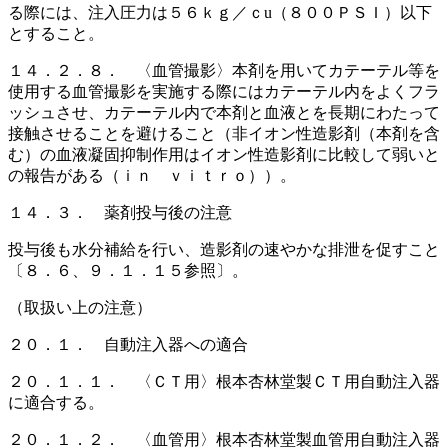
る際には、注入圧力は５６ｋｇ／ｃu（８００ＰＳＩ）以下
とすること。
１４．２．８． 〈血管撮影〉本剤を用いてカテーテル等を
使用する血管撮影を実施する際にはカテーテル内をよくフラ
ッシュさせ、カテーテル内で本剤と血液とを長期にわたって
接触させることを避けること（非イオン性造影剤（本剤を含
む）の血液凝固抑制作用はイオン性造影剤に比較して弱いと
の報告がある（ｉｎ ｖｉｔｒｏ））。
１４．３． 薬剤投与後の注意
投与後も水分補給を行い、造影剤の速やかな排泄を促すこと
〔８．６、９．１．１５参照〕。
（取扱い上の注意）
２０．１． 自動注入器への適合
２０．１．１． 〈ＣＴ用〉根本杏林堂製ＣＴ用自動注入器
に適合する。
２０．１．２． 〈血管用〉根本杏林堂製血管用自動注入器