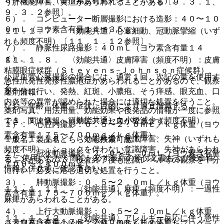
０〜５０ｍＬ（ヨウ素含有量７〜１７．５ｇ）。
う肝機能障害、黄疸があらわれることがある〔９．３．１、
９．３．２参照〕。
６）． コンピューター断層撮影における造影：４０〜１０
０ｍＬ（ヨウ素含有量１４〜３５ｇ）。
１１．１．７． 〈効能共通〉心室細動、冠動脈攣縮（いず
れも頻度不明）〔１１．１．１２参照〕。
７）． 静脈性尿路撮影：４０ｍＬ（ヨウ素含有量１４
ｇ）。
１１．１．８． 〈効能共通〉皮膚障害（頻度不明）：皮膚
粘膜眼症候群（Ｓｔｅｖｅｎｓ−Ｊｏｈｎｓｏｎ症候群）、
小児血管心臓撮影の場合には、通常１回、次記の量を使用す
急性汎発性発疹性膿疱症があらわれることがあるので、観察
る。
を十分に行い、発熱、紅斑、小膿疱、そう痒感、眼充血、口
薬剤情報
内炎等の異常が認められた場合には適切な処置を行うこと。
なお、年齢、体重、症状、目的により適宜増減する。
薬剤写真、用法用量、効能効果や後発品の情報が一度に参照
１１．１．９． 〈効能共通〉血小板減少（頻度不明）。
でき、関連情報へ簡単にアクセスができます。
１）． 心腔内撮影：０．５〜２．０ｍＬ／ｋｇ体重（ヨウ
素含有量１７５〜７００ｍｇ／ｋｇ体重）。
１１．１．１０． 〈効能共通〉意識障害、失神（いずれも
一般名、製品名どちらでも検索可能！
頻度不明）：ショックを伴わない意識障害、失神があらわれ
２）． 冠状動脈撮影：２．０〜４．０ｍＬ（ヨウ素含有量
※ ご使用いただく際に、必ず最新の添付文書および安全性
ることがあるので、検査終了後も意識レベル等の観察を十分
７００〜１４００ｍｇ）。
情報も併せてご確認下さい。
に行い、必要に応じ適切な処置を行うこと。
３）． 肺動脈撮影：０．５〜２．０ｍＬ／ｋｇ体重（ヨウ
１１．１．１１． 〈効能共通〉麻痺（頻度不明）：一過性
素含有量１７５〜７００ｍｇ／ｋｇ体重）。
麻痺があらわれることがある。
４）． 上行大動脈撮影：０．５〜２．０ｍＬ／ｋｇ体重
１１．１．１２． 〈効能共通〉アレルギー反応に伴う急性
（ヨウ素含有量１７５〜７００ｍｇ／ｋｇ体重）。
※本製品は疾病の診断・治療・予防を目的としたプログラム