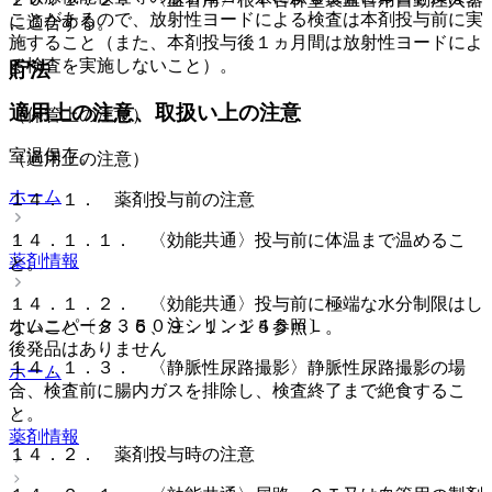
ことがあるので、放射性ヨードによる検査は本剤投与前に実
に適合する。
施すること（また、本剤投与後１ヵ月間は放射性ヨードによ
る検査を実施しないこと）。
貯法
適用上の注意、取扱い上の注意
（保管上の注意）
室温保存。
（適用上の注意）
ホーム
１４．１． 薬剤投与前の注意
１４．１．１． 〈効能共通〉投与前に体温まで温めるこ
薬剤情報
と。
１４．１．２． 〈効能共通〉投与前に極端な水分制限はし
オムニパーク３５０注シリンジ４５ｍＬ
ないこと〔８．６、９．１．１５参照〕。
後発品はありません
１４．１．３． 〈静脈性尿路撮影〉静脈性尿路撮影の場
ホーム
合、検査前に腸内ガスを排除し、検査終了まで絶食するこ
と。
薬剤情報
１４．２． 薬剤投与時の注意