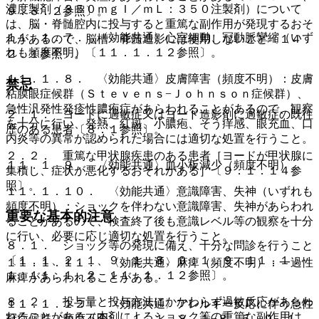
濃度製剤（３５０ｍｇＩ／ｍＬ：３５０注製剤）について
９．３．２参照〕。
は、脳・脊髄腔内に投与すると重篤な副作用が発現するおそ
１１．１．７． 〈効能共通〉心室細動、冠動脈攣縮（いず
れがあるので、脳槽・脊髄造影には使用しないこと〔１４．
れも頻度不明）〔１１．１．１２参照〕。
２．１参照〕。
１１．１．８． 〈効能共通〉皮膚障害（頻度不明）：皮膚
禁忌
粘膜眼症候群（Ｓｔｅｖｅｎｓ−Ｊｏｈｎｓｏｎ症候群）、
急性汎発性発疹性膿疱症があらわれることがあるので、観察
２．１． ヨードに過敏症又はヨード造影剤に過敏症の既往
を十分に行い、発熱、紅斑、小膿疱、そう痒感、眼充血、口
歴のある患者〔８．１参照〕。
内炎等の異常が認められた場合には適切な処置を行うこと。
２．２． 重篤な甲状腺疾患のある患者［ヨードが甲状腺に
１１．１．９． 〈効能共通〉血小板減少（頻度不明）。
集積し、症状が悪化するおそれがある］〔９．１．１４参
照〕。
１１．１．１０． 〈効能共通〉意識障害、失神（いずれも
頻度不明）：ショックを伴わない意識障害、失神があらわれ
重要な基本的注意
ることがあるので、検査終了後も意識レベル等の観察を十分
に行い、必要に応じ適切な処置を行うこと。
８．１． ショック等の発現に備え、十分な問診を行うこと
〔１．１、２．１、９．１．８、９．１．９、１１．１．
１１．１．１１． 〈効能共通〉麻痺（頻度不明）：一過性
１、１１．１．２、１１．１．１２参照〕。
麻痺があらわれることがある。
８．２． 投与量と投与方法にかかわらず過敏反応があらわ
１１．１．１２． 〈効能共通〉アレルギー反応に伴う急性
れることがある（本剤によるショック等の重篤な副作用は、
冠症候群（頻度不明）〔１．１、８．１−８．５、９．１．