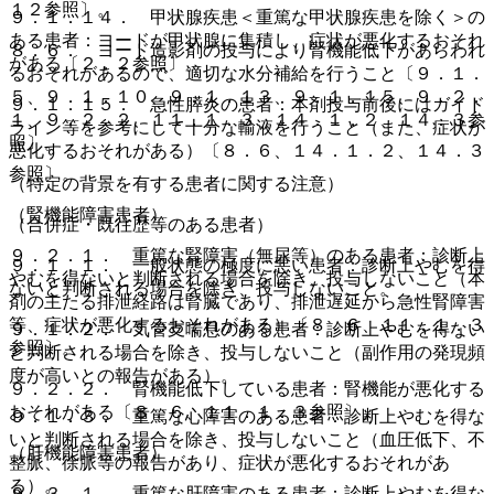
１２参照〕。
９．１．１４． 甲状腺疾患＜重篤な甲状腺疾患を除く＞の
ある患者：ヨードが甲状腺に集積し、症状が悪化するおそれ
８．６． ヨード造影剤の投与により腎機能低下があらわれ
がある〔２．２参照〕。
るおそれがあるので、適切な水分補給を行うこと〔９．１．
５、９．１．１０、９．１．１３、９．１．１５、９．２．
９．１．１５． 急性膵炎の患者：本剤投与前後にはガイド
１、９．２．２、１１．１．３、１４．１．２、１４．３参
ライン等を参考にして十分な輸液を行うこと（また、症状が
照〕。
悪化するおそれがある）〔８．６、１４．１．２、１４．３
参照〕。
（特定の背景を有する患者に関する注意）
（腎機能障害患者）
（合併症・既往歴等のある患者）
９．２．１． 重篤な腎障害（無尿等）のある患者：診断上
９．１．１． 一般状態の極度に悪い患者：診断上やむを得
やむを得ないと判断される場合を除き、投与しないこと（本
ないと判断される場合を除き、投与しないこと。
剤の主たる排泄経路は腎臓であり、排泄遅延から急性腎障害
等、症状が悪化するおそれがある）〔８．６、１１．１．３
９．１．２． 気管支喘息のある患者：診断上やむを得ない
参照〕。
と判断される場合を除き、投与しないこと（副作用の発現頻
度が高いとの報告がある）。
９．２．２． 腎機能低下している患者：腎機能が悪化する
おそれがある〔８．６、１１．１．３参照〕。
９．１．３． 重篤な心障害のある患者：診断上やむを得な
いと判断される場合を除き、投与しないこと（血圧低下、不
（肝機能障害患者）
整脈、徐脈等の報告があり、症状が悪化するおそれがあ
る）。
９．３．１． 重篤な肝障害のある患者：診断上やむを得な