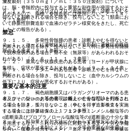
る）。
濃度製剤（３５０ｍｇＩ／ｍＬ：３５０注製剤）について
は、脳・脊髄腔内に投与すると重篤な副作用が発現するおそ
９．１．４． マクログロブリン血症の患者：診断上やむを
れがあるので、脳槽・脊髄造影には使用しないこと〔１４．
得ないと判断される場合を除き、投与しないこと（類薬にお
２．１参照〕。
いて静脈性胆嚢造影で血液のゼラチン様変化をきたし、死亡
したとの報告がある）。
禁忌
９．１．５． 多発性骨髄腫の患者：診断上やむを得ないと
２．１． ヨードに過敏症又はヨード造影剤に過敏症の既往
判断される場合を除き、投与しないこと（特に多発性骨髄腫
歴のある患者〔８．１参照〕。
で脱水症状のある場合、腎不全（無尿等）があらわれるおそ
れがある）〔８．６、１１．１．３参照〕。
２．２． 重篤な甲状腺疾患のある患者［ヨードが甲状腺に
集積し、症状が悪化するおそれがある］〔９．１．１４参
９．１．６． テタニーのある患者：診断上やむを得ないと
照〕。
判断される場合を除き、投与しないこと（血中カルシウムの
低下により、症状が悪化するおそれがある）。
重要な基本的注意
９．１．７． 褐色細胞腫又はパラガングリオーマのある患
８．１． ショック等の発現に備え、十分な問診を行うこと
者及びその疑いのある患者：診断上やむを得ないと判断され
〔１．１、２．１、９．１．８、９．１．９、１１．１．
る場合を除き、投与しないこと（やむを得ず造影検査を実施
１、１１．１．２、１１．１．１２参照〕。
する場合には静脈確保の上、フェントラミンメシル酸塩等の
α遮断薬及びプロプラノロール塩酸塩等のβ遮断薬の十分な量
８．２． 投与量と投与方法にかかわらず過敏反応があらわ
を用意するなど、これらの発作に対処できるよう十分な準備
れることがある（本剤によるショック等の重篤な副作用は、
を行い、慎重に投与すること）、血圧上昇、頻脈、不整脈等