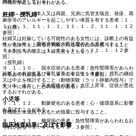
機能が低下している）。
の発作が起こるおそれがある。
９．１．８． 本人又は両親、兄弟に気管支喘息、発疹、蕁
妊婦・授乳婦
麻疹等のアレルギーを起こしやすい体質を有する患者〔１．
１、８．１、１１．１．１、１１．１．２、１１．１．１２
（妊婦）
参照〕。
妊婦又は妊娠している可能性のある女性には、診断上の有益
９．１．９． 薬物過敏症の既往歴のある患者〔１．１、
性が危険性を上回ると判断される場合にのみ投与すること
８．１、１１．１．１、１１．１．２、１１．１．１２参
（本剤投与の際にはＸ線照射をともなう）。
照〕。
（授乳婦）
９．１．１０． 脱水症状のある患者：急性腎障害があらわ
診断上の有益性及び母乳栄養の有益性を考慮し、授乳の継続
れるおそれがある〔８．６、１１．１．３参照〕。
又は中止を検討すること（動物実験（ラット静脈内投与）で
９．１．１１． 高血圧症の患者：血圧上昇等、症状が悪化
乳汁中に移行したとの報告がある）。
するおそれがある。
小児等
９．１．１２． 動脈硬化のある患者：心・循環器系に影響
を及ぼすことがある。
腎機能が未成熟であるため慎重に投与すること。
９．１．１３． 糖尿病の患者：急性腎障害があらわれるお
臨床検査結果に及ぼす影響
それがある〔８．６、１１．１．３参照〕。