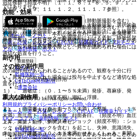
冠症候群（頻度不明）〔１．１、８．１−８．５、９．１．
ではありません。
８、９．１．９、１１．１．２、１１．１．７参照〕。
効能・効果
１１．１．１３． 〈血管心臓撮影（肺動脈撮影を含む）、
血管心臓撮影（肺動脈撮影を含む）、大動脈撮影、選択的血
大動脈撮影、小児血管心臓撮影（肺動脈撮影を含む）〉造影
管撮影、四肢血管撮影、ディジタルＸ線撮影法による静脈性
剤脳症（頻度不明）：本剤が脳血管外に漏出し、意識障害、
ホーム
ノート
血管撮影、コンピューター断層撮影における造影、静脈性尿
麻痺、失語、皮質盲等の中枢神経症状があらわれることがあ
表・計算
レジメン
CTCAE
抗菌薬ガイド
ERマニュ
路撮影、小児血管心臓撮影（小児肺動脈撮影を含む）。
るので投与量は必要最小限とし、異常が認められた場合には
アル
薬剤情報
ポスト
適切な処置を行うこと。
副作用
新規登録
その他の副作用
ログイン
次の副作用があらわれることがあるので、観察を十分に行
監修医師一覧
い、異常が認められた場合には投与を中止するなど適切な処
１１．２． その他の副作用
UpToDate特別割引
置を行うこと。
運営会社
１）． 過敏症：（０．１〜５％未満）発疹、蕁麻疹、発
重大な副作用
赤、そう痒感等、（頻度不明）潮紅、浮腫。
© 2021 HOKUTO Inc. All rights reserved.
利用規約
プライバシーポリシー
お問い合わせ
２）． 循環器：（０．１〜５％未満）不整脈、（０．１％
１１．１． 重大な副作用
ホーム
表・計算
レジメン
CTCAE
抗菌薬ガイド
未満）血圧低下、熱感、徐脈、顔面蒼白、（頻度不明）血圧
ERマニュアル
薬剤情報
ポスト
１１．１．１． 〈効能共通〉ショック（頻度不明）：ショ
上昇、頻脈、動悸、チアノーゼ。
ック（遅発性ショックを含む）を起こし、失神、意識消失、
監修医師一覧
３）． 呼吸器：（０．１％未満）せき、くしゃみ、鼻閉、
呼吸困難、呼吸停止、心停止等の症状があらわれることがあ
UpToDate特別割引