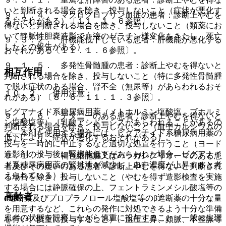
いと判断される場合を除き、投与しないこと（症状が悪化す
９．１．４． マクログロブリン血症の患者：診断上やむを
るおそれがある）〔１１．１．６参照〕。
得ないと判断される場合を除き、投与しないこと（類薬にお
いて静脈性胆嚢造影で血液のゼラチン様変化をきたし、死亡
９．３．２． 肝機能低下している患者：肝機能が悪化する
したとの報告がある）。
おそれがある〔１１．１．６参照〕。
９．１．５． 多発性骨髄腫の患者：診断上やむを得ないと
相互作用
判断される場合を除き、投与しないこと（特に多発性骨髄腫
で脱水症状のある場合、腎不全（無尿等）があらわれるおそ
１０．２． 併用注意：
れがある）〔８．６、１１．１．３参照〕。
ビグアナイド系糖尿病用薬（メトホルミン塩酸塩、ブホルミ
９．１．６． テタニーのある患者：診断上やむを得ないと
ン塩酸塩等）［乳酸アシドーシスがあらわれることがあるの
判断される場合を除き、投与しないこと（血中カルシウムの
で、本剤を使用する場合には、ビグアナイド系糖尿病用薬の
低下により、症状が悪化するおそれがある）。
投与を一時的に中止するなど適切な処置を行うこと（ヨード
造影剤の投与後に腎機能低下があらわれた場合、ビグアナイ
９．１．７． 褐色細胞腫又はパラガングリオーマのある患
ド系糖尿病用薬の腎排泄が減少し、血中濃度が上昇すると考
者及びその疑いのある患者：診断上やむを得ないと判断され
えられている）］。
る場合を除き、投与しないこと（やむを得ず造影検査を実施
する場合には静脈確保の上、フェントラミンメシル酸塩等の
高齢者
α遮断薬及びプロプラノロール塩酸塩等のβ遮断薬の十分な量
を用意するなど、これらの発作に対処できるよう十分な準備
患者の状態を観察しながら慎重に投与すること（一般に生理
を行い、慎重に投与すること）、血圧上昇、頻脈、不整脈等