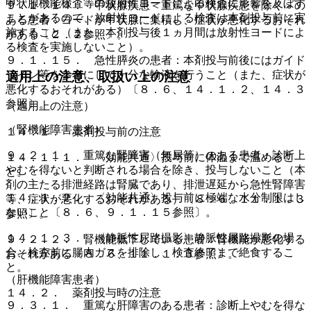
甲状腺機能検査等の放射性ヨードによる検査に影響を及ぼす
９．１．１４． 甲状腺疾患＜重篤な甲状腺疾患を除く＞の
ことがあるので、放射性ヨードによる検査は本剤投与前に実
ある患者：ヨードが甲状腺に集積し、症状が悪化するおそれ
施すること（また、本剤投与後１ヵ月間は放射性ヨードによ
がある〔２．２参照〕。
る検査を実施しないこと）。
９．１．１５． 急性膵炎の患者：本剤投与前後にはガイド
ライン等を参考にして十分な輸液を行うこと（また、症状が
適用上の注意、取扱い上の注意
悪化するおそれがある）〔８．６、１４．１．２、１４．３
参照〕。
（適用上の注意）
（腎機能障害患者）
１４．１． 薬剤投与前の注意
９．２．１． 重篤な腎障害（無尿等）のある患者：診断上
１４．１．１． 〈効能共通〉投与前に体温まで温めるこ
やむを得ないと判断される場合を除き、投与しないこと（本
と。
剤の主たる排泄経路は腎臓であり、排泄遅延から急性腎障害
１４．１．２． 〈効能共通〉投与前に極端な水分制限はし
等、症状が悪化するおそれがある）〔８．６、１１．１．３
ないこと〔８．６、９．１．１５参照〕。
参照〕。
１４．１．３． 〈静脈性尿路撮影〉静脈性尿路撮影の場
９．２．２． 腎機能低下している患者：腎機能が悪化する
合、検査前に腸内ガスを排除し、検査終了まで絶食するこ
おそれがある〔８．６、１１．１．３参照〕。
と。
（肝機能障害患者）
１４．２． 薬剤投与時の注意
９．３．１． 重篤な肝障害のある患者：診断上やむを得な