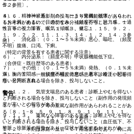
作。
１２参照〕。
４）． 精神神経系：（０．１〜５％未満）頭痛、（０．
８．６． ヨード造影剤の投与により腎機能低下があらわれ
１％未満）めまい、目のかすみ、（頻度不明）脱力感、一過
るおそれがあるので、適切な水分補給を行うこと〔９．１．
性盲等の視力障害、眠気（傾眠）、健忘。
５、９．１．１０、９．１．１３、９．１．１５、９．２．
１、９．２．２、１１．１．３、１４．１．２、１４．３参
５）． 消化器：（０．１〜５％未満）悪心、嘔吐、（頻度
照〕。
不明）腹痛、口渇、下痢。
（特定の背景を有する患者に関する注意）
６）． 内分泌系：（頻度不明）甲状腺機能低下症。
（合併症・既往歴等のある患者）
７）． その他：（０．１〜５％未満）発熱、（０．１％未
満）胸内苦悶感、（頻度不明）倦怠感、悪寒、冷汗、関節
９．１．１． 一般状態の極度に悪い患者：診断上やむを得
痛、発汗、充血。
ないと判断される場合を除き、投与しないこと。
９．１．２． 気管支喘息のある患者：診断上やむを得ない
警告
と判断される場合を除き、投与しないこと（副作用の発現頻
度が高いとの報告がある）。
１．１． ショック等の重篤な副作用があらわれることがあ
る〔８．１−８．５、９．１．８、９．１．９、１１．１．
９．１．３． 重篤な心障害のある患者：診断上やむを得な
１、１１．１．２、１１．１．１２参照〕。
いと判断される場合を除き、投与しないこと（血圧低下、不
整脈、徐脈等の報告があり、症状が悪化するおそれがあ
１．２． 本剤は尿路・血管・ＣＴ用造影剤であり、特に高