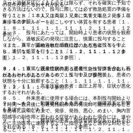
ヨード過敏反応によるものとは限らず、それを確実に予知で
の発作が起こるおそれがある。
きる方法はないので、投与に際しては必ず救急処置の準備を
行うこと）〔１．１、１１．１．１、１１．１．２、１１．
９．１．８． 本人又は両親、兄弟に気管支喘息、発疹、蕁
１．１２参照〕。
麻疹等のアレルギーを起こしやすい体質を有する患者〔１．
１、８．１、１１．１．１、１１．１．２、１１．１．１２
８．３． 投与にあたっては、開始時より患者の状態を観察
参照〕。
しながら、過敏反応の発現に注意し、慎重に投与すること
（また、異常が認められた場合には、ただちに投与を中止
９．１．９． 薬物過敏症の既往歴のある患者〔１．１、
し、適切な処置を行うこと）〔１．１、１１．１．１、１
８．１、１１．１．１、１１．１．２、１１．１．１２参
１．１．２、１１．１．１２参照〕。
照〕。
８．４． 重篤な遅発性副作用（遅発性ショックを含む）等
９．１．１０． 脱水症状のある患者：急性腎障害があらわ
があらわれることがあるので、投与中及び投与後も、患者の
れるおそれがある〔８．６、１１．１．３参照〕。
状態を十分に観察すること〔１．１、１１．１．１、１１．
９．１．１１． 高血圧症の患者：血圧上昇等、症状が悪化
１．２、１１．１．１２参照〕。
するおそれがある。
８．５． 外来患者に使用する場合には、本剤投与開始より
９．１．１２． 動脈硬化のある患者：心・循環器系に影響
１時間〜数日後にも遅発性副作用の発現の可能性があること
を及ぼすことがある。
を患者に説明した上で、発疹、発熱、悪心、めまい、胸内苦
悶感等の副作用と思われる症状があらわれた場合には、速や
９．１．１３． 糖尿病の患者：急性腎障害があらわれるお
かに主治医等に連絡するように指示するなど適切な対応をと
それがある〔８．６、１１．１．３参照〕。
ること〔１．１、１１．１．１、１１．１．２、１１．１．