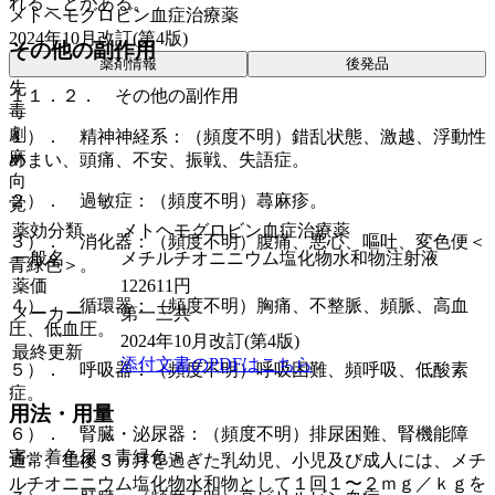
れることがある。
メトヘモグロビン血症治療薬
2024年10月改訂(第4版)
その他の副作用
薬剤情報
後発品
先
１１．２． その他の副作用
毒
劇
１）． 精神神経系：（頻度不明）錯乱状態、激越、浮動性
麻
めまい、頭痛、不安、振戦、失語症。
向
２）． 過敏症：（頻度不明）蕁麻疹。
覚
薬効分類
メトヘモグロビン血症治療薬
３）． 消化器：（頻度不明）腹痛、悪心、嘔吐、変色便＜
一般名
メチルチオニニウム塩化物水和物注射液
青緑色＞。
薬価
122611
円
４）． 循環器：（頻度不明）胸痛、不整脈、頻脈、高血
メーカー
第一三共
圧、低血圧。
2024年10月改訂(第4版)
最終更新
添付文書のPDFはこちら
５）． 呼吸器：（頻度不明）呼吸困難、頻呼吸、低酸素
症。
用法・用量
６）． 腎臓・泌尿器：（頻度不明）排尿困難、腎機能障
害、着色尿＜青緑色＞。
通常、生後３ヵ月を過ぎた乳幼児、小児及び成人には、メチ
ルチオニニウム塩化物水和物として１回１〜２ｍｇ／ｋｇを