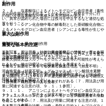
る］。
副作用
２．４． 塩素酸塩によるメトヘモグロビン血症患者［毒性
次の副作用があらわれることがあるので、観察を十分に行
の強い次亜塩素酸塩が形成される可能性がある］。
い、異常が認められた場合には投与を中止するなど適切な処
置を行うこと。
２．５． シアン化合物中毒の解毒剤とした亜硝酸化合物に
よるメトヘモグロビン血症患者［シアンによる毒性が生じや
重大な副作用
すくなる］。
薬剤情報
１１．１． 重大な副作用
重要な基本的注意
薬剤写真、用法用量、効能効果や後発品の情報が一度に参照
１１．１．１． ショック（頻度不明）、アナフィラキシー
本剤による効果が認められない場合、チトクロームｂ５還元
でき、関連情報へ簡単にアクセスができます。
（頻度不明）。
酵素欠損症又はスルフヘモグロビン血症等の可能性が考えら
れるため、他の治療法への切り替えを考慮すること。
一般名、製品名どちらでも検索可能！
１１．１．２． メトヘモグロビン血症増悪（頻度不明）、
溶血性貧血（頻度不明）：グルコース−６−リン酸脱水素酵
（特定の背景を有する患者に関する注意）
※ ご使用いただく際に、必ず最新の添付文書および安全性
素欠損症もしくはＮＡＤＰＨ還元酵素欠損症である可能性又
情報も併せてご確認下さい。
は投与量が過剰となっているおそれがある〔７．用法及び用
（合併症・既往歴等のある患者）
量に関連する注意の項、９．１．１参照〕。
９．１．１． アニリンによるメトヘモグロビン血症又はジ
１１．１．３． 腎不全（頻度不明）：腎機能障害があらわ
アフェニルスルホンによるメトヘモグロビン血症患者：溶血
れることがある。
を起こしやすい〔７．用法及び用量に関連する注意の項、１
１．１．２参照〕。
※本製品は疾病の診断・治療・予防を目的としたプログラム