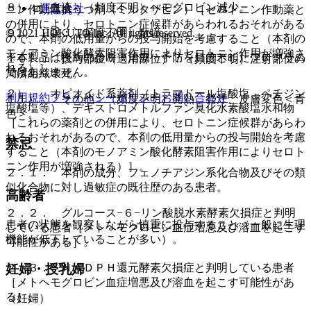
８）． 血液：（頻度不明）ヘモグロビン減少。
運営会社
ニン作動性抗うつ剤（ミルタザピン）［セロトニン作動薬と
の併用により、セロトニン症候群があらわれるおそれがある
© 2021 HOKUTO Inc. All rights reserved.
９）． 眼：（頻度不明）散瞳。
ので、本剤の低用量からの投与開始を考慮すること（本剤の
モノアミン酸化酵素阻害作用によりセロトニン作用が増強さ
※本製品は疾病の診断・治療・予防を目的としたプログラム
１０）． 投与部位（適用部位）：（頻度不明）注射部位の
れる）］。
ではありません。
局所組織壊死。
２）． オピオイド系薬剤（トラマドール塩酸塩、ペチジン
利用規約
プライバシーポリシー
お問い合わせ
１１）． その他：（頻度不明）発熱、発汗、皮膚変色＜青
塩酸塩等）、デキストロメトルファン臭化水素酸塩水和物
色＞。
［これらの薬剤との併用により、セロトニン症候群があらわ
れるおそれがあるので、本剤の低用量からの投与開始を考慮
禁忌
すること（本剤のモノアミン酸化酵素阻害作用によりセロト
ニン作用が増強される）］。
２．１． 本剤の成分、フェノチアジン系化合物及びその類
似化合物に対し過敏症の既往歴のある患者。
高齢者
２．２． グルコース−６−リン酸脱水素酵素欠損症と判明
患者の状態を観察しながら慎重に投与すること（一般に生理
している患者［メトヘモグロビン血症増悪及び溶血を起こす
機能が低下していることが多い）。
可能性がある］。
２．３． ＮＡＤＰＨ還元酵素欠損症と判明している患者
妊婦・授乳婦
［メトヘモグロビン血症増悪及び溶血を起こす可能性があ
る］。
（妊婦）