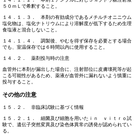
５０ｍＬで希釈すること。
１４．１．３． 本剤の有効成分であるメチルチオニニウム
塩化物は、塩化ナトリウムにより溶解度が低下するため生理
食塩液と混合しないこと。
１４．１．４． 調製後、やむを得ず保存を必要とする場合
でも、室温保存では６時間以内に使用すること。
１４．２． 薬剤投与時の注意
血管外に本剤が漏出した場合に、注射部位に皮膚壊死等が起
こる可能性があるため、薬液が血管外に漏れないよう慎重に
投与すること。
その他の注意
１５．２． 非臨床試験に基づく情報
１５．２．１． 細菌及び細胞を用いたｉｎ ｖｉｔｒｏ試
験で、遺伝子突然変異及び染色体異常の誘発が認められてい
る。