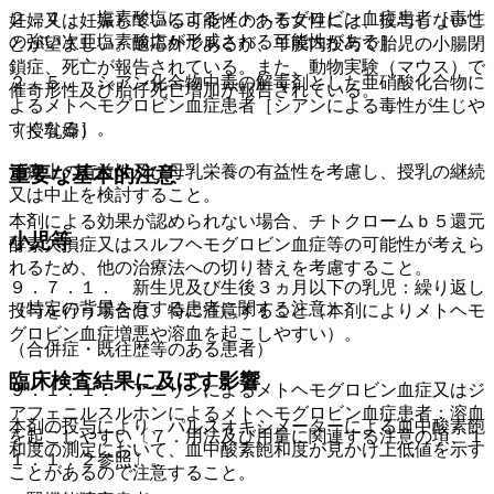
２．４． 塩素酸塩によるメトヘモグロビン血症患者［毒性
妊婦又は妊娠している可能性のある女性には、投与しないこ
の強い次亜塩素酸塩が形成される可能性がある］。
とが望ましい。適応外であるが、羊膜内投与で胎児の小腸閉
鎖症、死亡が報告されている。また、動物実験（マウス）で
２．５． シアン化合物中毒の解毒剤とした亜硝酸化合物に
催奇形性及び胎仔死亡増加が報告されている。
よるメトヘモグロビン血症患者［シアンによる毒性が生じや
すくなる］。
（授乳婦）
治療上の有益性及び母乳栄養の有益性を考慮し、授乳の継続
重要な基本的注意
又は中止を検討すること。
本剤による効果が認められない場合、チトクロームｂ５還元
小児等
酵素欠損症又はスルフヘモグロビン血症等の可能性が考えら
れるため、他の治療法への切り替えを考慮すること。
９．７．１． 新生児及び生後３ヵ月以下の乳児：繰り返し
（特定の背景を有する患者に関する注意）
投与を行う場合は、特に注意すること（本剤によりメトヘモ
グロビン血症増悪や溶血を起こしやすい）。
（合併症・既往歴等のある患者）
臨床検査結果に及ぼす影響
９．１．１． アニリンによるメトヘモグロビン血症又はジ
アフェニルスルホンによるメトヘモグロビン血症患者：溶血
本剤の投与により、パルスオキシメーターによる血中酸素飽
を起こしやすい〔７．用法及び用量に関連する注意の項、１
和度の測定において、血中酸素飽和度が見かけ上低値を示す
１．１．２参照〕。
ことがあるので注意すること。