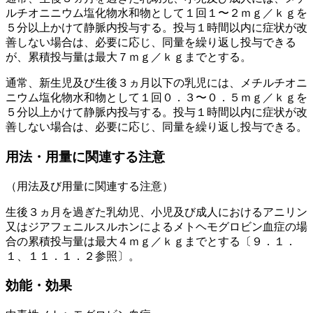
ルチオニニウム塩化物水和物として１回１〜２ｍｇ／ｋｇを
５分以上かけて静脈内投与する。投与１時間以内に症状が改
善しない場合は、必要に応じ、同量を繰り返し投与できる
が、累積投与量は最大７ｍｇ／ｋｇまでとする。
通常、新生児及び生後３ヵ月以下の乳児には、メチルチオニ
ニウム塩化物水和物として１回０．３〜０．５ｍｇ／ｋｇを
５分以上かけて静脈内投与する。投与１時間以内に症状が改
善しない場合は、必要に応じ、同量を繰り返し投与できる。
用法・用量に関連する注意
（用法及び用量に関連する注意）
生後３ヵ月を過ぎた乳幼児、小児及び成人におけるアニリン
又はジアフェニルスルホンによるメトヘモグロビン血症の場
合の累積投与量は最大４ｍｇ／ｋｇまでとする〔９．１．
１、１１．１．２参照〕。
効能・効果