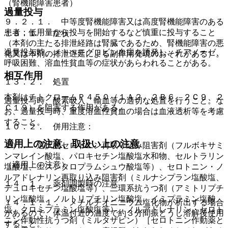
（腎機能障害患者）
過量投与
９．２．１． 中等度腎機能障害又は高度腎機能障害のある
患者：低用量から投与を開始するなど慎重に投与すること
１３．１． 症状
（本剤の主たる排泄経路は腎臓であるため、腎機能障害の悪
過量投与時、メトヘモグロビン血症を誘発し、チアノーゼ、
化又は本剤の排泄遅延による副作用発現のおそれがある）。
呼吸困難、溶血性貧血等の症状があらわれることがある。
相互作用
１３．２． 処置
本剤はチトクロームＰ４５０（１Ａ２、２Ｂ６、２Ｃ９、２
過量投与時、酸素吸入、輸血等の適切な処置を行うこと。な
Ｃ１９）を阻害する作用がある。
お、過量投与時、重度溶血性貧血の場合は血液透析等を考慮
すること。
１０．２． 併用注意：
適用上の注意、取扱い上の注意
１）． 選択的セロトニン再取り込み阻害剤（フルボキサミ
ンマレイン酸塩、パロキセチン塩酸塩水和物、セルトラリン
（適用上の注意）
塩酸塩、エスシタロプラムシュウ酸塩等）、セロトニン・ノ
ルアドレナリン再取り込み阻害剤（ミルナシプラン塩酸塩、
１４．１． 薬剤調製時の注意
デュロキセチン塩酸塩等）、三環系抗うつ剤（アミトリプチ
リン塩酸塩、ノルトリプチリン塩酸塩、イミプラミン塩酸
１４．１．１． メチルチオニニウム塩化物が析出する場合
塩、クロミプラミン塩酸塩等）、ノルアドレナリン・セロト
があるので、体温付近の温度で約３分間振とうし溶解後使用
ニン作動性抗うつ剤（ミルタザピン）［セロトニン作動薬と
すること。