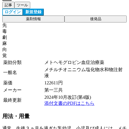
記事
ツール
ログイン
新規登録
薬剤情報
後発品
先
毒
劇
麻
向
覚
薬効分類
メトヘモグロビン血症治療薬
メチルチオニニウム塩化物水和物注射
一般名
液
薬価
122611
円
メーカー
第一三共
2024年10月改訂(第4版)
最終更新
添付文書のPDFはこちら
用法・用量
通常、生後３ヵ月を過ぎた乳幼児、小児及び成人には、メチ