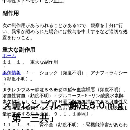
中毒性メトヘモグロビン血症。
副作用
次の副作用があらわれることがあるので、観察を十分に行
い、異常が認められた場合には投与を中止するなど適切な処
置を行うこと。
重大な副作用
ホーム
１１．１． 重大な副作用
薬剤情報
１１．１．１． ショック（頻度不明）、アナフィラキシー
（頻度不明）。
１１．１．２． メトヘモグロビン血症増悪（頻度不明）、
メチレンブルー静注５０ｍｇ「第一三共」
溶血性貧血（頻度不明）：グルコース−６−リン酸脱水素酵
素欠損症もしくはＮＡＤＰＨ還元酵素欠損症である可能性又
メチレンブルー静注５０ｍｇ
は投与量が過剰となっているおそれがある〔７．用法及び用
量に関連する注意の項、９．１．１参照〕。
「第一三共」
１１．１．３． 腎不全（頻度不明）：腎機能障害があらわ