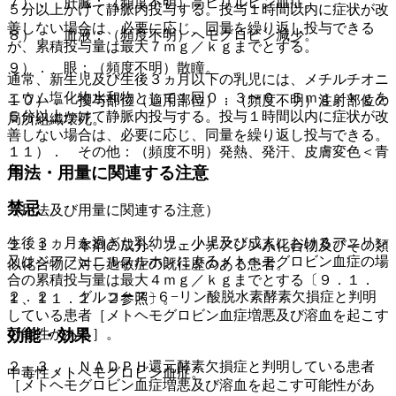
７）． 肝臓：（頻度不明）高ビリルビン血症。
５分以上かけて静脈内投与する。投与１時間以内に症状が改
善しない場合は、必要に応じ、同量を繰り返し投与できる
８）． 血液：（頻度不明）ヘモグロビン減少。
が、累積投与量は最大７ｍｇ／ｋｇまでとする。
９）． 眼：（頻度不明）散瞳。
通常、新生児及び生後３ヵ月以下の乳児には、メチルチオニ
ニウム塩化物水和物として１回０．３〜０．５ｍｇ／ｋｇを
１０）． 投与部位（適用部位）：（頻度不明）注射部位の
５分以上かけて静脈内投与する。投与１時間以内に症状が改
局所組織壊死。
善しない場合は、必要に応じ、同量を繰り返し投与できる。
１１）． その他：（頻度不明）発熱、発汗、皮膚変色＜青
色＞。
用法・用量に関連する注意
禁忌
（用法及び用量に関連する注意）
生後３ヵ月を過ぎた乳幼児、小児及び成人におけるアニリン
２．１． 本剤の成分、フェノチアジン系化合物及びその類
又はジアフェニルスルホンによるメトヘモグロビン血症の場
似化合物に対し過敏症の既往歴のある患者。
合の累積投与量は最大４ｍｇ／ｋｇまでとする〔９．１．
２．２． グルコース−６−リン酸脱水素酵素欠損症と判明
１、１１．１．２参照〕。
している患者［メトヘモグロビン血症増悪及び溶血を起こす
可能性がある］。
効能・効果
２．３． ＮＡＤＰＨ還元酵素欠損症と判明している患者
中毒性メトヘモグロビン血症。
［メトヘモグロビン血症増悪及び溶血を起こす可能性があ