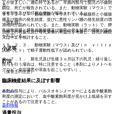
とが望ましい。適応外であるが、羊膜内投与で胎児の小腸閉
る。
鎖症、死亡が報告されている。また、動物実験（マウス）で
催奇形性及び胎仔死亡増加が報告されている。
１５．２．２． 動物実験（マウス）で、小腸腺癌と小腸腺
腫及び腺癌の発生頻度、並びに悪性リンパ腫の発生頻度の増
（授乳婦）
加傾向が認められている。また、動物実験（ラット）で、膵
島細胞腺腫と膵島細胞腺腫及び腺癌の発生頻度の増加が認め
治療上の有益性及び母乳栄養の有益性を考慮し、授乳の継続
られている。
又は中止を検討すること。
１５．２．３． 動物実験（マウス）及びｉｎ ｖｉｔｒｏ
小児等
試験（ヒト）で精子運動性低下が認められている。
９．７．１． 新生児及び生後３ヵ月以下の乳児：繰り返し
貯法
投与を行う場合は、特に注意すること（本剤によりメトヘモ
グロビン血症増悪や溶血を起こしやすい）。
（保管上の注意）
臨床検査結果に及ぼす影響
室温保存。
ホーム
本剤の投与により、パルスオキシメーターによる血中酸素飽
和度の測定において、血中酸素飽和度が見かけ上低値を示す
ことがあるので注意すること。
薬剤情報
過量投与