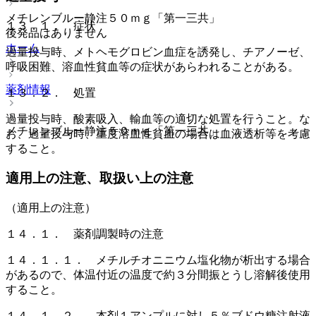
メチレンブルー静注５０ｍｇ「第一三共」
１３．１． 症状
後発品はありません
ホーム
過量投与時、メトヘモグロビン血症を誘発し、チアノーゼ、
呼吸困難、溶血性貧血等の症状があらわれることがある。
薬剤情報
１３．２． 処置
過量投与時、酸素吸入、輸血等の適切な処置を行うこと。な
メチレンブルー静注５０ｍｇ「第一三共」
お、過量投与時、重度溶血性貧血の場合は血液透析等を考慮
すること。
適用上の注意、取扱い上の注意
（適用上の注意）
１４．１． 薬剤調製時の注意
１４．１．１． メチルチオニニウム塩化物が析出する場合
があるので、体温付近の温度で約３分間振とうし溶解後使用
すること。
１４．１．２． 本剤１アンプルに対し５％ブドウ糖注射液