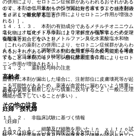
の併用により、セロトニン症候群があらわれるおそれがある
ので、本剤の低用量からの投与開始を考慮すること（本剤の
１４．１．２． 本剤１アンプルに対し５％ブドウ糖注射液
モノアミン酸化酵素阻害作用によりセロトニン作用が増強さ
５０ｍＬで希釈すること。
れる）］。
１４．１．３． 本剤の有効成分であるメチルチオニニウム
２）． オピオイド系薬剤（トラマドール塩酸塩、ペチジン
塩化物は、塩化ナトリウムにより溶解度が低下するため生理
塩酸塩等）、デキストロメトルファン臭化水素酸塩水和物
食塩液と混合しないこと。
［これらの薬剤との併用により、セロトニン症候群があらわ
１４．１．４． 調製後、やむを得ず保存を必要とする場合
れるおそれがあるので、本剤の低用量からの投与開始を考慮
でも、室温保存では６時間以内に使用すること。
すること（本剤のモノアミン酸化酵素阻害作用によりセロト
ニン作用が増強される）］。
１４．２． 薬剤投与時の注意
高齢者
血管外に本剤が漏出した場合に、注射部位に皮膚壊死等が起
こる可能性があるため、薬液が血管外に漏れないよう慎重に
患者の状態を観察しながら慎重に投与すること（一般に生理
投与すること。
機能が低下していることが多い）。
その他の注意
妊婦・授乳婦
１５．２． 非臨床試験に基づく情報
（妊婦）
１５．２．１． 細菌及び細胞を用いたｉｎ ｖｉｔｒｏ試
妊婦又は妊娠している可能性のある女性には、投与しないこ
験で、遺伝子突然変異及び染色体異常の誘発が認められてい