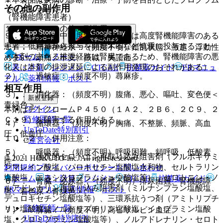
その他の副作用
ではありません。
（腎機能障害患者）
１１．２． その他の副作用
９．２．１． 中等度腎機能障害又は高度腎機能障害のある
患者：低用量から投与を開始するなど慎重に投与すること
１）． 精神神経系：（頻度不明）錯乱状態、激越、浮動性
ホーム
ノート
（本剤の主たる排泄経路は腎臓であるため、腎機能障害の悪
めまい、頭痛、不安、振戦、失語症。
化又は本剤の排泄遅延による副作用発現のおそれがある）。
表・計算
レジメン
CTCAE
抗菌薬ガイド
ERマニュ
２）． 過敏症：（頻度不明）蕁麻疹。
アル
薬剤情報
ポスト
相互作用
３）． 消化器：（頻度不明）腹痛、悪心、嘔吐、変色便＜
新規登録
青緑色＞。
ログイン
本剤はチトクロームＰ４５０（１Ａ２、２Ｂ６、２Ｃ９、２
監修医師一覧
Ｃ１９）を阻害する作用がある。
４）． 循環器：（頻度不明）胸痛、不整脈、頻脈、高血
UpToDate特別割引
圧、低血圧。
１０．２． 併用注意：
運営会社
５）． 呼吸器：（頻度不明）呼吸困難、頻呼吸、低酸素
１）． 選択的セロトニン再取り込み阻害剤（フルボキサミ
© 2021 HOKUTO Inc. All rights reserved.
症。
ンマレイン酸塩、パロキセチン塩酸塩水和物、セルトラリン
利用規約
プライバシーポリシー
お問い合わせ
塩酸塩、エスシタロプラムシュウ酸塩等）、セロトニン・ノ
ホーム
表・計算
レジメン
CTCAE
抗菌薬ガイド
６）． 腎臓・泌尿器：（頻度不明）排尿困難、腎機能障
ルアドレナリン再取り込み阻害剤（ミルナシプラン塩酸塩、
ERマニュアル
薬剤情報
ポスト
害、着色尿＜青緑色＞。
デュロキセチン塩酸塩等）、三環系抗うつ剤（アミトリプチ
監修医師一覧
リン塩酸塩、ノルトリプチリン塩酸塩、イミプラミン塩酸
７）． 肝臓：（頻度不明）高ビリルビン血症。
UpToDate特別割引
塩、クロミプラミン塩酸塩等）、ノルアドレナリン・セロト