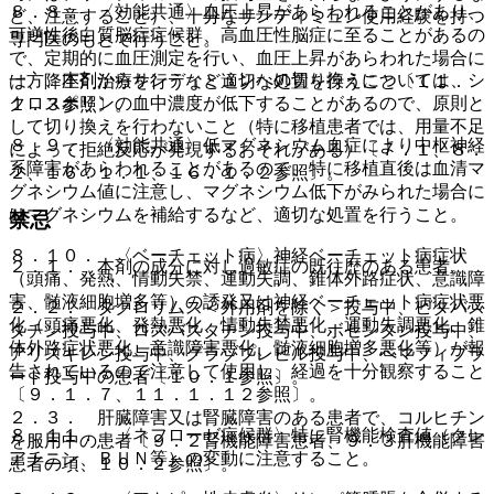
８．８． 〈効能共通〉血圧上昇があらわれることがあり、
ど、注意すること）、十分なサンディミュン使用経験を持つ
可逆性後白質脳症症候群、高血圧性脳症に至ることがあるの
専門医のもとで行うこと。
で、定期的に血圧測定を行い、血圧上昇があらわれた場合に
一方、本剤からサンディミュンへの切り換えについては、シ
は、降圧剤治療を行うなど適切な処置を行うこと〔１１．
クロスポリンの血中濃度が低下することがあるので、原則と
１．３参照〕。
して切り換えを行わないこと（特に移植患者では、用量不足
８．９． 〈効能共通〉低マグネシウム血症により中枢神経
によって拒絶反応が発現するおそれがある）〔７．１、８．
系障害があらわれることがあるので、特に移植直後は血清マ
２、１６．１．１、１６．１．２参照〕。
グネシウム値に注意し、マグネシウム低下がみられた場合に
はマグネシウムを補給するなど、適切な処置を行うこと。
禁忌
８．１０． 〈ベーチェット病〉神経ベーチェット病症状
２．１． 本剤の成分に対し過敏症の既往歴のある患者。
（頭痛、発熱、情動失禁、運動失調、錐体外路症状、意識障
害、髄液細胞増多等）の誘発又は神経ベーチェット病症状悪
２．２． タクロリムス＜外用剤を除く＞投与中、ピタバス
化（頭痛悪化、発熱悪化、情動失禁悪化、運動失調悪化、錐
タチン投与中、ロスバスタチン投与中、ボセンタン投与中、
体外路症状悪化、意識障害悪化、髄液細胞増多悪化等）が報
アリスキレン投与中、グラゾプレビル投与中、ペマフィブラ
告されているので注意して使用し、経過を十分観察すること
ート投与中の患者〔１０．１参照〕。
〔９．１．７、１１．１．１２参照〕。
２．３． 肝臓障害又は腎臓障害のある患者で、コルヒチン
８．１１． 〈ネフローゼ症候群〉特に腎機能検査値（クレ
を服用中の患者〔９．２腎機能障害患者、９．３肝機能障害
アチニン、ＢＵＮ等）の変動に注意すること。
患者の項、１０．２参照〕。