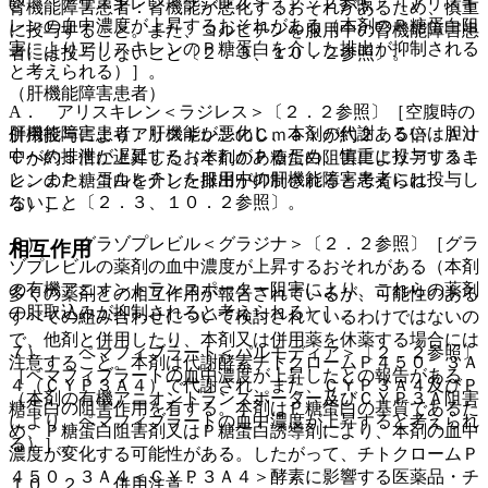
@． アリスキレン＜ラジレス＞〔２．２参照〕［アリスキ
腎機能障害患者：腎機能が悪化するおそれがあるため、慎重
レンの血中濃度が上昇するおそれがある（本剤のＰ糖蛋白阻
に投与すること。また、コルヒチンを服用中の腎機能障害患
害によりアリスキレンのＰ糖蛋白を介した排出が抑制される
者には投与しないこと〔２．３、１０．２参照〕。
と考えられる）］。
（肝機能障害患者）
A． アリスキレン＜ラジレス＞〔２．２参照〕［空腹時の
肝機能障害患者：肝機能が悪化し、本剤の代謝あるいは胆汁
併用投与によりアリスキレンのＣｍａｘが約２．５倍・ＡＵ
中への排泄が遅延するおそれがあるため、慎重に投与するこ
Ｃが約５倍に上昇した（本剤のＰ糖蛋白阻害によりアリスキ
と。また、コルヒチンを服用中の肝機能障害患者には投与し
レンのＰ糖蛋白を介した排出が抑制されると考えられ
ないこと〔２．３、１０．２参照〕。
る）］。
６）． グラゾプレビル＜グラジナ＞〔２．２参照〕［グラ
相互作用
ゾプレビルの薬剤の血中濃度が上昇するおそれがある（本剤
の有機アニオントランスポーター阻害により、これらの薬剤
多くの薬剤との相互作用が報告されているが、可能性のある
の肝取込みが抑制されると考えられる）］。
すべての組み合わせについて検討されているわけではないの
で、他剤と併用したり、本剤又は併用薬を休薬する場合には
７）． ペマフィブラート＜パルモディア＞〔２．２参照〕
注意すること。本剤は代謝酵素チトクロームＰ４５０ ３Ａ
［ペマフィブラートの血中濃度が上昇したとの報告がある
４（ＣＹＰ３Ａ４）で代謝され、また、ＣＹＰ３Ａ４及びＰ
（本剤の有機アニオントランスポーター及びＣＹＰ３Ａ阻害
糖蛋白の阻害作用を有する。本剤はＰ糖蛋白の基質であるた
により、ペマフィブラートの血中濃度が上昇すると考えられ
め、Ｐ糖蛋白阻害剤又はＰ糖蛋白誘導剤により、本剤の血中
る）］。
濃度が変化する可能性がある。したがって、チトクロームＰ
４５０ ３Ａ４＜ＣＹＰ３Ａ４＞酵素に影響する医薬品・チ
１０．２． 併用注意：