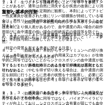
８．１２． 〈アトピー性皮膚炎〉リンパ節腫脹を合併する
２．４． 生ワクチンを接種しないこと〔１０．１参照〕。
ことがあるが、通常は自然に消失するか疾患の改善により消
失する（患者の状態を定期的に観察し、本剤によってアトピ
重要な基本的注意
ー性皮膚炎が改善された後にリンパ節腫脹が持続している場
合は、悪性リンパ腫の除外診断のため生検を実施することが
８．１． 〈効能共通〉本剤投与時のシクロスポリンの吸収
望ましい）。
は患者により個人差があるので、血中濃度の高い場合の副作
用並びに血中濃度の低い場合の拒絶反応の発現等を防ぐた
８．１３． 〈アトピー性皮膚炎〉活動性単純ヘルペス感染
め、患者の状況に応じて血中濃度を測定すること〔７．２参
は、本剤投与前に治療しておくことが望ましい。
照〕。
（特定の背景を有する患者に関する注意）
８．２． 〈効能共通〉本剤からサンディミュンへの切り換
えは、本剤とサンディミュン（内用液又はカプセル）が生物
（合併症・既往歴等のある患者）
学的に同等ではないことからシクロスポリンの血中濃度が低
下するおそれがあるため、このような切り換えは原則として
９．１．１． 膵機能障害のある患者：膵機能が悪化するお
行わないこと（やむを得ず切り換える場合は、血中濃度の測
それがある。
定を頻回に行うとともに患者の状態を十分観察し、必要に応
９．１．２． 高血圧症の患者：血圧の上昇及び症状の悪化
じて投与量を調節すること）〔１．３、１６．１．１、１
が報告されている。
６．１．２参照〕。
９．１．３． 感染症のある患者：免疫抑制により感染症が
８．３． 〈効能共通〉本剤はサンディミュン（内用液又は
悪化するおそれがある。
カプセル）と生物学的に同等ではなく、バイオアベイラビリ
ティが向上しており、シクロスポリン含有量が同じでも血中