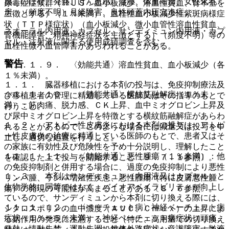
感、のぼせ、発熱、けん怠感、浮腫、体重増加、女性化乳
尿毒症症候群（ＨＵＳ：血小板減少、溶血性貧血、腎不全を
房、（頻度不明）月経障害、良性頭蓋内圧亢進症。
主徴とする）（１％未満）、血栓性血小板減少性紫斑病様症
状（ＴＴＰ様症状）（血小板減少、微小血管性溶血性貧血、
ネオーラル内用液・カプセル、サンディミュン内用液・カプ
腎機能障害、精神神経症状を主徴とする）（頻度不明）等の
セル・注射液に関する使用成績調査を含む。
血栓性微小血管障害があらわれることがある。
警告
１１．１．９． 〈効能共通〉溶血性貧血、血小板減少（各
１％未満）。
１．１． 臓器移植における本剤の投与は、免疫抑制療法及
１１．１．１０． 〈効能共通〉横紋筋融解症（１％未
び移植患者の管理に精通している医師又はその指導のもとで
満）：筋肉痛、脱力感、ＣＫ上昇、血中ミオグロビン上昇及
行うこと。
び尿中ミオグロビン上昇を特徴とする横紋筋融解症があらわ
１．２． アトピー性皮膚炎における本剤の投与は、アトピ
れることがあるので、このような場合には減量又は投与を中
ー性皮膚炎の治療に精通している医師のもとで、患者又はそ
止し、適切な処置を行うこと。
の家族に有効性及び危険性を予め十分説明し、理解したこと
１１．１．１１． 〈効能共通〉悪性腫瘍（１％未満）：他
を確認した上で投与を開始すること〔９．７．１参照〕。
の免疫抑制剤と併用する場合に、過度の免疫抑制により悪性
１．３． 本剤はサンディミュン（内用液又はカプセル）と
リンパ腫、リンパ増殖性疾患、悪性腫瘍（特に皮膚悪性腫
生物学的に同等ではなく、バイオアベイラビリティが向上し
瘍）の発現の可能性が高まることがある〔８．６参照〕。
ているので、サンディミュンから本剤に切り換える際には、
１１．１．１２． 〈ベーチェット病〉神経ベーチェット病
シクロスポリンの血中濃度（ＡＵＣ、Ｃｍａｘ）の上昇によ
症状（１％〜５％未満）：神経ベーチェット病症状（頭痛、
る副作用の発現に注意すること（特に、高用量での切り換え
発熱、情動失禁、運動失調、錐体外路症状、意識障害、髄液