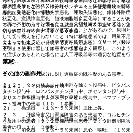
時には、サンディミュンの投与量を上回らないようにするな
細胞増多等）が誘発又は神経ベーチェット病症状悪化（頭痛
ど、注意すること）、十分なサンディミュン使用経験を持つ
悪化、発熱悪化、情動失禁悪化、運動失調悪化、錐体外路症
専門医のもとで行うこと。
状悪化、意識障害悪化、髄液細胞増多悪化等）することがあ
一方、本剤からサンディミュンへの切り換えについては、シ
るので、このような場合には減量又は投与を中止するなど適
クロスポリンの血中濃度が低下することがあるので、原則と
切な処置を行うこと〔８．１０参照〕。
して切り換えを行わないこと（特に移植患者では、用量不足
１１．１．１３． 〈全身型重症筋無力症〉クリーゼ（頻度
によって拒絶反応が発現するおそれがある）〔７．１、８．
不明）：使用に際しては患者の状態をよく観察し、このよう
２、１６．１．１、１６．１．２参照〕。
な症状があらわれた場合には人工呼吸器等の適切な処置を行
うこと。
禁忌
その他の副作用
２．１． 本剤の成分に対し過敏症の既往歴のある患者。
２．２． タクロリムス＜外用剤を除く＞投与中、ピタバス
１１．２． その他の副作用
タチン投与中、ロスバスタチン投与中、ボセンタン投与中、
１）． 過敏症：（１％未満）発疹。
アリスキレン投与中、グラゾプレビル投与中、ペマフィブラ
ート投与中の患者〔１０．１参照〕。
２）． 循環器：（１％〜５％未満）血圧上昇。
２．３． 肝臓障害又は腎臓障害のある患者で、コルヒチン
３）． 血液：（１％未満）貧血、白血球減少。
を服用中の患者〔９．２腎機能障害患者、９．３肝機能障害
患者の項、１０．２参照〕。
４）． 消化器：（１％〜５％未満）悪心・嘔吐、（１％未