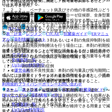
は１ヵ月に１回を目安に測定し、投与量を調節すること。
により適宜増減する。
ではありません。
７．２．２． ベーチェット病及びその他の非感染性ぶどう
〈再生不良性貧血〉
膜炎、乾癬、再生不良性貧血、ネフローゼ症候群、全身型重
症筋無力症、アトピー性皮膚炎患者に投与する際には、副作
通常、シクロスポリンとして１日量６ｍｇ／ｋｇを１日２回
用の発現を防ぐため、１ヵ月に１回を目安に血中濃度を測定
に分けて経口投与する。なお、患者の状態により適宜増減す
ホーム
ノート
し、投与量を調節することが望ましい。
る。
表・計算
レジメン
CTCAE
抗菌薬ガイド
ERマニュ
アル
薬剤情報
ポスト
７．３． 〈臓器移植〉３剤あるいは４剤の免疫抑制剤を組
〈ネフローゼ症候群〉
み合わせた多剤免疫抑制療法を行う場合には、本剤の初期投
新規登録
与量を低く設定することが可能な場合もあるが、移植患者の
通常、シクロスポリンとして次記の用量を１日２回に分けて
ログイン
状態及び併用される他の免疫抑制剤の種類・投与量等を考慮
経口投与する。なお、症状により適宜増減する。
監修医師一覧
して投与量を調節すること。
UpToDate特別割引
（１）． 頻回再発型の症例
７．４． 〈再生不良性貧血〉本剤の投与量及び投与期間に
運営会社
成人には１日量１．５ｍｇ／ｋｇを投与する。また、小児の
ついて、診療ガイドライン等の最新の情報を参考とし、効果
© 2021 HOKUTO Inc. All rights reserved.
場合には１日量２．５ｍｇ／ｋｇを投与する。
がみられない場合は他の適切な治療法を考慮すること。
利用規約
プライバシーポリシー
お問い合わせ
ホーム
表・計算
レジメン
CTCAE
抗菌薬ガイド
（２）． ステロイドに抵抗性を示す症例
７．５． 〈ネフローゼ症候群〉本剤の効果は、通常、１〜
ERマニュアル
薬剤情報
ポスト
３ヵ月であらわれるが、３ヵ月以上継続投与しても効果があ
成人には１日量３ｍｇ／ｋｇを投与する。また、小児の場合
らわれない場合には投与を中止することが望ましく、また、
には１日量５ｍｇ／ｋｇを投与する。
監修医師一覧
効果がみられた場合には、その効果が維持できる用量まで減
UpToDate特別割引
量することが望ましい。