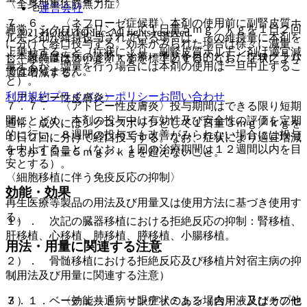
〈全身型重症筋無力症〉
運営会社
７．６． 〈ネフローゼ症候群〉本剤の使用前に副腎皮質ホ
通常、シクロスポリンとして１日量５ｍｇ／ｋｇを１日２回
© 2021 HOKUTO Inc. All rights reserved.
ルモン剤が維持投与されている場合は、その維持量に本剤を
に分けて経口投与する。効果がみられた場合は徐々に減量
上乗せすること（症状により、副腎皮質ホルモン剤は適宜減
※本製品は疾病の診断・治療・予防を目的としたプログラム
し、維持量は３ｍｇ／ｋｇを標準とする。なお、症状により
量するが、増量を行う場合には本剤の使用は一旦中止するこ
ではありません。
適宜増減する。
と）。
利用規約
プライバシーポリシー
お問い合わせ
〈アトピー性皮膚炎〉
７．７． 〈アトピー性皮膚炎〉投与期間はできる限り短期
間にとどめ、本剤の投与中は有効性及び安全性の評価を定期
通常、成人にはシクロスポリンとして１日量３ｍｇ／ｋｇを
的に行い、８週間の投与でも改善がみられない場合には投与
１日２回に分けて経口投与する。なお、症状により適宜増減
を中止すること（なお、１回の治療期間は１２週間以内を目
するが１日量５ｍｇ／ｋｇを超えないこと。
安とする）。
〈細胞移植に伴う免疫反応の抑制〉
効能・効果
再生医療等製品の用法及び用量又は使用方法に基づき使用す
る。
１）． 次記の臓器移植における拒絶反応の抑制：腎移植、
肝移植、心移植、肺移植、膵移植、小腸移植。
用法・用量に関連する注意
２）． 骨髄移植における拒絶反応及び移植片対宿主病の抑
（用法及び用量に関連する注意）
制。
７．１． 〈効能共通〉サンディミュン（内用液又はカプセ
３）． ベーチェット病＜眼症状のある場合＞、及びその他