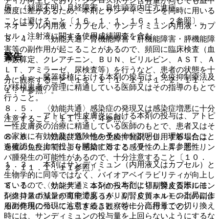
ティが向上しており、シクロスポリン含有量が同じでも血中
房、（頻度不明）月経障害、良性頭蓋内圧亢進症。
濃度に差があるため、本剤とサンディミュンを同時に用いる
ことは避けること〔１６．１．１、１６．１．２参照〕。
ネオーラル内用液・カプセル、サンディミュン内用液・カプ
セル・注射液に関する使用成績調査を含む。
８．４． 〈効能共通〉腎機能障害・肝機能障害・膵機能障
害等の副作用が起こることがあるので、頻回に臨床検査（血
警告
球数算定、クレアチニン、ＢＵＮ、ビリルビン、ＡＳＴ、Ａ
ＬＴ、アミラーゼ、尿検査等）を行うなど、患者の状態を十
１．１． 臓器移植における本剤の投与は、免疫抑制療法及
分に観察すること〔１１．１．１、１１．１．２、１１．
び移植患者の管理に精通している医師又はその指導のもとで
１．７参照〕。
行うこと。
８．５． 〈効能共通〉感染症の発現又は感染症増悪に十分
１．２． アトピー性皮膚炎における本剤の投与は、アトピ
注意すること〔１１．１．４参照〕。
ー性皮膚炎の治療に精通している医師のもとで、患者又はそ
の家族に有効性及び危険性を予め十分説明し、理解したこと
８．６． 〈効能共通〉他の免疫抑制剤と併用する場合は、
を確認した上で投与を開始すること〔９．７．１参照〕。
過度の免疫抑制により感染に対する感受性の上昇、悪性リン
パ腫発生の可能性があるので、十分注意すること〔１０．
１．３． 本剤はサンディミュン（内用液又はカプセル）と
２、１１．１．１１参照〕。
生物学的に同等ではなく、バイオアベイラビリティが向上し
ているので、サンディミュンから本剤に切り換える際には、
８．７． 〈効能共通〉本剤の投与により副腎皮質ホルモン
シクロスポリンの血中濃度（ＡＵＣ、Ｃｍａｘ）の上昇によ
剤維持量の減量が可能であるが、副腎皮質ホルモン剤の副作
る副作用の発現に注意すること（特に、高用量での切り換え
用の発現についても引き続き観察を十分に行うこと。
時には、サンディミュンの投与量を上回らないようにするな