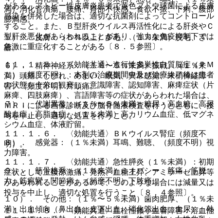
がある。アトピー性皮膚炎患者で黄色ブドウ球菌による皮膚
満）消化管潰瘍、腹痛、胃部不快感、食欲不振、下痢、腹部
感染を併発した場合は、適切な抗菌剤によってコントロール
膨満感。
すること。また、Ｂ型肝炎ウイルス再活性化による肝炎やＣ
型肝炎悪化があらわれることがあり、強力な免疫抑制下では
５）． 皮膚：（５％以上）多毛、（１％未満）脱毛、ざ
急激に重症化することがある〔８．５参照〕。
瘡。
１１．１．５． 〈効能共通〉進行性多巣性白質脳症（ＰＭ
６）． 精神神経系：（１％〜５％未満）振戦、（１％未
Ｌ）（頻度不明）：本剤の治療期間中及び治療終了後は患者
満）頭痛、しびれ、めまい、眠気、異常感覚、末梢神経障
の状態を十分に観察し、意識障害、認知障害、麻痺症状（片
害、（頻度不明）片頭痛。
麻痺、四肢麻痺）、言語障害等の症状があらわれた場合は、
７）． 代謝異常：（１％〜５％未満）糖尿・高血糖、高尿
ＭＲＩによる画像診断及び脳脊髄液検査を行うとともに、投
酸血症、高脂血症、（１％未満）高カリウム血症、低マグネ
与を中止し、適切な処置を行うこと。
シウム血症、体液貯留。
１１．１．６． 〈効能共通〉ＢＫウイルス腎症（頻度不
８）． 感覚器：（１％未満）耳鳴、難聴、（頻度不明）視
明）。
力障害。
１１．１．７． 〈効能共通〉急性膵炎（１％未満）：初期
９）． 筋骨格系：（１％未満）ミオパシー、筋痛、筋脱
症状として上腹部激痛、発熱、血糖上昇、アミラーゼ上昇等
力、筋痙攣、関節痛、（頻度不明）下肢痛。
があらわれることがあるので、このような場合には減量又は
投与を中止し、適切な処置を行うこと〔８．４参照〕。
１０）． その他：（１％〜５％未満）歯肉肥厚、（１％未
満）出血傾向（鼻出血、皮下出血、消化管出血、血尿）、熱
１１．１．８． 〈効能共通〉血栓性微小血管障害：溶血性