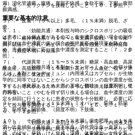
満）消化管潰瘍、腹痛、胃部不快感、食欲不振、下痢、腹部
２．４． 生ワクチンを接種しないこと〔１０．１参照〕。
膨満感。
重要な基本的注意
５）． 皮膚：（５％以上）多毛、（１％未満）脱毛、ざ
瘡。
８．１． 〈効能共通〉本剤投与時のシクロスポリンの吸収
は患者により個人差があるので、血中濃度の高い場合の副作
６）． 精神神経系：（１％〜５％未満）振戦、（１％未
用並びに血中濃度の低い場合の拒絶反応の発現等を防ぐた
満）頭痛、しびれ、めまい、眠気、異常感覚、末梢神経障
め、患者の状況に応じて血中濃度を測定すること〔７．２参
害、（頻度不明）片頭痛。
照〕。
７）． 代謝異常：（１％〜５％未満）糖尿・高血糖、高尿
８．２． 〈効能共通〉本剤からサンディミュンへの切り換
酸血症、高脂血症、（１％未満）高カリウム血症、低マグネ
えは、本剤とサンディミュン（内用液又はカプセル）が生物
シウム血症、体液貯留。
学的に同等ではないことからシクロスポリンの血中濃度が低
８）． 感覚器：（１％未満）耳鳴、難聴、（頻度不明）視
下するおそれがあるため、このような切り換えは原則として
力障害。
行わないこと（やむを得ず切り換える場合は、血中濃度の測
定を頻回に行うとともに患者の状態を十分観察し、必要に応
９）． 筋骨格系：（１％未満）ミオパシー、筋痛、筋脱
じて投与量を調節すること）〔１．３、１６．１．１、１
力、筋痙攣、関節痛、（頻度不明）下肢痛。
６．１．２参照〕。
１０）． その他：（１％〜５％未満）歯肉肥厚、（１％未
８．３． 〈効能共通〉本剤はサンディミュン（内用液又は
満）出血傾向（鼻出血、皮下出血、消化管出血、血尿）、熱
カプセル）と生物学的に同等ではなく、バイオアベイラビリ
感、のぼせ、発熱、けん怠感、浮腫、体重増加、女性化乳