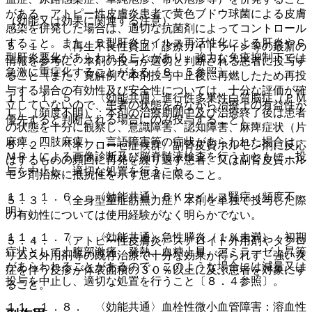
がある。アトピー性皮膚炎患者で黄色ブドウ球菌による皮膚
（効能又は効果に関連する注意）
感染を併発した場合は、適切な抗菌剤によってコントロール
すること。また、Ｂ型肝炎ウイルス再活性化による肝炎やＣ
５．１． 〈再生不良性貧血〉診療ガイドライン等の最新の
型肝炎悪化があらわれることがあり、強力な免疫抑制下では
情報を参考に、本剤の投与が適切と判断される患者に投与す
急激に重症化することがある〔８．５参照〕。
ること（また、寛解例で本剤投与中止後に再燃したため再投
与する場合の有効性及び安全性については、十分な評価が確
１１．１．５． 〈効能共通〉進行性多巣性白質脳症（ＰＭ
立していないので、患者の状態をみながら治療上の有益性が
Ｌ）（頻度不明）：本剤の治療期間中及び治療終了後は患者
優先すると判断される場合にのみ投与すること）。
の状態を十分に観察し、意識障害、認知障害、麻痺症状（片
麻痺、四肢麻痺）、言語障害等の症状があらわれた場合は、
５．２． 〈ネフローゼ症候群〉副腎皮質ホルモン剤に反応
ＭＲＩによる画像診断及び脳脊髄液検査を行うとともに、投
はするものの頻回に再発を繰り返す患者、又は副腎皮質ホル
与を中止し、適切な処置を行うこと。
モン剤治療に抵抗性を示す患者に限ること。
１１．１．６． 〈効能共通〉ＢＫウイルス腎症（頻度不
５．３． 〈全身型重症筋無力症〉本剤を単独で投与した際
明）。
の有効性については使用経験がなく明らかでない。
１１．１．７． 〈効能共通〉急性膵炎（１％未満）：初期
５．４． 〈アトピー性皮膚炎〉ステロイド外用剤やタクロ
症状として上腹部激痛、発熱、血糖上昇、アミラーゼ上昇等
リムス外用剤等の既存治療で十分な効果が得られず、強い炎
があらわれることがあるので、このような場合には減量又は
症を伴う皮疹が体表面積の３０％以上に及ぶ患者を対象にす
投与を中止し、適切な処置を行うこと〔８．４参照〕。
ること。
１１．１．８． 〈効能共通〉血栓性微小血管障害：溶血性