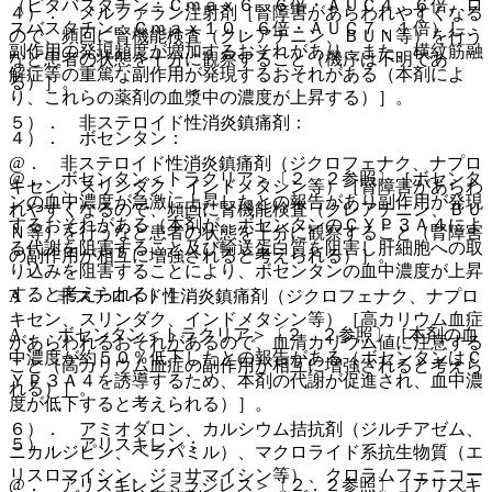
（ピタバスタチン：Ｃｍａｘ６．６倍・ＡＵＣ４．６倍、ロ
４）． メルファラン注射剤［腎障害があらわれやすくなる
スバスタチン：Ｃｍａｘ１０．６倍・ＡＵＣ７．１倍）し、
ので、頻回に腎機能検査（クレアチニン、ＢＵＮ等）を行う
副作用の発現頻度が増加するおそれがあり、また、横紋筋融
など患者の状態を十分に観察すること（機序は不明であ
解症等の重篤な副作用が発現するおそれがある（本剤によ
る）］。
り、これらの薬剤の血漿中の濃度が上昇する）］。
５）． 非ステロイド性消炎鎮痛剤：
４）． ボセンタン：
@． 非ステロイド性消炎鎮痛剤（ジクロフェナク、ナプロ
@． ボセンタン＜トラクリア＞〔２．２参照〕［ボセンタ
キセン、スリンダク、インドメタシン等）［腎障害があらわ
ンの血中濃度が急激に上昇したとの報告があり副作用が発現
れやすくなるので、頻回に腎機能検査（クレアチニン、ＢＵ
するおそれがある（本剤が、ボセンタンのＣＹＰ３Ａ４によ
Ｎ等）を行うなど患者の状態を十分に観察すること（腎障害
る代謝を阻害すること及び輸送蛋白質を阻害し肝細胞への取
の副作用が相互に増強されると考えられる）］。
り込みを阻害することにより、ボセンタンの血中濃度が上昇
すると考えられる）］。
A． 非ステロイド性消炎鎮痛剤（ジクロフェナク、ナプロ
キセン、スリンダク、インドメタシン等）［高カリウム血症
A． ボセンタン＜トラクリア＞〔２．２参照〕［本剤の血
があらわれるおそれがあるので、血清カリウム値に注意する
中濃度が約５０％低下したとの報告がある（ボセンタンはＣ
こと（高カリウム血症の副作用が相互に増強されると考えら
ＹＰ３Ａ４を誘導するため、本剤の代謝が促進され、血中濃
れる）］。
度が低下すると考えられる）］。
６）． アミオダロン、カルシウム拮抗剤（ジルチアゼム、
５）． アリスキレン：
ニカルジピン、ベラパミル）、マクロライド系抗生物質（エ
リスロマイシン、ジョサマイシン等）、クロラムフェニコー
@． アリスキレン＜ラジレス＞〔２．２参照〕［アリスキ