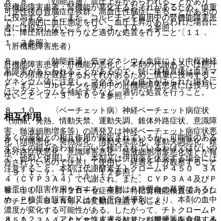
８．８． 〈効能共通〉血圧上昇があらわれることがあり、
腎機能障害患者：腎機能が悪化するおそれがあるため、慎重
可逆性後白質脳症症候群、高血圧性脳症に至ることがあるの
に投与すること。また、コルヒチンを服用中の腎機能障害患
で、定期的に血圧測定を行い、血圧上昇があらわれた場合に
者には投与しないこと〔２．３、１０．２参照〕。
は、降圧剤治療を行うなど適切な処置を行うこと〔１１．
１．３参照〕。
（肝機能障害患者）
８．９． 〈効能共通〉低マグネシウム血症により中枢神経
肝機能障害患者：肝機能が悪化し、本剤の代謝あるいは胆汁
系障害があらわれることがあるので、特に移植直後は血清マ
中への排泄が遅延するおそれがあるため、慎重に投与するこ
グネシウム値に注意し、マグネシウム低下がみられた場合に
と。また、コルヒチンを服用中の肝機能障害患者には投与し
はマグネシウムを補給するなど、適切な処置を行うこと。
ないこと〔２．３、１０．２参照〕。
８．１０． 〈ベーチェット病〉神経ベーチェット病症状
相互作用
（頭痛、発熱、情動失禁、運動失調、錐体外路症状、意識障
害、髄液細胞増多等）の誘発又は神経ベーチェット病症状悪
多くの薬剤との相互作用が報告されているが、可能性のある
化（頭痛悪化、発熱悪化、情動失禁悪化、運動失調悪化、錐
すべての組み合わせについて検討されているわけではないの
体外路症状悪化、意識障害悪化、髄液細胞増多悪化等）が報
で、他剤と併用したり、本剤又は併用薬を休薬する場合には
告されているので注意して使用し、経過を十分観察すること
注意すること。本剤は代謝酵素チトクロームＰ４５０ ３Ａ
〔９．１．７、１１．１．１２参照〕。
４（ＣＹＰ３Ａ４）で代謝され、また、ＣＹＰ３Ａ４及びＰ
糖蛋白の阻害作用を有する。本剤はＰ糖蛋白の基質であるた
８．１１． 〈ネフローゼ症候群〉特に腎機能検査値（クレ
め、Ｐ糖蛋白阻害剤又はＰ糖蛋白誘導剤により、本剤の血中
アチニン、ＢＵＮ等）の変動に注意すること。
濃度が変化する可能性がある。したがって、チトクロームＰ
８．１２． 〈アトピー性皮膚炎〉リンパ節腫脹を合併する
４５０ ３Ａ４＜ＣＹＰ３Ａ４＞酵素に影響する医薬品・チ