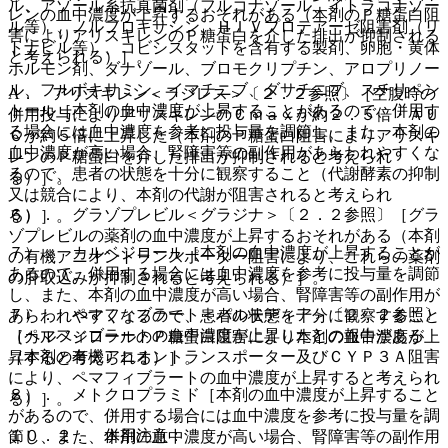
ル、アゾール系抗真菌剤（フルコナゾール、イトラコナゾー
レンの血中濃度が上昇するおそれがある（本剤のＰ糖蛋白阻
ル等）、ノルフロキサシン、ＨＩＶプロテアーゼ阻害剤（リ
害によりアリスキレンのＰ糖蛋白を介した排出が抑制される
トナビル等）、コビシスタットを含有する製剤、卵胞・黄体
と考えられる）］。
ホルモン剤、ダナゾール、ブロモクリプチン、アロプリノー
ル、フルボキサミン、イマチニブ、ダサチニブ、スチリペン
A． アリスキレン＜ラジレス＞〔２．２参照〕［空腹時の
トール［本剤の血中濃度が上昇することがあるので、併用す
併用投与によりアリスキレンのＣｍａｘが約２．５倍・ＡＵ
る場合には血中濃度を参考に投与量を調節し、また、本剤の
Ｃが約５倍に上昇した（本剤のＰ糖蛋白阻害によりアリスキ
血中濃度が高い場合、腎障害等の副作用があらわれやすくな
レンのＰ糖蛋白を介した排出が抑制されると考えられ
るので、患者の状態を十分に観察すること（代謝酵素の抑制
る）］。
又は競合により、本剤の代謝が阻害されると考えられ
６）． グラゾプレビル＜グラジナ＞〔２．２参照〕［グラ
る）］。
ゾプレビルの薬剤の血中濃度が上昇するおそれがある（本剤
７）． カルベジロール［本剤の血中濃度が上昇することが
の有機アニオントランスポーター阻害により、これらの薬剤
あるので、併用する場合には血中濃度を参考に投与量を調節
の肝取込みが抑制されると考えられる）］。
し、また、本剤の血中濃度が高い場合、腎障害等の副作用が
７）． ペマフィブラート＜パルモディア＞〔２．２参照〕
あらわれやすくなるので、患者の状態を十分に観察すること
［ペマフィブラートの血中濃度が上昇したとの報告がある
（カルベジロールのＰ糖蛋白阻害により本剤の血中濃度が上
（本剤の有機アニオントランスポーター及びＣＹＰ３Ａ阻害
昇すると考えられる）］。
により、ペマフィブラートの血中濃度が上昇すると考えられ
８）． メトクロプラミド［本剤の血中濃度が上昇すること
る）］。
があるので、併用する場合には血中濃度を参考に投与量を調
１０．２． 併用注意：
節し、また、本剤の血中濃度が高い場合、腎障害等の副作用