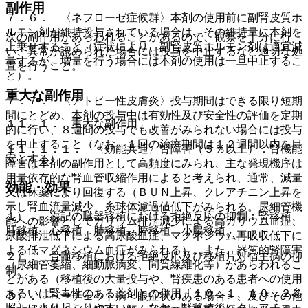
副作用
７．６． 〈ネフローゼ症候群〉本剤の使用前に副腎皮質ホ
ルモン剤が維持投与されている場合は、その維持量に本剤を
次の副作用があらわれることがあるので、観察を十分に行
上乗せすること（症状により、副腎皮質ホルモン剤は適宜減
い、異常が認められた場合には投与を中止するなど適切な処
量するが、増量を行う場合には本剤の使用は一旦中止するこ
置を行うこと。
と）。
重大な副作用
７．７． 〈アトピー性皮膚炎〉投与期間はできる限り短期
間にとどめ、本剤の投与中は有効性及び安全性の評価を定期
１１．１． 重大な副作用
的に行い、８週間の投与でも改善がみられない場合には投与
を中止すること（なお、１回の治療期間は１２週間以内を目
１１．１．１． 〈効能共通〉腎障害（５％以上）：腎機能
安とする）。
障害は本剤の副作用として高頻度にみられ、主な発現機序は
用量依存的な腎血管収縮作用によると考えられ、通常、減量
効能・効果
又は休薬により回復する（ＢＵＮ上昇、クレアチニン上昇を
示し腎血流量減少、糸球体濾過値低下がみられる。尿細管機
１）． 次記の臓器移植における拒絶反応の抑制：腎移植、
能への影響としてカリウム排泄減少による高カリウム血症、
肝移植、心移植、肺移植、膵移植、小腸移植。
尿酸排泄低下による高尿酸血症、マグネシウム再吸収低下に
よる低マグネシウム血症がみられる）。また、器質的腎障害
２）． 骨髄移植における拒絶反応及び移植片対宿主病の抑
（尿細管萎縮、細動脈病変、間質線維化等）があらわれるこ
制。
とがある（移植後の大量投与や、腎疾患のある患者への使用
あるいは腎毒性のある薬剤との併用〔１０．１、１０．２参
３）． ベーチェット病＜眼症状のある場合＞、及びその他
照〕により起こりやすい）。なお、腎移植後にクレアチニ