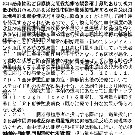
ル）から本剤に切り換えて投与する場合は、原則として１：
の非感染性ぶどう膜炎（既存治療で効果不十分であり、視力
１の比（ｍｇ／ｋｇ／日）で切り換えて投与するが、シクロ
低下のおそれのある活動性中間部非感染性ぶどう膜炎又は活
スポリンの血中濃度（ＡＵＣ、Ｃｍａｘ）が上昇して副作用
動性後部非感染性ぶどう膜炎に限る）。
を発現するおそれがあるので、切り換え前後で血中濃度の測
４）． 尋常性乾癬＜皮疹が全身の３０％以上に及ぶもの＞
定及び臨床検査（血清クレアチニン、血圧等）を頻回に行う
あるいは尋常性乾癬＜難治性＞の場合、膿疱性乾癬、乾癬性
とともに患者の状態を十分観察し、必要に応じて投与量を調
紅皮症、乾癬性関節炎。
節すること。ただし、通常の開始用量（初めてサンディミュ
ンを服用する時の投与量）より高い用量を服用している患者
５）． 再生不良性貧血、赤芽球癆。
で、一時的に免疫抑制作用が不十分となっても病状が悪化し
て危険な状態に陥る可能性のない患者では、切り換え時の投
６）． ネフローゼ症候群＜頻回再発型＞あるいはネフロー
与量は多くても通常の開始用量とし、血中濃度及び患者の状
ゼ症候群＜ステロイドに抵抗性を示す場合＞。
態に応じて投与量を調節すること〔１．３、１６．１．１、
１６．１．２参照〕。
７）． 全身型重症筋無力症：胸腺摘出後の治療において、
ステロイド剤の投与が効果不十分、又は副作用により困難な
７．２． 〈効能共通〉本剤の投与にあたっては血中トラフ
場合。
値（ｔｒｏｕｇｈ ｌｅｖｅｌ）を測定し、投与量を調節す
ること〔８．１参照〕。
８）． アトピー性皮膚炎（既存治療で十分な効果が得られ
ない患者）。
７．２．１． 臓器移植患者に投与する際には、過量投与に
よる副作用の発現及び低用量投与による拒絶反応の発現等を
９）． 細胞移植に伴う免疫反応の抑制。
防ぐため、血中濃度の測定を移植直後は頻回に行い、その後
は１ヵ月に１回を目安に測定し、投与量を調節すること。
効能・効果に関連する注意