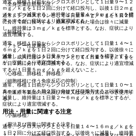
通常、移植１日前からシクロスポリンとして１日量９〜１２
〈全身型重症筋無力症〉
ｍｇ／ｋｇを１日２回に分けて経口投与し、以後１日２ｍｇ
／ｋｇずつ減量する。維持量は１日量４〜６ｍｇ／ｋｇを標
通常、シクロスポリンとして１日量５ｍｇ／ｋｇを１日２回
準とするが、症状により適宜増減する。
に分けて経口投与する。効果がみられた場合は徐々に減量
し、維持量は３ｍｇ／ｋｇを標準とする。なお、症状により
〈肝移植〉
適宜増減する。
通常、移植１日前からシクロスポリンとして１日量１４〜１
〈アトピー性皮膚炎〉
６ｍｇ／ｋｇを１日２回に分けて経口投与する。以後徐々に
減量し、維持量は１日量５〜１０ｍｇ／ｋｇを標準とする
通常、成人にはシクロスポリンとして１日量３ｍｇ／ｋｇを
が、症状により適宜増減する。
１日２回に分けて経口投与する。なお、症状により適宜増減
するが１日量５ｍｇ／ｋｇを超えないこと。
〈心移植、肺移植、膵移植〉
〈細胞移植に伴う免疫反応の抑制〉
通常、移植１日前からシクロスポリンとして１日量１０〜１
５ｍｇ／ｋｇを１日２回に分けて経口投与する。以後徐々に
再生医療等製品の用法及び用量又は使用方法に基づき使用す
減量し、維持量は１日量２〜６ｍｇ／ｋｇを標準とするが、
る。
症状により適宜増減する。
用法・用量に関連する注意
〈小腸移植〉
（用法及び用量に関連する注意）
通常、シクロスポリンとして１日量１４〜１６ｍｇ／ｋｇを
１日２回に分けて経口投与する。以後徐々に減量し、維持量
７．１． 〈効能共通〉サンディミュン（内用液又はカプセ