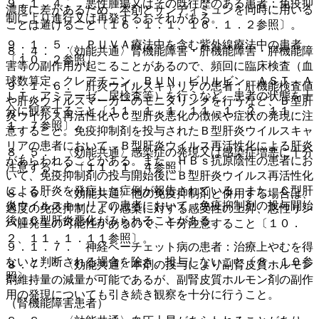
９．１．４． 悪性腫瘍又はその既往歴のある患者：免疫抑
濃度に差があるため、本剤とサンディミュンを同時に用いる
制により進行又は再発するおそれがある。
ことは避けること〔１６．１．１、１６．１．２参照〕。
９．１．５． ＰＵＶＡ療法中を含む紫外線療法中の患者
８．４． 〈効能共通〉腎機能障害・肝機能障害・膵機能障
〔１０．２参照〕。
害等の副作用が起こることがあるので、頻回に臨床検査（血
球数算定、クレアチニン、ＢＵＮ、ビリルビン、ＡＳＴ、Ａ
９．１．６． 肝炎ウイルスキャリアの患者：肝機能検査値
ＬＴ、アミラーゼ、尿検査等）を行うなど、患者の状態を十
や肝炎ウイルスマーカーのモニタリングを行うなど、Ｂ型肝
分に観察すること〔１１．１．１、１１．１．２、１１．
炎ウイルス再活性化やＣ型肝炎悪化の徴候や症状の発現に注
１．７参照〕。
意すること。免疫抑制剤を投与されたＢ型肝炎ウイルスキャ
リアの患者において、Ｂ型肝炎ウイルス再活性化による肝炎
８．５． 〈効能共通〉感染症の発現又は感染症増悪に十分
があらわれることがある。また、ＨＢｓ抗原陰性の患者にお
注意すること〔１１．１．４参照〕。
いて、免疫抑制剤の投与開始後にＢ型肝炎ウイルス再活性化
による肝炎を発症した症例が報告されている。また、Ｃ型肝
８．６． 〈効能共通〉他の免疫抑制剤と併用する場合は、
炎ウイルスキャリアの患者において、免疫抑制剤の投与開始
過度の免疫抑制により感染に対する感受性の上昇、悪性リン
後にＣ型肝炎悪化がみられることがある。
パ腫発生の可能性があるので、十分注意すること〔１０．
２、１１．１．１１参照〕。
９．１．７． 神経ベーチェット病の患者：治療上やむを得
ないと判断される場合を除き、投与しないこと〔８．１０参
８．７． 〈効能共通〉本剤の投与により副腎皮質ホルモン
照〕。
剤維持量の減量が可能であるが、副腎皮質ホルモン剤の副作
用の発現についても引き続き観察を十分に行うこと。
（腎機能障害患者）