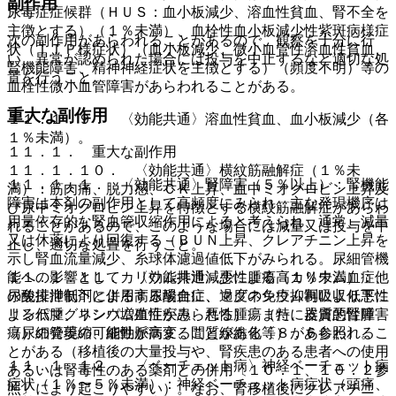
副作用
尿毒症症候群（ＨＵＳ：血小板減少、溶血性貧血、腎不全を
主徴とする）（１％未満）、血栓性血小板減少性紫斑病様症
次の副作用があらわれることがあるので、観察を十分に行
状（ＴＴＰ様症状）（血小板減少、微小血管性溶血性貧血、
い、異常が認められた場合には投与を中止するなど適切な処
腎機能障害、精神神経症状を主徴とする）（頻度不明）等の
置を行うこと。
血栓性微小血管障害があらわれることがある。
重大な副作用
１１．１．９． 〈効能共通〉溶血性貧血、血小板減少（各
１％未満）。
１１．１． 重大な副作用
１１．１．１０． 〈効能共通〉横紋筋融解症（１％未
１１．１．１． 〈効能共通〉腎障害（５％以上）：腎機能
満）：筋肉痛、脱力感、ＣＫ上昇、血中ミオグロビン上昇及
障害は本剤の副作用として高頻度にみられ、主な発現機序は
び尿中ミオグロビン上昇を特徴とする横紋筋融解症があらわ
用量依存的な腎血管収縮作用によると考えられ、通常、減量
れることがあるので、このような場合には減量又は投与を中
又は休薬により回復する（ＢＵＮ上昇、クレアチニン上昇を
止し、適切な処置を行うこと。
示し腎血流量減少、糸球体濾過値低下がみられる。尿細管機
能への影響としてカリウム排泄減少による高カリウム血症、
１１．１．１１． 〈効能共通〉悪性腫瘍（１％未満）：他
尿酸排泄低下による高尿酸血症、マグネシウム再吸収低下に
の免疫抑制剤と併用する場合に、過度の免疫抑制により悪性
よる低マグネシウム血症がみられる）。また、器質的腎障害
リンパ腫、リンパ増殖性疾患、悪性腫瘍（特に皮膚悪性腫
（尿細管萎縮、細動脈病変、間質線維化等）があらわれるこ
瘍）の発現の可能性が高まることがある〔８．６参照〕。
とがある（移植後の大量投与や、腎疾患のある患者への使用
１１．１．１２． 〈ベーチェット病〉神経ベーチェット病
あるいは腎毒性のある薬剤との併用〔１０．１、１０．２参
症状（１％〜５％未満）：神経ベーチェット病症状（頭痛、
照〕により起こりやすい）。なお、腎移植後にクレアチニ