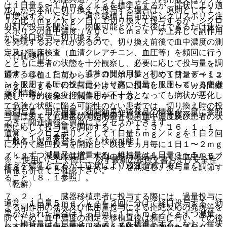
は１日量５〜１０ｍｇ／ｋｇを標準とするが、症状により適
ル）から本剤に切り換えて投与する場合は、原則として１：
宜増減する。ただし、通常移植１日前からシクロスポリン注
１の比（ｍｇ／ｋｇ／日）で切り換えて投与するが、シクロ
射剤で投与を開始し、内服可能となった後はできるだけ速や
スポリンの血中濃度（ＡＵＣ、Ｃｍａｘ）が上昇して副作用
かに経口投与に切り換える。
を発現するおそれがあるので、切り換え前後で血中濃度の測
定及び臨床検査（血清クレアチニン、血圧等）を頻回に行う
〈骨髄移植〉
とともに患者の状態を十分観察し、必要に応じて投与量を調
節すること。ただし、通常の開始用量（初めてサンディミュ
通常、移植１日前からシクロスポリンとして１日量６〜１２
ンを服用する時の投与量）より高い用量を服用している患者
ｍｇ／ｋｇを１日２回に分けて経口投与し、３〜６ヵ月間継
薬剤情報
で、一時的に免疫抑制作用が不十分となっても病状が悪化し
続し、その後徐々に減量し中止する。
て危険な状態に陥る可能性のない患者では、切り換え時の投
薬剤写真、用法用量、効能効果や後発品の情報が一度に参照
〈ベーチェット病及びその他の非感染性ぶどう膜炎〉
与量は多くても通常の開始用量とし、血中濃度及び患者の状
でき、関連情報へ簡単にアクセスができます。
態に応じて投与量を調節すること〔１．３、１６．１．１、
通常、シクロスポリンとして１日量５ｍｇ／ｋｇを１日２回
１６．１．２参照〕。
一般名、製品名どちらでも検索可能！
に分けて経口投与を開始し、以後１ヵ月毎に１日１〜２ｍｇ
／ｋｇずつ減量又は増量する。維持量は１日量３〜５ｍｇ／
７．２． 〈効能共通〉本剤の投与にあたっては血中トラフ
※ ご使用いただく際に、必ず最新の添付文書および安全性
ｋｇを標準とするが、症状により適宜増減する。
値（ｔｒｏｕｇｈ ｌｅｖｅｌ）を測定し、投与量を調節す
情報も併せてご確認下さい。
ること〔８．１参照〕。
〈乾癬〉
７．２．１． 臓器移植患者に投与する際には、過量投与に
通常、１日量５ｍｇ／ｋｇを２回に分けて経口投与する。効
よる副作用の発現及び低用量投与による拒絶反応の発現等を
果がみられた場合は１ヵ月毎に１日１ｍｇ／ｋｇずつ減量
防ぐため、血中濃度の測定を移植直後は頻回に行い、その後
し、維持量は１日量３ｍｇ／ｋｇを標準とする。なお、症状
※本製品は疾病の診断・治療・予防を目的としたプログラム