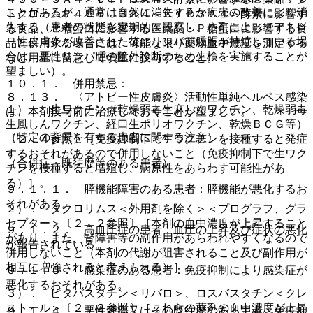
ことがあるが、通常は自然に消失するか疾患の改善により消
トクロームＰ４５０ ３Ａ４＜ＣＹＰ３Ａ４＞酵素に影響す
失する（患者の状態を定期的に観察し、本剤によってアトピ
る食品、Ｐ糖蛋白に影響する医薬品・Ｐ糖蛋白に影響する食
ー性皮膚炎が改善された後にリンパ節腫脹が持続している場
品と併用する場合には、可能な限り薬物血中濃度を測定する
合は、悪性リンパ腫の除外診断のため生検を実施することが
など用量に留意して慎重に投与すること。
望ましい）。
１０．１． 併用禁忌：
８．１３． 〈アトピー性皮膚炎〉活動性単純ヘルペス感染
１）． 生ワクチン（乾燥弱毒生麻しんワクチン、乾燥弱毒
は、本剤投与前に治療しておくことが望ましい。
生風しんワクチン、経口生ポリオワクチン、乾燥ＢＣＧ等）
（特定の背景を有する患者に関する注意）
〔２．４参照〕［免疫抑制下で生ワクチンを接種すると発症
するおそれがあるので併用しないこと（免疫抑制下で生ワク
（合併症・既往歴等のある患者）
チンを接種すると増殖し、病原性をあらわす可能性があ
る）］。
９．１．１． 膵機能障害のある患者：膵機能が悪化するお
それがある。
２）． タクロリムス＜外用剤を除く＞＜プログラフ、グラ
セプター＞〔２．２参照〕［本剤の血中濃度が上昇すること
９．１．２． 高血圧症の患者：血圧の上昇及び症状の悪化
があり、また、腎障害等の副作用があらわれやすくなるので
が報告されている。
併用しないこと（本剤の代謝が阻害されること及び副作用が
相互に増強されると考えられる）］。
９．１．３． 感染症のある患者：免疫抑制により感染症が
悪化するおそれがある。
３）． ピタバスタチン＜リバロ＞、ロスバスタチン＜クレ
ストール＞〔２．２参照〕［これらの薬剤の血中濃度が上昇
９．１．４． 悪性腫瘍又はその既往歴のある患者：免疫抑