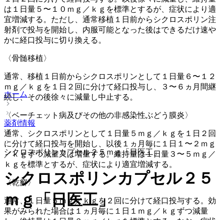
は１日量５〜１０ｍｇ／ｋｇを標準とするが、症状により適
宜増減する。ただし、通常移植１日前からシクロスポリン注
射剤で投与を開始し、内服可能となった後はできるだけ速や
かに経口投与に切り換える。
〈骨髄移植〉
通常、移植１日前からシクロスポリンとして１日量６〜１２
ｍｇ／ｋｇを１日２回に分けて経口投与し、３〜６ヵ月間継
ホーム
続し、その後徐々に減量し中止する。
〈ベーチェット病及びその他の非感染性ぶどう膜炎〉
薬剤情報
通常、シクロスポリンとして１日量５ｍｇ／ｋｇを１日２回
に分けて経口投与を開始し、以後１ヵ月毎に１日１〜２ｍｇ
シクロスポリンカプセル２５ｍｇ「日医工」
／ｋｇずつ減量又は増量する。維持量は１日量３〜５ｍｇ／
ｋｇを標準とするが、症状により適宜増減する。
シクロスポリンカプセル２５
〈乾癬〉
ｍｇ「日医工」
通常、１日量５ｍｇ／ｋｇを２回に分けて経口投与する。効
果がみられた場合は１ヵ月毎に１日１ｍｇ／ｋｇずつ減量