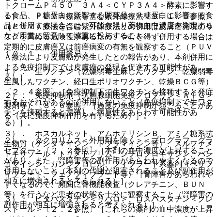
トクロームＰ４５０ ３Ａ４＜ＣＹＰ３Ａ４＞酵素に影響す
る食品、Ｐ糖蛋白に影響する医薬品・Ｐ糖蛋白に影響する食
１）． ＰＵＶＡ療法を含む紫外線療法〔９．１．５参照〕
品と併用する場合には、可能な限り薬物血中濃度を測定する
［ＰＵＶＡ療法を含む紫外線療法との併用は皮膚癌発現のリ
など用量に留意して慎重に投与すること。
スクを高める危険性があるため、やむを得ず併用する場合は
定期的に皮膚癌又は前癌病変の有無を観察すること（ＰＵＶ
１０．１． 併用禁忌：
Ａ療法により皮膚癌が発生したとの報告があり、本剤併用に
よる免疫抑制下では皮膚癌の発現を促進する可能性があ
１）． 生ワクチン（乾燥弱毒生麻しんワクチン、乾燥弱毒
る）］。
生風しんワクチン、経口生ポリオワクチン、乾燥ＢＣＧ等）
〔２．４参照〕［免疫抑制下で生ワクチンを接種すると発症
２）． 免疫抑制剤（抗胸腺細胞免疫グロブリン＜ＡＴＧ＞
するおそれがあるので併用しないこと（免疫抑制下で生ワク
製剤等）〔８．６参照〕［過度の免疫抑制が起こることがあ
チンを接種すると増殖し、病原性をあらわす可能性があ
る（共に免疫抑制作用を有するため）］。
る）］。
３）． ホスカルネット、アムホテリシンＢ、アミノ糖系抗
２）． タクロリムス＜外用剤を除く＞＜プログラフ、グラ
生物質（ゲンタマイシン、トブラマイシン等）、スルファメ
セプター＞〔２．２参照〕［本剤の血中濃度が上昇すること
トキサゾール・トリメトプリム、シプロフロキサシン、バン
があり、また、腎障害等の副作用があらわれやすくなるので
コマイシン、ガンシクロビル、フィブラート系薬剤（ベザフ
併用しないこと（本剤の代謝が阻害されること及び副作用が
ィブラート、フェノフィブラート等）［腎障害があらわれや
相互に増強されると考えられる）］。
すくなるので、頻回に腎機能検査（クレアチニン、ＢＵＮ
等）を行うなど患者の状態を十分に観察すること（腎障害の
３）． ピタバスタチン＜リバロ＞、ロスバスタチン＜クレ
副作用が相互に増強されると考えられる）］。
ストール＞〔２．２参照〕［これらの薬剤の血中濃度が上昇