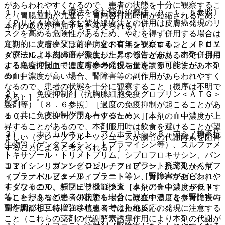
があらわれやすくなるので、患者の状態を十分に観察するこ
１）． ＰＵＶＡ療法を含む紫外線療法〔９．１．５参照〕
と（胃腸運動が亢進し、胃内容排出時間が短縮されるため、
［ＰＵＶＡ療法を含む紫外線療法との併用は皮膚癌発現のリ
本剤の吸収が増加すると考えられる）］。
スクを高める危険性があるため、やむを得ず併用する場合は
定期的に皮膚癌又は前癌病変の有無を観察すること（ＰＵＶ
９）． アセタゾラミド、ヒドロキシクロロキン、メトロニ
Ａ療法により皮膚癌が発生したとの報告があり、本剤併用に
ダゾール［本剤の血中濃度が上昇することがあるので、併用
よる免疫抑制下では皮膚癌の発現を促進する可能性があ
する場合には血中濃度を参考に投与量を調節し、また、本剤
る）］。
の血中濃度が高い場合、腎障害等の副作用があらわれやすく
なるので、患者の状態を十分に観察すること（機序は不明で
２）． 免疫抑制剤（抗胸腺細胞免疫グロブリン＜ＡＴＧ＞
ある）］。
製剤等）〔８．６参照〕［過度の免疫抑制が起こることがあ
る（共に免疫抑制作用を有するため）］。
１０）． グレープフルーツジュース［本剤の血中濃度が上
昇することがあるので、本剤服用時は飲食を避けることが望
３）． ホスカルネット、アムホテリシンＢ、アミノ糖系抗
ましい（グレープフルーツジュースが腸管の代謝酵素を阻害
生物質（ゲンタマイシン、トブラマイシン等）、スルファメ
することによると考えられる）］。
トキサゾール・トリメトプリム、シプロフロキサシン、バン
コマイシン、ガンシクロビル、フィブラート系薬剤（ベザフ
１１）． リファンピシン、チクロピジン、抗てんかん剤
ィブラート、フェノフィブラート等）［腎障害があらわれや
（フェノバルビタール、フェニトイン、カルバマゼピン）、
すくなるので、頻回に腎機能検査（クレアチニン、ＢＵＮ
モダフィニル、デフェラシロクス［本剤の血中濃度が低下す
等）を行うなど患者の状態を十分に観察すること（腎障害の
ることがあるので、併用する場合には血中濃度を参考に投与
副作用が相互に増強されると考えられる）］。
量を調節し、特に、移植患者では拒絶反応の発現に注意する
こと（これらの薬剤の代謝酵素誘導作用により本剤の代謝が