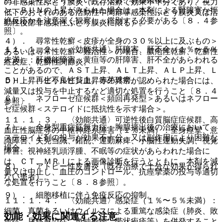
の非感染性ぶどう膜炎（既存治療で効果不十分であり、視力
ン、ＢＵＮの上昇がみられた場合は、本剤による腎障害か拒
低下のおそれのある活動性中間部非感染性ぶどう膜炎又は活
絶反応かを注意深く観察し、鑑別する必要がある〔８．４参
動性後部非感染性ぶどう膜炎に限る）。
照〕。
４）． 尋常性乾癬＜皮疹が全身の３０％以上に及ぶもの＞
１１．１．２． 〈効能共通〉肝障害、肝不全（１％〜５％
あるいは尋常性乾癬＜難治性＞の場合、膿疱性乾癬、乾癬性
未満）：肝機能障害、黄疸等の肝障害、肝不全があらわれる
紅皮症、乾癬性関節炎。
ことがあるので、ＡＳＴ上昇、ＡＬＴ上昇、ＡＬＰ上昇、Ｌ
５）． 再生不良性貧血、赤芽球癆。
ＤＨ上昇、ビリルビン上昇等の異常が認められた場合には、
減量又は投与を中止するなど適切な処置を行うこと〔８．４
６）． ネフローゼ症候群＜頻回再発型＞あるいはネフロー
参照〕。
ゼ症候群＜ステロイドに抵抗性を示す場合＞。
１１．１．３． 〈効能共通〉可逆性後白質脳症症候群、高
７）． 全身型重症筋無力症：胸腺摘出後の治療において、
血圧性脳症等の中枢神経系障害（１％未満）：全身痙攣、意
ステロイド剤の投与が効果不十分、又は副作用により困難な
識障害、失見当識、錯乱、運動麻痺、小脳性運動失調、視覚
場合。
障害、視神経乳頭浮腫、不眠等の症状があらわれた場合に
は、ＣＴ、ＭＲＩによる画像診断を行うとともに、本剤を減
８）． アトピー性皮膚炎（既存治療で十分な効果が得られ
量又は中止し、血圧のコントロール、抗痙攣薬の投与等適切
ない患者）。
な処置を行うこと〔８．８参照〕。
９）． 細胞移植に伴う免疫反応の抑制。
１１．１．４． 〈効能共通〉感染症（１％〜５％未満）：
細菌、真菌あるいはウイルスによる重篤な感染症（肺炎、敗
効能・効果に関連する注意
血症、尿路感染症、単純疱疹、帯状疱疹等）を併発すること