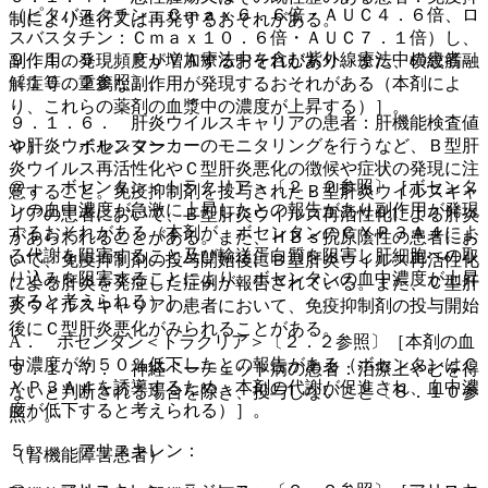
（ピタバスタチン：Ｃｍａｘ６．６倍・ＡＵＣ４．６倍、ロ
制により進行又は再発するおそれがある。
スバスタチン：Ｃｍａｘ１０．６倍・ＡＵＣ７．１倍）し、
９．１．５． ＰＵＶＡ療法中を含む紫外線療法中の患者
副作用の発現頻度が増加するおそれがあり、また、横紋筋融
〔１０．２参照〕。
解症等の重篤な副作用が発現するおそれがある（本剤によ
り、これらの薬剤の血漿中の濃度が上昇する）］。
９．１．６． 肝炎ウイルスキャリアの患者：肝機能検査値
や肝炎ウイルスマーカーのモニタリングを行うなど、Ｂ型肝
４）． ボセンタン：
炎ウイルス再活性化やＣ型肝炎悪化の徴候や症状の発現に注
@． ボセンタン＜トラクリア＞〔２．２参照〕［ボセンタ
意すること。免疫抑制剤を投与されたＢ型肝炎ウイルスキャ
ンの血中濃度が急激に上昇したとの報告があり副作用が発現
リアの患者において、Ｂ型肝炎ウイルス再活性化による肝炎
するおそれがある（本剤が、ボセンタンのＣＹＰ３Ａ４によ
があらわれることがある。また、ＨＢｓ抗原陰性の患者にお
る代謝を阻害すること及び輸送蛋白質を阻害し肝細胞への取
いて、免疫抑制剤の投与開始後にＢ型肝炎ウイルス再活性化
り込みを阻害することにより、ボセンタンの血中濃度が上昇
による肝炎を発症した症例が報告されている。また、Ｃ型肝
すると考えられる）］。
炎ウイルスキャリアの患者において、免疫抑制剤の投与開始
後にＣ型肝炎悪化がみられることがある。
A． ボセンタン＜トラクリア＞〔２．２参照〕［本剤の血
中濃度が約５０％低下したとの報告がある（ボセンタンはＣ
９．１．７． 神経ベーチェット病の患者：治療上やむを得
ＹＰ３Ａ４を誘導するため、本剤の代謝が促進され、血中濃
ないと判断される場合を除き、投与しないこと〔８．１０参
度が低下すると考えられる）］。
照〕。
５）． アリスキレン：
（腎機能障害患者）