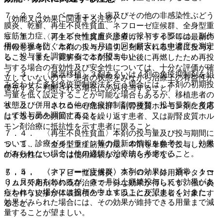
７．２．２． ベーチェット病及びその他の非感染性ぶどう
（効能又は効果に関連する注意）
膜炎、乾癬、再生不良性貧血、ネフローゼ症候群、全身型重
症筋無力症、アトピー性皮膚炎患者に投与する際には、副作
５．１． 〈再生不良性貧血〉診療ガイドライン等の最新の
用の発現を防ぐため、１ヵ月に１回を目安に血中濃度を測定
情報を参考に、本剤の投与が適切と判断される患者に投与す
し、投与量を調節することが望ましい。
ること（また、寛解例で本剤投与中止後に再燃したため再投
与する場合の有効性及び安全性については、十分な評価が確
７．３． 〈臓器移植〉３剤あるいは４剤の免疫抑制剤を組
立していないので、患者の状態をみながら治療上の有益性が
み合わせた多剤免疫抑制療法を行う場合には、本剤の初期投
優先すると判断される場合にのみ投与すること）。
与量を低く設定することが可能な場合もあるが、移植患者の
状態及び併用される他の免疫抑制剤の種類・投与量等を考慮
５．２． 〈ネフローゼ症候群〉副腎皮質ホルモン剤に反応
して投与量を調節すること。
はするものの頻回に再発を繰り返す患者、又は副腎皮質ホル
モン剤治療に抵抗性を示す患者に限ること。
７．４． 〈再生不良性貧血〉本剤の投与量及び投与期間に
ついて、診療ガイドライン等の最新の情報を参考とし、効果
５．３． 〈全身型重症筋無力症〉本剤を単独で投与した際
がみられない場合は他の適切な治療法を考慮すること。
の有効性については使用経験がなく明らかでない。
７．５． 〈ネフローゼ症候群〉本剤の効果は、通常、１〜
５．４． 〈アトピー性皮膚炎〉ステロイド外用剤やタクロ
３ヵ月であらわれるが、３ヵ月以上継続投与しても効果があ
リムス外用剤等の既存治療で十分な効果が得られず、強い炎
らわれない場合には投与を中止することが望ましく、また、
症を伴う皮疹が体表面積の３０％以上に及ぶ患者を対象にす
効果がみられた場合には、その効果が維持できる用量まで減
ること。
量することが望ましい。