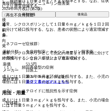
し、維持量は１日量３ｍｇ／ｋｇを標準とする。なお、症状
免疫抑制薬 > カルシニューリン阻害薬
により適宜増減する。
2024年06月改訂(第2版)
薬剤情報
後発品
〈再生不良性貧血〉
後
通常、シクロスポリンとして１日量６ｍｇ／ｋｇを１日２回
毒
に分けて経口投与する。なお、患者の状態により適宜増減す
劇
る。
麻
向
〈ネフローゼ症候群〉
覚
薬効分類
免疫抑制薬 > カルシニューリン阻害薬
通常、シクロスポリンとして次記の用量を１日２回に分けて
一般名
シクロスポリンカプセル (2)
経口投与する。なお、症状により適宜増減する。
薬価
53.5
円
（１）． 頻回再発型の症例
メーカー
日医工
2024年06月改訂(第2版)
成人には１日量１．５ｍｇ／ｋｇを投与する。また、小児の
最終更新
添付文書のPDFはこちら
場合には１日量２．５ｍｇ／ｋｇを投与する。
（２）． ステロイドに抵抗性を示す症例
用法・用量
成人には１日量３ｍｇ／ｋｇを投与する。また、小児の場合
〈腎移植〉
には１日量５ｍｇ／ｋｇを投与する。