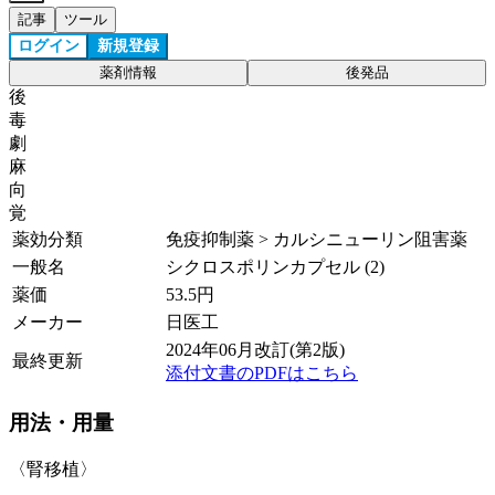
記事
ツール
ログイン
新規登録
薬剤情報
後発品
後
毒
劇
麻
向
覚
薬効分類
免疫抑制薬 > カルシニューリン阻害薬
一般名
シクロスポリンカプセル (2)
薬価
53.5
円
メーカー
日医工
2024年06月改訂(第2版)
最終更新
添付文書のPDFはこちら
用法・用量
〈腎移植〉