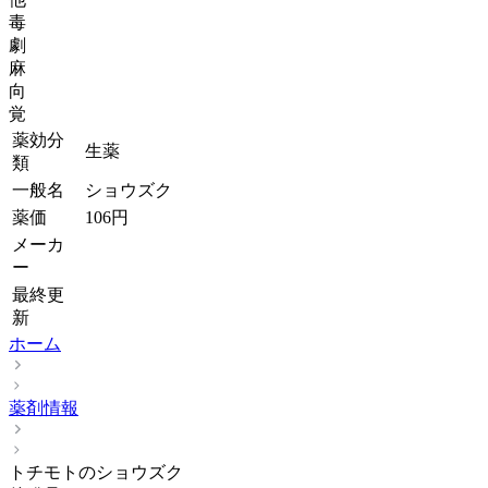
毒
劇
麻
向
覚
薬効分
生薬
類
一般名
ショウズク
薬価
106
円
メーカ
ー
最終更
新
ホーム
薬剤情報
トチモトのショウズク