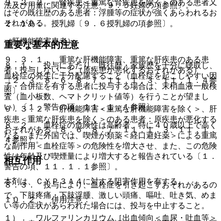
９．２．２． 腎疾患＜重篤な腎疾患を除く＞のある患者又
法及び用量に関連する注意、９．５妊婦の項参照〕。
はその既往歴のある患者：浮腫等の症状が強くあらわれるお
それがある。
２．１０． 授乳婦〔９．６授乳婦の項参照〕。
（肝機能障害患者）
重要な基本的注意
９．３．１． 重篤な肝機能障害、重篤な肝疾患のある患
８．１． 投与にあたり、既往歴・家族歴を十分に聴取し、
者：投与しないこと（原疾患が悪化するおそれがある）
血栓症の発生に十分配慮すること（血栓症を起こしやすい因
〔２．３、８．６、８．７、１１．１．３、１１．１．４参
子・合併症を有する患者に投与する場合は、末梢血液一般検
照〕。
査（血小板数、ヘマトクリット値等）を行うことが望まし
い）〔１．警告の項、１１．１．１参照〕。
９．３．２． 肝機能障害＜重篤な肝機能障害を除く＞、肝
疾患＜重篤な肝疾患を除く＞のある患者：原疾患が悪化する
８．２． 血栓症の危険性は高齢者、特に４０歳以上で高く
おそれがある〔８．６、８．７、１１．１．３、１１．１．
なる。また外国では、喫煙が類薬＜経口避妊薬＞による重篤
４参照〕。
な副作用＜血栓症等＞の危険性を増大させ、また、この危険
性は年齢及び喫煙量により増大すると報告されている〔１．
相互作用
警告の項、１１．１．１参照〕。
本剤は、ＣＹＰ３Ａ４に対する阻害作用を有する。
８．３． 投与により、血栓症を引き起こすおそれがあるの
で、下肢疼痛・下肢浮腫、激しい頭痛、嘔吐、吐き気、めま
１０．２． 併用注意：
い等の症状があらわれた場合には、投与を中止すること。
１）． ワルファリンカリウム［出血傾向＜血尿・吐血等＞