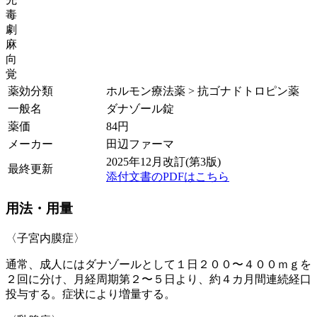
毒
劇
麻
向
覚
薬効分類
ホルモン療法薬 > 抗ゴナドトロピン薬
一般名
ダナゾール錠
薬価
84
円
メーカー
田辺ファーマ
2025年12月改訂(第3版)
最終更新
添付文書のPDFはこちら
用法・用量
〈子宮内膜症〉
通常、成人にはダナゾールとして１日２００〜４００ｍｇを
２回に分け、月経周期第２〜５日より、約４カ月間連続経口
投与する。症状により増量する。