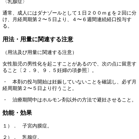
〈乳腺症〉
通常、成人にはダナゾールとして１日２００ｍｇを２回に分
け、月経周期第２〜５日より、４〜６週間連続経口投与す
る。
用法・用量に関連する注意
（用法及び用量に関連する注意）
女性胎児の男性化を起こすことがあるので、次の点に留意す
ること〔２．９、９．５妊婦の項参照〕。
・ 本剤の投与開始は妊娠していないことを確認し、必ず月
経周期第２〜５日より行うこと。
・ 治療期間中はホルモン剤以外の方法で避妊させること。
効能・効果
１）． 子宮内膜症。
２）． 乳腺症。