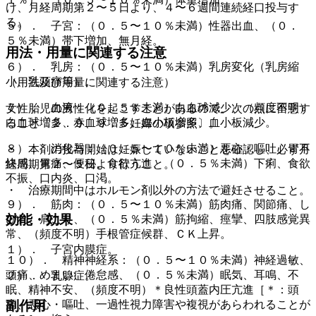
け、月経周期第２〜５日より、４〜６週間連続経口投与す
る。
５）． 子宮：（０．５〜１０％未満）性器出血、（０．
５％未満）帯下増加、無月経。
用法・用量に関連する注意
６）． 乳房：（０．５〜１０％未満）乳房変化（乳房縮
小、乳頭痛等）。
（用法及び用量に関連する注意）
７）． 血液：（０．５％未満）白血球減少、（頻度不明）
女性胎児の男性化を起こすことがあるので、次の点に留意す
白血球増多、赤血球増多、血小板増多、血小板減少。
ること〔２．９、９．５妊婦の項参照〕。
８）． 消化器：（０．５〜１０％未満）悪心・嘔吐、胃不
・ 本剤の投与開始は妊娠していないことを確認し、必ず月
快感、胃痛、便秘、食欲亢進、（０．５％未満）下痢、食欲
経周期第２〜５日より行うこと。
不振、口内炎、口渇。
・ 治療期間中はホルモン剤以外の方法で避妊させること。
９）． 筋肉：（０．５〜１０％未満）筋肉痛、関節痛、し
効能・効果
びれ、肩こり、（０．５％未満）筋拘縮、痙攣、四肢感覚異
常、（頻度不明）手根管症候群、ＣＫ上昇。
１）． 子宮内膜症。
１０）． 精神神経系：（０．５〜１０％未満）神経過敏、
頭痛、めまい、倦怠感、（０．５％未満）眠気、耳鳴、不
２）． 乳腺症。
眠、精神不安、（頻度不明）＊良性頭蓋内圧亢進［＊：頭
副作用
痛、悪心・嘔吐、一過性視力障害や複視があらわれることが