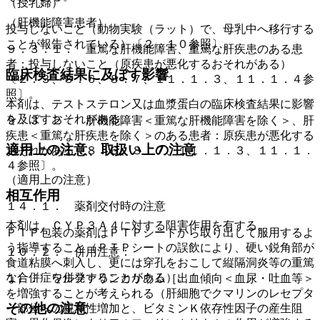
（授乳婦）
（肝機能障害患者）
投与しないこと（動物実験（ラット）で、母乳中へ移行する
ことが報告されている）〔２．１０参照〕。
９．３．１． 重篤な肝機能障害、重篤な肝疾患のある患
者：投与しないこと（原疾患が悪化するおそれがある）
臨床検査結果に及ぼす影響
〔２．３、８．６、８．７、１１．１．３、１１．１．４参
照〕。
本剤は、テストステロン又は血漿蛋白の臨床検査結果に影響
を及ぼすおそれがある。
９．３．２． 肝機能障害＜重篤な肝機能障害を除く＞、肝
疾患＜重篤な肝疾患を除く＞のある患者：原疾患が悪化する
適用上の注意、取扱い上の注意
おそれがある〔８．６、８．７、１１．１．３、１１．１．
４参照〕。
（適用上の注意）
相互作用
１４．１． 薬剤交付時の注意
本剤は、ＣＹＰ３Ａ４に対する阻害作用を有する。
ＰＴＰ包装の薬剤はＰＴＰシートから取り出して服用するよ
う指導すること（ＰＴＰシートの誤飲により、硬い鋭角部が
１０．２． 併用注意：
食道粘膜へ刺入し、更には穿孔をおこして縦隔洞炎等の重篤
な合併症を併発することがある）。
１）． ワルファリンカリウム［出血傾向＜血尿・吐血等＞
を増強することが考えられる（肝細胞でクマリンのレセプタ
その他の注意
ー部位への親和性増加と、ビタミンＫ依存性因子の産生阻