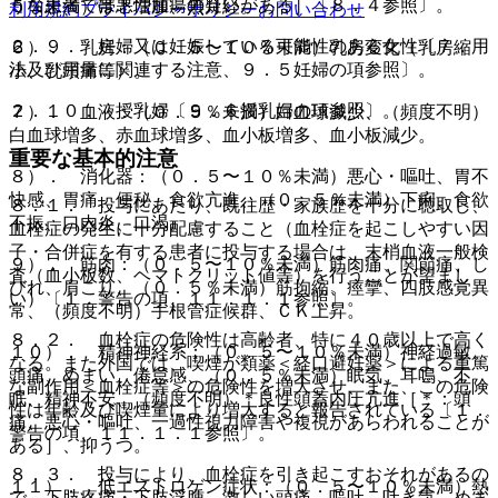
うな患者では悪性腫瘍の疑いがある］〔８．４参照〕。
５％未満）帯下増加、無月経。
利用規約
プライバシーポリシー
お問い合わせ
２．９． 妊婦又は妊娠している可能性のある女性〔７．用
６）． 乳房：（０．５〜１０％未満）乳房変化（乳房縮
法及び用量に関連する注意、９．５妊婦の項参照〕。
小、乳頭痛等）。
２．１０． 授乳婦〔９．６授乳婦の項参照〕。
７）． 血液：（０．５％未満）白血球減少、（頻度不明）
白血球増多、赤血球増多、血小板増多、血小板減少。
重要な基本的注意
８）． 消化器：（０．５〜１０％未満）悪心・嘔吐、胃不
快感、胃痛、便秘、食欲亢進、（０．５％未満）下痢、食欲
８．１． 投与にあたり、既往歴・家族歴を十分に聴取し、
不振、口内炎、口渇。
血栓症の発生に十分配慮すること（血栓症を起こしやすい因
子・合併症を有する患者に投与する場合は、末梢血液一般検
９）． 筋肉：（０．５〜１０％未満）筋肉痛、関節痛、し
査（血小板数、ヘマトクリット値等）を行うことが望まし
びれ、肩こり、（０．５％未満）筋拘縮、痙攣、四肢感覚異
い）〔１．警告の項、１１．１．１参照〕。
常、（頻度不明）手根管症候群、ＣＫ上昇。
８．２． 血栓症の危険性は高齢者、特に４０歳以上で高く
１０）． 精神神経系：（０．５〜１０％未満）神経過敏、
なる。また外国では、喫煙が類薬＜経口避妊薬＞による重篤
頭痛、めまい、倦怠感、（０．５％未満）眠気、耳鳴、不
な副作用＜血栓症等＞の危険性を増大させ、また、この危険
眠、精神不安、（頻度不明）＊良性頭蓋内圧亢進［＊：頭
性は年齢及び喫煙量により増大すると報告されている〔１．
痛、悪心・嘔吐、一過性視力障害や複視があらわれることが
警告の項、１１．１．１参照〕。
ある］、抑うつ。
８．３． 投与により、血栓症を引き起こすおそれがあるの
１１）． 低エストロゲン症状：（０．５〜１０％未満）熱
で、下肢疼痛・下肢浮腫、激しい頭痛、嘔吐、吐き気、めま