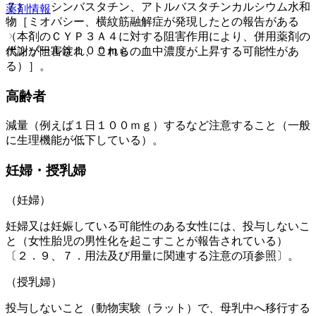
７）． シンバスタチン、アトルバスタチンカルシウム水和
薬剤情報
物［ミオパシー、横紋筋融解症が発現したとの報告がある
（本剤のＣＹＰ３Ａ４に対する阻害作用により、併用薬剤の
ボンゾール錠１００ｍｇ
代謝が阻害され、これらの血中濃度が上昇する可能性があ
る）］。
高齢者
減量（例えば１日１００ｍｇ）するなど注意すること（一般
に生理機能が低下している）。
妊婦・授乳婦
（妊婦）
妊婦又は妊娠している可能性のある女性には、投与しないこ
と（女性胎児の男性化を起こすことが報告されている）
〔２．９、７．用法及び用量に関連する注意の項参照〕。
（授乳婦）
投与しないこと（動物実験（ラット）で、母乳中へ移行する