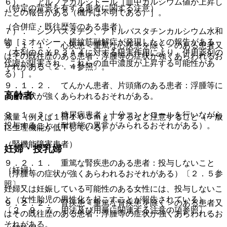
６）． アルファカルシドール［血中カルシウム値が上昇し
（特定の背景を有する患者に関する注意）
たとの報告がある（機序は不明である）］。
（合併症・既往歴等のある患者）
７）． シンバスタチン、アトルバスタチンカルシウム水和
物［ミオパシー、横紋筋融解症が発現したとの報告がある
９．１．１． 心疾患＜重篤な心疾患を除く＞のある患者又
（本剤のＣＹＰ３Ａ４に対する阻害作用により、併用薬剤の
はその既往歴のある患者：浮腫等の症状が強くあらわれるお
代謝が阻害され、これらの血中濃度が上昇する可能性があ
それがある〔２．４参照〕。
る）］。
９．１．２． てんかん患者、片頭痛のある患者：浮腫等に
高齢者
より症状が強くあらわれるおそれがある。
９．１．３． 糖尿病患者：十分コントロールを行いながら
減量（例えば１日１００ｍｇ）するなど注意すること（一般
投与すること（耐糖能の異常がみられるおそれがある）。
に生理機能が低下している）。
（腎機能障害患者）
妊婦・授乳婦
９．２．１． 重篤な腎疾患のある患者：投与しないこと
（妊婦）
（浮腫等の症状が強くあらわれるおそれがある）〔２．５参
照〕。
妊婦又は妊娠している可能性のある女性には、投与しないこ
と（女性胎児の男性化を起こすことが報告されている）
９．２．２． 腎疾患＜重篤な腎疾患を除く＞のある患者又
〔２．９、７．用法及び用量に関連する注意の項参照〕。
はその既往歴のある患者：浮腫等の症状が強くあらわれるお
それがある。