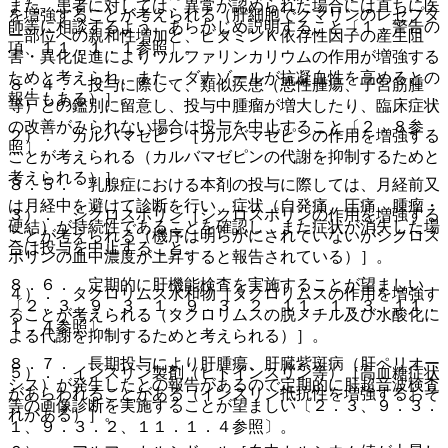
また、患者に対しては、異常が認められた場合には直ちに医
を増強することが考えられる（肝細胞でクマリンのレセプタ
師等に相談するよう、あらかじめ説明すること〔１．警告の
ー部位への親和性増加と、ビタミンＫ依存性因子の産生阻
項、１１．１．１参照〕。
害・異化促進によりワルファリンカリウムの作用が増強する
ためと考えられ、また、ダナゾールが抗凝血性を高めるとの
８．４． 投与に際して、類似疾患（悪性腫瘍、子宮筋腫
報告もある）］。
等）との鑑別に留意し、投与中腫瘤が増大したり、臨床症状
の改善がみられない場合は投与を中止すること〔２．８参
２）． カルバマゼピン［カルバマゼピンの作用を増強する
照〕。
ことが考えられる（カルバマゼピンの代謝を抑制するためと
考えられる）］。
８．５． 乳腺症における本剤の投与に際しては、月経前又
は月経中を避けて診断を行い、症状（自発痛、圧痛、腫瘤・
３）． シクロスポリン［シクロスポリンの作用を増強する
硬結）が持続性であることを確認し、また症状が消失した場
ことが考えられる（機序は明らかにされていないがシクロス
合は投与を中止すること。
ポリンの血中濃度が上昇すると報告されている）］。
８．６． 定期的に肝機能検査を実施することが望ましい
４）． タクロリムス水和物［タクロリムスの作用を増強す
〔２．３、９．３．１、９．３．２、１１．１．３、１１．
ることが考えられる（タクロリムスの脱メチル及び水酸化に
１．４参照〕。
よる代謝を抑制するためと考えられる）］。
８．７． 長期投与により肝腫瘍、肝臓紫斑病（肝ペリオー
５）． インスリン製剤（ヒトインスリン等）［高血糖症状
シス）が発生したとの報告があるので定期的に肝超音波検査
があらわれることがある（インスリン抵抗性を増強するおそ
等の画像診断を実施することが望ましい〔２．３、９．３．
れがある）］。
１、９．３．２、１１．１．４参照〕。