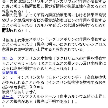
害・異化促進によりワルファリンカリウムの作用が増強する
１５．１． 臨床使用に基づく情報
ためと考えられ、また、ダナゾールが抗凝血性を高めるとの
報告もある）］。
本剤の使用によって子宮内膜症治療患者における卵巣癌発現
のリスクが増大するとの報告がある。
２）． カルバマゼピン［カルバマゼピンの作用を増強する
ことが考えられる（カルバマゼピンの代謝を抑制するためと
貯法
考えられる）］。
３）． シクロスポリン［シクロスポリンの作用を増強する
（保管上の注意）
ことが考えられる（機序は明らかにされていないがシクロス
室温保存。
ポリンの血中濃度が上昇すると報告されている）］。
ホーム
４）． タクロリムス水和物［タクロリムスの作用を増強す
ることが考えられる（タクロリムスの脱メチル及び水酸化に
よる代謝を抑制するためと考えられる）］。
薬剤情報
５）． インスリン製剤（ヒトインスリン等）［高血糖症状
があらわれることがある（インスリン抵抗性を増強するおそ
ボンゾール錠１００ｍｇ
れがある）］。
後発品はありません
６）． アルファカルシドール［血中カルシウム値が上昇し
ホーム
たとの報告がある（機序は不明である）］。