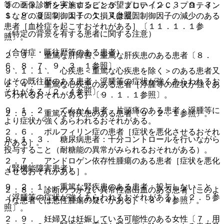
等の画像診断を実施することが望ましい〔２．３、９．３．
２．２． アンチトロンビン３、プロテインＣ、プロテイン
１、９．３．２、１１．１．４参照〕。
Ｓなどの凝固制御因子の欠損又は凝固制御因子の減少のある
患者［血栓症を起こすおそれがある］〔１１．１．１参
（特定の背景を有する患者に関する注意）
照〕。
（合併症・既往歴等のある患者）
２．３． 重篤な肝障害、重篤な肝疾患のある患者〔８．
６、８．７、９．３．１参照〕。
９．１．１． 心疾患＜重篤な心疾患を除く＞のある患者又
はその既往歴のある患者：浮腫等の症状が強くあらわれるお
２．４． 重篤な心疾患のある患者［浮腫等の症状が強くあ
それがある〔２．４参照〕。
らわれるおそれがある］〔９．１．１参照〕。
９．１．２． てんかん患者、片頭痛のある患者：浮腫等に
２．５． 重篤な腎疾患のある患者〔９．２．１参照〕。
より症状が強くあらわれるおそれがある。
２．６． ポルフィリン症の患者［症状を悪化させるおそれ
９．１．３． 糖尿病患者：十分コントロールを行いながら
がある］。
投与すること（耐糖能の異常がみられるおそれがある）。
２．７． アンドロゲン依存性腫瘍のある患者［症状を悪化
（腎機能障害患者）
させるおそれがある］。
９．２．１． 重篤な腎疾患のある患者：投与しないこと
２．８． 診断のつかない異常性器出血のある患者［このよ
（浮腫等の症状が強くあらわれるおそれがある）〔２．５参
うな患者では悪性腫瘍の疑いがある］〔８．４参照〕。
照〕。
２．９． 妊婦又は妊娠している可能性のある女性〔７．用