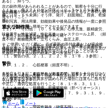
ある］、抑うつ。
次の副作用があらわれることがあるので、観察を十分に行
１１）． 低エストロゲン症状：（０．５〜１０％未満）熱
い、異常が認められた場合には投与を中止するなど適切な処
薬剤情報
感、（０．５％未満）そう痒、発汗、顔面潮紅、腟炎、乾燥
置を行うこと。
感。
薬剤写真、用法用量、効能効果や後発品の情報が一度に参照
でき、関連情報へ簡単にアクセスができます。
重大な副作用
１２）． その他：（０．５％未満）心悸亢進、眼精疲労、
味覚異常、性欲減退、性欲亢進、コレステロール上昇、（頻
一般名、製品名どちらでも検索可能！
１１．１． 重大な副作用
度不明）耐糖能異常、立ちくらみ、血圧上昇。
※ ご使用いただく際に、必ず最新の添付文書および安全性
１１．１．１． 血栓症（頻度不明）：脳梗塞、肺塞栓症、
発現頻度は、製造販売後調査の結果を含み、子宮内膜症及び
情報も併せてご確認下さい。
深部静脈血栓症、網膜血栓症等があらわれることがある
乳腺症に対する試験の結果に基づき算出した。
〔１．警告の項、２．１、２．２、８．１−８．３参照〕。
警告
１１．１．２． 心筋梗塞（頻度不明）。
血栓症を引き起こすおそれがあるので、観察を十分に行いな
１１．１．３． 劇症肝炎（頻度不明）〔８．６、９．３．
※本製品は疾病の診断・治療・予防を目的としたプログラム
がら慎重に投与し、異常が認められた場合には直ちに投与を
１、９．３．２参照〕。
ではありません。
中止し、適切な処置を行うこと〔８．１−８．３、１１．
１１．１．４． 肝腫瘍、肝臓紫斑病（肝ペリオーシス）
１．１参照〕。
（いずれも頻度不明）〔８．６、８．７、９．３．１、９．
３．２参照〕。
禁忌
ホーム
ノート
１１．１．５． 間質性肺炎（頻度不明）。