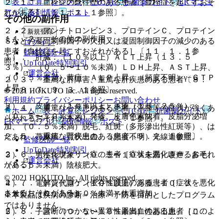
表・計算
レジメン
CTCAE
抗菌薬ガイド
ERマニュ
２．１． 血栓症の既往歴のある患者［血栓症を起こすおそ
アル
薬剤情報
ポスト
れがある］〔１１．１．１参照〕。
その他の副作用
２．２． アンチトロンビン３、プロテインＣ、プロテイン
新規登録
１１．２． その他の副作用
Ｓなどの凝固制御因子の欠損又は凝固制御因子の減少のある
ログイン
患者［血栓症を起こすおそれがある］〔１１．１．１参
監修医師一覧
１）． 肝臓：（１０％以上）ＡＬＴ上昇（１３．５
照〕。
UpToDate特別割引
３％）、（０．５〜１０％未満）ＬＤＨ上昇、ＡＳＴ上昇、
運営会社
（０．５％未満）黄疸、ＡＬＰ上昇、（頻度不明）γ−ＧＴＰ
２．３． 重篤な肝障害、重篤な肝疾患のある患者〔８．
上昇。
６、８．７、９．３．１参照〕。
© 2021 HOKUTO Inc. All rights reserved.
利用規約
プライバシーポリシー
お問い合わせ
２）． 皮膚：（１０％以上）ざ瘡（１６．２５％）、
２．４． 重篤な心疾患のある患者［浮腫等の症状が強くあ
ホーム
表・計算
レジメン
CTCAE
抗菌薬ガイド
（０．５〜１０％未満）発疹、皮膚色素沈着、皮脂分泌増
らわれるおそれがある］〔９．１．１参照〕。
ERマニュアル
薬剤情報
ポスト
加、（０．５％未満）脱毛、紅斑（多形滲出性紅斑等）、は
２．５． 重篤な腎疾患のある患者〔９．２．１参照〕。
だあれ、蕁麻疹、点状出血、（頻度不明）光線過敏症。
監修医師一覧
UpToDate特別割引
２．６． ポルフィリン症の患者［症状を悪化させるおそれ
３）． 男性化現象：（０．５〜１０％未満）嗄声、多毛、
運営会社
がある］。
（０．５％未満）陰核肥大。
© 2021 HOKUTO Inc. All rights reserved.
２．７． アンドロゲン依存性腫瘍のある患者［症状を悪化
４）． 電解質代謝：（１０％以上）浮腫（１０．３
させるおそれがある］。
１％）、（０．５〜１０％未満）体重増加。
※本製品は疾病の診断・治療・予防を目的としたプログラム
ではありません。
２．８． 診断のつかない異常性器出血のある患者［このよ
５）． 子宮：（０．５〜１０％未満）性器出血、（０．