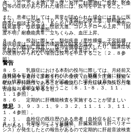
感、（０．５％未満）そう痒、発汗、顔面潮紅、腟炎、乾燥
い等の症状があらわれた場合には、投与を中止すること。
感。
また、患者に対しては、異常が認められた場合には直ちに医
１２）． その他：（０．５％未満）心悸亢進、眼精疲労、
師等に相談するよう、あらかじめ説明すること〔１．警告の
味覚異常、性欲減退、性欲亢進、コレステロール上昇、（頻
項、１１．１．１参照〕。
度不明）耐糖能異常、立ちくらみ、血圧上昇。
８．４． 投与に際して、類似疾患（悪性腫瘍、子宮筋腫
発現頻度は、製造販売後調査の結果を含み、子宮内膜症及び
等）との鑑別に留意し、投与中腫瘤が増大したり、臨床症状
乳腺症に対する試験の結果に基づき算出した。
の改善がみられない場合は投与を中止すること〔２．８参
照〕。
警告
８．５． 乳腺症における本剤の投与に際しては、月経前又
血栓症を引き起こすおそれがあるので、観察を十分に行いな
は月経中を避けて診断を行い、症状（自発痛、圧痛、腫瘤・
がら慎重に投与し、異常が認められた場合には直ちに投与を
硬結）が持続性であることを確認し、また症状が消失した場
中止し、適切な処置を行うこと〔８．１−８．３、１１．
合は投与を中止すること。
１．１参照〕。
８．６． 定期的に肝機能検査を実施することが望ましい
禁忌
〔２．３、９．３．１、９．３．２、１１．１．３、１１．
１．４参照〕。
２．１． 血栓症の既往歴のある患者［血栓症を起こすおそ
８．７． 長期投与により肝腫瘍、肝臓紫斑病（肝ペリオー
れがある］〔１１．１．１参照〕。
シス）が発生したとの報告があるので定期的に肝超音波検査