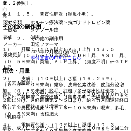
麻
３．２参照〕。
向
１１．１．５． 間質性肺炎（頻度不明）。
覚
薬効分類
ホルモン療法薬 > 抗ゴナドトロピン薬
その他の副作用
一般名
ダナゾール錠
薬価
84
円
１１．２． その他の副作用
メーカー
田辺ファーマ
１）． 肝臓：（１０％以上）ＡＬＴ上昇（１３．５
2025年12月改訂(第3版)
最終更新
３％）、（０．５〜１０％未満）ＬＤＨ上昇、ＡＳＴ上昇、
添付文書のPDFはこちら
（０．５％未満）黄疸、ＡＬＰ上昇、（頻度不明）γ−ＧＴＰ
上昇。
用法・用量
２）． 皮膚：（１０％以上）ざ瘡（１６．２５％）、
〈子宮内膜症〉
（０．５〜１０％未満）発疹、皮膚色素沈着、皮脂分泌増
加、（０．５％未満）脱毛、紅斑（多形滲出性紅斑等）、は
通常、成人にはダナゾールとして１日２００〜４００ｍｇを
だあれ、蕁麻疹、点状出血、（頻度不明）光線過敏症。
２回に分け、月経周期第２〜５日より、約４カ月間連続経口
投与する。症状により増量する。
３）． 男性化現象：（０．５〜１０％未満）嗄声、多毛、
（０．５％未満）陰核肥大。
〈乳腺症〉
４）． 電解質代謝：（１０％以上）浮腫（１０．３
通常、成人にはダナゾールとして１日２００ｍｇを２回に分
１％）、（０．５〜１０％未満）体重増加。