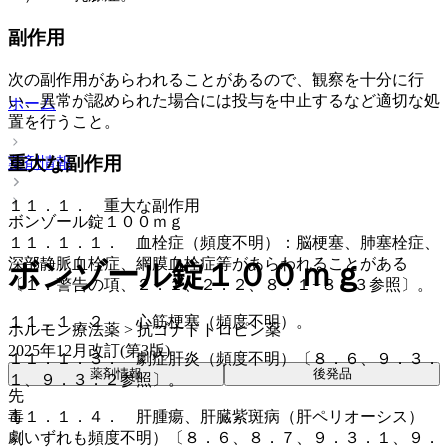
副作用
次の副作用があらわれることがあるので、観察を十分に行
い、異常が認められた場合には投与を中止するなど適切な処
ホーム
置を行うこと。
重大な副作用
薬剤情報
１１．１． 重大な副作用
ボンゾール錠１００ｍｇ
１１．１．１． 血栓症（頻度不明）：脳梗塞、肺塞栓症、
深部静脈血栓症、網膜血栓症等があらわれることがある
ボンゾール錠１００ｍｇ
〔１．警告の項、２．１、２．２、８．１−８．３参照〕。
１１．１．２． 心筋梗塞（頻度不明）。
ホルモン療法薬 > 抗ゴナドトロピン薬
2025年12月改訂(第3版)
１１．１．３． 劇症肝炎（頻度不明）〔８．６、９．３．
薬剤情報
後発品
１、９．３．２参照〕。
先
毒
１１．１．４． 肝腫瘍、肝臓紫斑病（肝ペリオーシス）
劇
（いずれも頻度不明）〔８．６、８．７、９．３．１、９．