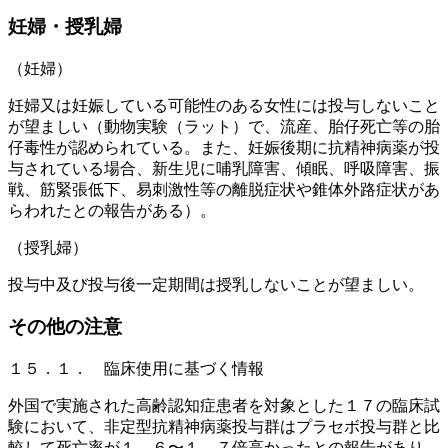
妊婦・授乳婦
（妊婦）
妊婦又は妊娠している可能性のある女性には投与しないこと
が望ましい（動物実験（ラット）で、流産、胎仔死亡等の胎
仔毒性が認められている。また、妊娠後期に抗精神病薬が投
与されている場合、新生児に哺乳障害、傾眠、呼吸障害、振
戦、筋緊張低下、易刺激性等の離脱症状や錐体外路症状があ
らわれたとの報告がある）。
（授乳婦）
投与中及び投与後一定期間は授乳しないことが望ましい。
その他の注意
１５．１． 臨床使用に基づく情報
外国で実施された高齢認知症患者を対象とした１７の臨床試
験において、非定型抗精神病薬投与群はプラセボ投与群と比
較して死亡率が１．６〜１．７倍高かったとの報告があり、