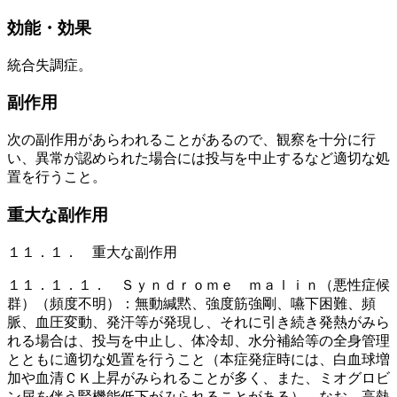
効能・効果
統合失調症。
副作用
次の副作用があらわれることがあるので、観察を十分に行
い、異常が認められた場合には投与を中止するなど適切な処
置を行うこと。
重大な副作用
１１．１． 重大な副作用
１１．１．１． Ｓｙｎｄｒｏｍｅ ｍａｌｉｎ（悪性症候
群）（頻度不明）：無動緘黙、強度筋強剛、嚥下困難、頻
脈、血圧変動、発汗等が発現し、それに引き続き発熱がみら
れる場合は、投与を中止し、体冷却、水分補給等の全身管理
とともに適切な処置を行うこと（本症発症時には、白血球増
加や血清ＣＫ上昇がみられることが多く、また、ミオグロビ
ン尿を伴う腎機能低下がみられることがある）、なお、高熱