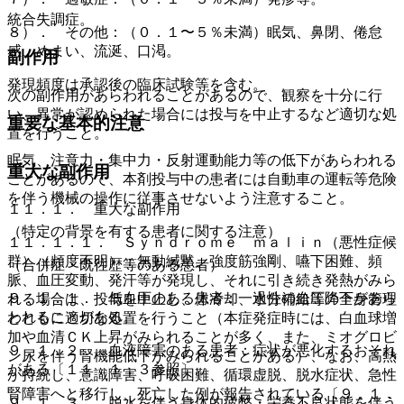
統合失調症。
８）． その他：（０．１〜５％未満）眠気、鼻閉、倦怠
感、めまい、流涎、口渇。
副作用
発現頻度は承認後の臨床試験等を含む。
次の副作用があらわれることがあるので、観察を十分に行
い、異常が認められた場合には投与を中止するなど適切な処
重要な基本的注意
置を行うこと。
眠気、注意力・集中力・反射運動能力等の低下があらわれる
重大な副作用
ことがあるので、本剤投与中の患者には自動車の運転等危険
を伴う機械の操作に従事させないよう注意すること。
１１．１． 重大な副作用
（特定の背景を有する患者に関する注意）
１１．１．１． Ｓｙｎｄｒｏｍｅ ｍａｌｉｎ（悪性症候
群）（頻度不明）：無動緘黙、強度筋強剛、嚥下困難、頻
（合併症・既往歴等のある患者）
脈、血圧変動、発汗等が発現し、それに引き続き発熱がみら
９．１．１． 低血圧のある患者：一過性の血圧降下があら
れる場合は、投与を中止し、体冷却、水分補給等の全身管理
われることがある。
とともに適切な処置を行うこと（本症発症時には、白血球増
加や血清ＣＫ上昇がみられることが多く、また、ミオグロビ
９．１．２． 血液障害のある患者：症状が悪化するおそれ
ン尿を伴う腎機能低下がみられることがある）、なお、高熱
がある〔１１．１．３参照〕。
が持続し、意識障害、呼吸困難、循環虚脱、脱水症状、急性
腎障害へと移行し、死亡した例が報告されている〔９．１．
９．１．３． 脱水を伴う身体的疲弊・栄養不良状態を伴う