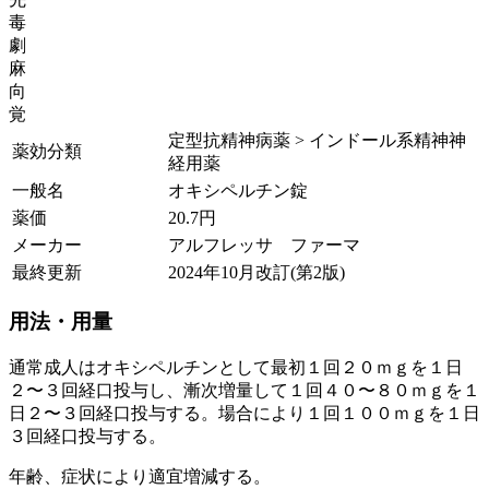
毒
劇
麻
向
覚
定型抗精神病薬 > インドール系精神神
薬効分類
経用薬
一般名
オキシペルチン錠
薬価
20.7
円
メーカー
アルフレッサ ファーマ
最終更新
2024年10月改訂(第2版)
用法・用量
通常成人はオキシペルチンとして最初１回２０ｍｇを１日
２〜３回経口投与し、漸次増量して１回４０〜８０ｍｇを１
日２〜３回経口投与する。場合により１回１００ｍｇを１日
３回経口投与する。
年齢、症状により適宜増減する。