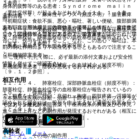
３参照〕。
身体的疲弊等のある患者：Ｓｙｎｄｒｏｍｅ ｍａｌｉｎ
（悪性症候群）が起こるおそれがある〔１１．１．１参
１１．１．２． 麻痺性イレウス（頻度不明）：腸管麻痺
薬剤情報
照〕。
（初期症状：食欲不振、悪心・嘔吐、著しい便秘、腹部膨満
薬剤写真、用法用量、効能効果や後発品の情報が一度に参照
あるいは腹部弛緩、腸内容物うっ滞等）をきたし、麻痺性イ
９．１．４． 不動状態、長期臥床、肥満、脱水状態等の患
でき、関連情報へ簡単にアクセスができます。
レウスに移行することがあるので、腸管麻痺が認められた場
者：肺塞栓症、静脈血栓症等の血栓塞栓症が報告されている
合には、投与を中止すること。なお、この悪心・嘔吐は、本
〔１１．１．４参照〕。
一般名、製品名どちらでも検索可能！
剤の制吐作用により不顕性化することもあるので注意するこ
と。
（肝機能障害患者）
※ ご使用いただく際に、必ず最新の添付文書および安全性
情報も併せてご確認下さい。
１１．１．３． 無顆粒球症、白血球減少（頻度不明）
肝機能障害患者：症状が悪化するおそれがある。
〔９．１．２参照〕。
相互作用
１１．１．４． 肺塞栓症、深部静脈血栓症（頻度不明）：
肺塞栓症、静脈血栓症等の血栓塞栓症が報告されているの
１０．２． 併用注意：
で、観察を十分に行い、息切れ、胸痛、四肢疼痛、浮腫等が
※本製品は疾病の診断・治療・予防を目的としたプログラム
認められた場合には、投与を中止するなど適切な処置を行う
ではありません。
モノアミン酸化酵素阻害薬［中枢神経系の興奮及び心悸亢
こと〔９．１．４参照〕。
進・血圧上昇などの副作用が発現するおそれがある（相互に
作用を増強すると考えられている）］。
その他の副作用
高齢者
ホーム
ノート
１１．２． その他の副作用