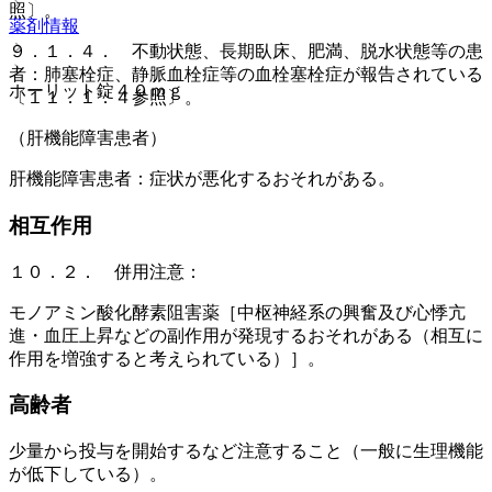
照〕。
薬剤情報
９．１．４． 不動状態、長期臥床、肥満、脱水状態等の患
者：肺塞栓症、静脈血栓症等の血栓塞栓症が報告されている
ホーリット錠４０ｍｇ
〔１１．１．４参照〕。
（肝機能障害患者）
肝機能障害患者：症状が悪化するおそれがある。
相互作用
１０．２． 併用注意：
モノアミン酸化酵素阻害薬［中枢神経系の興奮及び心悸亢
進・血圧上昇などの副作用が発現するおそれがある（相互に
作用を増強すると考えられている）］。
高齢者
少量から投与を開始するなど注意すること（一般に生理機能
が低下している）。