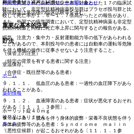
感、めまい、流涎、口渇。
利用規約
プライバシーポリシー
お問い合わせ
外国で実施された高齢認知症患者を対象とした１７の臨床試
験において、非定型抗精神病薬投与群はプラセボ投与群と比
発現頻度は承認後の臨床試験等を含む。
較して死亡率が１．６〜１．７倍高かったとの報告があり、
また、外国での疫学調査において、定型抗精神病薬も非定型
重要な基本的注意
抗精神病薬と同様に死亡率上昇に関与するとの報告がある。
眠気、注意力・集中力・反射運動能力等の低下があらわれる
貯法
ことがあるので、本剤投与中の患者には自動車の運転等危険
を伴う機械の操作に従事させないよう注意すること。
（保管上の注意）
（特定の背景を有する患者に関する注意）
室温保存。
（合併症・既往歴等のある患者）
ホーム
９．１．１． 低血圧のある患者：一過性の血圧降下があら
われることがある。
薬剤情報
９．１．２． 血液障害のある患者：症状が悪化するおそれ
がある〔１１．１．３参照〕。
ホーリット錠４０ｍｇ
後発品はありません
９．１．３． 脱水を伴う身体的疲弊・栄養不良状態を伴う
ホーム
身体的疲弊等のある患者：Ｓｙｎｄｒｏｍｅ ｍａｌｉｎ
（悪性症候群）が起こるおそれがある〔１１．１．１参