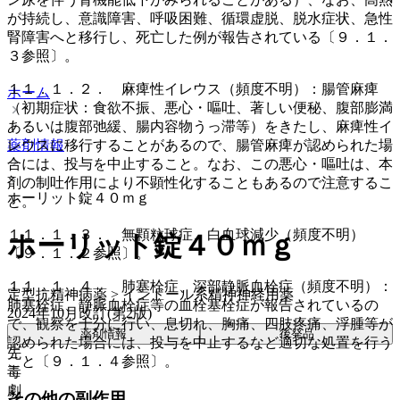
が持続し、意識障害、呼吸困難、循環虚脱、脱水症状、急性
腎障害へと移行し、死亡した例が報告されている〔９．１．
３参照〕。
１１．１．２． 麻痺性イレウス（頻度不明）：腸管麻痺
ホーム
（初期症状：食欲不振、悪心・嘔吐、著しい便秘、腹部膨満
あるいは腹部弛緩、腸内容物うっ滞等）をきたし、麻痺性イ
レウスに移行することがあるので、腸管麻痺が認められた場
薬剤情報
合には、投与を中止すること。なお、この悪心・嘔吐は、本
剤の制吐作用により不顕性化することもあるので注意するこ
ホーリット錠４０ｍｇ
と。
１１．１．３． 無顆粒球症、白血球減少（頻度不明）
ホーリット錠４０ｍｇ
〔９．１．２参照〕。
１１．１．４． 肺塞栓症、深部静脈血栓症（頻度不明）：
定型抗精神病薬 > インドール系精神神経用薬
肺塞栓症、静脈血栓症等の血栓塞栓症が報告されているの
2024年10月改訂(第2版)
で、観察を十分に行い、息切れ、胸痛、四肢疼痛、浮腫等が
薬剤情報
後発品
認められた場合には、投与を中止するなど適切な処置を行う
先
こと〔９．１．４参照〕。
毒
劇
その他の副作用