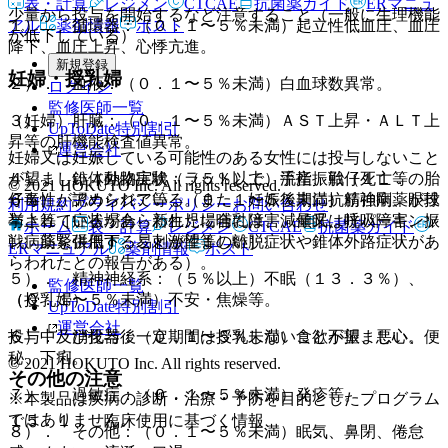
表・計算
レジメン
CTCAE
抗菌薬ガイド
ERマニュ
少量から投与を開始するなど注意すること（一般に生理機能
アル
薬剤情報
ポスト
１）． 循環器：（０．１〜５％未満）起立性低血圧、血圧
が低下している）。
降下、血圧上昇、心悸亢進。
新規登録
妊婦・授乳婦
２）． 血液：（０．１〜５％未満）白血球数異常。
ログイン
監修医師一覧
（妊婦）
３）． 肝臓：（０．１〜５％未満）ＡＳＴ上昇・ＡＬＴ上
UpToDate特別割引
昇等の肝機能検査値異常。
運営会社
妊婦又は妊娠している可能性のある女性には投与しないこと
が望ましい（動物実験（ラット）で、流産、胎仔死亡等の胎
４）． 錐体外路症状：（５％以上）手指振戦（１１．
© 2021 HOKUTO Inc. All rights reserved.
仔毒性が認められている。また、妊娠後期に抗精神病薬が投
６％）、アカシジア等、（０．１〜５％未満）筋強剛、眼球
利用規約
プライバシーポリシー
お問い合わせ
与されている場合、新生児に哺乳障害、傾眠、呼吸障害、振
挙上等［症状があらわれた場合には、減量又は抗パーキンソ
ホーム
表・計算
レジメン
CTCAE
抗菌薬ガイド
戦、筋緊張低下、易刺激性等の離脱症状や錐体外路症状があ
ン病薬を併用することが望ましい］。
ERマニュアル
薬剤情報
ポスト
らわれたとの報告がある）。
５）． 精神神経系：（５％以上）不眠（１３．３％）、
監修医師一覧
（授乳婦）
（０．１〜５％未満）不安・焦燥等。
UpToDate特別割引
運営会社
投与中及び投与後一定期間は授乳しないことが望ましい。
６）． 消化器：（０．１〜５％未満）食欲不振、悪心、便
秘、下痢。
© 2021 HOKUTO Inc. All rights reserved.
その他の注意
７）． 過敏症：（０．１〜５％未満）発疹等。
※本製品は疾病の診断・治療・予防を目的としたプログラム
ではありません。
１５．１． 臨床使用に基づく情報
８）． その他：（０．１〜５％未満）眠気、鼻閉、倦怠