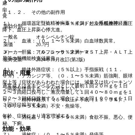
麻
向
１１．２． その他の副作用
覚
定型抗精神病薬 > インドール系精神神経用
１）． 循環器：（０．１〜５％未満）起立性低血圧、血圧
薬効分類
薬
降下、血圧上昇、心悸亢進。
一般名
オキシペルチン錠
２）． 血液：（０．１〜５％未満）白血球数異常。
薬価
20.7
円
メーカー
アルフレッサ ファーマ
３）． 肝臓：（０．１〜５％未満）ＡＳＴ上昇・ＡＬＴ上
昇等の肝機能検査値異常。
最終更新
2024年10月改訂(第2版)
４）． 錐体外路症状：（５％以上）手指振戦（１１．
用法・用量
６％）、アカシジア等、（０．１〜５％未満）筋強剛、眼球
挙上等［症状があらわれた場合には、減量又は抗パーキンソ
通常成人はオキシペルチンとして最初１回２０ｍｇを１日
ン病薬を併用することが望ましい］。
２〜３回経口投与し、漸次増量して１回４０〜８０ｍｇを１
日２〜３回経口投与する。場合により１回１００ｍｇを１日
５）． 精神神経系：（５％以上）不眠（１３．３％）、
３回経口投与する。
（０．１〜５％未満）不安・焦燥等。
年齢、症状により適宜増減する。
６）． 消化器：（０．１〜５％未満）食欲不振、悪心、便
秘、下痢。
効能・効果
７）． 過敏症：（０．１〜５％未満）発疹等。