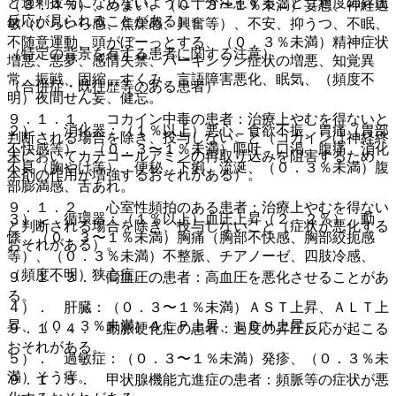
ど過剰投与にならないように十分注意すること（過度の昇圧
（３．４％）、めまい、（０．３〜１％未満）妄想、神経過
反応が見られることがある）。
敏（いらいら感、焦燥感、興奮等）、不安、抑うつ、不眠、
不随意運動、頭がぼーっとする、（０．３％未満）精神症状
（特定の背景を有する患者に関する注意）
増悪、悪夢、感情失禁、パーキンソン症状の増悪、知覚異
常、振戦、固縮、すくみ、言語障害悪化、眠気、（頻度不
（合併症・既往歴等のある患者）
明）夜間せん妄、健忘。
９．１．１． コカイン中毒の患者：治療上やむを得ないと
２）． 消化器：（１％以上）悪心、食欲不振、胃痛（胃部
判断される場合を除き、投与しないこと（コカインは神経終
不快感等）、（０．３〜１％未満）嘔吐、口渇、腹痛、消化
末においてカテコールアミンの再取り込みを阻害するため、
不良（胸やけ等）、便秘、下痢、流涎、（０．３％未満）腹
本剤の作用が増強するおそれがある）。
部膨満感、舌あれ。
９．１．２． 心室性頻拍のある患者：治療上やむを得ない
３）． 循環器：（１％以上）血圧上昇（２．２％）、動
と判断される場合を除き、投与しないこと（症状が悪化する
悸、（０．３〜１％未満）胸痛（胸部不快感、胸部絞扼感
おそれがある）。
等）、（０．３％未満）不整脈、チアノーゼ、四肢冷感、
（頻度不明）狭心症。
９．１．３． 高血圧の患者：高血圧を悪化させることがあ
る。
４）． 肝臓：（０．３〜１％未満）ＡＳＴ上昇、ＡＬＴ上
昇、（０．３％未満）ＡＬＰ上昇、ＬＤＨ上昇。
９．１．４． 動脈硬化症の患者：過度の昇圧反応が起こる
おそれがある。
５）． 過敏症：（０．３〜１％未満）発疹、（０．３％未
満）そう痒。
９．１．５． 甲状腺機能亢進症の患者：頻脈等の症状が悪