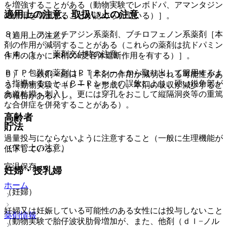
を増強することがある（動物実験でレボドパ、アマンタジン
適用上の注意、取扱い上の注意
の作用を増強することが認められている）］。
８）． フェノチアジン系薬剤、ブチロフェノン系薬剤［本
（適用上の注意）
剤の作用が減弱することがある（これらの薬剤は抗ドパミン
１４．１． 薬剤交付時の注意
作用のほかに末梢のα受容体遮断作用を有する）］。
ＰＴＰ包装の薬剤はＰＴＰシートから取り出して服用するよ
９）． 鉄剤＜経口＞［本剤の作用が減弱される可能性があ
う指導すること（ＰＴＰシートの誤飲により、硬い鋭角部が
る（動物実験でキレートを形成し、本剤の吸収が減少すると
食道粘膜へ刺入し、更には穿孔をおこして縦隔洞炎等の重篤
の報告がある）］。
な合併症を併発することがある）。
高齢者
貯法
過量投与にならないように注意すること（一般に生理機能が
（保管上の注意）
低下している）。
室温保存。
妊婦・授乳婦
ホーム
（妊婦）
妊婦又は妊娠している可能性のある女性には投与しないこと
薬剤情報
（動物実験で胎仔波状肋骨増加が、また、他剤（ｄｌ−ノル