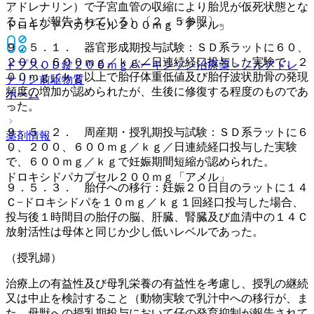
アドレナリン）で子宮血管の収縮により胎児が仮死状態とな
ることが報告されている）〔２．５参照〕。
ドロキシドパカプセル２００ｍｇ「アメル」
９．５．１． 器官形成期投与試験：ＳＤ系ラットに６０、
２００、６００ｍｇ／ｋｇ／日連続経口投与した実験で、２
ドプスＯＤ錠２００ｍｇ
パーキンソン治療薬 > ノルアドレ
００ｍｇ／ｋｇ以上で胎仔体重低値及び胎仔波状肋骨の発現
ナリン前駆物質
頻度の増加が認められたが、生後に修復する程度のものであ
ホーム
った。
９．５．２． 周産期・授乳期投与試験：ＳＤ系ラットに６
薬剤情報
０、２００、６００ｍｇ／ｋｇ／日連続経口投与した実験
で、６００ｍｇ／ｋｇで妊娠期間短縮が認められた。
ドロキシドパカプセル２００ｍｇ「アメル」
９．５．３． 胎仔への移行：妊娠２０日目のラットに１４
Ｃ−ドロキシドパを１０ｍｇ／ｋｇ１回経口投与した場合、
投与後１時間目の胎仔の脳、肝臓、腎臓及び血清中の１４Ｃ
放射活性は母体と同じか少し低いレベルであった。
（授乳婦）
治療上の有益性及び母乳栄養の有益性を考慮し、授乳の継続
又は中止を検討すること（動物実験で乳汁中への移行が、ま
た、母獣への授乳期投与において仔の発育抑制が報告されて