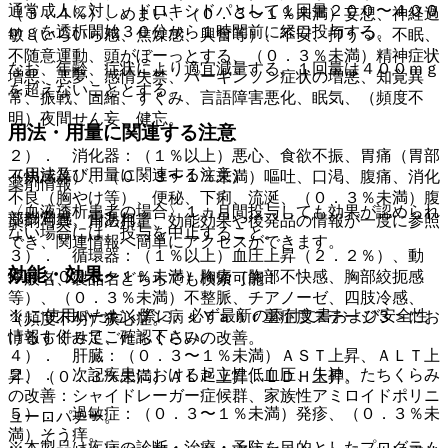
通常成人に対し、ドロキシドパとして１回量２００〜４００
（３．４％）、めまい、（０．３〜１％未満）妄想、神経過
ｍｇを透析開始３０分から１時間前に経口投与する。
敏（いらいら感、焦燥感、興奮等）、不安、抑うつ、不眠、
不随意運動、頭がぼーっとする、（０．３％未満）精神症状
なお、年齢、症状により適宜減量する。１回量は４００ｍｇ
増悪、悪夢、感情失禁、パーキンソン症状の増悪、知覚異
を超えないこととする。
常、振戦、固縮、すくみ、言語障害悪化、眠気、（頻度不
明）夜間せん妄、健忘。
用法・用量に関連する注意
２）． 消化器：（１％以上）悪心、食欲不振、胃痛（胃部
（用法及び用量に関連する注意）
不快感等）、（０．３〜１％未満）嘔吐、口渇、腹痛、消化
薬剤情報
不良（胸やけ等）、便秘、下痢、流涎、（０．３％未満）腹
〈血液透析患者の場合〉１ヵ月間投与しても効果が認められ
部膨満感、舌あれ。
薬剤写真、用法用量、効能効果や後発品の情報が一度に参照
ない場合には、投与を中止すること。
でき、関連情報へ簡単にアクセスができます。
３）． 循環器：（１％以上）血圧上昇（２．２％）、動
効能・効果
悸、（０．３〜１％未満）胸痛（胸部不快感、胸部絞扼感
一般名、製品名どちらでも検索可能！
等）、（０．３％未満）不整脈、チアノーゼ、四肢冷感、
※ ご使用いただく際に、必ず最新の添付文書および安全性
１）． パーキンソン病＜Ｙａｈｒ重症度ステージ３＞にお
（頻度不明）狭心症。
情報も併せてご確認下さい。
けるすくみ足、たちくらみの改善。
４）． 肝臓：（０．３〜１％未満）ＡＳＴ上昇、ＡＬＴ上
２）． 次記疾患における起立性低血圧、失神、たちくらみ
昇、（０．３％未満）ＡＬＰ上昇、ＬＤＨ上昇。
の改善：シャイドレーガー症候群、家族性アミロイドポリニ
５）． 過敏症：（０．３〜１％未満）発疹、（０．３％未
ューロパチー。
満）そう痒。
※本製品は疾病の診断・治療・予防を目的としたプログラム