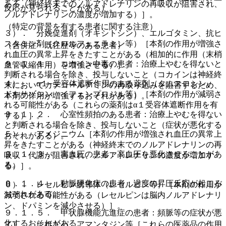
ある（神経終末でのノルアドレナリンの再吸収が阻害され、
反応が見られることがある）。
ノルアドレナリンの濃度が増加する）］。
（特定の背景を有する患者に関する注意）
３）． 分娩促進剤（オキシトシン）、エルゴタミン、抗ヒ
スタミン剤（クロルフェニラミン等）［本剤の作用が増強さ
（合併症・既往歴等のある患者）
れ血圧の異常上昇をきたすことがある（相加的に作用（末梢
９．１．１． コカイン中毒の患者：治療上やむを得ないと
血管収縮作用）を増強させる）］。
判断される場合を除き、投与しないこと（コカインは神経終
４）． α１−受容体遮断作用のある薬剤（タムスロシン、
末においてカテコールアミンの再取り込みを阻害するため、
ドキサゾシン、イフェンプロジル等）［本剤の作用が減弱さ
本剤の作用が増強するおそれがある）。
れる可能性がある（これらの薬剤はα１受容体遮断作用を有
９．１．２． 心室性頻拍のある患者：治療上やむを得ない
する）］。
と判断される場合を除き、投与しないこと（症状が悪化する
５）． アメジニウム［本剤の作用が増強され血圧の異常上
おそれがある）。
昇をきたすことがある（神経終末でのノルアドレナリンの再
９．１．３． 高血圧の患者：高血圧を悪化させることがあ
吸収・代謝が阻害され、ノルアドレナリンの濃度が増加す
る。
る）］。
９．１．４． 動脈硬化症の患者：過度の昇圧反応が起こる
６）． レセルピン誘導体（レセルピン等）［本剤の作用が
おそれがある。
減弱される可能性がある（レセルピンは脳内ノルアドレナリ
ン、ドパミンを減少させる）］。
９．１．５． 甲状腺機能亢進症の患者：頻脈等の症状が悪
化するおそれがある。
７）． レボドパ、アマンタジン等［これらの医薬品の作用