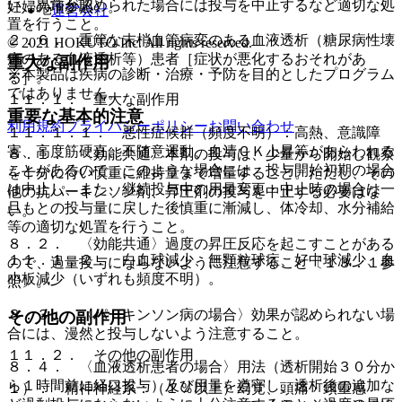
い、異常が認められた場合には投与を中止するなど適切な処
妊婦の項参照〕。
運営会社
置を行うこと。
２．６． 重篤な末梢血管病変のある血液透析（糖尿病性壊
© 2021 HOKUTO Inc. All rights reserved.
疽のある血液透析等）患者［症状が悪化するおそれがあ
重大な副作用
※本製品は疾病の診断・治療・予防を目的としたプログラム
る］。
ではありません。
１１．１． 重大な副作用
重要な基本的注意
利用規約
プライバシーポリシー
お問い合わせ
１１．１．１． 悪性症候群（頻度不明）：高熱、意識障
害、高度筋硬直、不随意運動、血清ＣＫ上昇等があらわれる
８．１． 〈効能共通〉本剤の投与は、少量から開始し観察
ことがあるので、このような場合には、投与開始初期の場合
を十分に行い慎重に維持量まで増量すること。ただし、その
は中止し、また、継続投与中の用量変更・中止時の場合は一
他の抗パーキンソン剤、昇圧剤の投与を中止する必要はな
旦もとの投与量に戻した後慎重に漸減し、体冷却、水分補給
い。
等の適切な処置を行うこと。
８．２． 〈効能共通〉過度の昇圧反応を起こすことがある
１１．１．２． 白血球減少、無顆粒球症、好中球減少、血
ので、過量投与にならないように注意すること〔１３．１参
小板減少（いずれも頻度不明）。
照〕。
８．３． 〈パーキンソン病の場合〉効果が認められない場
その他の副作用
合には、漫然と投与しないよう注意すること。
１１．２． その他の副作用
８．４． 〈血液透析患者の場合〉用法（透析開始３０分か
ら１時間前に経口投与）及び用量を遵守し、透析後の追加な
１）． 精神神経系：（１％以上）幻覚、頭痛・頭重感