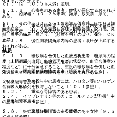
化するおそれがある。
６）． 眼：（０．３％未満）羞明。
９．１．６． 心疾患のある患者：症状が悪化するおそれが
７）． 泌尿器：（０．３％未満）頻尿、尿失禁、尿閉。
ある。
８）． その他：（０．３〜１％未満）倦怠感、ほてり（顔
９．１．７． 重篤な肺疾患、気管支喘息又は内分泌系疾患
面潮紅等）、（０．３％未満）浮腫、眼瞼浮腫、脱力感、発
のある患者：これらの症状が悪化するおそれがある。
熱、両手の痛み、肩こり、（頻度不明）のぼせ、発汗、ＣＫ
上昇。
９．１．８． 慢性開放隅角緑内障の患者：眼圧が上昇する
おそれがある。
禁忌
９．１．９． 糖尿病を合併した血液透析患者：糖尿病の程
度（末梢循環、血圧、血糖管理などの状態や、血管合併症の
２．１． 本剤に対し過敏症の患者。
程度など）に十分留意すること。重度の糖尿病を合併した血
２．２． 閉塞隅角緑内障の患者［眼圧を上昇させる］。
液透析患者では末梢循環障害を生じるおそれがある。
２．３． 本剤を投与中の患者には、ハロタン等のハロゲン
（腎機能障害患者）
含有吸入麻酔剤を投与しないこと〔１０．１参照〕。
９．２．１． 重篤な腎障害のある患者。
２．４． イソプレナリン等のカテコールアミン製剤投与中
（肝機能障害患者）
の患者〔１０．１参照〕。
９．３．１． 重篤な肝障害のある患者。
２．５． 妊婦又は妊娠している可能性のある女性〔９．５
妊婦の項参照〕。