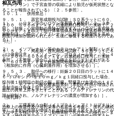
相互作用
アドレナリン）で子宮血管の収縮により胎児が仮死状態とな
ることが報告されている）〔２．５参照〕。
１０．１． 併用禁忌：
９．５．１． 器官形成期投与試験：ＳＤ系ラットに６０、
１）． ハロタン等のハロゲン含有吸入麻酔剤〔２．３参
２００、６００ｍｇ／ｋｇ／日連続経口投与した実験で、２
照〕［頻脈・心室細動の危険が増大する（ハロゲン含有吸入
００ｍｇ／ｋｇ以上で胎仔体重低値及び胎仔波状肋骨の発現
麻酔剤は、心筋のノルアドレナリンに対する感受性を高め
頻度の増加が認められたが、生後に修復する程度のものであ
る）］。
った。
２）． イソプレナリン等のカテコールアミン製剤＜レボド
９．５．２． 周産期・授乳期投与試験：ＳＤ系ラットに６
パは併用注意＞＜イソメニール、プロタノール等＞〔２．４
０、２００、６００ｍｇ／ｋｇ／日連続経口投与した実験
参照〕［不整脈、場合により心停止を起こすおそれがある
で、６００ｍｇ／ｋｇで妊娠期間短縮が認められた。
（相加的に作用（心臓刺激作用）を増加させる）］。
９．５．３． 胎仔への移行：妊娠２０日目のラットに１４
１０．２． 併用注意：
Ｃ−ドロキシドパを１０ｍｇ／ｋｇ１回経口投与した場合、
投与後１時間目の胎仔の脳、肝臓、腎臓及び血清中の１４Ｃ
１）． モノアミン酸化酵素阻害剤［本剤の作用が増強され
放射活性は母体と同じか少し低いレベルであった。
血圧の異常上昇をきたすことがある（ノルアドレナリンの代
謝が抑制され、ノルアドレナリンの濃度が増加する）］。
（授乳婦）
２）． 三環系抗うつ剤（イミプラミン、アミトリプチリン
治療上の有益性及び母乳栄養の有益性を考慮し、授乳の継続
等）［本剤の作用が増強され血圧の異常上昇をきたすことが
又は中止を検討すること（動物実験で乳汁中への移行が、ま
ある（神経終末でのノルアドレナリンの再吸収が阻害され、