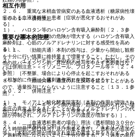
相互作用
２．６． 重篤な末梢血管病変のある血液透析（糖尿病性壊
疽のある血液透析等）患者［症状が悪化するおそれがあ
１０．１． 併用禁忌：
る］。
１）． ハロタン等のハロゲン含有吸入麻酔剤〔２．３参
照〕［頻脈・心室細動の危険が増大する（ハロゲン含有吸入
重要な基本的注意
麻酔剤は、心筋のノルアドレナリンに対する感受性を高め
る）］。
８．１． 〈効能共通〉本剤の投与は、少量から開始し観察
を十分に行い慎重に維持量まで増量すること。ただし、その
２）． イソプレナリン等のカテコールアミン製剤＜レボド
他の抗パーキンソン剤、昇圧剤の投与を中止する必要はな
パは併用注意＞＜イソメニール、プロタノール等＞〔２．４
い。
参照〕［不整脈、場合により心停止を起こすおそれがある
（相加的に作用（心臓刺激作用）を増加させる）］。
８．２． 〈効能共通〉過度の昇圧反応を起こすことがある
ので、過量投与にならないように注意すること〔１３．１参
１０．２． 併用注意：
照〕。
１）． モノアミン酸化酵素阻害剤［本剤の作用が増強され
８．３． 〈パーキンソン病の場合〉効果が認められない場
血圧の異常上昇をきたすことがある（ノルアドレナリンの代
合には、漫然と投与しないよう注意すること。
謝が抑制され、ノルアドレナリンの濃度が増加する）］。
８．４． 〈血液透析患者の場合〉用法（透析開始３０分か
２）． 三環系抗うつ剤（イミプラミン、アミトリプチリン
ら１時間前に経口投与）及び用量を遵守し、透析後の追加な
等）［本剤の作用が増強され血圧の異常上昇をきたすことが
ど過剰投与にならないように十分注意すること（過度の昇圧