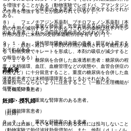
を増強することがある（動物実験でレボドパ、アマンタジン
９．１．６． 心疾患のある患者：症状が悪化するおそれが
の作用を増強することが認められている）］。
ある。
８）． フェノチアジン系薬剤、ブチロフェノン系薬剤［本
９．１．７． 重篤な肺疾患、気管支喘息又は内分泌系疾患
剤の作用が減弱することがある（これらの薬剤は抗ドパミン
のある患者：これらの症状が悪化するおそれがある。
作用のほかに末梢のα受容体遮断作用を有する）］。
９．１．８． 慢性開放隅角緑内障の患者：眼圧が上昇する
９）． 鉄剤＜経口＞［本剤の作用が減弱される可能性があ
おそれがある。
る（動物実験でキレートを形成し、本剤の吸収が減少すると
の報告がある）］。
９．１．９． 糖尿病を合併した血液透析患者：糖尿病の程
度（末梢循環、血圧、血糖管理などの状態や、血管合併症の
高齢者
程度など）に十分留意すること。重度の糖尿病を合併した血
液透析患者では末梢循環障害を生じるおそれがある。
過量投与にならないように注意すること（一般に生理機能が
低下している）。
（腎機能障害患者）
９．２．１． 重篤な腎障害のある患者。
妊婦・授乳婦
（肝機能障害患者）
（妊婦）
９．３．１． 重篤な肝障害のある患者。
妊婦又は妊娠している可能性のある女性には投与しないこと
（動物実験で胎仔波状肋骨増加が、また、他剤（ｄｌ−ノル