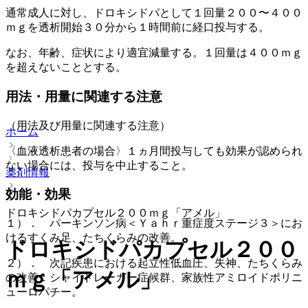
通常成人に対し、ドロキシドパとして１回量２００〜４００
ｍｇを透析開始３０分から１時間前に経口投与する。
なお、年齢、症状により適宜減量する。１回量は４００ｍｇ
を超えないこととする。
用法・用量に関連する注意
（用法及び用量に関連する注意）
ホーム
〈血液透析患者の場合〉１ヵ月間投与しても効果が認められ
ない場合には、投与を中止すること。
薬剤情報
効能・効果
ドロキシドパカプセル２００ｍｇ「アメル」
１）． パーキンソン病＜Ｙａｈｒ重症度ステージ３＞にお
けるすくみ足、たちくらみの改善。
ドロキシドパカプセル２００
２）． 次記疾患における起立性低血圧、失神、たちくらみ
ｍｇ「アメル」
の改善：シャイドレーガー症候群、家族性アミロイドポリニ
ューロパチー。