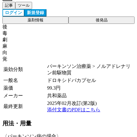
記事
ツール
ログイン
新規登録
薬剤情報
後発品
後
毒
劇
麻
向
覚
パーキンソン治療薬 > ノルアドレナリ
薬効分類
ン前駆物質
一般名
ドロキシドパカプセル
薬価
99.3
円
メーカー
共和薬品
2025年02月改訂(第2版)
最終更新
添付文書のPDFはこちら
用法・用量
〈パーキンソン病の場合〉