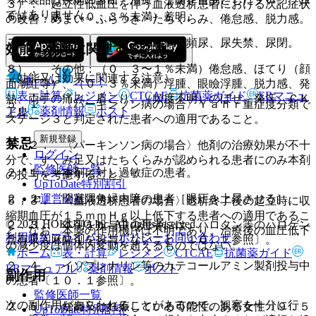
３）． 起立性低血圧を伴う血液透析患者における次記症状
ではありません。
６）． 眼：（０．３％未満）羞明。
の改善：めまい・ふらつき・たちくらみ、倦怠感、脱力感。
７）． 泌尿器：（０．３％未満）頻尿、尿失禁、尿閉。
効能・効果に関連する注意
８）． その他：（０．３〜１％未満）倦怠感、ほてり（顔
（効能又は効果に関連する注意）
ホーム
ノート
面潮紅等）、（０．３％未満）浮腫、眼瞼浮腫、脱力感、発
表・計算
レジメン
CTCAE
抗菌薬ガイド
ERマニュ
熱、両手の痛み、肩こり、（頻度不明）のぼせ、発汗、ＣＫ
５．１． 〈パーキンソン病の場合〉Ｙａｈｒ重症度分類で
アル
薬剤情報
ポスト
上昇。
ステージ３と判定された患者への適用であること。
新規登録
禁忌
５．２． 〈パーキンソン病の場合〉他剤の治療効果が不十
ログイン
分で、すくみ足又はたちくらみが認められる患者にのみ本剤
監修医師一覧
２．１． 本剤に対し過敏症の患者。
の投与を考慮すること。
UpToDate特別割引
運営会社
２．２． 閉塞隅角緑内障の患者［眼圧を上昇させる］。
５．３． 〈血液透析患者の場合〉透析終了後の起立時に収
縮期血圧が１５ｍｍＨｇ以上低下する患者への適用であるこ
© 2021 HOKUTO Inc. All rights reserved.
２．３． 本剤を投与中の患者には、ハロタン等のハロゲン
と。なお、本薬の作用機序は不明であり、治療後の血圧低下
利用規約
プライバシーポリシー
お問い合わせ
含有吸入麻酔剤を投与しないこと〔１０．１参照〕。
の減少度は個体内変動を超えるものではない。
ホーム
表・計算
レジメン
CTCAE
抗菌薬ガイド
２．４． イソプレナリン等のカテコールアミン製剤投与中
ERマニュアル
薬剤情報
ポスト
副作用
の患者〔１０．１参照〕。
監修医師一覧
次の副作用があらわれることがあるので、観察を十分に行
２．５． 妊婦又は妊娠している可能性のある女性〔９．５
UpToDate特別割引