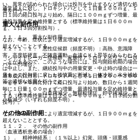
い、異常が認められた場合には投与を中止するなど適切な処
通常成人に対し、ドロキシドパとして１日量１００ｍｇ、１
置を行うこと。
日１回の経口投与より始め、隔日に１００ｍｇずつ増量、最
適投与量を定め維持量とする（標準維持量は１日６００ｍ
重大な副作用
ｇ、１日３回分割投与）。
１１．１． 重大な副作用
なお、年齢、症状により適宜増減するが、１日９００ｍｇを
超えないこととする。
１１．１．１． 悪性症候群（頻度不明）：高熱、意識障
害、高度筋硬直、不随意運動、血清ＣＫ上昇等があらわれる
〈シャイドレーガー症候群、家族性アミロイドポリニューロ
ことがあるので、このような場合には、投与開始初期の場合
パチーの場合〉
は中止し、また、継続投与中の用量変更・中止時の場合は一
旦もとの投与量に戻した後慎重に漸減し、体冷却、水分補給
通常成人に対し、ドロキシドパとして１日量２００〜３００
等の適切な処置を行うこと。
ｍｇを２〜３回に分けて経口投与より始め、数日から１週間
毎に１日量１００ｍｇずつ増量、最適投与量を定め維持量と
１１．１．２． 白血球減少、無顆粒球症、好中球減少、血
する（標準維持量は１日３００〜６００ｍｇ、１日３回分割
小板減少（いずれも頻度不明）。
投与）。
その他の副作用
なお、年齢、症状により適宜増減するが、１日９００ｍｇを
超えないこととする。
１１．２． その他の副作用
〈血液透析患者の場合〉
１）． 精神神経系：（１％以上）幻覚、頭痛・頭重感