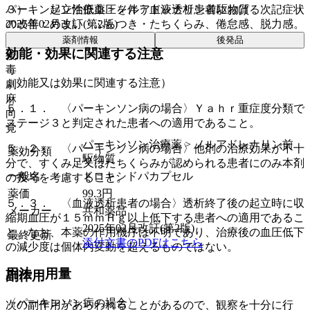
パーキンソン治療薬 > ノルアドレナリン前駆物質
３）． 起立性低血圧を伴う血液透析患者における次記症状
2025年02月改訂(第2版)
の改善：めまい・ふらつき・たちくらみ、倦怠感、脱力感。
薬剤情報
後発品
効能・効果に関連する注意
後
毒
（効能又は効果に関連する注意）
劇
麻
５．１． 〈パーキンソン病の場合〉Ｙａｈｒ重症度分類で
向
ステージ３と判定された患者への適用であること。
覚
パーキンソン治療薬 > ノルアドレナリン前
５．２． 〈パーキンソン病の場合〉他剤の治療効果が不十
薬効分類
駆物質
分で、すくみ足又はたちくらみが認められる患者にのみ本剤
一般名
ドロキシドパカプセル
の投与を考慮すること。
薬価
99.3
円
５．３． 〈血液透析患者の場合〉透析終了後の起立時に収
メーカー
共和薬品
縮期血圧が１５ｍｍＨｇ以上低下する患者への適用であるこ
2025年02月改訂(第2版)
と。なお、本薬の作用機序は不明であり、治療後の血圧低下
最終更新
添付文書のPDFはこちら
の減少度は個体内変動を超えるものではない。
用法・用量
副作用
〈パーキンソン病の場合〉
次の副作用があらわれることがあるので、観察を十分に行