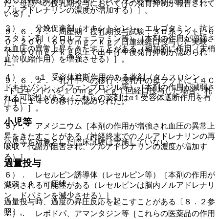
た、母獣への授乳期投与において仔の発育抑制が報告されて
ノルアドレナリンの濃度が増加する）］。
いる）。
３）． 分娩促進剤（オキシトシン）、エルゴタミン、抗ヒ
９．６．１． 周産期・授乳期投与試験：ＳＤ系ラットに６
スタミン剤（クロルフェニラミン等）［本剤の作用が増強さ
０、２００、６００ｍｇ／ｋｇ／日連続経口投与した実験
れ血圧の異常上昇をきたすことがある（相加的に作用（末梢
で、６０ｍｇ／ｋｇ以上で出生仔生後発育抑制が認められ
血管収縮作用）を増強させる）］。
た。
４）． α１−受容体遮断作用のある薬剤（タムスロシン、
９．６．２． 乳汁中への移行：授乳中の母ラットに１４Ｃ
ドキサゾシン、イフェンプロジル等）［本剤の作用が減弱さ
−ドロキシドパを１０ｍｇ／ｋｇ１回経口投与した場合、乳
れる可能性がある（これらの薬剤はα１受容体遮断作用を有
汁中に１４Ｃの移行が認められた。
する）］。
小児等
５）． アメジニウム［本剤の作用が増強され血圧の異常上
昇をきたすことがある（神経終末でのノルアドレナリンの再
小児等を対象とした臨床試験は実施していない。
吸収・代謝が阻害され、ノルアドレナリンの濃度が増加す
る）］。
過量投与
６）． レセルピン誘導体（レセルピン等）［本剤の作用が
１３．１． 症状
減弱される可能性がある（レセルピンは脳内ノルアドレナリ
ン、ドパミンを減少させる）］。
過量投与時、過度の昇圧反応を起こすことがある〔８．２参
照〕。
７）． レボドパ、アマンタジン等［これらの医薬品の作用