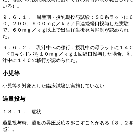
いる）。
９．６．１． 周産期・授乳期投与試験：ＳＤ系ラットに６
０、２００、６００ｍｇ／ｋｇ／日連続経口投与した実験
で、６０ｍｇ／ｋｇ以上で出生仔生後発育抑制が認められ
た。
９．６．２． 乳汁中への移行：授乳中の母ラットに１４Ｃ
−ドロキシドパを１０ｍｇ／ｋｇ１回経口投与した場合、乳
汁中に１４Ｃの移行が認められた。
小児等
小児等を対象とした臨床試験は実施していない。
過量投与
１３．１． 症状
過量投与時、過度の昇圧反応を起こすことがある〔８．２参
照〕。