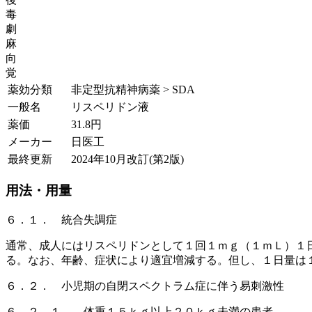
毒
劇
麻
向
覚
薬効分類
非定型抗精神病薬 > SDA
一般名
リスペリドン液
薬価
31.8
円
メーカー
日医工
最終更新
2024年10月改訂(第2版)
用法・用量
６．１． 統合失調症
通常、成人にはリスペリドンとして１回１ｍｇ（１ｍＬ）１
る。なお、年齢、症状により適宜増減する。但し、１日量は
６．２． 小児期の自閉スペクトラム症に伴う易刺激性
６．２．１． 体重１５ｋｇ以上２０ｋｇ未満の患者