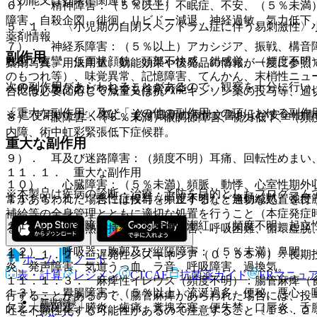
（効能又は効果に関連する注意）
６）． 精神障害：（５％以上）不眠症、不安、（５％未満
障害、自殺企図、徘徊、リビドー減退、神経過敏、気力低下
５．１． 〈小児期の自閉スペクトラム症に伴う易刺激性〉
薬剤情報
７）． 神経系障害：（５％以上）アカシジア、振戦、構音
副作用
れ感、痙攣、仮面状顔貌、頭部不快感、錯感覚、（頻度不明
薬剤写真、用法用量、効能効果や後発品の情報が一度に参照
のもつれ等）、味覚異常、記憶障害、てんかん、末梢性ニュ
次の副作用があらわれることがあるので、観察を十分に行い
一般名、製品名どちらでも検索可能！
合には必要に応じて減量又は抗パーキンソン薬の投与等、適
「重大な副作用」及び「その他の副作用」の項における副作
※ ご使用いただく際に、必ず最新の添付文書および安全性情
８）． 眼障害：（５％未満）眼調節障害、視力低下、（頻
内障、術中虹彩緊張低下症候群。
重大な副作用
９）． 耳及び迷路障害：（頻度不明）耳痛、回転性めまい
１１．１． 重大な副作用
１０）． 心臓障害：（５％未満）頻脈、動悸、心室性期外
※本製品は疾病の診断・治療・予防を目的としたプログラム
１１．１．１． 悪性症候群（頻度不明）：無動緘黙、強度
常があらわれた場合には投与を中止するなど適切な処置を行
補給等の全身管理とともに適切な処置を行うこと（本症発症
１１）． 血管障害：（５％未満）潮紅、（頻度不明）起立
る）、なお、高熱が持続し、意識障害、呼吸困難、循環虚脱
１２）． 呼吸器、胸郭及び縦隔障害：（５％未満）鼻閉、
１１．１．２． 遅発性ジスキネジア（０．５５％）：長期
ホーム
ノート
炎、発声障害、気道うっ血、ラ音、呼吸障害、過換気。
表・計算
レジメン
CTCAE
抗菌薬ガイド
ERマニュ
１１．１．３． 麻痺性イレウス（頻度不明）：腸管麻痺（
１３）． 胃腸障害：（５％以上）流涎過多、便秘、悪心、
行することがあるので、腸管麻痺があらわれた場合には、投
新規登録
欠乏、腸閉塞、膵炎、歯痛、糞塊充塞、便失禁、口唇炎、舌
吐を不顕性化する可能性があるので注意すること〔１５．２