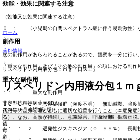
効能・効果に関連する注意
（効能又は効果に関連する注意）
５．１． 〈小児期の自閉スペクトラム症に伴う易刺激性〉
ホーム
副作用
薬剤情報
次の副作用があらわれることがあるので、観察を十分に行い
「重大な副作用」及び「その他の副作用」の項における副作
リスペリドン内用液分包１ｍｇ「日医工」
重大な副作用
リスペリドン内用液分包１ｍ
１１．１． 重大な副作用
非定型抗精神病薬 > SDA
１１．１．１． 悪性症候群（頻度不明）：無動緘黙、強度
2024年10月改訂(第2版)
補給等の全身管理とともに適切な処置を行うこと（本症発症
薬剤情報
る）、なお、高熱が持続し、意識障害、呼吸困難、循環虚脱
後
１１．１．２． 遅発性ジスキネジア（０．５５％）：長期
毒
劇