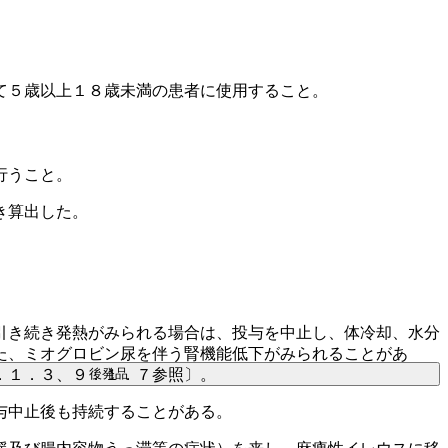
て５歳以上１８歳未満の患者に使用すること。
行うこと。
き算出した。
引き続き発熱がみられる場合は、投与を中止し、体冷却、水分
た、ミオグロビン尿を伴う腎機能低下がみられることがあ
後発品
．１．３、９．１．７参照〕。
与中止後も持続することがある。