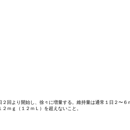
日２回より開始し、徐々に増量する。維持量は通常１日２〜６
１２ｍｇ（１２ｍＬ）を超えないこと。