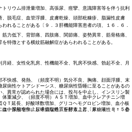
ナトリウム排泄量増加、高張尿、痙攣、意識障害等を伴う抗利
瘡、脱毛症、血管浮腫、皮膚乾燥、頭部粃糠疹、脂漏性皮膚
らわれることがある〔９．３肝機能障害患者の項、１６．６．
、筋力低下、背部痛、四肢痛、関節痛、姿勢異常、筋骨格痛、
昇を特徴とする横紋筋融解症があらわれることがある。
則月経、女性化乳房、性機能不全、乳房不快感、勃起不全、月
部不快感、発熱、（頻度不明）気分不良、胸痛、顔面浮腫、末
糖尿病性ケトアシドーシス、糖尿病性昏睡に至ることがあるの
い、異常が認められた場合には、投与を中止し、インスリン製
、体重減少、（頻度不明）ＡＳＴ増加、血中クレアチニン増
図ＱＴ延長、好酸球数増加、グリコヘモグロビン増加、血小板
には、投与を中止し適切な処置を行うこと〔８．４、８．５参
、血中尿酸増加、尿中血陽性、肝酵素上昇、尿糖陽性［＊：心