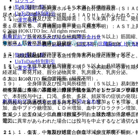
ログイン
監修医師一覧
１４）． 肝胆道系障害：（５％未満）肝機能異常。
１１．１．４． 抗利尿ホルモン不適合分泌症候群（ＳＩＡ
UpToDate特別割引
尿ホルモン不適合分泌症候群（ＳＩＡＤＨ）があらわれるこ
１５）． 皮膚及び皮下組織障害：（５％未満）多汗症、発
運営会社
炎、皮膚変色、皮膚病変、蕁麻疹、皮膚水疱。
１１．１．５． 肝機能障害、黄疸（頻度不明）：ＡＳＴ上
© 2021 HOKUTO Inc. All rights reserved.
１参照〕。
１６）． 筋骨格系及び結合組織障害：（５％以上）筋固縮
利用規約
プライバシーポリシー
お問い合わせ
頚部痛、筋骨格系胸痛、筋痙縮。
ホーム
表・計算
レジメン
CTCAE
抗菌薬ガイド
E
１１．１．６． 横紋筋融解症（頻度不明）：筋肉痛、脱力
１７）． 腎及び尿路障害：（５％未満）排尿困難、頻尿、
監修医師一覧
また、横紋筋融解症による急性腎障害の発症に注意すること
UpToDate特別割引
１８）． 生殖系及び乳房障害：（５％以上）月経障害、（
１１．１．７． 不整脈（頻度不明）：心房細動、心室性期
運営会社
経遅延、希発月経、腟分泌物異常、乳房腫大、乳房分泌。
１１．１．８． 脳血管障害（頻度不明）。
© 2021 HOKUTO Inc. All rights reserved.
１９）． 全身障害及び投与局所様態：（５％以上）易刺激
※本製品は疾病の診断・治療・予防を目的としたプログラム
１１．１．９． 高血糖、糖尿病性ケトアシドーシス、糖尿
梢性浮腫、疼痛、不活発、浮腫、低体温、インフルエンザ様
で、本剤投与中は、口渇、多飲、多尿、頻尿等の症状の発現
利用規約
プライバシーポリシー
お問い合わせ
２０）． 臨床検査：（５％未満）ＡＬＴ増加、ＣＫ増加、
剤の投与等の適切な処置を行うこと〔８．３、８．５、９．
加、血中ブドウ糖増加、ＬＤＨ増加、血中プロラクチン増加
１１．１．１０． 低血糖（頻度不明）：脱力感、倦怠感、
数減少、総蛋白減少、白血球数減少、白血球数増加、尿中蛋
照〕。
電図に異常があらわれた場合には投与を中止するなど適切な
１１．１．１１． 無顆粒球症、白血球減少（頻度不明）。
２１）． 傷害、中毒及び処置合併症：（頻度不明）転倒・