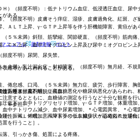
ＤＨ）（頻度不明）：低ナトリウム血症、低浸透圧血症、尿中
とがある。
疹、（頻度不明）皮膚そう痒症、湿疹、皮膚過角化、紅斑、ざ
昇、ＡＬＴ上昇、γ−ＧＴＰ上昇等を伴う肝機能障害、黄疸があ
、（５％未満）斜頚、筋攣縮、関節硬直、（頻度不明）筋肉痛
Rマニュアル
薬剤情報
ポスト
感、ＣＫ上昇、血中ミオグロビン上昇及び尿中ミオグロビン上
（頻度不明）尿閉、尿失禁。
。
５％未満）乳汁漏出症、射精障害、（頻度不明）無月経、不規
外収縮等があらわれることがある。
性、倦怠感、口渇、（５％未満）無力症、疲労、歩行障害、胸
ではありません。
病性昏睡（頻度不明）：高血糖悪化や糖尿病悪化があらわれ、
疾患、悪寒、薬剤離脱症候群。
に注意するとともに、血糖値の測定を行うなど十分な観察を行
血圧低下、血中トリグリセリド増加、γ−ＧＴＰ増加、体重増加
１．６参照〕。
、血中ナトリウム減少、血中尿素増加、＊心電図異常、＊心電
冷汗、振戦、傾眠、意識障害等の低血糖症状が認められた場合
白陽性、ＡＬＰ増加、ヘマトクリット減少、＊心電図Ｔ波逆転
処置を行うこと］。
転落、引っかき傷、処置による疼痛。