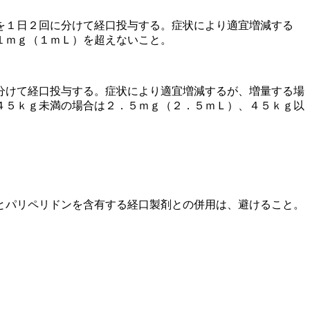
を１日２回に分けて経口投与する。症状により適宜増減する
１ｍｇ（１ｍＬ）を超えないこと。
分けて経口投与する。症状により適宜増減するが、増量する場
４５ｋｇ未満の場合は２．５ｍｇ（２．５ｍＬ）、４５ｋｇ以
とパリペリドンを含有する経口製剤との併用は、避けること。