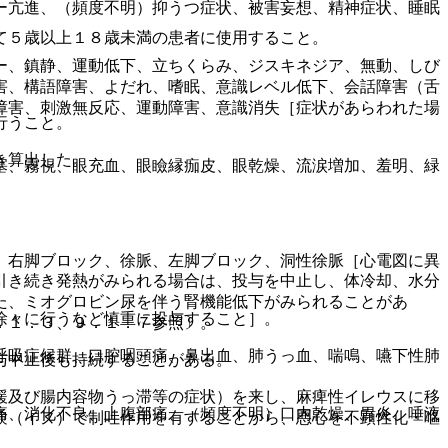
ー亢進、（頻度不明）抑うつ症状、被害妄想、精神症状、睡眠
て５歳以上１８歳未満の患者に使用すること。
ー、鎮静、運動低下、立ちくらみ、ジスキネジア、無動、しび
害、構語障害、よだれ、嗜眠、意識レベル低下、会話障害（舌
障害、刺激無反応、運動障害、意識消失［症状があらわれた場
行うこと。
き算出した。
塞、霧視、眼充血、眼瞼縁痂皮、眼乾燥、流涙増加、羞明、緑
、右脚ブロック、徐脈、左脚ブロック、洞性徐脈［心電図に異
引き続き発熱がみられる場合は、投与を中止し、体冷却、水分
た、ミオグロビン尿を伴う腎機能低下がみられることがあ
徐々に行うなど慎重に投与すること］。
．１．３、９．１．７参照〕。
呼吸症候群、口腔咽頭痛、鼻出血、肺うっ血、喘鳴、嚥下性肺
与中止後も持続することがある。
緩及び腸内容物うっ滞等の症状）を来し、麻痺性イレウスに移
痛、消化不良、上腹部痛、（頻度不明）口内乾燥、胃炎、唾液
験（イヌ）で制吐作用を有することから、悪心を不顕性化・嘔