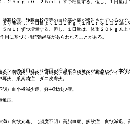
０．２５ｍｇ（０．２５ｍＬ）ずつ増量する。但し、１日量は
：肺塞栓症、静脈血栓症等の血栓塞栓症が報告されているので
）より開始し、４日目より１日１ｍｇ（１ｍＬ）を１日２回に
。
．５ｍＬ）ずつ増量する。但し、１日量は、体重２０ｋｇ以上
断作用に基づく持続勃起症があらわれることがある。
リドンとの併用により作用が増強するおそれがあるため、本剤
頭炎、咽頭炎、肺炎、胃腸炎、感染、膀胱炎、耳感染、インフ
中耳炎、爪真菌症、ダニ皮膚炎。
不明）血小板減少症、好中球減少症。
過敏症。
未満）食欲亢進、（頻度不明）高脂血症、多飲症、食欲減退、