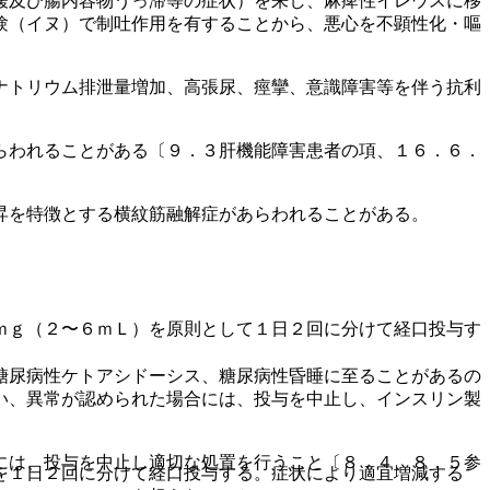
緩及び腸内容物うっ滞等の症状）を来し、麻痺性イレウスに移
験（イヌ）で制吐作用を有することから、悪心を不顕性化・嘔
ナトリウム排泄量増加、高張尿、痙攣、意識障害等を伴う抗利
らわれることがある〔９．３肝機能障害患者の項、１６．６．
昇を特徴とする横紋筋融解症があらわれることがある。
ｍｇ（２〜６ｍＬ）を原則として１日２回に分けて経口投与す
糖尿病性ケトアシドーシス、糖尿病性昏睡に至ることがあるの
い、異常が認められた場合には、投与を中止し、インスリン製
には、投与を中止し適切な処置を行うこと〔８．４、８．５参
を１日２回に分けて経口投与する。症状により適宜増減する