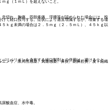
１ｍｇ（１ｍＬ）を超えないこと。
、息切れ、胸痛、四肢疼痛、浮腫等が認められた場合には、投
分けて経口投与する。症状により適宜増減するが、増量する場
４５ｋｇ未満の場合は２．５ｍｇ（２．５ｍＬ）、４５ｋｇ以
とパリペリドンを含有する経口製剤との併用は、避けること。
ルエンザ、限局性感染、気道感染、鼻炎、副鼻腔炎、皮下組織
高尿酸血症、水中毒。