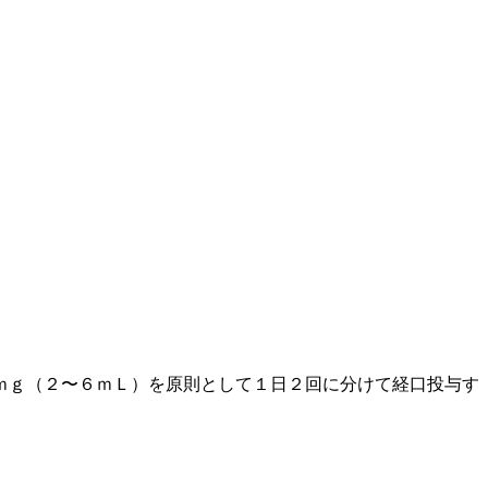
ｍｇ（２〜６ｍＬ）を原則として１日２回に分けて経口投与す