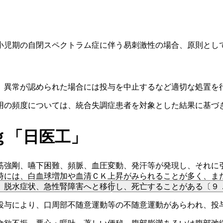
小児期の自閉スペクトラム症に伴う易刺激性の場合、原則とし
、異常が認められた場合には投与を中止するなど適切な処置を
用の頻度については、統合失調症患者を対象とした結果に基づ
ｇ「日医工」
筋強剛、嚥下困難、頻脈、血圧変動、発汗等が発現し、それに
時には、白血球増加や血清ＣＫ上昇がみられることが多く、ま
、脱水症状、急性腎障害へと移行し、死亡することがある〔９
投与により、口周部不随意運動等の不随意運動があらわれ、投