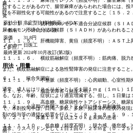
１１．１．３． 麻痺性イレウス（頻度不明）：腸管麻痺（
麻
行することがあるので、腸管麻痺があらわれた場合には、投
向
吐を不顕性化する可能性があるので注意すること〔１５．２
覚
薬効分類
非定型抗精神病薬 > SDA
１１．１．４． 抗利尿ホルモン不適合分泌症候群（ＳＩＡ
尿ホルモン不適合分泌症候群（ＳＩＡＤＨ）があらわれるこ
一般名
リスペリドン液
薬価
31.8
円
１１．１．５． 肝機能障害、黄疸（頻度不明）：ＡＳＴ上
メーカー
日医工
１参照〕。
最終更新
2024年10月改訂(第2版)
１１．１．６． 横紋筋融解症（頻度不明）：筋肉痛、脱力
用法・用量
また、横紋筋融解症による急性腎障害の発症に注意すること
６．１． 統合失調症
１１．１．７． 不整脈（頻度不明）：心房細動、心室性期
通常、成人にはリスペリドンとして１回１ｍｇ（１ｍＬ）１
１１．１．８． 脳血管障害（頻度不明）。
る。なお、年齢、症状により適宜増減する。但し、１日量は
１１．１．９． 高血糖、糖尿病性ケトアシドーシス、糖尿
６．２． 小児期の自閉スペクトラム症に伴う易刺激性
で、本剤投与中は、口渇、多飲、多尿、頻尿等の症状の発現
剤の投与等の適切な処置を行うこと〔８．３、８．５、９．
６．２．１． 体重１５ｋｇ以上２０ｋｇ未満の患者
１１．１．１０． 低血糖（頻度不明）：脱力感、倦怠感、
通常、リスペリドンとして１日１回０．２５ｍｇ（０．２５
照〕。