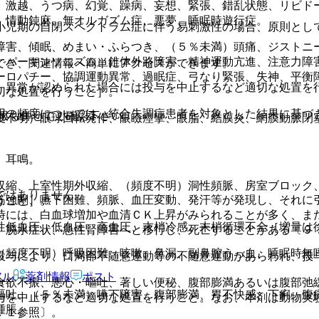
）激越、うつ病、幻覚、躁病、妄想、緊張、錯乱状態、リビド
、情動鈍麻、無オルガズム症、悪夢、睡眠時遊行症。
小児期の自閉スペクトラム症に伴う易刺激性の場合、原則とし
障害、傾眠、めまい・ふらつき、（５％未満）頭痛、ジストニ
）パーキンソニズム、錐体外路障害、精神運動亢進、注意力障
でき、関連情報へ簡単にアクセスができます。
ーロパチー、協調運動異常、過眠症、弓なり緊張、失神、平衡
、異常が認められた場合には投与を中止するなど適切な処置を
切な処置を行うこと］。
用の頻度については、統合失調症患者を対象とした結果に基づ
報も併せてご確認下さい。
度不明）眼球回転発作、眼瞼痙攣、眼脂、結膜炎、網膜動脈閉
、耳鳴。
収縮、上室性期外収縮、（頻度不明）洞性頻脈、房室ブロック
ではありません。
筋強剛、嚥下困難、頻脈、血圧変動、発汗等が発現し、それに
うこと］。
時には、白血球増加や血清ＣＫ上昇がみられることが多く、ま
性低血圧、低血圧、高血圧、末梢冷感、末梢循環不全［増量は
、脱水症状、急性腎障害へと移行し、死亡することがある〔９
（頻度不明）呼吸困難、咳嗽、鼻漏、副鼻腔うっ血、睡眠時無
投与により、口周部不随意運動等の不随意運動があらわれ、投
アル
薬剤情報
ポスト
食欲不振、悪心・嘔吐、著しい便秘、腹部膨満あるいは腹部弛
嘔吐、（５％未満）嚥下障害、腹部膨満、胃不快感、下痢、腹
与を中止するなど適切な処置を行うこと。なお、本剤は動物実
腫脹。
．１参照〕。