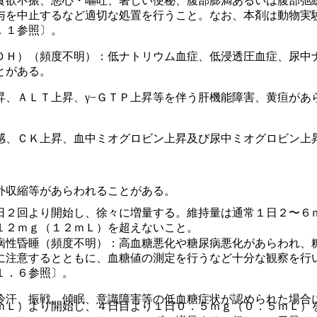
食欲不振、悪心・嘔吐、著しい便秘、腹部膨満あるいは腹部弛
与を中止するなど適切な処置を行うこと。なお、本剤は動物実
．１参照〕。
ＤＨ）（頻度不明）：低ナトリウム血症、低浸透圧血症、尿中
とがある。
昇、ＡＬＴ上昇、γ−ＧＴＰ上昇等を伴う肝機能障害、黄疸があ
感、ＣＫ上昇、血中ミオグロビン上昇及び尿中ミオグロビン上
。
外収縮等があらわれることがある。
日２回より開始し、徐々に増量する。維持量は通常１日２〜６
１２ｍｇ（１２ｍＬ）を超えないこと。
病性昏睡（頻度不明）：高血糖悪化や糖尿病悪化があらわれ、
に注意するとともに、血糖値の測定を行うなど十分な観察を行
１．６参照〕。
冷汗、振戦、傾眠、意識障害等の低血糖症状が認められた場合
ｍＬ）より開始し、４日目より１日０．５ｍｇ（０．５ｍＬ）