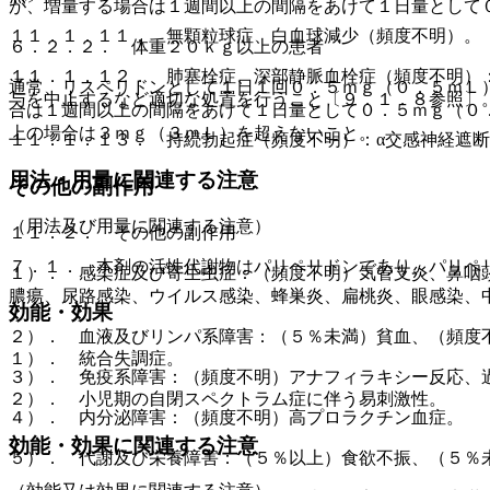
が、増量する場合は１週間以上の間隔をあけて１日量として
１１．１．１１． 無顆粒球症、白血球減少（頻度不明）。
６．２．２． 体重２０ｋｇ以上の患者
１１．１．１２． 肺塞栓症、深部静脈血栓症（頻度不明）
通常、リスペリドンとして１日１回０．５ｍｇ（０．５ｍＬ
与を中止するなど適切な処置を行うこと〔９．１．８参照〕
合は１週間以上の間隔をあけて１日量として０．５ｍｇ（０
上の場合は３ｍｇ（３ｍＬ）を超えないこと。
１１．１．１３． 持続勃起症（頻度不明）：α交感神経遮
用法・用量に関連する注意
その他の副作用
（用法及び用量に関連する注意）
１１．２． その他の副作用
７．１． 本剤の活性代謝物はパリペリドンであり、パリペ
１）． 感染症及び寄生虫症：（頻度不明）気管支炎、鼻咽
膿瘍、尿路感染、ウイルス感染、蜂巣炎、扁桃炎、眼感染、
効能・効果
２）． 血液及びリンパ系障害：（５％未満）貧血、（頻度
１）． 統合失調症。
３）． 免疫系障害：（頻度不明）アナフィラキシー反応、
２）． 小児期の自閉スペクトラム症に伴う易刺激性。
４）． 内分泌障害：（頻度不明）高プロラクチン血症。
効能・効果に関連する注意
５）． 代謝及び栄養障害：（５％以上）食欲不振、（５％