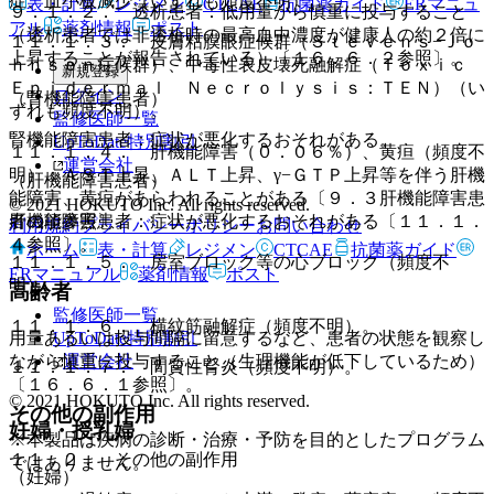
症、血小板減少（いずれも頻度不明）。
表・計算
レジメン
CTCAE
抗菌薬ガイド
ERマニュ
９．１．２． 透析患者：低用量から慎重に投与すること
アル
薬剤情報
ポスト
（透析患者では非透析時の最高血中濃度が健康人の約２倍に
１１．１．３． 皮膚粘膜眼症候群（Ｓｔｅｖｅｎｓ−Ｊｏ
上昇することが報告されている）〔１６．６．２参照〕。
ｈｎｓｏｎ症候群）、中毒性表皮壊死融解症（Ｔｏｘｉｃ
新規登録
Ｅｐｉｄｅｒｍａｌ Ｎｅｃｒｏｌｙｓｉｓ：ＴＥＮ）（い
ログイン
（腎機能障害患者）
ずれも頻度不明）。
監修医師一覧
腎機能障害患者：症状が悪化するおそれがある。
UpToDate特別割引
１１．１．４． 肝機能障害（０．０６％）、黄疸（頻度不
運営会社
明）：ＡＳＴ上昇、ＡＬＴ上昇、γ−ＧＴＰ上昇等を伴う肝機
（肝機能障害患者）
能障害、黄疸があらわれることがある〔９．３肝機能障害患
© 2021 HOKUTO Inc. All rights reserved.
者の項参照〕。
肝機能障害患者：症状が悪化するおそれがある〔１１．１．
利用規約
プライバシーポリシー
お問い合わせ
４参照〕。
ホーム
表・計算
レジメン
CTCAE
抗菌薬ガイド
１１．１．５． 房室ブロック等の心ブロック（頻度不
ERマニュアル
薬剤情報
ポスト
明）。
高齢者
監修医師一覧
１１．１．６． 横紋筋融解症（頻度不明）。
UpToDate特別割引
用量あるいは投与間隔に留意するなど、患者の状態を観察し
運営会社
ながら慎重に投与すること（生理機能が低下しているため）
１１．１．７． 間質性腎炎（頻度不明）。
〔１６．６．１参照〕。
© 2021 HOKUTO Inc. All rights reserved.
その他の副作用
妊婦・授乳婦
※本製品は疾病の診断・治療・予防を目的としたプログラム
１１．２． その他の副作用
ではありません。
（妊婦）