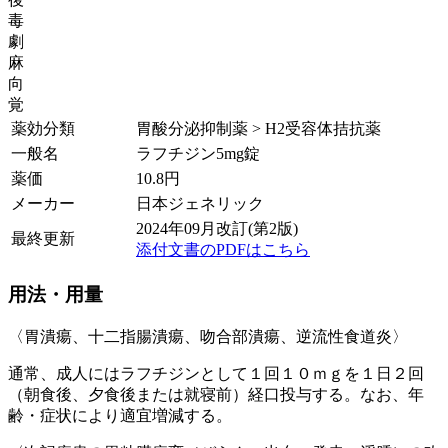
毒
劇
麻
向
覚
薬効分類
胃酸分泌抑制薬 > H2受容体拮抗薬
一般名
ラフチジン5mg錠
薬価
10.8
円
メーカー
日本ジェネリック
2024年09月改訂(第2版)
最終更新
添付文書のPDFはこちら
用法・用量
〈胃潰瘍、十二指腸潰瘍、吻合部潰瘍、逆流性食道炎〉
通常、成人にはラフチジンとして１回１０ｍｇを１日２回
（朝食後、夕食後または就寝前）経口投与する。なお、年
齢・症状により適宜増減する。