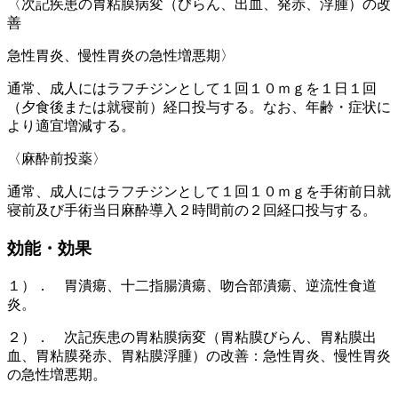
〈次記疾患の胃粘膜病変（びらん、出血、発赤、浮腫）の改
善
急性胃炎、慢性胃炎の急性増悪期〉
通常、成人にはラフチジンとして１回１０ｍｇを１日１回
（夕食後または就寝前）経口投与する。なお、年齢・症状に
より適宜増減する。
〈麻酔前投薬〉
通常、成人にはラフチジンとして１回１０ｍｇを手術前日就
寝前及び手術当日麻酔導入２時間前の２回経口投与する。
効能・効果
１）． 胃潰瘍、十二指腸潰瘍、吻合部潰瘍、逆流性食道
炎。
２）． 次記疾患の胃粘膜病変（胃粘膜びらん、胃粘膜出
血、胃粘膜発赤、胃粘膜浮腫）の改善：急性胃炎、慢性胃炎
の急性増悪期。