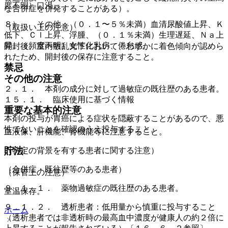
度不明）口渇。
な合併症を併発することがある）。
８）． その他：（０．１〜５％未満）血清尿酸値上昇、Ｋ
（取扱い上の注意）
低下、Ｃｌ上昇、浮腫、（０．１％未満）生理遅延、Ｎａ上
昇、（頻度不明）女性化乳房、倦怠感。
開封後、室内散乱光下において、わずかに着色傾向が認めら
れたため、開封後の保存に注意すること。
禁忌
その他の注意
２．１． 本剤の成分に対して過敏症の既往歴のある患者。
１５．１． 臨床使用に基づく情報
重要な基本的注意
本剤の投与が胃癌による症状を隠蔽することがあるので、悪
性でないことを確認のうえ投与すること。
血液像、肝機能、腎機能等に注意すること。
貯法
（特定の背景を有する患者に関する注意）
（合併症・既往歴等のある患者）
（保管上の注意）
９．１．１． 薬物過敏症の既往歴のある患者。
室温保存。
９．１．２． 透析患者：低用量から慎重に投与すること
ホーム
（透析患者では非透析時の最高血中濃度が健康人の約２倍に