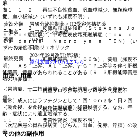
麻
向
１１．１．２． 再生不良性貧血、汎血球減少、無顆粒球
覚
症、血小板減少（いずれも頻度不明）。
薬効分類
胃酸分泌抑制薬 > H2受容体拮抗薬
１１．１．３． 皮膚粘膜眼症候群（Ｓｔｅｖｅｎｓ−Ｊｏ
一般名
ラフチジン5mg錠
ｈｎｓｏｎ症候群）、中毒性表皮壊死融解症（Ｔｏｘｉｃ
薬価
10.8
円
Ｅｐｉｄｅｒｍａｌ Ｎｅｃｒｏｌｙｓｉｓ：ＴＥＮ）（い
メーカー
日本ジェネリック
ずれも頻度不明）。
2024年09月改訂(第2版)
最終更新
１１．１．４． 肝機能障害（０．０６％）、黄疸（頻度不
添付文書のPDFはこちら
明）：ＡＳＴ上昇、ＡＬＴ上昇、γ−ＧＴＰ上昇等を伴う肝機
能障害、黄疸があらわれることがある〔９．３肝機能障害患
用法・用量
者の項参照〕。
〈胃潰瘍、十二指腸潰瘍、吻合部潰瘍、逆流性食道炎〉
１１．１．５． 房室ブロック等の心ブロック（頻度不
明）。
通常、成人にはラフチジンとして１回１０ｍｇを１日２回
（朝食後、夕食後または就寝前）経口投与する。なお、年
１１．１．６． 横紋筋融解症（頻度不明）。
齢・症状により適宜増減する。
１１．１．７． 間質性腎炎（頻度不明）。
〈次記疾患の胃粘膜病変（びらん、出血、発赤、浮腫）の改
善
その他の副作用