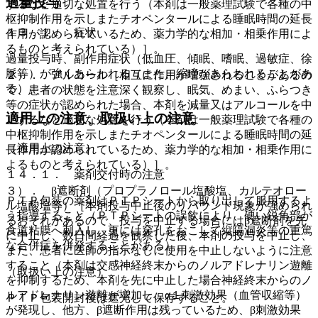
過量投与
するなど適切な処置を行う（本剤は一般薬理試験で各種の中
枢抑制作用を示しまたチオペンタールによる睡眠時間の延長
１３．１． 症状
作用が認められているため、薬力学的な相加・相乗作用によ
るものと考えられている）］。
過量投与時、副作用症状（低血圧、傾眠、嗜眠、過敏症、徐
脈等）が強くあらわれる（また、縮瞳があらわれることがあ
２）． アルコール［相互に作用が増強されることがあるの
る）。
で、患者の状態を注意深く観察し、眠気、めまい、ふらつき
等の症状が認められた場合、本剤を減量又はアルコールを中
適用上の注意、取扱い上の注意
止するなど適切な処置を行う（本剤は一般薬理試験で各種の
中枢抑制作用を示しまたチオペンタールによる睡眠時間の延
（適用上の注意）
長作用が認められているため、薬力学的な相加・相乗作用に
よるものと考えられている）］。
１４．１． 薬剤交付時の注意
３）． β遮断剤（プロプラノロール塩酸塩、カルテオロー
ＰＴＰ包装の薬剤はＰＴＰシートから取り出して服用するよ
ル塩酸塩等）［本剤投与中止後のリバウンド現象が強められ
う指導すること（ＰＴＰシートの誤飲により、硬い鋭角部が
るおそれがあるので、投与を中止する場合にはβ遮断剤を先
食道粘膜へ刺入し、更には穿孔をおこして縦隔洞炎等の重篤
に中止し、数日間経過を観察した後、本剤の投与を中止し、
な合併症を併発することがある）。
また、患者に医師の指示なしに使用を中止しないように注意
すること（本剤は交感神経終末からのノルアドレナリン遊離
（取扱い上の注意）
を抑制するため、本剤を先に中止した場合神経終末からのノ
ルアドレナリン遊離が増加し、α１刺激効果（血管収縮等）
ＰＴＰ包装開封後は遮光して保存すること。
が発現し、他方、β遮断作用は残っているため、β刺激効果