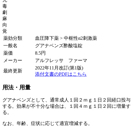
毒
劇
麻
向
覚
薬効分類
血圧降下薬 > 中枢性α2刺激薬
一般名
グアナベンズ酢酸塩錠
薬価
8.5
円
メーカー
アルフレッサ ファーマ
2022年11月改訂(第1版)
最終更新
添付文書のPDFはこちら
用法・用量
グアナベンズとして、通常成人１回２ｍｇ１日２回経口投与
する。効果が不十分な場合は、１回４ｍｇ１日２回に増量す
る。
なお、年齢、症状に応じて適宜増減する。