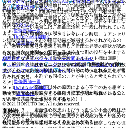
表・計算
レジメン
CTCAE
抗菌薬ガイド
ERマニュ
８．２． 類似化合物（クロニジン）を投与している患者で
ルアドレナリン遊離が増加し、α１刺激効果（血管収縮等）
アル
薬剤情報
ポスト
急に投与を中止すると、まれに血圧上昇、神経過敏、頻脈、
が発現し、他方、β遮断作用は残っているため、β刺激効果
不安感、頭痛等の血圧リバウンド現象があらわれることが知
（血管拡張作用等）は発現しないことから、過度の血圧上昇
新規登録
られているので、本剤の使用にあたっても、投与を中止しな
等が発現するおそれがあると考えられている）］。
ログイン
ければならない場合には、高血圧治療で一般に行われている
監修医師一覧
ように、投与量を徐々に減らすこと。
４）． 抗うつ剤（セチプチリンマレイン酸塩、ミアンセリ
UpToDate特別割引
ン塩酸塩等）［本剤の降圧効果が減弱するおそれがあるの
運営会社
（特定の背景を有する患者に関する注意）
で、患者の状態を注意深く観察し、血圧上昇等の症状が認め
られた場合、他剤への変更、又は抗うつ剤の投与を中止する
© 2021 HOKUTO Inc. All rights reserved.
（合併症・既往歴等のある患者）
など適切な処置を行う（動物実験（モルモット摘出回腸）
利用規約
プライバシーポリシー
お問い合わせ
で、類似化合物（クロニジン）のα２刺激作用が抗うつ剤セ
ホーム
表・計算
レジメン
CTCAE
抗菌薬ガイド
９．１．１． 狭心症、心筋梗塞の患者：動物実験で心拍数
チプチリンマレイン酸塩により競合的に拮抗されることが報
減少と心収縮力低下が認められているので、症状が悪化する
ERマニュアル
薬剤情報
ポスト
告されており、本剤でも同様のことが生じると考えられてい
おそれがある。
監修医師一覧
る）］。
９．１．２． 高血圧以外の原因による心不全のある患者：
UpToDate特別割引
５）． 降圧作用を有する薬剤［降圧作用が増強されること
動物実験で心拍数減少と心収縮力低下が認められているの
運営会社
がある（共に降圧作用を有するため）］。
で、症状が悪化するおそれがある。
© 2021 HOKUTO Inc. All rights reserved.
９．１．３． 虚血性心疾患およびうっ血性心不全の既往歴
高齢者
※本製品は疾病の診断・治療・予防を目的としたプログラム
のある患者：動物実験で心拍数減少と心収縮力低下が認めら
ではありません。
れているので、症状が悪化するおそれがある。
低用量から投与を開始するなど患者の状態を観察しながら慎