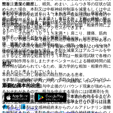
態を注意深く観察し、眠気、めまい、ふらつき等の症状が認
整脈、過度の降圧。
められた場合、本剤又は中枢神経抑制薬を減量もしくは中止
薬剤情報
５）． 消化器：（０．１〜５％未満＊）口渇、腹部不快
するなど適切な処置を行う（本剤は一般薬理試験で各種の中
感、悪心、（０．１％未満＊）食欲不振、下痢、便秘、嘔
枢抑制作用を示しまたチオペンタールによる睡眠時間の延長
薬剤写真、用法用量、効能効果や後発品の情報が一度に参照
吐、胸やけ、苦味感、胃痛。
作用が認められているため、薬力学的な相加・相乗作用によ
でき、関連情報へ簡単にアクセスができます。
るものと考えられている）］。
６）． その他：（０．１％未満＊）肩こり、腰痛、筋肉
一般名、製品名どちらでも検索可能！
痛、しびれ感、四肢冷感、鼻閉、呼吸困難、顔面潮紅、浮
２）． アルコール［相互に作用が増強されることがあるの
腫、膀胱テネスムス、頻尿。
で、患者の状態を注意深く観察し、眠気、めまい、ふらつき
※ ご使用いただく際に、必ず最新の添付文書および安全性
等の症状が認められた場合、本剤を減量又はアルコールを中
情報も併せてご確認下さい。
＊）発現頻度は使用成績調査を含む。
止するなど適切な処置を行う（本剤は一般薬理試験で各種の
中枢抑制作用を示しまたチオペンタールによる睡眠時間の延
禁忌
長作用が認められているため、薬力学的な相加・相乗作用に
よるものと考えられている）］。
本剤の成分に対し過敏症の既往歴のある患者。
※本製品は疾病の診断・治療・予防を目的としたプログラム
３）． β遮断剤（プロプラノロール塩酸塩、カルテオロー
重要な基本的注意
ではありません。
ル塩酸塩等）［本剤投与中止後のリバウンド現象が強められ
るおそれがあるので、投与を中止する場合にはβ遮断剤を先
８．１． 眠気、めまい、ふらつき等があらわれることがあ
に中止し、数日間経過を観察した後、本剤の投与を中止し、
るので、高所作業、自動車の運転等危険を伴う作業には注意
また、患者に医師の指示なしに使用を中止しないように注意
させること。
すること（本剤は交感神経終末からのノルアドレナリン遊離
ホーム
ノート
を抑制するため、本剤を先に中止した場合神経終末からのノ