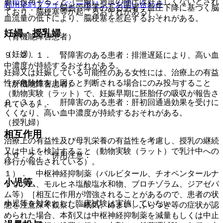
重に投与すること（一般に過度の降圧は好ましくないとされ
利用規約
プライバシーポリシー
お問い合わせ
９．１．４． 脳血管障害のある患者：血圧下降に基づく脳
ており、脳梗塞等が起こるおそれがある）。
血流量の低下により、脳梗塞を惹起するおそれがある。
妊婦・授乳婦
（腎機能障害患者）
（妊婦）
９．２．１． 腎障害のある患者：排泄遅延により、高い血
中濃度が持続するおそれがある。
妊婦又は妊娠している可能性のある女性には、治療上の有益
性が危険性を上回ると判断される場合にのみ投与すること
（肝機能障害患者）
（動物実験（ラット）で、妊娠早期に胚胎仔の吸収が報告さ
９．３．１． 肝障害のある患者：肝初回通過効果を受けに
れている）。
くくなり、高い血中濃度が持続するおそれがある。
（授乳婦）
相互作用
治療上の有益性及び母乳栄養の有益性を考慮し、授乳の継続
又は中止を検討すること（動物実験（ラット）で乳汁中への
１０．２． 併用注意：
移行が報告されている）。
１）． 中枢神経抑制薬（バルビタール、チオペンタールナ
小児等
トリウム、モルヒネ塩酸塩水和物、ブロチゾラム、ジアゼパ
ム等）［相互に作用が増強されることがあるので、患者の状
小児等を対象とした臨床試験は実施していない。
態を注意深く観察し、眠気、めまい、ふらつき等の症状が認
められた場合、本剤又は中枢神経抑制薬を減量もしくは中止