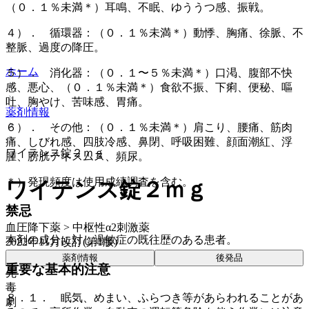
（０．１％未満＊）耳鳴、不眠、ゆううつ感、振戦。
４）． 循環器：（０．１％未満＊）動悸、胸痛、徐脈、不
整脈、過度の降圧。
ホーム
５）． 消化器：（０．１〜５％未満＊）口渇、腹部不快
感、悪心、（０．１％未満＊）食欲不振、下痢、便秘、嘔
吐、胸やけ、苦味感、胃痛。
薬剤情報
６）． その他：（０．１％未満＊）肩こり、腰痛、筋肉
痛、しびれ感、四肢冷感、鼻閉、呼吸困難、顔面潮紅、浮
ワイテンス錠２ｍｇ
腫、膀胱テネスムス、頻尿。
＊）発現頻度は使用成績調査を含む。
ワイテンス錠２ｍｇ
禁忌
血圧降下薬 > 中枢性α2刺激薬
本剤の成分に対し過敏症の既往歴のある患者。
2022年11月改訂(第1版)
薬剤情報
後発品
重要な基本的注意
先
毒
８．１． 眠気、めまい、ふらつき等があらわれることがあ
劇