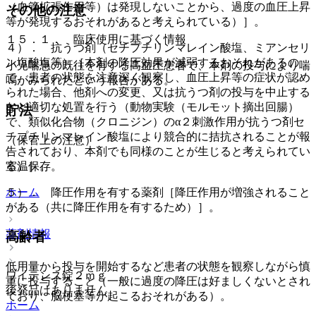
（血管拡張作用等）は発現しないことから、過度の血圧上昇
その他の注意
等が発現するおそれがあると考えられている）］。
１５．１． 臨床使用に基づく情報
４）． 抗うつ剤（セチプチリンマレイン酸塩、ミアンセリ
ン塩酸塩等）［本剤の降圧効果が減弱するおそれがあるの
小児喘息の既往を有する高血圧患者で、本剤の投与により喘
で、患者の状態を注意深く観察し、血圧上昇等の症状が認め
鳴がみられたという報告がある。
られた場合、他剤への変更、又は抗うつ剤の投与を中止する
など適切な処置を行う（動物実験（モルモット摘出回腸）
貯法
で、類似化合物（クロニジン）のα２刺激作用が抗うつ剤セ
チプチリンマレイン酸塩により競合的に拮抗されることが報
（保管上の注意）
告されており、本剤でも同様のことが生じると考えられてい
る）］。
室温保存。
５）． 降圧作用を有する薬剤［降圧作用が増強されること
ホーム
がある（共に降圧作用を有するため）］。
薬剤情報
高齢者
低用量から投与を開始するなど患者の状態を観察しながら慎
ワイテンス錠２ｍｇ
重に投与すること（一般に過度の降圧は好ましくないとされ
後発品はありません
ており、脳梗塞等が起こるおそれがある）。
ホーム