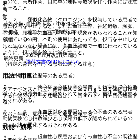
るので、高所作業、自動車の運転等危険を伴う作業には注意
麻
させること。
向
覚
８．２． 類似化合物（クロニジン）を投与している患者で
薬効分類
血圧降下薬 > 中枢性α2刺激薬
急に投与を中止すると、まれに血圧上昇、神経過敏、頻脈、
一般名
グアナベンズ酢酸塩錠
不安感、頭痛等の血圧リバウンド現象があらわれることが知
られているので、本剤の使用にあたっても、投与を中止しな
薬価
8.5
円
ければならない場合には、高血圧治療で一般に行われている
メーカー
アルフレッサ ファーマ
ように、投与量を徐々に減らすこと。
2022年11月改訂(第1版)
最終更新
添付文書のPDFはこちら
（特定の背景を有する患者に関する注意）
用法・用量
（合併症・既往歴等のある患者）
９．１．１． 狭心症、心筋梗塞の患者：動物実験で心拍数
グアナベンズとして、通常成人１回２ｍｇ１日２回経口投与
減少と心収縮力低下が認められているので、症状が悪化する
する。効果が不十分な場合は、１回４ｍｇ１日２回に増量す
おそれがある。
る。
９．１．２． 高血圧以外の原因による心不全のある患者：
なお、年齢、症状に応じて適宜増減する。
動物実験で心拍数減少と心収縮力低下が認められているの
で、症状が悪化するおそれがある。
効能・効果
９．１．３． 虚血性心疾患およびうっ血性心不全の既往歴