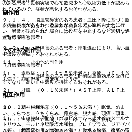
本態性高血圧症。
のある患者：動物実験で心拍数減少と心収縮力低下が認めら
れているので、症状が悪化するおそれがある。
副作用
９．１．４． 脳血管障害のある患者：血圧下降に基づく脳
次の副作用があらわれることがあるので、観察を十分に行
血流量の低下により、脳梗塞を惹起するおそれがある。
い、異常が認められた場合には投与を中止するなど適切な処
（腎機能障害患者）
置を行うこと。
９．２．１． 腎障害のある患者：排泄遅延により、高い血
その他の副作用
中濃度が持続するおそれがある。
１１．２． その他の副作用
（肝機能障害患者）
１）． 過敏症：（０．１〜５％未満＊）発疹、（０．１％
９．３．１． 肝障害のある患者：肝初回通過効果を受けに
未満＊）顔面湿疹、蕁麻疹、そう痒。
くくなり、高い血中濃度が持続するおそれがある。
２）． 肝臓：（０．１％未満＊）ＡＳＴ上昇、ＡＬＴ上
相互作用
昇。
１０．２． 併用注意：
３）． 精神神経系：（０．１〜５％未満＊）眠気、めま
い、ふらつき、立ちくらみ、倦怠感、脱力感、頭痛・頭重、
１）． 中枢神経抑制薬（バルビタール、チオペンタールナ
（０．１％未満＊）耳鳴、不眠、ゆううつ感、振戦。
トリウム、モルヒネ塩酸塩水和物、ブロチゾラム、ジアゼパ
ム等）［相互に作用が増強されることがあるので、患者の状
４）． 循環器：（０．１％未満＊）動悸、胸痛、徐脈、不