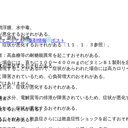
梢浮腫、水中毒。
が悪化するおそれがある。
寒、発熱、熱感。
Rマニュアル
薬剤情報
ポスト
、症状が悪化するおそれがある〔１１．１．３参照〕。
者：高血糖等の耐糖能異常を起こすおそれがある。
た場合には、直ちに１００〜４００ｍｇのビタミンＢ１製剤を
状が悪化するおそれがある。
発現することがあるので、症状があらわれた場合には高カロリ
く障害されているため、心負荷増大のおそれがある。
ではありません。
るため、症状が悪化するおそれがある。
者：水分、電解質等の排泄が障害されているため、症状が悪化
患者。
るため、症状が悪化するおそれがある。
化するおそれがある］。
ることがあり、敗血症さらには敗血症性ショックを起こすおそ
るおそれがある］。