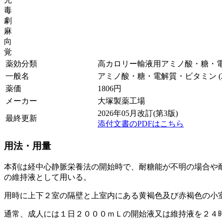
毒
劇
麻
向
覚
薬効分類
高カロリー輸液用アミノ酸・糖・
一般名
アミノ酸・糖・電解質・ビタミン (2
薬価
1806
円
メーカー
大塚製薬工場
2026年05月改訂(第3版)
最終更新
添付文書のPDFはこちら
用法・用量
本剤は経中心静脈栄養法の開始時で、耐糖能が不明の場合や
の維持液として用いる。
用時に上下２室の隔壁と上室内にある黄褐色及び赤褐色の小
通常、成人には１日２０００ｍＬの開始液又は維持液を２４