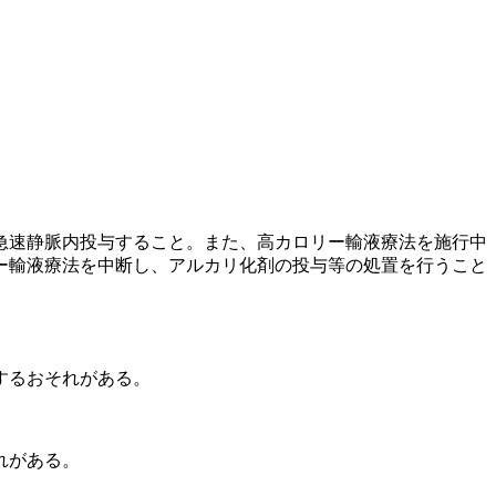
急速静脈内投与すること。また、高カロリー輸液療法を施行中
ー輸液療法を中断し、アルカリ化剤の投与等の処置を行うこと
するおそれがある。
れがある。