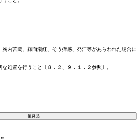
行うこと。
、胸内苦悶、顔面潮紅、そう痒感、発汗等があらわれた場合に
切な処置を行うこと〔８．２、９．１．２参照〕。
後発品