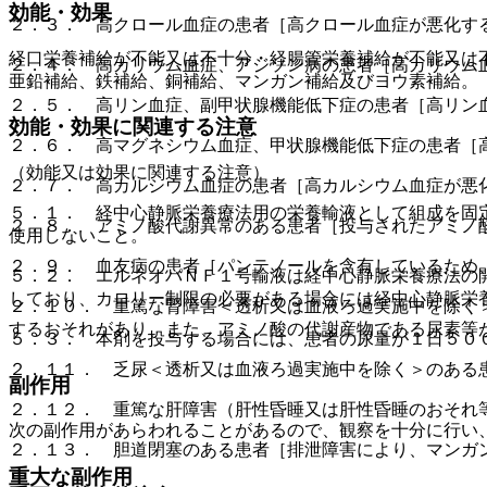
効能・効果
２．３． 高クロール血症の患者［高クロール血症が悪化す
経口栄養補給が不能又は不十分・経腸管栄養補給が不能又は
２．４． 高カリウム血症、アジソン病の患者［高カリウム
亜鉛補給、鉄補給、銅補給、マンガン補給及びヨウ素補給。
２．５． 高リン血症、副甲状腺機能低下症の患者［高リン
効能・効果に関連する注意
２．６． 高マグネシウム血症、甲状腺機能低下症の患者［
（効能又は効果に関連する注意）
２．７． 高カルシウム血症の患者［高カルシウム血症が悪
５．１． 経中心静脈栄養療法用の栄養輸液として組成を固
２．８． アミノ酸代謝異常のある患者［投与されたアミノ
使用しないこと。
２．９． 血友病の患者［パンテノールを含有しているため
５．２． エルネオパＮＦ１号輸液は経中心静脈栄養療法の
しており、カロリー制限の必要がある場合には経中心静脈栄
２．１０． 重篤な腎障害＜透析又は血液ろ過実施中を除く
するおそれがあり、また、アミノ酸の代謝産物である尿素等
５．３． 本剤を投与する場合には、患者の尿量が１日５０
２．１１． 乏尿＜透析又は血液ろ過実施中を除く＞のある
副作用
２．１２． 重篤な肝障害（肝性昏睡又は肝性昏睡のおそれ
次の副作用があらわれることがあるので、観察を十分に行い
２．１３． 胆道閉塞のある患者［排泄障害により、マンガ
重大な副作用