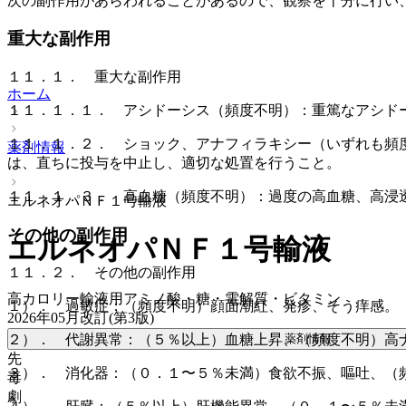
次の副作用があらわれることがあるので、観察を十分に行い
重大な副作用
１１．１． 重大な副作用
ホーム
１１．１．１． アシドーシス（頻度不明）：重篤なアシド
１１．１．２． ショック、アナフィラキシー（いずれも頻
薬剤情報
は、直ちに投与を中止し、適切な処置を行うこと。
１１．１．３． 高血糖（頻度不明）：過度の高血糖、高浸
エルネオパＮＦ１号輸液
その他の副作用
エルネオパＮＦ１号輸液
１１．２． その他の副作用
高カロリー輸液用アミノ酸・糖・電解質・ビタミン
１）． 過敏症：（頻度不明）顔面潮紅、発疹、そう痒感。
2026年05月改訂(第3版)
薬剤情報
２）． 代謝異常：（５％以上）血糖上昇、（頻度不明）高
先
３）． 消化器：（０．１〜５％未満）食欲不振、嘔吐、（
毒
劇