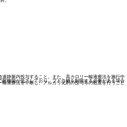
上昇。
急速静脈内投与すること。また、高カロリー輸液療法を施行中
で耐糖能が低下しており、ブドウ糖を制限する必要がある場合
ー輸液療法を中断し、アルカリ化剤の投与等の処置を行うこと