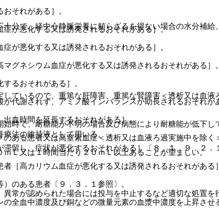
るおそれがある］。
不十分で、経中心静脈栄養に頼らざるを得ない場合の水分補給
血症が悪化する又は誘発されるおそれがある］。
血症が悪化する又は誘発されるおそれがある］。
高マグネシウム血症が悪化する又は誘発されるおそれがある］
化するおそれがある］。
定しているので、重篤な肝障害、重篤な腎障害＜透析又は血液
酸が代謝されず、アミノ酸インバランスが助長されるおそれが
、出血時間を延長するおそれがある］。
開始時で、耐糖能が不明の場合及び病態により耐糖能が低下し
養療法の維持液として用いる。
＞のある患者又は高窒素血症＜透析又は血液ろ過実施中を除く
が滞留し、症状が悪化するおそれがある］〔８．１、９．２．
０ｍＬ又は１時間当たり２０ｍＬ以上あることが望ましい。
患者［高カリウム血症が悪化する又は誘発されるおそれがある
等）のある患者〔９．３．１参照〕。
、異常が認められた場合には投与を中止するなど適切な処置を
ンの全血中濃度及び銅などの微量元素の血漿中濃度を上昇させ