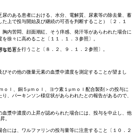
乏尿のある患者における、水分、電解質、尿素等の除去量、蓄
した上で投与開始及び継続の可否を判断すること）〔２．１
、胸内苦悶、顔面潮紅、そう痒感、発汗等があらわれた場合に
度を徐々に高めること〔１１．１．３参照〕。
切な処置を行うこと〔８．２、９．１．２参照〕。
げること。
及びその他の微量元素の血漿中濃度を測定することが望まし
ｍｏｌ、銅５μｍｏｌ、ヨウ素１μｍｏｌ配合製剤＞の投与に
たり、パーキンソン様症状があらわれたとの報告があるので、
の血漿中濃度の上昇が認められた場合には、投与を中止し、他
上昇。
場合には、ワルファリンの投与量等に注意すること〔１０．２