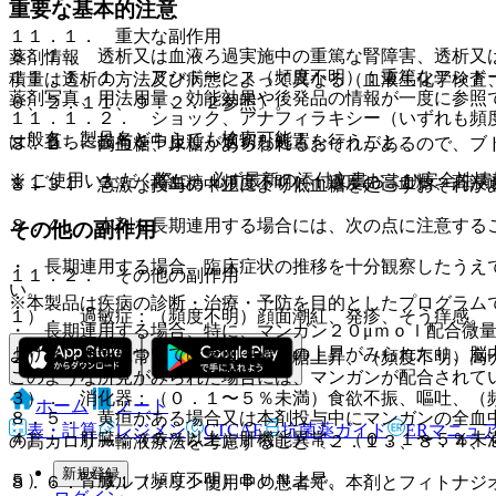
重要な基本的注意
１１．１． 重大な副作用
８．１． 透析又は血液ろ過実施中の重篤な腎障害、透析又
薬剤情報
１１．１．１． アシドーシス（頻度不明）：重篤なアシド
積量は透析の方法及び病態によって異なる（血液生化学検査
薬剤写真、用法用量、効能効果や後発品の情報が一度に参照
０、２．１１、９．２．２参照〕。
１１．１．２． ショック、アナフィラキシー（いずれも頻
一般名、製品名どちらでも検索可能！
は、直ちに投与を中止し、適切な処置を行うこと。
８．２． 高血糖、尿糖があらわれるおそれがあるので、ブ
※ ご使用いただく際に、必ず最新の添付文書および安全性情
１１．１．３． 高血糖（頻度不明）：過度の高血糖、高浸
８．３． 急激な投与の中止により低血糖を起こすおそれが
８．４． 本剤を長期連用する場合には、次の点に注意する
その他の副作用
・ 長期連用する場合、臨床症状の推移を十分観察したうえ
１１．２． その他の副作用
い。
※本製品は疾病の診断・治療・予防を目的としたプログラム
１）． 過敏症：（頻度不明）顔面潮紅、発疹、そう痒感。
・ 長期連用する場合、特に、マンガン２０μｍｏｌ配合微量
よりマンガンについては全血中濃度の上昇がみられたり、脳
２）． 代謝異常：（５％以上）血糖上昇、（頻度不明）高
このような所見がみられた場合には、マンガンが配合されて
３）． 消化器：（０．１〜５％未満）食欲不振、嘔吐、（
ホーム
ノート
８．５． 黄疸がある場合又は本剤投与中にマンガンの全血
表・計算
レジメン
CTCAE
抗菌薬ガイド
ERマニュ
４）． 肝臓：（５％以上）肝機能異常、（０．１〜５％未満
の高カロリー輸液療法を考慮すること〔２．１３、８．４、
新規登録
５）． 腎臓：（頻度不明）ＢＵＮ上昇。
８．６． ワルファリン使用中の患者で、本剤とフィトナジ