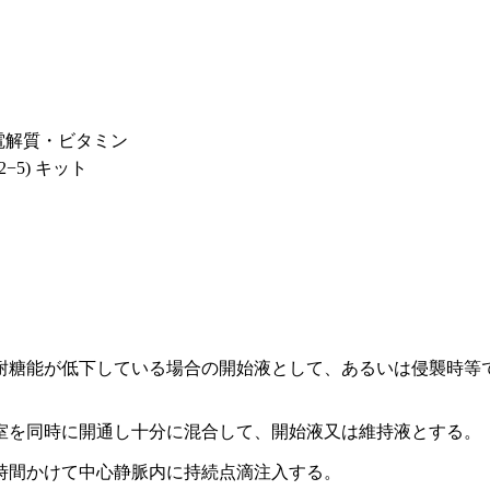
電解質・ビタミン
−5) キット
耐糖能が低下している場合の開始液として、あるいは侵襲時等
室を同時に開通し十分に混合して、開始液又は維持液とする。
時間かけて中心静脈内に持続点滴注入する。