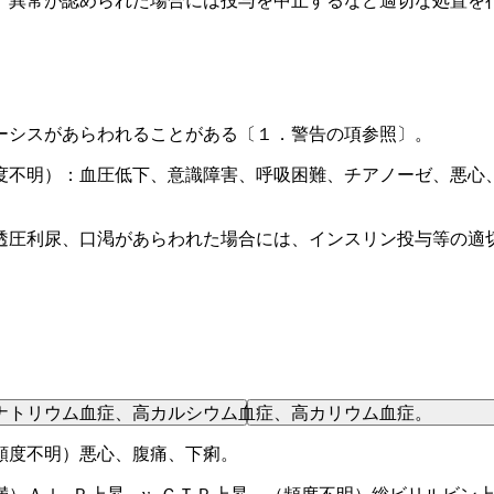
、異常が認められた場合には投与を中止するなど適切な処置を
ーシスがあらわれることがある〔１．警告の項参照〕。
度不明）：血圧低下、意識障害、呼吸困難、チアノーゼ、悪心
透圧利尿、口渇があらわれた場合には、インスリン投与等の適
ナトリウム血症、高カルシウム血症、高カリウム血症。
頻度不明）悪心、腹痛、下痢。