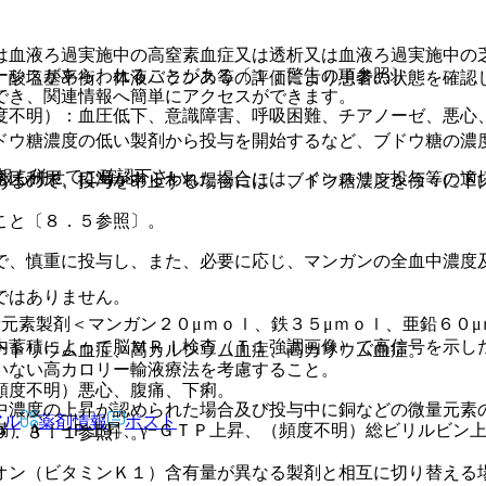
は血液ろ過実施中の高窒素血症又は透析又は血液ろ過実施中の
ーシスがあらわれることがある〔１．警告の項参照〕。
、酸塩基平衡、体液バランス等の評価により患者の状態を確認
でき、関連情報へ簡単にアクセスができます。
度不明）：血圧低下、意識障害、呼吸困難、チアノーゼ、悪心
ドウ糖濃度の低い製剤から投与を開始するなど、ブドウ糖の濃
報も併せてご確認下さい。
透圧利尿、口渇があらわれた場合には、インスリン投与等の適
あるので、投与を中止する場合には、ブドウ糖濃度を徐々に下
こと〔８．５参照〕。
で、慎重に投与し、また、必要に応じ、マンガンの全血中濃度
ではありません。
元素製剤＜マンガン２０μｍｏｌ、鉄３５μｍｏｌ、亜鉛６０μ
内蓄積によって脳ＭＲＩ検査（Ｔ１強調画像）で高信号を示し
ナトリウム血症、高カルシウム血症、高カリウム血症。
いない高カロリー輸液療法を考慮すること。
頻度不明）悪心、腹痛、下痢。
中濃度の上昇が認められた場合及び投与中に銅などの微量元素
アル
薬剤情報
ポスト
）Ａｌ−Ｐ上昇、γ−ＧＴＰ上昇、（頻度不明）総ビリルビン
９．３．１参照〕。
オン（ビタミンＫ１）含有量が異なる製剤と相互に切り替える