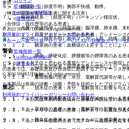
ログイン
参照〕。
監修医師一覧
６）． 循環器：（頻度不明）胸部不快感、動悸。
UpToDate特別割引
（特定の背景を有する患者に関する注意）
７）． 精神神経系：（頻度不明）パーキンソン様症状。
運営会社
（合併症・既往歴等のある患者）
８）． 大量・急速投与：（頻度不明）脳浮腫、肺水腫、末
© 2021 HOKUTO Inc. All rights reserved.
利用規約
プライバシーポリシー
お問い合わせ
９．１．１． 高度アシドーシスのある患者：アシドーシス
９）． その他：（頻度不明）血中マンガン上昇、頭痛、悪
ホーム
表・計算
レジメン
CTCAE
抗菌薬ガイド
E
９．１．２． 糖尿病の患者：血糖値が上昇することにより
警告
監修医師一覧
９．１．３． 膵炎、膵硬化症、膵腫瘍等の膵障害のある患
UpToDate特別割引
ビタミンＢ１欠乏症と思われる重篤なアシドーシスが発現し
運営会社
９．１．４． 心不全の患者：循環血液量の増加により、症
の患者では、基礎疾患及び合併症に起因するアシドーシスが
© 2021 HOKUTO Inc. All rights reserved.
〔１１．１．１参照〕。
９．１．５． 重症熱傷の患者：水分、電解質代謝等が著し
※本製品は疾病の診断・治療・予防を目的としたプログラム
禁忌
９．１．６． 脱水症の患者：水分、電解質等に影響を与え
利用規約
プライバシーポリシー
お問い合わせ
９．１．７． 閉塞性尿路疾患により尿量が減少している患
２．１． 本剤又は本剤の配合成分に過敏症の既往歴のある
９．１．８． 尿崩症の患者：水分、電解質等に影響を与え
２．２． 高ナトリウム血症の患者［高ナトリウム血症が悪
９．１．９． 菌血症の患者：カテーテルが二次感染巣とな
２．３． 高クロール血症の患者［高クロール血症が悪化す