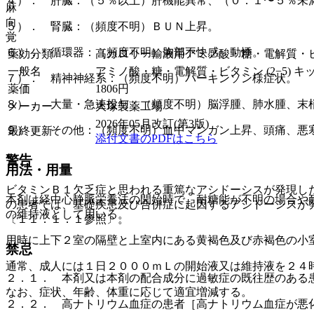
４）． 肝臓：（５％以上）肝機能異常、（０．１〜５％未満
麻
向
５）． 腎臓：（頻度不明）ＢＵＮ上昇。
覚
６）． 循環器：（頻度不明）胸部不快感、動悸。
薬効分類
高カロリー輸液用アミノ酸・糖・電解質・
一般名
アミノ酸・糖・電解質・ビタミン (2−5) キ
７）． 精神神経系：（頻度不明）パーキンソン様症状。
薬価
1806
円
８）． 大量・急速投与：（頻度不明）脳浮腫、肺水腫、末
メーカー
大塚製薬工場
2026年05月改訂(第3版)
９）． その他：（頻度不明）血中マンガン上昇、頭痛、悪
最終更新
添付文書のPDFはこちら
警告
用法・用量
ビタミンＢ１欠乏症と思われる重篤なアシドーシスが発現し
本剤は経中心静脈栄養法の開始時で、耐糖能が不明の場合や
の患者では、基礎疾患及び合併症に起因するアシドーシスが
の維持液として用いる。
〔１１．１．１参照〕。
用時に上下２室の隔壁と上室内にある黄褐色及び赤褐色の小
禁忌
通常、成人には１日２０００ｍＬの開始液又は維持液を２４
２．１． 本剤又は本剤の配合成分に過敏症の既往歴のある
なお、症状、年齢、体重に応じて適宜増減する。
２．２． 高ナトリウム血症の患者［高ナトリウム血症が悪