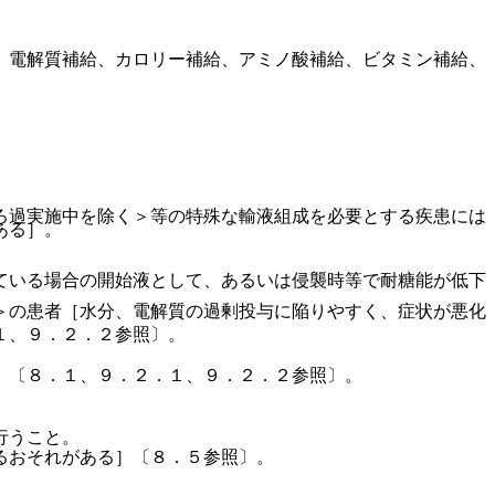
、電解質補給、カロリー補給、アミノ酸補給、ビタミン補給、
。
ろ過実施中を除く＞等の特殊な輸液組成を必要とする疾患には
ある］。
ている場合の開始液として、あるいは侵襲時等で耐糖能が低下
＞の患者［水分、電解質の過剰投与に陥りやすく、症状が悪化
１、９．２．２参照〕。
］〔８．１、９．２．１、９．２．２参照〕。
行うこと。
るおそれがある］〔８．５参照〕。