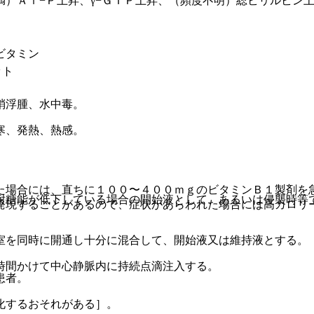
）Ａｌ−Ｐ上昇、γ−ＧＴＰ上昇、（頻度不明）総ビリルビン
ビタミン
ット
梢浮腫、水中毒。
寒、発熱、熱感。
た場合には、直ちに１００〜４００ｍｇのビタミンＢ１製剤を
耐糖能が低下している場合の開始液として、あるいは侵襲時等
発現することがあるので、症状があらわれた場合には高カロリ
室を同時に開通し十分に混合して、開始液又は維持液とする。
時間かけて中心静脈内に持続点滴注入する。
患者。
化するおそれがある］。