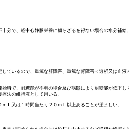
不十分で、経中心静脈栄養に頼らざるを得ない場合の水分補給
定しているので、重篤な肝障害、重篤な腎障害＜透析又は血液
開始時で、耐糖能が不明の場合及び病態により耐糖能が低下し
養療法の維持液として用いる。
０ｍＬ又は１時間当たり２０ｍＬ以上あることが望ましい。