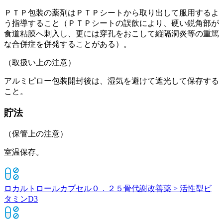
ＰＴＰ包装の薬剤はＰＴＰシートから取り出して服用するよ
う指導すること（ＰＴＰシートの誤飲により、硬い鋭角部が
食道粘膜へ刺入し、更には穿孔をおこして縦隔洞炎等の重篤
な合併症を併発することがある）。
（取扱い上の注意）
アルミピロー包装開封後は、湿気を避けて遮光して保存する
こと。
貯法
（保管上の注意）
室温保存。
ロカルトロールカプセル０．２５
骨代謝改善薬 > 活性型ビ
タミンD3