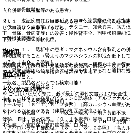
１）． 骨粗鬆症。
（合併症・既往歴等のある患者）
２）． 次記疾患におけるビタミンＤ代謝異常に伴う諸症状
９．１．１． 高リン血症のある患者：リン酸結合剤を併用
（低カルシウム血症、しびれ、テタニー、知覚異常、筋力低
し、血清リン値を下げること。
下、骨痛、骨病変等）の改善：慢性腎不全、副甲状腺機能低
（腎機能障害患者）
下症、クル病・骨軟化症。
９．２．１． 透析中の患者：マグネシウム含有製剤との併
副作用
薬剤情報
用に注意すること（腎よりのマグネシウムの排泄が低下して
いる）〔１０．２参照〕。
次の副作用があらわれることがあるので、観察を十分に行
薬剤写真、用法用量、効能効果や後発品の情報が一度に参照
い、異常が認められた場合には投与を中止するなど適切な処
でき、関連情報へ簡単にアクセスができます。
相互作用
置を行うこと。
一般名、製品名どちらでも検索可能！
１０．２． 併用注意：
その他の副作用
※ ご使用いただく際に、必ず最新の添付文書および安全性
１）． ビタミンＤ及びビタミンＤ誘導体（アルファカルシ
情報も併せてご確認下さい。
１１．２． その他の副作用
ドール等）〔８．１、８．２参照〕［高カルシウム血症があ
らわれるおそれがある（作用が相互に増強される）］。
１）． 消化器：（０．１％以上）嘔気、下痢、食欲不振、
便秘、嘔吐、胃不快感、（０．１％未満）胃痛、口渇、腹部
２）． ＰＴＨ製剤（テリパラチド等）、ＰＴＨｒＰ製剤
不快感、心窩部痛、腹部膨満感、口内炎。
（アバロパラチド酢酸塩）〔８．１、８．２参照〕［高カル
※本製品は疾病の診断・治療・予防を目的としたプログラム