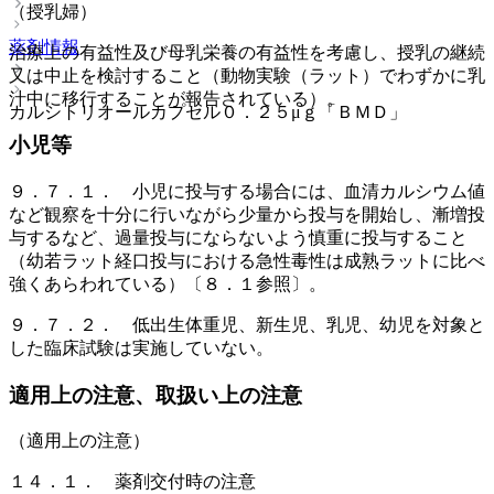
（授乳婦）
薬剤情報
治療上の有益性及び母乳栄養の有益性を考慮し、授乳の継続
又は中止を検討すること（動物実験（ラット）でわずかに乳
汁中に移行することが報告されている）。
カルシトリオールカプセル０．２５μｇ「ＢＭＤ」
小児等
９．７．１． 小児に投与する場合には、血清カルシウム値
など観察を十分に行いながら少量から投与を開始し、漸増投
与するなど、過量投与にならないよう慎重に投与すること
（幼若ラット経口投与における急性毒性は成熟ラットに比べ
強くあらわれている）〔８．１参照〕。
９．７．２． 低出生体重児、新生児、乳児、幼児を対象と
した臨床試験は実施していない。
適用上の注意、取扱い上の注意
（適用上の注意）
１４．１． 薬剤交付時の注意