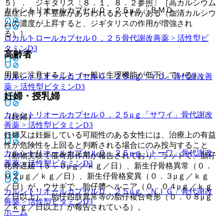
５）． ジギタリス〔８．１、８．２参照〕［高カルシウム
カルシトリオールカプセル０．２５μｇ「ＢＭＤ」
血症に伴う不整脈があらわれるおそれがある（血清カルシウ
ムの濃度が上昇すると、ジギタリスの作用が増強され
る）］。
ロカルトロールカプセル０．２５
骨代謝改善薬 > 活性型ビ
タミンD3
高齢者
用量に注意すること（一般に生理機能が低下している）。
カルシトリオールカプセル０．２５μｇ「ＹＤ」
骨代謝改善
薬 > 活性型ビタミンD3
妊婦・授乳婦
カルシトリオールカプセル０．２５μｇ「サワイ」
骨代謝改
（妊婦）
善薬 > 活性型ビタミンD3
妊婦又は妊娠している可能性のある女性には、治療上の有益
性が危険性を上回ると判断される場合にのみ投与すること
カルシトリオールカプセル０．２５μｇ「トーワ」
骨代謝改
（動物実験で催奇形作用が報告されており、ラットで、胎仔
善薬 > 活性型ビタミンD3
化骨遅延（５．０μｇ／ｋｇ／日）、新生仔骨格異常（０．
０２μｇ／ｋｇ／日）、新生仔骨格変異（０．３μｇ／ｋｇ
／日）が、ウサギで、胎仔臍ヘルニア（０．０４μｇ／ｋｇ
カルシトリオールカプセル０．２５μｇ「ＮＩＧ」
骨代謝改
／日以上）、胎仔四肢異常等の胎仔複合奇形（０．０８μｇ
善薬 > 活性型ビタミンD3
／ｋｇ／日以上）が報告されている）。
ホーム