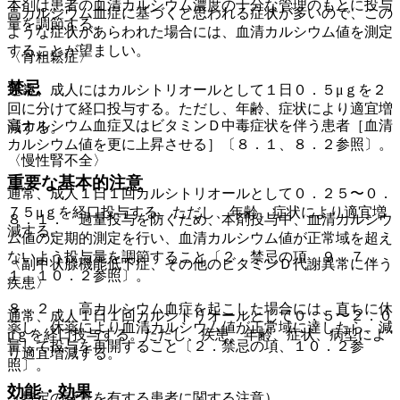
本剤は患者の血清カルシウム濃度の十分な管理のもとに投与
高カルシウム血症に基づくと思われる症状が多いので、この
量を調節する。
ような症状があらわれた場合には、血清カルシウム値を測定
することが望ましい。
〈骨粗鬆症〉
禁忌
通常、成人にはカルシトリオールとして１日０．５μｇを２
回に分けて経口投与する。ただし、年齢、症状により適宜増
高カルシウム血症又はビタミンＤ中毒症状を伴う患者［血清
減する。
カルシウム値を更に上昇させる］〔８．１、８．２参照〕。
〈慢性腎不全〉
重要な基本的注意
通常、成人１日１回カルシトリオールとして０．２５〜０．
７５μｇを経口投与する。ただし、年齢、症状により適宜増
８．１． 過量投与を防ぐため、本剤投与中、血清カルシウ
減する。
ム値の定期的測定を行い、血清カルシウム値が正常域を超え
ないよう投与量を調節すること〔２．禁忌の項、９．７．
〈副甲状腺機能低下症、その他のビタミンＤ代謝異常に伴う
１、１０．２参照〕。
疾患〉
８．２． 高カルシウム血症を起こした場合には、直ちに休
通常、成人１日１回カルシトリオールとして０．５〜２．０
薬し、休薬により血清カルシウム値が正常域に達したら、減
μｇを経口投与する。ただし、疾患、年齢、症状、病型によ
量して投与を再開すること〔２．禁忌の項、１０．２参
り適宜増減する。
照〕。
効能・効果
（特定の背景を有する患者に関する注意）