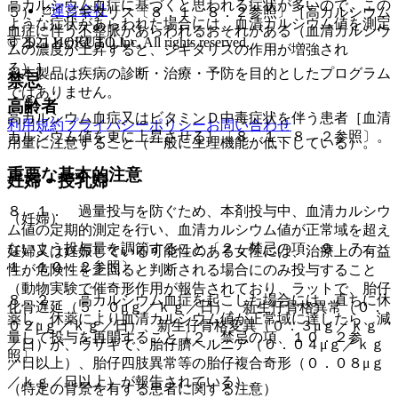
高カルシウム血症に基づくと思われる症状が多いので、この
運営会社
５）． ジギタリス〔８．１、８．２参照〕［高カルシウム
ような症状があらわれた場合には、血清カルシウム値を測定
血症に伴う不整脈があらわれるおそれがある（血清カルシウ
© 2021 HOKUTO Inc. All rights reserved.
することが望ましい。
ムの濃度が上昇すると、ジギタリスの作用が増強され
る）］。
※本製品は疾病の診断・治療・予防を目的としたプログラム
禁忌
ではありません。
高齢者
高カルシウム血症又はビタミンＤ中毒症状を伴う患者［血清
利用規約
プライバシーポリシー
お問い合わせ
カルシウム値を更に上昇させる］〔８．１、８．２参照〕。
用量に注意すること（一般に生理機能が低下している）。
重要な基本的注意
妊婦・授乳婦
８．１． 過量投与を防ぐため、本剤投与中、血清カルシウ
（妊婦）
ム値の定期的測定を行い、血清カルシウム値が正常域を超え
ないよう投与量を調節すること〔２．禁忌の項、９．７．
妊婦又は妊娠している可能性のある女性には、治療上の有益
１、１０．２参照〕。
性が危険性を上回ると判断される場合にのみ投与すること
（動物実験で催奇形作用が報告されており、ラットで、胎仔
８．２． 高カルシウム血症を起こした場合には、直ちに休
化骨遅延（５．０μｇ／ｋｇ／日）、新生仔骨格異常（０．
薬し、休薬により血清カルシウム値が正常域に達したら、減
０２μｇ／ｋｇ／日）、新生仔骨格変異（０．３μｇ／ｋｇ
量して投与を再開すること〔２．禁忌の項、１０．２参
／日）が、ウサギで、胎仔臍ヘルニア（０．０４μｇ／ｋｇ
照〕。
／日以上）、胎仔四肢異常等の胎仔複合奇形（０．０８μｇ
／ｋｇ／日以上）が報告されている）。
（特定の背景を有する患者に関する注意）