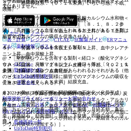
シウム血症があらわれるおそれがある（相加作用によ
２）． 精神神経系：（０．１％未満）いらいら感、不眠、
ではありません。
る）］。
頭痛。
３）． カルシウム製剤＜経口＞（乳酸カルシウム水和物＜
３）． 循環器：（０．１％未満）動悸。
経口＞、炭酸カルシウム＜経口＞等）〔８．１、８．２参
照〕［高カルシウム血症があらわれるおそれがある（本剤は
４）． 肝臓：（０．１％以上）ＡＳＴ上昇、ＡＬＴ上昇、
ホーム
ノート
腸管でのカルシウムの吸収を促進させる）］。
ＬＤＨ上昇。
表・計算
レジメン
CTCAE
抗菌薬ガイド
ERマニュ
アル
薬剤情報
ポスト
４）． マグネシウムを含有する製剤：
５）． 腎臓：（０．１％以上）ＢＵＮ上昇、血中クレアチ
ニン上昇、血中尿酸上昇。
新規登録
@． マグネシウムを含有する製剤＜経口＞（酸化マグネシ
ログイン
ウム＜経口＞、炭酸マグネシウム＜経口＞等）〔９．２．１
６）． 皮膚：（０．１％以上）皮膚そう痒感、（０．１％
監修医師一覧
参照〕［高マグネシウム血症があらわれるおそれがある（他
未満）蕁麻疹、発疹、皮膚乾燥。
UpToDate特別割引
のビタミンＤ誘導体と同様に腸管でのマグネシウムの吸収を
７）． 眼：（０．１％未満）結膜充血。
運営会社
促進させると考えられる）］。
８）． 骨：（頻度不明）関節周囲の石灰化（化骨形成）。
© 2021 HOKUTO Inc. All rights reserved.
A． マグネシウムを含有する製剤（酸化マグネシウム、炭
利用規約
プライバシーポリシー
お問い合わせ
酸マグネシウム等）〔９．２．１参照〕［ミルク・アルカリ
９）． その他：（０．１％未満）脱力感、倦怠感、背部
ホーム
表・計算
レジメン
CTCAE
抗菌薬ガイド
症候群（高カルシウム血症、高窒素血症、アルカローシス
痛、カルシウム沈着、熱感、発熱、胸痛、月経不順、鼻出
ERマニュアル
薬剤情報
ポスト
等）があらわれるおそれがある（血中マグネシウムの増加に
血、尿路結石、顔面潮紅、腰痛、下肢痛、四肢の冷え、浮
より代謝性アルカローシスが持続するため、尿細管でのカル
腫。
監修医師一覧
シウム再吸収が増加する）］。
UpToDate特別割引