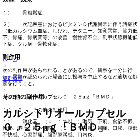
１）． 骨粗鬆症。
２）． 次記疾患におけるビタミンＤ代謝異常に伴う諸症状
（低カルシウム血症、しびれ、テタニー、知覚異常、筋力低
下、骨痛、骨病変等）の改善：慢性腎不全、副甲状腺機能低
下症、クル病・骨軟化症。
副作用
ホーム
次の副作用があらわれることがあるので、観察を十分に行
い、異常が認められた場合には投与を中止するなど適切な処
薬剤情報
置を行うこと。
その他の副作用
カルシトリオールカプセル０．２５μｇ「ＢＭＤ」
１１．２． その他の副作用
カルシトリオールカプセル
１）． 消化器：（０．１％以上）嘔気、下痢、食欲不振、
０．２５μｇ「ＢＭＤ」
便秘、嘔吐、胃不快感、（０．１％未満）胃痛、口渇、腹部
不快感、心窩部痛、腹部膨満感、口内炎。