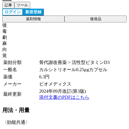
記事
ツール
ログイン
新規登録
薬剤情報
後発品
後
毒
劇
麻
向
覚
薬効分類
骨代謝改善薬 > 活性型ビタミンD3
一般名
カルシトリオール0.25μgカプセル
薬価
6.3
円
メーカー
ビオメディクス
2024年09月改訂(第3版)
最終更新
添付文書のPDFはこちら
用法・用量
〈効能共通〉