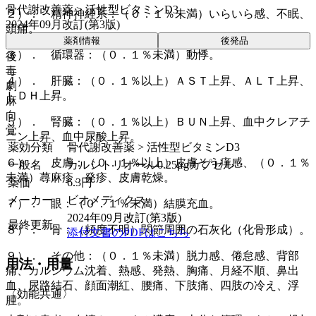
骨代謝改善薬 > 活性型ビタミンD3
２）． 精神神経系：（０．１％未満）いらいら感、不眠、
2024年09月改訂(第3版)
頭痛。
薬剤情報
後発品
３）． 循環器：（０．１％未満）動悸。
後
毒
４）． 肝臓：（０．１％以上）ＡＳＴ上昇、ＡＬＴ上昇、
劇
ＬＤＨ上昇。
麻
向
５）． 腎臓：（０．１％以上）ＢＵＮ上昇、血中クレアチ
覚
ニン上昇、血中尿酸上昇。
薬効分類
骨代謝改善薬 > 活性型ビタミンD3
６）． 皮膚：（０．１％以上）皮膚そう痒感、（０．１％
一般名
カルシトリオール0.25μgカプセル
未満）蕁麻疹、発疹、皮膚乾燥。
薬価
6.3
円
メーカー
ビオメディクス
７）． 眼：（０．１％未満）結膜充血。
2024年09月改訂(第3版)
最終更新
８）． 骨：（頻度不明）関節周囲の石灰化（化骨形成）。
添付文書のPDFはこちら
９）． その他：（０．１％未満）脱力感、倦怠感、背部
用法・用量
痛、カルシウム沈着、熱感、発熱、胸痛、月経不順、鼻出
血、尿路結石、顔面潮紅、腰痛、下肢痛、四肢の冷え、浮
〈効能共通〉
腫。