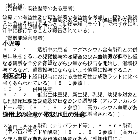
（授乳婦）
（合併症・既往歴等のある患者）
治療上の有益性及び母乳栄養の有益性を考慮し、授乳の継続
９．１．１． 高リン血症のある患者：リン酸結合剤を併用
又は中止を検討すること（動物実験（ラット）でわずかに乳
し、血清リン値を下げること。
汁中に移行することが報告されている）。
（腎機能障害患者）
小児等
９．２．１． 透析中の患者：マグネシウム含有製剤との併
用に注意すること（腎よりのマグネシウムの排泄が低下して
９．７．１． 小児に投与する場合には、血清カルシウム値
いる）〔１０．２参照〕。
など観察を十分に行いながら少量から投与を開始し、漸増投
与するなど、過量投与にならないよう慎重に投与すること
相互作用
（幼若ラット経口投与における急性毒性は成熟ラットに比べ
強くあらわれている）〔８．１参照〕。
１０．２． 併用注意：
９．７．２． 低出生体重児、新生児、乳児、幼児を対象と
１）． ビタミンＤ及びビタミンＤ誘導体（アルファカルシ
した臨床試験は実施していない。
ドール等）〔８．１、８．２参照〕［高カルシウム血症があ
らわれるおそれがある（作用が相互に増強される）］。
適用上の注意、取扱い上の注意
２）． ＰＴＨ製剤（テリパラチド等）、ＰＴＨｒＰ製剤
（適用上の注意）
（アバロパラチド酢酸塩）〔８．１、８．２参照〕［高カル
シウム血症があらわれるおそれがある（相加作用によ
１４．１． 薬剤交付時の注意